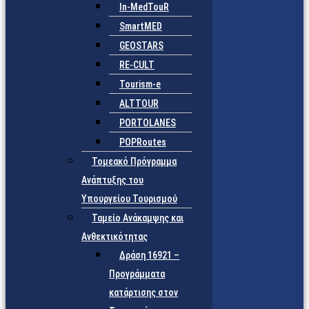
In-MedTouR
SmartMED
GEOSTARS
RE-CULT
Tourism-e
ALTTOUR
PORTOLANES
POPRoutes
Τομεακό Πρόγραμμα
Ανάπτυξης του
Υπουργείου Τουρισμού
Ταμείο Ανάκαμψης και
Ανθεκτικότητας
Δράση 16921 –
Προγράμματα
κατάρτισης στον