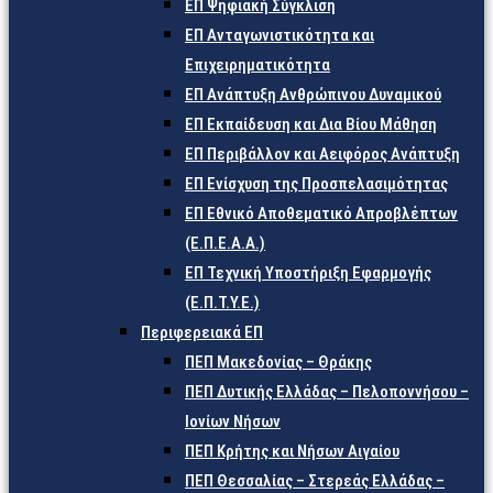
ΕΠ Ψηφιακή Σύγκλιση
ΕΠ Ανταγωνιστικότητα και
Επιχειρηματικότητα
ΕΠ Ανάπτυξη Ανθρώπινου Δυναμικού
ΕΠ Εκπαίδευση και Δια Βίου Μάθηση
ΕΠ Περιβάλλον και Αειφόρος Ανάπτυξη
ΕΠ Ενίσχυση της Προσπελασιμότητας
ΕΠ Εθνικό Αποθεματικό Απροβλέπτων
(Ε.Π.Ε.Α.Α.)
ΕΠ Τεχνική Υποστήριξη Εφαρμογής
(Ε.Π.Τ.Υ.Ε.)
Περιφερειακά ΕΠ
ΠΕΠ Μακεδονίας – Θράκης
ΠΕΠ Δυτικής Ελλάδας – Πελοποννήσου –
Ιονίων Νήσων
ΠΕΠ Κρήτης και Νήσων Αιγαίου
ΠΕΠ Θεσσαλίας – Στερεάς Ελλάδας –