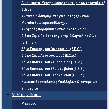
Δικαιώματα -Υποχρεώσεις του τουρίστα/καταναλωτή
Ethics
Αναγγελία άσκησης επαγγέλματος ξεναγού
Μονάδα Εσωτερικού Ελέγχου
Αναφορές παραβίασης ενωσιακού δικαίου
Ειδικό Σήμα Ποιότητας για την Ελληνική Κουζίνα
(Ε.Σ.Π.Ε.Κ)
Σήμα Επισκέψιμου Οινοποιείου (Σ.Ε.Ο.)
Ειδικό Σήμα Αγροτουρισμού (Ε.Σ.Α.)
Σήμα Επισκέψιμου Ζυθοποιείου (Σ.Ε.Ζ.)
Σήμα Επισκέψιμου Ελαιοτριβείου (Σ.Ε.Ε.)
Σήμα Επισκέψιμου Τυροκομείου (Σ.Ε.TY.)
Κώδικας Δεοντολογίας Υπαλλήλων Οικονομικών
Υπηρεσιών
Μελέτες / Πίνακες
Μελέτες