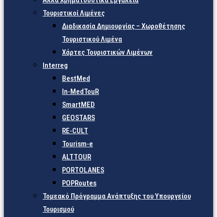
Άλλα Χρηματοδοτικά Εργαλεία
Τουριστικοί Λιμένες
Διαδικασία Δημιουργίας – Χωροθέτησης
Τουριστικού Λιμένα
Χάρτες Τουριστικών Λιμένων
Interreg
BestMed
In-MedTouR
SmartMED
GEOSTARS
RE-CULT
Tourism-e
ALTTOUR
PORTOLANES
POPRoutes
Τομεακό Πρόγραμμα Ανάπτυξης του Υπουργείου
Τουρισμού