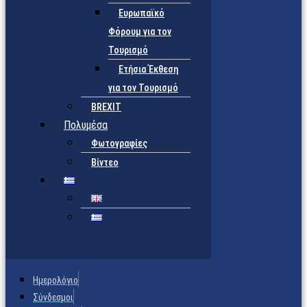
Ευρωπαϊκό
Φόρουμ για τον
Τουρισμό
Ετήσια Έκθεση
για τον Τουρισμό
BREXIT
Πολυμέσα
Φωτογραφίες
Βίντεο
Ημερολόγιο
Σύνδεσμοι