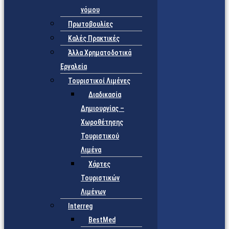
νόμου
Πρωτοβουλίες
Καλές Πρακτικές
Άλλα Χρηματοδοτικά
Εργαλεία
Τουριστικοί Λιμένες
Διαδικασία
Δημιουργίας –
Χωροθέτησης
Τουριστικού
Λιμένα
Χάρτες
Τουριστικών
Λιμένων
Interreg
BestMed