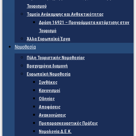
Τουρισμού
Ταμείο Ανάκαμψης και Ανθεκτικότητας
Δράση 16921 – Προγράμματα κατάρτισης στον
Τουρισμό
Άλλα Ευρωπαϊκά Έργα
Νομοθεσία
Πύλη Τουριστικής Νομοθεσίας
Βραχυχρόνια διαμονή
Ευρωπαϊκή Νομοθεσία
Συνθήκες
Κανονισμοί
Οδηγίες
Αποφάσεις
Ανακοινώσεις
Προπαρασκευαστικές Πράξεις
Νομολογία Δ.Ε.Κ.