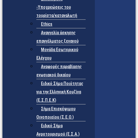
-Υποχρεώσεις του
τουρίστα/καταναλωτή
Ethics
Αναγγελία άσκησης
επαγγέλματος ξεναγού
Μονάδα Εσωτερικού
Ελέγχου
Αναφορές παραβίασης
ενωσιακού δικαίου
Ειδικό Σήμα Ποιότητας
για την Ελληνική Κουζίνα
(Ε.Σ.Π.Ε.Κ)
Σήμα Επισκέψιμου
Οινοποιείου (Σ.Ε.Ο.)
Ειδικό Σήμα
Αγροτουρισμού (Ε.Σ.Α.)