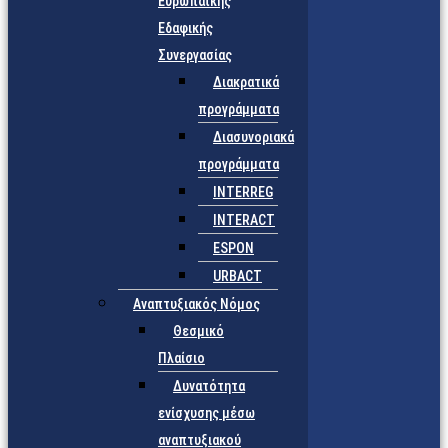
Ευρωπαϊκής
Εδαφικής
Συνεργασίας
Διακρατικά
προγράμματα
Διασυνοριακά
προγράμματα
INTERREG
INTERACT
ESPON
URBACT
Αναπτυξιακός Νόμος
Θεσμικό
Πλαίσιο
Δυνατότητα
ενίσχυσης μέσω
αναπτυξιακού