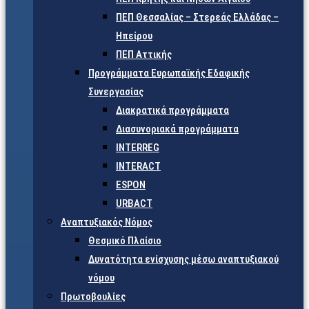
ΠΕΠ Θεσσαλίας – Στερεάς Ελλάδας –
Ηπείρου
ΠΕΠ Αττικής
Προγράμματα Ευρωπαϊκής Εδαφικής
Συνεργασίας
Διακρατικά προγράμματα
Διασυνοριακά προγράμματα
INTERREG
INTERACT
ESPON
URBACT
Αναπτυξιακός Νόμος
Θεσμικό Πλαίσιο
Δυνατότητα ενίσχυσης μέσω αναπτυξιακού
νόμου
Πρωτοβουλίες