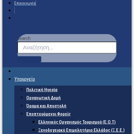
Επικοινωνία
Search
Υπουργείο
Πολιτική Ηγεσία
Οργανωτική Δομή
Όραμα και Αποστολή
Εποπτευόμενοι Φορείς
Eλληνικός Οργανισμός Τουρισμού (Ε.Ο.Τ)
Ξενοδοχειακό Επιμελητήριο Ελλάδος (Ξ.Ε.Ε.)