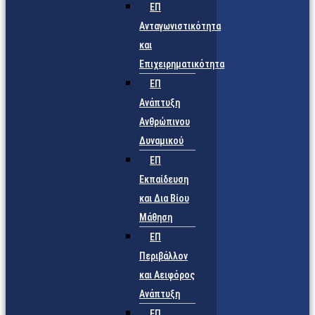
ΕΠ
Ανταγωνιστικότητα
και
Επιχειρηματικότητα
ΕΠ
Ανάπτυξη
Ανθρώπινου
Δυναμικού
ΕΠ
Εκπαίδευση
και Δια Βίου
Μάθηση
ΕΠ
Περιβάλλον
και Αειφόρος
Ανάπτυξη
ΕΠ