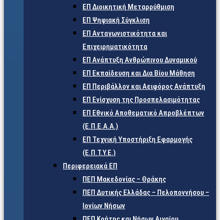
ΕΠ Διοικητική Μεταρρύθμιση
ΕΠ Ψηφιακή Σύγκλιση
ΕΠ Ανταγωνιστικότητα και
Επιχειρηματικότητα
ΕΠ Ανάπτυξη Ανθρώπινου Δυναμικού
ΕΠ Εκπαίδευση και Δια Βίου Μάθηση
ΕΠ Περιβάλλον και Αειφόρος Ανάπτυξη
ΕΠ Ενίσχυση της Προσπελασιμότητας
ΕΠ Εθνικό Αποθεματικό Απροβλέπτων
(Ε.Π.Ε.Α.Α.)
ΕΠ Τεχνική Υποστήριξη Εφαρμογής
(Ε.Π.Τ.Υ.Ε.)
Περιφερειακά ΕΠ
ΠΕΠ Μακεδονίας – Θράκης
ΠΕΠ Δυτικής Ελλάδας – Πελοποννήσου –
Ιονίων Νήσων
ΠΕΠ Κρήτης και Νήσων Αιγαίου