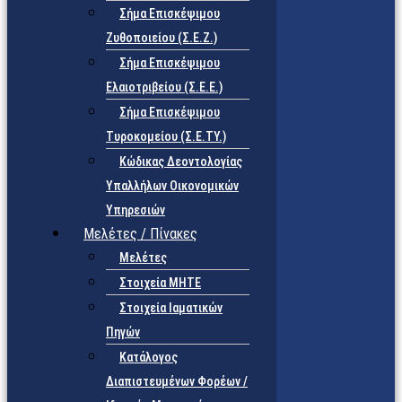
Σήμα Επισκέψιμου
Ζυθοποιείου (Σ.Ε.Ζ.)
Σήμα Επισκέψιμου
Ελαιοτριβείου (Σ.Ε.Ε.)
Σήμα Επισκέψιμου
Τυροκομείου (Σ.Ε.TY.)
Κώδικας Δεοντολογίας
Υπαλλήλων Οικονομικών
Υπηρεσιών
Μελέτες / Πίνακες
Μελέτες
Στοιχεία ΜΗΤΕ
Στοιχεία Ιαματικών
Πηγών
Κατάλογος
Διαπιστευμένων Φορέων /