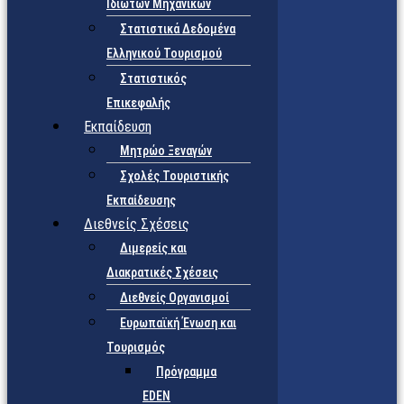
Ιδιωτών Μηχανικών
Στατιστικά Δεδομένα
Ελληνικού Τουρισμού
Στατιστικός
Επικεφαλής
Εκπαίδευση
Μητρώο Ξεναγών
Σχολές Τουριστικής
Εκπαίδευσης
Διεθνείς Σχέσεις
Διμερείς και
Διακρατικές Σχέσεις
Διεθνείς Οργανισμοί
Ευρωπαϊκή Ένωση και
Τουρισμός
Πρόγραμμα
EDEN