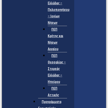
Ελλάδας –
Πελοποννήσου
– Ιονίων
Νήσων
ΠΕΠ
Κρήτης και
Νήσων
Αιγαίου
ΠΕΠ
Θεσσαλίας –
Στερεάς
Ελλάδας –
Ηπείρου
ΠΕΠ
Αττικής
Προγράμματα