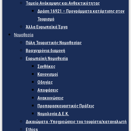
Ταμείο Ανάκαμψης και Ανθεκτικότητας
Δράση 16921 – Προγράμματα κατάρτισης στον
Τουρισμό
Άλλα Ευρωπαϊκά Έργα
Νομοθεσία
Πύλη Τουριστικής Νομοθεσίας
Βραχυχρόνια διαμονή
Ευρωπαϊκή Νομοθεσία
Συνθήκες
Κανονισμοί
Οδηγίες
Αποφάσεις
Ανακοινώσεις
Προπαρασκευαστικές Πράξεις
Νομολογία Δ.Ε.Κ.
Δικαιώματα -Υποχρεώσεις του τουρίστα/καταναλωτή
Ethics