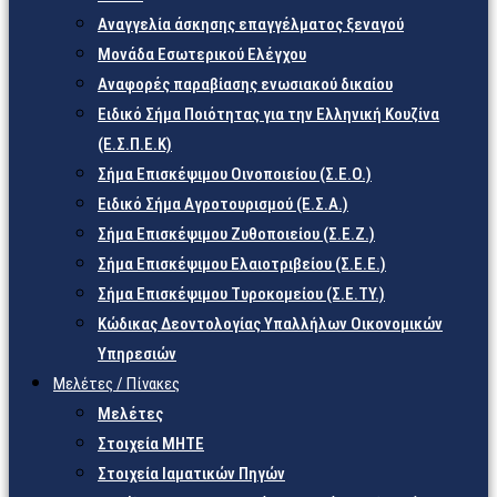
Αναγγελία άσκησης επαγγέλματος ξεναγού
Μονάδα Εσωτερικού Ελέγχου
Αναφορές παραβίασης ενωσιακού δικαίου
Ειδικό Σήμα Ποιότητας για την Ελληνική Κουζίνα
(Ε.Σ.Π.Ε.Κ)
Σήμα Επισκέψιμου Οινοποιείου (Σ.Ε.Ο.)
Ειδικό Σήμα Αγροτουρισμού (Ε.Σ.Α.)
Σήμα Επισκέψιμου Ζυθοποιείου (Σ.Ε.Ζ.)
Σήμα Επισκέψιμου Ελαιοτριβείου (Σ.Ε.Ε.)
Σήμα Επισκέψιμου Τυροκομείου (Σ.Ε.TY.)
Κώδικας Δεοντολογίας Υπαλλήλων Οικονομικών
Υπηρεσιών
Μελέτες / Πίνακες
Μελέτες
Στοιχεία ΜΗΤΕ
Στοιχεία Ιαματικών Πηγών