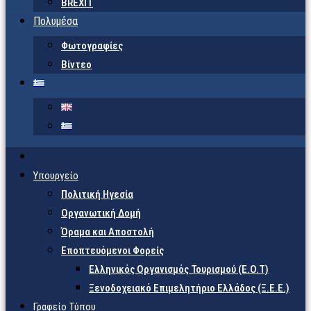
BREXIT
Πολυμέσα
Φωτογραφίες
Βίντεο
Υπουργείο
Πολιτική Ηγεσία
Οργανωτική Δομή
Όραμα και Αποστολή
Εποπτευόμενοι Φορείς
Eλληνικός Οργανισμός Τουρισμού (Ε.Ο.Τ)
Ξενοδοχειακό Επιμελητήριο Ελλάδος (Ξ.Ε.Ε.)
Γραφείο Τύπου