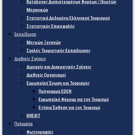
Κατάλογος Διαπιστευμένων Φορέων / Ιδιωτών
Μηχανικών
Στατιστικά Δεδομένα Ελληνικού Τουρισμού
Στατιστικός Επικεφαλής
Εκπαίδευση
Μητρώο Ξεναγών
Σχολές Τουριστικής Εκπαίδευσης
Διεθνείς Σχέσεις
Διμερείς και Διακρατικές Σχέσεις
Διεθνείς Οργανισμοί
Ευρωπαϊκή Ένωση και Τουρισμός
Πρόγραμμα EDEN
Ευρωπαϊκό Φόρουμ για τον Τουρισμό
Ετήσια Έκθεση για τον Τουρισμό
BREXIT
Πολυμέσα
Φωτογραφίες