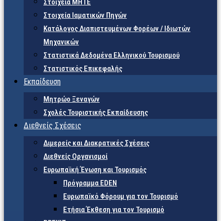
Στοιχεία ΜΗΤΕ
Στοιχεία Ιαματικών Πηγών
Κατάλογος Διαπιστευμένων Φορέων / Ιδιωτών
Μηχανικών
Στατιστικά Δεδομένα Ελληνικού Τουρισμού
Στατιστικός Επικεφαλής
Εκπαίδευση
Μητρώο Ξεναγών
Σχολές Τουριστικής Εκπαίδευσης
Διεθνείς Σχέσεις
Διμερείς και Διακρατικές Σχέσεις
Διεθνείς Οργανισμοί
Ευρωπαϊκή Ένωση και Τουρισμός
Πρόγραμμα EDEN
Ευρωπαϊκό Φόρουμ για τον Τουρισμό
Ετήσια Έκθεση για τον Τουρισμό