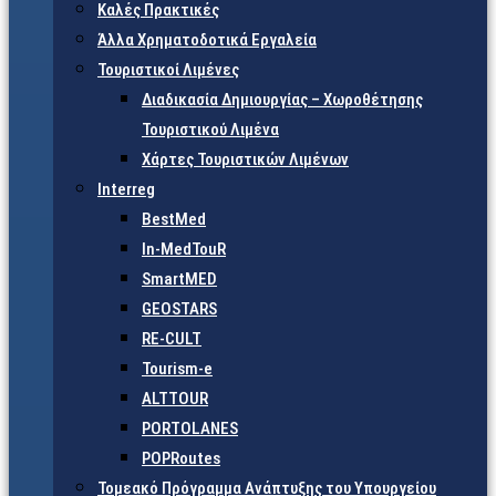
Καλές Πρακτικές
Άλλα Χρηματοδοτικά Εργαλεία
Τουριστικοί Λιμένες
Διαδικασία Δημιουργίας – Χωροθέτησης
Τουριστικού Λιμένα
Χάρτες Τουριστικών Λιμένων
Interreg
BestMed
In-MedTouR
SmartMED
GEOSTARS
RE-CULT
Tourism-e
ALTTOUR
PORTOLANES
POPRoutes
Τομεακό Πρόγραμμα Ανάπτυξης του Υπουργείου