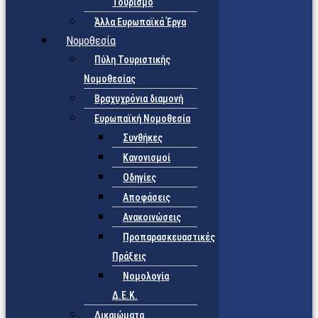
Τουρισμό
Άλλα Ευρωπαϊκά Έργα
Νομοθεσία
Πύλη Τουριστικής
Νομοθεσίας
Βραχυχρόνια διαμονή
Ευρωπαϊκή Νομοθεσία
Συνθήκες
Κανονισμοί
Οδηγίες
Αποφάσεις
Ανακοινώσεις
Προπαρασκευαστικές
Πράξεις
Νομολογία
Δ.Ε.Κ.
Δικαιώματα