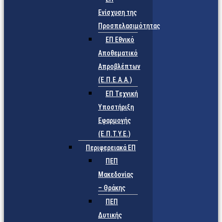
Ενίσχυση της
Προσπελασιμότητας
ΕΠ Εθνικό
Αποθεματικό
Απροβλέπτων
(Ε.Π.Ε.Α.Α.)
ΕΠ Τεχνική
Υποστήριξη
Εφαρμογής
(Ε.Π.Τ.Υ.Ε.)
Περιφερειακά ΕΠ
ΠΕΠ
Μακεδονίας
– Θράκης
ΠΕΠ
Δυτικής