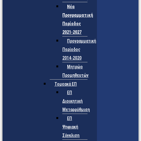
Νέα
Προγραμματική
Περίοδος
2021-2027
Προγραμματική
Περίοδος
2014-2020
Μητρώο
Προμηθευτών
Τομεακά ΕΠ
ΕΠ
Διοικητική
Μεταρρύθμιση
ΕΠ
Ψηφιακή
Σύγκλιση