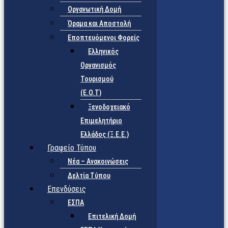
Οργανωτική Δομή
Όραμα και Αποστολή
Εποπτευόμενοι Φορείς
Eλληνικός
Οργανισμός
Τουρισμού
(Ε.Ο.Τ)
Ξενοδοχειακό
Επιμελητήριο
Ελλάδος (Ξ.Ε.Ε.)
Γραφείο Τύπου
Νέα – Ανακοινώσεις
Δελτία Τύπου
Επενδύσεις
ΕΣΠΑ
Επιτελική Δομή