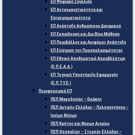
ΕΠ Ψηφιακή Σύγκλιση
ΕΠ Ανταγωνιστικότητα και
Επιχειρηματικότητα
ΕΠ Ανάπτυξη Ανθρώπινου Δυναμικού
ΕΠ Εκπαίδευση και Δια Βίου Μάθηση
ΕΠ Περιβάλλον και Αειφόρος Ανάπτυξη
ΕΠ Ενίσχυση της Προσπελασιμότητας
ΕΠ Εθνικό Αποθεματικό Απροβλέπτων
(Ε.Π.Ε.Α.Α.)
ΕΠ Τεχνική Υποστήριξη Εφαρμογής
(Ε.Π.Τ.Υ.Ε.)
Περιφερειακά ΕΠ
ΠΕΠ Μακεδονίας – Θράκης
ΠΕΠ Δυτικής Ελλάδας – Πελοποννήσου –
Ιονίων Νήσων
ΠΕΠ Κρήτης και Νήσων Αιγαίου
ΠΕΠ Θεσσαλίας – Στερεάς Ελλάδας –