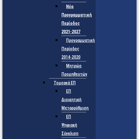
Νέα
Προγραμματική
Περίοδος
2021-2027
Προγραμματική
Περίοδος
2014-2020
Μητρώο
Προμηθευτών
Τομεακά ΕΠ
ΕΠ
Διοικητική
Μεταρρύθμιση
ΕΠ
Ψηφιακή
Σύγκλιση