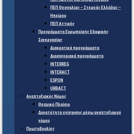
ΠΕΠ Θεσσαλίας – Στερεάς Ελλάδας –
Ηπείρου
ΠΕΠ Αττικής
Προγράμματα Ευρωπαϊκής Εδαφικής
Συνεργασίας
Διακρατικά προγράμματα
Διασυνοριακά προγράμματα
INTERREG
INTERACT
ESPON
URBACT
Αναπτυξιακός Νόμος
Θεσμικό Πλαίσιο
Δυνατότητα ενίσχυσης μέσω αναπτυξιακού
νόμου
Πρωτοβουλίες