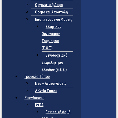
Οργανωτική Δομή
Όραμα και Αποστολή
Εποπτευόμενοι Φορείς
Eλληνικός
Οργανισμός
Τουρισμού
(Ε.Ο.Τ)
Ξενοδοχειακό
Επιμελητήριο
Ελλάδος (Ξ.Ε.Ε.)
Γραφείο Τύπου
Νέα – Ανακοινώσεις
Δελτία Τύπου
Επενδύσεις
ΕΣΠΑ
Επιτελική Δομή