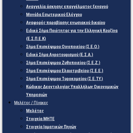
Αναγγελία άσκησης επαγγέλματος ξεναγού
Μονάδα Εσωτερικού Ελέγχου
Αναφορές παραβίασης ενωσιακού δικαίου
Ειδικό Σήμα Ποιότητας για την Ελληνική Κουζίνα
(Ε.Σ.Π.Ε.Κ)
Σήμα Επισκέψιμου Οινοποιείου (Σ.Ε.Ο.)
Ειδικό Σήμα Αγροτουρισμού (Ε.Σ.Α.)
Σήμα Επισκέψιμου Ζυθοποιείου (Σ.Ε.Ζ.)
Σήμα Επισκέψιμου Ελαιοτριβείου (Σ.Ε.Ε.)
Σήμα Επισκέψιμου Τυροκομείου (Σ.Ε.TY.)
Κώδικας Δεοντολογίας Υπαλλήλων Οικονομικών
Υπηρεσιών
Μελέτες / Πίνακες
Μελέτες
Στοιχεία ΜΗΤΕ
Στοιχεία Ιαματικών Πηγών