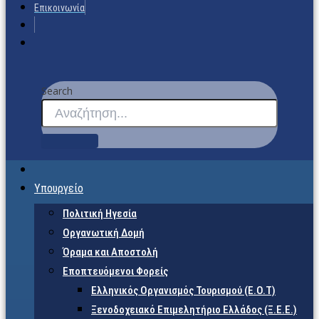
Επικοινωνία
Search
Υπουργείο
Πολιτική Ηγεσία
Οργανωτική Δομή
Όραμα και Αποστολή
Εποπτευόμενοι Φορείς
Eλληνικός Οργανισμός Τουρισμού (Ε.Ο.Τ)
Ξενοδοχειακό Επιμελητήριο Ελλάδος (Ξ.Ε.Ε.)