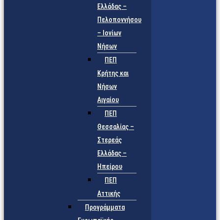
Ελλάδας –
Πελοποννήσου
– Ιονίων
Νήσων
ΠΕΠ
Κρήτης και
Νήσων
Αιγαίου
ΠΕΠ
Θεσσαλίας –
Στερεάς
Ελλάδας –
Ηπείρου
ΠΕΠ
Αττικής
Προγράμματα