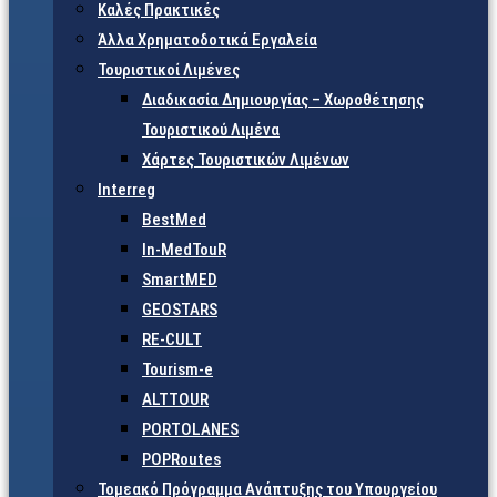
Καλές Πρακτικές
Άλλα Χρηματοδοτικά Εργαλεία
Τουριστικοί Λιμένες
Διαδικασία Δημιουργίας – Χωροθέτησης
Τουριστικού Λιμένα
Χάρτες Τουριστικών Λιμένων
Interreg
BestMed
In-MedTouR
SmartMED
GEOSTARS
RE-CULT
Tourism-e
ALTTOUR
PORTOLANES
POPRoutes
Τομεακό Πρόγραμμα Ανάπτυξης του Υπουργείου