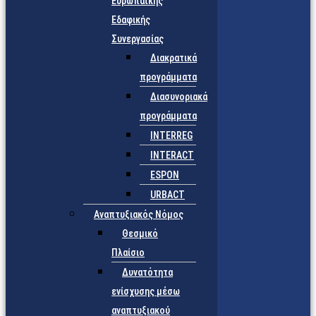
Ευρωπαϊκής
Εδαφικής
Συνεργασίας
Διακρατικά
προγράμματα
Διασυνοριακά
προγράμματα
INTERREG
INTERACT
ESPON
URBACT
Αναπτυξιακός Νόμος
Θεσμικό
Πλαίσιο
Δυνατότητα
ενίσχυσης μέσω
αναπτυξιακού