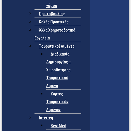
νόμου
Πρωτοβουλίες
Καλές Πρακτικές
Άλλα Χρηματοδοτικά
Εργαλεία
Τουριστικοί Λιμένες
Διαδικασία
Δημιουργίας –
Χωροθέτησης
Τουριστικού
Λιμένα
Χάρτες
Τουριστικών
Λιμένων
Interreg
BestMed