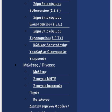
Σήμα Επισκέψιμου
Ζυθοποιείου (Σ.Ε.Ζ.)
Σήμα Επισκέψιμου
Ελαιοτριβείου (Σ.Ε.Ε.)
Σήμα Επισκέψιμου
Τυροκομείου (Σ.Ε.TY.)
Κώδικας Δεοντολογίας
Υπαλλήλων Οικονομικών
Υπηρεσιών
Μελέτες / Πίνακες
Μελέτες
Στοιχεία ΜΗΤΕ
Στοιχεία Ιαματικών
Πηγών
Κατάλογος
Διαπιστευμένων Φορέων /