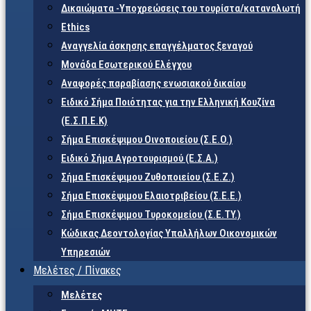
Δικαιώματα -Υποχρεώσεις του τουρίστα/καταναλωτή
Ethics
Αναγγελία άσκησης επαγγέλματος ξεναγού
Μονάδα Εσωτερικού Ελέγχου
Αναφορές παραβίασης ενωσιακού δικαίου
Ειδικό Σήμα Ποιότητας για την Ελληνική Κουζίνα
(Ε.Σ.Π.Ε.Κ)
Σήμα Επισκέψιμου Οινοποιείου (Σ.Ε.Ο.)
Ειδικό Σήμα Αγροτουρισμού (Ε.Σ.Α.)
Σήμα Επισκέψιμου Ζυθοποιείου (Σ.Ε.Ζ.)
Σήμα Επισκέψιμου Ελαιοτριβείου (Σ.Ε.Ε.)
Σήμα Επισκέψιμου Τυροκομείου (Σ.Ε.TY.)
Κώδικας Δεοντολογίας Υπαλλήλων Οικονομικών
Υπηρεσιών
Μελέτες / Πίνακες
Μελέτες