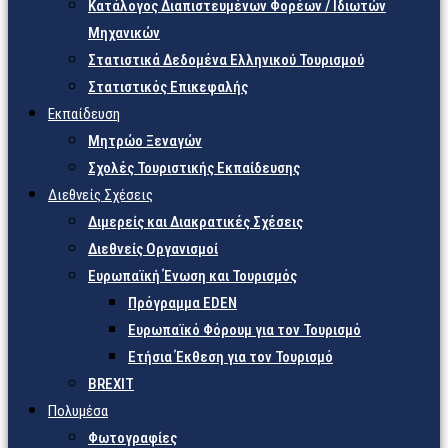
Κατάλογος Διαπιστευμένων Φορέων / Ιδιωτών
Μηχανικών
Στατιστικά Δεδομένα Ελληνικού Τουρισμού
Στατιστικός Επικεφαλής
Εκπαίδευση
Μητρώο Ξεναγών
Σχολές Τουριστικής Εκπαίδευσης
Διεθνείς Σχέσεις
Διμερείς και Διακρατικές Σχέσεις
Διεθνείς Οργανισμοί
Ευρωπαϊκή Ένωση και Τουρισμός
Πρόγραμμα EDEN
Ευρωπαϊκό Φόρουμ για τον Τουρισμό
Ετήσια Έκθεση για τον Τουρισμό
BREXIT
Πολυμέσα
Φωτογραφίες