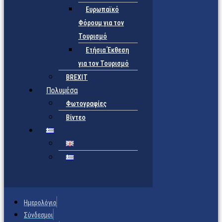
Ευρωπαϊκό
Φόρουμ για τον
Τουρισμό
Ετήσια Έκθεση
για τον Τουρισμό
BREXIT
Πολυμέσα
Φωτογραφίες
Βίντεο
Ημερολόγιο
Σύνδεσμοι