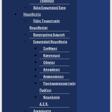
Τουρισμό
Άλλα Ευρωπαϊκά Έργα
Νομοθεσία
Πύλη Τουριστικής
Νομοθεσίας
Βραχυχρόνια διαμονή
Ευρωπαϊκή Νομοθεσία
Συνθήκες
Κανονισμοί
Οδηγίες
Αποφάσεις
Ανακοινώσεις
Προπαρασκευαστικές
Πράξεις
Νομολογία
Δ.Ε.Κ.
Δικαιώματα