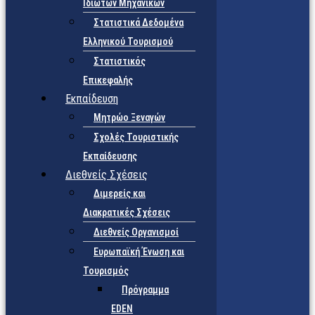
Ιδιωτών Μηχανικών
Στατιστικά Δεδομένα
Ελληνικού Τουρισμού
Στατιστικός
Επικεφαλής
Εκπαίδευση
Μητρώο Ξεναγών
Σχολές Τουριστικής
Εκπαίδευσης
Διεθνείς Σχέσεις
Διμερείς και
Διακρατικές Σχέσεις
Διεθνείς Οργανισμοί
Ευρωπαϊκή Ένωση και
Τουρισμός
Πρόγραμμα
EDEN