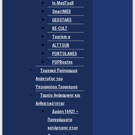
In-MedTouR
SmartMED
GEOSTARS
RE-CULT
Tourism-e
ALTTOUR
PORTOLANES
POPRoutes
Τομεακό Πρόγραμμα
Ανάπτυξης του
Υπουργείου Τουρισμού
Ταμείο Ανάκαμψης και
Ανθεκτικότητας
Δράση 16921 –
Προγράμματα
κατάρτισης στον