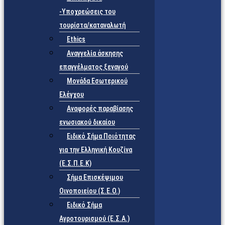
-Υποχρεώσεις του
τουρίστα/καταναλωτή
Ethics
Αναγγελία άσκησης
επαγγέλματος ξεναγού
Μονάδα Εσωτερικού
Ελέγχου
Αναφορές παραβίασης
ενωσιακού δικαίου
Ειδικό Σήμα Ποιότητας
για την Ελληνική Κουζίνα
(Ε.Σ.Π.Ε.Κ)
Σήμα Επισκέψιμου
Οινοποιείου (Σ.Ε.Ο.)
Ειδικό Σήμα
Αγροτουρισμού (Ε.Σ.Α.)