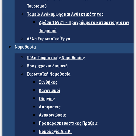
Τουρισμού
Ταμείο Ανάκαμψης και Ανθεκτικότητας
Δράση 16921 – Προγράμματα κατάρτισης στον
Τουρισμό
Άλλα Ευρωπαϊκά Έργα
Νομοθεσία
Πύλη Τουριστικής Νομοθεσίας
Βραχυχρόνια διαμονή
Ευρωπαϊκή Νομοθεσία
Συνθήκες
Κανονισμοί
Οδηγίες
Αποφάσεις
Ανακοινώσεις
Προπαρασκευαστικές Πράξεις
Νομολογία Δ.Ε.Κ.