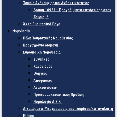
Ταμείο Ανάκαμψης και Ανθεκτικότητας
Δράση 16921 – Προγράμματα κατάρτισης στον
Τουρισμό
Άλλα Ευρωπαϊκά Έργα
Νομοθεσία
Πύλη Τουριστικής Νομοθεσίας
Βραχυχρόνια διαμονή
Ευρωπαϊκή Νομοθεσία
Συνθήκες
Κανονισμοί
Οδηγίες
Αποφάσεις
Ανακοινώσεις
Προπαρασκευαστικές Πράξεις
Νομολογία Δ.Ε.Κ.
Δικαιώματα -Υποχρεώσεις του τουρίστα/καταναλωτή
Ethics