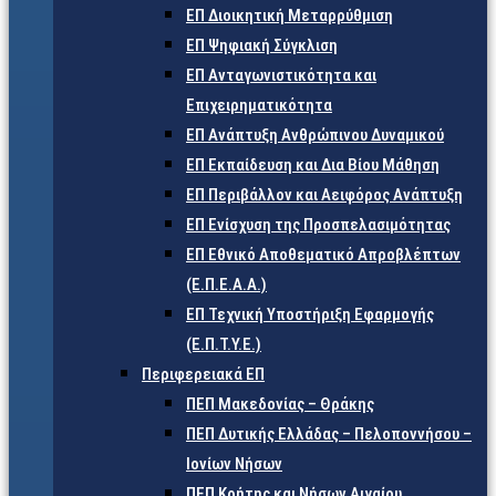
ΕΠ Διοικητική Μεταρρύθμιση
ΕΠ Ψηφιακή Σύγκλιση
ΕΠ Ανταγωνιστικότητα και
Επιχειρηματικότητα
ΕΠ Ανάπτυξη Ανθρώπινου Δυναμικού
ΕΠ Εκπαίδευση και Δια Βίου Μάθηση
ΕΠ Περιβάλλον και Αειφόρος Ανάπτυξη
ΕΠ Ενίσχυση της Προσπελασιμότητας
ΕΠ Εθνικό Αποθεματικό Απροβλέπτων
(Ε.Π.Ε.Α.Α.)
ΕΠ Τεχνική Υποστήριξη Εφαρμογής
(Ε.Π.Τ.Υ.Ε.)
Περιφερειακά ΕΠ
ΠΕΠ Μακεδονίας – Θράκης
ΠΕΠ Δυτικής Ελλάδας – Πελοποννήσου –
Ιονίων Νήσων
ΠΕΠ Κρήτης και Νήσων Αιγαίου