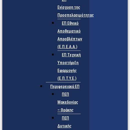
Ενίσχυση της
Προσπελασιμότητας
ΕΠ Εθνικό
Αποθεματικό
Απροβλέπτων
(Ε.Π.Ε.Α.Α.)
ΕΠ Τεχνική
Υποστήριξη
Εφαρμογής
(Ε.Π.Τ.Υ.Ε.)
Περιφερειακά ΕΠ
ΠΕΠ
Μακεδονίας
– Θράκης
ΠΕΠ
Δυτικής