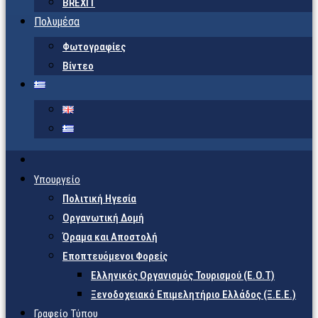
BREXIT
Πολυμέσα
Φωτογραφίες
Βίντεο
Υπουργείο
Πολιτική Ηγεσία
Οργανωτική Δομή
Όραμα και Αποστολή
Εποπτευόμενοι Φορείς
Eλληνικός Οργανισμός Τουρισμού (Ε.Ο.Τ)
Ξενοδοχειακό Επιμελητήριο Ελλάδος (Ξ.Ε.Ε.)
Γραφείο Τύπου