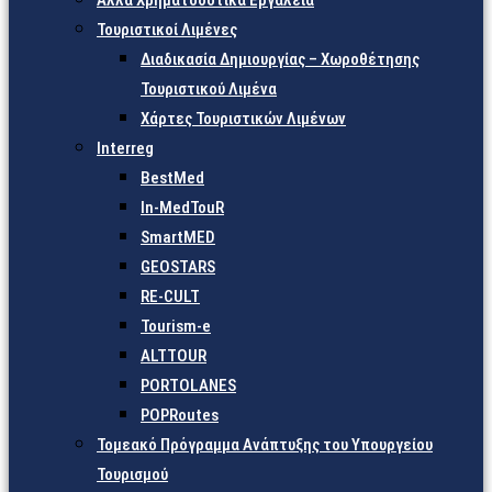
Άλλα Χρηματοδοτικά Εργαλεία
Τουριστικοί Λιμένες
Διαδικασία Δημιουργίας – Χωροθέτησης
Τουριστικού Λιμένα
Χάρτες Τουριστικών Λιμένων
Interreg
BestMed
In-MedTouR
SmartMED
GEOSTARS
RE-CULT
Tourism-e
ALTTOUR
PORTOLANES
POPRoutes
Τομεακό Πρόγραμμα Ανάπτυξης του Υπουργείου
Τουρισμού