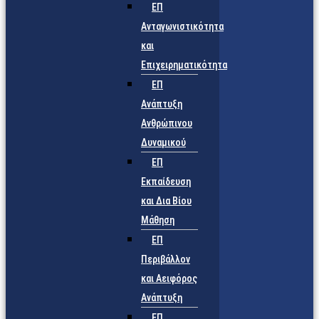
ΕΠ
Ανταγωνιστικότητα
και
Επιχειρηματικότητα
ΕΠ
Ανάπτυξη
Ανθρώπινου
Δυναμικού
ΕΠ
Εκπαίδευση
και Δια Βίου
Μάθηση
ΕΠ
Περιβάλλον
και Αειφόρος
Ανάπτυξη
ΕΠ