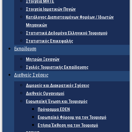
Στοιχεία ΜΗΤΕ
Στοιχεία Ιαματικών Πηγών
Κατάλογος Διαπιστευμένων Φορέων / Ιδιωτών
Μηχανικών
Στατιστικά Δεδομένα Ελληνικού Τουρισμού
Στατιστικός Επικεφαλής
Εκπαίδευση
Μητρώο Ξεναγών
Σχολές Τουριστικής Εκπαίδευσης
Διεθνείς Σχέσεις
Διμερείς και Διακρατικές Σχέσεις
Διεθνείς Οργανισμοί
Ευρωπαϊκή Ένωση και Τουρισμός
Πρόγραμμα EDEN
Ευρωπαϊκό Φόρουμ για τον Τουρισμό
Ετήσια Έκθεση για τον Τουρισμό