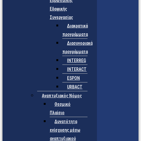
Ευρωπαϊκής
Εδαφικής
Συνεργασίας
Διακρατικά
προγράμματα
Διασυνοριακά
προγράμματα
INTERREG
INTERACT
ESPON
URBACT
Αναπτυξιακός Νόμος
Θεσμικό
Πλαίσιο
Δυνατότητα
ενίσχυσης μέσω
αναπτυξιακού