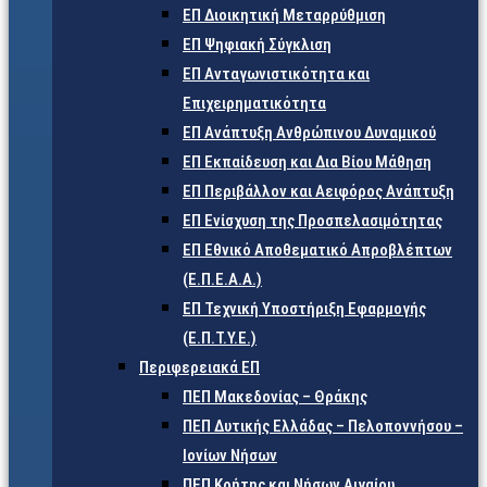
ΕΠ Διοικητική Μεταρρύθμιση
ΕΠ Ψηφιακή Σύγκλιση
ΕΠ Ανταγωνιστικότητα και
Επιχειρηματικότητα
ΕΠ Ανάπτυξη Ανθρώπινου Δυναμικού
ΕΠ Εκπαίδευση και Δια Βίου Μάθηση
ΕΠ Περιβάλλον και Αειφόρος Ανάπτυξη
ΕΠ Ενίσχυση της Προσπελασιμότητας
ΕΠ Εθνικό Αποθεματικό Απροβλέπτων
(Ε.Π.Ε.Α.Α.)
ΕΠ Τεχνική Υποστήριξη Εφαρμογής
(Ε.Π.Τ.Υ.Ε.)
Περιφερειακά ΕΠ
ΠΕΠ Μακεδονίας – Θράκης
ΠΕΠ Δυτικής Ελλάδας – Πελοποννήσου –
Ιονίων Νήσων
ΠΕΠ Κρήτης και Νήσων Αιγαίου