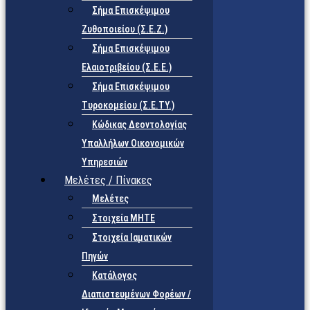
Σήμα Επισκέψιμου
Ζυθοποιείου (Σ.Ε.Ζ.)
Σήμα Επισκέψιμου
Ελαιοτριβείου (Σ.Ε.Ε.)
Σήμα Επισκέψιμου
Τυροκομείου (Σ.Ε.TY.)
Κώδικας Δεοντολογίας
Υπαλλήλων Οικονομικών
Υπηρεσιών
Μελέτες / Πίνακες
Μελέτες
Στοιχεία ΜΗΤΕ
Στοιχεία Ιαματικών
Πηγών
Κατάλογος
Διαπιστευμένων Φορέων /