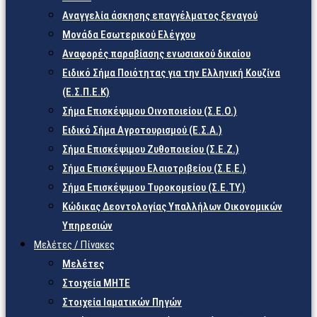
Αναγγελία άσκησης επαγγέλματος ξεναγού
Μονάδα Εσωτερικού Ελέγχου
Αναφορές παραβίασης ενωσιακού δικαίου
Ειδικό Σήμα Ποιότητας για την Ελληνική Κουζίνα
(Ε.Σ.Π.Ε.Κ)
Σήμα Επισκέψιμου Οινοποιείου (Σ.Ε.Ο.)
Ειδικό Σήμα Αγροτουρισμού (Ε.Σ.Α.)
Σήμα Επισκέψιμου Ζυθοποιείου (Σ.Ε.Ζ.)
Σήμα Επισκέψιμου Ελαιοτριβείου (Σ.Ε.Ε.)
Σήμα Επισκέψιμου Τυροκομείου (Σ.Ε.TY.)
Κώδικας Δεοντολογίας Υπαλλήλων Οικονομικών
Υπηρεσιών
Μελέτες / Πίνακες
Μελέτες
Στοιχεία ΜΗΤΕ
Στοιχεία Ιαματικών Πηγών