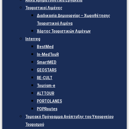
Άλλα Χρηματοδοτικά Εργαλεία
Τουριστικοί Λιμένες
Διαδικασία Δημιουργίας – Χωροθέτησης
Τουριστικού Λιμένα
Χάρτες Τουριστικών Λιμένων
Interreg
BestMed
In-MedTouR
SmartMED
GEOSTARS
RE-CULT
Tourism-e
ALTTOUR
PORTOLANES
POPRoutes
Τομεακό Πρόγραμμα Ανάπτυξης του Υπουργείου
Τουρισμού