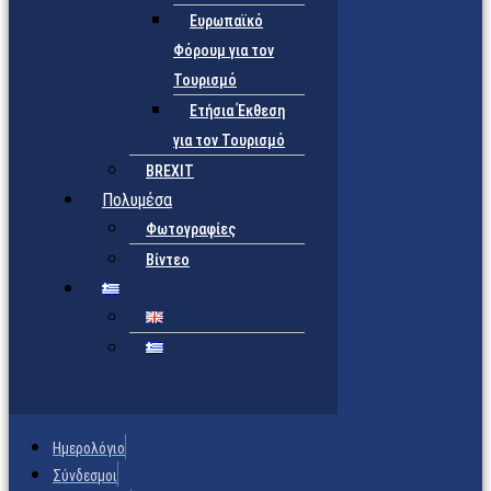
Ευρωπαϊκό
Φόρουμ για τον
Τουρισμό
Ετήσια Έκθεση
για τον Τουρισμό
BREXIT
Πολυμέσα
Φωτογραφίες
Βίντεο
Ημερολόγιο
Σύνδεσμοι