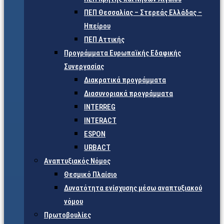
ΠΕΠ Θεσσαλίας – Στερεάς Ελλάδας –
Ηπείρου
ΠΕΠ Αττικής
Προγράμματα Ευρωπαϊκής Εδαφικής
Συνεργασίας
Διακρατικά προγράμματα
Διασυνοριακά προγράμματα
INTERREG
INTERACT
ESPON
URBACT
Αναπτυξιακός Νόμος
Θεσμικό Πλαίσιο
Δυνατότητα ενίσχυσης μέσω αναπτυξιακού
νόμου
Πρωτοβουλίες