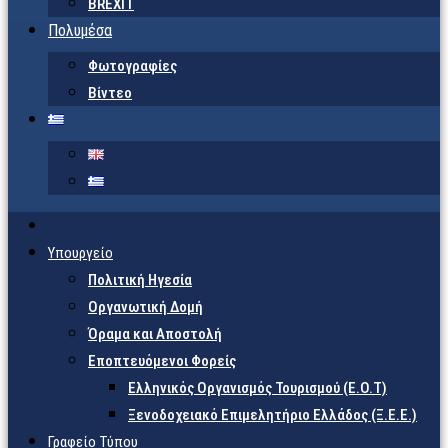
BREXIT
Πολυμέσα
Φωτογραφίες
Βίντεο
Υπουργείο
Πολιτική Ηγεσία
Οργανωτική Δομή
Όραμα και Αποστολή
Εποπτευόμενοι Φορείς
Eλληνικός Οργανισμός Τουρισμού (Ε.Ο.Τ)
Ξενοδοχειακό Επιμελητήριο Ελλάδος (Ξ.Ε.Ε.)
Γραφείο Τύπου