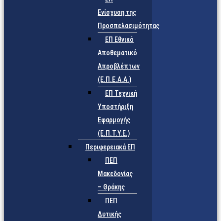
Ενίσχυση της
Προσπελασιμότητας
ΕΠ Εθνικό
Αποθεματικό
Απροβλέπτων
(Ε.Π.Ε.Α.Α.)
ΕΠ Τεχνική
Υποστήριξη
Εφαρμογής
(Ε.Π.Τ.Υ.Ε.)
Περιφερειακά ΕΠ
ΠΕΠ
Μακεδονίας
– Θράκης
ΠΕΠ
Δυτικής