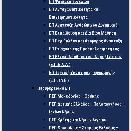
ΕΠ Ψηφιακή Σύγκλιση
ΕΠ Ανταγωνιστικότητα και
Επιχειρηματικότητα
ΕΠ Ανάπτυξη Ανθρώπινου Δυναμικού
ΕΠ Εκπαίδευση και Δια Βίου Μάθηση
ΕΠ Περιβάλλον και Αειφόρος Ανάπτυξη
ΕΠ Ενίσχυση της Προσπελασιμότητας
ΕΠ Εθνικό Αποθεματικό Απροβλέπτων
(Ε.Π.Ε.Α.Α.)
ΕΠ Τεχνική Υποστήριξη Εφαρμογής
(Ε.Π.Τ.Υ.Ε.)
Περιφερειακά ΕΠ
ΠΕΠ Μακεδονίας – Θράκης
ΠΕΠ Δυτικής Ελλάδας – Πελοποννήσου –
Ιονίων Νήσων
ΠΕΠ Κρήτης και Νήσων Αιγαίου
ΠΕΠ Θεσσαλίας – Στερεάς Ελλάδας –