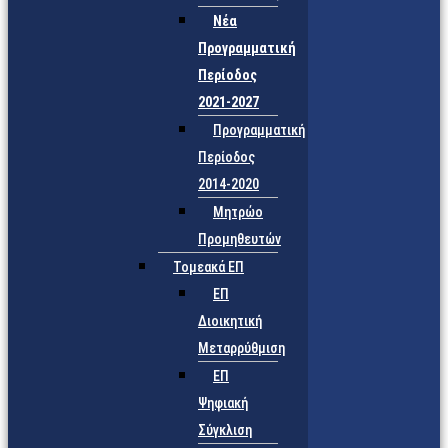
Νέα
Προγραμματική
Περίοδος
2021-2027
Προγραμματική
Περίοδος
2014-2020
Μητρώο
Προμηθευτών
Τομεακά ΕΠ
ΕΠ
Διοικητική
Μεταρρύθμιση
ΕΠ
Ψηφιακή
Σύγκλιση