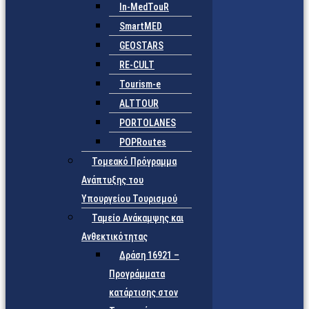
In-MedTouR
SmartMED
GEOSTARS
RE-CULT
Tourism-e
ALTTOUR
PORTOLANES
POPRoutes
Τομεακό Πρόγραμμα
Ανάπτυξης του
Υπουργείου Τουρισμού
Ταμείο Ανάκαμψης και
Ανθεκτικότητας
Δράση 16921 –
Προγράμματα
κατάρτισης στον