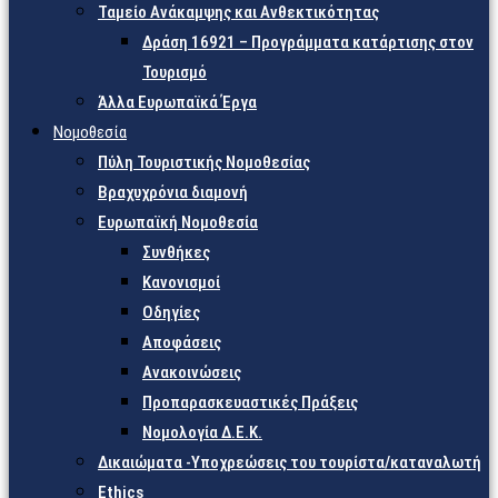
Ταμείο Ανάκαμψης και Ανθεκτικότητας
Δράση 16921 – Προγράμματα κατάρτισης στον
Τουρισμό
Άλλα Ευρωπαϊκά Έργα
Νομοθεσία
Πύλη Τουριστικής Νομοθεσίας
Βραχυχρόνια διαμονή
Ευρωπαϊκή Νομοθεσία
Συνθήκες
Κανονισμοί
Οδηγίες
Αποφάσεις
Ανακοινώσεις
Προπαρασκευαστικές Πράξεις
Νομολογία Δ.Ε.Κ.
Δικαιώματα -Υποχρεώσεις του τουρίστα/καταναλωτή
Ethics