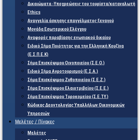
Δικαιώματα -Υποχρεώσεις του τουρίστα/καταναλωτή
Ethics
Αναγγελία άσκησης επαγγέλματος ξεναγού
Μονάδα Εσωτερικού Ελέγχου
Αναφορές παραβίασης ενωσιακού δικαίου
Ειδικό Σήμα Ποιότητας για την Ελληνική Κουζίνα
(Ε.Σ.Π.Ε.Κ)
Σήμα Επισκέψιμου Οινοποιείου (Σ.Ε.Ο.)
Ειδικό Σήμα Αγροτουρισμού (Ε.Σ.Α.)
Σήμα Επισκέψιμου Ζυθοποιείου (Σ.Ε.Ζ.)
Σήμα Επισκέψιμου Ελαιοτριβείου (Σ.Ε.Ε.)
Σήμα Επισκέψιμου Τυροκομείου (Σ.Ε.TY.)
Κώδικας Δεοντολογίας Υπαλλήλων Οικονομικών
Υπηρεσιών
Μελέτες / Πίνακες
Μελέτες