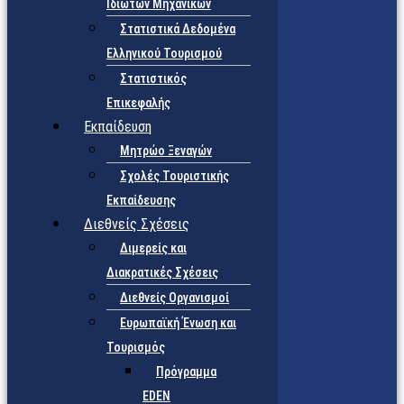
Ιδιωτών Μηχανικών
Στατιστικά Δεδομένα
Ελληνικού Τουρισμού
Στατιστικός
Επικεφαλής
Εκπαίδευση
Μητρώο Ξεναγών
Σχολές Τουριστικής
Εκπαίδευσης
Διεθνείς Σχέσεις
Διμερείς και
Διακρατικές Σχέσεις
Διεθνείς Οργανισμοί
Ευρωπαϊκή Ένωση και
Τουρισμός
Πρόγραμμα
EDEN