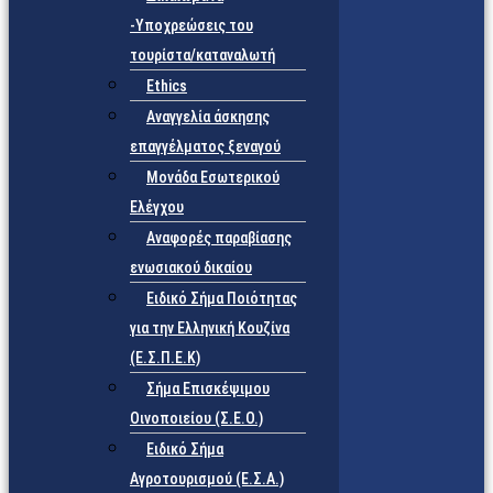
-Υποχρεώσεις του
τουρίστα/καταναλωτή
Ethics
Αναγγελία άσκησης
επαγγέλματος ξεναγού
Μονάδα Εσωτερικού
Ελέγχου
Αναφορές παραβίασης
ενωσιακού δικαίου
Ειδικό Σήμα Ποιότητας
για την Ελληνική Κουζίνα
(Ε.Σ.Π.Ε.Κ)
Σήμα Επισκέψιμου
Οινοποιείου (Σ.Ε.Ο.)
Ειδικό Σήμα
Αγροτουρισμού (Ε.Σ.Α.)