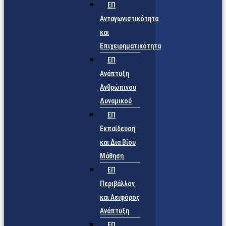
ΕΠ
Ανταγωνιστικότητα
και
Επιχειρηματικότητα
ΕΠ
Ανάπτυξη
Ανθρώπινου
Δυναμικού
ΕΠ
Εκπαίδευση
και Δια Βίου
Μάθηση
ΕΠ
Περιβάλλον
και Αειφόρος
Ανάπτυξη
ΕΠ