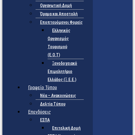
Οργανωτική Δομή
Όραμα και Αποστολή
Εποπτευόμενοι Φορείς
Eλληνικός
Οργανισμός
Τουρισμού
(Ε.Ο.Τ)
Ξενοδοχειακό
Επιμελητήριο
Ελλάδος (Ξ.Ε.Ε.)
Γραφείο Τύπου
Νέα – Ανακοινώσεις
Δελτία Τύπου
Επενδύσεις
ΕΣΠΑ
Επιτελική Δομή