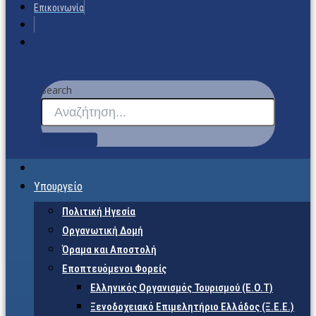
Επικοινωνία
Search
Υπουργείο
Πολιτική Ηγεσία
Οργανωτική Δομή
Όραμα και Αποστολή
Εποπτευόμενοι Φορείς
Eλληνικός Οργανισμός Τουρισμού (Ε.Ο.Τ)
Ξενοδοχειακό Επιμελητήριο Ελλάδος (Ξ.Ε.Ε.)