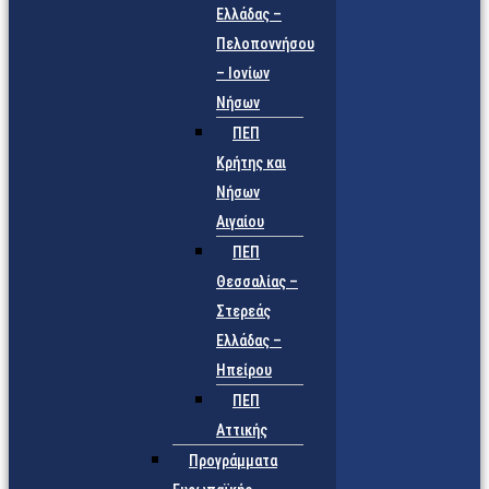
Ελλάδας –
Πελοποννήσου
– Ιονίων
Νήσων
ΠΕΠ
Κρήτης και
Νήσων
Αιγαίου
ΠΕΠ
Θεσσαλίας –
Στερεάς
Ελλάδας –
Ηπείρου
ΠΕΠ
Αττικής
Προγράμματα