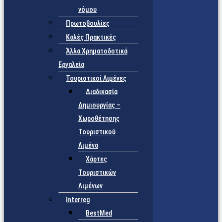
νόμου
Πρωτοβουλίες
Καλές Πρακτικές
Άλλα Χρηματοδοτικά
Εργαλεία
Τουριστικοί Λιμένες
Διαδικασία
Δημιουργίας –
Χωροθέτησης
Τουριστικού
Λιμένα
Χάρτες
Τουριστικών
Λιμένων
Interreg
BestMed