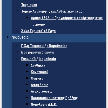
Τουρισμού
Ταμείο Ανάκαμψης και Ανθεκτικότητας
Δράση 16921 – Προγράμματα κατάρτισης στον
Τουρισμό
Άλλα Ευρωπαϊκά Έργα
Νομοθεσία
Πύλη Τουριστικής Νομοθεσίας
Βραχυχρόνια διαμονή
Ευρωπαϊκή Νομοθεσία
Συνθήκες
Κανονισμοί
Οδηγίες
Αποφάσεις
Ανακοινώσεις
Προπαρασκευαστικές Πράξεις
Νομολογία Δ.Ε.Κ.