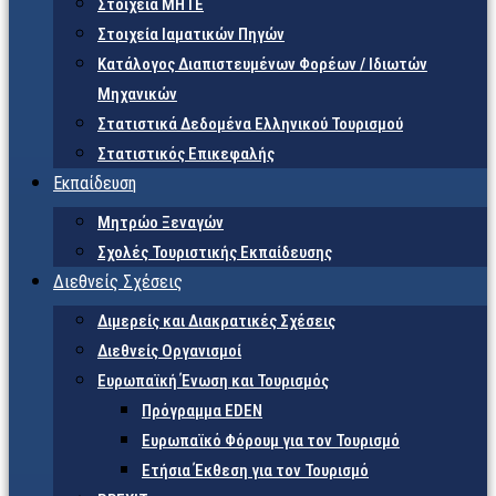
Στοιχεία ΜΗΤΕ
Στοιχεία Ιαματικών Πηγών
Κατάλογος Διαπιστευμένων Φορέων / Ιδιωτών
Μηχανικών
Στατιστικά Δεδομένα Ελληνικού Τουρισμού
Στατιστικός Επικεφαλής
Εκπαίδευση
Μητρώο Ξεναγών
Σχολές Τουριστικής Εκπαίδευσης
Διεθνείς Σχέσεις
Διμερείς και Διακρατικές Σχέσεις
Διεθνείς Οργανισμοί
Ευρωπαϊκή Ένωση και Τουρισμός
Πρόγραμμα EDEN
Ευρωπαϊκό Φόρουμ για τον Τουρισμό
Ετήσια Έκθεση για τον Τουρισμό