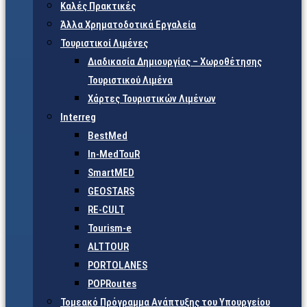
Καλές Πρακτικές
Άλλα Χρηματοδοτικά Εργαλεία
Τουριστικοί Λιμένες
Διαδικασία Δημιουργίας – Χωροθέτησης
Τουριστικού Λιμένα
Χάρτες Τουριστικών Λιμένων
Interreg
BestMed
In-MedTouR
SmartMED
GEOSTARS
RE-CULT
Tourism-e
ALTTOUR
PORTOLANES
POPRoutes
Τομεακό Πρόγραμμα Ανάπτυξης του Υπουργείου