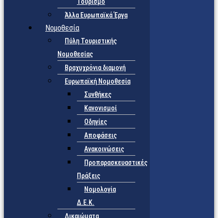
Τουρισμό
Άλλα Ευρωπαϊκά Έργα
Νομοθεσία
Πύλη Τουριστικής
Νομοθεσίας
Βραχυχρόνια διαμονή
Ευρωπαϊκή Νομοθεσία
Συνθήκες
Κανονισμοί
Οδηγίες
Αποφάσεις
Ανακοινώσεις
Προπαρασκευαστικές
Πράξεις
Νομολογία
Δ.Ε.Κ.
Δικαιώματα