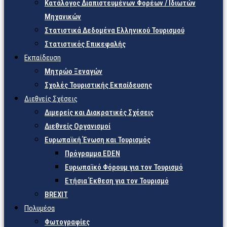
Κατάλογος Διαπιστευμένων Φορέων / Ιδιωτών
Μηχανικών
Στατιστικά Δεδομένα Ελληνικού Τουρισμού
Στατιστικός Επικεφαλής
Εκπαίδευση
Μητρώο Ξεναγών
Σχολές Τουριστικής Εκπαίδευσης
Διεθνείς Σχέσεις
Διμερείς και Διακρατικές Σχέσεις
Διεθνείς Οργανισμοί
Ευρωπαϊκή Ένωση και Τουρισμός
Πρόγραμμα EDEN
Ευρωπαϊκό Φόρουμ για τον Τουρισμό
Ετήσια Έκθεση για τον Τουρισμό
BREXIT
Πολυμέσα
Φωτογραφίες