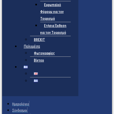
Ευρωπαϊκό
Φόρουμ για τον
Τουρισμό
Ετήσια Έκθεση
για τον Τουρισμό
BREXIT
Πολυμέσα
Φωτογραφίες
Βίντεο
Ημερολόγιο
Σύνδεσμοι