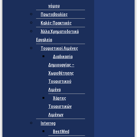
νόμου
Πρωτοβουλίες
Καλές Πρακτικές
Άλλα Χρηματοδοτικά
Εργαλεία
Τουριστικοί Λιμένες
Διαδικασία
Δημιουργίας –
Χωροθέτησης
Τουριστικού
Λιμένα
Χάρτες
Τουριστικών
Λιμένων
Interreg
BestMed