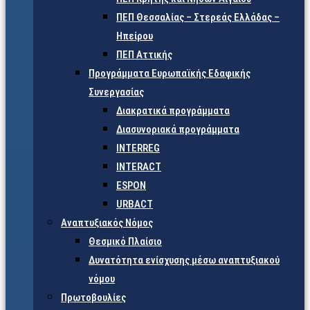
ΠΕΠ Θεσσαλίας – Στερεάς Ελλάδας –
Ηπείρου
ΠΕΠ Αττικής
Προγράμματα Ευρωπαϊκής Εδαφικής
Συνεργασίας
Διακρατικά προγράμματα
Διασυνοριακά προγράμματα
INTERREG
INTERACT
ESPON
URBACT
Αναπτυξιακός Νόμος
Θεσμικό Πλαίσιο
Δυνατότητα ενίσχυσης μέσω αναπτυξιακού
νόμου
Πρωτοβουλίες