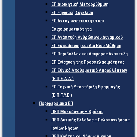
ΕΠ Διοικητική Μεταρρύθμιση
ΕΠ Ψηφιακή Σύγκλιση
ΕΠ Ανταγωνιστικότητα και
Επιχειρηματικότητα
ΕΠ Ανάπτυξη Ανθρώπινου Δυναμικού
ΕΠ Εκπαίδευση και Δια Βίου Μάθηση
ΕΠ Περιβάλλον και Αειφόρος Ανάπτυξη
ΕΠ Ενίσχυση της Προσπελασιμότητας
ΕΠ Εθνικό Αποθεματικό Απροβλέπτων
(Ε.Π.Ε.Α.Α.)
ΕΠ Τεχνική Υποστήριξη Εφαρμογής
(Ε.Π.Τ.Υ.Ε.)
Περιφερειακά ΕΠ
ΠΕΠ Μακεδονίας – Θράκης
ΠΕΠ Δυτικής Ελλάδας – Πελοποννήσου –
Ιονίων Νήσων
ΠΕΠ Κρήτης και Νήσων Αιγαίου