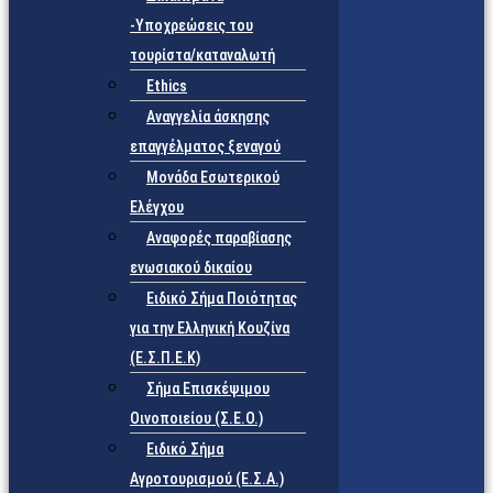
-Υποχρεώσεις του
τουρίστα/καταναλωτή
Ethics
Αναγγελία άσκησης
επαγγέλματος ξεναγού
Μονάδα Εσωτερικού
Ελέγχου
Αναφορές παραβίασης
ενωσιακού δικαίου
Ειδικό Σήμα Ποιότητας
για την Ελληνική Κουζίνα
(Ε.Σ.Π.Ε.Κ)
Σήμα Επισκέψιμου
Οινοποιείου (Σ.Ε.Ο.)
Ειδικό Σήμα
Αγροτουρισμού (Ε.Σ.Α.)