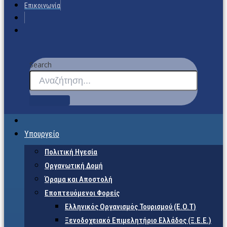
Επικοινωνία
Search
Υπουργείο
Πολιτική Ηγεσία
Οργανωτική Δομή
Όραμα και Αποστολή
Εποπτευόμενοι Φορείς
Eλληνικός Οργανισμός Τουρισμού (Ε.Ο.Τ)
Ξενοδοχειακό Επιμελητήριο Ελλάδος (Ξ.Ε.Ε.)