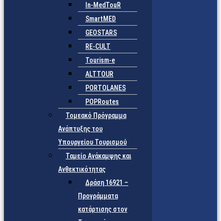
In-MedTouR
SmartMED
GEOSTARS
RE-CULT
Tourism-e
ALTTOUR
PORTOLANES
POPRoutes
Τομεακό Πρόγραμμα
Ανάπτυξης του
Υπουργείου Τουρισμού
Ταμείο Ανάκαμψης και
Ανθεκτικότητας
Δράση 16921 –
Προγράμματα
κατάρτισης στον