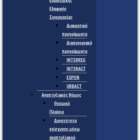
Ευρωπαϊκής
Εδαφικής
Συνεργασίας
Διακρατικά
προγράμματα
Διασυνοριακά
προγράμματα
INTERREG
INTERACT
ESPON
URBACT
Αναπτυξιακός Νόμος
Θεσμικό
Πλαίσιο
Δυνατότητα
ενίσχυσης μέσω
αναπτυξιακού