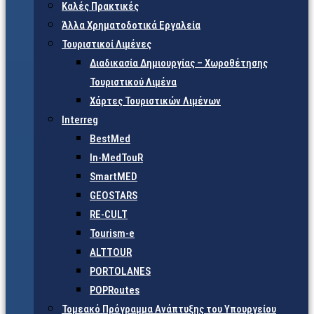
Καλές Πρακτικές
Άλλα Χρηματοδοτικά Εργαλεία
Τουριστικοί Λιμένες
Διαδικασία Δημιουργίας – Χωροθέτησης
Τουριστικού Λιμένα
Χάρτες Τουριστικών Λιμένων
Interreg
BestMed
In-MedTouR
SmartMED
GEOSTARS
RE-CULT
Tourism-e
ALTTOUR
PORTOLANES
POPRoutes
Τομεακό Πρόγραμμα Ανάπτυξης του Υπουργείου