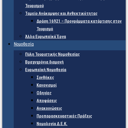
Τουρισμού
Ταμείο Ανάκαμψης και Ανθεκτικότητας
Δράση 16921 – Προγράμματα κατάρτισης στον
Τουρισμό
Άλλα Ευρωπαϊκά Έργα
Νομοθεσία
Πύλη Τουριστικής Νομοθεσίας
Βραχυχρόνια διαμονή
Ευρωπαϊκή Νομοθεσία
Συνθήκες
Κανονισμοί
Οδηγίες
Αποφάσεις
Ανακοινώσεις
Προπαρασκευαστικές Πράξεις
Νομολογία Δ.Ε.Κ.