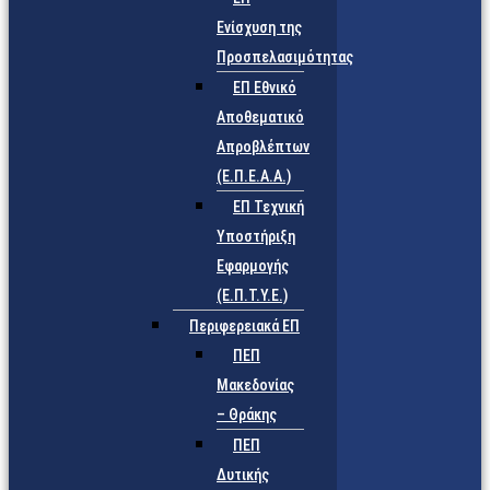
Ενίσχυση της
Προσπελασιμότητας
ΕΠ Εθνικό
Αποθεματικό
Απροβλέπτων
(Ε.Π.Ε.Α.Α.)
ΕΠ Τεχνική
Υποστήριξη
Εφαρμογής
(Ε.Π.Τ.Υ.Ε.)
Περιφερειακά ΕΠ
ΠΕΠ
Μακεδονίας
– Θράκης
ΠΕΠ
Δυτικής