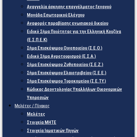
Αναγγελία άσκησης επαγγέλματος ξεναγού
Μονάδα Εσωτερικού Ελέγχου
Αναφορές παραβίασης ενωσιακού δικαίου
Ειδικό Σήμα Ποιότητας για την Ελληνική Κουζίνα
(Ε.Σ.Π.Ε.Κ)
Σήμα Επισκέψιμου Οινοποιείου (Σ.Ε.Ο.)
Ειδικό Σήμα Αγροτουρισμού (Ε.Σ.Α.)
Σήμα Επισκέψιμου Ζυθοποιείου (Σ.Ε.Ζ.)
Σήμα Επισκέψιμου Ελαιοτριβείου (Σ.Ε.Ε.)
Σήμα Επισκέψιμου Τυροκομείου (Σ.Ε.TY.)
Κώδικας Δεοντολογίας Υπαλλήλων Οικονομικών
Υπηρεσιών
Μελέτες / Πίνακες
Μελέτες
Στοιχεία ΜΗΤΕ
Στοιχεία Ιαματικών Πηγών