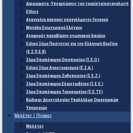
Δικαιώματα -Υποχρεώσεις του τουρίστα/καταναλωτή
Ethics
Αναγγελία άσκησης επαγγέλματος ξεναγού
Μονάδα Εσωτερικού Ελέγχου
Αναφορές παραβίασης ενωσιακού δικαίου
Ειδικό Σήμα Ποιότητας για την Ελληνική Κουζίνα
(Ε.Σ.Π.Ε.Κ)
Σήμα Επισκέψιμου Οινοποιείου (Σ.Ε.Ο.)
Ειδικό Σήμα Αγροτουρισμού (Ε.Σ.Α.)
Σήμα Επισκέψιμου Ζυθοποιείου (Σ.Ε.Ζ.)
Σήμα Επισκέψιμου Ελαιοτριβείου (Σ.Ε.Ε.)
Σήμα Επισκέψιμου Τυροκομείου (Σ.Ε.TY.)
Κώδικας Δεοντολογίας Υπαλλήλων Οικονομικών
Υπηρεσιών
Μελέτες / Πίνακες
Μελέτες