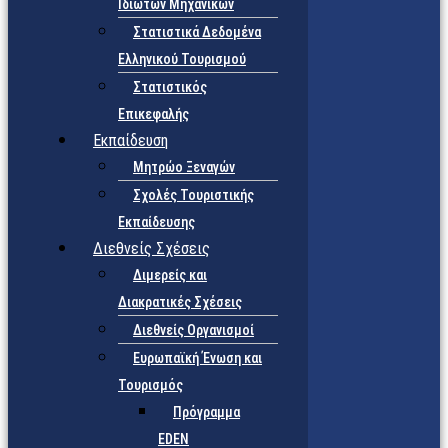
Ιδιωτών Μηχανικών
Στατιστικά Δεδομένα
Ελληνικού Τουρισμού
Στατιστικός
Επικεφαλής
Εκπαίδευση
Μητρώο Ξεναγών
Σχολές Τουριστικής
Εκπαίδευσης
Διεθνείς Σχέσεις
Διμερείς και
Διακρατικές Σχέσεις
Διεθνείς Οργανισμοί
Ευρωπαϊκή Ένωση και
Τουρισμός
Πρόγραμμα
EDEN