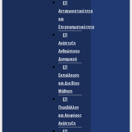
ΕΠ
Ανταγωνιστικότητα
και
Επιχειρηματικότητα
ΕΠ
Ανάπτυξη
Ανθρώπινου
Δυναμικού
ΕΠ
Εκπαίδευση
και Δια Βίου
Μάθηση
ΕΠ
Περιβάλλον
και Αειφόρος
Ανάπτυξη
ΕΠ