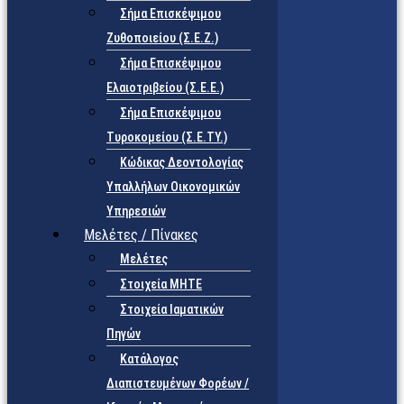
Σήμα Επισκέψιμου
Ζυθοποιείου (Σ.Ε.Ζ.)
Σήμα Επισκέψιμου
Ελαιοτριβείου (Σ.Ε.Ε.)
Σήμα Επισκέψιμου
Τυροκομείου (Σ.Ε.TY.)
Κώδικας Δεοντολογίας
Υπαλλήλων Οικονομικών
Υπηρεσιών
Μελέτες / Πίνακες
Μελέτες
Στοιχεία ΜΗΤΕ
Στοιχεία Ιαματικών
Πηγών
Κατάλογος
Διαπιστευμένων Φορέων /