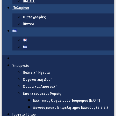
BREXIT
Πολυμέσα
Φωτογραφίες
Βίντεο
Υπουργείο
Πολιτική Ηγεσία
Οργανωτική Δομή
Όραμα και Αποστολή
Εποπτευόμενοι Φορείς
Eλληνικός Οργανισμός Τουρισμού (Ε.Ο.Τ)
Ξενοδοχειακό Επιμελητήριο Ελλάδος (Ξ.Ε.Ε.)
Γραφείο Τύπου