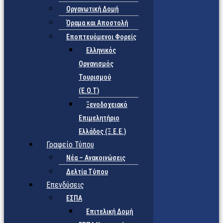
Οργανωτική Δομή
Όραμα και Αποστολή
Εποπτευόμενοι Φορείς
Eλληνικός
Οργανισμός
Τουρισμού
(Ε.Ο.Τ)
Ξενοδοχειακό
Επιμελητήριο
Ελλάδος (Ξ.Ε.Ε.)
Γραφείο Τύπου
Νέα – Ανακοινώσεις
Δελτία Τύπου
Επενδύσεις
ΕΣΠΑ
Επιτελική Δομή