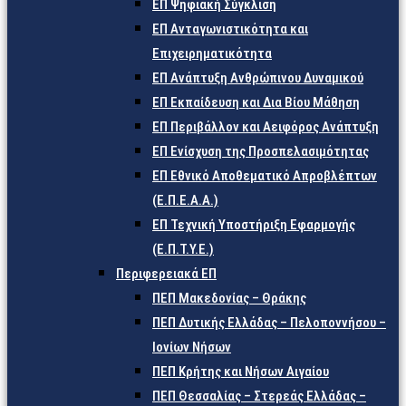
ΕΠ Ψηφιακή Σύγκλιση
ΕΠ Ανταγωνιστικότητα και
Επιχειρηματικότητα
ΕΠ Ανάπτυξη Ανθρώπινου Δυναμικού
ΕΠ Εκπαίδευση και Δια Βίου Μάθηση
ΕΠ Περιβάλλον και Αειφόρος Ανάπτυξη
ΕΠ Ενίσχυση της Προσπελασιμότητας
ΕΠ Εθνικό Αποθεματικό Απροβλέπτων
(Ε.Π.Ε.Α.Α.)
ΕΠ Τεχνική Υποστήριξη Εφαρμογής
(Ε.Π.Τ.Υ.Ε.)
Περιφερειακά ΕΠ
ΠΕΠ Μακεδονίας – Θράκης
ΠΕΠ Δυτικής Ελλάδας – Πελοποννήσου –
Ιονίων Νήσων
ΠΕΠ Κρήτης και Νήσων Αιγαίου
ΠΕΠ Θεσσαλίας – Στερεάς Ελλάδας –