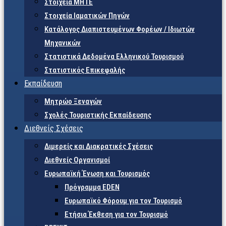
Στοιχεία ΜΗΤΕ
Στοιχεία Ιαματικών Πηγών
Κατάλογος Διαπιστευμένων Φορέων / Ιδιωτών
Μηχανικών
Στατιστικά Δεδομένα Ελληνικού Τουρισμού
Στατιστικός Επικεφαλής
Εκπαίδευση
Μητρώο Ξεναγών
Σχολές Τουριστικής Εκπαίδευσης
Διεθνείς Σχέσεις
Διμερείς και Διακρατικές Σχέσεις
Διεθνείς Οργανισμοί
Ευρωπαϊκή Ένωση και Τουρισμός
Πρόγραμμα EDEN
Ευρωπαϊκό Φόρουμ για τον Τουρισμό
Ετήσια Έκθεση για τον Τουρισμό