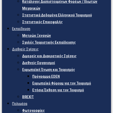
Κατάλογος Διαπιστευμένων Φορέων / Ιδιωτών
Μηχανικών
Στατιστικά Δεδομένα Ελληνικού Τουρισμού
Στατιστικός Επικεφαλής
Εκπαίδευση
Μητρώο Ξεναγών
Σχολές Τουριστικής Εκπαίδευσης
Διεθνείς Σχέσεις
Διμερείς και Διακρατικές Σχέσεις
Διεθνείς Οργανισμοί
Ευρωπαϊκή Ένωση και Τουρισμός
Πρόγραμμα EDEN
Ευρωπαϊκό Φόρουμ για τον Τουρισμό
Ετήσια Έκθεση για τον Τουρισμό
BREXIT
Πολυμέσα
Φωτογραφίες