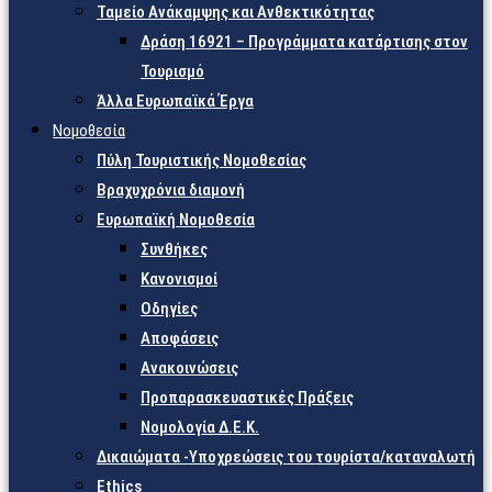
Ταμείο Ανάκαμψης και Ανθεκτικότητας
Δράση 16921 – Προγράμματα κατάρτισης στον
Τουρισμό
Άλλα Ευρωπαϊκά Έργα
Νομοθεσία
Πύλη Τουριστικής Νομοθεσίας
Βραχυχρόνια διαμονή
Ευρωπαϊκή Νομοθεσία
Συνθήκες
Κανονισμοί
Οδηγίες
Αποφάσεις
Ανακοινώσεις
Προπαρασκευαστικές Πράξεις
Νομολογία Δ.Ε.Κ.
Δικαιώματα -Υποχρεώσεις του τουρίστα/καταναλωτή
Ethics