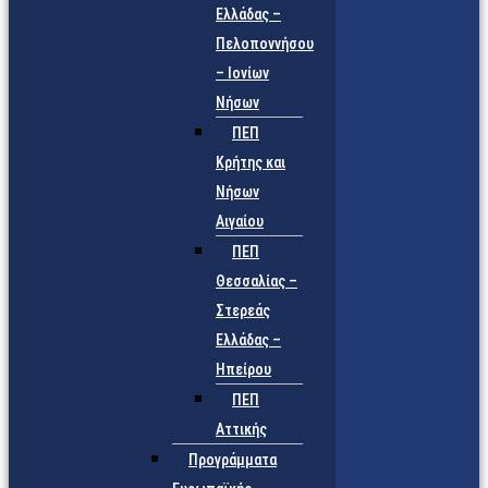
Ελλάδας –
Πελοποννήσου
– Ιονίων
Νήσων
ΠΕΠ
Κρήτης και
Νήσων
Αιγαίου
ΠΕΠ
Θεσσαλίας –
Στερεάς
Ελλάδας –
Ηπείρου
ΠΕΠ
Αττικής
Προγράμματα