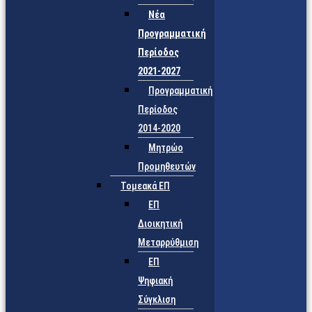
Νέα
Προγραμματική
Περίοδος
2021-2027
Προγραμματική
Περίοδος
2014-2020
Μητρώο
Προμηθευτών
Τομεακά ΕΠ
ΕΠ
Διοικητική
Μεταρρύθμιση
ΕΠ
Ψηφιακή
Σύγκλιση