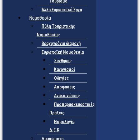
Τουρισμό
Άλλα Ευρωπαϊκά Έργα
Νομοθεσία
Πύλη Τουριστικής
Νομοθεσίας
Βραχυχρόνια διαμονή
Ευρωπαϊκή Νομοθεσία
Συνθήκες
Κανονισμοί
Οδηγίες
Αποφάσεις
Ανακοινώσεις
Προπαρασκευαστικές
Πράξεις
Νομολογία
Δ.Ε.Κ.
Δικαιώματα