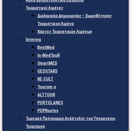
Άλλα Χρηματοδοτικά Εργαλεία
Τουριστικοί Λιμένες
Διαδικασία Δημιουργίας – Χωροθέτησης
Τουριστικού Λιμένα
Χάρτες Τουριστικών Λιμένων
Interreg
BestMed
In-MedTouR
SmartMED
GEOSTARS
RE-CULT
Tourism-e
ALTTOUR
PORTOLANES
POPRoutes
Τομεακό Πρόγραμμα Ανάπτυξης του Υπουργείου
Τουρισμού