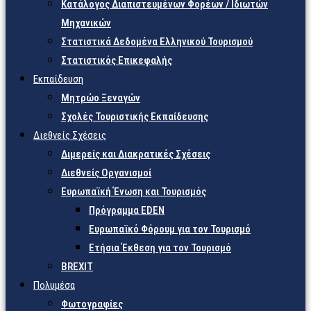
Κατάλογος Διαπιστευμένων Φορέων / Ιδιωτών
Μηχανικών
Στατιστικά Δεδομένα Ελληνικού Τουρισμού
Στατιστικός Επικεφαλής
Εκπαίδευση
Μητρώο Ξεναγών
Σχολές Τουριστικής Εκπαίδευσης
Διεθνείς Σχέσεις
Διμερείς και Διακρατικές Σχέσεις
Διεθνείς Οργανισμοί
Ευρωπαϊκή Ένωση και Τουρισμός
Πρόγραμμα EDEN
Ευρωπαϊκό Φόρουμ για τον Τουρισμό
Ετήσια Έκθεση για τον Τουρισμό
BREXIT
Πολυμέσα
Φωτογραφίες