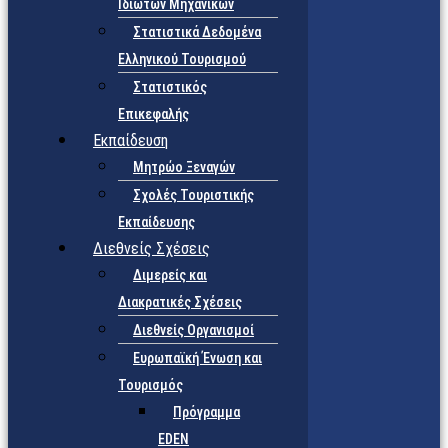
Ιδιωτών Μηχανικών
Στατιστικά Δεδομένα
Ελληνικού Τουρισμού
Στατιστικός
Επικεφαλής
Εκπαίδευση
Μητρώο Ξεναγών
Σχολές Τουριστικής
Εκπαίδευσης
Διεθνείς Σχέσεις
Διμερείς και
Διακρατικές Σχέσεις
Διεθνείς Οργανισμοί
Ευρωπαϊκή Ένωση και
Τουρισμός
Πρόγραμμα
EDEN