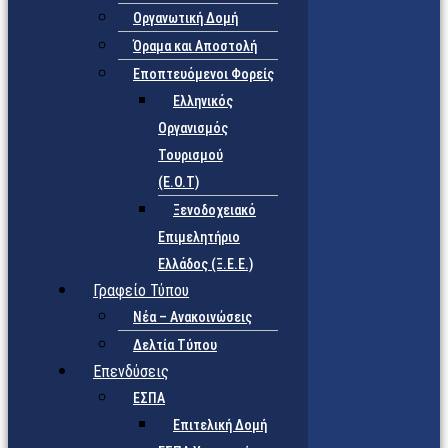
Οργανωτική Δομή
Όραμα και Αποστολή
Εποπτευόμενοι Φορείς
Eλληνικός
Οργανισμός
Τουρισμού
(Ε.Ο.Τ)
Ξενοδοχειακό
Επιμελητήριο
Ελλάδος (Ξ.Ε.Ε.)
Γραφείο Τύπου
Νέα – Ανακοινώσεις
Δελτία Τύπου
Επενδύσεις
ΕΣΠΑ
Επιτελική Δομή