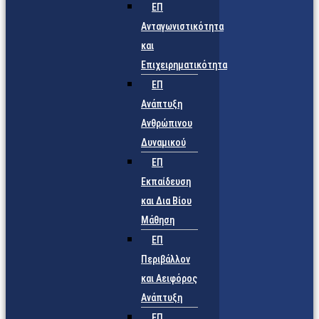
ΕΠ
Ανταγωνιστικότητα
και
Επιχειρηματικότητα
ΕΠ
Ανάπτυξη
Ανθρώπινου
Δυναμικού
ΕΠ
Εκπαίδευση
και Δια Βίου
Μάθηση
ΕΠ
Περιβάλλον
και Αειφόρος
Ανάπτυξη
ΕΠ