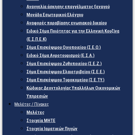
Αναγγελία άσκησης επαγγέλματος ξεναγού
Μονάδα Εσωτερικού Ελέγχου
Αναφορές παραβίασης ενωσιακού δικαίου
Ειδικό Σήμα Ποιότητας για την Ελληνική Κουζίνα
(Ε.Σ.Π.Ε.Κ)
Σήμα Επισκέψιμου Οινοποιείου (Σ.Ε.Ο.)
Ειδικό Σήμα Αγροτουρισμού (Ε.Σ.Α.)
Σήμα Επισκέψιμου Ζυθοποιείου (Σ.Ε.Ζ.)
Σήμα Επισκέψιμου Ελαιοτριβείου (Σ.Ε.Ε.)
Σήμα Επισκέψιμου Τυροκομείου (Σ.Ε.TY.)
Κώδικας Δεοντολογίας Υπαλλήλων Οικονομικών
Υπηρεσιών
Μελέτες / Πίνακες
Μελέτες
Στοιχεία ΜΗΤΕ
Στοιχεία Ιαματικών Πηγών