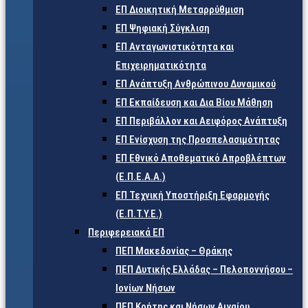
ΕΠ Διοικητική Μεταρρύθμιση
ΕΠ Ψηφιακή Σύγκλιση
ΕΠ Ανταγωνιστικότητα και
Επιχειρηματικότητα
ΕΠ Ανάπτυξη Ανθρώπινου Δυναμικού
ΕΠ Εκπαίδευση και Δια Βίου Μάθηση
ΕΠ Περιβάλλον και Αειφόρος Ανάπτυξη
ΕΠ Ενίσχυση της Προσπελασιμότητας
ΕΠ Εθνικό Αποθεματικό Απροβλέπτων
(Ε.Π.Ε.Α.Α.)
ΕΠ Τεχνική Υποστήριξη Εφαρμογής
(Ε.Π.Τ.Υ.Ε.)
Περιφερειακά ΕΠ
ΠΕΠ Μακεδονίας – Θράκης
ΠΕΠ Δυτικής Ελλάδας – Πελοποννήσου –
Ιονίων Νήσων
ΠΕΠ Κρήτης και Νήσων Αιγαίου