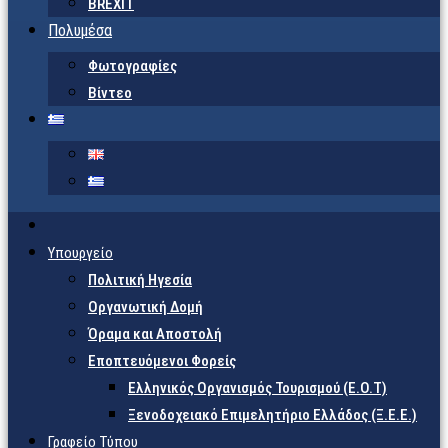
BREXIT
Πολυμέσα
Φωτογραφίες
Βίντεο
Υπουργείο
Πολιτική Ηγεσία
Οργανωτική Δομή
Όραμα και Αποστολή
Εποπτευόμενοι Φορείς
Eλληνικός Οργανισμός Τουρισμού (Ε.Ο.Τ)
Ξενοδοχειακό Επιμελητήριο Ελλάδος (Ξ.Ε.Ε.)
Γραφείο Τύπου