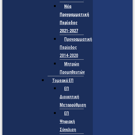
Νέα
Προγραμματική
Περίοδος
2021-2027
Προγραμματική
Περίοδος
2014-2020
Μητρώο
Προμηθευτών
Τομεακά ΕΠ
ΕΠ
Διοικητική
Μεταρρύθμιση
ΕΠ
Ψηφιακή
Σύγκλιση