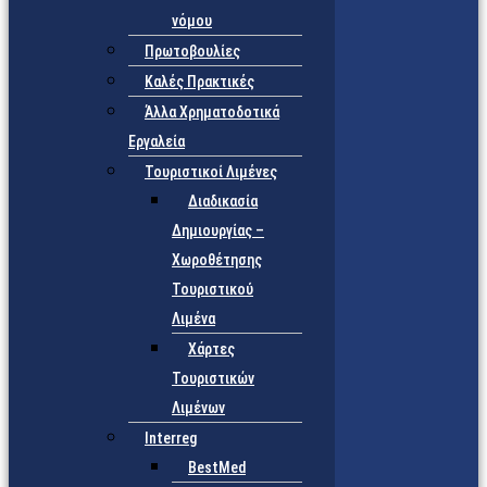
νόμου
Πρωτοβουλίες
Καλές Πρακτικές
Άλλα Χρηματοδοτικά
Εργαλεία
Τουριστικοί Λιμένες
Διαδικασία
Δημιουργίας –
Χωροθέτησης
Τουριστικού
Λιμένα
Χάρτες
Τουριστικών
Λιμένων
Interreg
BestMed