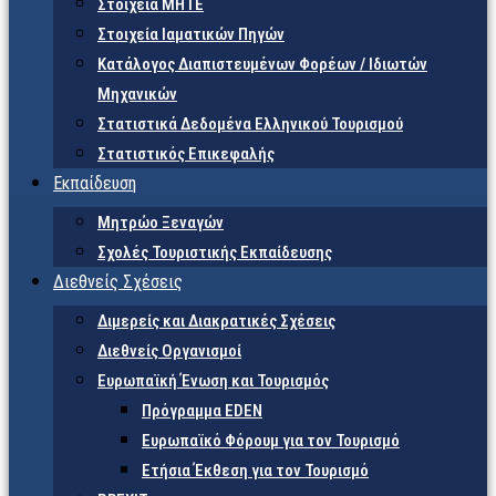
Στοιχεία ΜΗΤΕ
Στοιχεία Ιαματικών Πηγών
Κατάλογος Διαπιστευμένων Φορέων / Ιδιωτών
Μηχανικών
Στατιστικά Δεδομένα Ελληνικού Τουρισμού
Στατιστικός Επικεφαλής
Εκπαίδευση
Μητρώο Ξεναγών
Σχολές Τουριστικής Εκπαίδευσης
Διεθνείς Σχέσεις
Διμερείς και Διακρατικές Σχέσεις
Διεθνείς Οργανισμοί
Ευρωπαϊκή Ένωση και Τουρισμός
Πρόγραμμα EDEN
Ευρωπαϊκό Φόρουμ για τον Τουρισμό
Ετήσια Έκθεση για τον Τουρισμό