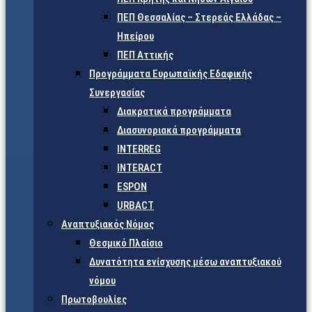
ΠΕΠ Θεσσαλίας – Στερεάς Ελλάδας –
Ηπείρου
ΠΕΠ Αττικής
Προγράμματα Ευρωπαϊκής Εδαφικής
Συνεργασίας
Διακρατικά προγράμματα
Διασυνοριακά προγράμματα
INTERREG
INTERACT
ESPON
URBACT
Αναπτυξιακός Νόμος
Θεσμικό Πλαίσιο
Δυνατότητα ενίσχυσης μέσω αναπτυξιακού
νόμου
Πρωτοβουλίες