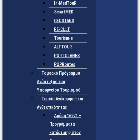
In-MedTouR
SmartMED
GEOSTARS
RE-CULT
Tourism-e
ALTTOUR
PORTOLANES
POPRoutes
Τομεακό Πρόγραμμα
Ανάπτυξης του
Υπουργείου Τουρισμού
Ταμείο Ανάκαμψης και
Ανθεκτικότητας
Δράση 16921 –
Προγράμματα
κατάρτισης στον