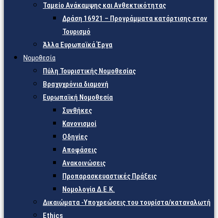
Ταμείο Ανάκαμψης και Ανθεκτικότητας
Δράση 16921 – Προγράμματα κατάρτισης στον
Τουρισμό
Άλλα Ευρωπαϊκά Έργα
Νομοθεσία
Πύλη Τουριστικής Νομοθεσίας
Βραχυχρόνια διαμονή
Ευρωπαϊκή Νομοθεσία
Συνθήκες
Κανονισμοί
Οδηγίες
Αποφάσεις
Ανακοινώσεις
Προπαρασκευαστικές Πράξεις
Νομολογία Δ.Ε.Κ.
Δικαιώματα -Υποχρεώσεις του τουρίστα/καταναλωτή
Ethics