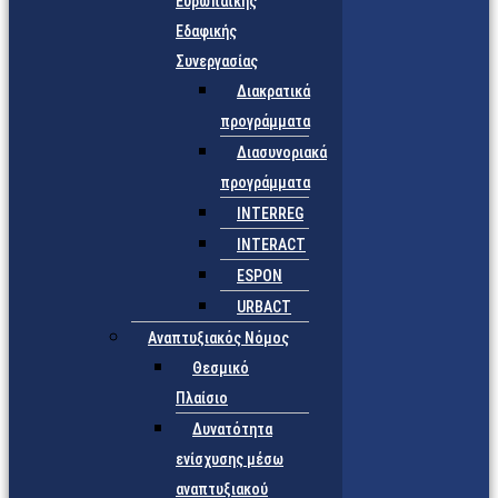
Ευρωπαϊκής
Εδαφικής
Συνεργασίας
Διακρατικά
προγράμματα
Διασυνοριακά
προγράμματα
INTERREG
INTERACT
ESPON
URBACT
Αναπτυξιακός Νόμος
Θεσμικό
Πλαίσιο
Δυνατότητα
ενίσχυσης μέσω
αναπτυξιακού