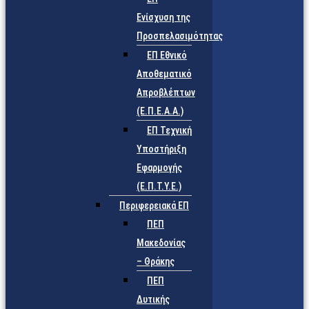
Ενίσχυση της
Προσπελασιμότητας
ΕΠ Εθνικό
Αποθεματικό
Απροβλέπτων
(Ε.Π.Ε.Α.Α.)
ΕΠ Τεχνική
Υποστήριξη
Εφαρμογής
(Ε.Π.Τ.Υ.Ε.)
Περιφερειακά ΕΠ
ΠΕΠ
Μακεδονίας
– Θράκης
ΠΕΠ
Δυτικής