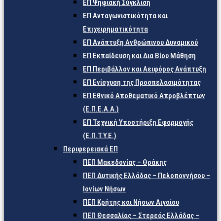
ΕΠ Ψηφιακή Σύγκλιση
ΕΠ Ανταγωνιστικότητα και
Επιχειρηματικότητα
ΕΠ Ανάπτυξη Ανθρώπινου Δυναμικού
ΕΠ Εκπαίδευση και Δια Βίου Μάθηση
ΕΠ Περιβάλλον και Αειφόρος Ανάπτυξη
ΕΠ Ενίσχυση της Προσπελασιμότητας
ΕΠ Εθνικό Αποθεματικό Απροβλέπτων
(Ε.Π.Ε.Α.Α.)
ΕΠ Τεχνική Υποστήριξη Εφαρμογής
(Ε.Π.Τ.Υ.Ε.)
Περιφερειακά ΕΠ
ΠΕΠ Μακεδονίας – Θράκης
ΠΕΠ Δυτικής Ελλάδας – Πελοποννήσου –
Ιονίων Νήσων
ΠΕΠ Κρήτης και Νήσων Αιγαίου
ΠΕΠ Θεσσαλίας – Στερεάς Ελλάδας –