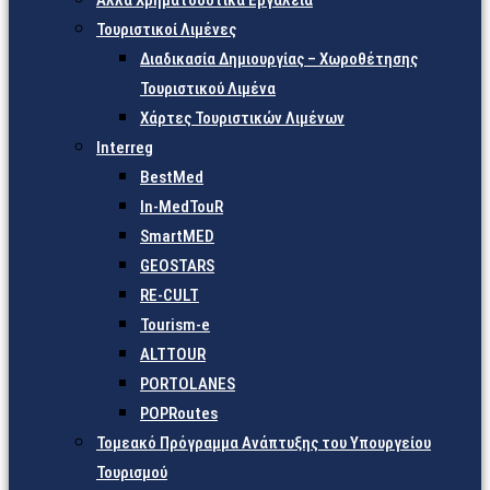
Άλλα Χρηματοδοτικά Εργαλεία
Τουριστικοί Λιμένες
Διαδικασία Δημιουργίας – Χωροθέτησης
Τουριστικού Λιμένα
Χάρτες Τουριστικών Λιμένων
Interreg
BestMed
In-MedTouR
SmartMED
GEOSTARS
RE-CULT
Tourism-e
ALTTOUR
PORTOLANES
POPRoutes
Τομεακό Πρόγραμμα Ανάπτυξης του Υπουργείου
Τουρισμού