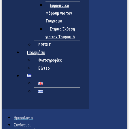
Ευρωπαϊκό
Φόρουμ για τον
Τουρισμό
Ετήσια Έκθεση
για τον Τουρισμό
BREXIT
Πολυμέσα
Φωτογραφίες
Βίντεο
Ημερολόγιο
Σύνδεσμοι