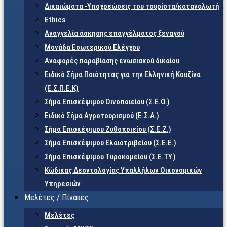
Δικαιώματα -Υποχρεώσεις του τουρίστα/καταναλωτή
Ethics
Αναγγελία άσκησης επαγγέλματος ξεναγού
Μονάδα Εσωτερικού Ελέγχου
Αναφορές παραβίασης ενωσιακού δικαίου
Ειδικό Σήμα Ποιότητας για την Ελληνική Κουζίνα
(Ε.Σ.Π.Ε.Κ)
Σήμα Επισκέψιμου Οινοποιείου (Σ.Ε.Ο.)
Ειδικό Σήμα Αγροτουρισμού (Ε.Σ.Α.)
Σήμα Επισκέψιμου Ζυθοποιείου (Σ.Ε.Ζ.)
Σήμα Επισκέψιμου Ελαιοτριβείου (Σ.Ε.Ε.)
Σήμα Επισκέψιμου Τυροκομείου (Σ.Ε.TY.)
Κώδικας Δεοντολογίας Υπαλλήλων Οικονομικών
Υπηρεσιών
Μελέτες / Πίνακες
Μελέτες