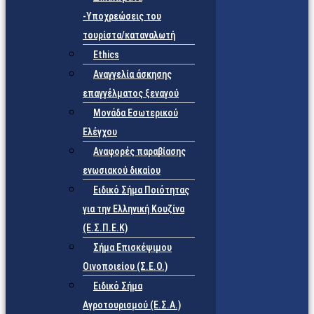
-Υποχρεώσεις του
τουρίστα/καταναλωτή
Ethics
Αναγγελία άσκησης
επαγγέλματος ξεναγού
Μονάδα Εσωτερικού
Ελέγχου
Αναφορές παραβίασης
ενωσιακού δικαίου
Ειδικό Σήμα Ποιότητας
για την Ελληνική Κουζίνα
(Ε.Σ.Π.Ε.Κ)
Σήμα Επισκέψιμου
Οινοποιείου (Σ.Ε.Ο.)
Ειδικό Σήμα
Αγροτουρισμού (Ε.Σ.Α.)