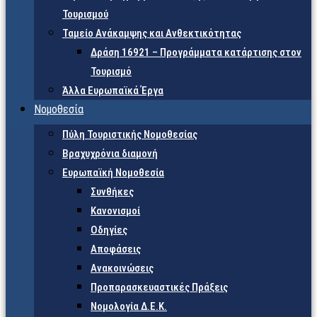
Τουρισμού
Ταμείο Ανάκαμψης και Ανθεκτικότητας
Δράση 16921 – Προγράμματα κατάρτισης στον
Τουρισμό
Άλλα Ευρωπαϊκά Έργα
Νομοθεσία
Πύλη Τουριστικής Νομοθεσίας
Βραχυχρόνια διαμονή
Ευρωπαϊκή Νομοθεσία
Συνθήκες
Κανονισμοί
Οδηγίες
Αποφάσεις
Ανακοινώσεις
Προπαρασκευαστικές Πράξεις
Νομολογία Δ.Ε.Κ.