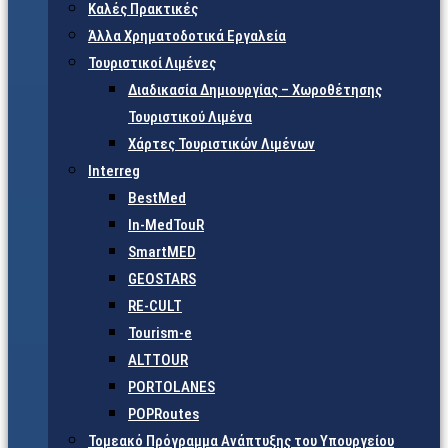
Καλές Πρακτικές
Άλλα Χρηματοδοτικά Εργαλεία
Τουριστικοί Λιμένες
Διαδικασία Δημιουργίας – Χωροθέτησης
Τουριστικού Λιμένα
Χάρτες Τουριστικών Λιμένων
Interreg
BestMed
In-MedTouR
SmartMED
GEOSTARS
RE-CULT
Tourism-e
ALTTOUR
PORTOLANES
POPRoutes
Τομεακό Πρόγραμμα Ανάπτυξης του Υπουργείου