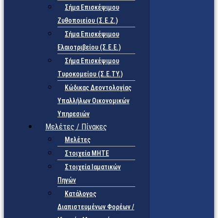
Σήμα Επισκέψιμου
Ζυθοποιείου (Σ.Ε.Ζ.)
Σήμα Επισκέψιμου
Ελαιοτριβείου (Σ.Ε.Ε.)
Σήμα Επισκέψιμου
Τυροκομείου (Σ.Ε.TY.)
Κώδικας Δεοντολογίας
Υπαλλήλων Οικονομικών
Υπηρεσιών
Μελέτες / Πίνακες
Μελέτες
Στοιχεία ΜΗΤΕ
Στοιχεία Ιαματικών
Πηγών
Κατάλογος
Διαπιστευμένων Φορέων /