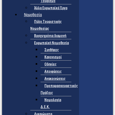
Τουρισμό
Άλλα Ευρωπαϊκά Έργα
Νομοθεσία
Πύλη Τουριστικής
Νομοθεσίας
Βραχυχρόνια διαμονή
Ευρωπαϊκή Νομοθεσία
Συνθήκες
Κανονισμοί
Οδηγίες
Αποφάσεις
Ανακοινώσεις
Προπαρασκευαστικές
Πράξεις
Νομολογία
Δ.Ε.Κ.
Δικαιώματα