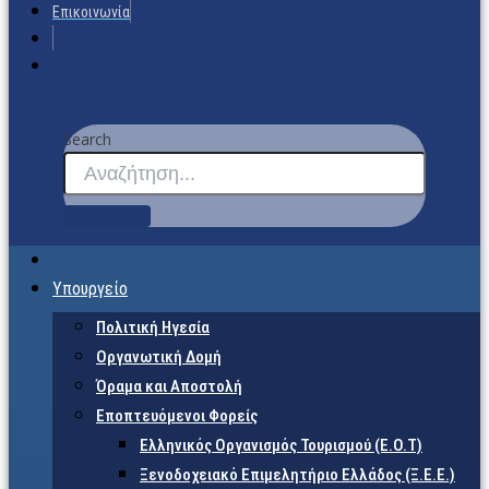
Επικοινωνία
Search
Υπουργείο
Πολιτική Ηγεσία
Οργανωτική Δομή
Όραμα και Αποστολή
Εποπτευόμενοι Φορείς
Eλληνικός Οργανισμός Τουρισμού (Ε.Ο.Τ)
Ξενοδοχειακό Επιμελητήριο Ελλάδος (Ξ.Ε.Ε.)