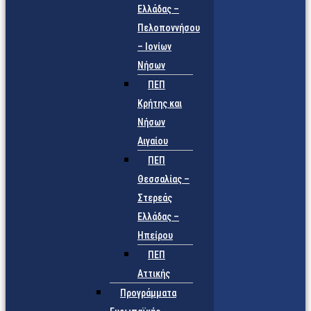
Ελλάδας –
Πελοποννήσου
– Ιονίων
Νήσων
ΠΕΠ
Κρήτης και
Νήσων
Αιγαίου
ΠΕΠ
Θεσσαλίας –
Στερεάς
Ελλάδας –
Ηπείρου
ΠΕΠ
Αττικής
Προγράμματα