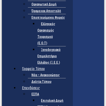
Οργανωτική Δομή
Όραμα και Αποστολή
Εποπτευόμενοι Φορείς
Eλληνικός
Οργανισμός
Τουρισμού
(Ε.Ο.Τ)
Ξενοδοχειακό
Επιμελητήριο
Ελλάδος (Ξ.Ε.Ε.)
Γραφείο Τύπου
Νέα – Ανακοινώσεις
Δελτία Τύπου
Επενδύσεις
ΕΣΠΑ
Επιτελική Δομή