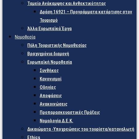
Ταμείο Ανάκαμψης και Ανθεκτικότητας
Δράση 16921 – Προγράμματα κατάρτισης στον
Τουρισμό
Άλλα Ευρωπαϊκά Έργα
Νομοθεσία
Πύλη Τουριστικής Νομοθεσίας
Βραχυχρόνια διαμονή
Ευρωπαϊκή Νομοθεσία
Συνθήκες
Κανονισμοί
Οδηγίες
Αποφάσεις
Ανακοινώσεις
Προπαρασκευαστικές Πράξεις
Νομολογία Δ.Ε.Κ.
Δικαιώματα -Υποχρεώσεις του τουρίστα/καταναλωτή
Ethics