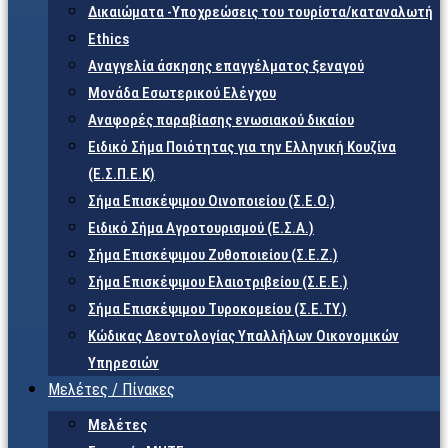
Δικαιώματα -Υποχρεώσεις του τουρίστα/καταναλωτή
Ethics
Αναγγελία άσκησης επαγγέλματος ξεναγού
Μονάδα Εσωτερικού Ελέγχου
Αναφορές παραβίασης ενωσιακού δικαίου
Ειδικό Σήμα Ποιότητας για την Ελληνική Κουζίνα
(Ε.Σ.Π.Ε.Κ)
Σήμα Επισκέψιμου Οινοποιείου (Σ.Ε.Ο.)
Ειδικό Σήμα Αγροτουρισμού (Ε.Σ.Α.)
Σήμα Επισκέψιμου Ζυθοποιείου (Σ.Ε.Ζ.)
Σήμα Επισκέψιμου Ελαιοτριβείου (Σ.Ε.Ε.)
Σήμα Επισκέψιμου Τυροκομείου (Σ.Ε.TY.)
Κώδικας Δεοντολογίας Υπαλλήλων Οικονομικών
Υπηρεσιών
Μελέτες / Πίνακες
Μελέτες