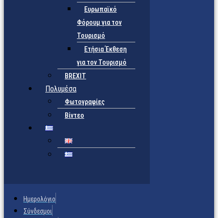
Ευρωπαϊκό
Φόρουμ για τον
Τουρισμό
Ετήσια Έκθεση
για τον Τουρισμό
BREXIT
Πολυμέσα
Φωτογραφίες
Βίντεο
Ημερολόγιο
Σύνδεσμοι