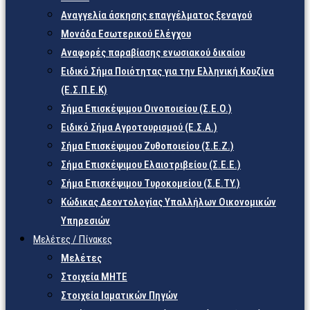
Αναγγελία άσκησης επαγγέλματος ξεναγού
Μονάδα Εσωτερικού Ελέγχου
Αναφορές παραβίασης ενωσιακού δικαίου
Ειδικό Σήμα Ποιότητας για την Ελληνική Κουζίνα
(Ε.Σ.Π.Ε.Κ)
Σήμα Επισκέψιμου Οινοποιείου (Σ.Ε.Ο.)
Ειδικό Σήμα Αγροτουρισμού (Ε.Σ.Α.)
Σήμα Επισκέψιμου Ζυθοποιείου (Σ.Ε.Ζ.)
Σήμα Επισκέψιμου Ελαιοτριβείου (Σ.Ε.Ε.)
Σήμα Επισκέψιμου Τυροκομείου (Σ.Ε.TY.)
Κώδικας Δεοντολογίας Υπαλλήλων Οικονομικών
Υπηρεσιών
Μελέτες / Πίνακες
Μελέτες
Στοιχεία ΜΗΤΕ
Στοιχεία Ιαματικών Πηγών