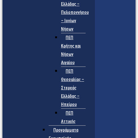
Ελλάδας –
Πελοποννήσου
– Ιονίων
Νήσων
ΠΕΠ
Κρήτης και
Νήσων
Αιγαίου
ΠΕΠ
Θεσσαλίας –
Στερεάς
Ελλάδας –
Ηπείρου
ΠΕΠ
Αττικής
Προγράμματα