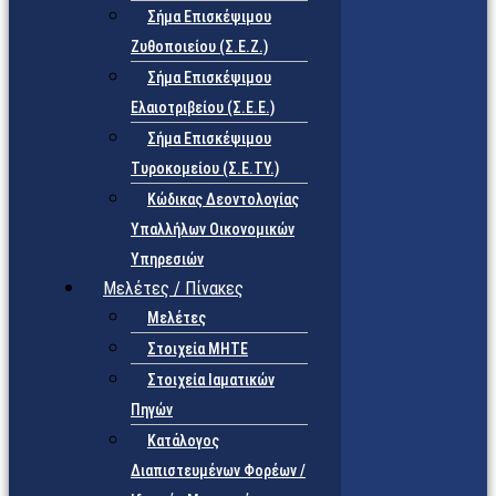
Σήμα Επισκέψιμου
Ζυθοποιείου (Σ.Ε.Ζ.)
Σήμα Επισκέψιμου
Ελαιοτριβείου (Σ.Ε.Ε.)
Σήμα Επισκέψιμου
Τυροκομείου (Σ.Ε.TY.)
Κώδικας Δεοντολογίας
Υπαλλήλων Οικονομικών
Υπηρεσιών
Μελέτες / Πίνακες
Μελέτες
Στοιχεία ΜΗΤΕ
Στοιχεία Ιαματικών
Πηγών
Κατάλογος
Διαπιστευμένων Φορέων /