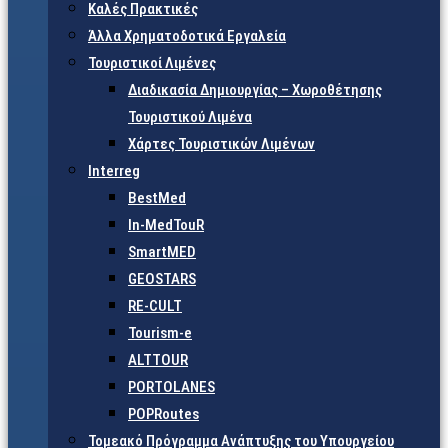
Καλές Πρακτικές
Άλλα Χρηματοδοτικά Εργαλεία
Τουριστικοί Λιμένες
Διαδικασία Δημιουργίας – Χωροθέτησης
Τουριστικού Λιμένα
Χάρτες Τουριστικών Λιμένων
Interreg
BestMed
In-MedTouR
SmartMED
GEOSTARS
RE-CULT
Tourism-e
ALTTOUR
PORTOLANES
POPRoutes
Τομεακό Πρόγραμμα Ανάπτυξης του Υπουργείου