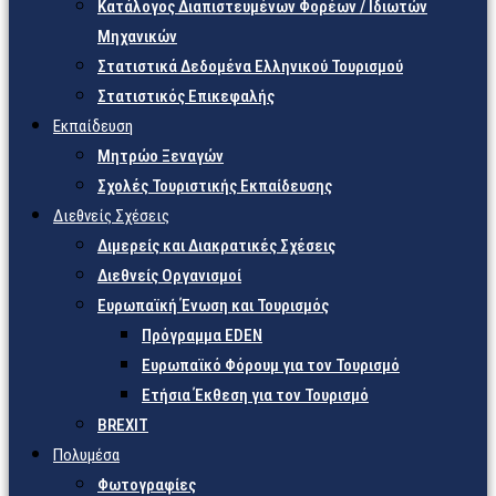
Κατάλογος Διαπιστευμένων Φορέων / Ιδιωτών
Μηχανικών
Στατιστικά Δεδομένα Ελληνικού Τουρισμού
Στατιστικός Επικεφαλής
Εκπαίδευση
Μητρώο Ξεναγών
Σχολές Τουριστικής Εκπαίδευσης
Διεθνείς Σχέσεις
Διμερείς και Διακρατικές Σχέσεις
Διεθνείς Οργανισμοί
Ευρωπαϊκή Ένωση και Τουρισμός
Πρόγραμμα EDEN
Ευρωπαϊκό Φόρουμ για τον Τουρισμό
Ετήσια Έκθεση για τον Τουρισμό
BREXIT
Πολυμέσα
Φωτογραφίες