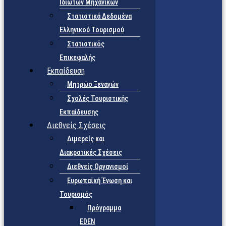
Ιδιωτών Μηχανικών
Στατιστικά Δεδομένα
Ελληνικού Τουρισμού
Στατιστικός
Επικεφαλής
Εκπαίδευση
Μητρώο Ξεναγών
Σχολές Τουριστικής
Εκπαίδευσης
Διεθνείς Σχέσεις
Διμερείς και
Διακρατικές Σχέσεις
Διεθνείς Οργανισμοί
Ευρωπαϊκή Ένωση και
Τουρισμός
Πρόγραμμα
EDEN