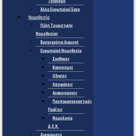
Τουρισμό
Άλλα Ευρωπαϊκά Έργα
Νομοθεσία
Πύλη Τουριστικής
Νομοθεσίας
Βραχυχρόνια διαμονή
Ευρωπαϊκή Νομοθεσία
Συνθήκες
Κανονισμοί
Οδηγίες
Αποφάσεις
Ανακοινώσεις
Προπαρασκευαστικές
Πράξεις
Νομολογία
Δ.Ε.Κ.
Δικαιώματα