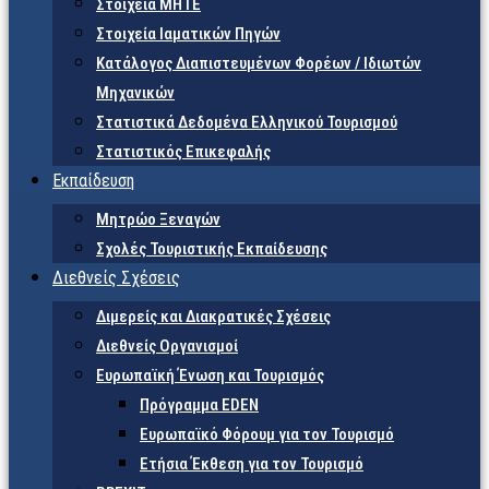
Στοιχεία ΜΗΤΕ
Στοιχεία Ιαματικών Πηγών
Κατάλογος Διαπιστευμένων Φορέων / Ιδιωτών
Μηχανικών
Στατιστικά Δεδομένα Ελληνικού Τουρισμού
Στατιστικός Επικεφαλής
Εκπαίδευση
Μητρώο Ξεναγών
Σχολές Τουριστικής Εκπαίδευσης
Διεθνείς Σχέσεις
Διμερείς και Διακρατικές Σχέσεις
Διεθνείς Οργανισμοί
Ευρωπαϊκή Ένωση και Τουρισμός
Πρόγραμμα EDEN
Ευρωπαϊκό Φόρουμ για τον Τουρισμό
Ετήσια Έκθεση για τον Τουρισμό