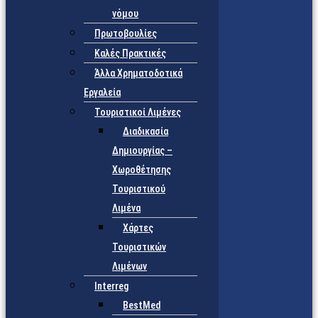
νόμου
Πρωτοβουλίες
Καλές Πρακτικές
Άλλα Χρηματοδοτικά
Εργαλεία
Τουριστικοί Λιμένες
Διαδικασία
Δημιουργίας –
Χωροθέτησης
Τουριστικού
Λιμένα
Χάρτες
Τουριστικών
Λιμένων
Interreg
BestMed