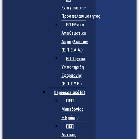
Ενίσχυση της
Προσπελασιμότητας
ΕΠ Εθνικό
Αποθεματικό
Απροβλέπτων
(Ε.Π.Ε.Α.Α.)
ΕΠ Τεχνική
Υποστήριξη
Εφαρμογής
(Ε.Π.Τ.Υ.Ε.)
Περιφερειακά ΕΠ
ΠΕΠ
Μακεδονίας
– Θράκης
ΠΕΠ
Δυτικής