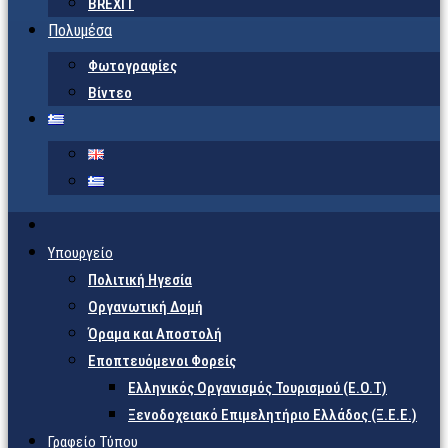
BREXIT
Πολυμέσα
Φωτογραφίες
Βίντεο
Υπουργείο
Πολιτική Ηγεσία
Οργανωτική Δομή
Όραμα και Αποστολή
Εποπτευόμενοι Φορείς
Eλληνικός Οργανισμός Τουρισμού (Ε.Ο.Τ)
Ξενοδοχειακό Επιμελητήριο Ελλάδος (Ξ.Ε.Ε.)
Γραφείο Τύπου