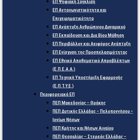
ΕΠ Ψηφιακή Σύγκλιση
ΕΠ Ανταγωνιστικότητα και
Επιχειρηματικότητα
ΕΠ Ανάπτυξη Ανθρώπινου Δυναμικού
ΕΠ Εκπαίδευση και Δια Βίου Μάθηση
ΕΠ Περιβάλλον και Αειφόρος Ανάπτυξη
ΕΠ Ενίσχυση της Προσπελασιμότητας
ΕΠ Εθνικό Αποθεματικό Απροβλέπτων
(Ε.Π.Ε.Α.Α.)
ΕΠ Τεχνική Υποστήριξη Εφαρμογής
(Ε.Π.Τ.Υ.Ε.)
Περιφερειακά ΕΠ
ΠΕΠ Μακεδονίας – Θράκης
ΠΕΠ Δυτικής Ελλάδας – Πελοποννήσου –
Ιονίων Νήσων
ΠΕΠ Κρήτης και Νήσων Αιγαίου
ΠΕΠ Θεσσαλίας – Στερεάς Ελλάδας –