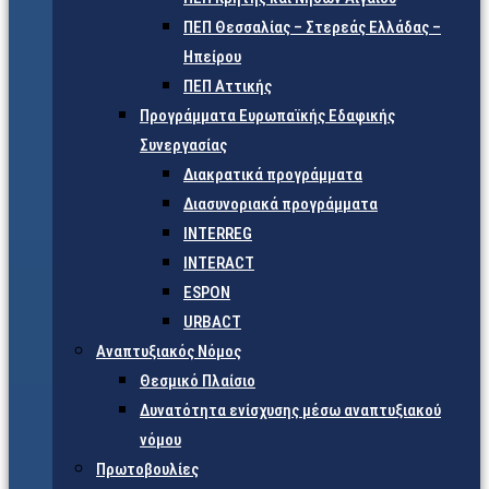
ΠΕΠ Θεσσαλίας – Στερεάς Ελλάδας –
Ηπείρου
ΠΕΠ Αττικής
Προγράμματα Ευρωπαϊκής Εδαφικής
Συνεργασίας
Διακρατικά προγράμματα
Διασυνοριακά προγράμματα
INTERREG
INTERACT
ESPON
URBACT
Αναπτυξιακός Νόμος
Θεσμικό Πλαίσιο
Δυνατότητα ενίσχυσης μέσω αναπτυξιακού
νόμου
Πρωτοβουλίες