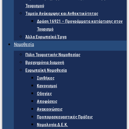
Τουρισμού
Ταμείο Ανάκαμψης και Ανθεκτικότητας
Δράση 16921 – Προγράμματα κατάρτισης στον
Τουρισμό
Άλλα Ευρωπαϊκά Έργα
Νομοθεσία
Πύλη Τουριστικής Νομοθεσίας
Βραχυχρόνια διαμονή
Ευρωπαϊκή Νομοθεσία
Συνθήκες
Κανονισμοί
Οδηγίες
Αποφάσεις
Ανακοινώσεις
Προπαρασκευαστικές Πράξεις
Νομολογία Δ.Ε.Κ.