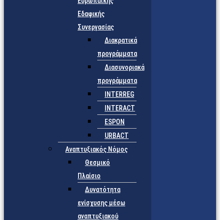
Ευρωπαϊκής
Εδαφικής
Συνεργασίας
Διακρατικά
προγράμματα
Διασυνοριακά
προγράμματα
INTERREG
INTERACT
ESPON
URBACT
Αναπτυξιακός Νόμος
Θεσμικό
Πλαίσιο
Δυνατότητα
ενίσχυσης μέσω
αναπτυξιακού