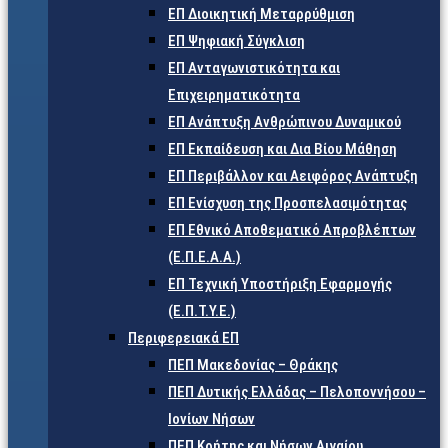
ΕΠ Διοικητική Μεταρρύθμιση
ΕΠ Ψηφιακή Σύγκλιση
ΕΠ Ανταγωνιστικότητα και
Επιχειρηματικότητα
ΕΠ Ανάπτυξη Ανθρώπινου Δυναμικού
ΕΠ Εκπαίδευση και Δια Βίου Μάθηση
ΕΠ Περιβάλλον και Αειφόρος Ανάπτυξη
ΕΠ Ενίσχυση της Προσπελασιμότητας
ΕΠ Εθνικό Αποθεματικό Απροβλέπτων
(Ε.Π.Ε.Α.Α.)
ΕΠ Τεχνική Υποστήριξη Εφαρμογής
(Ε.Π.Τ.Υ.Ε.)
Περιφερειακά ΕΠ
ΠΕΠ Μακεδονίας – Θράκης
ΠΕΠ Δυτικής Ελλάδας – Πελοποννήσου –
Ιονίων Νήσων
ΠΕΠ Κρήτης και Νήσων Αιγαίου