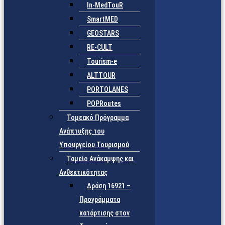
In-MedTouR
SmartMED
GEOSTARS
RE-CULT
Tourism-e
ALTTOUR
PORTOLANES
POPRoutes
Τομεακό Πρόγραμμα
Ανάπτυξης του
Υπουργείου Τουρισμού
Ταμείο Ανάκαμψης και
Ανθεκτικότητας
Δράση 16921 –
Προγράμματα
κατάρτισης στον