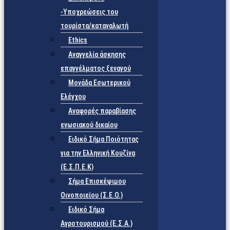
-Υποχρεώσεις του
τουρίστα/καταναλωτή
Ethics
Αναγγελία άσκησης
επαγγέλματος ξεναγού
Μονάδα Εσωτερικού
Ελέγχου
Αναφορές παραβίασης
ενωσιακού δικαίου
Ειδικό Σήμα Ποιότητας
για την Ελληνική Κουζίνα
(Ε.Σ.Π.Ε.Κ)
Σήμα Επισκέψιμου
Οινοποιείου (Σ.Ε.Ο.)
Ειδικό Σήμα
Αγροτουρισμού (Ε.Σ.Α.)