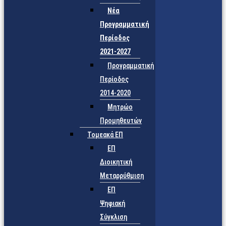
Νέα
Προγραμματική
Περίοδος
2021-2027
Προγραμματική
Περίοδος
2014-2020
Μητρώο
Προμηθευτών
Τομεακά ΕΠ
ΕΠ
Διοικητική
Μεταρρύθμιση
ΕΠ
Ψηφιακή
Σύγκλιση