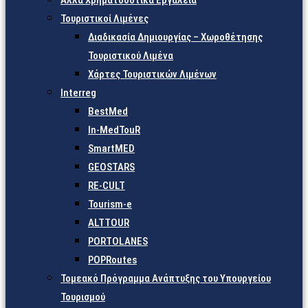
Άλλα Χρηματοδοτικά Εργαλεία
Τουριστικοί Λιμένες
Διαδικασία Δημιουργίας – Χωροθέτησης
Τουριστικού Λιμένα
Χάρτες Τουριστικών Λιμένων
Interreg
BestMed
In-MedTouR
SmartMED
GEOSTARS
RE-CULT
Tourism-e
ALTTOUR
PORTOLANES
POPRoutes
Τομεακό Πρόγραμμα Ανάπτυξης του Υπουργείου
Τουρισμού