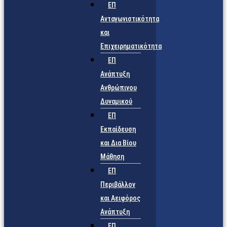
ΕΠ
Ανταγωνιστικότητα
και
Επιχειρηματικότητα
ΕΠ
Ανάπτυξη
Ανθρώπινου
Δυναμικού
ΕΠ
Εκπαίδευση
και Δια Βίου
Μάθηση
ΕΠ
Περιβάλλον
και Αειφόρος
Ανάπτυξη
ΕΠ