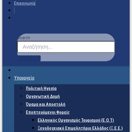
Επικοινωνία
Search
Υπουργείο
Πολιτική Ηγεσία
Οργανωτική Δομή
Όραμα και Αποστολή
Εποπτευόμενοι Φορείς
Eλληνικός Οργανισμός Τουρισμού (Ε.Ο.Τ)
Ξενοδοχειακό Επιμελητήριο Ελλάδος (Ξ.Ε.Ε.)