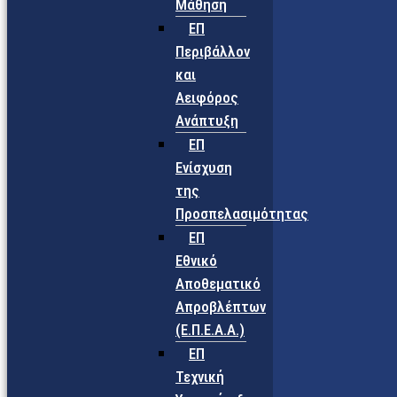
Μάθηση
ΕΠ
Περιβάλλον
και
Αειφόρος
Ανάπτυξη
ΕΠ
Ενίσχυση
της
Προσπελασιμότητας
ΕΠ
Εθνικό
Αποθεματικό
Απροβλέπτων
(Ε.Π.Ε.Α.Α.)
ΕΠ
Τεχνική