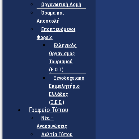
Οργανωτική Δομή
Όραμα και
Αποστολή
Εποπτευόμενοι
Φορείς
Eλληνικός
Οργανισμός
Τουρισμού
(Ε.Ο.Τ)
Ξενοδοχειακό
Επιμελητήριο
Ελλάδος
(Ξ.Ε.Ε.)
Γραφείο Τύπου
Νέα –
Ανακοινώσεις
Δελτία Τύπου