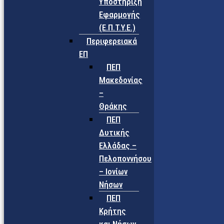
Υποστήριξη
Εφαρμογής
(Ε.Π.Τ.Υ.Ε.)
Περιφερειακά
ΕΠ
ΠΕΠ
Μακεδονίας
–
Θράκης
ΠΕΠ
Δυτικής
Ελλάδας –
Πελοποννήσου
– Ιονίων
Νήσων
ΠΕΠ
Κρήτης