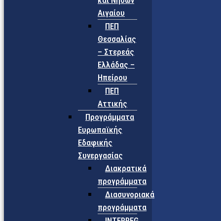
και Νήσων
Αιγαίου
ΠΕΠ
Θεσσαλίας
– Στερεάς
Ελλάδας –
Ηπείρου
ΠΕΠ
Αττικής
Προγράμματα
Ευρωπαϊκής
Εδαφικής
Συνεργασίας
Διακρατικά
προγράμματα
Διασυνοριακά
προγράμματα
INTERREG