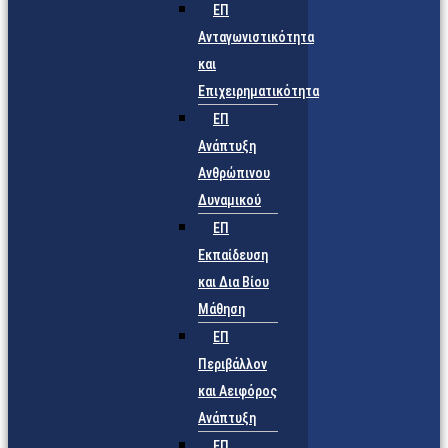
ΕΠ
Ανταγωνιστικότητα
και
Επιχειρηματικότητα
ΕΠ
Ανάπτυξη
Ανθρώπινου
Δυναμικού
ΕΠ
Εκπαίδευση
και Δια Βίου
Μάθηση
ΕΠ
Περιβάλλον
και Αειφόρος
Ανάπτυξη
ΕΠ