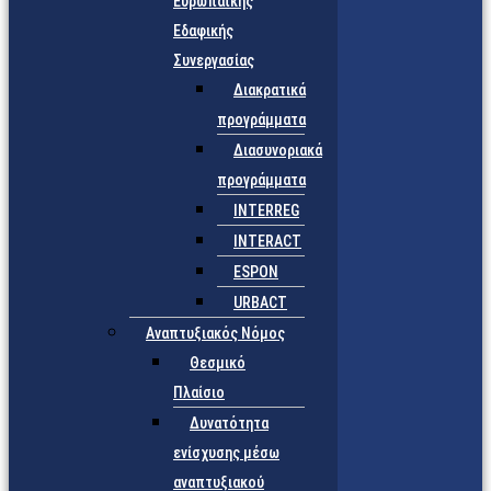
Ευρωπαϊκής
Εδαφικής
Συνεργασίας
Διακρατικά
προγράμματα
Διασυνοριακά
προγράμματα
INTERREG
INTERACT
ESPON
URBACT
Αναπτυξιακός Νόμος
Θεσμικό
Πλαίσιο
Δυνατότητα
ενίσχυσης μέσω
αναπτυξιακού