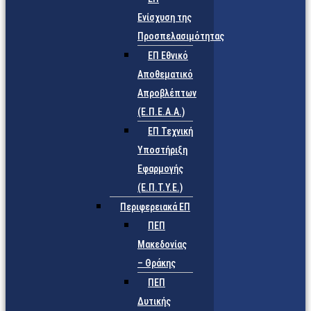
Ενίσχυση της
Προσπελασιμότητας
ΕΠ Εθνικό
Αποθεματικό
Απροβλέπτων
(Ε.Π.Ε.Α.Α.)
ΕΠ Τεχνική
Υποστήριξη
Εφαρμογής
(Ε.Π.Τ.Υ.Ε.)
Περιφερειακά ΕΠ
ΠΕΠ
Μακεδονίας
– Θράκης
ΠΕΠ
Δυτικής