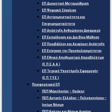
ΕΠ Διοικητική Μεταρρύθμιση
ΕΠ Ψηφιακή Σύγκλιση
ΕΠ Ανταγωνιστικότητα και
Επιχειρηματικότητα
ΕΠ Ανάπτυξη Ανθρώπινου Δυναμικού
ΕΠ Εκπαίδευση και Δια Βίου Μάθηση
ΕΠ Περιβάλλον και Αειφόρος Ανάπτυξη
ΕΠ Ενίσχυση της Προσπελασιμότητας
ΕΠ Εθνικό Αποθεματικό Απροβλέπτων
(Ε.Π.Ε.Α.Α.)
ΕΠ Τεχνική Υποστήριξη Εφαρμογής
(Ε.Π.Τ.Υ.Ε.)
Περιφερειακά ΕΠ
ΠΕΠ Μακεδονίας – Θράκης
ΠΕΠ Δυτικής Ελλάδας – Πελοποννήσου –
Ιονίων Νήσων
ΠΕΠ Κρήτης και Νήσων Αιγαίου