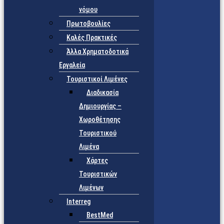
νόμου
Πρωτοβουλίες
Καλές Πρακτικές
Άλλα Χρηματοδοτικά
Εργαλεία
Τουριστικοί Λιμένες
Διαδικασία
Δημιουργίας –
Χωροθέτησης
Τουριστικού
Λιμένα
Χάρτες
Τουριστικών
Λιμένων
Interreg
BestMed