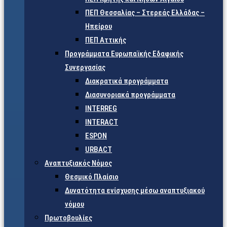
ΠΕΠ Θεσσαλίας – Στερεάς Ελλάδας –
Ηπείρου
ΠΕΠ Αττικής
Προγράμματα Ευρωπαϊκής Εδαφικής
Συνεργασίας
Διακρατικά προγράμματα
Διασυνοριακά προγράμματα
INTERREG
INTERACT
ESPON
URBACT
Αναπτυξιακός Νόμος
Θεσμικό Πλαίσιο
Δυνατότητα ενίσχυσης μέσω αναπτυξιακού
νόμου
Πρωτοβουλίες