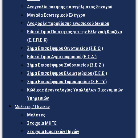
Αναγγελία άσκησης επαγγέλματος ξεναγού
Μονάδα Εσωτερικού Ελέγχου
Αναφορές παραβίασης ενωσιακού δικαίου
Ειδικό Σήμα Ποιότητας για την Ελληνική Κουζίνα
(Ε.Σ.Π.Ε.Κ)
Σήμα Επισκέψιμου Οινοποιείου (Σ.Ε.Ο.)
Ειδικό Σήμα Αγροτουρισμού (Ε.Σ.Α.)
Σήμα Επισκέψιμου Ζυθοποιείου (Σ.Ε.Ζ.)
Σήμα Επισκέψιμου Ελαιοτριβείου (Σ.Ε.Ε.)
Σήμα Επισκέψιμου Τυροκομείου (Σ.Ε.TY.)
Κώδικας Δεοντολογίας Υπαλλήλων Οικονομικών
Υπηρεσιών
Μελέτες / Πίνακες
Μελέτες
Στοιχεία ΜΗΤΕ
Στοιχεία Ιαματικών Πηγών