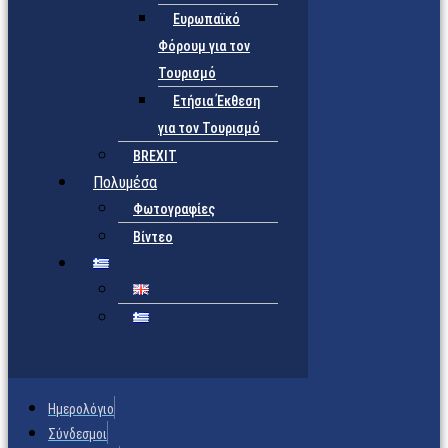
Ευρωπαϊκό
Φόρουμ για τον
Τουρισμό
Ετήσια Έκθεση
για τον Τουρισμό
BREXIT
Πολυμέσα
Φωτογραφίες
Βίντεο
Ημερολόγιο
Σύνδεσμοι