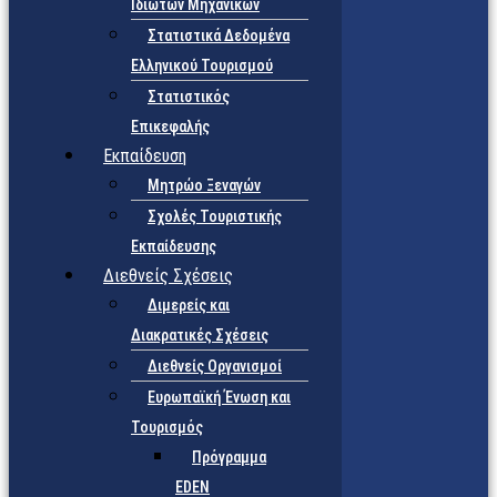
Ιδιωτών Μηχανικών
Στατιστικά Δεδομένα
Ελληνικού Τουρισμού
Στατιστικός
Επικεφαλής
Εκπαίδευση
Μητρώο Ξεναγών
Σχολές Τουριστικής
Εκπαίδευσης
Διεθνείς Σχέσεις
Διμερείς και
Διακρατικές Σχέσεις
Διεθνείς Οργανισμοί
Ευρωπαϊκή Ένωση και
Τουρισμός
Πρόγραμμα
EDEN