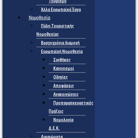
Τουρισμό
Άλλα Ευρωπαϊκά Έργα
Νομοθεσία
Πύλη Τουριστικής
Νομοθεσίας
Βραχυχρόνια διαμονή
Ευρωπαϊκή Νομοθεσία
Συνθήκες
Κανονισμοί
Οδηγίες
Αποφάσεις
Ανακοινώσεις
Προπαρασκευαστικές
Πράξεις
Νομολογία
Δ.Ε.Κ.
Δικαιώματα