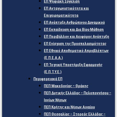
ΕΠ Ψηφιακή Σύγκλιση
ΕΠ Ανταγωνιστικότητα και
Επιχειρηματικότητα
ΕΠ Ανάπτυξη Ανθρώπινου Δυναμικού
ΕΠ Εκπαίδευση και Δια Βίου Μάθηση
ΕΠ Περιβάλλον και Αειφόρος Ανάπτυξη
ΕΠ Ενίσχυση της Προσπελασιμότητας
ΕΠ Εθνικό Αποθεματικό Απροβλέπτων
(Ε.Π.Ε.Α.Α.)
ΕΠ Τεχνική Υποστήριξη Εφαρμογής
(Ε.Π.Τ.Υ.Ε.)
Περιφερειακά ΕΠ
ΠΕΠ Μακεδονίας – Θράκης
ΠΕΠ Δυτικής Ελλάδας – Πελοποννήσου –
Ιονίων Νήσων
ΠΕΠ Κρήτης και Νήσων Αιγαίου
ΠΕΠ Θεσσαλίας – Στερεάς Ελλάδας –