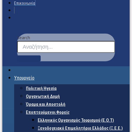
Επικοινωνία
Search
Υπουργείο
Πολιτική Ηγεσία
Οργανωτική Δομή
Όραμα και Αποστολή
Εποπτευόμενοι Φορείς
Eλληνικός Οργανισμός Τουρισμού (Ε.Ο.Τ)
Ξενοδοχειακό Επιμελητήριο Ελλάδος (Ξ.Ε.Ε.)