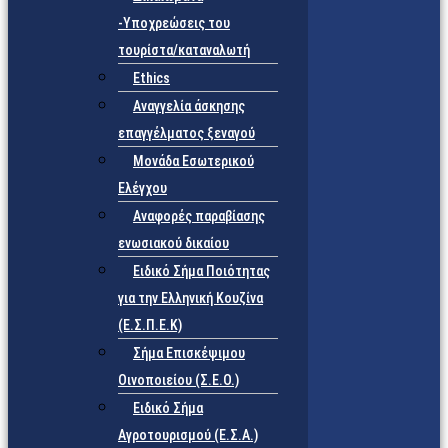
-Υποχρεώσεις του
τουρίστα/καταναλωτή
Ethics
Αναγγελία άσκησης
επαγγέλματος ξεναγού
Μονάδα Εσωτερικού
Ελέγχου
Αναφορές παραβίασης
ενωσιακού δικαίου
Ειδικό Σήμα Ποιότητας
για την Ελληνική Κουζίνα
(Ε.Σ.Π.Ε.Κ)
Σήμα Επισκέψιμου
Οινοποιείου (Σ.Ε.Ο.)
Ειδικό Σήμα
Αγροτουρισμού (Ε.Σ.Α.)