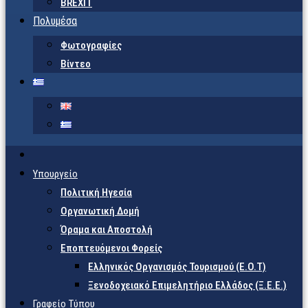
BREXIT
Πολυμέσα
Φωτογραφίες
Βίντεο
Υπουργείο
Πολιτική Ηγεσία
Οργανωτική Δομή
Όραμα και Αποστολή
Εποπτευόμενοι Φορείς
Eλληνικός Οργανισμός Τουρισμού (Ε.Ο.Τ)
Ξενοδοχειακό Επιμελητήριο Ελλάδος (Ξ.Ε.Ε.)
Γραφείο Τύπου