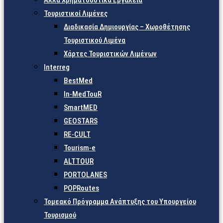
Άλλα Χρηματοδοτικά Εργαλεία
Τουριστικοί Λιμένες
Διαδικασία Δημιουργίας – Χωροθέτησης
Τουριστικού Λιμένα
Χάρτες Τουριστικών Λιμένων
Interreg
BestMed
In-MedTouR
SmartMED
GEOSTARS
RE-CULT
Tourism-e
ALTTOUR
PORTOLANES
POPRoutes
Τομεακό Πρόγραμμα Ανάπτυξης του Υπουργείου
Τουρισμού