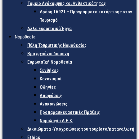
Ταμείο Ανάκαμψης και Ανθεκτικότητας
Δράση 16921 – Προγράμματα κατάρτισης στον
Τουρισμό
Άλλα Ευρωπαϊκά Έργα
Νομοθεσία
Πύλη Τουριστικής Νομοθεσίας
Βραχυχρόνια διαμονή
Ευρωπαϊκή Νομοθεσία
Συνθήκες
Κανονισμοί
Οδηγίες
Αποφάσεις
Ανακοινώσεις
Προπαρασκευαστικές Πράξεις
Νομολογία Δ.Ε.Κ.
Δικαιώματα -Υποχρεώσεις του τουρίστα/καταναλωτή
Ethics