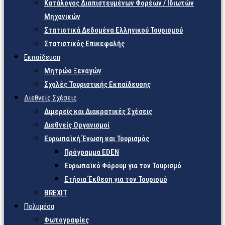
Κατάλογος Διαπιστευμένων Φορέων / Ιδιωτών
Μηχανικών
Στατιστικά Δεδομένα Ελληνικού Τουρισμού
Στατιστικός Επικεφαλής
Εκπαίδευση
Μητρώο Ξεναγών
Σχολές Τουριστικής Εκπαίδευσης
Διεθνείς Σχέσεις
Διμερείς και Διακρατικές Σχέσεις
Διεθνείς Οργανισμοί
Ευρωπαϊκή Ένωση και Τουρισμός
Πρόγραμμα EDEN
Ευρωπαϊκό Φόρουμ για τον Τουρισμό
Ετήσια Έκθεση για τον Τουρισμό
BREXIT
Πολυμέσα
Φωτογραφίες