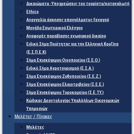
Δικαιώματα -Υποχρεώσεις του τουρίστα/καταναλωτή
Ethics
Αναγγελία άσκησης επαγγέλματος ξεναγού
Μονάδα Εσωτερικού Ελέγχου
Αναφορές παραβίασης ενωσιακού δικαίου
Ειδικό Σήμα Ποιότητας για την Ελληνική Κουζίνα
(Ε.Σ.Π.Ε.Κ)
Σήμα Επισκέψιμου Οινοποιείου (Σ.Ε.Ο.)
Ειδικό Σήμα Αγροτουρισμού (Ε.Σ.Α.)
Σήμα Επισκέψιμου Ζυθοποιείου (Σ.Ε.Ζ.)
Σήμα Επισκέψιμου Ελαιοτριβείου (Σ.Ε.Ε.)
Σήμα Επισκέψιμου Τυροκομείου (Σ.Ε.TY.)
Κώδικας Δεοντολογίας Υπαλλήλων Οικονομικών
Υπηρεσιών
Μελέτες / Πίνακες
Μελέτες