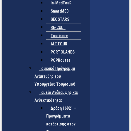
In-MedTouR
SmartMED
GEOSTARS
RE-CULT
Tourism-e
ALTTOUR
PORTOLANES
POPRoutes
Τομεακό Πρόγραμμα
Ανάπτυξης του
Υπουργείου Τουρισμού
Ταμείο Ανάκαμψης και
Ανθεκτικότητας
Δράση 16921 –
Προγράμματα
κατάρτισης στον