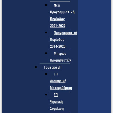
Νέα
Προγραμματική
Περίοδος
2021-2027
Προγραμματική
Περίοδος
2014-2020
Μητρώο
Προμηθευτών
Τομεακά ΕΠ
ΕΠ
Διοικητική
Μεταρρύθμιση
ΕΠ
Ψηφιακή
Σύγκλιση