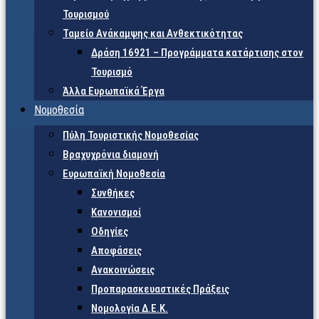
Τουρισμού
Ταμείο Ανάκαμψης και Ανθεκτικότητας
Δράση 16921 – Προγράμματα κατάρτισης στον
Τουρισμό
Άλλα Ευρωπαϊκά Έργα
Νομοθεσία
Πύλη Τουριστικής Νομοθεσίας
Βραχυχρόνια διαμονή
Ευρωπαϊκή Νομοθεσία
Συνθήκες
Κανονισμοί
Οδηγίες
Αποφάσεις
Ανακοινώσεις
Προπαρασκευαστικές Πράξεις
Νομολογία Δ.Ε.Κ.