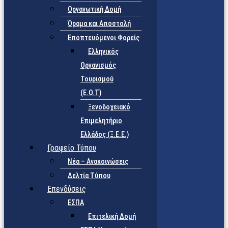
Οργανωτική Δομή
Όραμα και Αποστολή
Εποπτευόμενοι Φορείς
Eλληνικός
Οργανισμός
Τουρισμού
(Ε.Ο.Τ)
Ξενοδοχειακό
Επιμελητήριο
Ελλάδος (Ξ.Ε.Ε.)
Γραφείο Τύπου
Νέα – Ανακοινώσεις
Δελτία Τύπου
Επενδύσεις
ΕΣΠΑ
Επιτελική Δομή