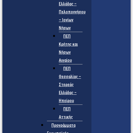
Ελλάδας –
Πελοποννήσου
– Ιονίων
Νήσων
ΠΕΠ
Κρήτης και
Νήσων
Αιγαίου
ΠΕΠ
Θεσσαλίας –
Στερεάς
Ελλάδας –
Ηπείρου
ΠΕΠ
Αττικής
Προγράμματα