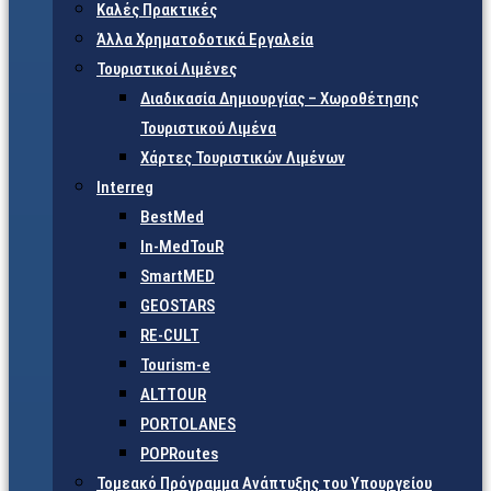
Καλές Πρακτικές
Άλλα Χρηματοδοτικά Εργαλεία
Τουριστικοί Λιμένες
Διαδικασία Δημιουργίας – Χωροθέτησης
Τουριστικού Λιμένα
Χάρτες Τουριστικών Λιμένων
Interreg
BestMed
In-MedTouR
SmartMED
GEOSTARS
RE-CULT
Tourism-e
ALTTOUR
PORTOLANES
POPRoutes
Τομεακό Πρόγραμμα Ανάπτυξης του Υπουργείου