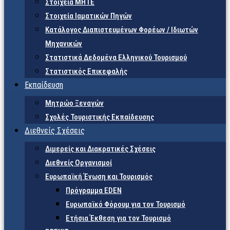
Στοιχεία ΜΗΤΕ
Στοιχεία Ιαματικών Πηγών
Κατάλογος Διαπιστευμένων Φορέων / Ιδιωτών
Μηχανικών
Στατιστικά Δεδομένα Ελληνικού Τουρισμού
Στατιστικός Επικεφαλής
Εκπαίδευση
Μητρώο Ξεναγών
Σχολές Τουριστικής Εκπαίδευσης
Διεθνείς Σχέσεις
Διμερείς και Διακρατικές Σχέσεις
Διεθνείς Οργανισμοί
Ευρωπαϊκή Ένωση και Τουρισμός
Πρόγραμμα EDEN
Ευρωπαϊκό Φόρουμ για τον Τουρισμό
Ετήσια Έκθεση για τον Τουρισμό