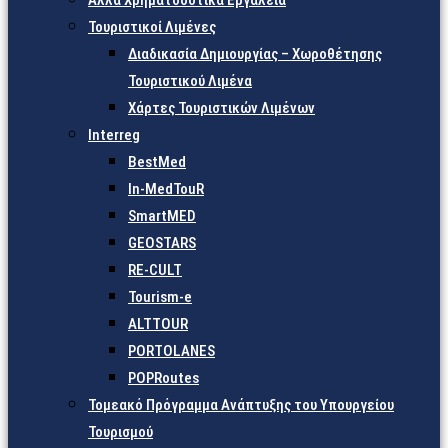
Άλλα Χρηματοδοτικά Εργαλεία
Τουριστικοί Λιμένες
Διαδικασία Δημιουργίας – Χωροθέτησης
Τουριστικού Λιμένα
Χάρτες Τουριστικών Λιμένων
Interreg
BestMed
In-MedTouR
SmartMED
GEOSTARS
RE-CULT
Tourism-e
ALTTOUR
PORTOLANES
POPRoutes
Τομεακό Πρόγραμμα Ανάπτυξης του Υπουργείου
Τουρισμού