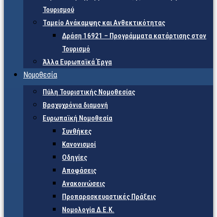
Τουρισμού
Ταμείο Ανάκαμψης και Ανθεκτικότητας
Δράση 16921 – Προγράμματα κατάρτισης στον
Τουρισμό
Άλλα Ευρωπαϊκά Έργα
Νομοθεσία
Πύλη Τουριστικής Νομοθεσίας
Βραχυχρόνια διαμονή
Ευρωπαϊκή Νομοθεσία
Συνθήκες
Κανονισμοί
Οδηγίες
Αποφάσεις
Ανακοινώσεις
Προπαρασκευαστικές Πράξεις
Νομολογία Δ.Ε.Κ.