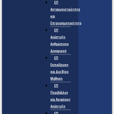
ΕΠ
Ανταγωνιστικότητα
και
Επιχειρηματικότητα
ΕΠ
Ανάπτυξη
Ανθρώπινου
Δυναμικού
ΕΠ
Εκπαίδευση
και Δια Βίου
Μάθηση
ΕΠ
Περιβάλλον
και Αειφόρος
Ανάπτυξη
ΕΠ