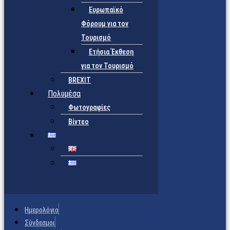
Ευρωπαϊκό
Φόρουμ για τον
Τουρισμό
Ετήσια Έκθεση
για τον Τουρισμό
BREXIT
Πολυμέσα
Φωτογραφίες
Βίντεο
Ημερολόγιο
Σύνδεσμοι