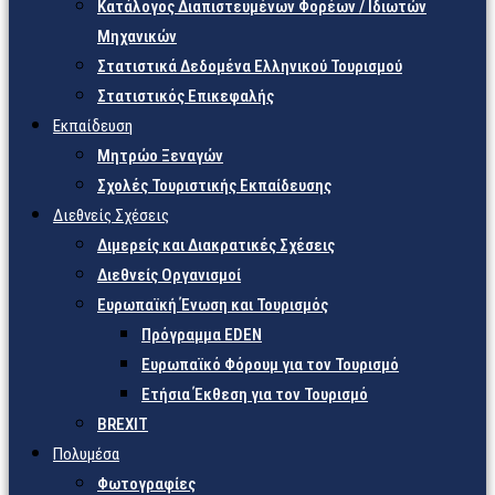
Κατάλογος Διαπιστευμένων Φορέων / Ιδιωτών
Μηχανικών
Στατιστικά Δεδομένα Ελληνικού Τουρισμού
Στατιστικός Επικεφαλής
Εκπαίδευση
Μητρώο Ξεναγών
Σχολές Τουριστικής Εκπαίδευσης
Διεθνείς Σχέσεις
Διμερείς και Διακρατικές Σχέσεις
Διεθνείς Οργανισμοί
Ευρωπαϊκή Ένωση και Τουρισμός
Πρόγραμμα EDEN
Ευρωπαϊκό Φόρουμ για τον Τουρισμό
Ετήσια Έκθεση για τον Τουρισμό
BREXIT
Πολυμέσα
Φωτογραφίες