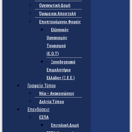
Οργανωτική Δομή
Όραμα και Αποστολή
Εποπτευόμενοι Φορείς
Eλληνικός
Οργανισμός
Τουρισμού
(Ε.Ο.Τ)
Ξενοδοχειακό
Επιμελητήριο
Ελλάδος (Ξ.Ε.Ε.)
Γραφείο Τύπου
Νέα – Ανακοινώσεις
Δελτία Τύπου
Επενδύσεις
ΕΣΠΑ
Επιτελική Δομή