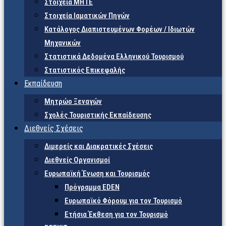
Στοιχεία ΜΗΤΕ
Στοιχεία Ιαματικών Πηγών
Κατάλογος Διαπιστευμένων Φορέων / Ιδιωτών
Μηχανικών
Στατιστικά Δεδομένα Ελληνικού Τουρισμού
Στατιστικός Επικεφαλής
Εκπαίδευση
Μητρώο Ξεναγών
Σχολές Τουριστικής Εκπαίδευσης
Διεθνείς Σχέσεις
Διμερείς και Διακρατικές Σχέσεις
Διεθνείς Οργανισμοί
Ευρωπαϊκή Ένωση και Τουρισμός
Πρόγραμμα EDEN
Ευρωπαϊκό Φόρουμ για τον Τουρισμό
Ετήσια Έκθεση για τον Τουρισμό