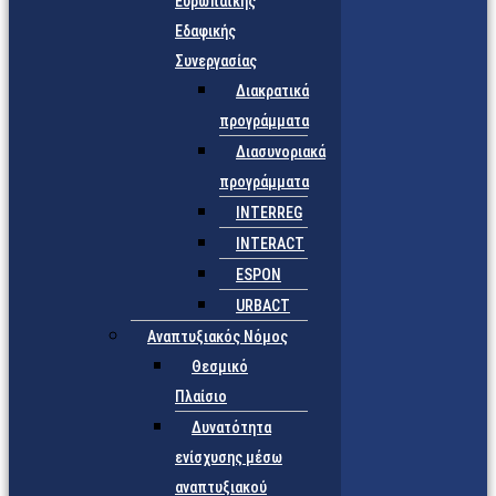
Ευρωπαϊκής
Εδαφικής
Συνεργασίας
Διακρατικά
προγράμματα
Διασυνοριακά
προγράμματα
INTERREG
INTERACT
ESPON
URBACT
Αναπτυξιακός Νόμος
Θεσμικό
Πλαίσιο
Δυνατότητα
ενίσχυσης μέσω
αναπτυξιακού