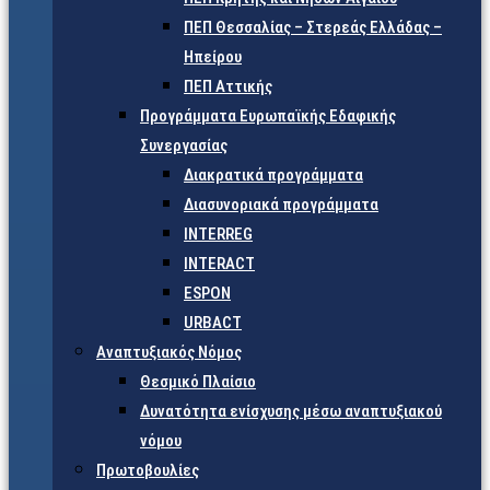
ΠΕΠ Θεσσαλίας – Στερεάς Ελλάδας –
Ηπείρου
ΠΕΠ Αττικής
Προγράμματα Ευρωπαϊκής Εδαφικής
Συνεργασίας
Διακρατικά προγράμματα
Διασυνοριακά προγράμματα
INTERREG
INTERACT
ESPON
URBACT
Αναπτυξιακός Νόμος
Θεσμικό Πλαίσιο
Δυνατότητα ενίσχυσης μέσω αναπτυξιακού
νόμου
Πρωτοβουλίες