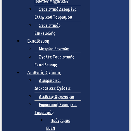
Ιδιωτών Μηχανικών
Στατιστικά Δεδομένα
Ελληνικού Τουρισμού
Στατιστικός
Επικεφαλής
Εκπαίδευση
Μητρώο Ξεναγών
Σχολές Τουριστικής
Εκπαίδευσης
Διεθνείς Σχέσεις
Διμερείς και
Διακρατικές Σχέσεις
Διεθνείς Οργανισμοί
Ευρωπαϊκή Ένωση και
Τουρισμός
Πρόγραμμα
EDEN