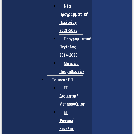
Νέα
Προγραμματική
Περίοδος
2021-2027
Προγραμματική
Περίοδος
2014-2020
Μητρώο
Προμηθευτών
Τομεακά ΕΠ
ΕΠ
Διοικητική
Μεταρρύθμιση
ΕΠ
Ψηφιακή
Σύγκλιση