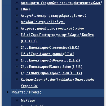
Δικαιώματα -Υποχρεώσεις του τουρίστα/καταναλωτή
Ethics
Αναγγελία άσκησης επαγγέλματος ξεναγού
Μονάδα Εσωτερικού Ελέγχου
Αναφορές παραβίασης ενωσιακού δικαίου
Ειδικό Σήμα Ποιότητας για την Ελληνική Κουζίνα
(Ε.Σ.Π.Ε.Κ)
Σήμα Επισκέψιμου Οινοποιείου (Σ.Ε.Ο.)
Ειδικό Σήμα Αγροτουρισμού (Ε.Σ.Α.)
Σήμα Επισκέψιμου Ζυθοποιείου (Σ.Ε.Ζ.)
Σήμα Επισκέψιμου Ελαιοτριβείου (Σ.Ε.Ε.)
Σήμα Επισκέψιμου Τυροκομείου (Σ.Ε.TY.)
Κώδικας Δεοντολογίας Υπαλλήλων Οικονομικών
Υπηρεσιών
Μελέτες / Πίνακες
Μελέτες