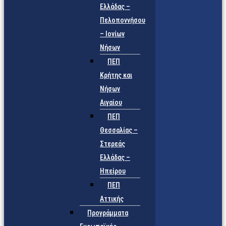
Ελλάδας –
Πελοποννήσου
– Ιονίων
Νήσων
ΠΕΠ
Κρήτης και
Νήσων
Αιγαίου
ΠΕΠ
Θεσσαλίας –
Στερεάς
Ελλάδας –
Ηπείρου
ΠΕΠ
Αττικής
Προγράμματα