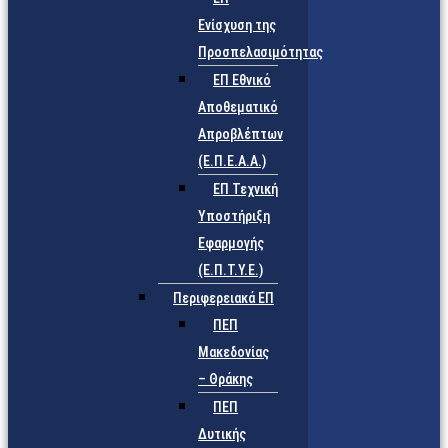
Ενίσχυση της
Προσπελασιμότητας
ΕΠ Εθνικό
Αποθεματικό
Απροβλέπτων
(Ε.Π.Ε.Α.Α.)
ΕΠ Τεχνική
Υποστήριξη
Εφαρμογής
(Ε.Π.Τ.Υ.Ε.)
Περιφερειακά ΕΠ
ΠΕΠ
Μακεδονίας
– Θράκης
ΠΕΠ
Δυτικής