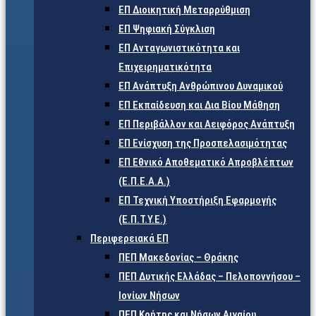
ΕΠ Διοικητική Μεταρρύθμιση
ΕΠ Ψηφιακή Σύγκλιση
ΕΠ Ανταγωνιστικότητα και
Επιχειρηματικότητα
ΕΠ Ανάπτυξη Ανθρώπινου Δυναμικού
ΕΠ Εκπαίδευση και Δια Βίου Μάθηση
ΕΠ Περιβάλλον και Αειφόρος Ανάπτυξη
ΕΠ Ενίσχυση της Προσπελασιμότητας
ΕΠ Εθνικό Αποθεματικό Απροβλέπτων
(Ε.Π.Ε.Α.Α.)
ΕΠ Τεχνική Υποστήριξη Εφαρμογής
(Ε.Π.Τ.Υ.Ε.)
Περιφερειακά ΕΠ
ΠΕΠ Μακεδονίας – Θράκης
ΠΕΠ Δυτικής Ελλάδας – Πελοποννήσου –
Ιονίων Νήσων
ΠΕΠ Κρήτης και Νήσων Αιγαίου