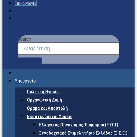
Επικοινωνία
Search
Υπουργείο
Πολιτική Ηγεσία
Οργανωτική Δομή
Όραμα και Αποστολή
Εποπτευόμενοι Φορείς
Eλληνικός Οργανισμός Τουρισμού (Ε.Ο.Τ)
Ξενοδοχειακό Επιμελητήριο Ελλάδος (Ξ.Ε.Ε.)