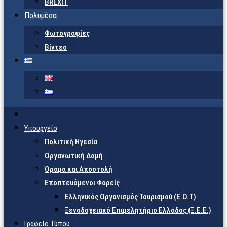
BREXIT
Πολυμέσα
Φωτογραφίες
Βίντεο
Υπουργείο
Πολιτική Ηγεσία
Οργανωτική Δομή
Όραμα και Αποστολή
Εποπτευόμενοι Φορείς
Eλληνικός Οργανισμός Τουρισμού (Ε.Ο.Τ)
Ξενοδοχειακό Επιμελητήριο Ελλάδος (Ξ.Ε.Ε.)
Γραφείο Τύπου