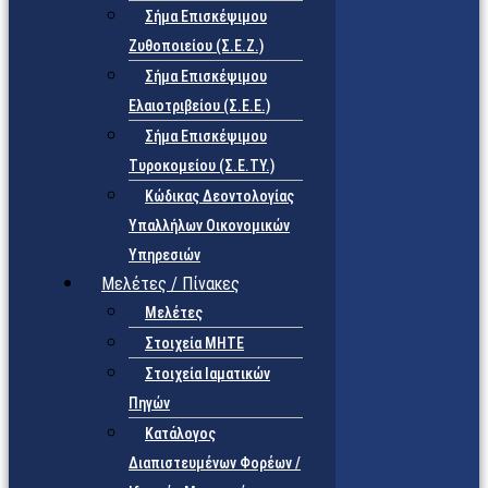
Σήμα Επισκέψιμου
Ζυθοποιείου (Σ.Ε.Ζ.)
Σήμα Επισκέψιμου
Ελαιοτριβείου (Σ.Ε.Ε.)
Σήμα Επισκέψιμου
Τυροκομείου (Σ.Ε.TY.)
Κώδικας Δεοντολογίας
Υπαλλήλων Οικονομικών
Υπηρεσιών
Μελέτες / Πίνακες
Μελέτες
Στοιχεία ΜΗΤΕ
Στοιχεία Ιαματικών
Πηγών
Κατάλογος
Διαπιστευμένων Φορέων /