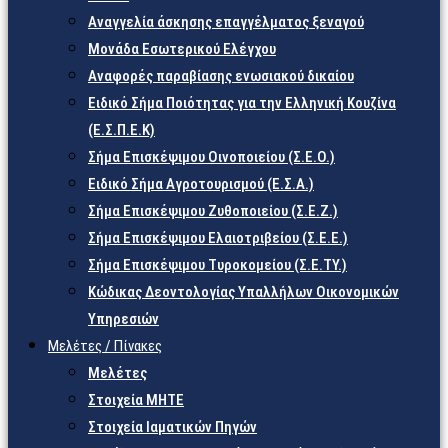
Αναγγελία άσκησης επαγγέλματος ξεναγού
Μονάδα Εσωτερικού Ελέγχου
Αναφορές παραβίασης ενωσιακού δικαίου
Ειδικό Σήμα Ποιότητας για την Ελληνική Κουζίνα
(Ε.Σ.Π.Ε.Κ)
Σήμα Επισκέψιμου Οινοποιείου (Σ.Ε.Ο.)
Ειδικό Σήμα Αγροτουρισμού (Ε.Σ.Α.)
Σήμα Επισκέψιμου Ζυθοποιείου (Σ.Ε.Ζ.)
Σήμα Επισκέψιμου Ελαιοτριβείου (Σ.Ε.Ε.)
Σήμα Επισκέψιμου Τυροκομείου (Σ.Ε.TY.)
Κώδικας Δεοντολογίας Υπαλλήλων Οικονομικών
Υπηρεσιών
Μελέτες / Πίνακες
Μελέτες
Στοιχεία ΜΗΤΕ
Στοιχεία Ιαματικών Πηγών