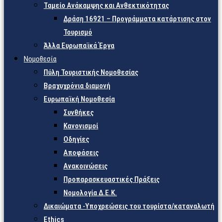
Ταμείο Ανάκαμψης και Ανθεκτικότητας
Δράση 16921 – Προγράμματα κατάρτισης στον
Τουρισμό
Άλλα Ευρωπαϊκά Έργα
Νομοθεσία
Πύλη Τουριστικής Νομοθεσίας
Βραχυχρόνια διαμονή
Ευρωπαϊκή Νομοθεσία
Συνθήκες
Κανονισμοί
Οδηγίες
Αποφάσεις
Ανακοινώσεις
Προπαρασκευαστικές Πράξεις
Νομολογία Δ.Ε.Κ.
Δικαιώματα -Υποχρεώσεις του τουρίστα/καταναλωτή
Ethics