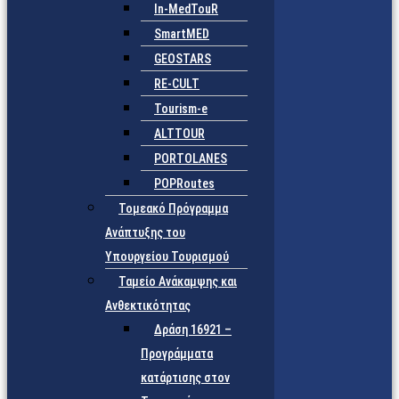
In-MedTouR
SmartMED
GEOSTARS
RE-CULT
Tourism-e
ALTTOUR
PORTOLANES
POPRoutes
Τομεακό Πρόγραμμα
Ανάπτυξης του
Υπουργείου Τουρισμού
Ταμείο Ανάκαμψης και
Ανθεκτικότητας
Δράση 16921 –
Προγράμματα
κατάρτισης στον