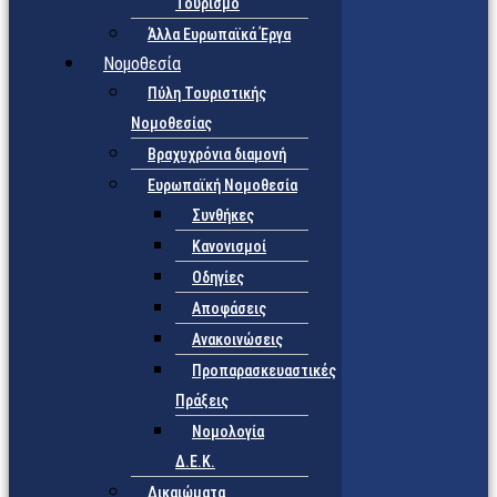
Τουρισμό
Άλλα Ευρωπαϊκά Έργα
Νομοθεσία
Πύλη Τουριστικής
Νομοθεσίας
Βραχυχρόνια διαμονή
Ευρωπαϊκή Νομοθεσία
Συνθήκες
Κανονισμοί
Οδηγίες
Αποφάσεις
Ανακοινώσεις
Προπαρασκευαστικές
Πράξεις
Νομολογία
Δ.Ε.Κ.
Δικαιώματα