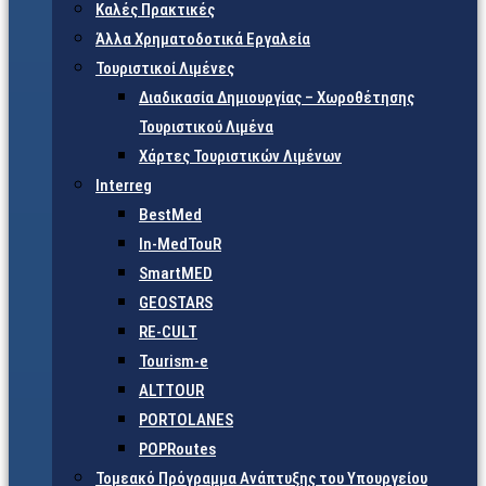
Καλές Πρακτικές
Άλλα Χρηματοδοτικά Εργαλεία
Τουριστικοί Λιμένες
Διαδικασία Δημιουργίας – Χωροθέτησης
Τουριστικού Λιμένα
Χάρτες Τουριστικών Λιμένων
Interreg
BestMed
In-MedTouR
SmartMED
GEOSTARS
RE-CULT
Tourism-e
ALTTOUR
PORTOLANES
POPRoutes
Τομεακό Πρόγραμμα Ανάπτυξης του Υπουργείου