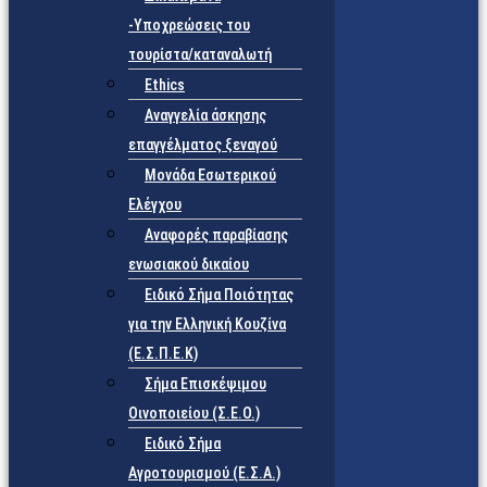
-Υποχρεώσεις του
τουρίστα/καταναλωτή
Ethics
Αναγγελία άσκησης
επαγγέλματος ξεναγού
Μονάδα Εσωτερικού
Ελέγχου
Αναφορές παραβίασης
ενωσιακού δικαίου
Ειδικό Σήμα Ποιότητας
για την Ελληνική Κουζίνα
(Ε.Σ.Π.Ε.Κ)
Σήμα Επισκέψιμου
Οινοποιείου (Σ.Ε.Ο.)
Ειδικό Σήμα
Αγροτουρισμού (Ε.Σ.Α.)