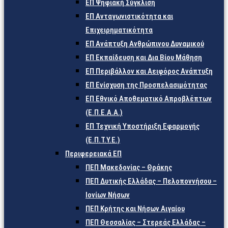
ΕΠ Ψηφιακή Σύγκλιση
ΕΠ Ανταγωνιστικότητα και
Επιχειρηματικότητα
ΕΠ Ανάπτυξη Ανθρώπινου Δυναμικού
ΕΠ Εκπαίδευση και Δια Βίου Μάθηση
ΕΠ Περιβάλλον και Αειφόρος Ανάπτυξη
ΕΠ Ενίσχυση της Προσπελασιμότητας
ΕΠ Εθνικό Αποθεματικό Απροβλέπτων
(Ε.Π.Ε.Α.Α.)
ΕΠ Τεχνική Υποστήριξη Εφαρμογής
(Ε.Π.Τ.Υ.Ε.)
Περιφερειακά ΕΠ
ΠΕΠ Μακεδονίας – Θράκης
ΠΕΠ Δυτικής Ελλάδας – Πελοποννήσου –
Ιονίων Νήσων
ΠΕΠ Κρήτης και Νήσων Αιγαίου
ΠΕΠ Θεσσαλίας – Στερεάς Ελλάδας –