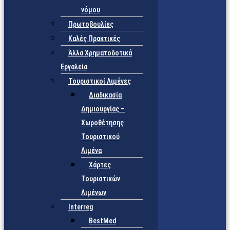
νόμου
Πρωτοβουλίες
Καλές Πρακτικές
Άλλα Χρηματοδοτικά
Εργαλεία
Τουριστικοί Λιμένες
Διαδικασία
Δημιουργίας –
Χωροθέτησης
Τουριστικού
Λιμένα
Χάρτες
Τουριστικών
Λιμένων
Interreg
BestMed