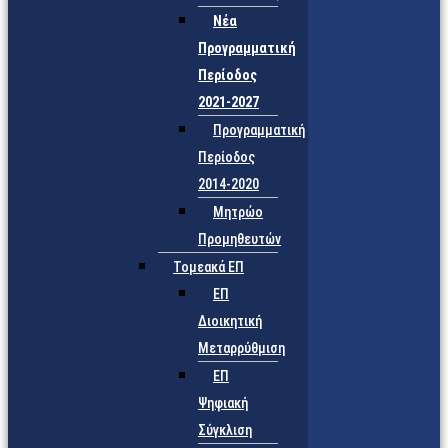
Νέα
Προγραμματική
Περίοδος
2021-2027
Προγραμματική
Περίοδος
2014-2020
Μητρώο
Προμηθευτών
Τομεακά ΕΠ
ΕΠ
Διοικητική
Μεταρρύθμιση
ΕΠ
Ψηφιακή
Σύγκλιση