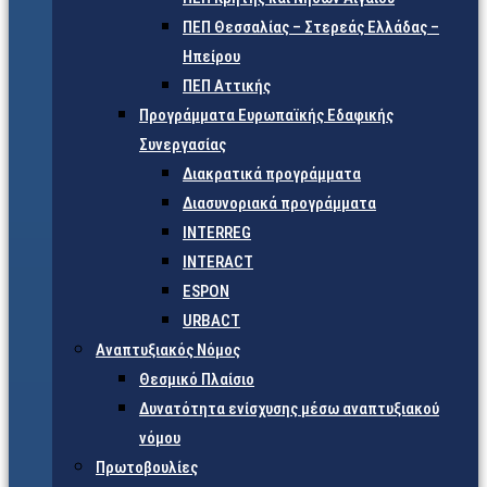
ΠΕΠ Θεσσαλίας – Στερεάς Ελλάδας –
Ηπείρου
ΠΕΠ Αττικής
Προγράμματα Ευρωπαϊκής Εδαφικής
Συνεργασίας
Διακρατικά προγράμματα
Διασυνοριακά προγράμματα
INTERREG
INTERACT
ESPON
URBACT
Αναπτυξιακός Νόμος
Θεσμικό Πλαίσιο
Δυνατότητα ενίσχυσης μέσω αναπτυξιακού
νόμου
Πρωτοβουλίες