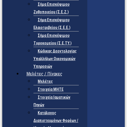
Σήμα Επισκέψιμου
Ζυθοποιείου (Σ.Ε.Ζ.)
Σήμα Επισκέψιμου
Ελαιοτριβείου (Σ.Ε.Ε.)
Σήμα Επισκέψιμου
Τυροκομείου (Σ.Ε.TY.)
Κώδικας Δεοντολογίας
Υπαλλήλων Οικονομικών
Υπηρεσιών
Μελέτες / Πίνακες
Μελέτες
Στοιχεία ΜΗΤΕ
Στοιχεία Ιαματικών
Πηγών
Κατάλογος
Διαπιστευμένων Φορέων /