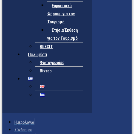
Ευρωπαϊκό
Φόρουμ για τον
Τουρισμό
Ετήσια Έκθεση
για τον Τουρισμό
BREXIT
Πολυμέσα
Φωτογραφίες
Βίντεο
Ημερολόγιο
Σύνδεσμοι