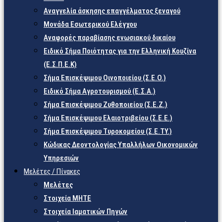
Αναγγελία άσκησης επαγγέλματος ξεναγού
Μονάδα Εσωτερικού Ελέγχου
Αναφορές παραβίασης ενωσιακού δικαίου
Ειδικό Σήμα Ποιότητας για την Ελληνική Κουζίνα
(Ε.Σ.Π.Ε.Κ)
Σήμα Επισκέψιμου Οινοποιείου (Σ.Ε.Ο.)
Ειδικό Σήμα Αγροτουρισμού (Ε.Σ.Α.)
Σήμα Επισκέψιμου Ζυθοποιείου (Σ.Ε.Ζ.)
Σήμα Επισκέψιμου Ελαιοτριβείου (Σ.Ε.Ε.)
Σήμα Επισκέψιμου Τυροκομείου (Σ.Ε.TY.)
Κώδικας Δεοντολογίας Υπαλλήλων Οικονομικών
Υπηρεσιών
Μελέτες / Πίνακες
Μελέτες
Στοιχεία ΜΗΤΕ
Στοιχεία Ιαματικών Πηγών