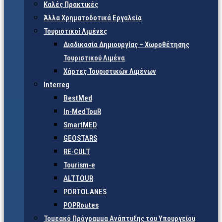
Καλές Πρακτικές
Άλλα Χρηματοδοτικά Εργαλεία
Τουριστικοί Λιμένες
Διαδικασία Δημιουργίας – Χωροθέτησης
Τουριστικού Λιμένα
Χάρτες Τουριστικών Λιμένων
Interreg
BestMed
In-MedTouR
SmartMED
GEOSTARS
RE-CULT
Tourism-e
ALTTOUR
PORTOLANES
POPRoutes
Τομεακό Πρόγραμμα Ανάπτυξης του Υπουργείου