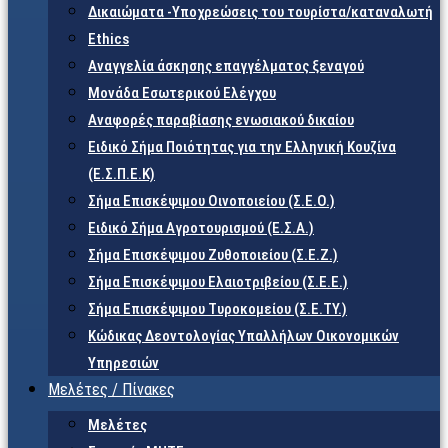
Δικαιώματα -Υποχρεώσεις του τουρίστα/καταναλωτή
Ethics
Αναγγελία άσκησης επαγγέλματος ξεναγού
Μονάδα Εσωτερικού Ελέγχου
Αναφορές παραβίασης ενωσιακού δικαίου
Ειδικό Σήμα Ποιότητας για την Ελληνική Κουζίνα
(Ε.Σ.Π.Ε.Κ)
Σήμα Επισκέψιμου Οινοποιείου (Σ.Ε.Ο.)
Ειδικό Σήμα Αγροτουρισμού (Ε.Σ.Α.)
Σήμα Επισκέψιμου Ζυθοποιείου (Σ.Ε.Ζ.)
Σήμα Επισκέψιμου Ελαιοτριβείου (Σ.Ε.Ε.)
Σήμα Επισκέψιμου Τυροκομείου (Σ.Ε.TY.)
Κώδικας Δεοντολογίας Υπαλλήλων Οικονομικών
Υπηρεσιών
Μελέτες / Πίνακες
Μελέτες