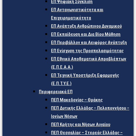
ΕΠ Ψηφιακή Σύγκλιση
ΕΠ Ανταγωνιστικότητα και
Επιχειρηματικότητα
ΕΠ Ανάπτυξη Ανθρώπινου Δυναμικού
ΕΠ Εκπαίδευση και Δια Βίου Μάθηση
ΕΠ Περιβάλλον και Αειφόρος Ανάπτυξη
ΕΠ Ενίσχυση της Προσπελασιμότητας
ΕΠ Εθνικό Αποθεματικό Απροβλέπτων
(Ε.Π.Ε.Α.Α.)
ΕΠ Τεχνική Υποστήριξη Εφαρμογής
(Ε.Π.Τ.Υ.Ε.)
Περιφερειακά ΕΠ
ΠΕΠ Μακεδονίας – Θράκης
ΠΕΠ Δυτικής Ελλάδας – Πελοποννήσου –
Ιονίων Νήσων
ΠΕΠ Κρήτης και Νήσων Αιγαίου
ΠΕΠ Θεσσαλίας – Στερεάς Ελλάδας –