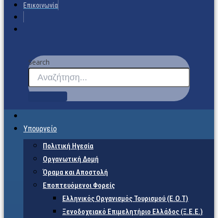
Επικοινωνία
Search
Υπουργείο
Πολιτική Ηγεσία
Οργανωτική Δομή
Όραμα και Αποστολή
Εποπτευόμενοι Φορείς
Eλληνικός Οργανισμός Τουρισμού (Ε.Ο.Τ)
Ξενοδοχειακό Επιμελητήριο Ελλάδος (Ξ.Ε.Ε.)