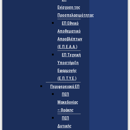
Ενίσχυση της
Προσπελασιμότητας
ΕΠ Εθνικό
Αποθεματικό
Απροβλέπτων
(Ε.Π.Ε.Α.Α.)
ΕΠ Τεχνική
Υποστήριξη
Εφαρμογής
(Ε.Π.Τ.Υ.Ε.)
Περιφερειακά ΕΠ
ΠΕΠ
Μακεδονίας
– Θράκης
ΠΕΠ
Δυτικής