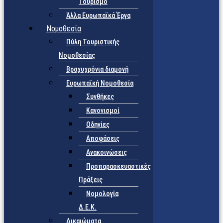
Τουρισμό
Άλλα Ευρωπαϊκά Έργα
Νομοθεσία
Πύλη Τουριστικής
Νομοθεσίας
Βραχυχρόνια διαμονή
Ευρωπαϊκή Νομοθεσία
Συνθήκες
Κανονισμοί
Οδηγίες
Αποφάσεις
Ανακοινώσεις
Προπαρασκευαστικές
Πράξεις
Νομολογία
Δ.Ε.Κ.
Δικαιώματα