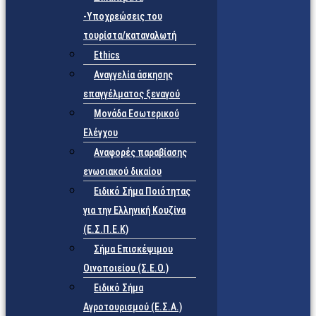
-Υποχρεώσεις του
τουρίστα/καταναλωτή
Ethics
Αναγγελία άσκησης
επαγγέλματος ξεναγού
Μονάδα Εσωτερικού
Ελέγχου
Αναφορές παραβίασης
ενωσιακού δικαίου
Ειδικό Σήμα Ποιότητας
για την Ελληνική Κουζίνα
(Ε.Σ.Π.Ε.Κ)
Σήμα Επισκέψιμου
Οινοποιείου (Σ.Ε.Ο.)
Ειδικό Σήμα
Αγροτουρισμού (Ε.Σ.Α.)