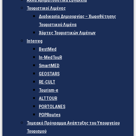
Άλλα Χρηματοδοτικά Εργαλεία
Τουριστικοί Λιμένες
Διαδικασία Δημιουργίας – Χωροθέτησης
Τουριστικού Λιμένα
Χάρτες Τουριστικών Λιμένων
Interreg
BestMed
In-MedTouR
SmartMED
GEOSTARS
RE-CULT
Tourism-e
ALTTOUR
PORTOLANES
POPRoutes
Τομεακό Πρόγραμμα Ανάπτυξης του Υπουργείου
Τουρισμού