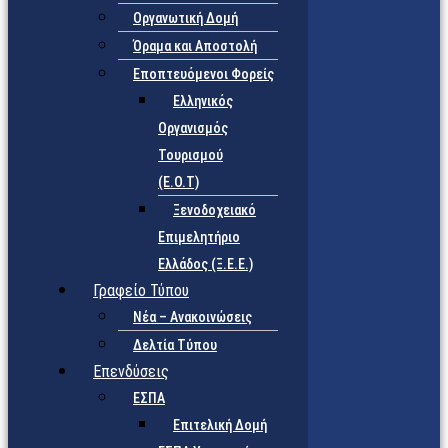
Οργανωτική Δομή
Όραμα και Αποστολή
Εποπτευόμενοι Φορείς
Eλληνικός
Οργανισμός
Τουρισμού
(Ε.Ο.Τ)
Ξενοδοχειακό
Επιμελητήριο
Ελλάδος (Ξ.Ε.Ε.)
Γραφείο Τύπου
Νέα – Ανακοινώσεις
Δελτία Τύπου
Επενδύσεις
ΕΣΠΑ
Επιτελική Δομή