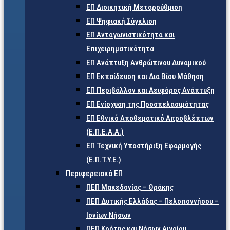
ΕΠ Διοικητική Μεταρρύθμιση
ΕΠ Ψηφιακή Σύγκλιση
ΕΠ Ανταγωνιστικότητα και
Επιχειρηματικότητα
ΕΠ Ανάπτυξη Ανθρώπινου Δυναμικού
ΕΠ Εκπαίδευση και Δια Βίου Μάθηση
ΕΠ Περιβάλλον και Αειφόρος Ανάπτυξη
ΕΠ Ενίσχυση της Προσπελασιμότητας
ΕΠ Εθνικό Αποθεματικό Απροβλέπτων
(Ε.Π.Ε.Α.Α.)
ΕΠ Τεχνική Υποστήριξη Εφαρμογής
(Ε.Π.Τ.Υ.Ε.)
Περιφερειακά ΕΠ
ΠΕΠ Μακεδονίας – Θράκης
ΠΕΠ Δυτικής Ελλάδας – Πελοποννήσου –
Ιονίων Νήσων
ΠΕΠ Κρήτης και Νήσων Αιγαίου