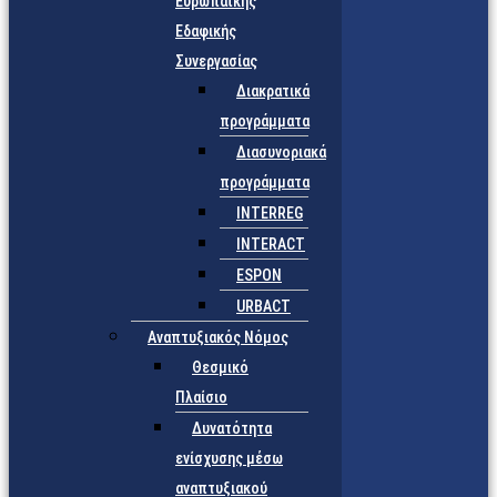
Ευρωπαϊκής
Εδαφικής
Συνεργασίας
Διακρατικά
προγράμματα
Διασυνοριακά
προγράμματα
INTERREG
INTERACT
ESPON
URBACT
Αναπτυξιακός Νόμος
Θεσμικό
Πλαίσιο
Δυνατότητα
ενίσχυσης μέσω
αναπτυξιακού