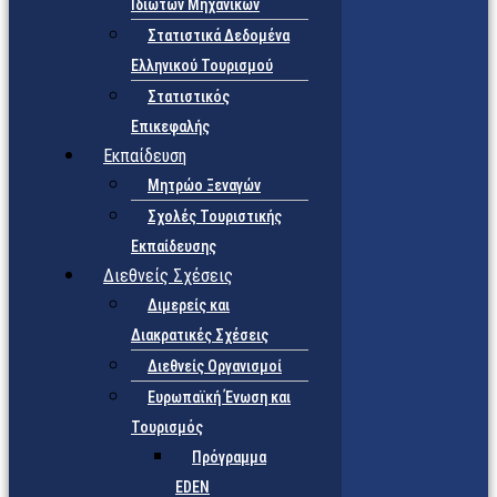
Ιδιωτών Μηχανικών
Στατιστικά Δεδομένα
Ελληνικού Τουρισμού
Στατιστικός
Επικεφαλής
Εκπαίδευση
Μητρώο Ξεναγών
Σχολές Τουριστικής
Εκπαίδευσης
Διεθνείς Σχέσεις
Διμερείς και
Διακρατικές Σχέσεις
Διεθνείς Οργανισμοί
Ευρωπαϊκή Ένωση και
Τουρισμός
Πρόγραμμα
EDEN