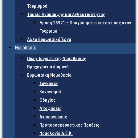
Τουρισμού
Ταμείο Ανάκαμψης και Ανθεκτικότητας
Δράση 16921 – Προγράμματα κατάρτισης στον
Τουρισμό
Άλλα Ευρωπαϊκά Έργα
Νομοθεσία
Πύλη Τουριστικής Νομοθεσίας
Βραχυχρόνια διαμονή
Ευρωπαϊκή Νομοθεσία
Συνθήκες
Κανονισμοί
Οδηγίες
Αποφάσεις
Ανακοινώσεις
Προπαρασκευαστικές Πράξεις
Νομολογία Δ.Ε.Κ.