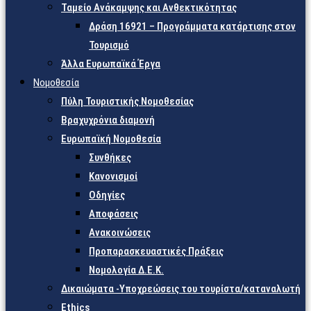
Ταμείο Ανάκαμψης και Ανθεκτικότητας
Δράση 16921 – Προγράμματα κατάρτισης στον
Τουρισμό
Άλλα Ευρωπαϊκά Έργα
Νομοθεσία
Πύλη Τουριστικής Νομοθεσίας
Βραχυχρόνια διαμονή
Ευρωπαϊκή Νομοθεσία
Συνθήκες
Κανονισμοί
Οδηγίες
Αποφάσεις
Ανακοινώσεις
Προπαρασκευαστικές Πράξεις
Νομολογία Δ.Ε.Κ.
Δικαιώματα -Υποχρεώσεις του τουρίστα/καταναλωτή
Ethics