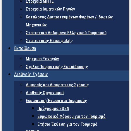
Στοιχεία ΜΗΤΕ
Στοιχεία Ιαματικών Πηγών
Κατάλογος Διαπιστευμένων Φορέων / Ιδιωτών
Μηχανικών
Στατιστικά Δεδομένα Ελληνικού Τουρισμού
Στατιστικός Επικεφαλής
Εκπαίδευση
Μητρώο Ξεναγών
Σχολές Τουριστικής Εκπαίδευσης
Διεθνείς Σχέσεις
Διμερείς και Διακρατικές Σχέσεις
Διεθνείς Οργανισμοί
Ευρωπαϊκή Ένωση και Τουρισμός
Πρόγραμμα EDEN
Ευρωπαϊκό Φόρουμ για τον Τουρισμό
Ετήσια Έκθεση για τον Τουρισμό