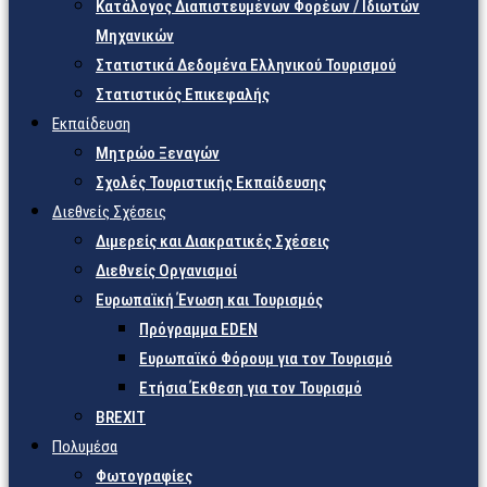
Κατάλογος Διαπιστευμένων Φορέων / Ιδιωτών
Μηχανικών
Στατιστικά Δεδομένα Ελληνικού Τουρισμού
Στατιστικός Επικεφαλής
Εκπαίδευση
Μητρώο Ξεναγών
Σχολές Τουριστικής Εκπαίδευσης
Διεθνείς Σχέσεις
Διμερείς και Διακρατικές Σχέσεις
Διεθνείς Οργανισμοί
Ευρωπαϊκή Ένωση και Τουρισμός
Πρόγραμμα EDEN
Ευρωπαϊκό Φόρουμ για τον Τουρισμό
Ετήσια Έκθεση για τον Τουρισμό
BREXIT
Πολυμέσα
Φωτογραφίες