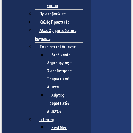
νόμου
Πρωτοβουλίες
Καλές Πρακτικές
Άλλα Χρηματοδοτικά
Εργαλεία
Τουριστικοί Λιμένες
Διαδικασία
Δημιουργίας –
Χωροθέτησης
Τουριστικού
Λιμένα
Χάρτες
Τουριστικών
Λιμένων
Interreg
BestMed