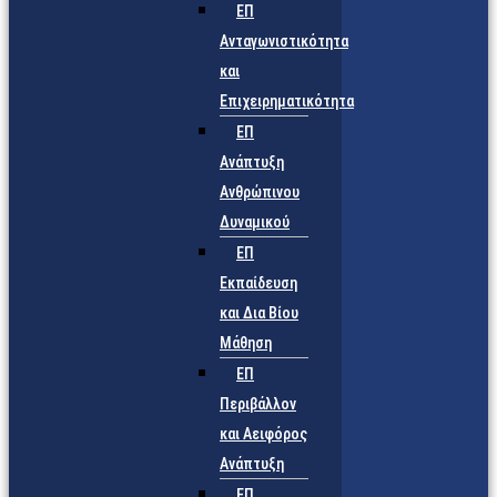
ΕΠ
Ανταγωνιστικότητα
και
Επιχειρηματικότητα
ΕΠ
Ανάπτυξη
Ανθρώπινου
Δυναμικού
ΕΠ
Εκπαίδευση
και Δια Βίου
Μάθηση
ΕΠ
Περιβάλλον
και Αειφόρος
Ανάπτυξη
ΕΠ