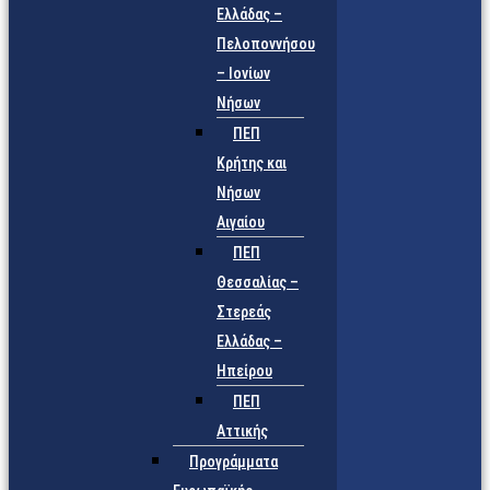
Ελλάδας –
Πελοποννήσου
– Ιονίων
Νήσων
ΠΕΠ
Κρήτης και
Νήσων
Αιγαίου
ΠΕΠ
Θεσσαλίας –
Στερεάς
Ελλάδας –
Ηπείρου
ΠΕΠ
Αττικής
Προγράμματα