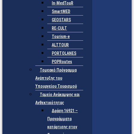
In-MedTouR
SmartMED
GEOSTARS
RE-CULT
Tourism-e
ALTTOUR
PORTOLANES
POPRoutes
Τομεακό Πρόγραμμα
Ανάπτυξης του
Υπουργείου Τουρισμού
Ταμείο Ανάκαμψης και
Ανθεκτικότητας
Δράση 16921 –
Προγράμματα
κατάρτισης στον