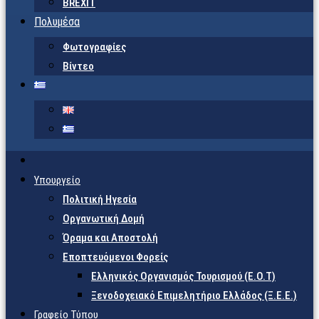
BREXIT
Πολυμέσα
Φωτογραφίες
Βίντεο
Υπουργείο
Πολιτική Ηγεσία
Οργανωτική Δομή
Όραμα και Αποστολή
Εποπτευόμενοι Φορείς
Eλληνικός Οργανισμός Τουρισμού (Ε.Ο.Τ)
Ξενοδοχειακό Επιμελητήριο Ελλάδος (Ξ.Ε.Ε.)
Γραφείο Τύπου