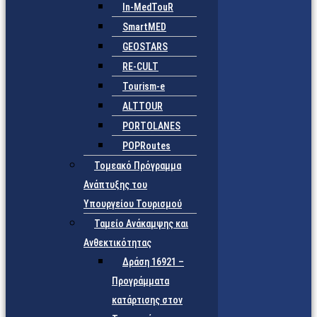
In-MedTouR
SmartMED
GEOSTARS
RE-CULT
Tourism-e
ALTTOUR
PORTOLANES
POPRoutes
Τομεακό Πρόγραμμα
Ανάπτυξης του
Υπουργείου Τουρισμού
Ταμείο Ανάκαμψης και
Ανθεκτικότητας
Δράση 16921 –
Προγράμματα
κατάρτισης στον