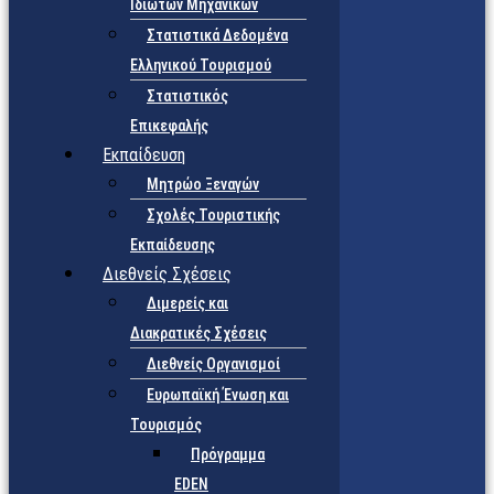
Ιδιωτών Μηχανικών
Στατιστικά Δεδομένα
Ελληνικού Τουρισμού
Στατιστικός
Επικεφαλής
Εκπαίδευση
Μητρώο Ξεναγών
Σχολές Τουριστικής
Εκπαίδευσης
Διεθνείς Σχέσεις
Διμερείς και
Διακρατικές Σχέσεις
Διεθνείς Οργανισμοί
Ευρωπαϊκή Ένωση και
Τουρισμός
Πρόγραμμα
EDEN