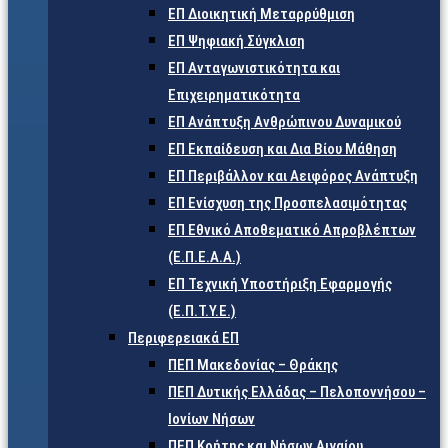
ΕΠ Διοικητική Μεταρρύθμιση
ΕΠ Ψηφιακή Σύγκλιση
ΕΠ Ανταγωνιστικότητα και
Επιχειρηματικότητα
ΕΠ Ανάπτυξη Ανθρώπινου Δυναμικού
ΕΠ Εκπαίδευση και Δια Βίου Μάθηση
ΕΠ Περιβάλλον και Αειφόρος Ανάπτυξη
ΕΠ Ενίσχυση της Προσπελασιμότητας
ΕΠ Εθνικό Αποθεματικό Απροβλέπτων
(Ε.Π.Ε.Α.Α.)
ΕΠ Τεχνική Υποστήριξη Εφαρμογής
(Ε.Π.Τ.Υ.Ε.)
Περιφερειακά ΕΠ
ΠΕΠ Μακεδονίας – Θράκης
ΠΕΠ Δυτικής Ελλάδας – Πελοποννήσου –
Ιονίων Νήσων
ΠΕΠ Κρήτης και Νήσων Αιγαίου