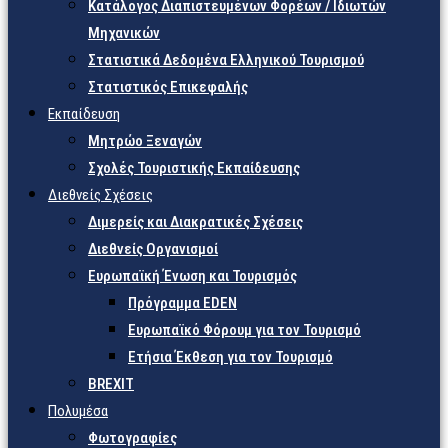
Κατάλογος Διαπιστευμένων Φορέων / Ιδιωτών
Μηχανικών
Στατιστικά Δεδομένα Ελληνικού Τουρισμού
Στατιστικός Επικεφαλής
Εκπαίδευση
Μητρώο Ξεναγών
Σχολές Τουριστικής Εκπαίδευσης
Διεθνείς Σχέσεις
Διμερείς και Διακρατικές Σχέσεις
Διεθνείς Οργανισμοί
Ευρωπαϊκή Ένωση και Τουρισμός
Πρόγραμμα EDEN
Ευρωπαϊκό Φόρουμ για τον Τουρισμό
Ετήσια Έκθεση για τον Τουρισμό
BREXIT
Πολυμέσα
Φωτογραφίες