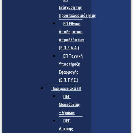
Ενίσχυση της
Προσπελασιμότητας
ΕΠ Εθνικό
Αποθεματικό
Απροβλέπτων
(Ε.Π.Ε.Α.Α.)
ΕΠ Τεχνική
Υποστήριξη
Εφαρμογής
(Ε.Π.Τ.Υ.Ε.)
Περιφερειακά ΕΠ
ΠΕΠ
Μακεδονίας
– Θράκης
ΠΕΠ
Δυτικής