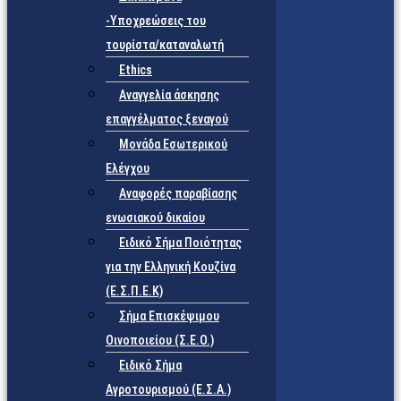
-Υποχρεώσεις του
τουρίστα/καταναλωτή
Ethics
Αναγγελία άσκησης
επαγγέλματος ξεναγού
Μονάδα Εσωτερικού
Ελέγχου
Αναφορές παραβίασης
ενωσιακού δικαίου
Ειδικό Σήμα Ποιότητας
για την Ελληνική Κουζίνα
(Ε.Σ.Π.Ε.Κ)
Σήμα Επισκέψιμου
Οινοποιείου (Σ.Ε.Ο.)
Ειδικό Σήμα
Αγροτουρισμού (Ε.Σ.Α.)