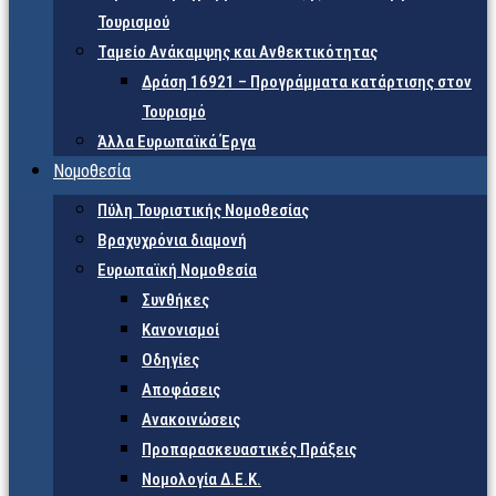
Τουρισμού
Ταμείο Ανάκαμψης και Ανθεκτικότητας
Δράση 16921 – Προγράμματα κατάρτισης στον
Τουρισμό
Άλλα Ευρωπαϊκά Έργα
Νομοθεσία
Πύλη Τουριστικής Νομοθεσίας
Βραχυχρόνια διαμονή
Ευρωπαϊκή Νομοθεσία
Συνθήκες
Κανονισμοί
Οδηγίες
Αποφάσεις
Ανακοινώσεις
Προπαρασκευαστικές Πράξεις
Νομολογία Δ.Ε.Κ.