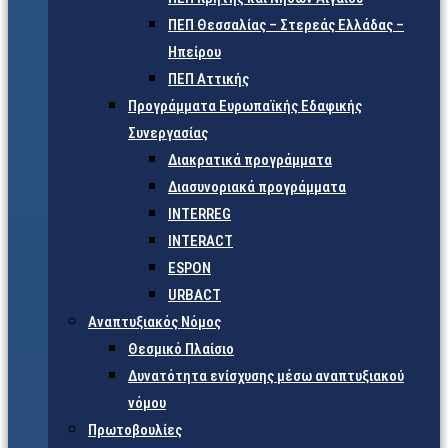
ΠΕΠ Θεσσαλίας – Στερεάς Ελλάδας –
Ηπείρου
ΠΕΠ Αττικής
Προγράμματα Ευρωπαϊκής Εδαφικής
Συνεργασίας
Διακρατικά προγράμματα
Διασυνοριακά προγράμματα
INTERREG
INTERACT
ESPON
URBACT
Αναπτυξιακός Νόμος
Θεσμικό Πλαίσιο
Δυνατότητα ενίσχυσης μέσω αναπτυξιακού
νόμου
Πρωτοβουλίες