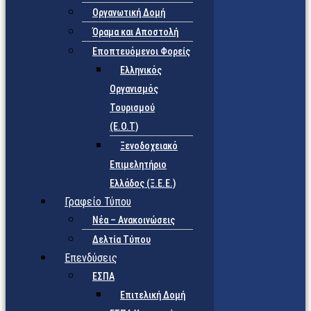
Οργανωτική Δομή
Όραμα και Αποστολή
Εποπτευόμενοι Φορείς
Eλληνικός
Οργανισμός
Τουρισμού
(Ε.Ο.Τ)
Ξενοδοχειακό
Επιμελητήριο
Ελλάδος (Ξ.Ε.Ε.)
Γραφείο Τύπου
Νέα – Ανακοινώσεις
Δελτία Τύπου
Επενδύσεις
ΕΣΠΑ
Επιτελική Δομή