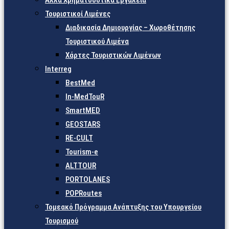
Άλλα Χρηματοδοτικά Εργαλεία
Τουριστικοί Λιμένες
Διαδικασία Δημιουργίας – Χωροθέτησης
Τουριστικού Λιμένα
Χάρτες Τουριστικών Λιμένων
Interreg
BestMed
In-MedTouR
SmartMED
GEOSTARS
RE-CULT
Tourism-e
ALTTOUR
PORTOLANES
POPRoutes
Τομεακό Πρόγραμμα Ανάπτυξης του Υπουργείου
Τουρισμού