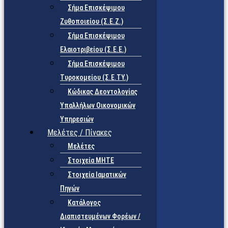
Σήμα Επισκέψιμου
Ζυθοποιείου (Σ.Ε.Ζ.)
Σήμα Επισκέψιμου
Ελαιοτριβείου (Σ.Ε.Ε.)
Σήμα Επισκέψιμου
Τυροκομείου (Σ.Ε.TY.)
Κώδικας Δεοντολογίας
Υπαλλήλων Οικονομικών
Υπηρεσιών
Μελέτες / Πίνακες
Μελέτες
Στοιχεία ΜΗΤΕ
Στοιχεία Ιαματικών
Πηγών
Κατάλογος
Διαπιστευμένων Φορέων /