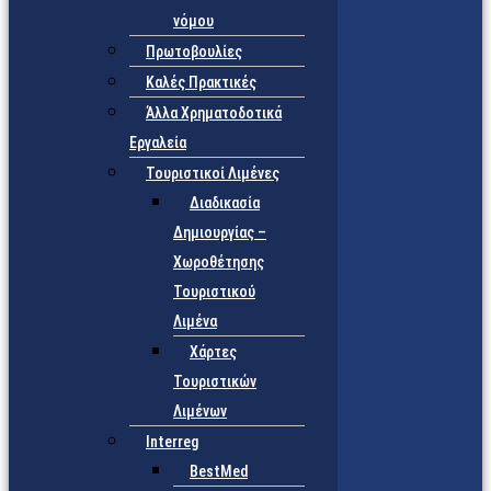
νόμου
Πρωτοβουλίες
Καλές Πρακτικές
Άλλα Χρηματοδοτικά
Εργαλεία
Τουριστικοί Λιμένες
Διαδικασία
Δημιουργίας –
Χωροθέτησης
Τουριστικού
Λιμένα
Χάρτες
Τουριστικών
Λιμένων
Interreg
BestMed