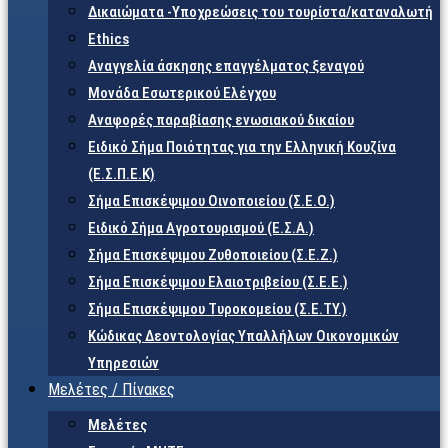
Δικαιώματα -Υποχρεώσεις του τουρίστα/καταναλωτή
Ethics
Αναγγελία άσκησης επαγγέλματος ξεναγού
Μονάδα Εσωτερικού Ελέγχου
Αναφορές παραβίασης ενωσιακού δικαίου
Ειδικό Σήμα Ποιότητας για την Ελληνική Κουζίνα
(Ε.Σ.Π.Ε.Κ)
Σήμα Επισκέψιμου Οινοποιείου (Σ.Ε.Ο.)
Ειδικό Σήμα Αγροτουρισμού (Ε.Σ.Α.)
Σήμα Επισκέψιμου Ζυθοποιείου (Σ.Ε.Ζ.)
Σήμα Επισκέψιμου Ελαιοτριβείου (Σ.Ε.Ε.)
Σήμα Επισκέψιμου Τυροκομείου (Σ.Ε.TY.)
Κώδικας Δεοντολογίας Υπαλλήλων Οικονομικών
Υπηρεσιών
Μελέτες / Πίνακες
Μελέτες