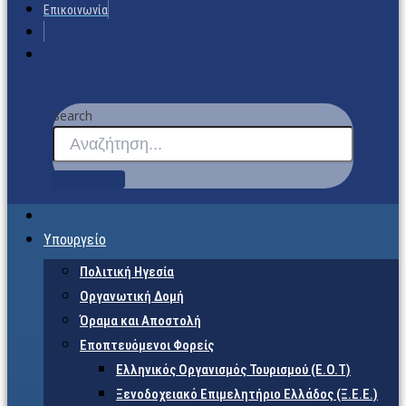
Επικοινωνία
Search
Υπουργείο
Πολιτική Ηγεσία
Οργανωτική Δομή
Όραμα και Αποστολή
Εποπτευόμενοι Φορείς
Eλληνικός Οργανισμός Τουρισμού (Ε.Ο.Τ)
Ξενοδοχειακό Επιμελητήριο Ελλάδος (Ξ.Ε.Ε.)