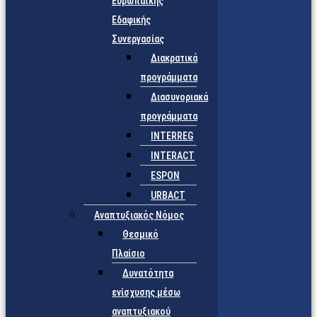
Ευρωπαϊκής
Εδαφικής
Συνεργασίας
Διακρατικά
προγράμματα
Διασυνοριακά
προγράμματα
INTERREG
INTERACT
ESPON
URBACT
Αναπτυξιακός Νόμος
Θεσμικό
Πλαίσιο
Δυνατότητα
ενίσχυσης μέσω
αναπτυξιακού