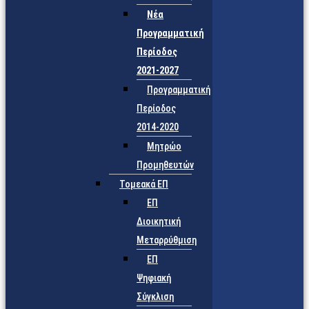
Νέα
Προγραμματική
Περίοδος
2021-2027
Προγραμματική
Περίοδος
2014-2020
Μητρώο
Προμηθευτών
Τομεακά ΕΠ
ΕΠ
Διοικητική
Μεταρρύθμιση
ΕΠ
Ψηφιακή
Σύγκλιση