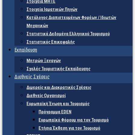
Στοιχεία ΜΗΤΕ
Στοιχεία Ιαματικών Πηγών
Κατάλογος Διαπιστευμένων Φορέων / Ιδιωτών
Μηχανικών
Στατιστικά Δεδομένα Ελληνικού Τουρισμού
Στατιστικός Επικεφαλής
Εκπαίδευση
Μητρώο Ξεναγών
Σχολές Τουριστικής Εκπαίδευσης
Διεθνείς Σχέσεις
Διμερείς και Διακρατικές Σχέσεις
Διεθνείς Οργανισμοί
Ευρωπαϊκή Ένωση και Τουρισμός
Πρόγραμμα EDEN
Ευρωπαϊκό Φόρουμ για τον Τουρισμό
Ετήσια Έκθεση για τον Τουρισμό