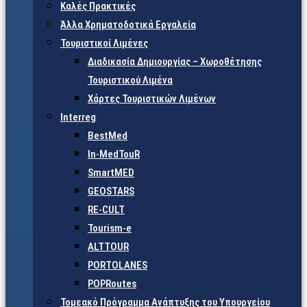
Καλές Πρακτικές
Άλλα Χρηματοδοτικά Εργαλεία
Τουριστικοί Λιμένες
Διαδικασία Δημιουργίας – Χωροθέτησης
Τουριστικού Λιμένα
Χάρτες Τουριστικών Λιμένων
Interreg
BestMed
In-MedTouR
SmartMED
GEOSTARS
RE-CULT
Tourism-e
ALTTOUR
PORTOLANES
POPRoutes
Τομεακό Πρόγραμμα Ανάπτυξης του Υπουργείου