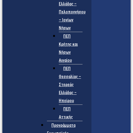
Ελλάδας –
Πελοποννήσου
– Ιονίων
Νήσων
ΠΕΠ
Κρήτης και
Νήσων
Αιγαίου
ΠΕΠ
Θεσσαλίας –
Στερεάς
Ελλάδας –
Ηπείρου
ΠΕΠ
Αττικής
Προγράμματα