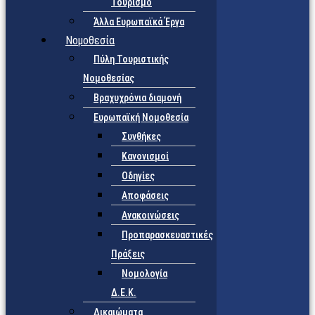
Τουρισμό
Άλλα Ευρωπαϊκά Έργα
Νομοθεσία
Πύλη Τουριστικής
Νομοθεσίας
Βραχυχρόνια διαμονή
Ευρωπαϊκή Νομοθεσία
Συνθήκες
Κανονισμοί
Οδηγίες
Αποφάσεις
Ανακοινώσεις
Προπαρασκευαστικές
Πράξεις
Νομολογία
Δ.Ε.Κ.
Δικαιώματα