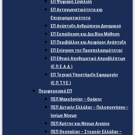
ΕΠ Ψηφιακή Σύγκλιση
ΕΠ Ανταγωνιστικότητα και
Επιχειρηματικότητα
ΕΠ Ανάπτυξη Ανθρώπινου Δυναμικού
ΕΠ Εκπαίδευση και Δια Βίου Μάθηση
ΕΠ Περιβάλλον και Αειφόρος Ανάπτυξη
ΕΠ Ενίσχυση της Προσπελασιμότητας
ΕΠ Εθνικό Αποθεματικό Απροβλέπτων
(Ε.Π.Ε.Α.Α.)
ΕΠ Τεχνική Υποστήριξη Εφαρμογής
(Ε.Π.Τ.Υ.Ε.)
Περιφερειακά ΕΠ
ΠΕΠ Μακεδονίας – Θράκης
ΠΕΠ Δυτικής Ελλάδας – Πελοποννήσου –
Ιονίων Νήσων
ΠΕΠ Κρήτης και Νήσων Αιγαίου
ΠΕΠ Θεσσαλίας – Στερεάς Ελλάδας –