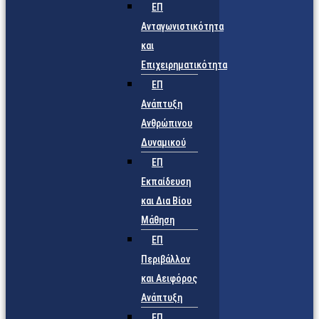
ΕΠ
Ανταγωνιστικότητα
και
Επιχειρηματικότητα
ΕΠ
Ανάπτυξη
Ανθρώπινου
Δυναμικού
ΕΠ
Εκπαίδευση
και Δια Βίου
Μάθηση
ΕΠ
Περιβάλλον
και Αειφόρος
Ανάπτυξη
ΕΠ