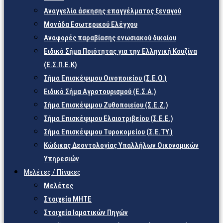
Αναγγελία άσκησης επαγγέλματος ξεναγού
Μονάδα Εσωτερικού Ελέγχου
Αναφορές παραβίασης ενωσιακού δικαίου
Ειδικό Σήμα Ποιότητας για την Ελληνική Κουζίνα
(Ε.Σ.Π.Ε.Κ)
Σήμα Επισκέψιμου Οινοποιείου (Σ.Ε.Ο.)
Ειδικό Σήμα Αγροτουρισμού (Ε.Σ.Α.)
Σήμα Επισκέψιμου Ζυθοποιείου (Σ.Ε.Ζ.)
Σήμα Επισκέψιμου Ελαιοτριβείου (Σ.Ε.Ε.)
Σήμα Επισκέψιμου Τυροκομείου (Σ.Ε.TY.)
Κώδικας Δεοντολογίας Υπαλλήλων Οικονομικών
Υπηρεσιών
Μελέτες / Πίνακες
Μελέτες
Στοιχεία ΜΗΤΕ
Στοιχεία Ιαματικών Πηγών