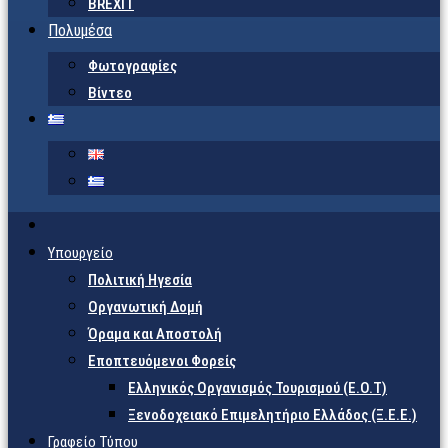
BREXIT
Πολυμέσα
Φωτογραφίες
Βίντεο
Υπουργείο
Πολιτική Ηγεσία
Οργανωτική Δομή
Όραμα και Αποστολή
Εποπτευόμενοι Φορείς
Eλληνικός Οργανισμός Τουρισμού (Ε.Ο.Τ)
Ξενοδοχειακό Επιμελητήριο Ελλάδος (Ξ.Ε.Ε.)
Γραφείο Τύπου