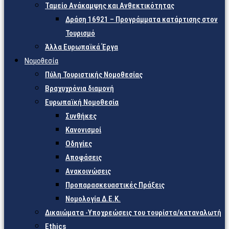
Ταμείο Ανάκαμψης και Ανθεκτικότητας
Δράση 16921 – Προγράμματα κατάρτισης στον
Τουρισμό
Άλλα Ευρωπαϊκά Έργα
Νομοθεσία
Πύλη Τουριστικής Νομοθεσίας
Βραχυχρόνια διαμονή
Ευρωπαϊκή Νομοθεσία
Συνθήκες
Κανονισμοί
Οδηγίες
Αποφάσεις
Ανακοινώσεις
Προπαρασκευαστικές Πράξεις
Νομολογία Δ.Ε.Κ.
Δικαιώματα -Υποχρεώσεις του τουρίστα/καταναλωτή
Ethics