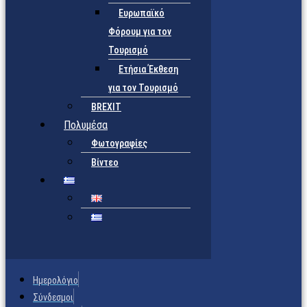
Ευρωπαϊκό
Φόρουμ για τον
Τουρισμό
Ετήσια Έκθεση
για τον Τουρισμό
BREXIT
Πολυμέσα
Φωτογραφίες
Βίντεο
Ημερολόγιο
Σύνδεσμοι