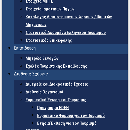
Στοιχεία ΜΗΤΕ
Στοιχεία Ιαματικών Πηγών
Κατάλογος Διαπιστευμένων Φορέων / Ιδιωτών
Μηχανικών
Στατιστικά Δεδομένα Ελληνικού Τουρισμού
Στατιστικός Επικεφαλής
Εκπαίδευση
Μητρώο Ξεναγών
Σχολές Τουριστικής Εκπαίδευσης
Διεθνείς Σχέσεις
Διμερείς και Διακρατικές Σχέσεις
Διεθνείς Οργανισμοί
Ευρωπαϊκή Ένωση και Τουρισμός
Πρόγραμμα EDEN
Ευρωπαϊκό Φόρουμ για τον Τουρισμό
Ετήσια Έκθεση για τον Τουρισμό