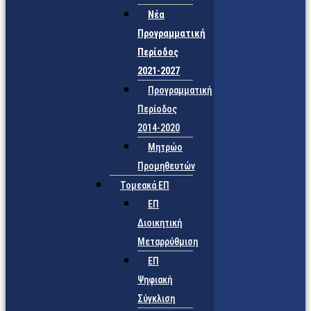
Νέα
Προγραμματική
Περίοδος
2021-2027
Προγραμματική
Περίοδος
2014-2020
Μητρώο
Προμηθευτών
Τομεακά ΕΠ
ΕΠ
Διοικητική
Μεταρρύθμιση
ΕΠ
Ψηφιακή
Σύγκλιση