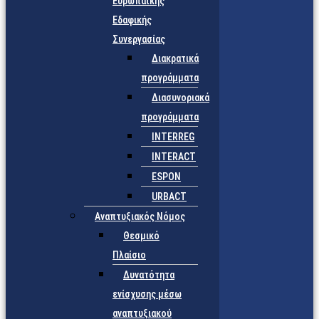
Ευρωπαϊκής
Εδαφικής
Συνεργασίας
Διακρατικά
προγράμματα
Διασυνοριακά
προγράμματα
INTERREG
INTERACT
ESPON
URBACT
Αναπτυξιακός Νόμος
Θεσμικό
Πλαίσιο
Δυνατότητα
ενίσχυσης μέσω
αναπτυξιακού