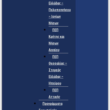
Ελλάδας –
Πελοποννήσου
– Ιονίων
Νήσων
ΠΕΠ
Κρήτης και
Νήσων
Αιγαίου
ΠΕΠ
Θεσσαλίας –
Στερεάς
Ελλάδας –
Ηπείρου
ΠΕΠ
Αττικής
Προγράμματα