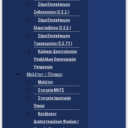
Σήμα Επισκέψιμου
Ζυθοποιείου (Σ.Ε.Ζ.)
Σήμα Επισκέψιμου
Ελαιοτριβείου (Σ.Ε.Ε.)
Σήμα Επισκέψιμου
Τυροκομείου (Σ.Ε.TY.)
Κώδικας Δεοντολογίας
Υπαλλήλων Οικονομικών
Υπηρεσιών
Μελέτες / Πίνακες
Μελέτες
Στοιχεία ΜΗΤΕ
Στοιχεία Ιαματικών
Πηγών
Κατάλογος
Διαπιστευμένων Φορέων /