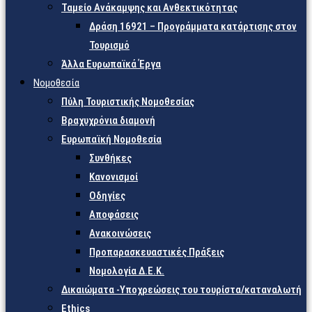
Ταμείο Ανάκαμψης και Ανθεκτικότητας
Δράση 16921 – Προγράμματα κατάρτισης στον
Τουρισμό
Άλλα Ευρωπαϊκά Έργα
Νομοθεσία
Πύλη Τουριστικής Νομοθεσίας
Βραχυχρόνια διαμονή
Ευρωπαϊκή Νομοθεσία
Συνθήκες
Κανονισμοί
Οδηγίες
Αποφάσεις
Ανακοινώσεις
Προπαρασκευαστικές Πράξεις
Νομολογία Δ.Ε.Κ.
Δικαιώματα -Υποχρεώσεις του τουρίστα/καταναλωτή
Ethics