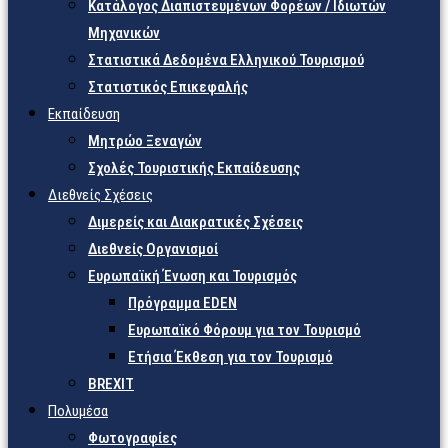
Κατάλογος Διαπιστευμένων Φορέων / Ιδιωτών
Μηχανικών
Στατιστικά Δεδομένα Ελληνικού Τουρισμού
Στατιστικός Επικεφαλής
Εκπαίδευση
Μητρώο Ξεναγών
Σχολές Τουριστικής Εκπαίδευσης
Διεθνείς Σχέσεις
Διμερείς και Διακρατικές Σχέσεις
Διεθνείς Οργανισμοί
Ευρωπαϊκή Ένωση και Τουρισμός
Πρόγραμμα EDEN
Ευρωπαϊκό Φόρουμ για τον Τουρισμό
Ετήσια Έκθεση για τον Τουρισμό
BREXIT
Πολυμέσα
Φωτογραφίες