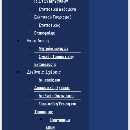
Ιδιωτών Μηχανικών
Στατιστικά Δεδομένα
Ελληνικού Τουρισμού
Στατιστικός
Επικεφαλής
Εκπαίδευση
Μητρώο Ξεναγών
Σχολές Τουριστικής
Εκπαίδευσης
Διεθνείς Σχέσεις
Διμερείς και
Διακρατικές Σχέσεις
Διεθνείς Οργανισμοί
Ευρωπαϊκή Ένωση και
Τουρισμός
Πρόγραμμα
EDEN