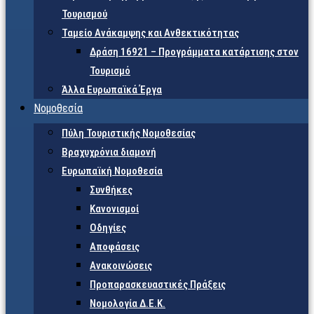
Τουρισμού
Ταμείο Ανάκαμψης και Ανθεκτικότητας
Δράση 16921 – Προγράμματα κατάρτισης στον
Τουρισμό
Άλλα Ευρωπαϊκά Έργα
Νομοθεσία
Πύλη Τουριστικής Νομοθεσίας
Βραχυχρόνια διαμονή
Ευρωπαϊκή Νομοθεσία
Συνθήκες
Κανονισμοί
Οδηγίες
Αποφάσεις
Ανακοινώσεις
Προπαρασκευαστικές Πράξεις
Νομολογία Δ.Ε.Κ.