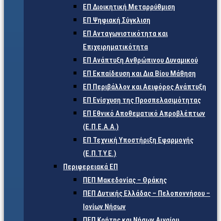
ΕΠ Διοικητική Μεταρρύθμιση
ΕΠ Ψηφιακή Σύγκλιση
ΕΠ Ανταγωνιστικότητα και
Επιχειρηματικότητα
ΕΠ Ανάπτυξη Ανθρώπινου Δυναμικού
ΕΠ Εκπαίδευση και Δια Βίου Μάθηση
ΕΠ Περιβάλλον και Αειφόρος Ανάπτυξη
ΕΠ Ενίσχυση της Προσπελασιμότητας
ΕΠ Εθνικό Αποθεματικό Απροβλέπτων
(Ε.Π.Ε.Α.Α.)
ΕΠ Τεχνική Υποστήριξη Εφαρμογής
(Ε.Π.Τ.Υ.Ε.)
Περιφερειακά ΕΠ
ΠΕΠ Μακεδονίας – Θράκης
ΠΕΠ Δυτικής Ελλάδας – Πελοποννήσου –
Ιονίων Νήσων
ΠΕΠ Κρήτης και Νήσων Αιγαίου