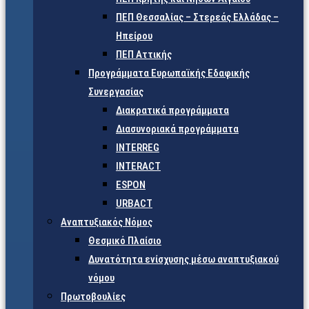
ΠΕΠ Θεσσαλίας – Στερεάς Ελλάδας –
Ηπείρου
ΠΕΠ Αττικής
Προγράμματα Ευρωπαϊκής Εδαφικής
Συνεργασίας
Διακρατικά προγράμματα
Διασυνοριακά προγράμματα
INTERREG
INTERACT
ESPON
URBACT
Αναπτυξιακός Νόμος
Θεσμικό Πλαίσιο
Δυνατότητα ενίσχυσης μέσω αναπτυξιακού
νόμου
Πρωτοβουλίες