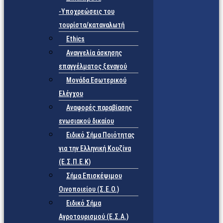
-Υποχρεώσεις του
τουρίστα/καταναλωτή
Ethics
Αναγγελία άσκησης
επαγγέλματος ξεναγού
Μονάδα Εσωτερικού
Ελέγχου
Αναφορές παραβίασης
ενωσιακού δικαίου
Ειδικό Σήμα Ποιότητας
για την Ελληνική Κουζίνα
(Ε.Σ.Π.Ε.Κ)
Σήμα Επισκέψιμου
Οινοποιείου (Σ.Ε.Ο.)
Ειδικό Σήμα
Αγροτουρισμού (Ε.Σ.Α.)