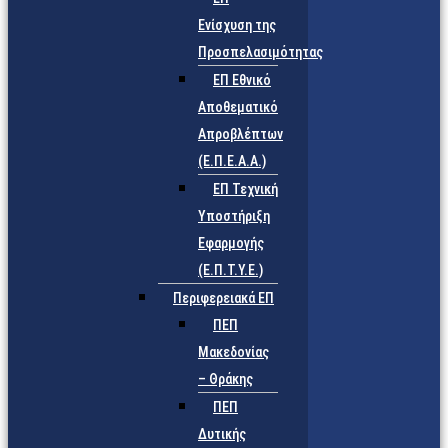
Ενίσχυση της
Προσπελασιμότητας
ΕΠ Εθνικό
Αποθεματικό
Απροβλέπτων
(Ε.Π.Ε.Α.Α.)
ΕΠ Τεχνική
Υποστήριξη
Εφαρμογής
(Ε.Π.Τ.Υ.Ε.)
Περιφερειακά ΕΠ
ΠΕΠ
Μακεδονίας
– Θράκης
ΠΕΠ
Δυτικής