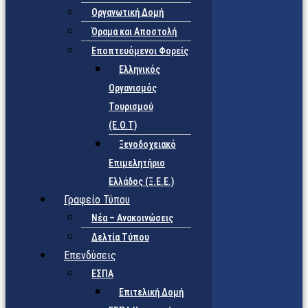
Οργανωτική Δομή
Όραμα και Αποστολή
Εποπτευόμενοι Φορείς
Eλληνικός
Οργανισμός
Τουρισμού
(Ε.Ο.Τ)
Ξενοδοχειακό
Επιμελητήριο
Ελλάδος (Ξ.Ε.Ε.)
Γραφείο Τύπου
Νέα – Ανακοινώσεις
Δελτία Τύπου
Επενδύσεις
ΕΣΠΑ
Επιτελική Δομή