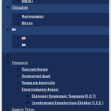
BREXIT
Πολυμέσα
Φωτογραφίες
Βίντεο
Υπουργείο
Πολιτική Ηγεσία
Οργανωτική Δομή
Όραμα και Αποστολή
Εποπτευόμενοι Φορείς
Eλληνικός Οργανισμός Τουρισμού (Ε.Ο.Τ)
Ξενοδοχειακό Επιμελητήριο Ελλάδος (Ξ.Ε.Ε.)
Γραφείο Τύπου