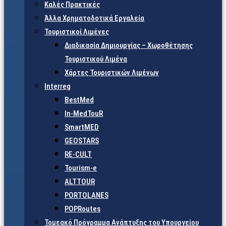
Καλές Πρακτικές
Άλλα Χρηματοδοτικά Εργαλεία
Τουριστικοί Λιμένες
Διαδικασία Δημιουργίας – Χωροθέτησης
Τουριστικού Λιμένα
Χάρτες Τουριστικών Λιμένων
Interreg
BestMed
In-MedTouR
SmartMED
GEOSTARS
RE-CULT
Tourism-e
ALTTOUR
PORTOLANES
POPRoutes
Τομεακό Πρόγραμμα Ανάπτυξης του Υπουργείου