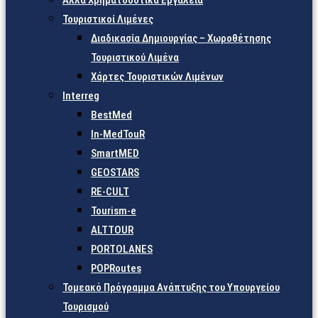
Άλλα Χρηματοδοτικά Εργαλεία
Τουριστικοί Λιμένες
Διαδικασία Δημιουργίας – Χωροθέτησης
Τουριστικού Λιμένα
Χάρτες Τουριστικών Λιμένων
Interreg
BestMed
In-MedTouR
SmartMED
GEOSTARS
RE-CULT
Tourism-e
ALTTOUR
PORTOLANES
POPRoutes
Τομεακό Πρόγραμμα Ανάπτυξης του Υπουργείου
Τουρισμού