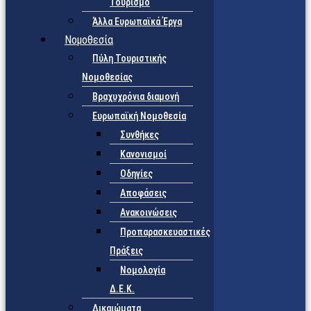
Τουρισμό
Άλλα Ευρωπαϊκά Έργα
Νομοθεσία
Πύλη Τουριστικής
Νομοθεσίας
Βραχυχρόνια διαμονή
Ευρωπαϊκή Νομοθεσία
Συνθήκες
Κανονισμοί
Οδηγίες
Αποφάσεις
Ανακοινώσεις
Προπαρασκευαστικές
Πράξεις
Νομολογία
Δ.Ε.Κ.
Δικαιώματα