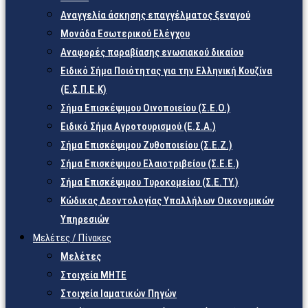
Αναγγελία άσκησης επαγγέλματος ξεναγού
Μονάδα Εσωτερικού Ελέγχου
Αναφορές παραβίασης ενωσιακού δικαίου
Ειδικό Σήμα Ποιότητας για την Ελληνική Κουζίνα
(Ε.Σ.Π.Ε.Κ)
Σήμα Επισκέψιμου Οινοποιείου (Σ.Ε.Ο.)
Ειδικό Σήμα Αγροτουρισμού (Ε.Σ.Α.)
Σήμα Επισκέψιμου Ζυθοποιείου (Σ.Ε.Ζ.)
Σήμα Επισκέψιμου Ελαιοτριβείου (Σ.Ε.Ε.)
Σήμα Επισκέψιμου Τυροκομείου (Σ.Ε.TY.)
Κώδικας Δεοντολογίας Υπαλλήλων Οικονομικών
Υπηρεσιών
Μελέτες / Πίνακες
Μελέτες
Στοιχεία ΜΗΤΕ
Στοιχεία Ιαματικών Πηγών