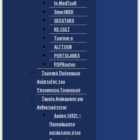
In-MedTouR
SmartMED
GEOSTARS
RE-CULT
Tourism-e
ALTTOUR
PORTOLANES
POPRoutes
Τομεακό Πρόγραμμα
Ανάπτυξης του
Υπουργείου Τουρισμού
Ταμείο Ανάκαμψης και
Ανθεκτικότητας
Δράση 16921 –
Προγράμματα
κατάρτισης στον