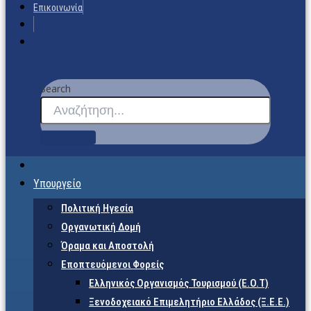
Επικοινωνία
Search
Υπουργείο
Πολιτική Ηγεσία
Οργανωτική Δομή
Όραμα και Αποστολή
Εποπτευόμενοι Φορείς
Eλληνικός Οργανισμός Τουρισμού (Ε.Ο.Τ)
Ξενοδοχειακό Επιμελητήριο Ελλάδος (Ξ.Ε.Ε.)