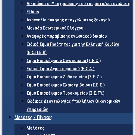
Δικαιώματα -Υποχρεώσεις του τουρίστα/καταναλωτή
Ethics
Αναγγελία άσκησης επαγγέλματος ξεναγού
Μονάδα Εσωτερικού Ελέγχου
Αναφορές παραβίασης ενωσιακού δικαίου
Ειδικό Σήμα Ποιότητας για την Ελληνική Κουζίνα
(Ε.Σ.Π.Ε.Κ)
Σήμα Επισκέψιμου Οινοποιείου (Σ.Ε.Ο.)
Ειδικό Σήμα Αγροτουρισμού (Ε.Σ.Α.)
Σήμα Επισκέψιμου Ζυθοποιείου (Σ.Ε.Ζ.)
Σήμα Επισκέψιμου Ελαιοτριβείου (Σ.Ε.Ε.)
Σήμα Επισκέψιμου Τυροκομείου (Σ.Ε.TY.)
Κώδικας Δεοντολογίας Υπαλλήλων Οικονομικών
Υπηρεσιών
Μελέτες / Πίνακες
Μελέτες