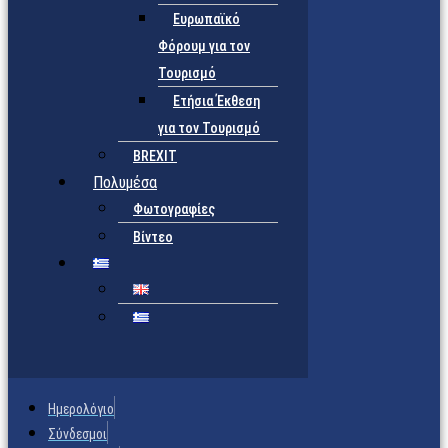
Ευρωπαϊκό
Φόρουμ για τον
Τουρισμό
Ετήσια Έκθεση
για τον Τουρισμό
BREXIT
Πολυμέσα
Φωτογραφίες
Βίντεο
Ημερολόγιο
Σύνδεσμοι