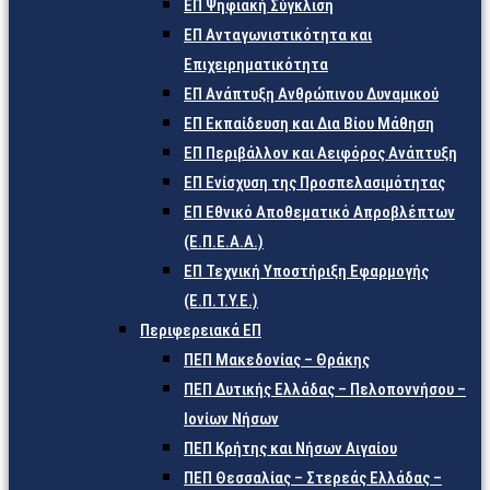
ΕΠ Ψηφιακή Σύγκλιση
ΕΠ Ανταγωνιστικότητα και
Επιχειρηματικότητα
ΕΠ Ανάπτυξη Ανθρώπινου Δυναμικού
ΕΠ Εκπαίδευση και Δια Βίου Μάθηση
ΕΠ Περιβάλλον και Αειφόρος Ανάπτυξη
ΕΠ Ενίσχυση της Προσπελασιμότητας
ΕΠ Εθνικό Αποθεματικό Απροβλέπτων
(Ε.Π.Ε.Α.Α.)
ΕΠ Τεχνική Υποστήριξη Εφαρμογής
(Ε.Π.Τ.Υ.Ε.)
Περιφερειακά ΕΠ
ΠΕΠ Μακεδονίας – Θράκης
ΠΕΠ Δυτικής Ελλάδας – Πελοποννήσου –
Ιονίων Νήσων
ΠΕΠ Κρήτης και Νήσων Αιγαίου
ΠΕΠ Θεσσαλίας – Στερεάς Ελλάδας –