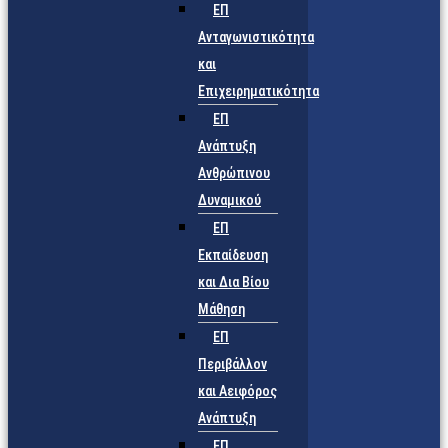
ΕΠ
Ανταγωνιστικότητα
και
Επιχειρηματικότητα
ΕΠ
Ανάπτυξη
Ανθρώπινου
Δυναμικού
ΕΠ
Εκπαίδευση
και Δια Βίου
Μάθηση
ΕΠ
Περιβάλλον
και Αειφόρος
Ανάπτυξη
ΕΠ