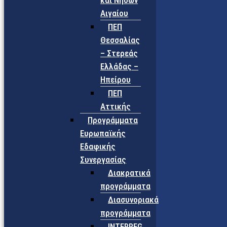
και Νήσων
Αιγαίου
ΠΕΠ
Θεσσαλίας
– Στερεάς
Ελλάδας –
Ηπείρου
ΠΕΠ
Αττικής
Προγράμματα
Ευρωπαϊκής
Εδαφικής
Συνεργασίας
Διακρατικά
προγράμματα
Διασυνοριακά
προγράμματα
INTERREG