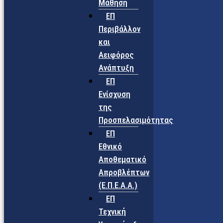
Μάθηση
ΕΠ
Περιβάλλον
και
Αειφόρος
Ανάπτυξη
ΕΠ
Ενίσχυση
της
Προσπελασιμότητας
ΕΠ
Εθνικό
Αποθεματικό
Απροβλέπτων
(Ε.Π.Ε.Α.Α.)
ΕΠ
Τεχνική