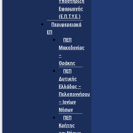
Υποστήριξη
Εφαρμογής
(Ε.Π.Τ.Υ.Ε.)
Περιφερειακά
ΕΠ
ΠΕΠ
Μακεδονίας
–
Θράκης
ΠΕΠ
Δυτικής
Ελλάδας –
Πελοποννήσου
– Ιονίων
Νήσων
ΠΕΠ
Κρήτης