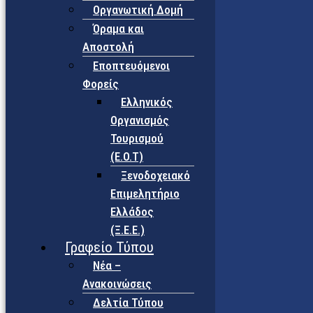
Οργανωτική Δομή
Όραμα και
Αποστολή
Εποπτευόμενοι
Φορείς
Eλληνικός
Οργανισμός
Τουρισμού
(Ε.Ο.Τ)
Ξενοδοχειακό
Επιμελητήριο
Ελλάδος
(Ξ.Ε.Ε.)
Γραφείο Τύπου
Νέα –
Ανακοινώσεις
Δελτία Τύπου