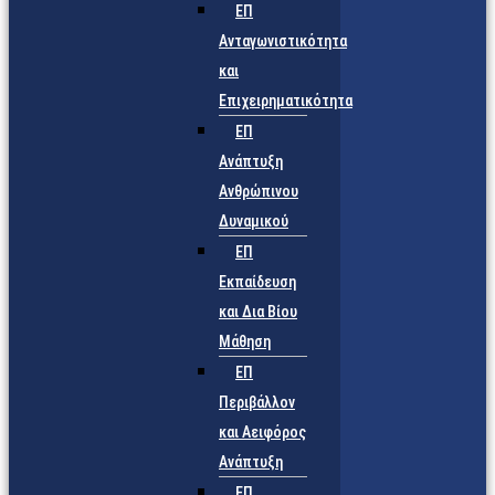
ΕΠ
Ανταγωνιστικότητα
και
Επιχειρηματικότητα
ΕΠ
Ανάπτυξη
Ανθρώπινου
Δυναμικού
ΕΠ
Εκπαίδευση
και Δια Βίου
Μάθηση
ΕΠ
Περιβάλλον
και Αειφόρος
Ανάπτυξη
ΕΠ