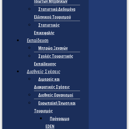
Ιδιωτών Μηχανικών
Στατιστικά Δεδομένα
Ελληνικού Τουρισμού
Στατιστικός
Επικεφαλής
Εκπαίδευση
Μητρώο Ξεναγών
Σχολές Τουριστικής
Εκπαίδευσης
Διεθνείς Σχέσεις
Διμερείς και
Διακρατικές Σχέσεις
Διεθνείς Οργανισμοί
Ευρωπαϊκή Ένωση και
Τουρισμός
Πρόγραμμα
EDEN