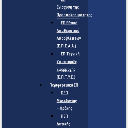
Ενίσχυση της
Προσπελασιμότητας
ΕΠ Εθνικό
Αποθεματικό
Απροβλέπτων
(Ε.Π.Ε.Α.Α.)
ΕΠ Τεχνική
Υποστήριξη
Εφαρμογής
(Ε.Π.Τ.Υ.Ε.)
Περιφερειακά ΕΠ
ΠΕΠ
Μακεδονίας
– Θράκης
ΠΕΠ
Δυτικής