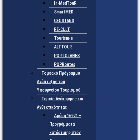
In-MedTouR
SmartMED
GEOSTARS
RE-CULT
Tourism-e
ALTTOUR
PORTOLANES
POPRoutes
Τομεακό Πρόγραμμα
Ανάπτυξης του
Υπουργείου Τουρισμού
Ταμείο Ανάκαμψης και
Ανθεκτικότητας
Δράση 16921 –
Προγράμματα
κατάρτισης στον