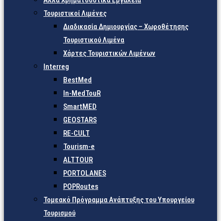
Άλλα Χρηματοδοτικά Εργαλεία
Τουριστικοί Λιμένες
Διαδικασία Δημιουργίας – Χωροθέτησης
Τουριστικού Λιμένα
Χάρτες Τουριστικών Λιμένων
Interreg
BestMed
In-MedTouR
SmartMED
GEOSTARS
RE-CULT
Tourism-e
ALTTOUR
PORTOLANES
POPRoutes
Τομεακό Πρόγραμμα Ανάπτυξης του Υπουργείου
Τουρισμού