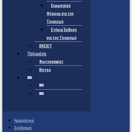
Ευρωπαϊκό
Φόρουμ για τον
Τουρισμό
Ετήσια Έκθεση
για τον Τουρισμό
BREXIT
Πολυμέσα
Φωτογραφίες
Βίντεο
Ημερολόγιο
Σύνδεσμοι