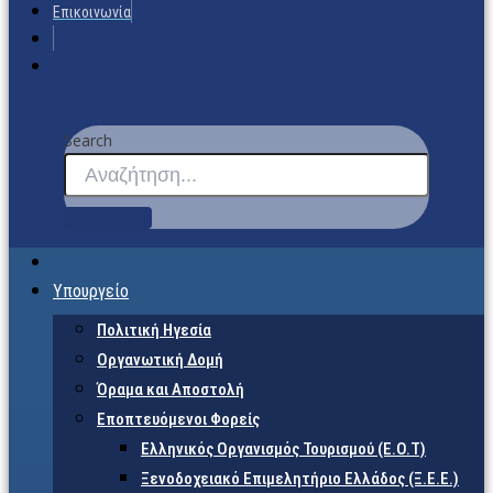
Επικοινωνία
Search
Υπουργείο
Πολιτική Ηγεσία
Οργανωτική Δομή
Όραμα και Αποστολή
Εποπτευόμενοι Φορείς
Eλληνικός Οργανισμός Τουρισμού (Ε.Ο.Τ)
Ξενοδοχειακό Επιμελητήριο Ελλάδος (Ξ.Ε.Ε.)