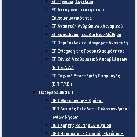
ΕΠ Ψηφιακή Σύγκλιση
ΕΠ Ανταγωνιστικότητα και
Επιχειρηματικότητα
ΕΠ Ανάπτυξη Ανθρώπινου Δυναμικού
ΕΠ Εκπαίδευση και Δια Βίου Μάθηση
ΕΠ Περιβάλλον και Αειφόρος Ανάπτυξη
ΕΠ Ενίσχυση της Προσπελασιμότητας
ΕΠ Εθνικό Αποθεματικό Απροβλέπτων
(Ε.Π.Ε.Α.Α.)
ΕΠ Τεχνική Υποστήριξη Εφαρμογής
(Ε.Π.Τ.Υ.Ε.)
Περιφερειακά ΕΠ
ΠΕΠ Μακεδονίας – Θράκης
ΠΕΠ Δυτικής Ελλάδας – Πελοποννήσου –
Ιονίων Νήσων
ΠΕΠ Κρήτης και Νήσων Αιγαίου
ΠΕΠ Θεσσαλίας – Στερεάς Ελλάδας –