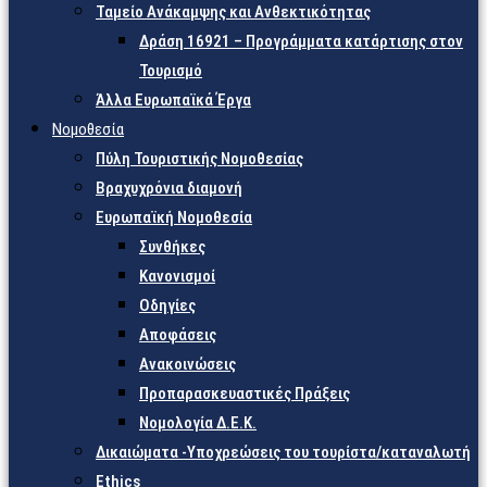
Ταμείο Ανάκαμψης και Ανθεκτικότητας
Δράση 16921 – Προγράμματα κατάρτισης στον
Τουρισμό
Άλλα Ευρωπαϊκά Έργα
Νομοθεσία
Πύλη Τουριστικής Νομοθεσίας
Βραχυχρόνια διαμονή
Ευρωπαϊκή Νομοθεσία
Συνθήκες
Κανονισμοί
Οδηγίες
Αποφάσεις
Ανακοινώσεις
Προπαρασκευαστικές Πράξεις
Νομολογία Δ.Ε.Κ.
Δικαιώματα -Υποχρεώσεις του τουρίστα/καταναλωτή
Ethics