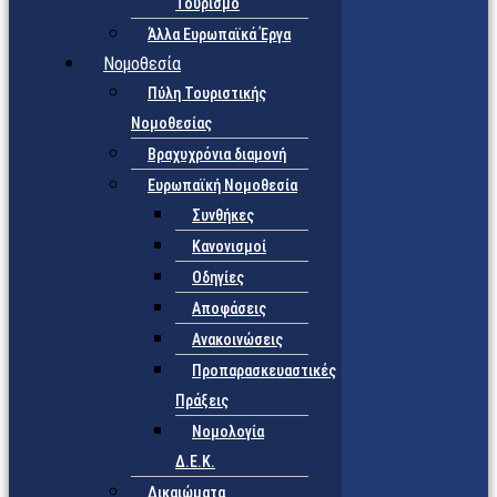
Τουρισμό
Άλλα Ευρωπαϊκά Έργα
Νομοθεσία
Πύλη Τουριστικής
Νομοθεσίας
Βραχυχρόνια διαμονή
Ευρωπαϊκή Νομοθεσία
Συνθήκες
Κανονισμοί
Οδηγίες
Αποφάσεις
Ανακοινώσεις
Προπαρασκευαστικές
Πράξεις
Νομολογία
Δ.Ε.Κ.
Δικαιώματα