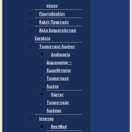
νόμου
Πρωτοβουλίες
Καλές Πρακτικές
Άλλα Χρηματοδοτικά
Εργαλεία
Τουριστικοί Λιμένες
Διαδικασία
Δημιουργίας –
Χωροθέτησης
Τουριστικού
Λιμένα
Χάρτες
Τουριστικών
Λιμένων
Interreg
BestMed