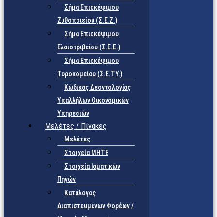
Σήμα Επισκέψιμου
Ζυθοποιείου (Σ.Ε.Ζ.)
Σήμα Επισκέψιμου
Ελαιοτριβείου (Σ.Ε.Ε.)
Σήμα Επισκέψιμου
Τυροκομείου (Σ.Ε.TY.)
Κώδικας Δεοντολογίας
Υπαλλήλων Οικονομικών
Υπηρεσιών
Μελέτες / Πίνακες
Μελέτες
Στοιχεία ΜΗΤΕ
Στοιχεία Ιαματικών
Πηγών
Κατάλογος
Διαπιστευμένων Φορέων /