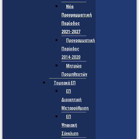
Νέα
Προγραμματική
Περίοδος
2021-2027
Προγραμματική
Περίοδος
2014-2020
Μητρώο
Προμηθευτών
Τομεακά ΕΠ
ΕΠ
Διοικητική
Μεταρρύθμιση
ΕΠ
Ψηφιακή
Σύγκλιση