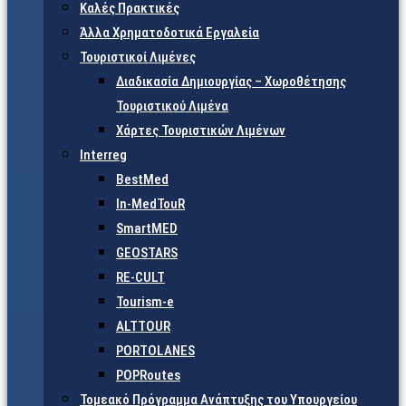
Καλές Πρακτικές
Άλλα Χρηματοδοτικά Εργαλεία
Τουριστικοί Λιμένες
Διαδικασία Δημιουργίας – Χωροθέτησης
Τουριστικού Λιμένα
Χάρτες Τουριστικών Λιμένων
Interreg
BestMed
In-MedTouR
SmartMED
GEOSTARS
RE-CULT
Tourism-e
ALTTOUR
PORTOLANES
POPRoutes
Τομεακό Πρόγραμμα Ανάπτυξης του Υπουργείου