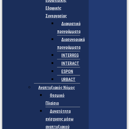
Ευρωπαϊκής
Εδαφικής
Συνεργασίας
Διακρατικά
προγράμματα
Διασυνοριακά
προγράμματα
INTERREG
INTERACT
ESPON
URBACT
Αναπτυξιακός Νόμος
Θεσμικό
Πλαίσιο
Δυνατότητα
ενίσχυσης μέσω
αναπτυξιακού