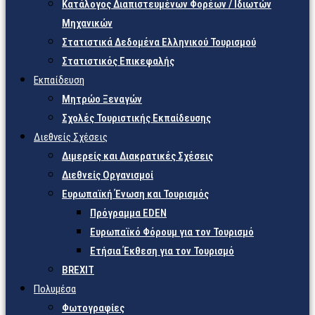
Κατάλογος Διαπιστευμένων Φορέων / Ιδιωτών
Μηχανικών
Στατιστικά Δεδομένα Ελληνικού Τουρισμού
Στατιστικός Επικεφαλής
Εκπαίδευση
Μητρώο Ξεναγών
Σχολές Τουριστικής Εκπαίδευσης
Διεθνείς Σχέσεις
Διμερείς και Διακρατικές Σχέσεις
Διεθνείς Οργανισμοί
Ευρωπαϊκή Ένωση και Τουρισμός
Πρόγραμμα EDEN
Ευρωπαϊκό Φόρουμ για τον Τουρισμό
Ετήσια Έκθεση για τον Τουρισμό
BREXIT
Πολυμέσα
Φωτογραφίες