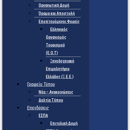
Οργανωτική Δομή
Όραμα και Αποστολή
Εποπτευόμενοι Φορείς
Eλληνικός
Οργανισμός
Τουρισμού
(Ε.Ο.Τ)
Ξενοδοχειακό
Επιμελητήριο
Ελλάδος (Ξ.Ε.Ε.)
Γραφείο Τύπου
Νέα – Ανακοινώσεις
Δελτία Τύπου
Επενδύσεις
ΕΣΠΑ
Επιτελική Δομή