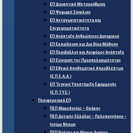
ΕΠ Διοικητική Μεταρρύθμιση
ΕΠ Ψηφιακή Σύγκλιση
ΕΠ Ανταγωνιστικότητα και
Επιχειρηματικότητα
ΕΠ Ανάπτυξη Ανθρώπινου Δυναμικού
ΕΠ Εκπαίδευση και Δια Βίου Μάθηση
ΕΠ Περιβάλλον και Αειφόρος Ανάπτυξη
ΕΠ Ενίσχυση της Προσπελασιμότητας
ΕΠ Εθνικό Αποθεματικό Απροβλέπτων
(Ε.Π.Ε.Α.Α.)
ΕΠ Τεχνική Υποστήριξη Εφαρμογής
(Ε.Π.Τ.Υ.Ε.)
Περιφερειακά ΕΠ
ΠΕΠ Μακεδονίας – Θράκης
ΠΕΠ Δυτικής Ελλάδας – Πελοποννήσου –
Ιονίων Νήσων
ΠΕΠ Κρήτης και Νήσων Αιγαίου