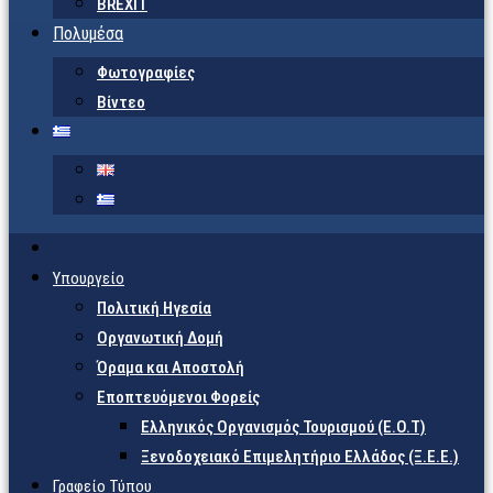
BREXIT
Πολυμέσα
Φωτογραφίες
Βίντεο
Υπουργείο
Πολιτική Ηγεσία
Οργανωτική Δομή
Όραμα και Αποστολή
Εποπτευόμενοι Φορείς
Eλληνικός Οργανισμός Τουρισμού (Ε.Ο.Τ)
Ξενοδοχειακό Επιμελητήριο Ελλάδος (Ξ.Ε.Ε.)
Γραφείο Τύπου