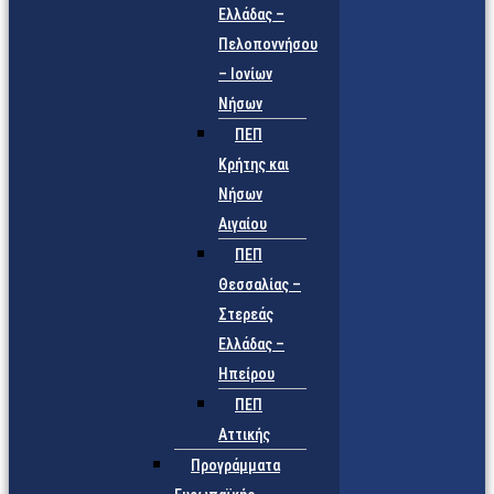
Ελλάδας –
Πελοποννήσου
– Ιονίων
Νήσων
ΠΕΠ
Κρήτης και
Νήσων
Αιγαίου
ΠΕΠ
Θεσσαλίας –
Στερεάς
Ελλάδας –
Ηπείρου
ΠΕΠ
Αττικής
Προγράμματα