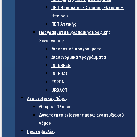
ΠΕΠ Θεσσαλίας – Στερεάς Ελλάδας –
Ηπείρου
ΠΕΠ Αττικής
Προγράμματα Ευρωπαϊκής Εδαφικής
Συνεργασίας
Διακρατικά προγράμματα
Διασυνοριακά προγράμματα
INTERREG
INTERACT
ESPON
URBACT
Αναπτυξιακός Νόμος
Θεσμικό Πλαίσιο
Δυνατότητα ενίσχυσης μέσω αναπτυξιακού
νόμου
Πρωτοβουλίες