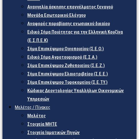
Αναγγελία άσκησης επαγγέλματος ξεναγού
Μονάδα Εσωτερικού Ελέγχου
Αναφορές παραβίασης ενωσιακού δικαίου
Ειδικό Σήμα Ποιότητας για την Ελληνική Κουζίνα
(Ε.Σ.Π.Ε.Κ)
Σήμα Επισκέψιμου Οινοποιείου (Σ.Ε.Ο.)
Ειδικό Σήμα Αγροτουρισμού (Ε.Σ.Α.)
Σήμα Επισκέψιμου Ζυθοποιείου (Σ.Ε.Ζ.)
Σήμα Επισκέψιμου Ελαιοτριβείου (Σ.Ε.Ε.)
Σήμα Επισκέψιμου Τυροκομείου (Σ.Ε.TY.)
Κώδικας Δεοντολογίας Υπαλλήλων Οικονομικών
Υπηρεσιών
Μελέτες / Πίνακες
Μελέτες
Στοιχεία ΜΗΤΕ
Στοιχεία Ιαματικών Πηγών