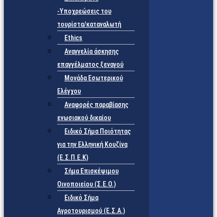
-Υποχρεώσεις του
τουρίστα/καταναλωτή
Ethics
Αναγγελία άσκησης
επαγγέλματος ξεναγού
Μονάδα Εσωτερικού
Ελέγχου
Αναφορές παραβίασης
ενωσιακού δικαίου
Ειδικό Σήμα Ποιότητας
για την Ελληνική Κουζίνα
(Ε.Σ.Π.Ε.Κ)
Σήμα Επισκέψιμου
Οινοποιείου (Σ.Ε.Ο.)
Ειδικό Σήμα
Αγροτουρισμού (Ε.Σ.Α.)