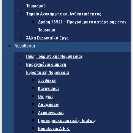
Τουρισμού
Ταμείο Ανάκαμψης και Ανθεκτικότητας
Δράση 16921 – Προγράμματα κατάρτισης στον
Τουρισμό
Άλλα Ευρωπαϊκά Έργα
Νομοθεσία
Πύλη Τουριστικής Νομοθεσίας
Βραχυχρόνια διαμονή
Ευρωπαϊκή Νομοθεσία
Συνθήκες
Κανονισμοί
Οδηγίες
Αποφάσεις
Ανακοινώσεις
Προπαρασκευαστικές Πράξεις
Νομολογία Δ.Ε.Κ.