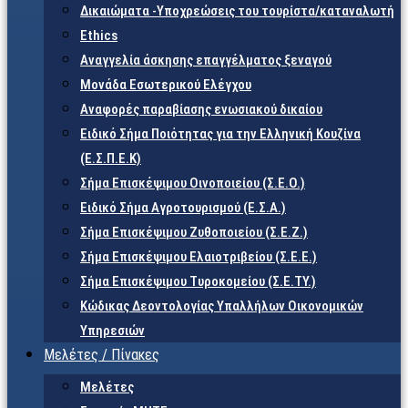
Δικαιώματα -Υποχρεώσεις του τουρίστα/καταναλωτή
Ethics
Αναγγελία άσκησης επαγγέλματος ξεναγού
Μονάδα Εσωτερικού Ελέγχου
Αναφορές παραβίασης ενωσιακού δικαίου
Ειδικό Σήμα Ποιότητας για την Ελληνική Κουζίνα
(Ε.Σ.Π.Ε.Κ)
Σήμα Επισκέψιμου Οινοποιείου (Σ.Ε.Ο.)
Ειδικό Σήμα Αγροτουρισμού (Ε.Σ.Α.)
Σήμα Επισκέψιμου Ζυθοποιείου (Σ.Ε.Ζ.)
Σήμα Επισκέψιμου Ελαιοτριβείου (Σ.Ε.Ε.)
Σήμα Επισκέψιμου Τυροκομείου (Σ.Ε.TY.)
Κώδικας Δεοντολογίας Υπαλλήλων Οικονομικών
Υπηρεσιών
Μελέτες / Πίνακες
Μελέτες