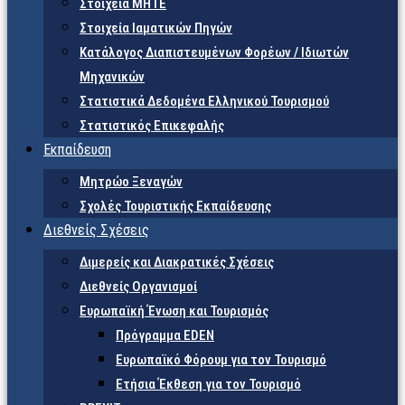
Στοιχεία ΜΗΤΕ
Στοιχεία Ιαματικών Πηγών
Κατάλογος Διαπιστευμένων Φορέων / Ιδιωτών
Μηχανικών
Στατιστικά Δεδομένα Ελληνικού Τουρισμού
Στατιστικός Επικεφαλής
Εκπαίδευση
Μητρώο Ξεναγών
Σχολές Τουριστικής Εκπαίδευσης
Διεθνείς Σχέσεις
Διμερείς και Διακρατικές Σχέσεις
Διεθνείς Οργανισμοί
Ευρωπαϊκή Ένωση και Τουρισμός
Πρόγραμμα EDEN
Ευρωπαϊκό Φόρουμ για τον Τουρισμό
Ετήσια Έκθεση για τον Τουρισμό