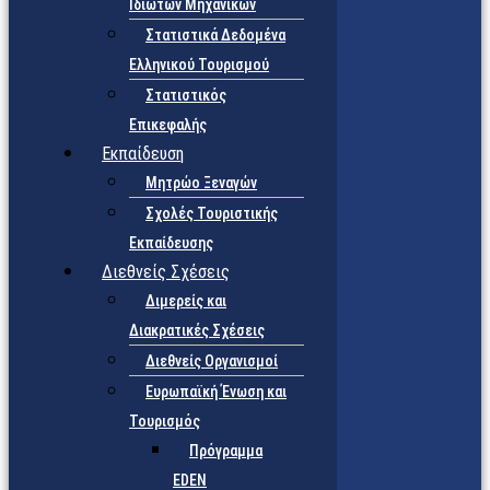
Ιδιωτών Μηχανικών
Στατιστικά Δεδομένα
Ελληνικού Τουρισμού
Στατιστικός
Επικεφαλής
Εκπαίδευση
Μητρώο Ξεναγών
Σχολές Τουριστικής
Εκπαίδευσης
Διεθνείς Σχέσεις
Διμερείς και
Διακρατικές Σχέσεις
Διεθνείς Οργανισμοί
Ευρωπαϊκή Ένωση και
Τουρισμός
Πρόγραμμα
EDEN