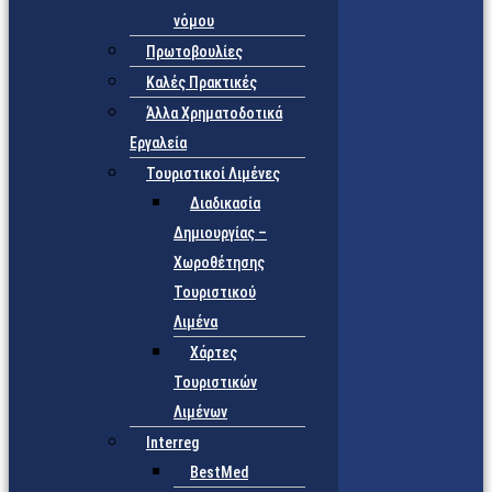
νόμου
Πρωτοβουλίες
Καλές Πρακτικές
Άλλα Χρηματοδοτικά
Εργαλεία
Τουριστικοί Λιμένες
Διαδικασία
Δημιουργίας –
Χωροθέτησης
Τουριστικού
Λιμένα
Χάρτες
Τουριστικών
Λιμένων
Interreg
BestMed