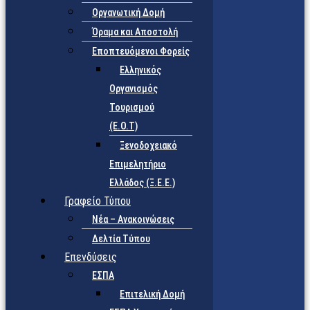
Οργανωτική Δομή
Όραμα και Αποστολή
Εποπτευόμενοι Φορείς
Eλληνικός
Οργανισμός
Τουρισμού
(Ε.Ο.Τ)
Ξενοδοχειακό
Επιμελητήριο
Ελλάδος (Ξ.Ε.Ε.)
Γραφείο Τύπου
Νέα – Ανακοινώσεις
Δελτία Τύπου
Επενδύσεις
ΕΣΠΑ
Επιτελική Δομή