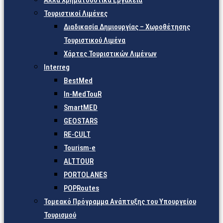
Άλλα Χρηματοδοτικά Εργαλεία
Τουριστικοί Λιμένες
Διαδικασία Δημιουργίας – Χωροθέτησης
Τουριστικού Λιμένα
Χάρτες Τουριστικών Λιμένων
Interreg
BestMed
In-MedTouR
SmartMED
GEOSTARS
RE-CULT
Tourism-e
ALTTOUR
PORTOLANES
POPRoutes
Τομεακό Πρόγραμμα Ανάπτυξης του Υπουργείου
Τουρισμού