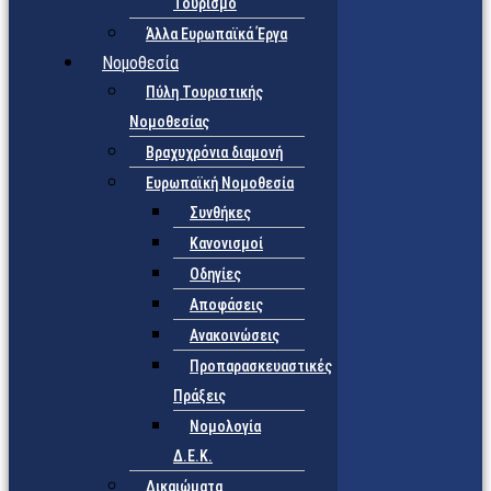
Τουρισμό
Άλλα Ευρωπαϊκά Έργα
Νομοθεσία
Πύλη Τουριστικής
Νομοθεσίας
Βραχυχρόνια διαμονή
Ευρωπαϊκή Νομοθεσία
Συνθήκες
Κανονισμοί
Οδηγίες
Αποφάσεις
Ανακοινώσεις
Προπαρασκευαστικές
Πράξεις
Νομολογία
Δ.Ε.Κ.
Δικαιώματα