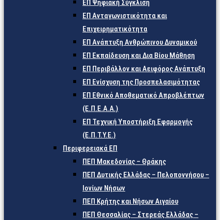
ΕΠ Ψηφιακή Σύγκλιση
ΕΠ Ανταγωνιστικότητα και
Επιχειρηματικότητα
ΕΠ Ανάπτυξη Ανθρώπινου Δυναμικού
ΕΠ Εκπαίδευση και Δια Βίου Μάθηση
ΕΠ Περιβάλλον και Αειφόρος Ανάπτυξη
ΕΠ Ενίσχυση της Προσπελασιμότητας
ΕΠ Εθνικό Αποθεματικό Απροβλέπτων
(Ε.Π.Ε.Α.Α.)
ΕΠ Τεχνική Υποστήριξη Εφαρμογής
(Ε.Π.Τ.Υ.Ε.)
Περιφερειακά ΕΠ
ΠΕΠ Μακεδονίας – Θράκης
ΠΕΠ Δυτικής Ελλάδας – Πελοποννήσου –
Ιονίων Νήσων
ΠΕΠ Κρήτης και Νήσων Αιγαίου
ΠΕΠ Θεσσαλίας – Στερεάς Ελλάδας –