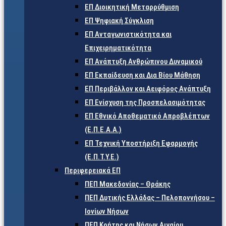
ΕΠ Διοικητική Μεταρρύθμιση
ΕΠ Ψηφιακή Σύγκλιση
ΕΠ Ανταγωνιστικότητα και
Επιχειρηματικότητα
ΕΠ Ανάπτυξη Ανθρώπινου Δυναμικού
ΕΠ Εκπαίδευση και Δια Βίου Μάθηση
ΕΠ Περιβάλλον και Αειφόρος Ανάπτυξη
ΕΠ Ενίσχυση της Προσπελασιμότητας
ΕΠ Εθνικό Αποθεματικό Απροβλέπτων
(Ε.Π.Ε.Α.Α.)
ΕΠ Τεχνική Υποστήριξη Εφαρμογής
(Ε.Π.Τ.Υ.Ε.)
Περιφερειακά ΕΠ
ΠΕΠ Μακεδονίας – Θράκης
ΠΕΠ Δυτικής Ελλάδας – Πελοποννήσου –
Ιονίων Νήσων
ΠΕΠ Κρήτης και Νήσων Αιγαίου