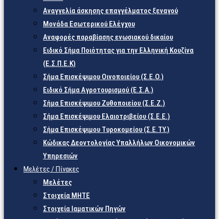
Αναγγελία άσκησης επαγγέλματος ξεναγού
Μονάδα Εσωτερικού Ελέγχου
Αναφορές παραβίασης ενωσιακού δικαίου
Ειδικό Σήμα Ποιότητας για την Ελληνική Κουζίνα
(Ε.Σ.Π.Ε.Κ)
Σήμα Επισκέψιμου Οινοποιείου (Σ.Ε.Ο.)
Ειδικό Σήμα Αγροτουρισμού (Ε.Σ.Α.)
Σήμα Επισκέψιμου Ζυθοποιείου (Σ.Ε.Ζ.)
Σήμα Επισκέψιμου Ελαιοτριβείου (Σ.Ε.Ε.)
Σήμα Επισκέψιμου Τυροκομείου (Σ.Ε.TY.)
Κώδικας Δεοντολογίας Υπαλλήλων Οικονομικών
Υπηρεσιών
Μελέτες / Πίνακες
Μελέτες
Στοιχεία ΜΗΤΕ
Στοιχεία Ιαματικών Πηγών