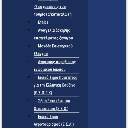
-Υποχρεώσεις του
τουρίστα/καταναλωτή
Ethics
Αναγγελία άσκησης
επαγγέλματος ξεναγού
Μονάδα Εσωτερικού
Ελέγχου
Αναφορές παραβίασης
ενωσιακού δικαίου
Ειδικό Σήμα Ποιότητας
για την Ελληνική Κουζίνα
(Ε.Σ.Π.Ε.Κ)
Σήμα Επισκέψιμου
Οινοποιείου (Σ.Ε.Ο.)
Ειδικό Σήμα
Αγροτουρισμού (Ε.Σ.Α.)