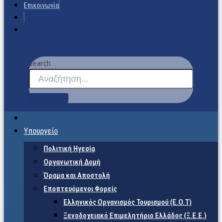
Επικοινωνία
Search
Υπουργείο
Πολιτική Ηγεσία
Οργανωτική Δομή
Όραμα και Αποστολή
Εποπτευόμενοι Φορείς
Eλληνικός Οργανισμός Τουρισμού (Ε.Ο.Τ)
Ξενοδοχειακό Επιμελητήριο Ελλάδος (Ξ.Ε.Ε.)