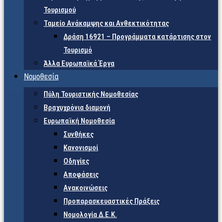
Τουρισμού
Ταμείο Ανάκαμψης και Ανθεκτικότητας
Δράση 16921 – Προγράμματα κατάρτισης στον
Τουρισμό
Άλλα Ευρωπαϊκά Έργα
Νομοθεσία
Πύλη Τουριστικής Νομοθεσίας
Βραχυχρόνια διαμονή
Ευρωπαϊκή Νομοθεσία
Συνθήκες
Κανονισμοί
Οδηγίες
Αποφάσεις
Ανακοινώσεις
Προπαρασκευαστικές Πράξεις
Νομολογία Δ.Ε.Κ.