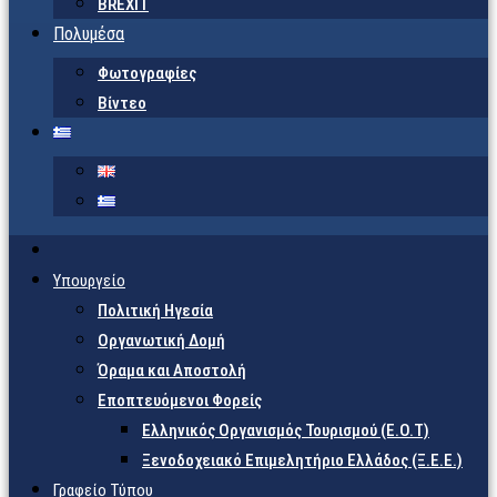
BREXIT
Πολυμέσα
Φωτογραφίες
Βίντεο
Υπουργείο
Πολιτική Ηγεσία
Οργανωτική Δομή
Όραμα και Αποστολή
Εποπτευόμενοι Φορείς
Eλληνικός Οργανισμός Τουρισμού (Ε.Ο.Τ)
Ξενοδοχειακό Επιμελητήριο Ελλάδος (Ξ.Ε.Ε.)
Γραφείο Τύπου