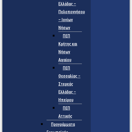
Ελλάδας –
Πελοποννήσου
– Ιονίων
Νήσων
ΠΕΠ
Κρήτης και
Νήσων
Αιγαίου
ΠΕΠ
Θεσσαλίας –
Στερεάς
Ελλάδας –
Ηπείρου
ΠΕΠ
Αττικής
Προγράμματα