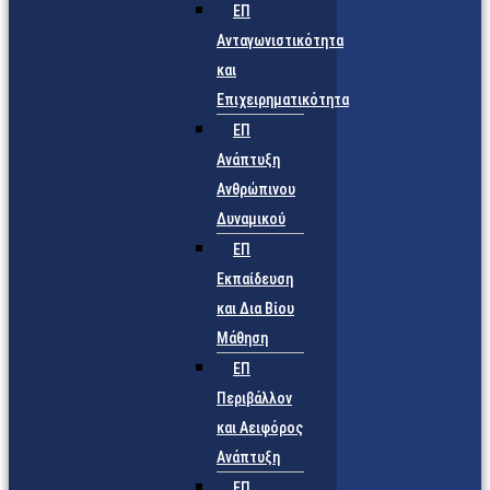
ΕΠ
Ανταγωνιστικότητα
και
Επιχειρηματικότητα
ΕΠ
Ανάπτυξη
Ανθρώπινου
Δυναμικού
ΕΠ
Εκπαίδευση
και Δια Βίου
Μάθηση
ΕΠ
Περιβάλλον
και Αειφόρος
Ανάπτυξη
ΕΠ