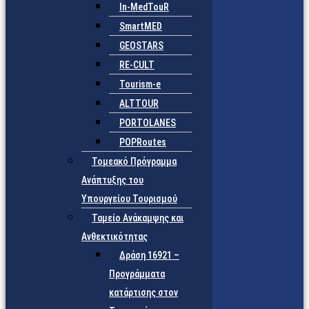
In-MedTouR
SmartMED
GEOSTARS
RE-CULT
Tourism-e
ALTTOUR
PORTOLANES
POPRoutes
Τομεακό Πρόγραμμα
Ανάπτυξης του
Υπουργείου Τουρισμού
Ταμείο Ανάκαμψης και
Ανθεκτικότητας
Δράση 16921 –
Προγράμματα
κατάρτισης στον