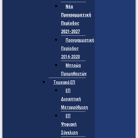
Νέα
Προγραμματική
Περίοδος
2021-2027
Προγραμματική
Περίοδος
2014-2020
Μητρώο
Προμηθευτών
Τομεακά ΕΠ
ΕΠ
Διοικητική
Μεταρρύθμιση
ΕΠ
Ψηφιακή
Σύγκλιση