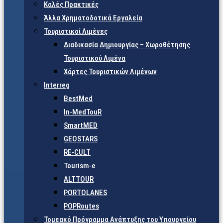
Καλές Πρακτικές
Άλλα Χρηματοδοτικά Εργαλεία
Τουριστικοί Λιμένες
Διαδικασία Δημιουργίας – Χωροθέτησης
Τουριστικού Λιμένα
Χάρτες Τουριστικών Λιμένων
Interreg
BestMed
In-MedTouR
SmartMED
GEOSTARS
RE-CULT
Tourism-e
ALTTOUR
PORTOLANES
POPRoutes
Τομεακό Πρόγραμμα Ανάπτυξης του Υπουργείου