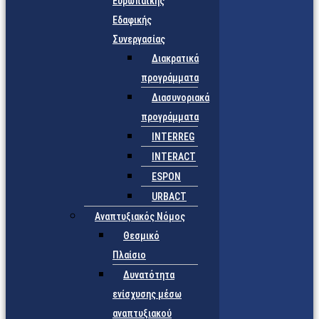
Ευρωπαϊκής
Εδαφικής
Συνεργασίας
Διακρατικά
προγράμματα
Διασυνοριακά
προγράμματα
INTERREG
INTERACT
ESPON
URBACT
Αναπτυξιακός Νόμος
Θεσμικό
Πλαίσιο
Δυνατότητα
ενίσχυσης μέσω
αναπτυξιακού