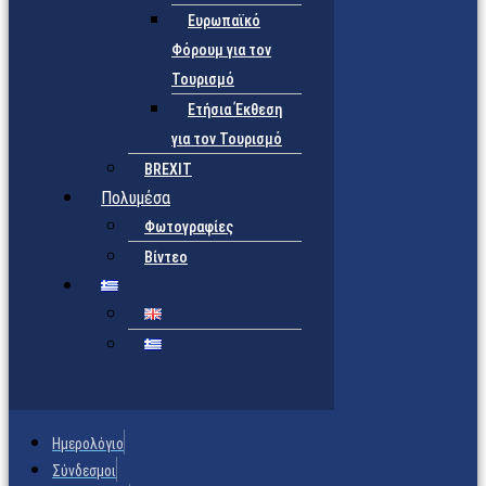
Ευρωπαϊκό
Φόρουμ για τον
Τουρισμό
Ετήσια Έκθεση
για τον Τουρισμό
BREXIT
Πολυμέσα
Φωτογραφίες
Βίντεο
Ημερολόγιο
Σύνδεσμοι