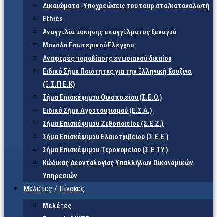
Δικαιώματα -Υποχρεώσεις του τουρίστα/καταναλωτή
Ethics
Αναγγελία άσκησης επαγγέλματος ξεναγού
Μονάδα Εσωτερικού Ελέγχου
Αναφορές παραβίασης ενωσιακού δικαίου
Ειδικό Σήμα Ποιότητας για την Ελληνική Κουζίνα
(Ε.Σ.Π.Ε.Κ)
Σήμα Επισκέψιμου Οινοποιείου (Σ.Ε.Ο.)
Ειδικό Σήμα Αγροτουρισμού (Ε.Σ.Α.)
Σήμα Επισκέψιμου Ζυθοποιείου (Σ.Ε.Ζ.)
Σήμα Επισκέψιμου Ελαιοτριβείου (Σ.Ε.Ε.)
Σήμα Επισκέψιμου Τυροκομείου (Σ.Ε.TY.)
Κώδικας Δεοντολογίας Υπαλλήλων Οικονομικών
Υπηρεσιών
Μελέτες / Πίνακες
Μελέτες