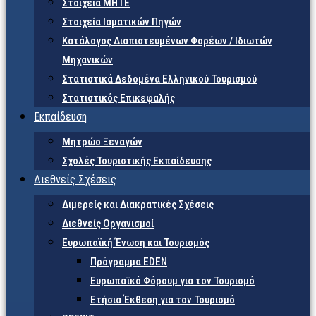
Στοιχεία ΜΗΤΕ
Στοιχεία Ιαματικών Πηγών
Κατάλογος Διαπιστευμένων Φορέων / Ιδιωτών
Μηχανικών
Στατιστικά Δεδομένα Ελληνικού Τουρισμού
Στατιστικός Επικεφαλής
Εκπαίδευση
Μητρώο Ξεναγών
Σχολές Τουριστικής Εκπαίδευσης
Διεθνείς Σχέσεις
Διμερείς και Διακρατικές Σχέσεις
Διεθνείς Οργανισμοί
Ευρωπαϊκή Ένωση και Τουρισμός
Πρόγραμμα EDEN
Ευρωπαϊκό Φόρουμ για τον Τουρισμό
Ετήσια Έκθεση για τον Τουρισμό