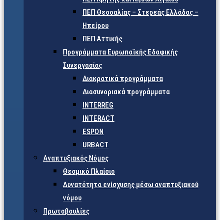
ΠΕΠ Θεσσαλίας – Στερεάς Ελλάδας –
Ηπείρου
ΠΕΠ Αττικής
Προγράμματα Ευρωπαϊκής Εδαφικής
Συνεργασίας
Διακρατικά προγράμματα
Διασυνοριακά προγράμματα
INTERREG
INTERACT
ESPON
URBACT
Αναπτυξιακός Νόμος
Θεσμικό Πλαίσιο
Δυνατότητα ενίσχυσης μέσω αναπτυξιακού
νόμου
Πρωτοβουλίες