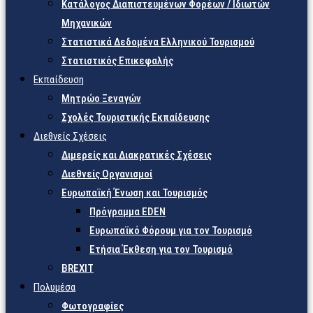
Κατάλογος Διαπιστευμένων Φορέων / Ιδιωτών
Μηχανικών
Στατιστικά Δεδομένα Ελληνικού Τουρισμού
Στατιστικός Επικεφαλής
Εκπαίδευση
Μητρώο Ξεναγών
Σχολές Τουριστικής Εκπαίδευσης
Διεθνείς Σχέσεις
Διμερείς και Διακρατικές Σχέσεις
Διεθνείς Οργανισμοί
Ευρωπαϊκή Ένωση και Τουρισμός
Πρόγραμμα EDEN
Ευρωπαϊκό Φόρουμ για τον Τουρισμό
Ετήσια Έκθεση για τον Τουρισμό
BREXIT
Πολυμέσα
Φωτογραφίες