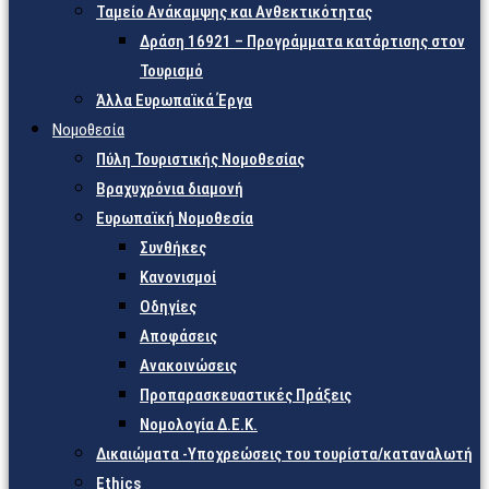
Ταμείο Ανάκαμψης και Ανθεκτικότητας
Δράση 16921 – Προγράμματα κατάρτισης στον
Τουρισμό
Άλλα Ευρωπαϊκά Έργα
Νομοθεσία
Πύλη Τουριστικής Νομοθεσίας
Βραχυχρόνια διαμονή
Ευρωπαϊκή Νομοθεσία
Συνθήκες
Κανονισμοί
Οδηγίες
Αποφάσεις
Ανακοινώσεις
Προπαρασκευαστικές Πράξεις
Νομολογία Δ.Ε.Κ.
Δικαιώματα -Υποχρεώσεις του τουρίστα/καταναλωτή
Ethics