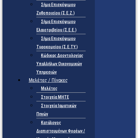
Σήμα Επισκέψιμου
Ζυθοποιείου (Σ.Ε.Ζ.)
Σήμα Επισκέψιμου
Ελαιοτριβείου (Σ.Ε.Ε.)
Σήμα Επισκέψιμου
Τυροκομείου (Σ.Ε.TY.)
Κώδικας Δεοντολογίας
Υπαλλήλων Οικονομικών
Υπηρεσιών
Μελέτες / Πίνακες
Μελέτες
Στοιχεία ΜΗΤΕ
Στοιχεία Ιαματικών
Πηγών
Κατάλογος
Διαπιστευμένων Φορέων /