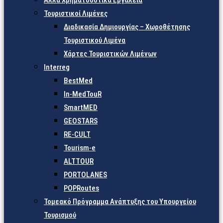
Άλλα Χρηματοδοτικά Εργαλεία
Τουριστικοί Λιμένες
Διαδικασία Δημιουργίας – Χωροθέτησης
Τουριστικού Λιμένα
Χάρτες Τουριστικών Λιμένων
Interreg
BestMed
In-MedTouR
SmartMED
GEOSTARS
RE-CULT
Tourism-e
ALTTOUR
PORTOLANES
POPRoutes
Τομεακό Πρόγραμμα Ανάπτυξης του Υπουργείου
Τουρισμού