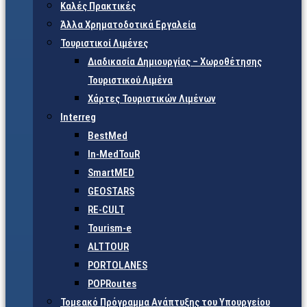
Καλές Πρακτικές
Άλλα Χρηματοδοτικά Εργαλεία
Τουριστικοί Λιμένες
Διαδικασία Δημιουργίας – Χωροθέτησης
Τουριστικού Λιμένα
Χάρτες Τουριστικών Λιμένων
Interreg
BestMed
In-MedTouR
SmartMED
GEOSTARS
RE-CULT
Tourism-e
ALTTOUR
PORTOLANES
POPRoutes
Τομεακό Πρόγραμμα Ανάπτυξης του Υπουργείου