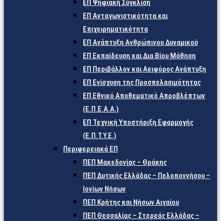
ΕΠ Ψηφιακή Σύγκλιση
ΕΠ Ανταγωνιστικότητα και
Επιχειρηματικότητα
ΕΠ Ανάπτυξη Ανθρώπινου Δυναμικού
ΕΠ Εκπαίδευση και Δια Βίου Μάθηση
ΕΠ Περιβάλλον και Αειφόρος Ανάπτυξη
ΕΠ Ενίσχυση της Προσπελασιμότητας
ΕΠ Εθνικό Αποθεματικό Απροβλέπτων
(Ε.Π.Ε.Α.Α.)
ΕΠ Τεχνική Υποστήριξη Εφαρμογής
(Ε.Π.Τ.Υ.Ε.)
Περιφερειακά ΕΠ
ΠΕΠ Μακεδονίας – Θράκης
ΠΕΠ Δυτικής Ελλάδας – Πελοποννήσου –
Ιονίων Νήσων
ΠΕΠ Κρήτης και Νήσων Αιγαίου
ΠΕΠ Θεσσαλίας – Στερεάς Ελλάδας –