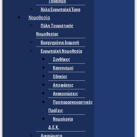
Τουρισμό
Άλλα Ευρωπαϊκά Έργα
Νομοθεσία
Πύλη Τουριστικής
Νομοθεσίας
Βραχυχρόνια διαμονή
Ευρωπαϊκή Νομοθεσία
Συνθήκες
Κανονισμοί
Οδηγίες
Αποφάσεις
Ανακοινώσεις
Προπαρασκευαστικές
Πράξεις
Νομολογία
Δ.Ε.Κ.
Δικαιώματα