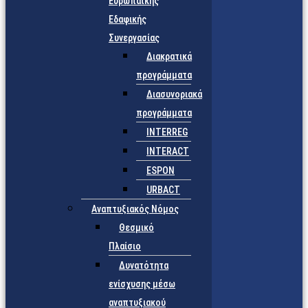
Ευρωπαϊκής
Εδαφικής
Συνεργασίας
Διακρατικά
προγράμματα
Διασυνοριακά
προγράμματα
INTERREG
INTERACT
ESPON
URBACT
Αναπτυξιακός Νόμος
Θεσμικό
Πλαίσιο
Δυνατότητα
ενίσχυσης μέσω
αναπτυξιακού