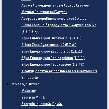
Αναγγελία άσκησης επαγγέλματος ξεναγού
Μονάδα Εσωτερικού Ελέγχου
Αναφορές παραβίασης ενωσιακού δικαίου
Ειδικό Σήμα Ποιότητας για την Ελληνική Κουζίνα
(Ε.Σ.Π.Ε.Κ)
Σήμα Επισκέψιμου Οινοποιείου (Σ.Ε.Ο.)
Ειδικό Σήμα Αγροτουρισμού (Ε.Σ.Α.)
Σήμα Επισκέψιμου Ζυθοποιείου (Σ.Ε.Ζ.)
Σήμα Επισκέψιμου Ελαιοτριβείου (Σ.Ε.Ε.)
Σήμα Επισκέψιμου Τυροκομείου (Σ.Ε.TY.)
Κώδικας Δεοντολογίας Υπαλλήλων Οικονομικών
Υπηρεσιών
Μελέτες / Πίνακες
Μελέτες
Στοιχεία ΜΗΤΕ
Στοιχεία Ιαματικών Πηγών