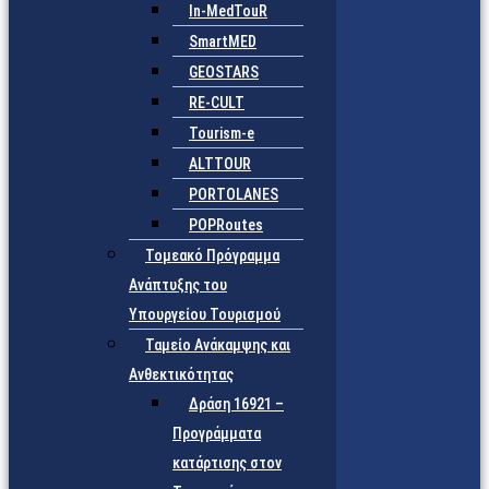
In-MedTouR
SmartMED
GEOSTARS
RE-CULT
Tourism-e
ALTTOUR
PORTOLANES
POPRoutes
Τομεακό Πρόγραμμα
Ανάπτυξης του
Υπουργείου Τουρισμού
Ταμείο Ανάκαμψης και
Ανθεκτικότητας
Δράση 16921 –
Προγράμματα
κατάρτισης στον