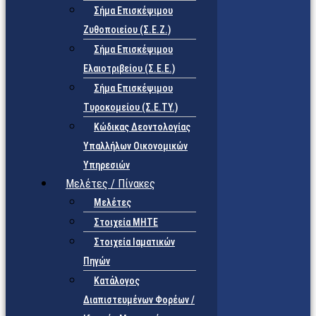
Σήμα Επισκέψιμου
Ζυθοποιείου (Σ.Ε.Ζ.)
Σήμα Επισκέψιμου
Ελαιοτριβείου (Σ.Ε.Ε.)
Σήμα Επισκέψιμου
Τυροκομείου (Σ.Ε.TY.)
Κώδικας Δεοντολογίας
Υπαλλήλων Οικονομικών
Υπηρεσιών
Μελέτες / Πίνακες
Μελέτες
Στοιχεία ΜΗΤΕ
Στοιχεία Ιαματικών
Πηγών
Κατάλογος
Διαπιστευμένων Φορέων /