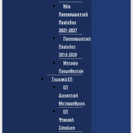
Νέα
Προγραμματική
Περίοδος
2021-2027
Προγραμματική
Περίοδος
2014-2020
Μητρώο
Προμηθευτών
Τομεακά ΕΠ
ΕΠ
Διοικητική
Μεταρρύθμιση
ΕΠ
Ψηφιακή
Σύγκλιση