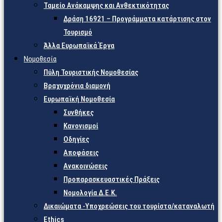
Ταμείο Ανάκαμψης και Ανθεκτικότητας
Δράση 16921 – Προγράμματα κατάρτισης στον
Τουρισμό
Άλλα Ευρωπαϊκά Έργα
Νομοθεσία
Πύλη Τουριστικής Νομοθεσίας
Βραχυχρόνια διαμονή
Ευρωπαϊκή Νομοθεσία
Συνθήκες
Κανονισμοί
Οδηγίες
Αποφάσεις
Ανακοινώσεις
Προπαρασκευαστικές Πράξεις
Νομολογία Δ.Ε.Κ.
Δικαιώματα -Υποχρεώσεις του τουρίστα/καταναλωτή
Ethics