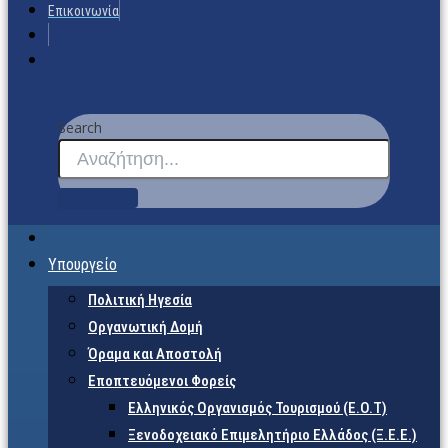
Επικοινωνία
Search
Υπουργείο
Πολιτική Ηγεσία
Οργανωτική Δομή
Όραμα και Αποστολή
Εποπτευόμενοι Φορείς
Eλληνικός Οργανισμός Τουρισμού (Ε.Ο.Τ)
Ξενοδοχειακό Επιμελητήριο Ελλάδος (Ξ.Ε.Ε.)