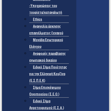
-Υποχρεώσεις του
τουρίστα/καταναλωτή
Ethics
Αναγγελία άσκησης
επαγγέλματος ξεναγού
Μονάδα Εσωτερικού
Ελέγχου
Αναφορές παραβίασης
ενωσιακού δικαίου
Ειδικό Σήμα Ποιότητας
για την Ελληνική Κουζίνα
(Ε.Σ.Π.Ε.Κ)
Σήμα Επισκέψιμου
Οινοποιείου (Σ.Ε.Ο.)
Ειδικό Σήμα
Αγροτουρισμού (Ε.Σ.Α.)