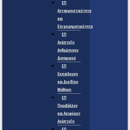
ΕΠ
Ανταγωνιστικότητα
και
Επιχειρηματικότητα
ΕΠ
Ανάπτυξη
Ανθρώπινου
Δυναμικού
ΕΠ
Εκπαίδευση
και Δια Βίου
Μάθηση
ΕΠ
Περιβάλλον
και Αειφόρος
Ανάπτυξη
ΕΠ