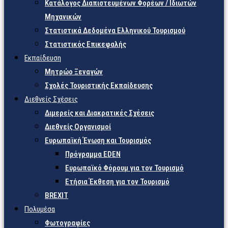
Κατάλογος Διαπιστευμένων Φορέων / Ιδιωτών
Μηχανικών
Στατιστικά Δεδομένα Ελληνικού Τουρισμού
Στατιστικός Επικεφαλής
Εκπαίδευση
Μητρώο Ξεναγών
Σχολές Τουριστικής Εκπαίδευσης
Διεθνείς Σχέσεις
Διμερείς και Διακρατικές Σχέσεις
Διεθνείς Οργανισμοί
Ευρωπαϊκή Ένωση και Τουρισμός
Πρόγραμμα EDEN
Ευρωπαϊκό Φόρουμ για τον Τουρισμό
Ετήσια Έκθεση για τον Τουρισμό
BREXIT
Πολυμέσα
Φωτογραφίες