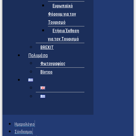
Ευρωπαϊκό
Φόρουμ για τον
Τουρισμό
Ετήσια Έκθεση
για τον Τουρισμό
BREXIT
Πολυμέσα
Φωτογραφίες
Βίντεο
Ημερολόγιο
Σύνδεσμοι