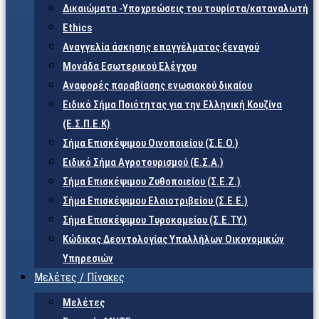
Δικαιώματα -Υποχρεώσεις του τουρίστα/καταναλωτή
Ethics
Αναγγελία άσκησης επαγγέλματος ξεναγού
Μονάδα Εσωτερικού Ελέγχου
Αναφορές παραβίασης ενωσιακού δικαίου
Ειδικό Σήμα Ποιότητας για την Ελληνική Κουζίνα
(Ε.Σ.Π.Ε.Κ)
Σήμα Επισκέψιμου Οινοποιείου (Σ.Ε.Ο.)
Ειδικό Σήμα Αγροτουρισμού (Ε.Σ.Α.)
Σήμα Επισκέψιμου Ζυθοποιείου (Σ.Ε.Ζ.)
Σήμα Επισκέψιμου Ελαιοτριβείου (Σ.Ε.Ε.)
Σήμα Επισκέψιμου Τυροκομείου (Σ.Ε.TY.)
Κώδικας Δεοντολογίας Υπαλλήλων Οικονομικών
Υπηρεσιών
Μελέτες / Πίνακες
Μελέτες