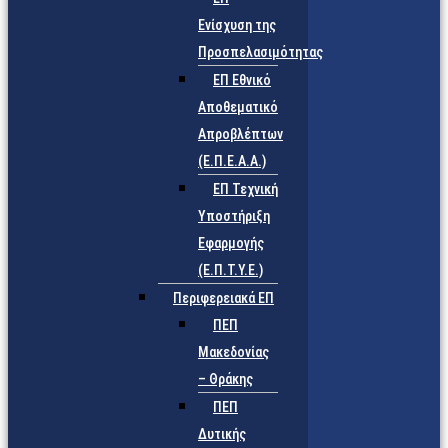
Ενίσχυση της
Προσπελασιμότητας
ΕΠ Εθνικό
Αποθεματικό
Απροβλέπτων
(Ε.Π.Ε.Α.Α.)
ΕΠ Τεχνική
Υποστήριξη
Εφαρμογής
(Ε.Π.Τ.Υ.Ε.)
Περιφερειακά ΕΠ
ΠΕΠ
Μακεδονίας
– Θράκης
ΠΕΠ
Δυτικής