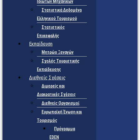
Ιδιωτών Μηχανικών
Στατιστικά Δεδομένα
Ελληνικού Τουρισμού
Στατιστικός
Επικεφαλής
Εκπαίδευση
Μητρώο Ξεναγών
Σχολές Τουριστικής
Εκπαίδευσης
Διεθνείς Σχέσεις
Διμερείς και
Διακρατικές Σχέσεις
Διεθνείς Οργανισμοί
Ευρωπαϊκή Ένωση και
Τουρισμός
Πρόγραμμα
EDEN