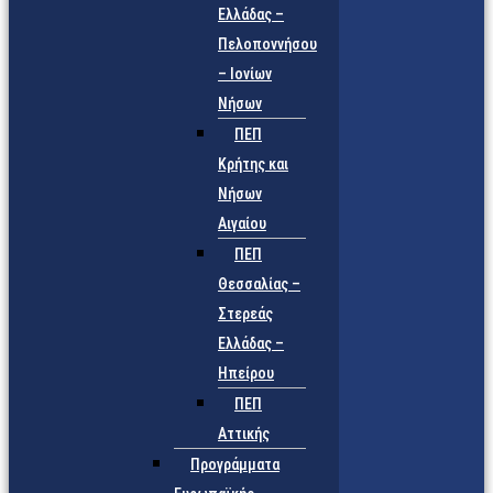
Ελλάδας –
Πελοποννήσου
– Ιονίων
Νήσων
ΠΕΠ
Κρήτης και
Νήσων
Αιγαίου
ΠΕΠ
Θεσσαλίας –
Στερεάς
Ελλάδας –
Ηπείρου
ΠΕΠ
Αττικής
Προγράμματα