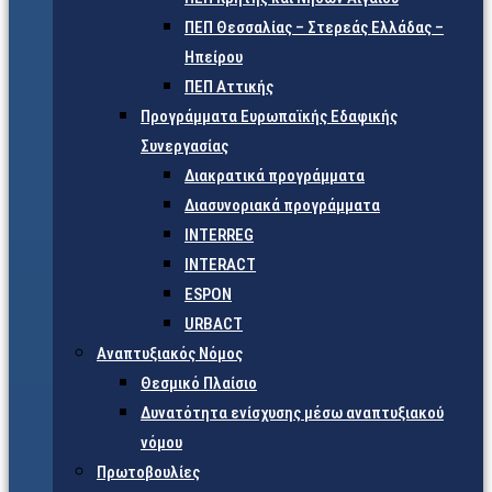
ΠΕΠ Θεσσαλίας – Στερεάς Ελλάδας –
Ηπείρου
ΠΕΠ Αττικής
Προγράμματα Ευρωπαϊκής Εδαφικής
Συνεργασίας
Διακρατικά προγράμματα
Διασυνοριακά προγράμματα
INTERREG
INTERACT
ESPON
URBACT
Αναπτυξιακός Νόμος
Θεσμικό Πλαίσιο
Δυνατότητα ενίσχυσης μέσω αναπτυξιακού
νόμου
Πρωτοβουλίες