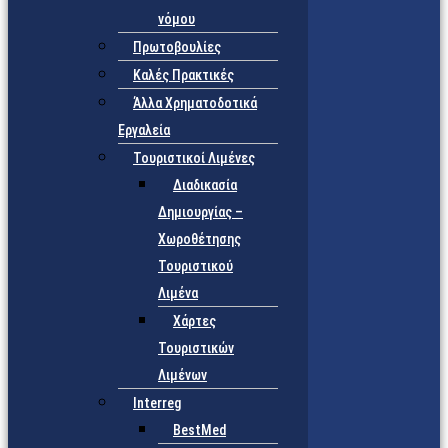
νόμου
Πρωτοβουλίες
Καλές Πρακτικές
Άλλα Χρηματοδοτικά
Εργαλεία
Τουριστικοί Λιμένες
Διαδικασία
Δημιουργίας –
Χωροθέτησης
Τουριστικού
Λιμένα
Χάρτες
Τουριστικών
Λιμένων
Interreg
BestMed