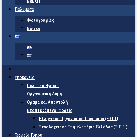
BREXIT
Πολυμέσα
Φωτογραφίες
Βίντεο
Υπουργείο
Πολιτική Ηγεσία
Οργανωτική Δομή
Όραμα και Αποστολή
Εποπτευόμενοι Φορείς
Eλληνικός Οργανισμός Τουρισμού (Ε.Ο.Τ)
Ξενοδοχειακό Επιμελητήριο Ελλάδος (Ξ.Ε.Ε.)
Γραφείο Τύπου