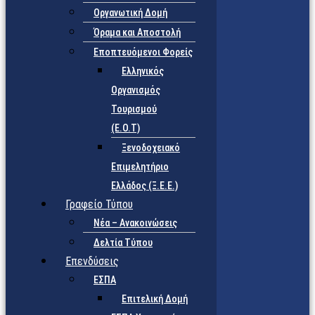
Οργανωτική Δομή
Όραμα και Αποστολή
Εποπτευόμενοι Φορείς
Eλληνικός
Οργανισμός
Τουρισμού
(Ε.Ο.Τ)
Ξενοδοχειακό
Επιμελητήριο
Ελλάδος (Ξ.Ε.Ε.)
Γραφείο Τύπου
Νέα – Ανακοινώσεις
Δελτία Τύπου
Επενδύσεις
ΕΣΠΑ
Επιτελική Δομή