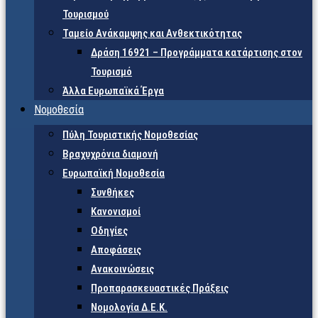
Τουρισμού
Ταμείο Ανάκαμψης και Ανθεκτικότητας
Δράση 16921 – Προγράμματα κατάρτισης στον
Τουρισμό
Άλλα Ευρωπαϊκά Έργα
Νομοθεσία
Πύλη Τουριστικής Νομοθεσίας
Βραχυχρόνια διαμονή
Ευρωπαϊκή Νομοθεσία
Συνθήκες
Κανονισμοί
Οδηγίες
Αποφάσεις
Ανακοινώσεις
Προπαρασκευαστικές Πράξεις
Νομολογία Δ.Ε.Κ.