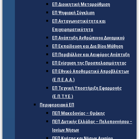
ΕΠ Διοικητική Μεταρρύθμιση
ΕΠ Ψηφιακή Σύγκλιση
ΕΠ Ανταγωνιστικότητα και
Επιχειρηματικότητα
ΕΠ Ανάπτυξη Ανθρώπινου Δυναμικού
ΕΠ Εκπαίδευση και Δια Βίου Μάθηση
ΕΠ Περιβάλλον και Αειφόρος Ανάπτυξη
ΕΠ Ενίσχυση της Προσπελασιμότητας
ΕΠ Εθνικό Αποθεματικό Απροβλέπτων
(Ε.Π.Ε.Α.Α.)
ΕΠ Τεχνική Υποστήριξη Εφαρμογής
(Ε.Π.Τ.Υ.Ε.)
Περιφερειακά ΕΠ
ΠΕΠ Μακεδονίας – Θράκης
ΠΕΠ Δυτικής Ελλάδας – Πελοποννήσου –
Ιονίων Νήσων
ΠΕΠ Κρήτης και Νήσων Αιγαίου