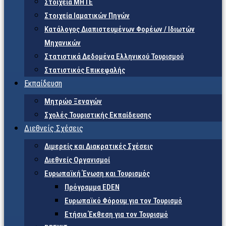
Στοιχεία ΜΗΤΕ
Στοιχεία Ιαματικών Πηγών
Κατάλογος Διαπιστευμένων Φορέων / Ιδιωτών
Μηχανικών
Στατιστικά Δεδομένα Ελληνικού Τουρισμού
Στατιστικός Επικεφαλής
Εκπαίδευση
Μητρώο Ξεναγών
Σχολές Τουριστικής Εκπαίδευσης
Διεθνείς Σχέσεις
Διμερείς και Διακρατικές Σχέσεις
Διεθνείς Οργανισμοί
Ευρωπαϊκή Ένωση και Τουρισμός
Πρόγραμμα EDEN
Ευρωπαϊκό Φόρουμ για τον Τουρισμό
Ετήσια Έκθεση για τον Τουρισμό