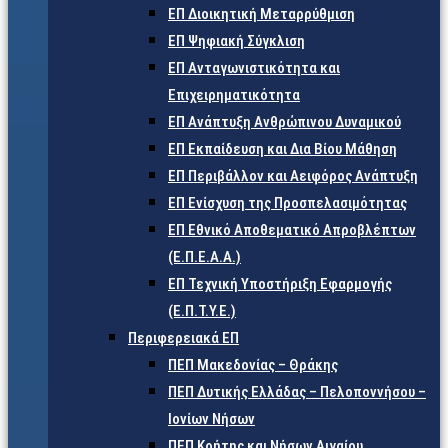
ΕΠ Διοικητική Μεταρρύθμιση
ΕΠ Ψηφιακή Σύγκλιση
ΕΠ Ανταγωνιστικότητα και
Επιχειρηματικότητα
ΕΠ Ανάπτυξη Ανθρώπινου Δυναμικού
ΕΠ Εκπαίδευση και Δια Βίου Μάθηση
ΕΠ Περιβάλλον και Αειφόρος Ανάπτυξη
ΕΠ Ενίσχυση της Προσπελασιμότητας
ΕΠ Εθνικό Αποθεματικό Απροβλέπτων
(Ε.Π.Ε.Α.Α.)
ΕΠ Τεχνική Υποστήριξη Εφαρμογής
(Ε.Π.Τ.Υ.Ε.)
Περιφερειακά ΕΠ
ΠΕΠ Μακεδονίας – Θράκης
ΠΕΠ Δυτικής Ελλάδας – Πελοποννήσου –
Ιονίων Νήσων
ΠΕΠ Κρήτης και Νήσων Αιγαίου