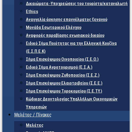
Δικαιώματα -Υποχρεώσεις του τουρίστα/καταναλωτή
Ethics
Αναγγελία άσκησης επαγγέλματος ξεναγού
Μονάδα Εσωτερικού Ελέγχου
Αναφορές παραβίασης ενωσιακού δικαίου
Ειδικό Σήμα Ποιότητας για την Ελληνική Κουζίνα
(Ε.Σ.Π.Ε.Κ)
Σήμα Επισκέψιμου Οινοποιείου (Σ.Ε.Ο.)
Ειδικό Σήμα Αγροτουρισμού (Ε.Σ.Α.)
Σήμα Επισκέψιμου Ζυθοποιείου (Σ.Ε.Ζ.)
Σήμα Επισκέψιμου Ελαιοτριβείου (Σ.Ε.Ε.)
Σήμα Επισκέψιμου Τυροκομείου (Σ.Ε.TY.)
Κώδικας Δεοντολογίας Υπαλλήλων Οικονομικών
Υπηρεσιών
Μελέτες / Πίνακες
Μελέτες