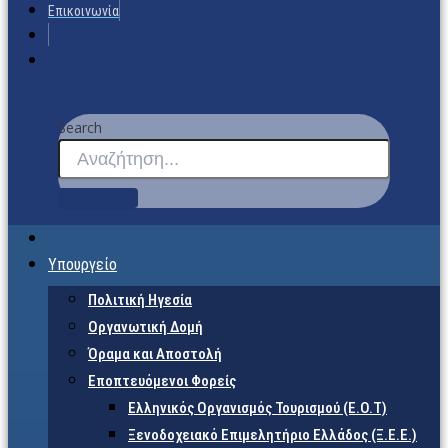
Επικοινωνία
Search
Υπουργείο
Πολιτική Ηγεσία
Οργανωτική Δομή
Όραμα και Αποστολή
Εποπτευόμενοι Φορείς
Eλληνικός Οργανισμός Τουρισμού (Ε.Ο.Τ)
Ξενοδοχειακό Επιμελητήριο Ελλάδος (Ξ.Ε.Ε.)