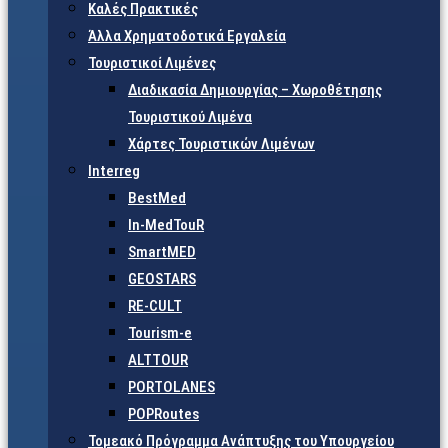
Καλές Πρακτικές
Άλλα Χρηματοδοτικά Εργαλεία
Τουριστικοί Λιμένες
Διαδικασία Δημιουργίας – Χωροθέτησης
Τουριστικού Λιμένα
Χάρτες Τουριστικών Λιμένων
Interreg
BestMed
In-MedTouR
SmartMED
GEOSTARS
RE-CULT
Tourism-e
ALTTOUR
PORTOLANES
POPRoutes
Τομεακό Πρόγραμμα Ανάπτυξης του Υπουργείου