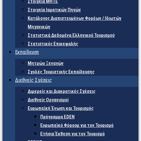
Στοιχεία ΜΗΤΕ
Στοιχεία Ιαματικών Πηγών
Κατάλογος Διαπιστευμένων Φορέων / Ιδιωτών
Μηχανικών
Στατιστικά Δεδομένα Ελληνικού Τουρισμού
Στατιστικός Επικεφαλής
Εκπαίδευση
Μητρώο Ξεναγών
Σχολές Τουριστικής Εκπαίδευσης
Διεθνείς Σχέσεις
Διμερείς και Διακρατικές Σχέσεις
Διεθνείς Οργανισμοί
Ευρωπαϊκή Ένωση και Τουρισμός
Πρόγραμμα EDEN
Ευρωπαϊκό Φόρουμ για τον Τουρισμό
Ετήσια Έκθεση για τον Τουρισμό