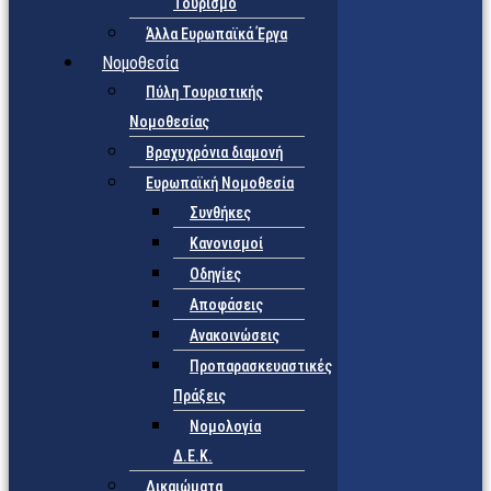
Τουρισμό
Άλλα Ευρωπαϊκά Έργα
Νομοθεσία
Πύλη Τουριστικής
Νομοθεσίας
Βραχυχρόνια διαμονή
Ευρωπαϊκή Νομοθεσία
Συνθήκες
Κανονισμοί
Οδηγίες
Αποφάσεις
Ανακοινώσεις
Προπαρασκευαστικές
Πράξεις
Νομολογία
Δ.Ε.Κ.
Δικαιώματα