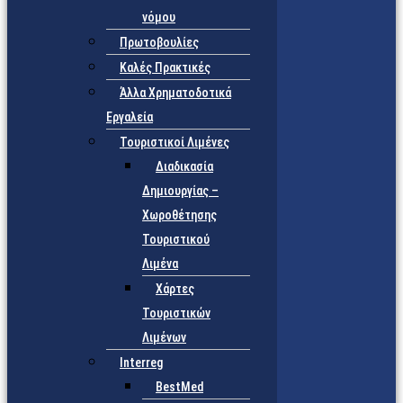
νόμου
Πρωτοβουλίες
Καλές Πρακτικές
Άλλα Χρηματοδοτικά
Εργαλεία
Τουριστικοί Λιμένες
Διαδικασία
Δημιουργίας –
Χωροθέτησης
Τουριστικού
Λιμένα
Χάρτες
Τουριστικών
Λιμένων
Interreg
BestMed