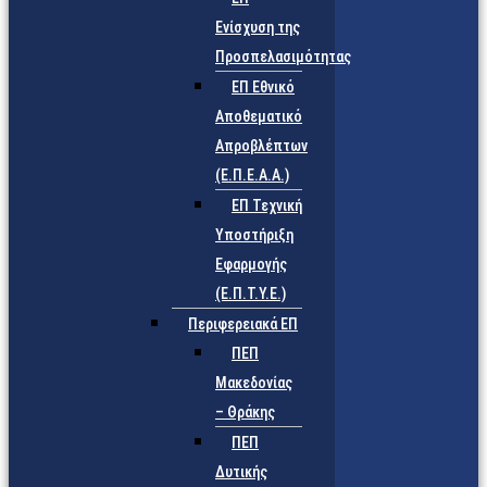
Ενίσχυση της
Προσπελασιμότητας
ΕΠ Εθνικό
Αποθεματικό
Απροβλέπτων
(Ε.Π.Ε.Α.Α.)
ΕΠ Τεχνική
Υποστήριξη
Εφαρμογής
(Ε.Π.Τ.Υ.Ε.)
Περιφερειακά ΕΠ
ΠΕΠ
Μακεδονίας
– Θράκης
ΠΕΠ
Δυτικής