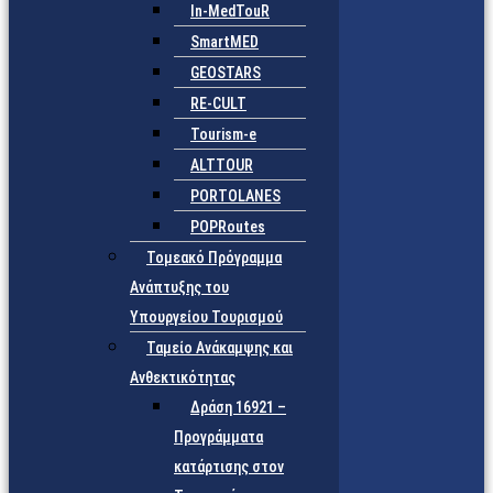
In-MedTouR
SmartMED
GEOSTARS
RE-CULT
Tourism-e
ALTTOUR
PORTOLANES
POPRoutes
Τομεακό Πρόγραμμα
Ανάπτυξης του
Υπουργείου Τουρισμού
Ταμείο Ανάκαμψης και
Ανθεκτικότητας
Δράση 16921 –
Προγράμματα
κατάρτισης στον