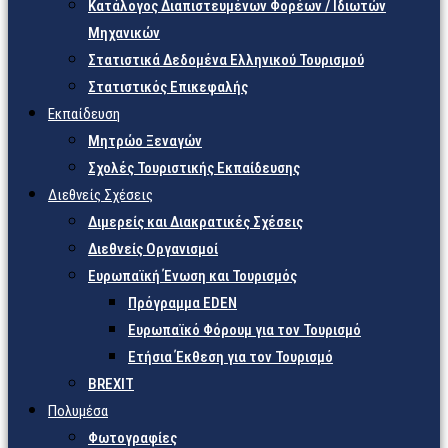
Κατάλογος Διαπιστευμένων Φορέων / Ιδιωτών
Μηχανικών
Στατιστικά Δεδομένα Ελληνικού Τουρισμού
Στατιστικός Επικεφαλής
Εκπαίδευση
Μητρώο Ξεναγών
Σχολές Τουριστικής Εκπαίδευσης
Διεθνείς Σχέσεις
Διμερείς και Διακρατικές Σχέσεις
Διεθνείς Οργανισμοί
Ευρωπαϊκή Ένωση και Τουρισμός
Πρόγραμμα EDEN
Ευρωπαϊκό Φόρουμ για τον Τουρισμό
Ετήσια Έκθεση για τον Τουρισμό
BREXIT
Πολυμέσα
Φωτογραφίες