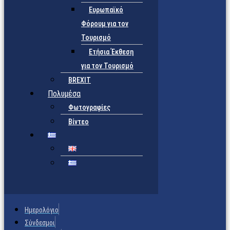
Ευρωπαϊκό
Φόρουμ για τον
Τουρισμό
Ετήσια Έκθεση
για τον Τουρισμό
BREXIT
Πολυμέσα
Φωτογραφίες
Βίντεο
Ημερολόγιο
Σύνδεσμοι