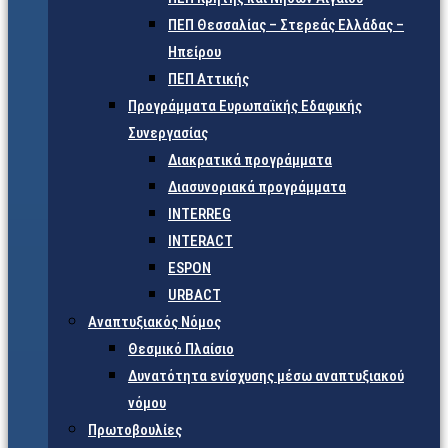
ΠΕΠ Θεσσαλίας – Στερεάς Ελλάδας –
Ηπείρου
ΠΕΠ Αττικής
Προγράμματα Ευρωπαϊκής Εδαφικής
Συνεργασίας
Διακρατικά προγράμματα
Διασυνοριακά προγράμματα
INTERREG
INTERACT
ESPON
URBACT
Αναπτυξιακός Νόμος
Θεσμικό Πλαίσιο
Δυνατότητα ενίσχυσης μέσω αναπτυξιακού
νόμου
Πρωτοβουλίες