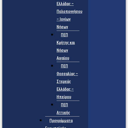
Ελλάδας –
Πελοποννήσου
– Ιονίων
Νήσων
ΠΕΠ
Κρήτης και
Νήσων
Αιγαίου
ΠΕΠ
Θεσσαλίας –
Στερεάς
Ελλάδας –
Ηπείρου
ΠΕΠ
Αττικής
Προγράμματα