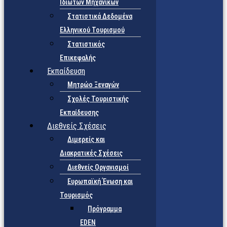
Ιδιωτών Μηχανικών
Στατιστικά Δεδομένα
Ελληνικού Τουρισμού
Στατιστικός
Επικεφαλής
Εκπαίδευση
Μητρώο Ξεναγών
Σχολές Τουριστικής
Εκπαίδευσης
Διεθνείς Σχέσεις
Διμερείς και
Διακρατικές Σχέσεις
Διεθνείς Οργανισμοί
Ευρωπαϊκή Ένωση και
Τουρισμός
Πρόγραμμα
EDEN