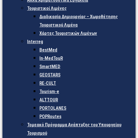
Άλλα Χρηματοδοτικά Εργαλεία
Τουριστικοί Λιμένες
Διαδικασία Δημιουργίας – Χωροθέτησης
Τουριστικού Λιμένα
Χάρτες Τουριστικών Λιμένων
Interreg
BestMed
In-MedTouR
SmartMED
GEOSTARS
RE-CULT
Tourism-e
ALTTOUR
PORTOLANES
POPRoutes
Τομεακό Πρόγραμμα Ανάπτυξης του Υπουργείου
Τουρισμού