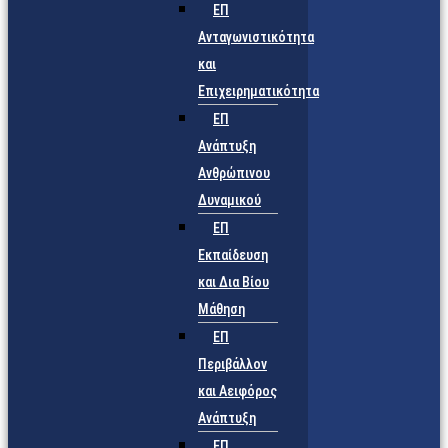
ΕΠ
Ανταγωνιστικότητα
και
Επιχειρηματικότητα
ΕΠ
Ανάπτυξη
Ανθρώπινου
Δυναμικού
ΕΠ
Εκπαίδευση
και Δια Βίου
Μάθηση
ΕΠ
Περιβάλλον
και Αειφόρος
Ανάπτυξη
ΕΠ