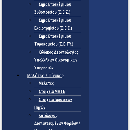
Σήμα Επισκέψιμου
Ζυθοποιείου (Σ.Ε.Ζ.)
Σήμα Επισκέψιμου
Ελαιοτριβείου (Σ.Ε.Ε.)
Σήμα Επισκέψιμου
Τυροκομείου (Σ.Ε.TY.)
Κώδικας Δεοντολογίας
Υπαλλήλων Οικονομικών
Υπηρεσιών
Μελέτες / Πίνακες
Μελέτες
Στοιχεία ΜΗΤΕ
Στοιχεία Ιαματικών
Πηγών
Κατάλογος
Διαπιστευμένων Φορέων /