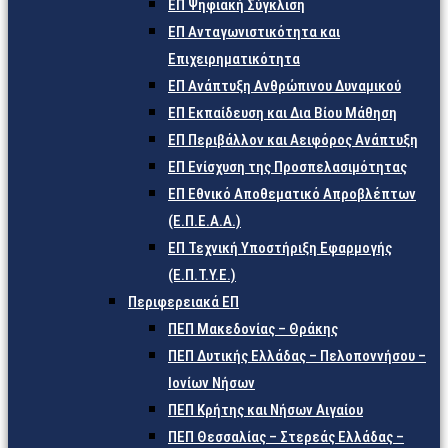
ΕΠ Ψηφιακή Σύγκλιση
ΕΠ Ανταγωνιστικότητα και
Επιχειρηματικότητα
ΕΠ Ανάπτυξη Ανθρώπινου Δυναμικού
ΕΠ Εκπαίδευση και Δια Βίου Μάθηση
ΕΠ Περιβάλλον και Αειφόρος Ανάπτυξη
ΕΠ Ενίσχυση της Προσπελασιμότητας
ΕΠ Εθνικό Αποθεματικό Απροβλέπτων
(Ε.Π.Ε.Α.Α.)
ΕΠ Τεχνική Υποστήριξη Εφαρμογής
(Ε.Π.Τ.Υ.Ε.)
Περιφερειακά ΕΠ
ΠΕΠ Μακεδονίας – Θράκης
ΠΕΠ Δυτικής Ελλάδας – Πελοποννήσου –
Ιονίων Νήσων
ΠΕΠ Κρήτης και Νήσων Αιγαίου
ΠΕΠ Θεσσαλίας – Στερεάς Ελλάδας –