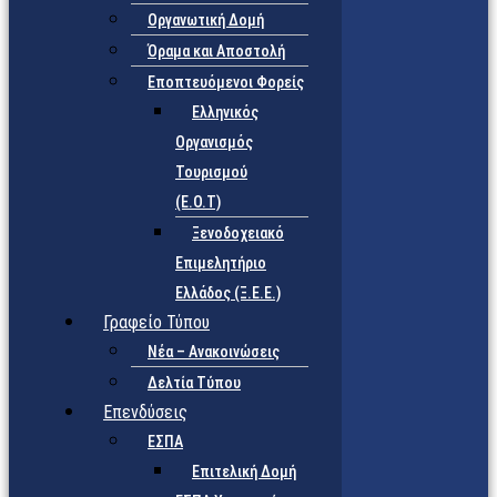
Οργανωτική Δομή
Όραμα και Αποστολή
Εποπτευόμενοι Φορείς
Eλληνικός
Οργανισμός
Τουρισμού
(Ε.Ο.Τ)
Ξενοδοχειακό
Επιμελητήριο
Ελλάδος (Ξ.Ε.Ε.)
Γραφείο Τύπου
Νέα – Ανακοινώσεις
Δελτία Τύπου
Επενδύσεις
ΕΣΠΑ
Επιτελική Δομή