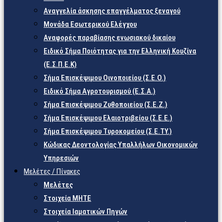
Αναγγελία άσκησης επαγγέλματος ξεναγού
Μονάδα Εσωτερικού Ελέγχου
Αναφορές παραβίασης ενωσιακού δικαίου
Ειδικό Σήμα Ποιότητας για την Ελληνική Κουζίνα
(Ε.Σ.Π.Ε.Κ)
Σήμα Επισκέψιμου Οινοποιείου (Σ.Ε.Ο.)
Ειδικό Σήμα Αγροτουρισμού (Ε.Σ.Α.)
Σήμα Επισκέψιμου Ζυθοποιείου (Σ.Ε.Ζ.)
Σήμα Επισκέψιμου Ελαιοτριβείου (Σ.Ε.Ε.)
Σήμα Επισκέψιμου Τυροκομείου (Σ.Ε.TY.)
Κώδικας Δεοντολογίας Υπαλλήλων Οικονομικών
Υπηρεσιών
Μελέτες / Πίνακες
Μελέτες
Στοιχεία ΜΗΤΕ
Στοιχεία Ιαματικών Πηγών