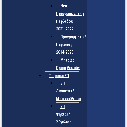
Νέα
Προγραμματική
Περίοδος
2021-2027
Προγραμματική
Περίοδος
2014-2020
Μητρώο
Προμηθευτών
Τομεακά ΕΠ
ΕΠ
Διοικητική
Μεταρρύθμιση
ΕΠ
Ψηφιακή
Σύγκλιση