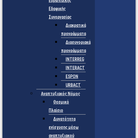
Ευρωπαϊκής
Εδαφικής
Συνεργασίας
Διακρατικά
προγράμματα
Διασυνοριακά
προγράμματα
INTERREG
INTERACT
ESPON
URBACT
Αναπτυξιακός Νόμος
Θεσμικό
Πλαίσιο
Δυνατότητα
ενίσχυσης μέσω
αναπτυξιακού