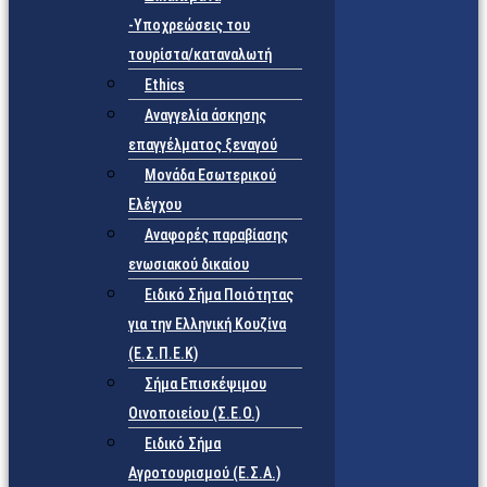
-Υποχρεώσεις του
τουρίστα/καταναλωτή
Ethics
Αναγγελία άσκησης
επαγγέλματος ξεναγού
Μονάδα Εσωτερικού
Ελέγχου
Αναφορές παραβίασης
ενωσιακού δικαίου
Ειδικό Σήμα Ποιότητας
για την Ελληνική Κουζίνα
(Ε.Σ.Π.Ε.Κ)
Σήμα Επισκέψιμου
Οινοποιείου (Σ.Ε.Ο.)
Ειδικό Σήμα
Αγροτουρισμού (Ε.Σ.Α.)