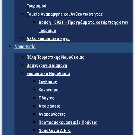
Τουρισμού
Ταμείο Ανάκαμψης και Ανθεκτικότητας
Δράση 16921 – Προγράμματα κατάρτισης στον
Τουρισμό
Άλλα Ευρωπαϊκά Έργα
Νομοθεσία
Πύλη Τουριστικής Νομοθεσίας
Βραχυχρόνια διαμονή
Ευρωπαϊκή Νομοθεσία
Συνθήκες
Κανονισμοί
Οδηγίες
Αποφάσεις
Ανακοινώσεις
Προπαρασκευαστικές Πράξεις
Νομολογία Δ.Ε.Κ.