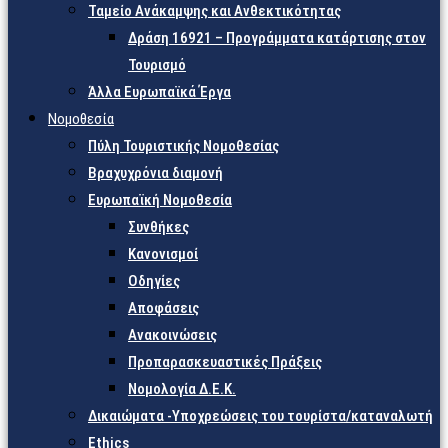
Ταμείο Ανάκαμψης και Ανθεκτικότητας
Δράση 16921 – Προγράμματα κατάρτισης στον
Τουρισμό
Άλλα Ευρωπαϊκά Έργα
Νομοθεσία
Πύλη Τουριστικής Νομοθεσίας
Βραχυχρόνια διαμονή
Ευρωπαϊκή Νομοθεσία
Συνθήκες
Κανονισμοί
Οδηγίες
Αποφάσεις
Ανακοινώσεις
Προπαρασκευαστικές Πράξεις
Νομολογία Δ.Ε.Κ.
Δικαιώματα -Υποχρεώσεις του τουρίστα/καταναλωτή
Ethics