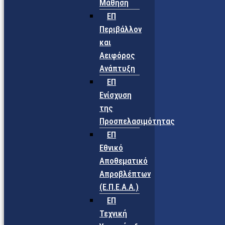
Μάθηση
ΕΠ
Περιβάλλον
και
Αειφόρος
Ανάπτυξη
ΕΠ
Ενίσχυση
της
Προσπελασιμότητας
ΕΠ
Εθνικό
Αποθεματικό
Απροβλέπτων
(Ε.Π.Ε.Α.Α.)
ΕΠ
Τεχνική