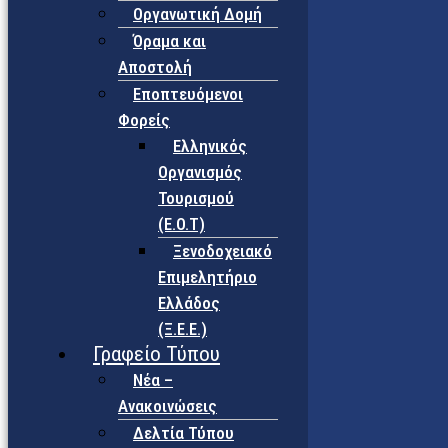
Οργανωτική Δομή
Όραμα και
Αποστολή
Εποπτευόμενοι
Φορείς
Eλληνικός
Οργανισμός
Τουρισμού
(Ε.Ο.Τ)
Ξενοδοχειακό
Επιμελητήριο
Ελλάδος
(Ξ.Ε.Ε.)
Γραφείο Τύπου
Νέα –
Ανακοινώσεις
Δελτία Τύπου