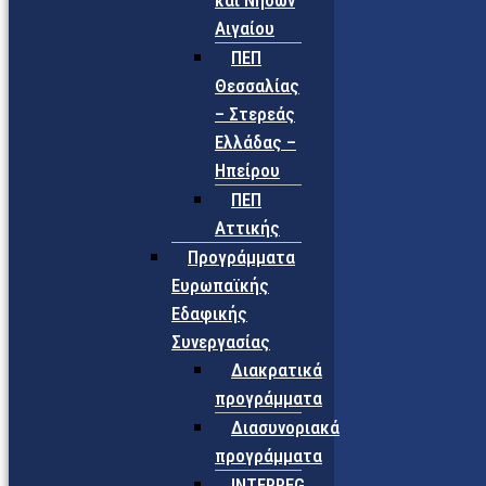
και Νήσων
Αιγαίου
ΠΕΠ
Θεσσαλίας
– Στερεάς
Ελλάδας –
Ηπείρου
ΠΕΠ
Αττικής
Προγράμματα
Ευρωπαϊκής
Εδαφικής
Συνεργασίας
Διακρατικά
προγράμματα
Διασυνοριακά
προγράμματα
INTERREG