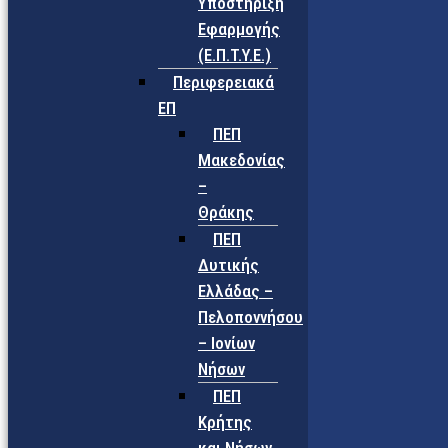
Υποστήριξη
Εφαρμογής
(Ε.Π.Τ.Υ.Ε.)
Περιφερειακά
ΕΠ
ΠΕΠ
Μακεδονίας
–
Θράκης
ΠΕΠ
Δυτικής
Ελλάδας –
Πελοποννήσου
– Ιονίων
Νήσων
ΠΕΠ
Κρήτης