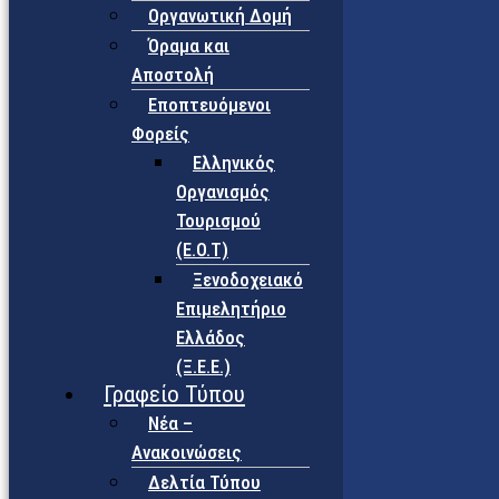
Οργανωτική Δομή
Όραμα και
Αποστολή
Εποπτευόμενοι
Φορείς
Eλληνικός
Οργανισμός
Τουρισμού
(Ε.Ο.Τ)
Ξενοδοχειακό
Επιμελητήριο
Ελλάδος
(Ξ.Ε.Ε.)
Γραφείο Τύπου
Νέα –
Ανακοινώσεις
Δελτία Τύπου