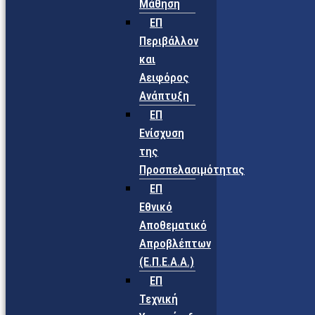
Μάθηση
ΕΠ
Περιβάλλον
και
Αειφόρος
Ανάπτυξη
ΕΠ
Ενίσχυση
της
Προσπελασιμότητας
ΕΠ
Εθνικό
Αποθεματικό
Απροβλέπτων
(Ε.Π.Ε.Α.Α.)
ΕΠ
Τεχνική