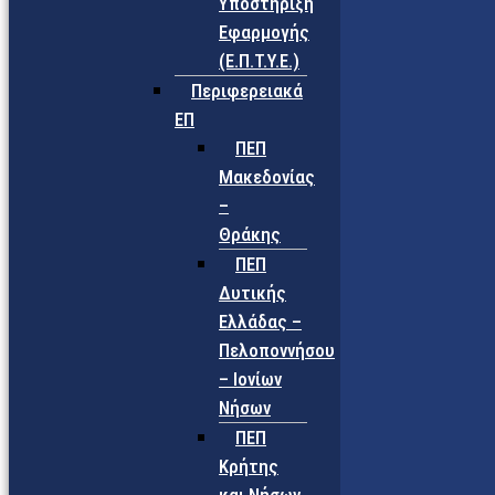
Υποστήριξη
Εφαρμογής
(Ε.Π.Τ.Υ.Ε.)
Περιφερειακά
ΕΠ
ΠΕΠ
Μακεδονίας
–
Θράκης
ΠΕΠ
Δυτικής
Ελλάδας –
Πελοποννήσου
– Ιονίων
Νήσων
ΠΕΠ
Κρήτης