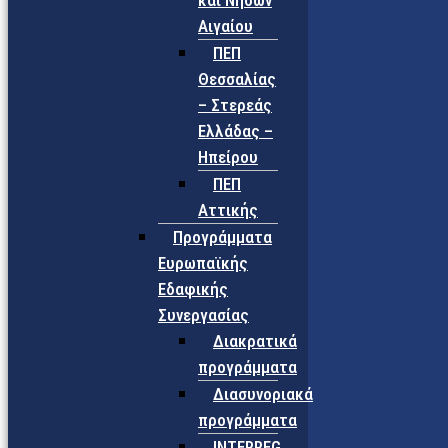
και Νήσων
Αιγαίου
ΠΕΠ
Θεσσαλίας
– Στερεάς
Ελλάδας –
Ηπείρου
ΠΕΠ
Αττικής
Προγράμματα
Ευρωπαϊκής
Εδαφικής
Συνεργασίας
Διακρατικά
προγράμματα
Διασυνοριακά
προγράμματα
INTERREG