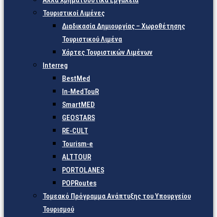
Άλλα Χρηματοδοτικά Εργαλεία
Τουριστικοί Λιμένες
Διαδικασία Δημιουργίας – Χωροθέτησης
Τουριστικού Λιμένα
Χάρτες Τουριστικών Λιμένων
Interreg
BestMed
In-MedTouR
SmartMED
GEOSTARS
RE-CULT
Tourism-e
ALTTOUR
PORTOLANES
POPRoutes
Τομεακό Πρόγραμμα Ανάπτυξης του Υπουργείου
Τουρισμού