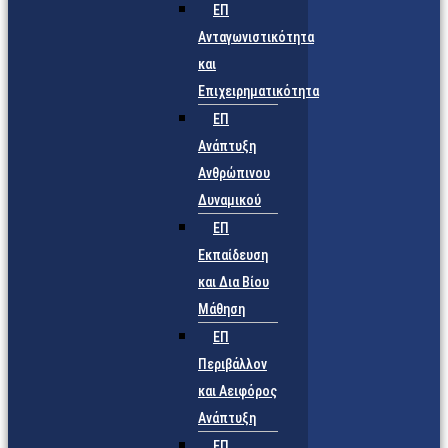
ΕΠ
Ανταγωνιστικότητα
και
Επιχειρηματικότητα
ΕΠ
Ανάπτυξη
Ανθρώπινου
Δυναμικού
ΕΠ
Εκπαίδευση
και Δια Βίου
Μάθηση
ΕΠ
Περιβάλλον
και Αειφόρος
Ανάπτυξη
ΕΠ