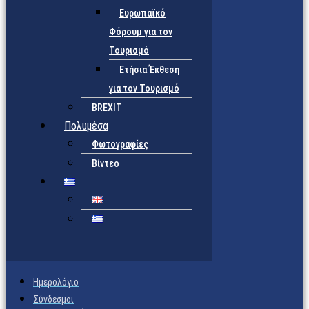
Ευρωπαϊκό
Φόρουμ για τον
Τουρισμό
Ετήσια Έκθεση
για τον Τουρισμό
BREXIT
Πολυμέσα
Φωτογραφίες
Βίντεο
Ημερολόγιο
Σύνδεσμοι