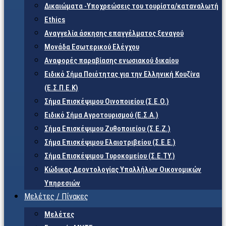
Δικαιώματα -Υποχρεώσεις του τουρίστα/καταναλωτή
Ethics
Αναγγελία άσκησης επαγγέλματος ξεναγού
Μονάδα Εσωτερικού Ελέγχου
Αναφορές παραβίασης ενωσιακού δικαίου
Ειδικό Σήμα Ποιότητας για την Ελληνική Κουζίνα
(Ε.Σ.Π.Ε.Κ)
Σήμα Επισκέψιμου Οινοποιείου (Σ.Ε.Ο.)
Ειδικό Σήμα Αγροτουρισμού (Ε.Σ.Α.)
Σήμα Επισκέψιμου Ζυθοποιείου (Σ.Ε.Ζ.)
Σήμα Επισκέψιμου Ελαιοτριβείου (Σ.Ε.Ε.)
Σήμα Επισκέψιμου Τυροκομείου (Σ.Ε.TY.)
Κώδικας Δεοντολογίας Υπαλλήλων Οικονομικών
Υπηρεσιών
Μελέτες / Πίνακες
Μελέτες