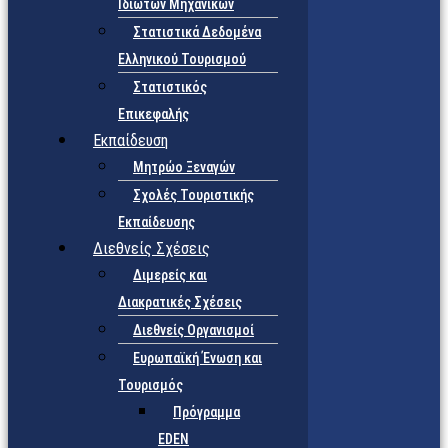
Ιδιωτών Μηχανικών
Στατιστικά Δεδομένα
Ελληνικού Τουρισμού
Στατιστικός
Επικεφαλής
Εκπαίδευση
Μητρώο Ξεναγών
Σχολές Τουριστικής
Εκπαίδευσης
Διεθνείς Σχέσεις
Διμερείς και
Διακρατικές Σχέσεις
Διεθνείς Οργανισμοί
Ευρωπαϊκή Ένωση και
Τουρισμός
Πρόγραμμα
EDEN