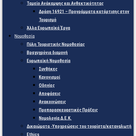
Ταμείο Ανάκαμψης και Ανθεκτικότητας
Δράση 16921 – Προγράμματα κατάρτισης στον
Τουρισμό
Άλλα Ευρωπαϊκά Έργα
Νομοθεσία
Πύλη Τουριστικής Νομοθεσίας
Βραχυχρόνια διαμονή
Ευρωπαϊκή Νομοθεσία
Συνθήκες
Κανονισμοί
Οδηγίες
Αποφάσεις
Ανακοινώσεις
Προπαρασκευαστικές Πράξεις
Νομολογία Δ.Ε.Κ.
Δικαιώματα -Υποχρεώσεις του τουρίστα/καταναλωτή
Ethics