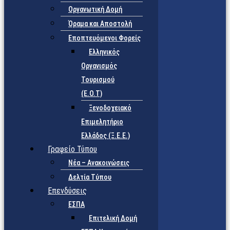
Οργανωτική Δομή
Όραμα και Αποστολή
Εποπτευόμενοι Φορείς
Eλληνικός
Οργανισμός
Τουρισμού
(Ε.Ο.Τ)
Ξενοδοχειακό
Επιμελητήριο
Ελλάδος (Ξ.Ε.Ε.)
Γραφείο Τύπου
Νέα – Ανακοινώσεις
Δελτία Τύπου
Επενδύσεις
ΕΣΠΑ
Επιτελική Δομή