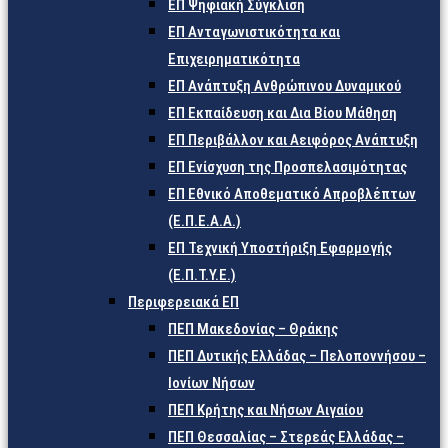
ΕΠ Ψηφιακή Σύγκλιση
ΕΠ Ανταγωνιστικότητα και
Επιχειρηματικότητα
ΕΠ Ανάπτυξη Ανθρώπινου Δυναμικού
ΕΠ Εκπαίδευση και Δια Βίου Μάθηση
ΕΠ Περιβάλλον και Αειφόρος Ανάπτυξη
ΕΠ Ενίσχυση της Προσπελασιμότητας
ΕΠ Εθνικό Αποθεματικό Απροβλέπτων
(Ε.Π.Ε.Α.Α.)
ΕΠ Τεχνική Υποστήριξη Εφαρμογής
(Ε.Π.Τ.Υ.Ε.)
Περιφερειακά ΕΠ
ΠΕΠ Μακεδονίας – Θράκης
ΠΕΠ Δυτικής Ελλάδας – Πελοποννήσου –
Ιονίων Νήσων
ΠΕΠ Κρήτης και Νήσων Αιγαίου
ΠΕΠ Θεσσαλίας – Στερεάς Ελλάδας –