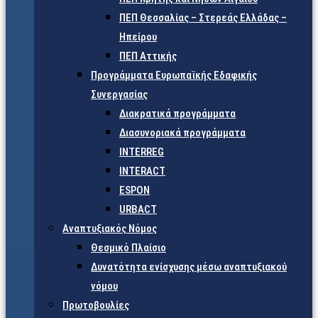
ΠΕΠ Θεσσαλίας – Στερεάς Ελλάδας –
Ηπείρου
ΠΕΠ Αττικής
Προγράμματα Ευρωπαϊκής Εδαφικής
Συνεργασίας
Διακρατικά προγράμματα
Διασυνοριακά προγράμματα
INTERREG
INTERACT
ESPON
URBACT
Αναπτυξιακός Νόμος
Θεσμικό Πλαίσιο
Δυνατότητα ενίσχυσης μέσω αναπτυξιακού
νόμου
Πρωτοβουλίες