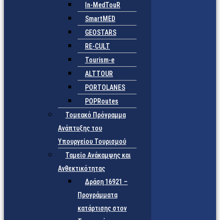
In-MedTouR
SmartMED
GEOSTARS
RE-CULT
Tourism-e
ALTTOUR
PORTOLANES
POPRoutes
Τομεακό Πρόγραμμα
Ανάπτυξης του
Υπουργείου Τουρισμού
Ταμείο Ανάκαμψης και
Ανθεκτικότητας
Δράση 16921 –
Προγράμματα
κατάρτισης στον