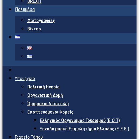
BREXIT
Πολυμέσα
Φωτογραφίες
Βίντεο
Υπουργείο
Πολιτική Ηγεσία
Οργανωτική Δομή
Όραμα και Αποστολή
Εποπτευόμενοι Φορείς
Eλληνικός Οργανισμός Τουρισμού (Ε.Ο.Τ)
Ξενοδοχειακό Επιμελητήριο Ελλάδος (Ξ.Ε.Ε.)
Γραφείο Τύπου