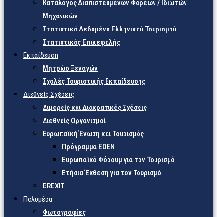
Κατάλογος Διαπιστευμένων Φορέων / Ιδιωτών
Μηχανικών
Στατιστικά Δεδομένα Ελληνικού Τουρισμού
Στατιστικός Επικεφαλής
Εκπαίδευση
Μητρώο Ξεναγών
Σχολές Τουριστικής Εκπαίδευσης
Διεθνείς Σχέσεις
Διμερείς και Διακρατικές Σχέσεις
Διεθνείς Οργανισμοί
Ευρωπαϊκή Ένωση και Τουρισμός
Πρόγραμμα EDEN
Ευρωπαϊκό Φόρουμ για τον Τουρισμό
Ετήσια Έκθεση για τον Τουρισμό
BREXIT
Πολυμέσα
Φωτογραφίες