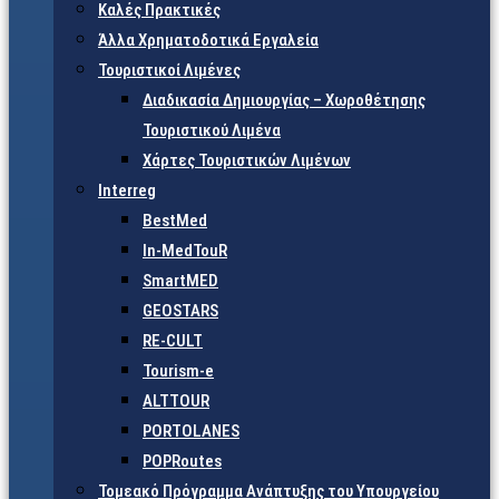
Καλές Πρακτικές
Άλλα Χρηματοδοτικά Εργαλεία
Τουριστικοί Λιμένες
Διαδικασία Δημιουργίας – Χωροθέτησης
Τουριστικού Λιμένα
Χάρτες Τουριστικών Λιμένων
Interreg
BestMed
In-MedTouR
SmartMED
GEOSTARS
RE-CULT
Tourism-e
ALTTOUR
PORTOLANES
POPRoutes
Τομεακό Πρόγραμμα Ανάπτυξης του Υπουργείου