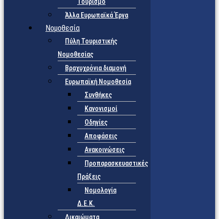
Τουρισμό
Άλλα Ευρωπαϊκά Έργα
Νομοθεσία
Πύλη Τουριστικής
Νομοθεσίας
Βραχυχρόνια διαμονή
Ευρωπαϊκή Νομοθεσία
Συνθήκες
Κανονισμοί
Οδηγίες
Αποφάσεις
Ανακοινώσεις
Προπαρασκευαστικές
Πράξεις
Νομολογία
Δ.Ε.Κ.
Δικαιώματα