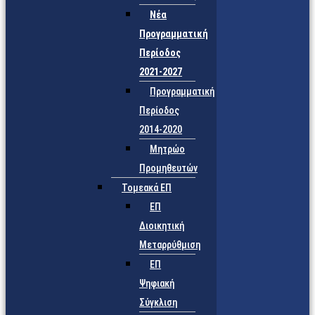
Νέα
Προγραμματική
Περίοδος
2021-2027
Προγραμματική
Περίοδος
2014-2020
Μητρώο
Προμηθευτών
Τομεακά ΕΠ
ΕΠ
Διοικητική
Μεταρρύθμιση
ΕΠ
Ψηφιακή
Σύγκλιση