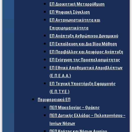
ΕΠ Διοικητική Μεταρρύθμιση
ΕΠ Ψηφιακή Σύγκλιση
ΕΠ Ανταγωνιστικότητα και
Επιχειρηματικότητα
ΕΠ Ανάπτυξη Ανθρώπινου Δυναμικού
ΕΠ Εκπαίδευση και Δια Βίου Μάθηση
ΕΠ Περιβάλλον και Αειφόρος Ανάπτυξη
ΕΠ Ενίσχυση της Προσπελασιμότητας
ΕΠ Εθνικό Αποθεματικό Απροβλέπτων
(Ε.Π.Ε.Α.Α.)
ΕΠ Τεχνική Υποστήριξη Εφαρμογής
(Ε.Π.Τ.Υ.Ε.)
Περιφερειακά ΕΠ
ΠΕΠ Μακεδονίας – Θράκης
ΠΕΠ Δυτικής Ελλάδας – Πελοποννήσου –
Ιονίων Νήσων
ΠΕΠ Κρήτης και Νήσων Αιγαίου