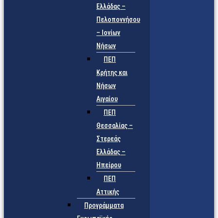
Ελλάδας –
Πελοποννήσου
– Ιονίων
Νήσων
ΠΕΠ
Κρήτης και
Νήσων
Αιγαίου
ΠΕΠ
Θεσσαλίας –
Στερεάς
Ελλάδας –
Ηπείρου
ΠΕΠ
Αττικής
Προγράμματα