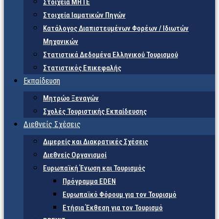
Στοιχεία ΜΗΤΕ
Στοιχεία Ιαματικών Πηγών
Κατάλογος Διαπιστευμένων Φορέων / Ιδιωτών
Μηχανικών
Στατιστικά Δεδομένα Ελληνικού Τουρισμού
Στατιστικός Επικεφαλής
Εκπαίδευση
Μητρώο Ξεναγών
Σχολές Τουριστικής Εκπαίδευσης
Διεθνείς Σχέσεις
Διμερείς και Διακρατικές Σχέσεις
Διεθνείς Οργανισμοί
Ευρωπαϊκή Ένωση και Τουρισμός
Πρόγραμμα EDEN
Ευρωπαϊκό Φόρουμ για τον Τουρισμό
Ετήσια Έκθεση για τον Τουρισμό