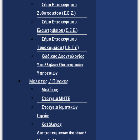
Σήμα Επισκέψιμου
Ζυθοποιείου (Σ.Ε.Ζ.)
Σήμα Επισκέψιμου
Ελαιοτριβείου (Σ.Ε.Ε.)
Σήμα Επισκέψιμου
Τυροκομείου (Σ.Ε.TY.)
Κώδικας Δεοντολογίας
Υπαλλήλων Οικονομικών
Υπηρεσιών
Μελέτες / Πίνακες
Μελέτες
Στοιχεία ΜΗΤΕ
Στοιχεία Ιαματικών
Πηγών
Κατάλογος
Διαπιστευμένων Φορέων /