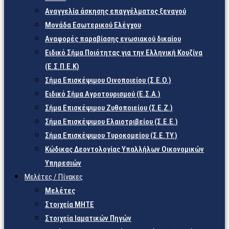
Αναγγελία άσκησης επαγγέλματος ξεναγού
Μονάδα Εσωτερικού Ελέγχου
Αναφορές παραβίασης ενωσιακού δικαίου
Ειδικό Σήμα Ποιότητας για την Ελληνική Κουζίνα
(Ε.Σ.Π.Ε.Κ)
Σήμα Επισκέψιμου Οινοποιείου (Σ.Ε.Ο.)
Ειδικό Σήμα Αγροτουρισμού (Ε.Σ.Α.)
Σήμα Επισκέψιμου Ζυθοποιείου (Σ.Ε.Ζ.)
Σήμα Επισκέψιμου Ελαιοτριβείου (Σ.Ε.Ε.)
Σήμα Επισκέψιμου Τυροκομείου (Σ.Ε.TY.)
Κώδικας Δεοντολογίας Υπαλλήλων Οικονομικών
Υπηρεσιών
Μελέτες / Πίνακες
Μελέτες
Στοιχεία ΜΗΤΕ
Στοιχεία Ιαματικών Πηγών