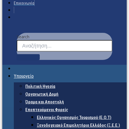
Επικοινωνία
Search
Υπουργείο
Πολιτική Ηγεσία
Οργανωτική Δομή
Όραμα και Αποστολή
Εποπτευόμενοι Φορείς
Eλληνικός Οργανισμός Τουρισμού (Ε.Ο.Τ)
Ξενοδοχειακό Επιμελητήριο Ελλάδος (Ξ.Ε.Ε.)