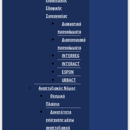
Ευρωπαϊκής
Εδαφικής
Συνεργασίας
Διακρατικά
προγράμματα
Διασυνοριακά
προγράμματα
INTERREG
INTERACT
ESPON
URBACT
Αναπτυξιακός Νόμος
Θεσμικό
Πλαίσιο
Δυνατότητα
ενίσχυσης μέσω
αναπτυξιακού