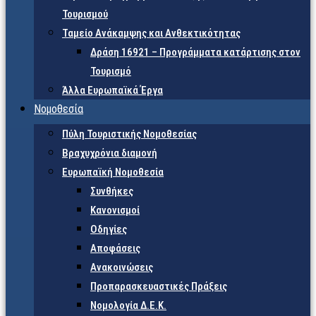
Τουρισμού
Ταμείο Ανάκαμψης και Ανθεκτικότητας
Δράση 16921 – Προγράμματα κατάρτισης στον
Τουρισμό
Άλλα Ευρωπαϊκά Έργα
Νομοθεσία
Πύλη Τουριστικής Νομοθεσίας
Βραχυχρόνια διαμονή
Ευρωπαϊκή Νομοθεσία
Συνθήκες
Κανονισμοί
Οδηγίες
Αποφάσεις
Ανακοινώσεις
Προπαρασκευαστικές Πράξεις
Νομολογία Δ.Ε.Κ.