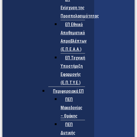
Ενίσχυση της
Προσπελασιμότητας
ΕΠ Εθνικό
Αποθεματικό
Απροβλέπτων
(Ε.Π.Ε.Α.Α.)
ΕΠ Τεχνική
Υποστήριξη
Εφαρμογής
(Ε.Π.Τ.Υ.Ε.)
Περιφερειακά ΕΠ
ΠΕΠ
Μακεδονίας
– Θράκης
ΠΕΠ
Δυτικής