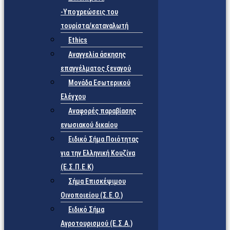
-Υποχρεώσεις του
τουρίστα/καταναλωτή
Ethics
Αναγγελία άσκησης
επαγγέλματος ξεναγού
Μονάδα Εσωτερικού
Ελέγχου
Αναφορές παραβίασης
ενωσιακού δικαίου
Ειδικό Σήμα Ποιότητας
για την Ελληνική Κουζίνα
(Ε.Σ.Π.Ε.Κ)
Σήμα Επισκέψιμου
Οινοποιείου (Σ.Ε.Ο.)
Ειδικό Σήμα
Αγροτουρισμού (Ε.Σ.Α.)