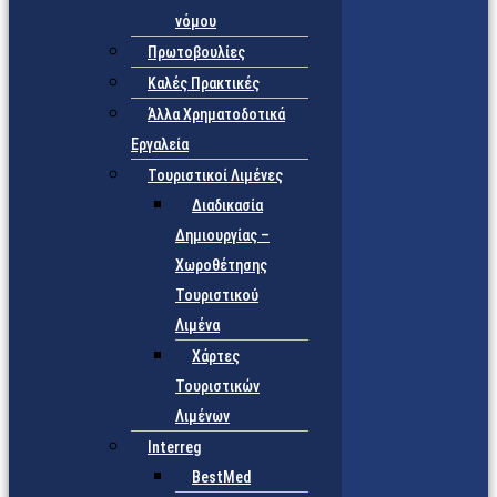
νόμου
Πρωτοβουλίες
Καλές Πρακτικές
Άλλα Χρηματοδοτικά
Εργαλεία
Τουριστικοί Λιμένες
Διαδικασία
Δημιουργίας –
Χωροθέτησης
Τουριστικού
Λιμένα
Χάρτες
Τουριστικών
Λιμένων
Interreg
BestMed