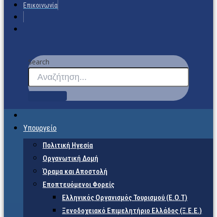
Επικοινωνία
Search
Υπουργείο
Πολιτική Ηγεσία
Οργανωτική Δομή
Όραμα και Αποστολή
Εποπτευόμενοι Φορείς
Eλληνικός Οργανισμός Τουρισμού (Ε.Ο.Τ)
Ξενοδοχειακό Επιμελητήριο Ελλάδος (Ξ.Ε.Ε.)