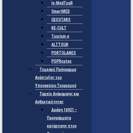
In-MedTouR
SmartMED
GEOSTARS
RE-CULT
Tourism-e
ALTTOUR
PORTOLANES
POPRoutes
Τομεακό Πρόγραμμα
Ανάπτυξης του
Υπουργείου Τουρισμού
Ταμείο Ανάκαμψης και
Ανθεκτικότητας
Δράση 16921 –
Προγράμματα
κατάρτισης στον