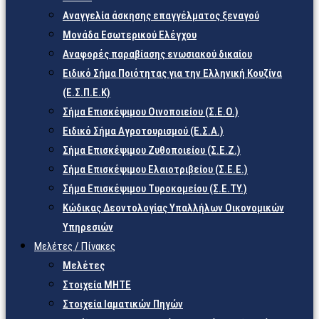
Αναγγελία άσκησης επαγγέλματος ξεναγού
Μονάδα Εσωτερικού Ελέγχου
Αναφορές παραβίασης ενωσιακού δικαίου
Ειδικό Σήμα Ποιότητας για την Ελληνική Κουζίνα
(Ε.Σ.Π.Ε.Κ)
Σήμα Επισκέψιμου Οινοποιείου (Σ.Ε.Ο.)
Ειδικό Σήμα Αγροτουρισμού (Ε.Σ.Α.)
Σήμα Επισκέψιμου Ζυθοποιείου (Σ.Ε.Ζ.)
Σήμα Επισκέψιμου Ελαιοτριβείου (Σ.Ε.Ε.)
Σήμα Επισκέψιμου Τυροκομείου (Σ.Ε.TY.)
Κώδικας Δεοντολογίας Υπαλλήλων Οικονομικών
Υπηρεσιών
Μελέτες / Πίνακες
Μελέτες
Στοιχεία ΜΗΤΕ
Στοιχεία Ιαματικών Πηγών