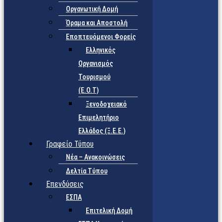
Οργανωτική Δομή
Όραμα και Αποστολή
Εποπτευόμενοι Φορείς
Eλληνικός
Οργανισμός
Τουρισμού
(Ε.Ο.Τ)
Ξενοδοχειακό
Επιμελητήριο
Ελλάδος (Ξ.Ε.Ε.)
Γραφείο Τύπου
Νέα – Ανακοινώσεις
Δελτία Τύπου
Επενδύσεις
ΕΣΠΑ
Επιτελική Δομή