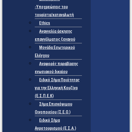
-Υποχρεώσεις του
τουρίστα/καταναλωτή
Ethics
Αναγγελία άσκησης
επαγγέλματος ξεναγού
Μονάδα Εσωτερικού
Ελέγχου
Αναφορές παραβίασης
ενωσιακού δικαίου
Ειδικό Σήμα Ποιότητας
για την Ελληνική Κουζίνα
(Ε.Σ.Π.Ε.Κ)
Σήμα Επισκέψιμου
Οινοποιείου (Σ.Ε.Ο.)
Ειδικό Σήμα
Αγροτουρισμού (Ε.Σ.Α.)