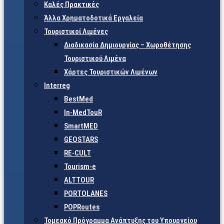
Καλές Πρακτικές
Άλλα Χρηματοδοτικά Εργαλεία
Τουριστικοί Λιμένες
Διαδικασία Δημιουργίας – Χωροθέτησης
Τουριστικού Λιμένα
Χάρτες Τουριστικών Λιμένων
Interreg
BestMed
In-MedTouR
SmartMED
GEOSTARS
RE-CULT
Tourism-e
ALTTOUR
PORTOLANES
POPRoutes
Τομεακό Πρόγραμμα Ανάπτυξης του Υπουργείου