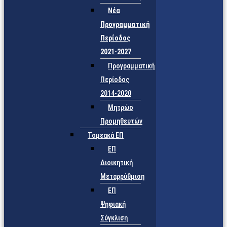
Νέα
Προγραμματική
Περίοδος
2021-2027
Προγραμματική
Περίοδος
2014-2020
Μητρώο
Προμηθευτών
Τομεακά ΕΠ
ΕΠ
Διοικητική
Μεταρρύθμιση
ΕΠ
Ψηφιακή
Σύγκλιση