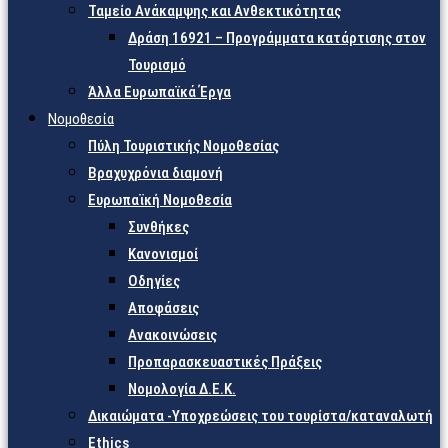
Ταμείο Ανάκαμψης και Ανθεκτικότητας
Δράση 16921 – Προγράμματα κατάρτισης στον
Τουρισμό
Άλλα Ευρωπαϊκά Έργα
Νομοθεσία
Πύλη Τουριστικής Νομοθεσίας
Βραχυχρόνια διαμονή
Ευρωπαϊκή Νομοθεσία
Συνθήκες
Κανονισμοί
Οδηγίες
Αποφάσεις
Ανακοινώσεις
Προπαρασκευαστικές Πράξεις
Νομολογία Δ.Ε.Κ.
Δικαιώματα -Υποχρεώσεις του τουρίστα/καταναλωτή
Ethics