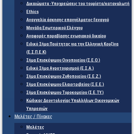
Δικαιώματα -Υποχρεώσεις του τουρίστα/καταναλωτή
Ethics
Αναγγελία άσκησης επαγγέλματος ξεναγού
Μονάδα Εσωτερικού Ελέγχου
Αναφορές παραβίασης ενωσιακού δικαίου
Ειδικό Σήμα Ποιότητας για την Ελληνική Κουζίνα
(Ε.Σ.Π.Ε.Κ)
Σήμα Επισκέψιμου Οινοποιείου (Σ.Ε.Ο.)
Ειδικό Σήμα Αγροτουρισμού (Ε.Σ.Α.)
Σήμα Επισκέψιμου Ζυθοποιείου (Σ.Ε.Ζ.)
Σήμα Επισκέψιμου Ελαιοτριβείου (Σ.Ε.Ε.)
Σήμα Επισκέψιμου Τυροκομείου (Σ.Ε.TY.)
Κώδικας Δεοντολογίας Υπαλλήλων Οικονομικών
Υπηρεσιών
Μελέτες / Πίνακες
Μελέτες