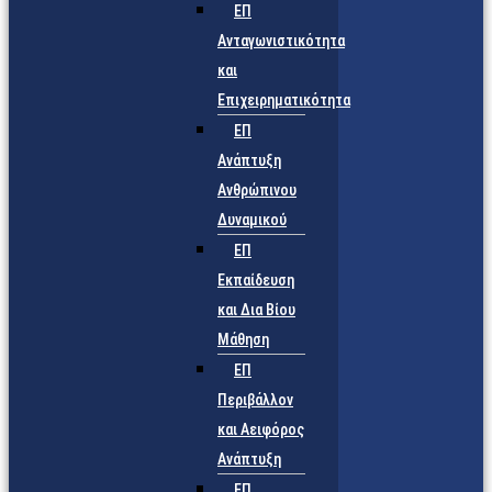
ΕΠ
Ανταγωνιστικότητα
και
Επιχειρηματικότητα
ΕΠ
Ανάπτυξη
Ανθρώπινου
Δυναμικού
ΕΠ
Εκπαίδευση
και Δια Βίου
Μάθηση
ΕΠ
Περιβάλλον
και Αειφόρος
Ανάπτυξη
ΕΠ