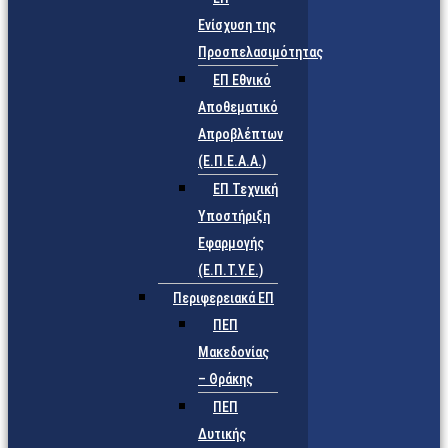
Ενίσχυση της
Προσπελασιμότητας
ΕΠ Εθνικό
Αποθεματικό
Απροβλέπτων
(Ε.Π.Ε.Α.Α.)
ΕΠ Τεχνική
Υποστήριξη
Εφαρμογής
(Ε.Π.Τ.Υ.Ε.)
Περιφερειακά ΕΠ
ΠΕΠ
Μακεδονίας
– Θράκης
ΠΕΠ
Δυτικής