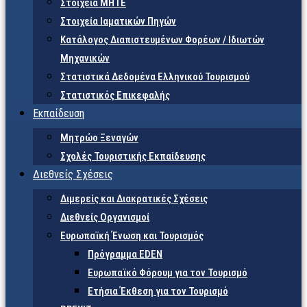
Στοιχεία ΜΗΤΕ
Στοιχεία Ιαματικών Πηγών
Κατάλογος Διαπιστευμένων Φορέων / Ιδιωτών
Μηχανικών
Στατιστικά Δεδομένα Ελληνικού Τουρισμού
Στατιστικός Επικεφαλής
Εκπαίδευση
Μητρώο Ξεναγών
Σχολές Τουριστικής Εκπαίδευσης
Διεθνείς Σχέσεις
Διμερείς και Διακρατικές Σχέσεις
Διεθνείς Οργανισμοί
Ευρωπαϊκή Ένωση και Τουρισμός
Πρόγραμμα EDEN
Ευρωπαϊκό Φόρουμ για τον Τουρισμό
Ετήσια Έκθεση για τον Τουρισμό