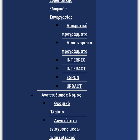
Ευρωπαϊκής
Εδαφικής
Συνεργασίας
Διακρατικά
προγράμματα
Διασυνοριακά
προγράμματα
INTERREG
INTERACT
ESPON
URBACT
Αναπτυξιακός Νόμος
Θεσμικό
Πλαίσιο
Δυνατότητα
ενίσχυσης μέσω
αναπτυξιακού