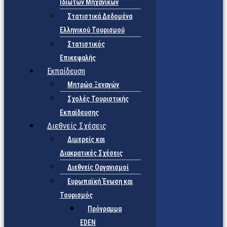
Ιδιωτών Μηχανικών
Στατιστικά Δεδομένα
Ελληνικού Τουρισμού
Στατιστικός
Επικεφαλής
Εκπαίδευση
Μητρώο Ξεναγών
Σχολές Τουριστικής
Εκπαίδευσης
Διεθνείς Σχέσεις
Διμερείς και
Διακρατικές Σχέσεις
Διεθνείς Οργανισμοί
Ευρωπαϊκή Ένωση και
Τουρισμός
Πρόγραμμα
EDEN