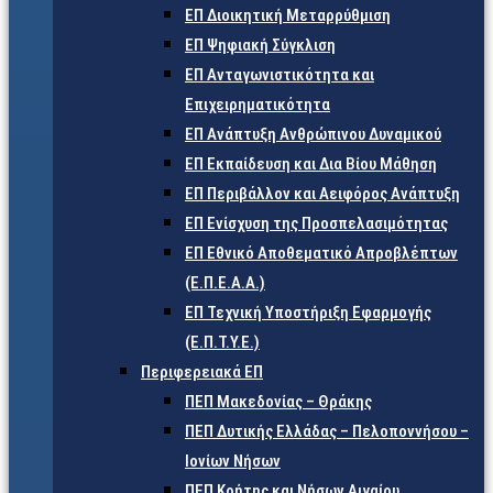
ΕΠ Διοικητική Μεταρρύθμιση
ΕΠ Ψηφιακή Σύγκλιση
ΕΠ Ανταγωνιστικότητα και
Επιχειρηματικότητα
ΕΠ Ανάπτυξη Ανθρώπινου Δυναμικού
ΕΠ Εκπαίδευση και Δια Βίου Μάθηση
ΕΠ Περιβάλλον και Αειφόρος Ανάπτυξη
ΕΠ Ενίσχυση της Προσπελασιμότητας
ΕΠ Εθνικό Αποθεματικό Απροβλέπτων
(Ε.Π.Ε.Α.Α.)
ΕΠ Τεχνική Υποστήριξη Εφαρμογής
(Ε.Π.Τ.Υ.Ε.)
Περιφερειακά ΕΠ
ΠΕΠ Μακεδονίας – Θράκης
ΠΕΠ Δυτικής Ελλάδας – Πελοποννήσου –
Ιονίων Νήσων
ΠΕΠ Κρήτης και Νήσων Αιγαίου