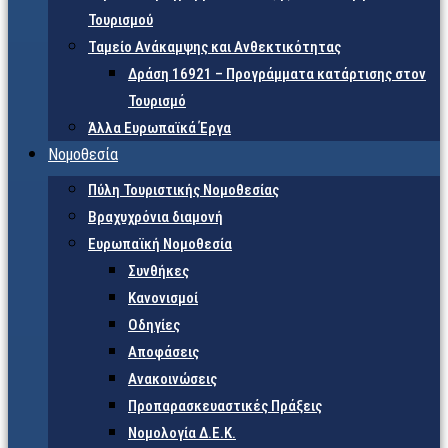
Τουρισμού
Ταμείο Ανάκαμψης και Ανθεκτικότητας
Δράση 16921 – Προγράμματα κατάρτισης στον
Τουρισμό
Άλλα Ευρωπαϊκά Έργα
Νομοθεσία
Πύλη Τουριστικής Νομοθεσίας
Βραχυχρόνια διαμονή
Ευρωπαϊκή Νομοθεσία
Συνθήκες
Κανονισμοί
Οδηγίες
Αποφάσεις
Ανακοινώσεις
Προπαρασκευαστικές Πράξεις
Νομολογία Δ.Ε.Κ.