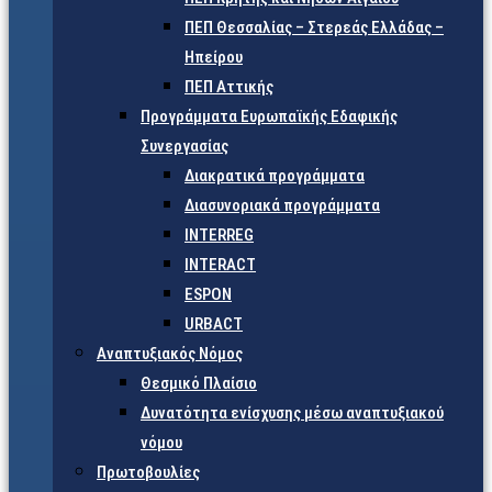
ΠΕΠ Θεσσαλίας – Στερεάς Ελλάδας –
Ηπείρου
ΠΕΠ Αττικής
Προγράμματα Ευρωπαϊκής Εδαφικής
Συνεργασίας
Διακρατικά προγράμματα
Διασυνοριακά προγράμματα
INTERREG
INTERACT
ESPON
URBACT
Αναπτυξιακός Νόμος
Θεσμικό Πλαίσιο
Δυνατότητα ενίσχυσης μέσω αναπτυξιακού
νόμου
Πρωτοβουλίες