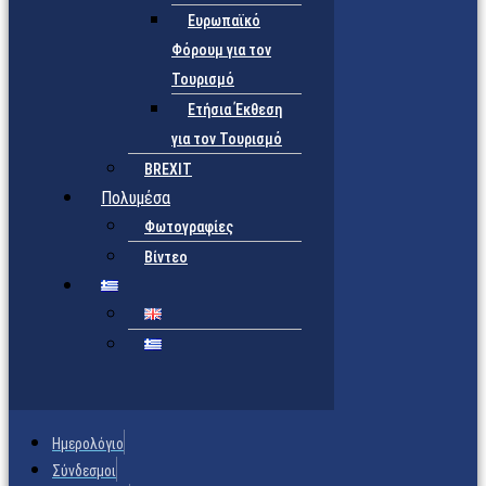
Ευρωπαϊκό
Φόρουμ για τον
Τουρισμό
Ετήσια Έκθεση
για τον Τουρισμό
BREXIT
Πολυμέσα
Φωτογραφίες
Βίντεο
Ημερολόγιο
Σύνδεσμοι