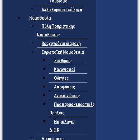
Τουρισμό
Άλλα Ευρωπαϊκά Έργα
Νομοθεσία
Πύλη Τουριστικής
Νομοθεσίας
Βραχυχρόνια διαμονή
Ευρωπαϊκή Νομοθεσία
Συνθήκες
Κανονισμοί
Οδηγίες
Αποφάσεις
Ανακοινώσεις
Προπαρασκευαστικές
Πράξεις
Νομολογία
Δ.Ε.Κ.
Δικαιώματα