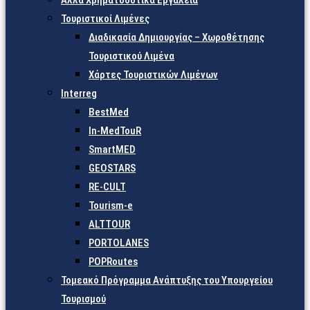
Άλλα Χρηματοδοτικά Εργαλεία
Τουριστικοί Λιμένες
Διαδικασία Δημιουργίας – Χωροθέτησης
Τουριστικού Λιμένα
Χάρτες Τουριστικών Λιμένων
Interreg
BestMed
In-MedTouR
SmartMED
GEOSTARS
RE-CULT
Tourism-e
ALTTOUR
PORTOLANES
POPRoutes
Τομεακό Πρόγραμμα Ανάπτυξης του Υπουργείου
Τουρισμού