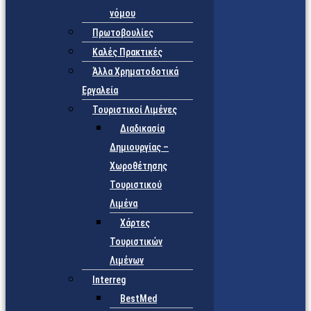
νόμου
Πρωτοβουλίες
Καλές Πρακτικές
Άλλα Χρηματοδοτικά
Εργαλεία
Τουριστικοί Λιμένες
Διαδικασία
Δημιουργίας –
Χωροθέτησης
Τουριστικού
Λιμένα
Χάρτες
Τουριστικών
Λιμένων
Interreg
BestMed