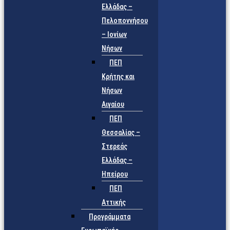
Ελλάδας –
Πελοποννήσου
– Ιονίων
Νήσων
ΠΕΠ
Κρήτης και
Νήσων
Αιγαίου
ΠΕΠ
Θεσσαλίας –
Στερεάς
Ελλάδας –
Ηπείρου
ΠΕΠ
Αττικής
Προγράμματα