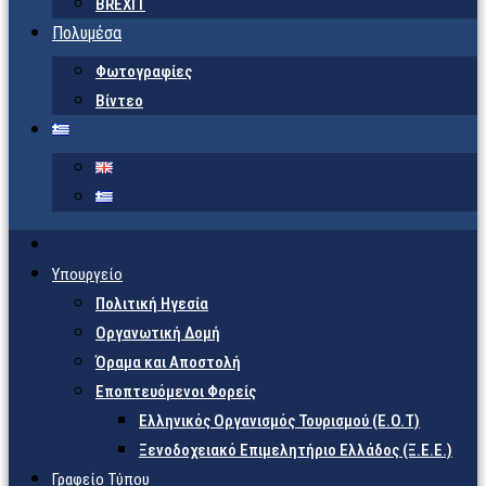
BREXIT
Πολυμέσα
Φωτογραφίες
Βίντεο
Υπουργείο
Πολιτική Ηγεσία
Οργανωτική Δομή
Όραμα και Αποστολή
Εποπτευόμενοι Φορείς
Eλληνικός Οργανισμός Τουρισμού (Ε.Ο.Τ)
Ξενοδοχειακό Επιμελητήριο Ελλάδος (Ξ.Ε.Ε.)
Γραφείο Τύπου