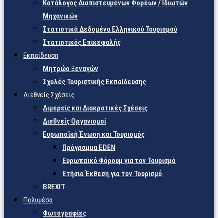
Κατάλογος Διαπιστευμένων Φορέων / Ιδιωτών
Μηχανικών
Στατιστικά Δεδομένα Ελληνικού Τουρισμού
Στατιστικός Επικεφαλής
Εκπαίδευση
Μητρώο Ξεναγών
Σχολές Τουριστικής Εκπαίδευσης
Διεθνείς Σχέσεις
Διμερείς και Διακρατικές Σχέσεις
Διεθνείς Οργανισμοί
Ευρωπαϊκή Ένωση και Τουρισμός
Πρόγραμμα EDEN
Ευρωπαϊκό Φόρουμ για τον Τουρισμό
Ετήσια Έκθεση για τον Τουρισμό
BREXIT
Πολυμέσα
Φωτογραφίες