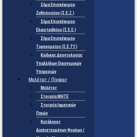
Σήμα Επισκέψιμου
Ζυθοποιείου (Σ.Ε.Ζ.)
Σήμα Επισκέψιμου
Ελαιοτριβείου (Σ.Ε.Ε.)
Σήμα Επισκέψιμου
Τυροκομείου (Σ.Ε.TY.)
Κώδικας Δεοντολογίας
Υπαλλήλων Οικονομικών
Υπηρεσιών
Μελέτες / Πίνακες
Μελέτες
Στοιχεία ΜΗΤΕ
Στοιχεία Ιαματικών
Πηγών
Κατάλογος
Διαπιστευμένων Φορέων /