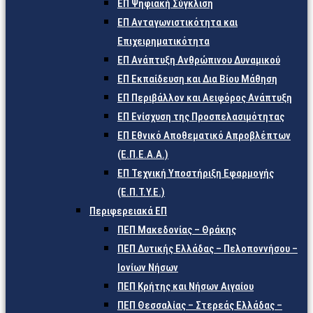
ΕΠ Ψηφιακή Σύγκλιση
ΕΠ Ανταγωνιστικότητα και
Επιχειρηματικότητα
ΕΠ Ανάπτυξη Ανθρώπινου Δυναμικού
ΕΠ Εκπαίδευση και Δια Βίου Μάθηση
ΕΠ Περιβάλλον και Αειφόρος Ανάπτυξη
ΕΠ Ενίσχυση της Προσπελασιμότητας
ΕΠ Εθνικό Αποθεματικό Απροβλέπτων
(Ε.Π.Ε.Α.Α.)
ΕΠ Τεχνική Υποστήριξη Εφαρμογής
(Ε.Π.Τ.Υ.Ε.)
Περιφερειακά ΕΠ
ΠΕΠ Μακεδονίας – Θράκης
ΠΕΠ Δυτικής Ελλάδας – Πελοποννήσου –
Ιονίων Νήσων
ΠΕΠ Κρήτης και Νήσων Αιγαίου
ΠΕΠ Θεσσαλίας – Στερεάς Ελλάδας –