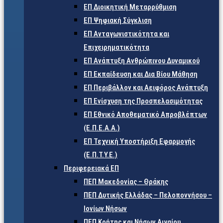
ΕΠ Διοικητική Μεταρρύθμιση
ΕΠ Ψηφιακή Σύγκλιση
ΕΠ Ανταγωνιστικότητα και
Επιχειρηματικότητα
ΕΠ Ανάπτυξη Ανθρώπινου Δυναμικού
ΕΠ Εκπαίδευση και Δια Βίου Μάθηση
ΕΠ Περιβάλλον και Αειφόρος Ανάπτυξη
ΕΠ Ενίσχυση της Προσπελασιμότητας
ΕΠ Εθνικό Αποθεματικό Απροβλέπτων
(Ε.Π.Ε.Α.Α.)
ΕΠ Τεχνική Υποστήριξη Εφαρμογής
(Ε.Π.Τ.Υ.Ε.)
Περιφερειακά ΕΠ
ΠΕΠ Μακεδονίας – Θράκης
ΠΕΠ Δυτικής Ελλάδας – Πελοποννήσου –
Ιονίων Νήσων
ΠΕΠ Κρήτης και Νήσων Αιγαίου