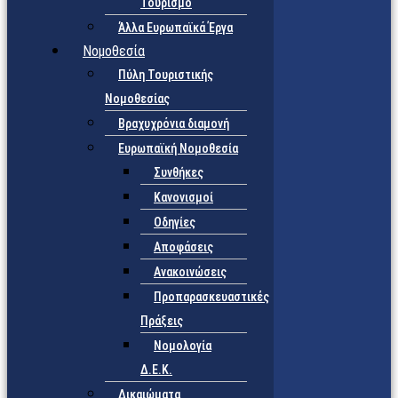
Τουρισμό
Άλλα Ευρωπαϊκά Έργα
Νομοθεσία
Πύλη Τουριστικής
Νομοθεσίας
Βραχυχρόνια διαμονή
Ευρωπαϊκή Νομοθεσία
Συνθήκες
Κανονισμοί
Οδηγίες
Αποφάσεις
Ανακοινώσεις
Προπαρασκευαστικές
Πράξεις
Νομολογία
Δ.Ε.Κ.
Δικαιώματα