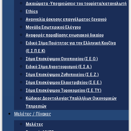
Δικαιώματα -Υποχρεώσεις του τουρίστα/καταναλωτή
Ethics
Αναγγελία άσκησης επαγγέλματος ξεναγού
Μονάδα Εσωτερικού Ελέγχου
Αναφορές παραβίασης ενωσιακού δικαίου
Ειδικό Σήμα Ποιότητας για την Ελληνική Κουζίνα
(Ε.Σ.Π.Ε.Κ)
Σήμα Επισκέψιμου Οινοποιείου (Σ.Ε.Ο.)
Ειδικό Σήμα Αγροτουρισμού (Ε.Σ.Α.)
Σήμα Επισκέψιμου Ζυθοποιείου (Σ.Ε.Ζ.)
Σήμα Επισκέψιμου Ελαιοτριβείου (Σ.Ε.Ε.)
Σήμα Επισκέψιμου Τυροκομείου (Σ.Ε.TY.)
Κώδικας Δεοντολογίας Υπαλλήλων Οικονομικών
Υπηρεσιών
Μελέτες / Πίνακες
Μελέτες