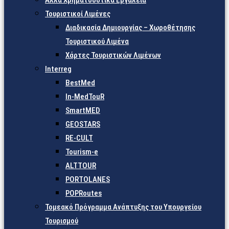
Άλλα Χρηματοδοτικά Εργαλεία
Τουριστικοί Λιμένες
Διαδικασία Δημιουργίας – Χωροθέτησης
Τουριστικού Λιμένα
Χάρτες Τουριστικών Λιμένων
Interreg
BestMed
In-MedTouR
SmartMED
GEOSTARS
RE-CULT
Tourism-e
ALTTOUR
PORTOLANES
POPRoutes
Τομεακό Πρόγραμμα Ανάπτυξης του Υπουργείου
Τουρισμού