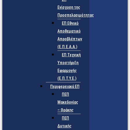
Ενίσχυση της
Προσπελασιμότητας
ΕΠ Εθνικό
Αποθεματικό
Απροβλέπτων
(Ε.Π.Ε.Α.Α.)
ΕΠ Τεχνική
Υποστήριξη
Εφαρμογής
(Ε.Π.Τ.Υ.Ε.)
Περιφερειακά ΕΠ
ΠΕΠ
Μακεδονίας
– Θράκης
ΠΕΠ
Δυτικής