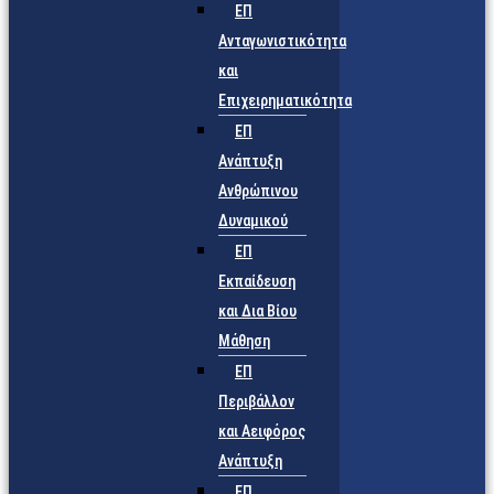
ΕΠ
Ανταγωνιστικότητα
και
Επιχειρηματικότητα
ΕΠ
Ανάπτυξη
Ανθρώπινου
Δυναμικού
ΕΠ
Εκπαίδευση
και Δια Βίου
Μάθηση
ΕΠ
Περιβάλλον
και Αειφόρος
Ανάπτυξη
ΕΠ