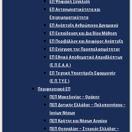
ΕΠ Ψηφιακή Σύγκλιση
ΕΠ Ανταγωνιστικότητα και
Επιχειρηματικότητα
ΕΠ Ανάπτυξη Ανθρώπινου Δυναμικού
ΕΠ Εκπαίδευση και Δια Βίου Μάθηση
ΕΠ Περιβάλλον και Αειφόρος Ανάπτυξη
ΕΠ Ενίσχυση της Προσπελασιμότητας
ΕΠ Εθνικό Αποθεματικό Απροβλέπτων
(Ε.Π.Ε.Α.Α.)
ΕΠ Τεχνική Υποστήριξη Εφαρμογής
(Ε.Π.Τ.Υ.Ε.)
Περιφερειακά ΕΠ
ΠΕΠ Μακεδονίας – Θράκης
ΠΕΠ Δυτικής Ελλάδας – Πελοποννήσου –
Ιονίων Νήσων
ΠΕΠ Κρήτης και Νήσων Αιγαίου
ΠΕΠ Θεσσαλίας – Στερεάς Ελλάδας –