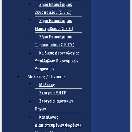
Σήμα Επισκέψιμου
Ζυθοποιείου (Σ.Ε.Ζ.)
Σήμα Επισκέψιμου
Ελαιοτριβείου (Σ.Ε.Ε.)
Σήμα Επισκέψιμου
Τυροκομείου (Σ.Ε.TY.)
Κώδικας Δεοντολογίας
Υπαλλήλων Οικονομικών
Υπηρεσιών
Μελέτες / Πίνακες
Μελέτες
Στοιχεία ΜΗΤΕ
Στοιχεία Ιαματικών
Πηγών
Κατάλογος
Διαπιστευμένων Φορέων /