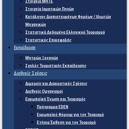
Στοιχεία ΜΗΤΕ
Στοιχεία Ιαματικών Πηγών
Κατάλογος Διαπιστευμένων Φορέων / Ιδιωτών
Μηχανικών
Στατιστικά Δεδομένα Ελληνικού Τουρισμού
Στατιστικός Επικεφαλής
Εκπαίδευση
Μητρώο Ξεναγών
Σχολές Τουριστικής Εκπαίδευσης
Διεθνείς Σχέσεις
Διμερείς και Διακρατικές Σχέσεις
Διεθνείς Οργανισμοί
Ευρωπαϊκή Ένωση και Τουρισμός
Πρόγραμμα EDEN
Ευρωπαϊκό Φόρουμ για τον Τουρισμό
Ετήσια Έκθεση για τον Τουρισμό