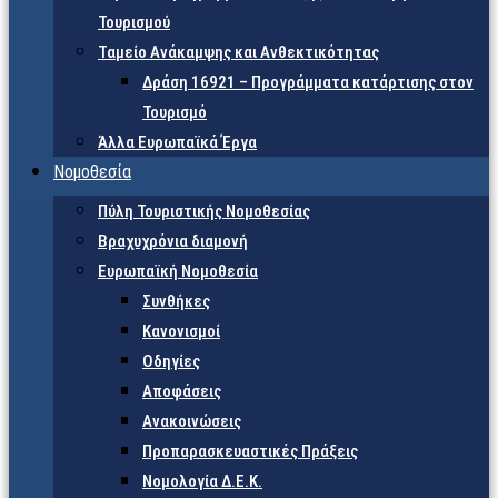
Τουρισμού
Ταμείο Ανάκαμψης και Ανθεκτικότητας
Δράση 16921 – Προγράμματα κατάρτισης στον
Τουρισμό
Άλλα Ευρωπαϊκά Έργα
Νομοθεσία
Πύλη Τουριστικής Νομοθεσίας
Βραχυχρόνια διαμονή
Ευρωπαϊκή Νομοθεσία
Συνθήκες
Κανονισμοί
Οδηγίες
Αποφάσεις
Ανακοινώσεις
Προπαρασκευαστικές Πράξεις
Νομολογία Δ.Ε.Κ.