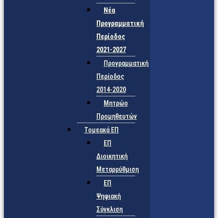
Νέα
Προγραμματική
Περίοδος
2021-2027
Προγραμματική
Περίοδος
2014-2020
Μητρώο
Προμηθευτών
Τομεακά ΕΠ
ΕΠ
Διοικητική
Μεταρρύθμιση
ΕΠ
Ψηφιακή
Σύγκλιση