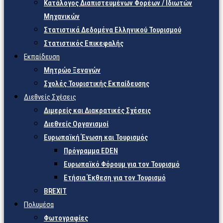
Κατάλογος Διαπιστευμένων Φορέων / Ιδιωτών
Μηχανικών
Στατιστικά Δεδομένα Ελληνικού Τουρισμού
Στατιστικός Επικεφαλής
Εκπαίδευση
Μητρώο Ξεναγών
Σχολές Τουριστικής Εκπαίδευσης
Διεθνείς Σχέσεις
Διμερείς και Διακρατικές Σχέσεις
Διεθνείς Οργανισμοί
Ευρωπαϊκή Ένωση και Τουρισμός
Πρόγραμμα EDEN
Ευρωπαϊκό Φόρουμ για τον Τουρισμό
Ετήσια Έκθεση για τον Τουρισμό
BREXIT
Πολυμέσα
Φωτογραφίες