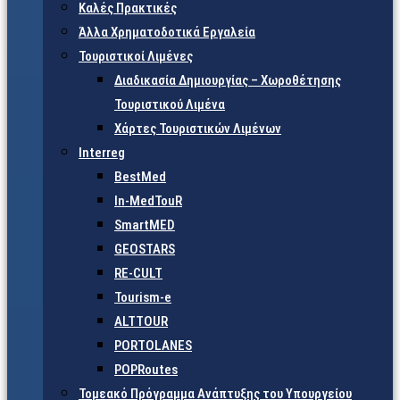
Καλές Πρακτικές
Άλλα Χρηματοδοτικά Εργαλεία
Τουριστικοί Λιμένες
Διαδικασία Δημιουργίας – Χωροθέτησης
Τουριστικού Λιμένα
Χάρτες Τουριστικών Λιμένων
Interreg
BestMed
In-MedTouR
SmartMED
GEOSTARS
RE-CULT
Tourism-e
ALTTOUR
PORTOLANES
POPRoutes
Τομεακό Πρόγραμμα Ανάπτυξης του Υπουργείου