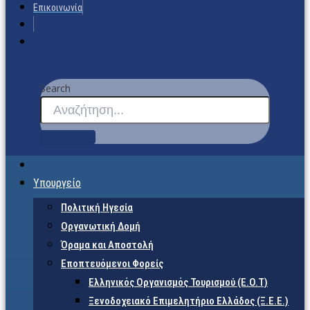
Επικοινωνία
Search
Υπουργείο
Πολιτική Ηγεσία
Οργανωτική Δομή
Όραμα και Αποστολή
Εποπτευόμενοι Φορείς
Eλληνικός Οργανισμός Τουρισμού (Ε.Ο.Τ)
Ξενοδοχειακό Επιμελητήριο Ελλάδος (Ξ.Ε.Ε.)