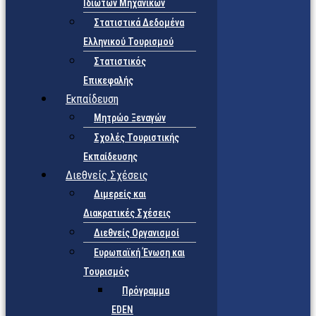
Ιδιωτών Μηχανικών
Στατιστικά Δεδομένα
Ελληνικού Τουρισμού
Στατιστικός
Επικεφαλής
Εκπαίδευση
Μητρώο Ξεναγών
Σχολές Τουριστικής
Εκπαίδευσης
Διεθνείς Σχέσεις
Διμερείς και
Διακρατικές Σχέσεις
Διεθνείς Οργανισμοί
Ευρωπαϊκή Ένωση και
Τουρισμός
Πρόγραμμα
EDEN