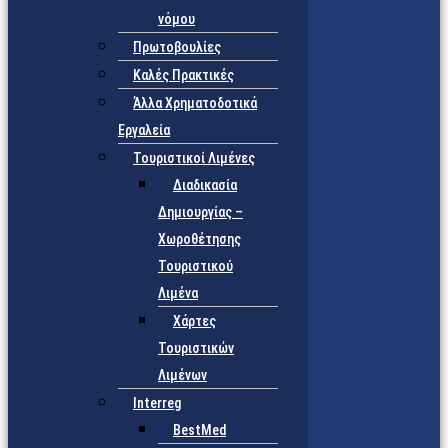
νόμου
Πρωτοβουλίες
Καλές Πρακτικές
Άλλα Χρηματοδοτικά
Εργαλεία
Τουριστικοί Λιμένες
Διαδικασία
Δημιουργίας –
Χωροθέτησης
Τουριστικού
Λιμένα
Χάρτες
Τουριστικών
Λιμένων
Interreg
BestMed