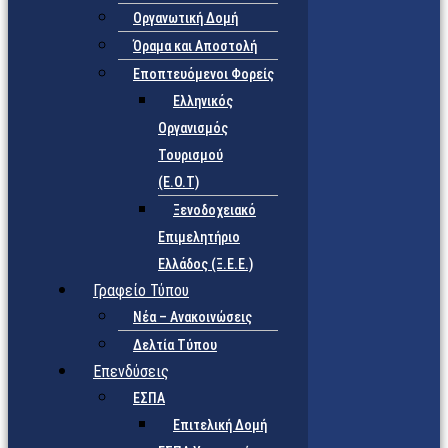
Οργανωτική Δομή
Όραμα και Αποστολή
Εποπτευόμενοι Φορείς
Eλληνικός
Οργανισμός
Τουρισμού
(Ε.Ο.Τ)
Ξενοδοχειακό
Επιμελητήριο
Ελλάδος (Ξ.Ε.Ε.)
Γραφείο Τύπου
Νέα – Ανακοινώσεις
Δελτία Τύπου
Επενδύσεις
ΕΣΠΑ
Επιτελική Δομή