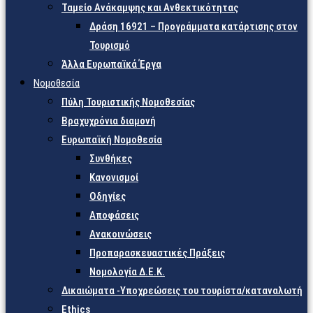
Ταμείο Ανάκαμψης και Ανθεκτικότητας
Δράση 16921 – Προγράμματα κατάρτισης στον
Τουρισμό
Άλλα Ευρωπαϊκά Έργα
Νομοθεσία
Πύλη Τουριστικής Νομοθεσίας
Βραχυχρόνια διαμονή
Ευρωπαϊκή Νομοθεσία
Συνθήκες
Κανονισμοί
Οδηγίες
Αποφάσεις
Ανακοινώσεις
Προπαρασκευαστικές Πράξεις
Νομολογία Δ.Ε.Κ.
Δικαιώματα -Υποχρεώσεις του τουρίστα/καταναλωτή
Ethics