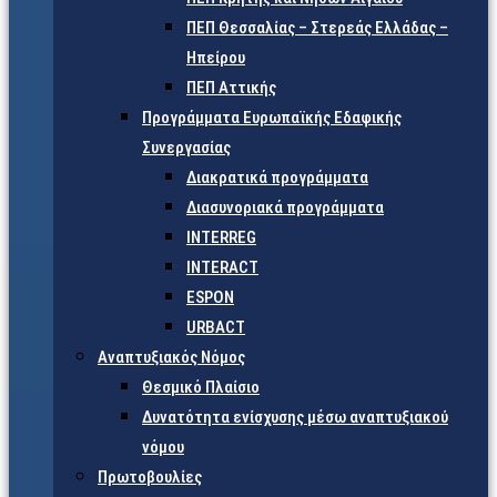
ΠΕΠ Θεσσαλίας – Στερεάς Ελλάδας –
Ηπείρου
ΠΕΠ Αττικής
Προγράμματα Ευρωπαϊκής Εδαφικής
Συνεργασίας
Διακρατικά προγράμματα
Διασυνοριακά προγράμματα
INTERREG
INTERACT
ESPON
URBACT
Αναπτυξιακός Νόμος
Θεσμικό Πλαίσιο
Δυνατότητα ενίσχυσης μέσω αναπτυξιακού
νόμου
Πρωτοβουλίες