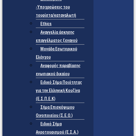
-Υποχρεώσεις του
τουρίστα/καταναλωτή
Ethics
Αναγγελία άσκησης
επαγγέλματος ξεναγού
Μονάδα Εσωτερικού
Ελέγχου
Αναφορές παραβίασης
ενωσιακού δικαίου
Ειδικό Σήμα Ποιότητας
για την Ελληνική Κουζίνα
(Ε.Σ.Π.Ε.Κ)
Σήμα Επισκέψιμου
Οινοποιείου (Σ.Ε.Ο.)
Ειδικό Σήμα
Αγροτουρισμού (Ε.Σ.Α.)