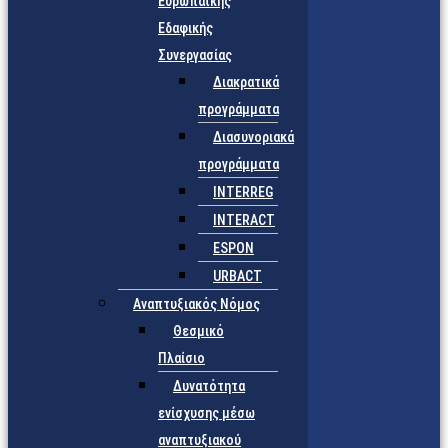
Ευρωπαϊκής
Εδαφικής
Συνεργασίας
Διακρατικά
προγράμματα
Διασυνοριακά
προγράμματα
INTERREG
INTERACT
ESPON
URBACT
Αναπτυξιακός Νόμος
Θεσμικό
Πλαίσιο
Δυνατότητα
ενίσχυσης μέσω
αναπτυξιακού