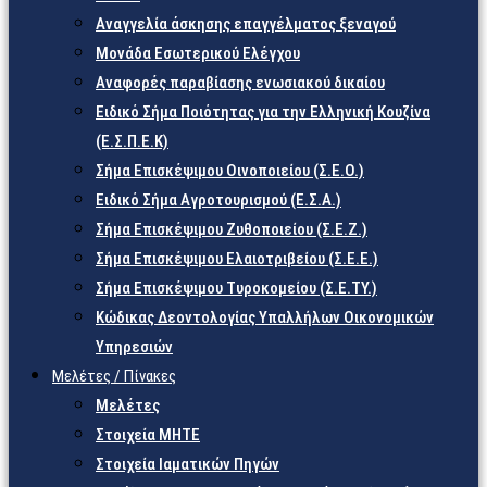
Αναγγελία άσκησης επαγγέλματος ξεναγού
Μονάδα Εσωτερικού Ελέγχου
Αναφορές παραβίασης ενωσιακού δικαίου
Ειδικό Σήμα Ποιότητας για την Ελληνική Κουζίνα
(Ε.Σ.Π.Ε.Κ)
Σήμα Επισκέψιμου Οινοποιείου (Σ.Ε.Ο.)
Ειδικό Σήμα Αγροτουρισμού (Ε.Σ.Α.)
Σήμα Επισκέψιμου Ζυθοποιείου (Σ.Ε.Ζ.)
Σήμα Επισκέψιμου Ελαιοτριβείου (Σ.Ε.Ε.)
Σήμα Επισκέψιμου Τυροκομείου (Σ.Ε.TY.)
Κώδικας Δεοντολογίας Υπαλλήλων Οικονομικών
Υπηρεσιών
Μελέτες / Πίνακες
Μελέτες
Στοιχεία ΜΗΤΕ
Στοιχεία Ιαματικών Πηγών