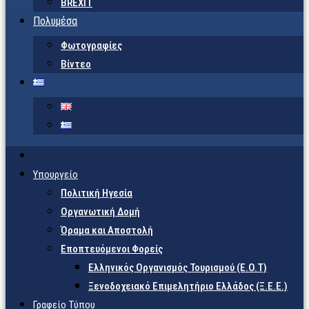
BREXIT
Πολυμέσα
Φωτογραφίες
Βίντεο
Υπουργείο
Πολιτική Ηγεσία
Οργανωτική Δομή
Όραμα και Αποστολή
Εποπτευόμενοι Φορείς
Eλληνικός Οργανισμός Τουρισμού (Ε.Ο.Τ)
Ξενοδοχειακό Επιμελητήριο Ελλάδος (Ξ.Ε.Ε.)
Γραφείο Τύπου