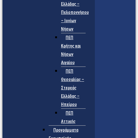
Ελλάδας –
Πελοποννήσου
– Ιονίων
Νήσων
ΠΕΠ
Κρήτης και
Νήσων
Αιγαίου
ΠΕΠ
Θεσσαλίας –
Στερεάς
Ελλάδας –
Ηπείρου
ΠΕΠ
Αττικής
Προγράμματα