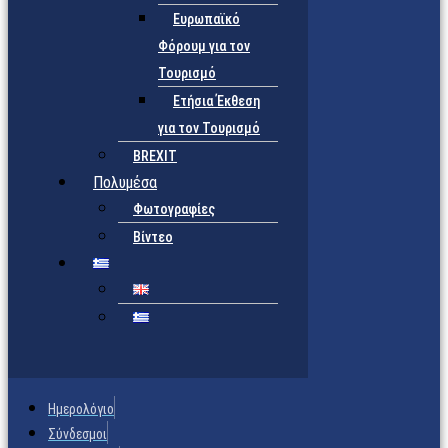
Ευρωπαϊκό
Φόρουμ για τον
Τουρισμό
Ετήσια Έκθεση
για τον Τουρισμό
BREXIT
Πολυμέσα
Φωτογραφίες
Βίντεο
Ημερολόγιο
Σύνδεσμοι