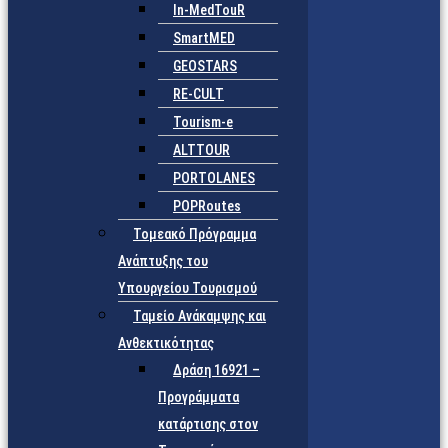
In-MedTouR
SmartMED
GEOSTARS
RE-CULT
Tourism-e
ALTTOUR
PORTOLANES
POPRoutes
Τομεακό Πρόγραμμα
Ανάπτυξης του
Υπουργείου Τουρισμού
Ταμείο Ανάκαμψης και
Ανθεκτικότητας
Δράση 16921 –
Προγράμματα
κατάρτισης στον