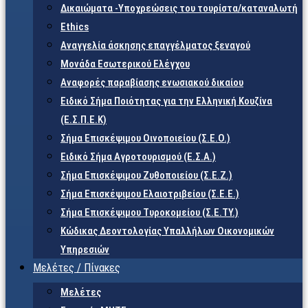
Δικαιώματα -Υποχρεώσεις του τουρίστα/καταναλωτή
Ethics
Αναγγελία άσκησης επαγγέλματος ξεναγού
Μονάδα Εσωτερικού Ελέγχου
Αναφορές παραβίασης ενωσιακού δικαίου
Ειδικό Σήμα Ποιότητας για την Ελληνική Κουζίνα
(Ε.Σ.Π.Ε.Κ)
Σήμα Επισκέψιμου Οινοποιείου (Σ.Ε.Ο.)
Ειδικό Σήμα Αγροτουρισμού (Ε.Σ.Α.)
Σήμα Επισκέψιμου Ζυθοποιείου (Σ.Ε.Ζ.)
Σήμα Επισκέψιμου Ελαιοτριβείου (Σ.Ε.Ε.)
Σήμα Επισκέψιμου Τυροκομείου (Σ.Ε.TY.)
Κώδικας Δεοντολογίας Υπαλλήλων Οικονομικών
Υπηρεσιών
Μελέτες / Πίνακες
Μελέτες