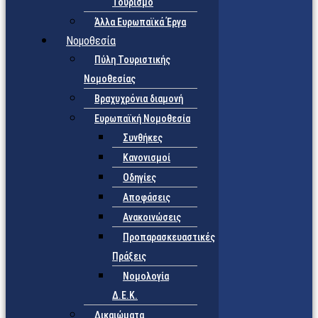
Τουρισμό
Άλλα Ευρωπαϊκά Έργα
Νομοθεσία
Πύλη Τουριστικής
Νομοθεσίας
Βραχυχρόνια διαμονή
Ευρωπαϊκή Νομοθεσία
Συνθήκες
Κανονισμοί
Οδηγίες
Αποφάσεις
Ανακοινώσεις
Προπαρασκευαστικές
Πράξεις
Νομολογία
Δ.Ε.Κ.
Δικαιώματα