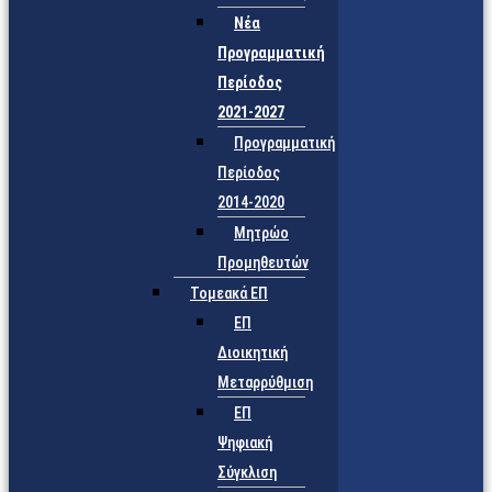
Νέα
Προγραμματική
Περίοδος
2021-2027
Προγραμματική
Περίοδος
2014-2020
Μητρώο
Προμηθευτών
Τομεακά ΕΠ
ΕΠ
Διοικητική
Μεταρρύθμιση
ΕΠ
Ψηφιακή
Σύγκλιση