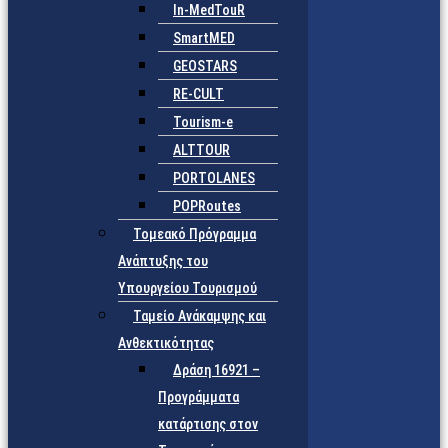
In-MedTouR
SmartMED
GEOSTARS
RE-CULT
Tourism-e
ALTTOUR
PORTOLANES
POPRoutes
Τομεακό Πρόγραμμα
Ανάπτυξης του
Υπουργείου Τουρισμού
Ταμείο Ανάκαμψης και
Ανθεκτικότητας
Δράση 16921 –
Προγράμματα
κατάρτισης στον