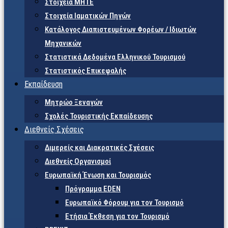
Στοιχεία ΜΗΤΕ
Στοιχεία Ιαματικών Πηγών
Κατάλογος Διαπιστευμένων Φορέων / Ιδιωτών
Μηχανικών
Στατιστικά Δεδομένα Ελληνικού Τουρισμού
Στατιστικός Επικεφαλής
Εκπαίδευση
Μητρώο Ξεναγών
Σχολές Τουριστικής Εκπαίδευσης
Διεθνείς Σχέσεις
Διμερείς και Διακρατικές Σχέσεις
Διεθνείς Οργανισμοί
Ευρωπαϊκή Ένωση και Τουρισμός
Πρόγραμμα EDEN
Ευρωπαϊκό Φόρουμ για τον Τουρισμό
Ετήσια Έκθεση για τον Τουρισμό