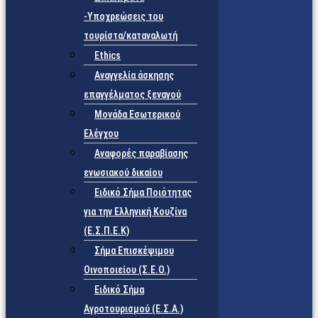
-Υποχρεώσεις του
τουρίστα/καταναλωτή
Ethics
Αναγγελία άσκησης
επαγγέλματος ξεναγού
Μονάδα Εσωτερικού
Ελέγχου
Αναφορές παραβίασης
ενωσιακού δικαίου
Ειδικό Σήμα Ποιότητας
για την Ελληνική Κουζίνα
(Ε.Σ.Π.Ε.Κ)
Σήμα Επισκέψιμου
Οινοποιείου (Σ.Ε.Ο.)
Ειδικό Σήμα
Αγροτουρισμού (Ε.Σ.Α.)