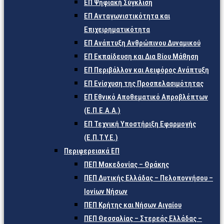
ΕΠ Ψηφιακή Σύγκλιση
ΕΠ Ανταγωνιστικότητα και
Επιχειρηματικότητα
ΕΠ Ανάπτυξη Ανθρώπινου Δυναμικού
ΕΠ Εκπαίδευση και Δια Βίου Μάθηση
ΕΠ Περιβάλλον και Αειφόρος Ανάπτυξη
ΕΠ Ενίσχυση της Προσπελασιμότητας
ΕΠ Εθνικό Αποθεματικό Απροβλέπτων
(Ε.Π.Ε.Α.Α.)
ΕΠ Τεχνική Υποστήριξη Εφαρμογής
(Ε.Π.Τ.Υ.Ε.)
Περιφερειακά ΕΠ
ΠΕΠ Μακεδονίας – Θράκης
ΠΕΠ Δυτικής Ελλάδας – Πελοποννήσου –
Ιονίων Νήσων
ΠΕΠ Κρήτης και Νήσων Αιγαίου
ΠΕΠ Θεσσαλίας – Στερεάς Ελλάδας –