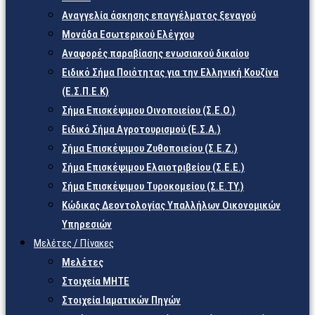
Αναγγελία άσκησης επαγγέλματος ξεναγού
Μονάδα Εσωτερικού Ελέγχου
Αναφορές παραβίασης ενωσιακού δικαίου
Ειδικό Σήμα Ποιότητας για την Ελληνική Κουζίνα
(Ε.Σ.Π.Ε.Κ)
Σήμα Επισκέψιμου Οινοποιείου (Σ.Ε.Ο.)
Ειδικό Σήμα Αγροτουρισμού (Ε.Σ.Α.)
Σήμα Επισκέψιμου Ζυθοποιείου (Σ.Ε.Ζ.)
Σήμα Επισκέψιμου Ελαιοτριβείου (Σ.Ε.Ε.)
Σήμα Επισκέψιμου Τυροκομείου (Σ.Ε.TY.)
Κώδικας Δεοντολογίας Υπαλλήλων Οικονομικών
Υπηρεσιών
Μελέτες / Πίνακες
Μελέτες
Στοιχεία ΜΗΤΕ
Στοιχεία Ιαματικών Πηγών