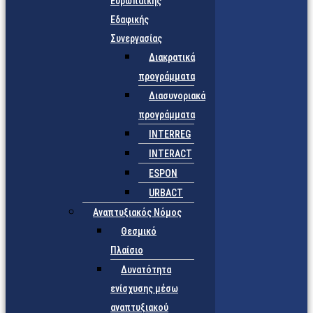
Ευρωπαϊκής
Εδαφικής
Συνεργασίας
Διακρατικά
προγράμματα
Διασυνοριακά
προγράμματα
INTERREG
INTERACT
ESPON
URBACT
Αναπτυξιακός Νόμος
Θεσμικό
Πλαίσιο
Δυνατότητα
ενίσχυσης μέσω
αναπτυξιακού