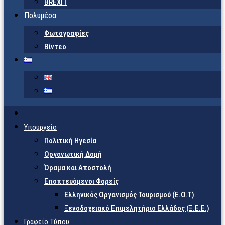
BREXIT
Πολυμέσα
Φωτογραφίες
Βίντεο
Υπουργείο
Πολιτική Ηγεσία
Οργανωτική Δομή
Όραμα και Αποστολή
Εποπτευόμενοι Φορείς
Eλληνικός Οργανισμός Τουρισμού (Ε.Ο.Τ)
Ξενοδοχειακό Επιμελητήριο Ελλάδος (Ξ.Ε.Ε.)
Γραφείο Τύπου