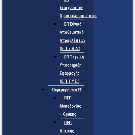
Ενίσχυση της
Προσπελασιμότητας
ΕΠ Εθνικό
Αποθεματικό
Απροβλέπτων
(Ε.Π.Ε.Α.Α.)
ΕΠ Τεχνική
Υποστήριξη
Εφαρμογής
(Ε.Π.Τ.Υ.Ε.)
Περιφερειακά ΕΠ
ΠΕΠ
Μακεδονίας
– Θράκης
ΠΕΠ
Δυτικής