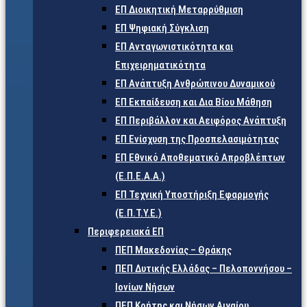
ΕΠ Διοικητική Μεταρρύθμιση
ΕΠ Ψηφιακή Σύγκλιση
ΕΠ Ανταγωνιστικότητα και
Επιχειρηματικότητα
ΕΠ Ανάπτυξη Ανθρώπινου Δυναμικού
ΕΠ Εκπαίδευση και Δια Βίου Μάθηση
ΕΠ Περιβάλλον και Αειφόρος Ανάπτυξη
ΕΠ Ενίσχυση της Προσπελασιμότητας
ΕΠ Εθνικό Αποθεματικό Απροβλέπτων
(Ε.Π.Ε.Α.Α.)
ΕΠ Τεχνική Υποστήριξη Εφαρμογής
(Ε.Π.Τ.Υ.Ε.)
Περιφερειακά ΕΠ
ΠΕΠ Μακεδονίας – Θράκης
ΠΕΠ Δυτικής Ελλάδας – Πελοποννήσου –
Ιονίων Νήσων
ΠΕΠ Κρήτης και Νήσων Αιγαίου