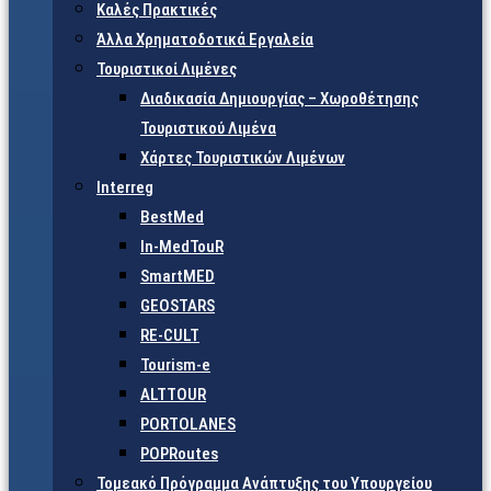
Καλές Πρακτικές
Άλλα Χρηματοδοτικά Εργαλεία
Τουριστικοί Λιμένες
Διαδικασία Δημιουργίας – Χωροθέτησης
Τουριστικού Λιμένα
Χάρτες Τουριστικών Λιμένων
Interreg
BestMed
In-MedTouR
SmartMED
GEOSTARS
RE-CULT
Tourism-e
ALTTOUR
PORTOLANES
POPRoutes
Τομεακό Πρόγραμμα Ανάπτυξης του Υπουργείου