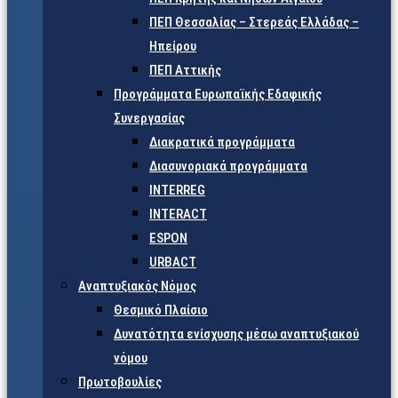
ΠΕΠ Θεσσαλίας – Στερεάς Ελλάδας –
Ηπείρου
ΠΕΠ Αττικής
Προγράμματα Ευρωπαϊκής Εδαφικής
Συνεργασίας
Διακρατικά προγράμματα
Διασυνοριακά προγράμματα
INTERREG
INTERACT
ESPON
URBACT
Αναπτυξιακός Νόμος
Θεσμικό Πλαίσιο
Δυνατότητα ενίσχυσης μέσω αναπτυξιακού
νόμου
Πρωτοβουλίες