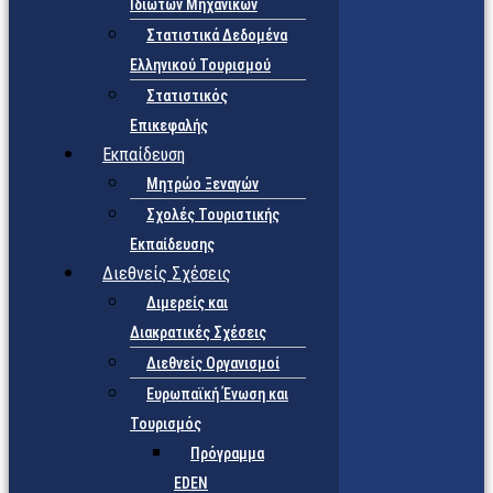
Ιδιωτών Μηχανικών
Στατιστικά Δεδομένα
Ελληνικού Τουρισμού
Στατιστικός
Επικεφαλής
Εκπαίδευση
Μητρώο Ξεναγών
Σχολές Τουριστικής
Εκπαίδευσης
Διεθνείς Σχέσεις
Διμερείς και
Διακρατικές Σχέσεις
Διεθνείς Οργανισμοί
Ευρωπαϊκή Ένωση και
Τουρισμός
Πρόγραμμα
EDEN