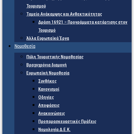
Τουρισμού
Ταμείο Ανάκαμψης και Ανθεκτικότητας
Δράση 16921 – Προγράμματα κατάρτισης στον
Τουρισμό
Άλλα Ευρωπαϊκά Έργα
Νομοθεσία
Πύλη Τουριστικής Νομοθεσίας
Βραχυχρόνια διαμονή
Ευρωπαϊκή Νομοθεσία
Συνθήκες
Κανονισμοί
Οδηγίες
Αποφάσεις
Ανακοινώσεις
Προπαρασκευαστικές Πράξεις
Νομολογία Δ.Ε.Κ.