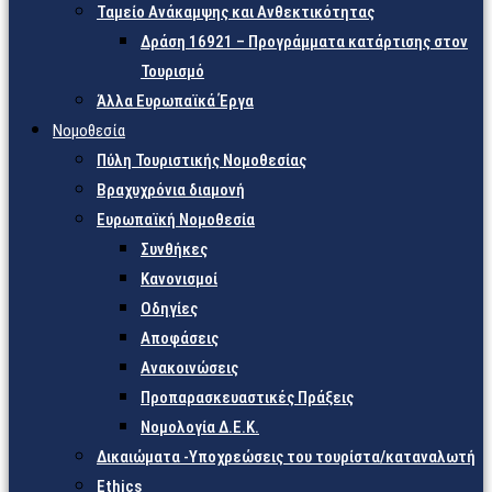
Ταμείο Ανάκαμψης και Ανθεκτικότητας
Δράση 16921 – Προγράμματα κατάρτισης στον
Τουρισμό
Άλλα Ευρωπαϊκά Έργα
Νομοθεσία
Πύλη Τουριστικής Νομοθεσίας
Βραχυχρόνια διαμονή
Ευρωπαϊκή Νομοθεσία
Συνθήκες
Κανονισμοί
Οδηγίες
Αποφάσεις
Ανακοινώσεις
Προπαρασκευαστικές Πράξεις
Νομολογία Δ.Ε.Κ.
Δικαιώματα -Υποχρεώσεις του τουρίστα/καταναλωτή
Ethics