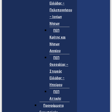
Ελλάδας –
Πελοποννήσου
– Ιονίων
Νήσων
ΠΕΠ
Κρήτης και
Νήσων
Αιγαίου
ΠΕΠ
Θεσσαλίας –
Στερεάς
Ελλάδας –
Ηπείρου
ΠΕΠ
Αττικής
Προγράμματα