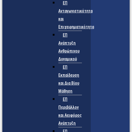
ΕΠ
Ανταγωνιστικότητα
και
Επιχειρηματικότητα
ΕΠ
Ανάπτυξη
Ανθρώπινου
Δυναμικού
ΕΠ
Εκπαίδευση
και Δια Βίου
Μάθηση
ΕΠ
Περιβάλλον
και Αειφόρος
Ανάπτυξη
ΕΠ