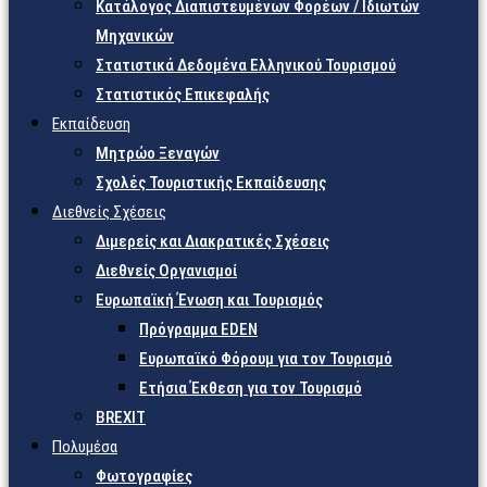
Κατάλογος Διαπιστευμένων Φορέων / Ιδιωτών
Μηχανικών
Στατιστικά Δεδομένα Ελληνικού Τουρισμού
Στατιστικός Επικεφαλής
Εκπαίδευση
Μητρώο Ξεναγών
Σχολές Τουριστικής Εκπαίδευσης
Διεθνείς Σχέσεις
Διμερείς και Διακρατικές Σχέσεις
Διεθνείς Οργανισμοί
Ευρωπαϊκή Ένωση και Τουρισμός
Πρόγραμμα EDEN
Ευρωπαϊκό Φόρουμ για τον Τουρισμό
Ετήσια Έκθεση για τον Τουρισμό
BREXIT
Πολυμέσα
Φωτογραφίες