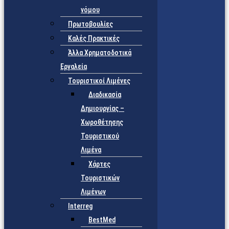
νόμου
Πρωτοβουλίες
Καλές Πρακτικές
Άλλα Χρηματοδοτικά
Εργαλεία
Τουριστικοί Λιμένες
Διαδικασία
Δημιουργίας –
Χωροθέτησης
Τουριστικού
Λιμένα
Χάρτες
Τουριστικών
Λιμένων
Interreg
BestMed