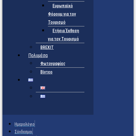
Ευρωπαϊκό
Φόρουμ για τον
Τουρισμό
Ετήσια Έκθεση
για τον Τουρισμό
BREXIT
Πολυμέσα
Φωτογραφίες
Βίντεο
Ημερολόγιο
Σύνδεσμοι