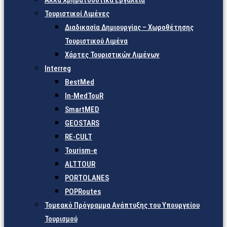
Άλλα Χρηματοδοτικά Εργαλεία
Τουριστικοί Λιμένες
Διαδικασία Δημιουργίας – Χωροθέτησης
Τουριστικού Λιμένα
Χάρτες Τουριστικών Λιμένων
Interreg
BestMed
In-MedTouR
SmartMED
GEOSTARS
RE-CULT
Tourism-e
ALTTOUR
PORTOLANES
POPRoutes
Τομεακό Πρόγραμμα Ανάπτυξης του Υπουργείου
Τουρισμού