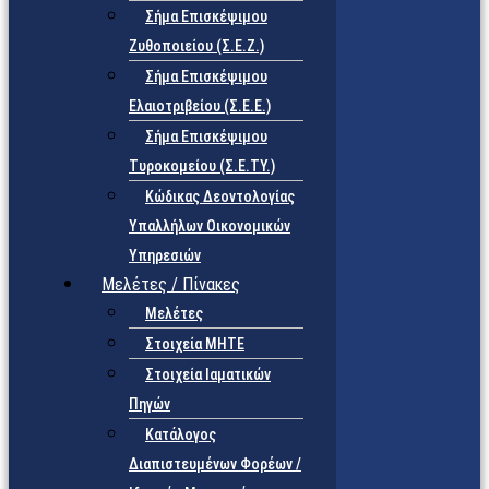
Σήμα Επισκέψιμου
Ζυθοποιείου (Σ.Ε.Ζ.)
Σήμα Επισκέψιμου
Ελαιοτριβείου (Σ.Ε.Ε.)
Σήμα Επισκέψιμου
Τυροκομείου (Σ.Ε.TY.)
Κώδικας Δεοντολογίας
Υπαλλήλων Οικονομικών
Υπηρεσιών
Μελέτες / Πίνακες
Μελέτες
Στοιχεία ΜΗΤΕ
Στοιχεία Ιαματικών
Πηγών
Κατάλογος
Διαπιστευμένων Φορέων /