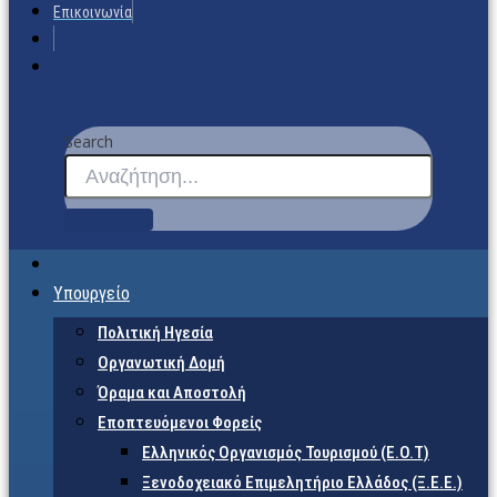
Επικοινωνία
Search
Υπουργείο
Πολιτική Ηγεσία
Οργανωτική Δομή
Όραμα και Αποστολή
Εποπτευόμενοι Φορείς
Eλληνικός Οργανισμός Τουρισμού (Ε.Ο.Τ)
Ξενοδοχειακό Επιμελητήριο Ελλάδος (Ξ.Ε.Ε.)