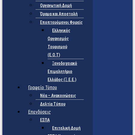
Οργανωτική Δομή
Όραμα και Αποστολή
Εποπτευόμενοι Φορείς
Eλληνικός
Οργανισμός
Τουρισμού
(Ε.Ο.Τ)
Ξενοδοχειακό
Επιμελητήριο
Ελλάδος (Ξ.Ε.Ε.)
Γραφείο Τύπου
Νέα – Ανακοινώσεις
Δελτία Τύπου
Επενδύσεις
ΕΣΠΑ
Επιτελική Δομή