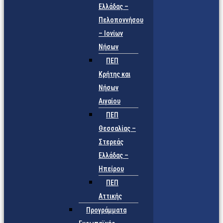
Ελλάδας –
Πελοποννήσου
– Ιονίων
Νήσων
ΠΕΠ
Κρήτης και
Νήσων
Αιγαίου
ΠΕΠ
Θεσσαλίας –
Στερεάς
Ελλάδας –
Ηπείρου
ΠΕΠ
Αττικής
Προγράμματα