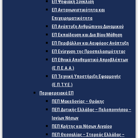
ΕΠ Ψηφιακή Σύγκλιση
ΕΠ Ανταγωνιστικότητα και
Επιχειρηματικότητα
ΕΠ Ανάπτυξη Ανθρώπινου Δυναμικού
ΕΠ Εκπαίδευση και Δια Βίου Μάθηση
ΕΠ Περιβάλλον και Αειφόρος Ανάπτυξη
ΕΠ Ενίσχυση της Προσπελασιμότητας
ΕΠ Εθνικό Αποθεματικό Απροβλέπτων
(Ε.Π.Ε.Α.Α.)
ΕΠ Τεχνική Υποστήριξη Εφαρμογής
(Ε.Π.Τ.Υ.Ε.)
Περιφερειακά ΕΠ
ΠΕΠ Μακεδονίας – Θράκης
ΠΕΠ Δυτικής Ελλάδας – Πελοποννήσου –
Ιονίων Νήσων
ΠΕΠ Κρήτης και Νήσων Αιγαίου
ΠΕΠ Θεσσαλίας – Στερεάς Ελλάδας –