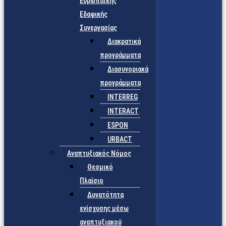
Ευρωπαϊκής
Εδαφικής
Συνεργασίας
Διακρατικά
προγράμματα
Διασυνοριακά
προγράμματα
INTERREG
INTERACT
ESPON
URBACT
Αναπτυξιακός Νόμος
Θεσμικό
Πλαίσιο
Δυνατότητα
ενίσχυσης μέσω
αναπτυξιακού