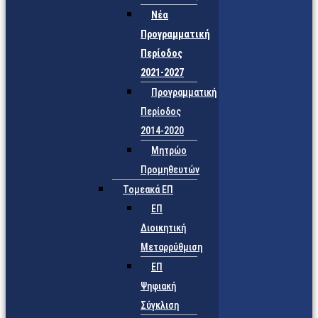
Νέα
Προγραμματική
Περίοδος
2021-2027
Προγραμματική
Περίοδος
2014-2020
Μητρώο
Προμηθευτών
Τομεακά ΕΠ
ΕΠ
Διοικητική
Μεταρρύθμιση
ΕΠ
Ψηφιακή
Σύγκλιση