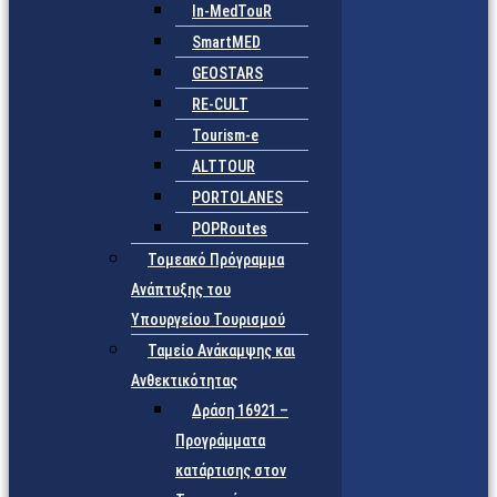
In-MedTouR
SmartMED
GEOSTARS
RE-CULT
Tourism-e
ALTTOUR
PORTOLANES
POPRoutes
Τομεακό Πρόγραμμα
Ανάπτυξης του
Υπουργείου Τουρισμού
Ταμείο Ανάκαμψης και
Ανθεκτικότητας
Δράση 16921 –
Προγράμματα
κατάρτισης στον