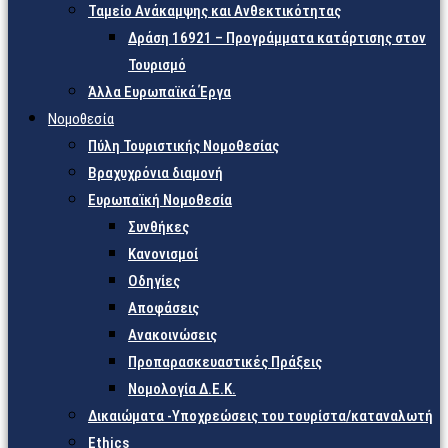
Ταμείο Ανάκαμψης και Ανθεκτικότητας
Δράση 16921 – Προγράμματα κατάρτισης στον
Τουρισμό
Άλλα Ευρωπαϊκά Έργα
Νομοθεσία
Πύλη Τουριστικής Νομοθεσίας
Βραχυχρόνια διαμονή
Ευρωπαϊκή Νομοθεσία
Συνθήκες
Κανονισμοί
Οδηγίες
Αποφάσεις
Ανακοινώσεις
Προπαρασκευαστικές Πράξεις
Νομολογία Δ.Ε.Κ.
Δικαιώματα -Υποχρεώσεις του τουρίστα/καταναλωτή
Ethics