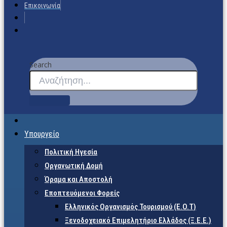
Επικοινωνία
Search
Υπουργείο
Πολιτική Ηγεσία
Οργανωτική Δομή
Όραμα και Αποστολή
Εποπτευόμενοι Φορείς
Eλληνικός Οργανισμός Τουρισμού (Ε.Ο.Τ)
Ξενοδοχειακό Επιμελητήριο Ελλάδος (Ξ.Ε.Ε.)