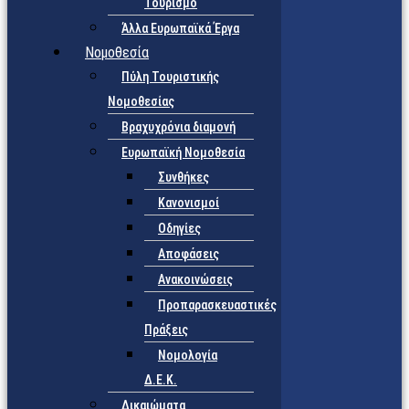
Τουρισμό
Άλλα Ευρωπαϊκά Έργα
Νομοθεσία
Πύλη Τουριστικής
Νομοθεσίας
Βραχυχρόνια διαμονή
Ευρωπαϊκή Νομοθεσία
Συνθήκες
Κανονισμοί
Οδηγίες
Αποφάσεις
Ανακοινώσεις
Προπαρασκευαστικές
Πράξεις
Νομολογία
Δ.Ε.Κ.
Δικαιώματα