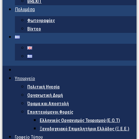
BREXIT
Πολυμέσα
Φωτογραφίες
Βίντεο
Υπουργείο
Πολιτική Ηγεσία
Οργανωτική Δομή
Όραμα και Αποστολή
Εποπτευόμενοι Φορείς
Eλληνικός Οργανισμός Τουρισμού (Ε.Ο.Τ)
Ξενοδοχειακό Επιμελητήριο Ελλάδος (Ξ.Ε.Ε.)
Γραφείο Τύπου