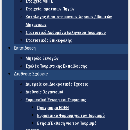
Στοιχεία ΜΗΤΕ
Στοιχεία Ιαματικών Πηγών
Κατάλογος Διαπιστευμένων Φορέων / Ιδιωτών
Μηχανικών
Στατιστικά Δεδομένα Ελληνικού Τουρισμού
Στατιστικός Επικεφαλής
Εκπαίδευση
Μητρώο Ξεναγών
Σχολές Τουριστικής Εκπαίδευσης
Διεθνείς Σχέσεις
Διμερείς και Διακρατικές Σχέσεις
Διεθνείς Οργανισμοί
Ευρωπαϊκή Ένωση και Τουρισμός
Πρόγραμμα EDEN
Ευρωπαϊκό Φόρουμ για τον Τουρισμό
Ετήσια Έκθεση για τον Τουρισμό