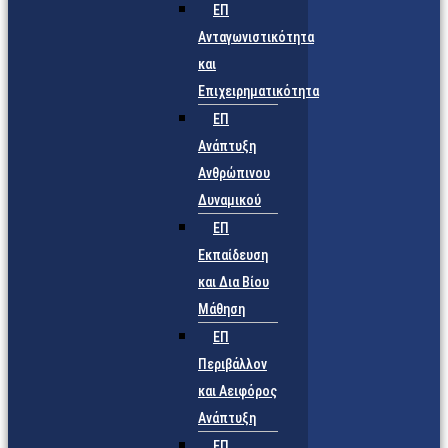
ΕΠ
Ανταγωνιστικότητα
και
Επιχειρηματικότητα
ΕΠ
Ανάπτυξη
Ανθρώπινου
Δυναμικού
ΕΠ
Εκπαίδευση
και Δια Βίου
Μάθηση
ΕΠ
Περιβάλλον
και Αειφόρος
Ανάπτυξη
ΕΠ