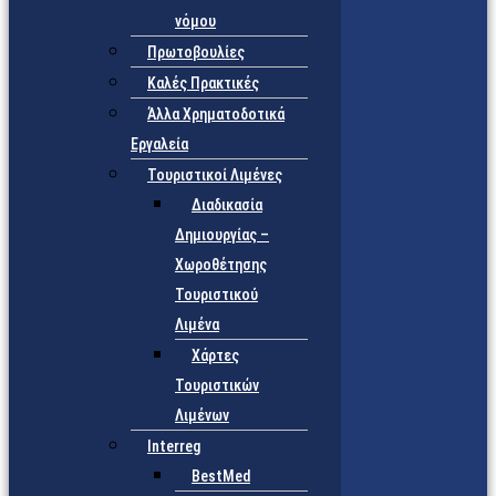
νόμου
Πρωτοβουλίες
Καλές Πρακτικές
Άλλα Χρηματοδοτικά
Εργαλεία
Τουριστικοί Λιμένες
Διαδικασία
Δημιουργίας –
Χωροθέτησης
Τουριστικού
Λιμένα
Χάρτες
Τουριστικών
Λιμένων
Interreg
BestMed