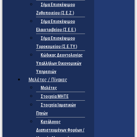
Σήμα Επισκέψιμου
Ζυθοποιείου (Σ.Ε.Ζ.)
Σήμα Επισκέψιμου
Ελαιοτριβείου (Σ.Ε.Ε.)
Σήμα Επισκέψιμου
Τυροκομείου (Σ.Ε.TY.)
Κώδικας Δεοντολογίας
Υπαλλήλων Οικονομικών
Υπηρεσιών
Μελέτες / Πίνακες
Μελέτες
Στοιχεία ΜΗΤΕ
Στοιχεία Ιαματικών
Πηγών
Κατάλογος
Διαπιστευμένων Φορέων /