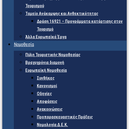
Τουρισμού
Ταμείο Ανάκαμψης και Ανθεκτικότητας
Δράση 16921 – Προγράμματα κατάρτισης στον
Τουρισμό
Άλλα Ευρωπαϊκά Έργα
Νομοθεσία
Πύλη Τουριστικής Νομοθεσίας
Βραχυχρόνια διαμονή
Ευρωπαϊκή Νομοθεσία
Συνθήκες
Κανονισμοί
Οδηγίες
Αποφάσεις
Ανακοινώσεις
Προπαρασκευαστικές Πράξεις
Νομολογία Δ.Ε.Κ.