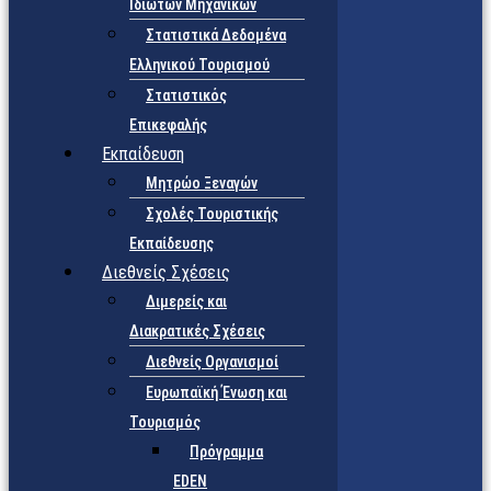
Ιδιωτών Μηχανικών
Στατιστικά Δεδομένα
Ελληνικού Τουρισμού
Στατιστικός
Επικεφαλής
Εκπαίδευση
Μητρώο Ξεναγών
Σχολές Τουριστικής
Εκπαίδευσης
Διεθνείς Σχέσεις
Διμερείς και
Διακρατικές Σχέσεις
Διεθνείς Οργανισμοί
Ευρωπαϊκή Ένωση και
Τουρισμός
Πρόγραμμα
EDEN