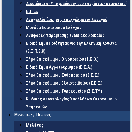
Δικαιώματα -Υποχρεώσεις του τουρίστα/καταναλωτή
Ethics
Αναγγελία άσκησης επαγγέλματος ξεναγού
Μονάδα Εσωτερικού Ελέγχου
Αναφορές παραβίασης ενωσιακού δικαίου
Ειδικό Σήμα Ποιότητας για την Ελληνική Κουζίνα
(Ε.Σ.Π.Ε.Κ)
Σήμα Επισκέψιμου Οινοποιείου (Σ.Ε.Ο.)
Ειδικό Σήμα Αγροτουρισμού (Ε.Σ.Α.)
Σήμα Επισκέψιμου Ζυθοποιείου (Σ.Ε.Ζ.)
Σήμα Επισκέψιμου Ελαιοτριβείου (Σ.Ε.Ε.)
Σήμα Επισκέψιμου Τυροκομείου (Σ.Ε.TY.)
Κώδικας Δεοντολογίας Υπαλλήλων Οικονομικών
Υπηρεσιών
Μελέτες / Πίνακες
Μελέτες