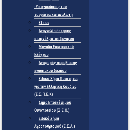
-Υποχρεώσεις του
τουρίστα/καταναλωτή
Ethics
Αναγγελία άσκησης
επαγγέλματος ξεναγού
Μονάδα Εσωτερικού
Ελέγχου
Αναφορές παραβίασης
ενωσιακού δικαίου
Ειδικό Σήμα Ποιότητας
για την Ελληνική Κουζίνα
(Ε.Σ.Π.Ε.Κ)
Σήμα Επισκέψιμου
Οινοποιείου (Σ.Ε.Ο.)
Ειδικό Σήμα
Αγροτουρισμού (Ε.Σ.Α.)