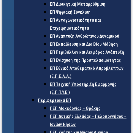
ΕΠ Διοικητική Μεταρρύθμιση
ΕΠ Ψηφιακή Σύγκλιση
ΕΠ Ανταγωνιστικότητα και
Επιχειρηματικότητα
ΕΠ Ανάπτυξη Ανθρώπινου Δυναμικού
ΕΠ Εκπαίδευση και Δια Βίου Μάθηση
ΕΠ Περιβάλλον και Αειφόρος Ανάπτυξη
ΕΠ Ενίσχυση της Προσπελασιμότητας
ΕΠ Εθνικό Αποθεματικό Απροβλέπτων
(Ε.Π.Ε.Α.Α.)
ΕΠ Τεχνική Υποστήριξη Εφαρμογής
(Ε.Π.Τ.Υ.Ε.)
Περιφερειακά ΕΠ
ΠΕΠ Μακεδονίας – Θράκης
ΠΕΠ Δυτικής Ελλάδας – Πελοποννήσου –
Ιονίων Νήσων
ΠΕΠ Κρήτης και Νήσων Αιγαίου