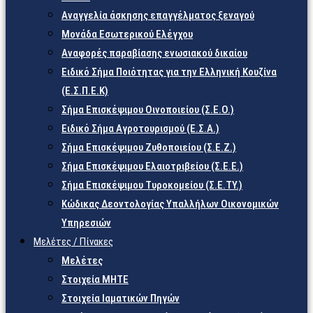
Αναγγελία άσκησης επαγγέλματος ξεναγού
Μονάδα Εσωτερικού Ελέγχου
Αναφορές παραβίασης ενωσιακού δικαίου
Ειδικό Σήμα Ποιότητας για την Ελληνική Κουζίνα
(Ε.Σ.Π.Ε.Κ)
Σήμα Επισκέψιμου Οινοποιείου (Σ.Ε.Ο.)
Ειδικό Σήμα Αγροτουρισμού (Ε.Σ.Α.)
Σήμα Επισκέψιμου Ζυθοποιείου (Σ.Ε.Ζ.)
Σήμα Επισκέψιμου Ελαιοτριβείου (Σ.Ε.Ε.)
Σήμα Επισκέψιμου Τυροκομείου (Σ.Ε.TY.)
Κώδικας Δεοντολογίας Υπαλλήλων Οικονομικών
Υπηρεσιών
Μελέτες / Πίνακες
Μελέτες
Στοιχεία ΜΗΤΕ
Στοιχεία Ιαματικών Πηγών