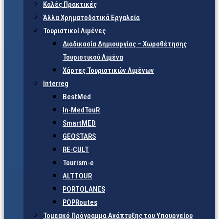
Καλές Πρακτικές
Άλλα Χρηματοδοτικά Εργαλεία
Τουριστικοί Λιμένες
Διαδικασία Δημιουργίας – Χωροθέτησης
Τουριστικού Λιμένα
Χάρτες Τουριστικών Λιμένων
Interreg
BestMed
In-MedTouR
SmartMED
GEOSTARS
RE-CULT
Tourism-e
ALTTOUR
PORTOLANES
POPRoutes
Τομεακό Πρόγραμμα Ανάπτυξης του Υπουργείου