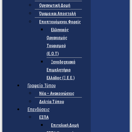
Οργανωτική Δομή
Όραμα και Αποστολή
Εποπτευόμενοι Φορείς
Eλληνικός
Οργανισμός
Τουρισμού
(Ε.Ο.Τ)
Ξενοδοχειακό
Επιμελητήριο
Ελλάδος (Ξ.Ε.Ε.)
Γραφείο Τύπου
Νέα – Ανακοινώσεις
Δελτία Τύπου
Επενδύσεις
ΕΣΠΑ
Επιτελική Δομή