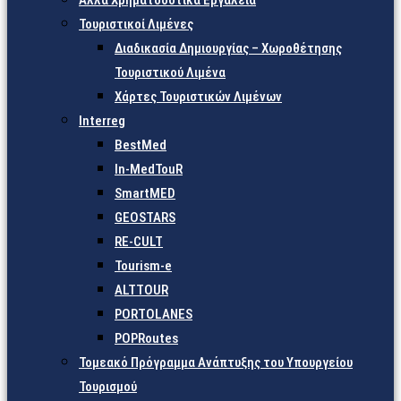
Άλλα Χρηματοδοτικά Εργαλεία
Τουριστικοί Λιμένες
Διαδικασία Δημιουργίας – Χωροθέτησης
Τουριστικού Λιμένα
Χάρτες Τουριστικών Λιμένων
Interreg
BestMed
In-MedTouR
SmartMED
GEOSTARS
RE-CULT
Tourism-e
ALTTOUR
PORTOLANES
POPRoutes
Τομεακό Πρόγραμμα Ανάπτυξης του Υπουργείου
Τουρισμού