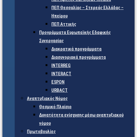
ΠΕΠ Θεσσαλίας – Στερεάς Ελλάδας –
Ηπείρου
ΠΕΠ Αττικής
Προγράμματα Ευρωπαϊκής Εδαφικής
Συνεργασίας
Διακρατικά προγράμματα
Διασυνοριακά προγράμματα
INTERREG
INTERACT
ESPON
URBACT
Αναπτυξιακός Νόμος
Θεσμικό Πλαίσιο
Δυνατότητα ενίσχυσης μέσω αναπτυξιακού
νόμου
Πρωτοβουλίες