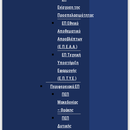
Ενίσχυση της
Προσπελασιμότητας
ΕΠ Εθνικό
Αποθεματικό
Απροβλέπτων
(Ε.Π.Ε.Α.Α.)
ΕΠ Τεχνική
Υποστήριξη
Εφαρμογής
(Ε.Π.Τ.Υ.Ε.)
Περιφερειακά ΕΠ
ΠΕΠ
Μακεδονίας
– Θράκης
ΠΕΠ
Δυτικής