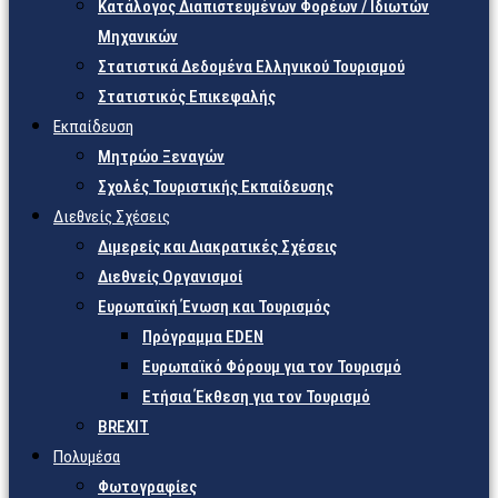
Κατάλογος Διαπιστευμένων Φορέων / Ιδιωτών
Μηχανικών
Στατιστικά Δεδομένα Ελληνικού Τουρισμού
Στατιστικός Επικεφαλής
Εκπαίδευση
Μητρώο Ξεναγών
Σχολές Τουριστικής Εκπαίδευσης
Διεθνείς Σχέσεις
Διμερείς και Διακρατικές Σχέσεις
Διεθνείς Οργανισμοί
Ευρωπαϊκή Ένωση και Τουρισμός
Πρόγραμμα EDEN
Ευρωπαϊκό Φόρουμ για τον Τουρισμό
Ετήσια Έκθεση για τον Τουρισμό
BREXIT
Πολυμέσα
Φωτογραφίες