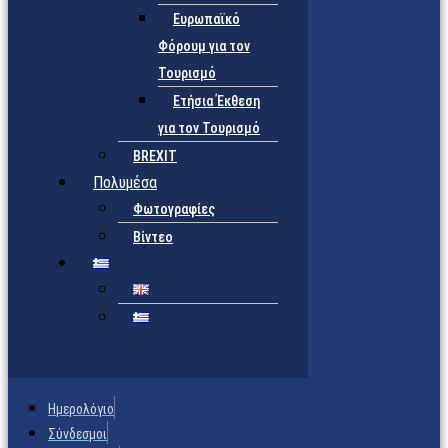
Ευρωπαϊκό
Φόρουμ για τον
Τουρισμό
Ετήσια Έκθεση
για τον Τουρισμό
BREXIT
Πολυμέσα
Φωτογραφίες
Βίντεο
Ημερολόγιο
Σύνδεσμοι