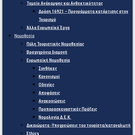
Ταμείο Ανάκαμψης και Ανθεκτικότητας
Δράση 16921 – Προγράμματα κατάρτισης στον
Τουρισμό
Άλλα Ευρωπαϊκά Έργα
Νομοθεσία
Πύλη Τουριστικής Νομοθεσίας
Βραχυχρόνια διαμονή
Ευρωπαϊκή Νομοθεσία
Συνθήκες
Κανονισμοί
Οδηγίες
Αποφάσεις
Ανακοινώσεις
Προπαρασκευαστικές Πράξεις
Νομολογία Δ.Ε.Κ.
Δικαιώματα -Υποχρεώσεις του τουρίστα/καταναλωτή
Ethics