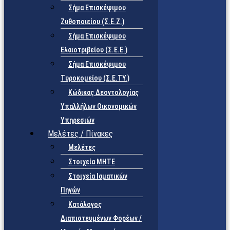
Σήμα Επισκέψιμου
Ζυθοποιείου (Σ.Ε.Ζ.)
Σήμα Επισκέψιμου
Ελαιοτριβείου (Σ.Ε.Ε.)
Σήμα Επισκέψιμου
Τυροκομείου (Σ.Ε.TY.)
Κώδικας Δεοντολογίας
Υπαλλήλων Οικονομικών
Υπηρεσιών
Μελέτες / Πίνακες
Μελέτες
Στοιχεία ΜΗΤΕ
Στοιχεία Ιαματικών
Πηγών
Κατάλογος
Διαπιστευμένων Φορέων /