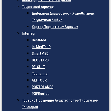
Άλλα Χρηματοδοτικά Εργαλεία
Τουριστικοί Λιμένες
Διαδικασία Δημιουργίας – Χωροθέτησης
Τουριστικού Λιμένα
Χάρτες Τουριστικών Λιμένων
Interreg
BestMed
In-MedTouR
SmartMED
GEOSTARS
RE-CULT
Tourism-e
ALTTOUR
PORTOLANES
POPRoutes
Τομεακό Πρόγραμμα Ανάπτυξης του Υπουργείου
Τουρισμού