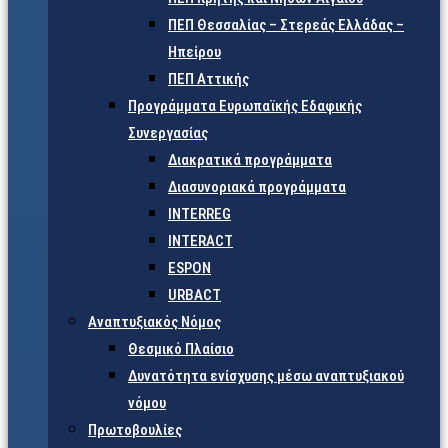
ΠΕΠ Θεσσαλίας – Στερεάς Ελλάδας –
Ηπείρου
ΠΕΠ Αττικής
Προγράμματα Ευρωπαϊκής Εδαφικής
Συνεργασίας
Διακρατικά προγράμματα
Διασυνοριακά προγράμματα
INTERREG
INTERACT
ESPON
URBACT
Αναπτυξιακός Νόμος
Θεσμικό Πλαίσιο
Δυνατότητα ενίσχυσης μέσω αναπτυξιακού
νόμου
Πρωτοβουλίες