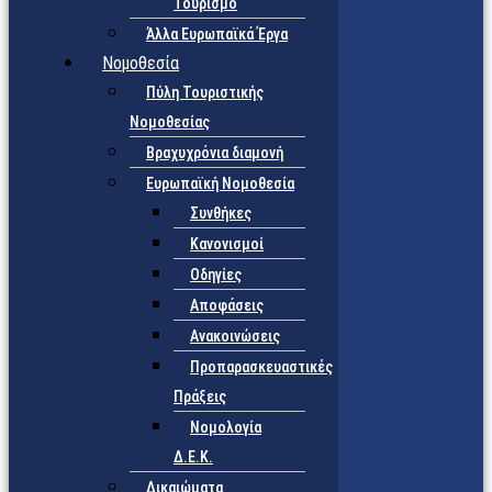
Τουρισμό
Άλλα Ευρωπαϊκά Έργα
Νομοθεσία
Πύλη Τουριστικής
Νομοθεσίας
Βραχυχρόνια διαμονή
Ευρωπαϊκή Νομοθεσία
Συνθήκες
Κανονισμοί
Οδηγίες
Αποφάσεις
Ανακοινώσεις
Προπαρασκευαστικές
Πράξεις
Νομολογία
Δ.Ε.Κ.
Δικαιώματα