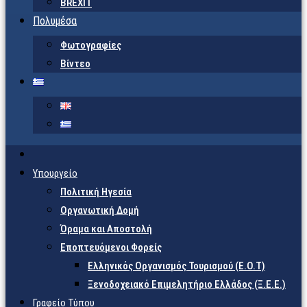
BREXIT
Πολυμέσα
Φωτογραφίες
Βίντεο
Υπουργείο
Πολιτική Ηγεσία
Οργανωτική Δομή
Όραμα και Αποστολή
Εποπτευόμενοι Φορείς
Eλληνικός Οργανισμός Τουρισμού (Ε.Ο.Τ)
Ξενοδοχειακό Επιμελητήριο Ελλάδος (Ξ.Ε.Ε.)
Γραφείο Τύπου