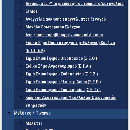
Δικαιώματα -Υποχρεώσεις του τουρίστα/καταναλωτή
Ethics
Αναγγελία άσκησης επαγγέλματος ξεναγού
Μονάδα Εσωτερικού Ελέγχου
Αναφορές παραβίασης ενωσιακού δικαίου
Ειδικό Σήμα Ποιότητας για την Ελληνική Κουζίνα
(Ε.Σ.Π.Ε.Κ)
Σήμα Επισκέψιμου Οινοποιείου (Σ.Ε.Ο.)
Ειδικό Σήμα Αγροτουρισμού (Ε.Σ.Α.)
Σήμα Επισκέψιμου Ζυθοποιείου (Σ.Ε.Ζ.)
Σήμα Επισκέψιμου Ελαιοτριβείου (Σ.Ε.Ε.)
Σήμα Επισκέψιμου Τυροκομείου (Σ.Ε.TY.)
Κώδικας Δεοντολογίας Υπαλλήλων Οικονομικών
Υπηρεσιών
Μελέτες / Πίνακες
Μελέτες