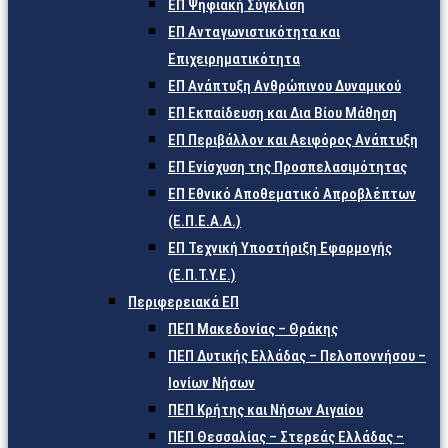
ΕΠ Ψηφιακή Σύγκλιση
ΕΠ Ανταγωνιστικότητα και
Επιχειρηματικότητα
ΕΠ Ανάπτυξη Ανθρώπινου Δυναμικού
ΕΠ Εκπαίδευση και Δια Βίου Μάθηση
ΕΠ Περιβάλλον και Αειφόρος Ανάπτυξη
ΕΠ Ενίσχυση της Προσπελασιμότητας
ΕΠ Εθνικό Αποθεματικό Απροβλέπτων
(Ε.Π.Ε.Α.Α.)
ΕΠ Τεχνική Υποστήριξη Εφαρμογής
(Ε.Π.Τ.Υ.Ε.)
Περιφερειακά ΕΠ
ΠΕΠ Μακεδονίας – Θράκης
ΠΕΠ Δυτικής Ελλάδας – Πελοποννήσου –
Ιονίων Νήσων
ΠΕΠ Κρήτης και Νήσων Αιγαίου
ΠΕΠ Θεσσαλίας – Στερεάς Ελλάδας –