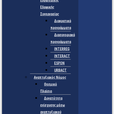
Ευρωπαϊκής
Εδαφικής
Συνεργασίας
Διακρατικά
προγράμματα
Διασυνοριακά
προγράμματα
INTERREG
INTERACT
ESPON
URBACT
Αναπτυξιακός Νόμος
Θεσμικό
Πλαίσιο
Δυνατότητα
ενίσχυσης μέσω
αναπτυξιακού