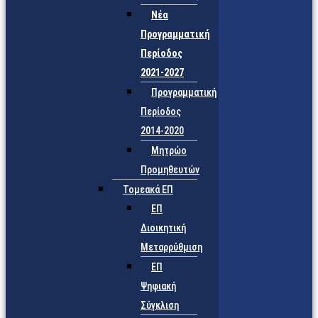
Νέα
Προγραμματική
Περίοδος
2021-2027
Προγραμματική
Περίοδος
2014-2020
Μητρώο
Προμηθευτών
Τομεακά ΕΠ
ΕΠ
Διοικητική
Μεταρρύθμιση
ΕΠ
Ψηφιακή
Σύγκλιση