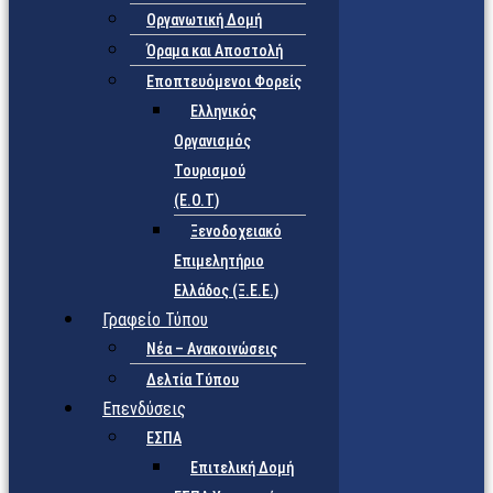
Οργανωτική Δομή
Όραμα και Αποστολή
Εποπτευόμενοι Φορείς
Eλληνικός
Οργανισμός
Τουρισμού
(Ε.Ο.Τ)
Ξενοδοχειακό
Επιμελητήριο
Ελλάδος (Ξ.Ε.Ε.)
Γραφείο Τύπου
Νέα – Ανακοινώσεις
Δελτία Τύπου
Επενδύσεις
ΕΣΠΑ
Επιτελική Δομή