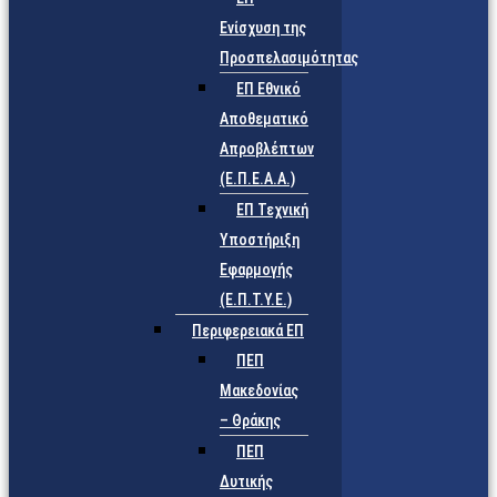
Ενίσχυση της
Προσπελασιμότητας
ΕΠ Εθνικό
Αποθεματικό
Απροβλέπτων
(Ε.Π.Ε.Α.Α.)
ΕΠ Τεχνική
Υποστήριξη
Εφαρμογής
(Ε.Π.Τ.Υ.Ε.)
Περιφερειακά ΕΠ
ΠΕΠ
Μακεδονίας
– Θράκης
ΠΕΠ
Δυτικής