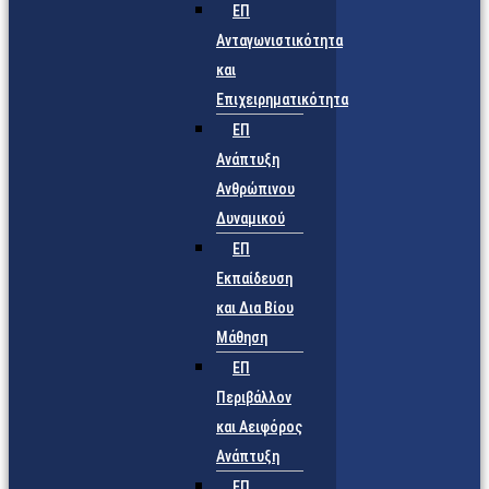
ΕΠ
Ανταγωνιστικότητα
και
Επιχειρηματικότητα
ΕΠ
Ανάπτυξη
Ανθρώπινου
Δυναμικού
ΕΠ
Εκπαίδευση
και Δια Βίου
Μάθηση
ΕΠ
Περιβάλλον
και Αειφόρος
Ανάπτυξη
ΕΠ