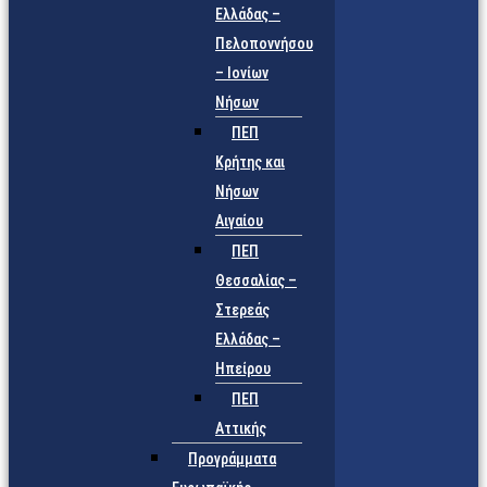
Ελλάδας –
Πελοποννήσου
– Ιονίων
Νήσων
ΠΕΠ
Κρήτης και
Νήσων
Αιγαίου
ΠΕΠ
Θεσσαλίας –
Στερεάς
Ελλάδας –
Ηπείρου
ΠΕΠ
Αττικής
Προγράμματα