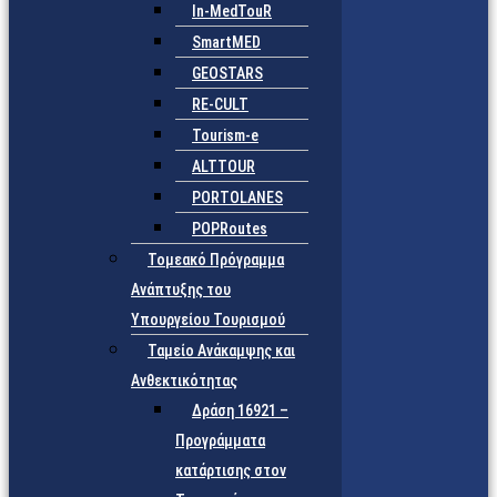
In-MedTouR
SmartMED
GEOSTARS
RE-CULT
Tourism-e
ALTTOUR
PORTOLANES
POPRoutes
Τομεακό Πρόγραμμα
Ανάπτυξης του
Υπουργείου Τουρισμού
Ταμείο Ανάκαμψης και
Ανθεκτικότητας
Δράση 16921 –
Προγράμματα
κατάρτισης στον