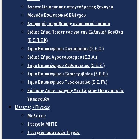
Αναγγελία άσκησης επαγγέλματος ξεναγού
Μονάδα Εσωτερικού Ελέγχου
Αναφορές παραβίασης ενωσιακού δικαίου
Ειδικό Σήμα Ποιότητας για την Ελληνική Κουζίνα
(Ε.Σ.Π.Ε.Κ)
Σήμα Επισκέψιμου Οινοποιείου (Σ.Ε.Ο.)
Ειδικό Σήμα Αγροτουρισμού (Ε.Σ.Α.)
Σήμα Επισκέψιμου Ζυθοποιείου (Σ.Ε.Ζ.)
Σήμα Επισκέψιμου Ελαιοτριβείου (Σ.Ε.Ε.)
Σήμα Επισκέψιμου Τυροκομείου (Σ.Ε.TY.)
Κώδικας Δεοντολογίας Υπαλλήλων Οικονομικών
Υπηρεσιών
Μελέτες / Πίνακες
Μελέτες
Στοιχεία ΜΗΤΕ
Στοιχεία Ιαματικών Πηγών