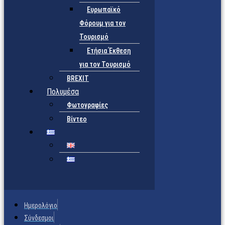
Ευρωπαϊκό
Φόρουμ για τον
Τουρισμό
Ετήσια Έκθεση
για τον Τουρισμό
BREXIT
Πολυμέσα
Φωτογραφίες
Βίντεο
Ημερολόγιο
Σύνδεσμοι