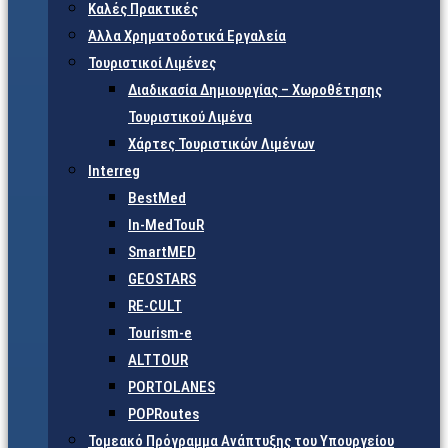
Καλές Πρακτικές
Άλλα Χρηματοδοτικά Εργαλεία
Τουριστικοί Λιμένες
Διαδικασία Δημιουργίας – Χωροθέτησης
Τουριστικού Λιμένα
Χάρτες Τουριστικών Λιμένων
Interreg
BestMed
In-MedTouR
SmartMED
GEOSTARS
RE-CULT
Tourism-e
ALTTOUR
PORTOLANES
POPRoutes
Τομεακό Πρόγραμμα Ανάπτυξης του Υπουργείου