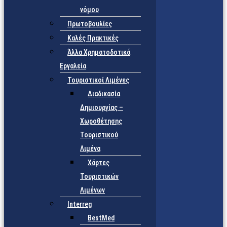
νόμου
Πρωτοβουλίες
Καλές Πρακτικές
Άλλα Χρηματοδοτικά
Εργαλεία
Τουριστικοί Λιμένες
Διαδικασία
Δημιουργίας –
Χωροθέτησης
Τουριστικού
Λιμένα
Χάρτες
Τουριστικών
Λιμένων
Interreg
BestMed