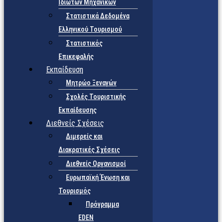
Ιδιωτών Μηχανικών
Στατιστικά Δεδομένα
Ελληνικού Τουρισμού
Στατιστικός
Επικεφαλής
Εκπαίδευση
Μητρώο Ξεναγών
Σχολές Τουριστικής
Εκπαίδευσης
Διεθνείς Σχέσεις
Διμερείς και
Διακρατικές Σχέσεις
Διεθνείς Οργανισμοί
Ευρωπαϊκή Ένωση και
Τουρισμός
Πρόγραμμα
EDEN