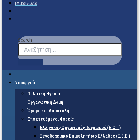
Επικοινωνία
Search
Υπουργείο
Πολιτική Ηγεσία
Οργανωτική Δομή
Όραμα και Αποστολή
Εποπτευόμενοι Φορείς
Eλληνικός Οργανισμός Τουρισμού (Ε.Ο.Τ)
Ξενοδοχειακό Επιμελητήριο Ελλάδος (Ξ.Ε.Ε.)