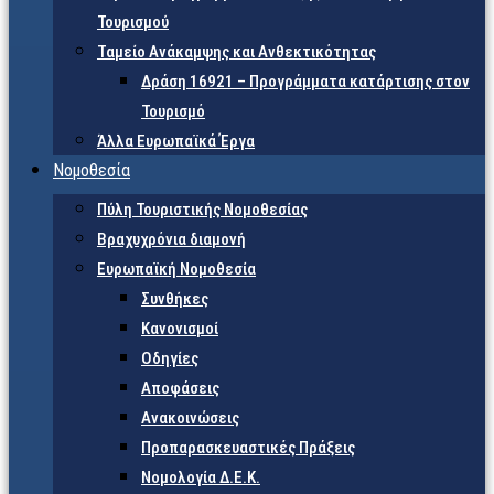
Τουρισμού
Ταμείο Ανάκαμψης και Ανθεκτικότητας
Δράση 16921 – Προγράμματα κατάρτισης στον
Τουρισμό
Άλλα Ευρωπαϊκά Έργα
Νομοθεσία
Πύλη Τουριστικής Νομοθεσίας
Βραχυχρόνια διαμονή
Ευρωπαϊκή Νομοθεσία
Συνθήκες
Κανονισμοί
Οδηγίες
Αποφάσεις
Ανακοινώσεις
Προπαρασκευαστικές Πράξεις
Νομολογία Δ.Ε.Κ.