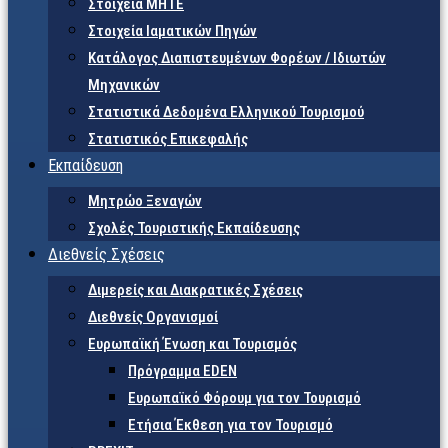
Στοιχεία ΜΗΤΕ
Στοιχεία Ιαματικών Πηγών
Κατάλογος Διαπιστευμένων Φορέων / Ιδιωτών
Μηχανικών
Στατιστικά Δεδομένα Ελληνικού Τουρισμού
Στατιστικός Επικεφαλής
Εκπαίδευση
Μητρώο Ξεναγών
Σχολές Τουριστικής Εκπαίδευσης
Διεθνείς Σχέσεις
Διμερείς και Διακρατικές Σχέσεις
Διεθνείς Οργανισμοί
Ευρωπαϊκή Ένωση και Τουρισμός
Πρόγραμμα EDEN
Ευρωπαϊκό Φόρουμ για τον Τουρισμό
Ετήσια Έκθεση για τον Τουρισμό