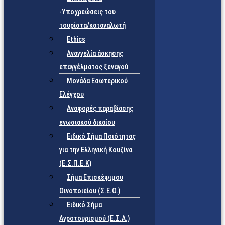
-Υποχρεώσεις του
τουρίστα/καταναλωτή
Ethics
Αναγγελία άσκησης
επαγγέλματος ξεναγού
Μονάδα Εσωτερικού
Ελέγχου
Αναφορές παραβίασης
ενωσιακού δικαίου
Ειδικό Σήμα Ποιότητας
για την Ελληνική Κουζίνα
(Ε.Σ.Π.Ε.Κ)
Σήμα Επισκέψιμου
Οινοποιείου (Σ.Ε.Ο.)
Ειδικό Σήμα
Αγροτουρισμού (Ε.Σ.Α.)