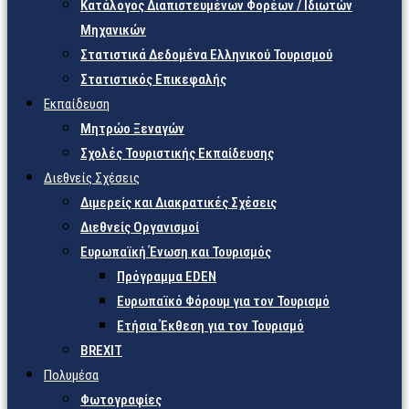
Κατάλογος Διαπιστευμένων Φορέων / Ιδιωτών
Μηχανικών
Στατιστικά Δεδομένα Ελληνικού Τουρισμού
Στατιστικός Επικεφαλής
Εκπαίδευση
Μητρώο Ξεναγών
Σχολές Τουριστικής Εκπαίδευσης
Διεθνείς Σχέσεις
Διμερείς και Διακρατικές Σχέσεις
Διεθνείς Οργανισμοί
Ευρωπαϊκή Ένωση και Τουρισμός
Πρόγραμμα EDEN
Ευρωπαϊκό Φόρουμ για τον Τουρισμό
Ετήσια Έκθεση για τον Τουρισμό
BREXIT
Πολυμέσα
Φωτογραφίες