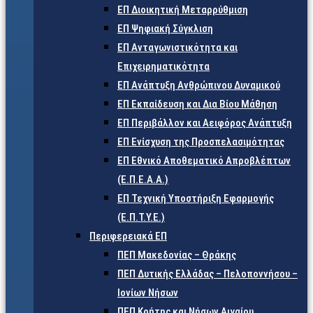
ΕΠ Διοικητική Μεταρρύθμιση
ΕΠ Ψηφιακή Σύγκλιση
ΕΠ Ανταγωνιστικότητα και
Επιχειρηματικότητα
ΕΠ Ανάπτυξη Ανθρώπινου Δυναμικού
ΕΠ Εκπαίδευση και Δια Βίου Μάθηση
ΕΠ Περιβάλλον και Αειφόρος Ανάπτυξη
ΕΠ Ενίσχυση της Προσπελασιμότητας
ΕΠ Εθνικό Αποθεματικό Απροβλέπτων
(Ε.Π.Ε.Α.Α.)
ΕΠ Τεχνική Υποστήριξη Εφαρμογής
(Ε.Π.Τ.Υ.Ε.)
Περιφερειακά ΕΠ
ΠΕΠ Μακεδονίας – Θράκης
ΠΕΠ Δυτικής Ελλάδας – Πελοποννήσου –
Ιονίων Νήσων
ΠΕΠ Κρήτης και Νήσων Αιγαίου