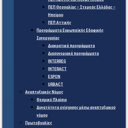
ΠΕΠ Θεσσαλίας – Στερεάς Ελλάδας –
Ηπείρου
ΠΕΠ Αττικής
Προγράμματα Ευρωπαϊκής Εδαφικής
Συνεργασίας
Διακρατικά προγράμματα
Διασυνοριακά προγράμματα
INTERREG
INTERACT
ESPON
URBACT
Αναπτυξιακός Νόμος
Θεσμικό Πλαίσιο
Δυνατότητα ενίσχυσης μέσω αναπτυξιακού
νόμου
Πρωτοβουλίες