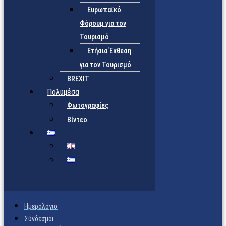
Ευρωπαϊκό
Φόρουμ για τον
Τουρισμό
Ετήσια Έκθεση
για τον Τουρισμό
BREXIT
Πολυμέσα
Φωτογραφίες
Βίντεο
Ημερολόγιο
Σύνδεσμοι