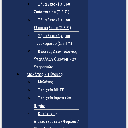
Σήμα Επισκέψιμου
Ζυθοποιείου (Σ.Ε.Ζ.)
Σήμα Επισκέψιμου
Ελαιοτριβείου (Σ.Ε.Ε.)
Σήμα Επισκέψιμου
Τυροκομείου (Σ.Ε.TY.)
Κώδικας Δεοντολογίας
Υπαλλήλων Οικονομικών
Υπηρεσιών
Μελέτες / Πίνακες
Μελέτες
Στοιχεία ΜΗΤΕ
Στοιχεία Ιαματικών
Πηγών
Κατάλογος
Διαπιστευμένων Φορέων /