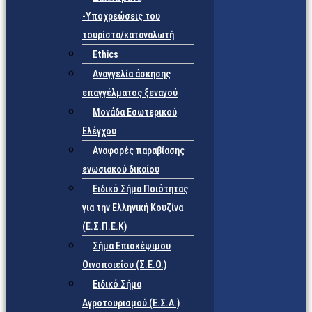
-Υποχρεώσεις του
τουρίστα/καταναλωτή
Ethics
Αναγγελία άσκησης
επαγγέλματος ξεναγού
Μονάδα Εσωτερικού
Ελέγχου
Αναφορές παραβίασης
ενωσιακού δικαίου
Ειδικό Σήμα Ποιότητας
για την Ελληνική Κουζίνα
(Ε.Σ.Π.Ε.Κ)
Σήμα Επισκέψιμου
Οινοποιείου (Σ.Ε.Ο.)
Ειδικό Σήμα
Αγροτουρισμού (Ε.Σ.Α.)