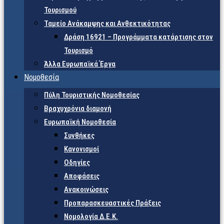
Τουρισμού
Ταμείο Ανάκαμψης και Ανθεκτικότητας
Δράση 16921 – Προγράμματα κατάρτισης στον
Τουρισμό
Άλλα Ευρωπαϊκά Έργα
Νομοθεσία
Πύλη Τουριστικής Νομοθεσίας
Βραχυχρόνια διαμονή
Ευρωπαϊκή Νομοθεσία
Συνθήκες
Κανονισμοί
Οδηγίες
Αποφάσεις
Ανακοινώσεις
Προπαρασκευαστικές Πράξεις
Νομολογία Δ.Ε.Κ.