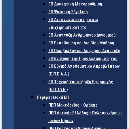
ΕΠ Διοικητική Μεταρρύθμιση
ΕΠ Ψηφιακή Σύγκλιση
ΕΠ Ανταγωνιστικότητα και
Επιχειρηματικότητα
ΕΠ Ανάπτυξη Ανθρώπινου Δυναμικού
ΕΠ Εκπαίδευση και Δια Βίου Μάθηση
ΕΠ Περιβάλλον και Αειφόρος Ανάπτυξη
ΕΠ Ενίσχυση της Προσπελασιμότητας
ΕΠ Εθνικό Αποθεματικό Απροβλέπτων
(Ε.Π.Ε.Α.Α.)
ΕΠ Τεχνική Υποστήριξη Εφαρμογής
(Ε.Π.Τ.Υ.Ε.)
Περιφερειακά ΕΠ
ΠΕΠ Μακεδονίας – Θράκης
ΠΕΠ Δυτικής Ελλάδας – Πελοποννήσου –
Ιονίων Νήσων
ΠΕΠ Κρήτης και Νήσων Αιγαίου