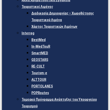
Άλλα Χρηματοδοτικά Εργαλεία
Τουριστικοί Λιμένες
Διαδικασία Δημιουργίας – Χωροθέτησης
Τουριστικού Λιμένα
Χάρτες Τουριστικών Λιμένων
Interreg
BestMed
In-MedTouR
SmartMED
GEOSTARS
RE-CULT
Tourism-e
ALTTOUR
PORTOLANES
POPRoutes
Τομεακό Πρόγραμμα Ανάπτυξης του Υπουργείου
Τουρισμού