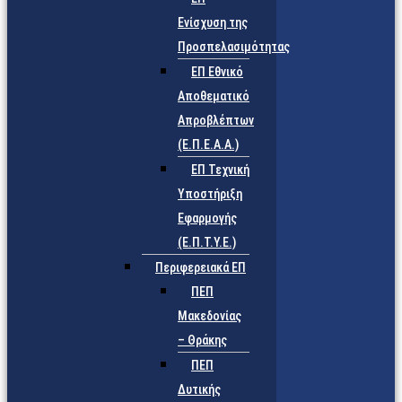
Ενίσχυση της
Προσπελασιμότητας
ΕΠ Εθνικό
Αποθεματικό
Απροβλέπτων
(Ε.Π.Ε.Α.Α.)
ΕΠ Τεχνική
Υποστήριξη
Εφαρμογής
(Ε.Π.Τ.Υ.Ε.)
Περιφερειακά ΕΠ
ΠΕΠ
Μακεδονίας
– Θράκης
ΠΕΠ
Δυτικής