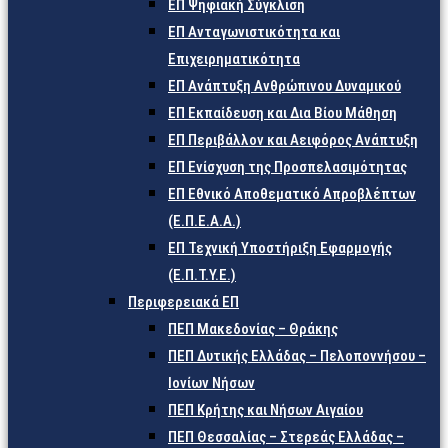
ΕΠ Ψηφιακή Σύγκλιση
ΕΠ Ανταγωνιστικότητα και
Επιχειρηματικότητα
ΕΠ Ανάπτυξη Ανθρώπινου Δυναμικού
ΕΠ Εκπαίδευση και Δια Βίου Μάθηση
ΕΠ Περιβάλλον και Αειφόρος Ανάπτυξη
ΕΠ Ενίσχυση της Προσπελασιμότητας
ΕΠ Εθνικό Αποθεματικό Απροβλέπτων
(Ε.Π.Ε.Α.Α.)
ΕΠ Τεχνική Υποστήριξη Εφαρμογής
(Ε.Π.Τ.Υ.Ε.)
Περιφερειακά ΕΠ
ΠΕΠ Μακεδονίας – Θράκης
ΠΕΠ Δυτικής Ελλάδας – Πελοποννήσου –
Ιονίων Νήσων
ΠΕΠ Κρήτης και Νήσων Αιγαίου
ΠΕΠ Θεσσαλίας – Στερεάς Ελλάδας –