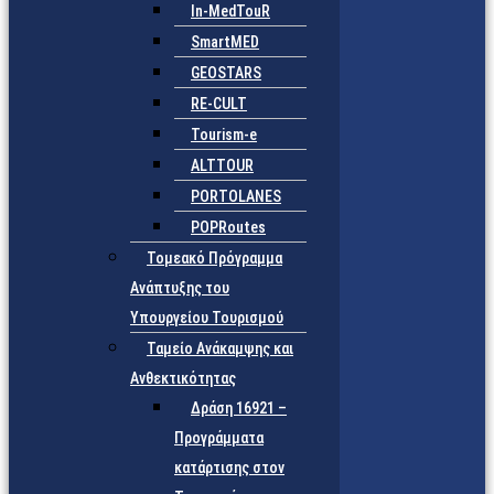
In-MedTouR
SmartMED
GEOSTARS
RE-CULT
Tourism-e
ALTTOUR
PORTOLANES
POPRoutes
Τομεακό Πρόγραμμα
Ανάπτυξης του
Υπουργείου Τουρισμού
Ταμείο Ανάκαμψης και
Ανθεκτικότητας
Δράση 16921 –
Προγράμματα
κατάρτισης στον