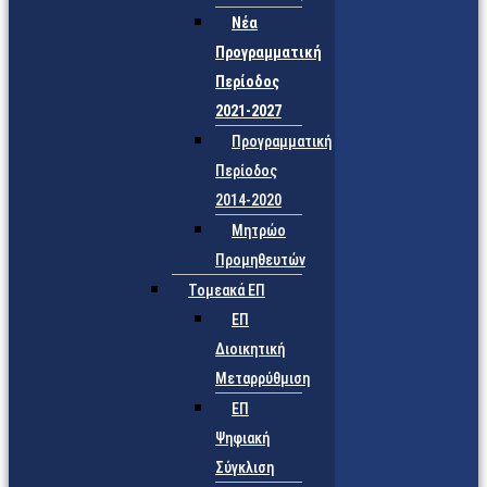
Νέα
Προγραμματική
Περίοδος
2021-2027
Προγραμματική
Περίοδος
2014-2020
Μητρώο
Προμηθευτών
Τομεακά ΕΠ
ΕΠ
Διοικητική
Μεταρρύθμιση
ΕΠ
Ψηφιακή
Σύγκλιση