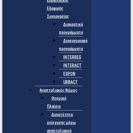
Ευρωπαϊκής
Εδαφικής
Συνεργασίας
Διακρατικά
προγράμματα
Διασυνοριακά
προγράμματα
INTERREG
INTERACT
ESPON
URBACT
Αναπτυξιακός Νόμος
Θεσμικό
Πλαίσιο
Δυνατότητα
ενίσχυσης μέσω
αναπτυξιακού