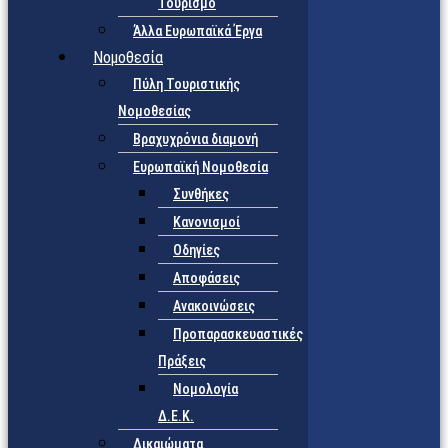
Τουρισμό
Άλλα Ευρωπαϊκά Έργα
Νομοθεσία
Πύλη Τουριστικής
Νομοθεσίας
Βραχυχρόνια διαμονή
Ευρωπαϊκή Νομοθεσία
Συνθήκες
Κανονισμοί
Οδηγίες
Αποφάσεις
Ανακοινώσεις
Προπαρασκευαστικές
Πράξεις
Νομολογία
Δ.Ε.Κ.
Δικαιώματα