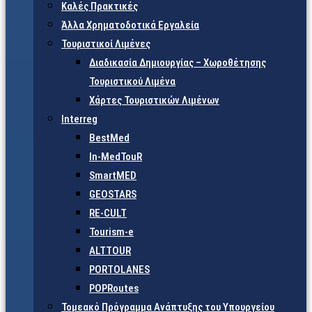
Καλές Πρακτικές
Άλλα Χρηματοδοτικά Εργαλεία
Τουριστικοί Λιμένες
Διαδικασία Δημιουργίας – Χωροθέτησης
Τουριστικού Λιμένα
Χάρτες Τουριστικών Λιμένων
Interreg
BestMed
In-MedTouR
SmartMED
GEOSTARS
RE-CULT
Tourism-e
ALTTOUR
PORTOLANES
POPRoutes
Τομεακό Πρόγραμμα Ανάπτυξης του Υπουργείου