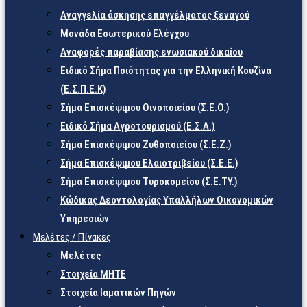
Αναγγελία άσκησης επαγγέλματος ξεναγού
Μονάδα Εσωτερικού Ελέγχου
Αναφορές παραβίασης ενωσιακού δικαίου
Ειδικό Σήμα Ποιότητας για την Ελληνική Κουζίνα
(Ε.Σ.Π.Ε.Κ)
Σήμα Επισκέψιμου Οινοποιείου (Σ.Ε.Ο.)
Ειδικό Σήμα Αγροτουρισμού (Ε.Σ.Α.)
Σήμα Επισκέψιμου Ζυθοποιείου (Σ.Ε.Ζ.)
Σήμα Επισκέψιμου Ελαιοτριβείου (Σ.Ε.Ε.)
Σήμα Επισκέψιμου Τυροκομείου (Σ.Ε.TY.)
Κώδικας Δεοντολογίας Υπαλλήλων Οικονομικών
Υπηρεσιών
Μελέτες / Πίνακες
Μελέτες
Στοιχεία ΜΗΤΕ
Στοιχεία Ιαματικών Πηγών