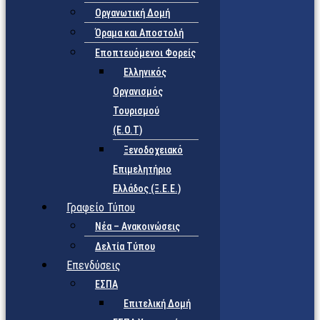
Οργανωτική Δομή
Όραμα και Αποστολή
Εποπτευόμενοι Φορείς
Eλληνικός
Οργανισμός
Τουρισμού
(Ε.Ο.Τ)
Ξενοδοχειακό
Επιμελητήριο
Ελλάδος (Ξ.Ε.Ε.)
Γραφείο Τύπου
Νέα – Ανακοινώσεις
Δελτία Τύπου
Επενδύσεις
ΕΣΠΑ
Επιτελική Δομή