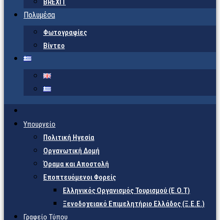
BREXIT
Πολυμέσα
Φωτογραφίες
Βίντεο
Υπουργείο
Πολιτική Ηγεσία
Οργανωτική Δομή
Όραμα και Αποστολή
Εποπτευόμενοι Φορείς
Eλληνικός Οργανισμός Τουρισμού (Ε.Ο.Τ)
Ξενοδοχειακό Επιμελητήριο Ελλάδος (Ξ.Ε.Ε.)
Γραφείο Τύπου