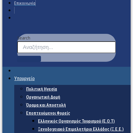
Επικοινωνία
Search
Υπουργείο
Πολιτική Ηγεσία
Οργανωτική Δομή
Όραμα και Αποστολή
Εποπτευόμενοι Φορείς
Eλληνικός Οργανισμός Τουρισμού (Ε.Ο.Τ)
Ξενοδοχειακό Επιμελητήριο Ελλάδος (Ξ.Ε.Ε.)