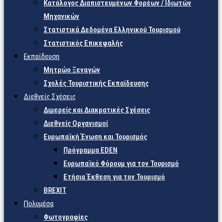
Κατάλογος Διαπιστευμένων Φορέων / Ιδιωτών
Μηχανικών
Στατιστικά Δεδομένα Ελληνικού Τουρισμού
Στατιστικός Επικεφαλής
Εκπαίδευση
Μητρώο Ξεναγών
Σχολές Τουριστικής Εκπαίδευσης
Διεθνείς Σχέσεις
Διμερείς και Διακρατικές Σχέσεις
Διεθνείς Οργανισμοί
Ευρωπαϊκή Ένωση και Τουρισμός
Πρόγραμμα EDEN
Ευρωπαϊκό Φόρουμ για τον Τουρισμό
Ετήσια Έκθεση για τον Τουρισμό
BREXIT
Πολυμέσα
Φωτογραφίες