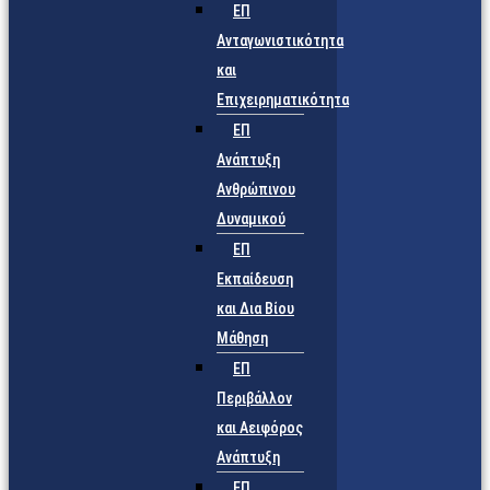
ΕΠ
Ανταγωνιστικότητα
και
Επιχειρηματικότητα
ΕΠ
Ανάπτυξη
Ανθρώπινου
Δυναμικού
ΕΠ
Εκπαίδευση
και Δια Βίου
Μάθηση
ΕΠ
Περιβάλλον
και Αειφόρος
Ανάπτυξη
ΕΠ