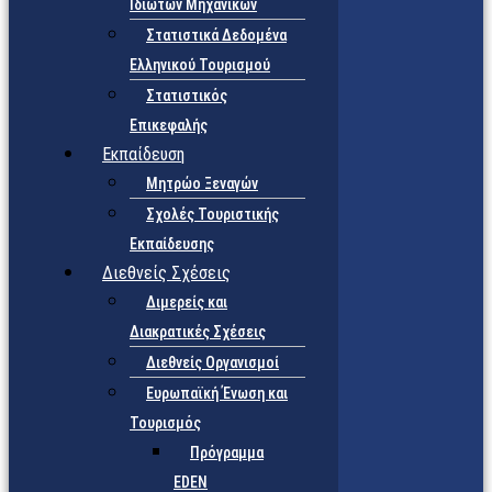
Ιδιωτών Μηχανικών
Στατιστικά Δεδομένα
Ελληνικού Τουρισμού
Στατιστικός
Επικεφαλής
Εκπαίδευση
Μητρώο Ξεναγών
Σχολές Τουριστικής
Εκπαίδευσης
Διεθνείς Σχέσεις
Διμερείς και
Διακρατικές Σχέσεις
Διεθνείς Οργανισμοί
Ευρωπαϊκή Ένωση και
Τουρισμός
Πρόγραμμα
EDEN