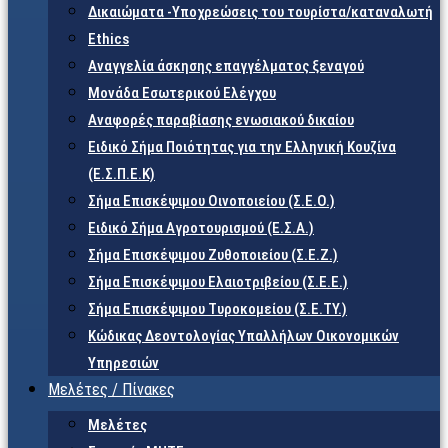
Δικαιώματα -Υποχρεώσεις του τουρίστα/καταναλωτή
Ethics
Αναγγελία άσκησης επαγγέλματος ξεναγού
Μονάδα Εσωτερικού Ελέγχου
Αναφορές παραβίασης ενωσιακού δικαίου
Ειδικό Σήμα Ποιότητας για την Ελληνική Κουζίνα
(Ε.Σ.Π.Ε.Κ)
Σήμα Επισκέψιμου Οινοποιείου (Σ.Ε.Ο.)
Ειδικό Σήμα Αγροτουρισμού (Ε.Σ.Α.)
Σήμα Επισκέψιμου Ζυθοποιείου (Σ.Ε.Ζ.)
Σήμα Επισκέψιμου Ελαιοτριβείου (Σ.Ε.Ε.)
Σήμα Επισκέψιμου Τυροκομείου (Σ.Ε.TY.)
Κώδικας Δεοντολογίας Υπαλλήλων Οικονομικών
Υπηρεσιών
Μελέτες / Πίνακες
Μελέτες