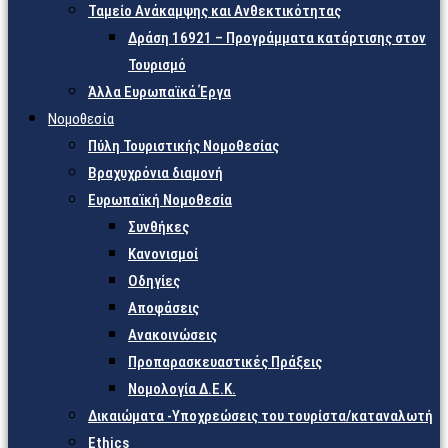
Ταμείο Ανάκαμψης και Ανθεκτικότητας
Δράση 16921 – Προγράμματα κατάρτισης στον
Τουρισμό
Άλλα Ευρωπαϊκά Έργα
Νομοθεσία
Πύλη Τουριστικής Νομοθεσίας
Βραχυχρόνια διαμονή
Ευρωπαϊκή Νομοθεσία
Συνθήκες
Κανονισμοί
Οδηγίες
Αποφάσεις
Ανακοινώσεις
Προπαρασκευαστικές Πράξεις
Νομολογία Δ.Ε.Κ.
Δικαιώματα -Υποχρεώσεις του τουρίστα/καταναλωτή
Ethics