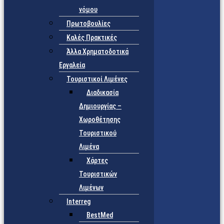
νόμου
Πρωτοβουλίες
Καλές Πρακτικές
Άλλα Χρηματοδοτικά
Εργαλεία
Τουριστικοί Λιμένες
Διαδικασία
Δημιουργίας –
Χωροθέτησης
Τουριστικού
Λιμένα
Χάρτες
Τουριστικών
Λιμένων
Interreg
BestMed