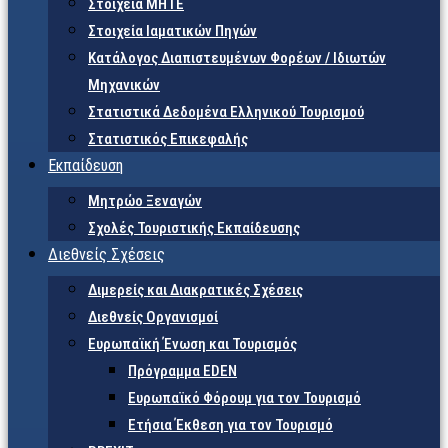
Στοιχεία ΜΗΤΕ
Στοιχεία Ιαματικών Πηγών
Κατάλογος Διαπιστευμένων Φορέων / Ιδιωτών
Μηχανικών
Στατιστικά Δεδομένα Ελληνικού Τουρισμού
Στατιστικός Επικεφαλής
Εκπαίδευση
Μητρώο Ξεναγών
Σχολές Τουριστικής Εκπαίδευσης
Διεθνείς Σχέσεις
Διμερείς και Διακρατικές Σχέσεις
Διεθνείς Οργανισμοί
Ευρωπαϊκή Ένωση και Τουρισμός
Πρόγραμμα EDEN
Ευρωπαϊκό Φόρουμ για τον Τουρισμό
Ετήσια Έκθεση για τον Τουρισμό