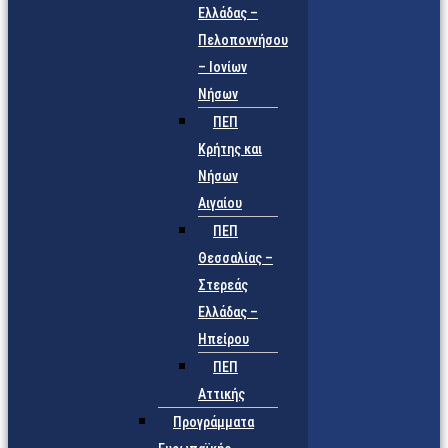
Ελλάδας –
Πελοποννήσου
– Ιονίων
Νήσων
ΠΕΠ
Κρήτης και
Νήσων
Αιγαίου
ΠΕΠ
Θεσσαλίας –
Στερεάς
Ελλάδας –
Ηπείρου
ΠΕΠ
Αττικής
Προγράμματα