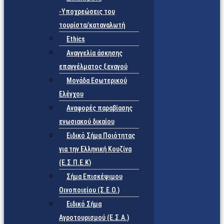
-Υποχρεώσεις του
τουρίστα/καταναλωτή
Ethics
Αναγγελία άσκησης
επαγγέλματος ξεναγού
Μονάδα Εσωτερικού
Ελέγχου
Αναφορές παραβίασης
ενωσιακού δικαίου
Ειδικό Σήμα Ποιότητας
για την Ελληνική Κουζίνα
(Ε.Σ.Π.Ε.Κ)
Σήμα Επισκέψιμου
Οινοποιείου (Σ.Ε.Ο.)
Ειδικό Σήμα
Αγροτουρισμού (Ε.Σ.Α.)