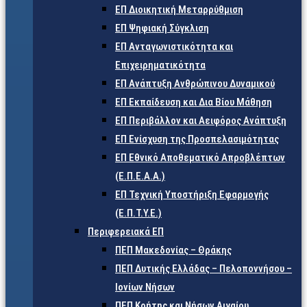
ΕΠ Διοικητική Μεταρρύθμιση
ΕΠ Ψηφιακή Σύγκλιση
ΕΠ Ανταγωνιστικότητα και
Επιχειρηματικότητα
ΕΠ Ανάπτυξη Ανθρώπινου Δυναμικού
ΕΠ Εκπαίδευση και Δια Βίου Μάθηση
ΕΠ Περιβάλλον και Αειφόρος Ανάπτυξη
ΕΠ Ενίσχυση της Προσπελασιμότητας
ΕΠ Εθνικό Αποθεματικό Απροβλέπτων
(Ε.Π.Ε.Α.Α.)
ΕΠ Τεχνική Υποστήριξη Εφαρμογής
(Ε.Π.Τ.Υ.Ε.)
Περιφερειακά ΕΠ
ΠΕΠ Μακεδονίας – Θράκης
ΠΕΠ Δυτικής Ελλάδας – Πελοποννήσου –
Ιονίων Νήσων
ΠΕΠ Κρήτης και Νήσων Αιγαίου