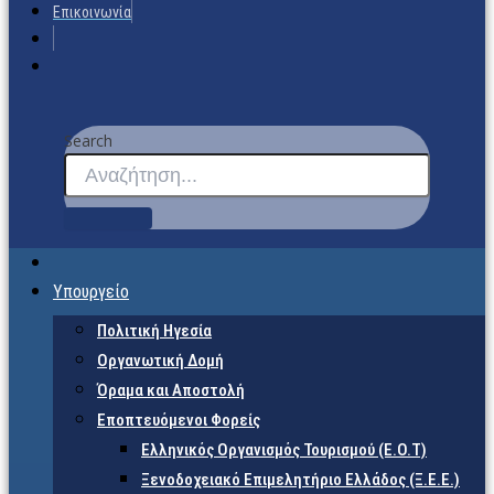
Επικοινωνία
Search
Υπουργείο
Πολιτική Ηγεσία
Οργανωτική Δομή
Όραμα και Αποστολή
Εποπτευόμενοι Φορείς
Eλληνικός Οργανισμός Τουρισμού (Ε.Ο.Τ)
Ξενοδοχειακό Επιμελητήριο Ελλάδος (Ξ.Ε.Ε.)