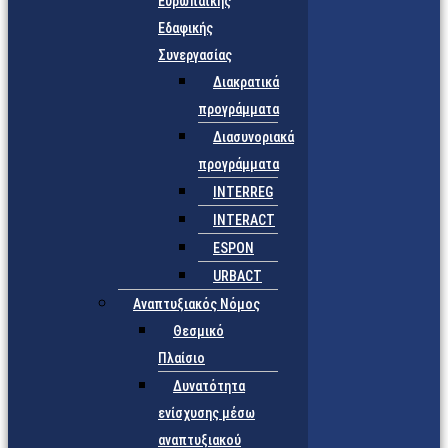
Ευρωπαϊκής
Εδαφικής
Συνεργασίας
Διακρατικά
προγράμματα
Διασυνοριακά
προγράμματα
INTERREG
INTERACT
ESPON
URBACT
Αναπτυξιακός Νόμος
Θεσμικό
Πλαίσιο
Δυνατότητα
ενίσχυσης μέσω
αναπτυξιακού