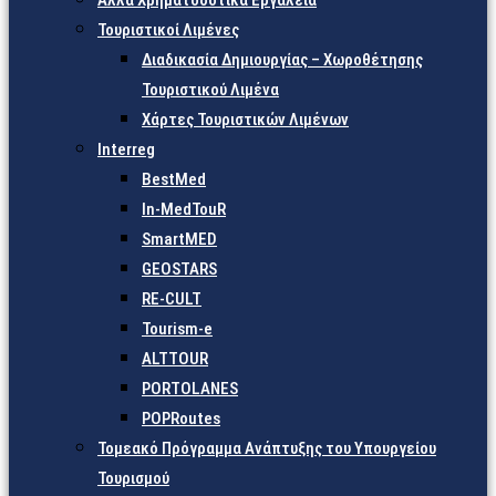
Άλλα Χρηματοδοτικά Εργαλεία
Τουριστικοί Λιμένες
Διαδικασία Δημιουργίας – Χωροθέτησης
Τουριστικού Λιμένα
Χάρτες Τουριστικών Λιμένων
Interreg
BestMed
In-MedTouR
SmartMED
GEOSTARS
RE-CULT
Tourism-e
ALTTOUR
PORTOLANES
POPRoutes
Τομεακό Πρόγραμμα Ανάπτυξης του Υπουργείου
Τουρισμού