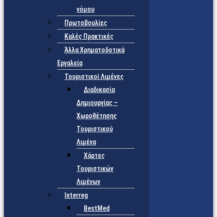
νόμου
Πρωτοβουλίες
Καλές Πρακτικές
Άλλα Χρηματοδοτικά
Εργαλεία
Τουριστικοί Λιμένες
Διαδικασία
Δημιουργίας –
Χωροθέτησης
Τουριστικού
Λιμένα
Χάρτες
Τουριστικών
Λιμένων
Interreg
BestMed