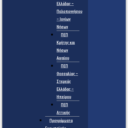
Ελλάδας –
Πελοποννήσου
– Ιονίων
Νήσων
ΠΕΠ
Κρήτης και
Νήσων
Αιγαίου
ΠΕΠ
Θεσσαλίας –
Στερεάς
Ελλάδας –
Ηπείρου
ΠΕΠ
Αττικής
Προγράμματα