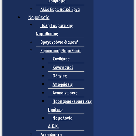
Τουρισμό
Άλλα Ευρωπαϊκά Έργα
Νομοθεσία
Πύλη Τουριστικής
Νομοθεσίας
Βραχυχρόνια διαμονή
Ευρωπαϊκή Νομοθεσία
Συνθήκες
Κανονισμοί
Οδηγίες
Αποφάσεις
Ανακοινώσεις
Προπαρασκευαστικές
Πράξεις
Νομολογία
Δ.Ε.Κ.
Δικαιώματα