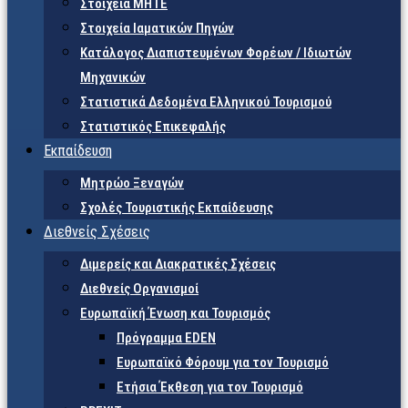
Στοιχεία ΜΗΤΕ
Στοιχεία Ιαματικών Πηγών
Κατάλογος Διαπιστευμένων Φορέων / Ιδιωτών
Μηχανικών
Στατιστικά Δεδομένα Ελληνικού Τουρισμού
Στατιστικός Επικεφαλής
Εκπαίδευση
Μητρώο Ξεναγών
Σχολές Τουριστικής Εκπαίδευσης
Διεθνείς Σχέσεις
Διμερείς και Διακρατικές Σχέσεις
Διεθνείς Οργανισμοί
Ευρωπαϊκή Ένωση και Τουρισμός
Πρόγραμμα EDEN
Ευρωπαϊκό Φόρουμ για τον Τουρισμό
Ετήσια Έκθεση για τον Τουρισμό