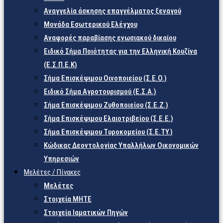
Αναγγελία άσκησης επαγγέλματος ξεναγού
Μονάδα Εσωτερικού Ελέγχου
Αναφορές παραβίασης ενωσιακού δικαίου
Ειδικό Σήμα Ποιότητας για την Ελληνική Κουζίνα
(Ε.Σ.Π.Ε.Κ)
Σήμα Επισκέψιμου Οινοποιείου (Σ.Ε.Ο.)
Ειδικό Σήμα Αγροτουρισμού (Ε.Σ.Α.)
Σήμα Επισκέψιμου Ζυθοποιείου (Σ.Ε.Ζ.)
Σήμα Επισκέψιμου Ελαιοτριβείου (Σ.Ε.Ε.)
Σήμα Επισκέψιμου Τυροκομείου (Σ.Ε.TY.)
Κώδικας Δεοντολογίας Υπαλλήλων Οικονομικών
Υπηρεσιών
Μελέτες / Πίνακες
Μελέτες
Στοιχεία ΜΗΤΕ
Στοιχεία Ιαματικών Πηγών