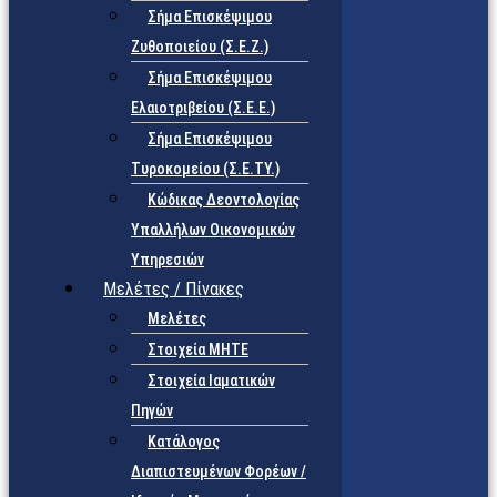
Σήμα Επισκέψιμου
Ζυθοποιείου (Σ.Ε.Ζ.)
Σήμα Επισκέψιμου
Ελαιοτριβείου (Σ.Ε.Ε.)
Σήμα Επισκέψιμου
Τυροκομείου (Σ.Ε.TY.)
Κώδικας Δεοντολογίας
Υπαλλήλων Οικονομικών
Υπηρεσιών
Μελέτες / Πίνακες
Μελέτες
Στοιχεία ΜΗΤΕ
Στοιχεία Ιαματικών
Πηγών
Κατάλογος
Διαπιστευμένων Φορέων /