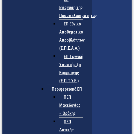
Ενίσχυση της
Προσπελασιμότητας
ΕΠ Εθνικό
Αποθεματικό
Απροβλέπτων
(Ε.Π.Ε.Α.Α.)
ΕΠ Τεχνική
Υποστήριξη
Εφαρμογής
(Ε.Π.Τ.Υ.Ε.)
Περιφερειακά ΕΠ
ΠΕΠ
Μακεδονίας
– Θράκης
ΠΕΠ
Δυτικής