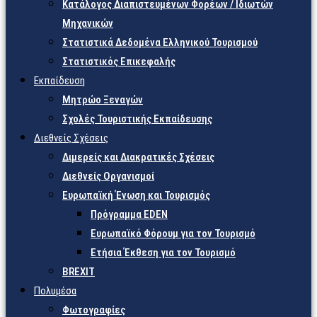
Κατάλογος Διαπιστευμένων Φορέων / Ιδιωτών
Μηχανικών
Στατιστικά Δεδομένα Ελληνικού Τουρισμού
Στατιστικός Επικεφαλής
Εκπαίδευση
Μητρώο Ξεναγών
Σχολές Τουριστικής Εκπαίδευσης
Διεθνείς Σχέσεις
Διμερείς και Διακρατικές Σχέσεις
Διεθνείς Οργανισμοί
Ευρωπαϊκή Ένωση και Τουρισμός
Πρόγραμμα EDEN
Ευρωπαϊκό Φόρουμ για τον Τουρισμό
Ετήσια Έκθεση για τον Τουρισμό
BREXIT
Πολυμέσα
Φωτογραφίες