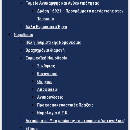
Ταμείο Ανάκαμψης και Ανθεκτικότητας
Δράση 16921 – Προγράμματα κατάρτισης στον
Τουρισμό
Άλλα Ευρωπαϊκά Έργα
Νομοθεσία
Πύλη Τουριστικής Νομοθεσίας
Βραχυχρόνια διαμονή
Ευρωπαϊκή Νομοθεσία
Συνθήκες
Κανονισμοί
Οδηγίες
Αποφάσεις
Ανακοινώσεις
Προπαρασκευαστικές Πράξεις
Νομολογία Δ.Ε.Κ.
Δικαιώματα -Υποχρεώσεις του τουρίστα/καταναλωτή
Ethics