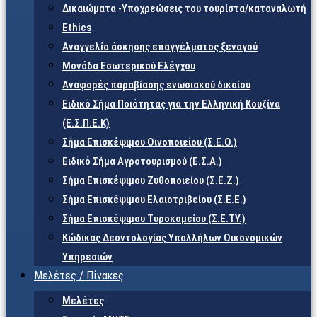
Δικαιώματα -Υποχρεώσεις του τουρίστα/καταναλωτή
Ethics
Αναγγελία άσκησης επαγγέλματος ξεναγού
Μονάδα Εσωτερικού Ελέγχου
Αναφορές παραβίασης ενωσιακού δικαίου
Ειδικό Σήμα Ποιότητας για την Ελληνική Κουζίνα
(Ε.Σ.Π.Ε.Κ)
Σήμα Επισκέψιμου Οινοποιείου (Σ.Ε.Ο.)
Ειδικό Σήμα Αγροτουρισμού (Ε.Σ.Α.)
Σήμα Επισκέψιμου Ζυθοποιείου (Σ.Ε.Ζ.)
Σήμα Επισκέψιμου Ελαιοτριβείου (Σ.Ε.Ε.)
Σήμα Επισκέψιμου Τυροκομείου (Σ.Ε.TY.)
Κώδικας Δεοντολογίας Υπαλλήλων Οικονομικών
Υπηρεσιών
Μελέτες / Πίνακες
Μελέτες