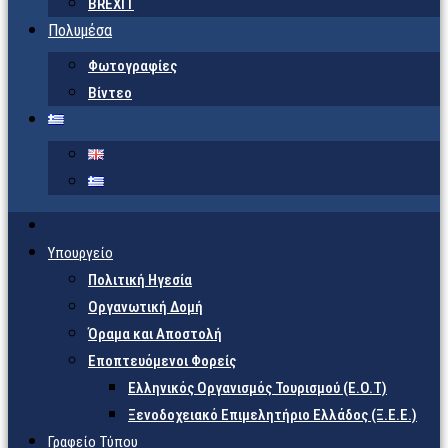
BREXIT
Πολυμέσα
Φωτογραφίες
Βίντεο
Υπουργείο
Πολιτική Ηγεσία
Οργανωτική Δομή
Όραμα και Αποστολή
Εποπτευόμενοι Φορείς
Eλληνικός Οργανισμός Τουρισμού (Ε.Ο.Τ)
Ξενοδοχειακό Επιμελητήριο Ελλάδος (Ξ.Ε.Ε.)
Γραφείο Τύπου