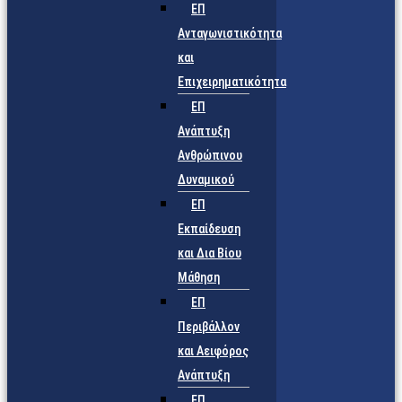
ΕΠ
Ανταγωνιστικότητα
και
Επιχειρηματικότητα
ΕΠ
Ανάπτυξη
Ανθρώπινου
Δυναμικού
ΕΠ
Εκπαίδευση
και Δια Βίου
Μάθηση
ΕΠ
Περιβάλλον
και Αειφόρος
Ανάπτυξη
ΕΠ