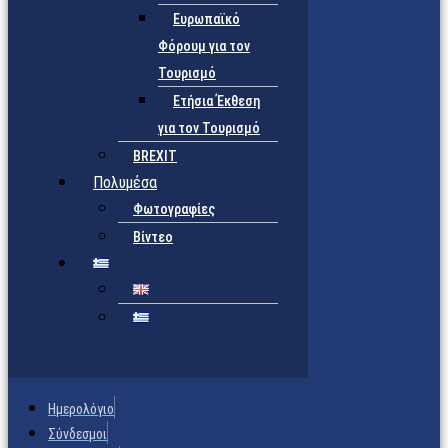
Ευρωπαϊκό
Φόρουμ για τον
Τουρισμό
Ετήσια Έκθεση
για τον Τουρισμό
BREXIT
Πολυμέσα
Φωτογραφίες
Βίντεο
Ημερολόγιο
Σύνδεσμοι