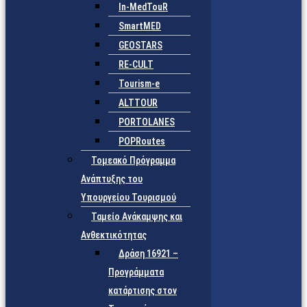
In-MedTouR
SmartMED
GEOSTARS
RE-CULT
Tourism-e
ALTTOUR
PORTOLANES
POPRoutes
Τομεακό Πρόγραμμα
Ανάπτυξης του
Υπουργείου Τουρισμού
Ταμείο Ανάκαμψης και
Ανθεκτικότητας
Δράση 16921 –
Προγράμματα
κατάρτισης στον