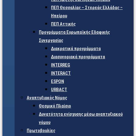
ΠΕΠ Θεσσαλίας – Στερεάς Ελλάδας –
Ηπείρου
ΠΕΠ Αττικής
Προγράμματα Ευρωπαϊκής Εδαφικής
Συνεργασίας
Διακρατικά προγράμματα
Διασυνοριακά προγράμματα
INTERREG
INTERACT
ESPON
URBACT
Αναπτυξιακός Νόμος
Θεσμικό Πλαίσιο
Δυνατότητα ενίσχυσης μέσω αναπτυξιακού
νόμου
Πρωτοβουλίες