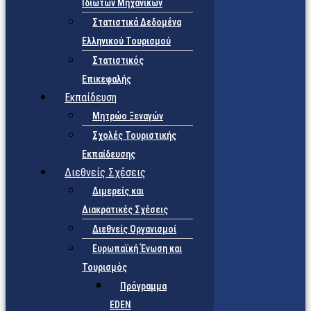
Ιδιωτών Μηχανικών
Στατιστικά Δεδομένα
Ελληνικού Τουρισμού
Στατιστικός
Επικεφαλής
Εκπαίδευση
Μητρώο Ξεναγών
Σχολές Τουριστικής
Εκπαίδευσης
Διεθνείς Σχέσεις
Διμερείς και
Διακρατικές Σχέσεις
Διεθνείς Οργανισμοί
Ευρωπαϊκή Ένωση και
Τουρισμός
Πρόγραμμα
EDEN