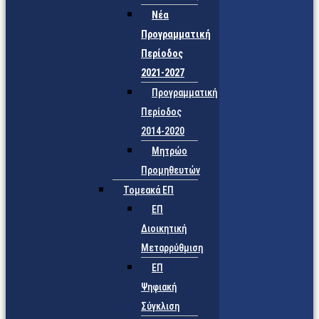
Νέα
Προγραμματική
Περίοδος
2021-2027
Προγραμματική
Περίοδος
2014-2020
Μητρώο
Προμηθευτών
Τομεακά ΕΠ
ΕΠ
Διοικητική
Μεταρρύθμιση
ΕΠ
Ψηφιακή
Σύγκλιση