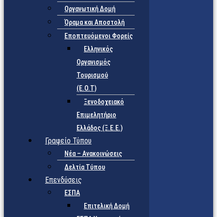
Οργανωτική Δομή
Όραμα και Αποστολή
Εποπτευόμενοι Φορείς
Eλληνικός
Οργανισμός
Τουρισμού
(Ε.Ο.Τ)
Ξενοδοχειακό
Επιμελητήριο
Ελλάδος (Ξ.Ε.Ε.)
Γραφείο Τύπου
Νέα – Ανακοινώσεις
Δελτία Τύπου
Επενδύσεις
ΕΣΠΑ
Επιτελική Δομή