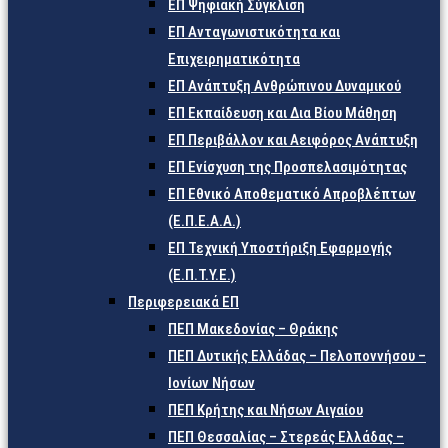
ΕΠ Ψηφιακή Σύγκλιση
ΕΠ Ανταγωνιστικότητα και
Επιχειρηματικότητα
ΕΠ Ανάπτυξη Ανθρώπινου Δυναμικού
ΕΠ Εκπαίδευση και Δια Βίου Μάθηση
ΕΠ Περιβάλλον και Αειφόρος Ανάπτυξη
ΕΠ Ενίσχυση της Προσπελασιμότητας
ΕΠ Εθνικό Αποθεματικό Απροβλέπτων
(Ε.Π.Ε.Α.Α.)
ΕΠ Τεχνική Υποστήριξη Εφαρμογής
(Ε.Π.Τ.Υ.Ε.)
Περιφερειακά ΕΠ
ΠΕΠ Μακεδονίας – Θράκης
ΠΕΠ Δυτικής Ελλάδας – Πελοποννήσου –
Ιονίων Νήσων
ΠΕΠ Κρήτης και Νήσων Αιγαίου
ΠΕΠ Θεσσαλίας – Στερεάς Ελλάδας –