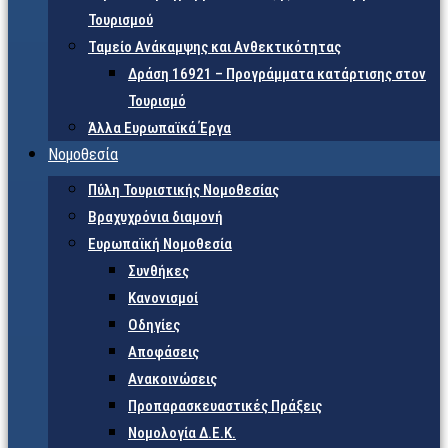
Τουρισμού
Ταμείο Ανάκαμψης και Ανθεκτικότητας
Δράση 16921 – Προγράμματα κατάρτισης στον
Τουρισμό
Άλλα Ευρωπαϊκά Έργα
Νομοθεσία
Πύλη Τουριστικής Νομοθεσίας
Βραχυχρόνια διαμονή
Ευρωπαϊκή Νομοθεσία
Συνθήκες
Κανονισμοί
Οδηγίες
Αποφάσεις
Ανακοινώσεις
Προπαρασκευαστικές Πράξεις
Νομολογία Δ.Ε.Κ.