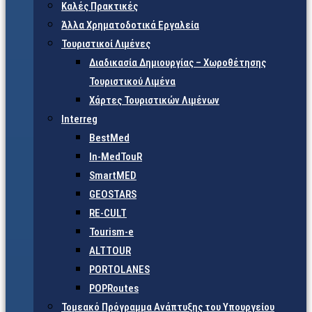
Καλές Πρακτικές
Άλλα Χρηματοδοτικά Εργαλεία
Τουριστικοί Λιμένες
Διαδικασία Δημιουργίας – Χωροθέτησης
Τουριστικού Λιμένα
Χάρτες Τουριστικών Λιμένων
Interreg
BestMed
In-MedTouR
SmartMED
GEOSTARS
RE-CULT
Tourism-e
ALTTOUR
PORTOLANES
POPRoutes
Τομεακό Πρόγραμμα Ανάπτυξης του Υπουργείου