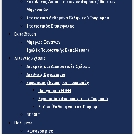
Κατάλογος Διαπιστευμένων Φορέων / Ιδιωτών
Μηχανικών
Στατιστικά Δεδομένα Ελληνικού Τουρισμού
Στατιστικός Επικεφαλής
Εκπαίδευση
Μητρώο Ξεναγών
Σχολές Τουριστικής Εκπαίδευσης
Διεθνείς Σχέσεις
Διμερείς και Διακρατικές Σχέσεις
Διεθνείς Οργανισμοί
Ευρωπαϊκή Ένωση και Τουρισμός
Πρόγραμμα EDEN
Ευρωπαϊκό Φόρουμ για τον Τουρισμό
Ετήσια Έκθεση για τον Τουρισμό
BREXIT
Πολυμέσα
Φωτογραφίες