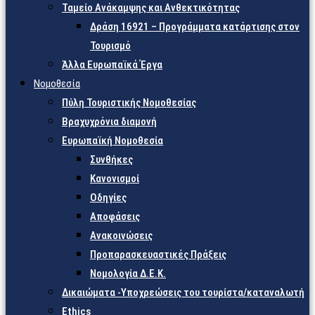
Ταμείο Ανάκαμψης και Ανθεκτικότητας
Δράση 16921 – Προγράμματα κατάρτισης στον
Τουρισμό
Άλλα Ευρωπαϊκά Έργα
Νομοθεσία
Πύλη Τουριστικής Νομοθεσίας
Βραχυχρόνια διαμονή
Ευρωπαϊκή Νομοθεσία
Συνθήκες
Κανονισμοί
Οδηγίες
Αποφάσεις
Ανακοινώσεις
Προπαρασκευαστικές Πράξεις
Νομολογία Δ.Ε.Κ.
Δικαιώματα -Υποχρεώσεις του τουρίστα/καταναλωτή
Ethics