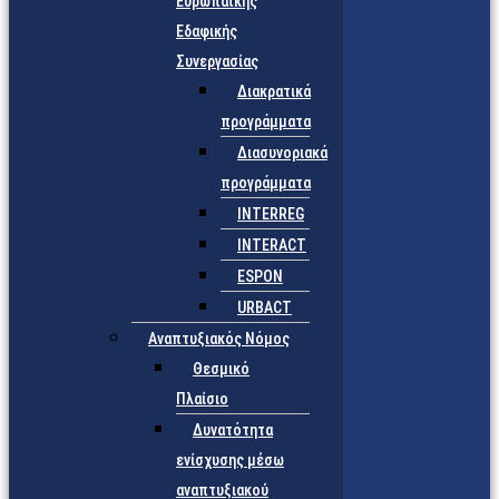
Ευρωπαϊκής
Εδαφικής
Συνεργασίας
Διακρατικά
προγράμματα
Διασυνοριακά
προγράμματα
INTERREG
INTERACT
ESPON
URBACT
Αναπτυξιακός Νόμος
Θεσμικό
Πλαίσιο
Δυνατότητα
ενίσχυσης μέσω
αναπτυξιακού