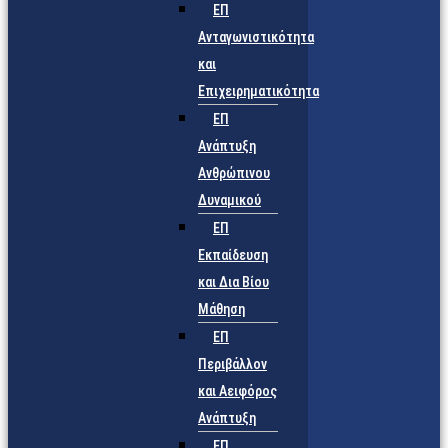
ΕΠ
Ανταγωνιστικότητα
και
Επιχειρηματικότητα
ΕΠ
Ανάπτυξη
Ανθρώπινου
Δυναμικού
ΕΠ
Εκπαίδευση
και Δια Βίου
Μάθηση
ΕΠ
Περιβάλλον
και Αειφόρος
Ανάπτυξη
ΕΠ