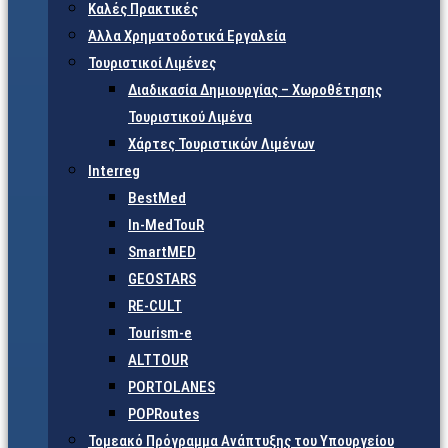
Καλές Πρακτικές
Άλλα Χρηματοδοτικά Εργαλεία
Τουριστικοί Λιμένες
Διαδικασία Δημιουργίας – Χωροθέτησης
Τουριστικού Λιμένα
Χάρτες Τουριστικών Λιμένων
Interreg
BestMed
In-MedTouR
SmartMED
GEOSTARS
RE-CULT
Tourism-e
ALTTOUR
PORTOLANES
POPRoutes
Τομεακό Πρόγραμμα Ανάπτυξης του Υπουργείου