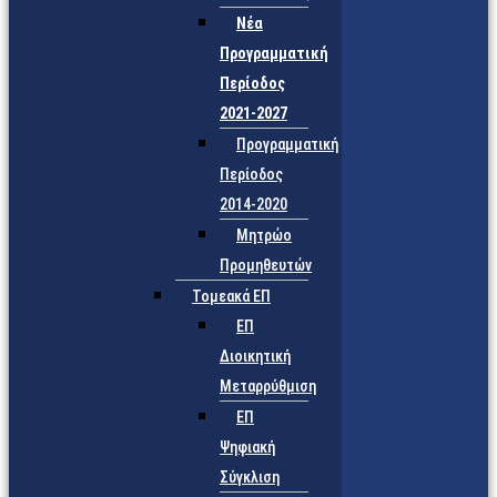
Νέα
Προγραμματική
Περίοδος
2021-2027
Προγραμματική
Περίοδος
2014-2020
Μητρώο
Προμηθευτών
Τομεακά ΕΠ
ΕΠ
Διοικητική
Μεταρρύθμιση
ΕΠ
Ψηφιακή
Σύγκλιση