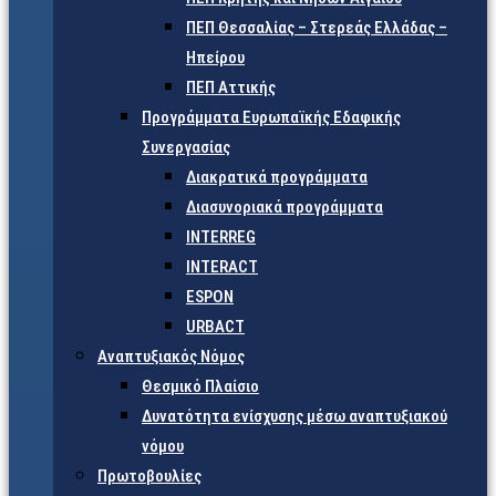
ΠΕΠ Θεσσαλίας – Στερεάς Ελλάδας –
Ηπείρου
ΠΕΠ Αττικής
Προγράμματα Ευρωπαϊκής Εδαφικής
Συνεργασίας
Διακρατικά προγράμματα
Διασυνοριακά προγράμματα
INTERREG
INTERACT
ESPON
URBACT
Αναπτυξιακός Νόμος
Θεσμικό Πλαίσιο
Δυνατότητα ενίσχυσης μέσω αναπτυξιακού
νόμου
Πρωτοβουλίες