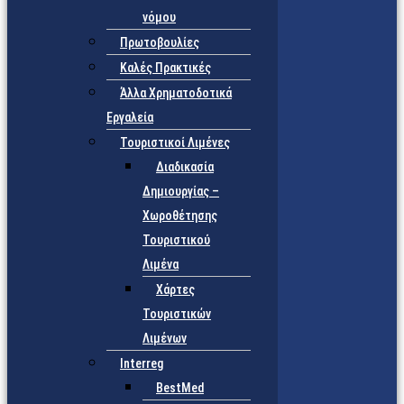
νόμου
Πρωτοβουλίες
Καλές Πρακτικές
Άλλα Χρηματοδοτικά
Εργαλεία
Τουριστικοί Λιμένες
Διαδικασία
Δημιουργίας –
Χωροθέτησης
Τουριστικού
Λιμένα
Χάρτες
Τουριστικών
Λιμένων
Interreg
BestMed