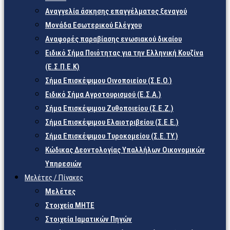
Αναγγελία άσκησης επαγγέλματος ξεναγού
Μονάδα Εσωτερικού Ελέγχου
Αναφορές παραβίασης ενωσιακού δικαίου
Ειδικό Σήμα Ποιότητας για την Ελληνική Κουζίνα
(Ε.Σ.Π.Ε.Κ)
Σήμα Επισκέψιμου Οινοποιείου (Σ.Ε.Ο.)
Ειδικό Σήμα Αγροτουρισμού (Ε.Σ.Α.)
Σήμα Επισκέψιμου Ζυθοποιείου (Σ.Ε.Ζ.)
Σήμα Επισκέψιμου Ελαιοτριβείου (Σ.Ε.Ε.)
Σήμα Επισκέψιμου Τυροκομείου (Σ.Ε.TY.)
Κώδικας Δεοντολογίας Υπαλλήλων Οικονομικών
Υπηρεσιών
Μελέτες / Πίνακες
Μελέτες
Στοιχεία ΜΗΤΕ
Στοιχεία Ιαματικών Πηγών