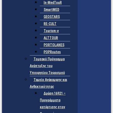
In-MedTouR
SmartMED
GEOSTARS
RE-CULT
Tourism-e
ALTTOUR
PORTOLANES
POPRoutes
Τομεακό Πρόγραμμα
Ανάπτυξης του
Υπουργείου Τουρισμού
Ταμείο Ανάκαμψης και
Ανθεκτικότητας
Δράση 16921 –
Προγράμματα
κατάρτισης στον