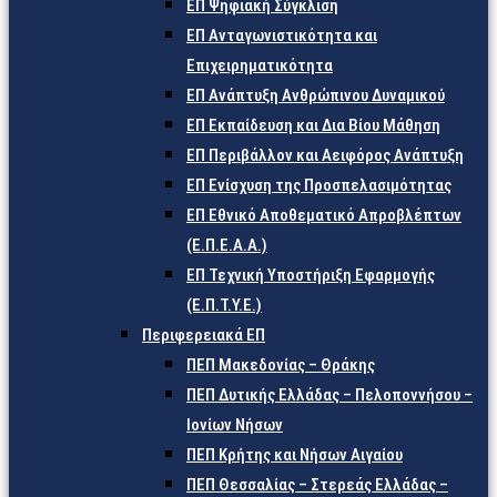
ΕΠ Ψηφιακή Σύγκλιση
ΕΠ Ανταγωνιστικότητα και
Επιχειρηματικότητα
ΕΠ Ανάπτυξη Ανθρώπινου Δυναμικού
ΕΠ Εκπαίδευση και Δια Βίου Μάθηση
ΕΠ Περιβάλλον και Αειφόρος Ανάπτυξη
ΕΠ Ενίσχυση της Προσπελασιμότητας
ΕΠ Εθνικό Αποθεματικό Απροβλέπτων
(Ε.Π.Ε.Α.Α.)
ΕΠ Τεχνική Υποστήριξη Εφαρμογής
(Ε.Π.Τ.Υ.Ε.)
Περιφερειακά ΕΠ
ΠΕΠ Μακεδονίας – Θράκης
ΠΕΠ Δυτικής Ελλάδας – Πελοποννήσου –
Ιονίων Νήσων
ΠΕΠ Κρήτης και Νήσων Αιγαίου
ΠΕΠ Θεσσαλίας – Στερεάς Ελλάδας –