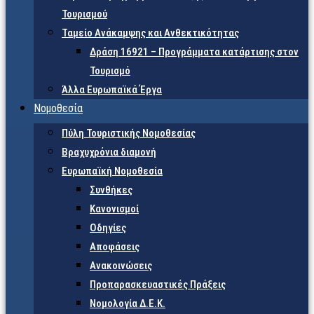
Τουρισμού
Ταμείο Ανάκαμψης και Ανθεκτικότητας
Δράση 16921 – Προγράμματα κατάρτισης στον
Τουρισμό
Άλλα Ευρωπαϊκά Έργα
Νομοθεσία
Πύλη Τουριστικής Νομοθεσίας
Βραχυχρόνια διαμονή
Ευρωπαϊκή Νομοθεσία
Συνθήκες
Κανονισμοί
Οδηγίες
Αποφάσεις
Ανακοινώσεις
Προπαρασκευαστικές Πράξεις
Νομολογία Δ.Ε.Κ.