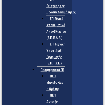
Ενίσχυση της
Προσπελασιμότητας
ΕΠ Εθνικό
Αποθεματικό
Απροβλέπτων
(Ε.Π.Ε.Α.Α.)
ΕΠ Τεχνική
Υποστήριξη
Εφαρμογής
(Ε.Π.Τ.Υ.Ε.)
Περιφερειακά ΕΠ
ΠΕΠ
Μακεδονίας
– Θράκης
ΠΕΠ
Δυτικής