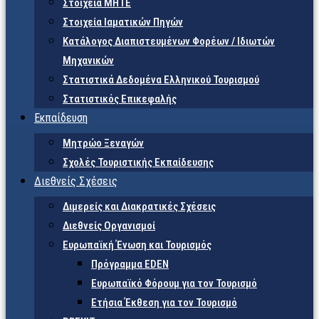
Στοιχεία ΜΗΤΕ
Στοιχεία Ιαματικών Πηγών
Κατάλογος Διαπιστευμένων Φορέων / Ιδιωτών
Μηχανικών
Στατιστικά Δεδομένα Ελληνικού Τουρισμού
Στατιστικός Επικεφαλής
Εκπαίδευση
Μητρώο Ξεναγών
Σχολές Τουριστικής Εκπαίδευσης
Διεθνείς Σχέσεις
Διμερείς και Διακρατικές Σχέσεις
Διεθνείς Οργανισμοί
Ευρωπαϊκή Ένωση και Τουρισμός
Πρόγραμμα EDEN
Ευρωπαϊκό Φόρουμ για τον Τουρισμό
Ετήσια Έκθεση για τον Τουρισμό