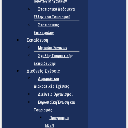
Ιδιωτών Μηχανικών
Στατιστικά Δεδομένα
Ελληνικού Τουρισμού
Στατιστικός
Επικεφαλής
Εκπαίδευση
Μητρώο Ξεναγών
Σχολές Τουριστικής
Εκπαίδευσης
Διεθνείς Σχέσεις
Διμερείς και
Διακρατικές Σχέσεις
Διεθνείς Οργανισμοί
Ευρωπαϊκή Ένωση και
Τουρισμός
Πρόγραμμα
EDEN