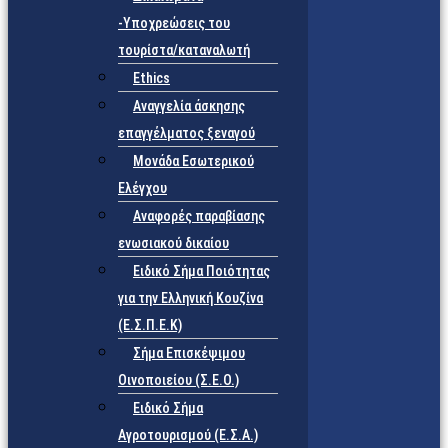
-Υποχρεώσεις του
τουρίστα/καταναλωτή
Ethics
Αναγγελία άσκησης
επαγγέλματος ξεναγού
Μονάδα Εσωτερικού
Ελέγχου
Αναφορές παραβίασης
ενωσιακού δικαίου
Ειδικό Σήμα Ποιότητας
για την Ελληνική Κουζίνα
(Ε.Σ.Π.Ε.Κ)
Σήμα Επισκέψιμου
Οινοποιείου (Σ.Ε.Ο.)
Ειδικό Σήμα
Αγροτουρισμού (Ε.Σ.Α.)