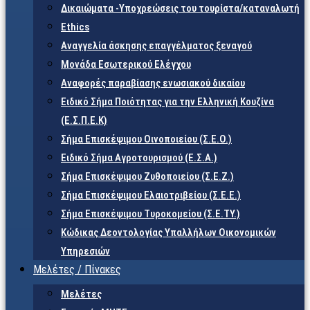
Δικαιώματα -Υποχρεώσεις του τουρίστα/καταναλωτή
Ethics
Αναγγελία άσκησης επαγγέλματος ξεναγού
Μονάδα Εσωτερικού Ελέγχου
Αναφορές παραβίασης ενωσιακού δικαίου
Ειδικό Σήμα Ποιότητας για την Ελληνική Κουζίνα
(Ε.Σ.Π.Ε.Κ)
Σήμα Επισκέψιμου Οινοποιείου (Σ.Ε.Ο.)
Ειδικό Σήμα Αγροτουρισμού (Ε.Σ.Α.)
Σήμα Επισκέψιμου Ζυθοποιείου (Σ.Ε.Ζ.)
Σήμα Επισκέψιμου Ελαιοτριβείου (Σ.Ε.Ε.)
Σήμα Επισκέψιμου Τυροκομείου (Σ.Ε.TY.)
Κώδικας Δεοντολογίας Υπαλλήλων Οικονομικών
Υπηρεσιών
Μελέτες / Πίνακες
Μελέτες