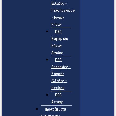
Ελλάδας –
Πελοποννήσου
– Ιονίων
Νήσων
ΠΕΠ
Κρήτης και
Νήσων
Αιγαίου
ΠΕΠ
Θεσσαλίας –
Στερεάς
Ελλάδας –
Ηπείρου
ΠΕΠ
Αττικής
Προγράμματα