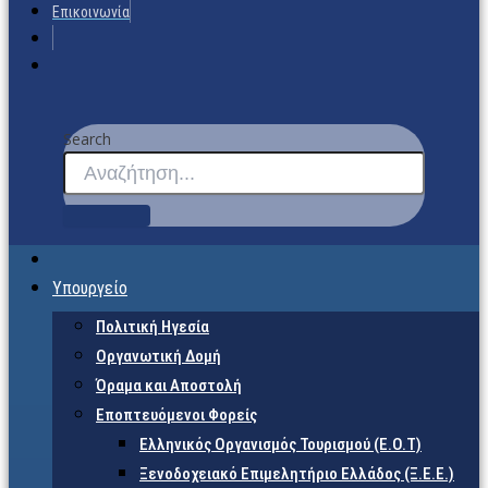
Επικοινωνία
Search
Υπουργείο
Πολιτική Ηγεσία
Οργανωτική Δομή
Όραμα και Αποστολή
Εποπτευόμενοι Φορείς
Eλληνικός Οργανισμός Τουρισμού (Ε.Ο.Τ)
Ξενοδοχειακό Επιμελητήριο Ελλάδος (Ξ.Ε.Ε.)