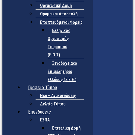
Οργανωτική Δομή
Όραμα και Αποστολή
Εποπτευόμενοι Φορείς
Eλληνικός
Οργανισμός
Τουρισμού
(Ε.Ο.Τ)
Ξενοδοχειακό
Επιμελητήριο
Ελλάδος (Ξ.Ε.Ε.)
Γραφείο Τύπου
Νέα – Ανακοινώσεις
Δελτία Τύπου
Επενδύσεις
ΕΣΠΑ
Επιτελική Δομή