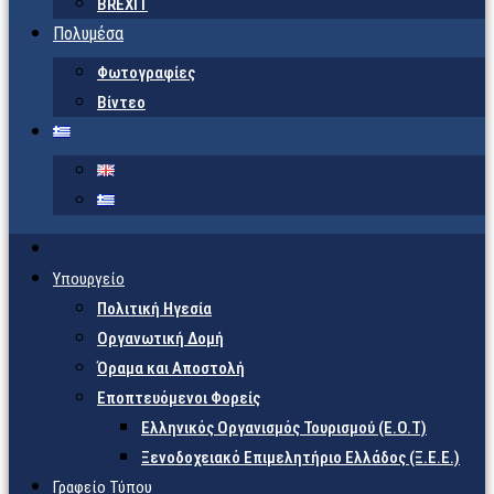
BREXIT
Πολυμέσα
Φωτογραφίες
Βίντεο
Υπουργείο
Πολιτική Ηγεσία
Οργανωτική Δομή
Όραμα και Αποστολή
Εποπτευόμενοι Φορείς
Eλληνικός Οργανισμός Τουρισμού (Ε.Ο.Τ)
Ξενοδοχειακό Επιμελητήριο Ελλάδος (Ξ.Ε.Ε.)
Γραφείο Τύπου