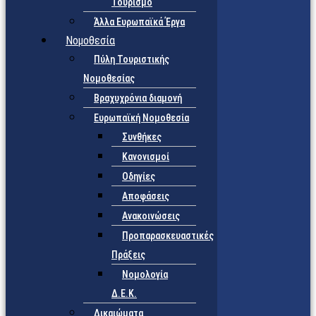
Τουρισμό
Άλλα Ευρωπαϊκά Έργα
Νομοθεσία
Πύλη Τουριστικής
Νομοθεσίας
Βραχυχρόνια διαμονή
Ευρωπαϊκή Νομοθεσία
Συνθήκες
Κανονισμοί
Οδηγίες
Αποφάσεις
Ανακοινώσεις
Προπαρασκευαστικές
Πράξεις
Νομολογία
Δ.Ε.Κ.
Δικαιώματα