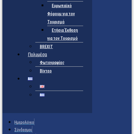
Ευρωπαϊκό
Φόρουμ για τον
Τουρισμό
Ετήσια Έκθεση
για τον Τουρισμό
BREXIT
Πολυμέσα
Φωτογραφίες
Βίντεο
Ημερολόγιο
Σύνδεσμοι