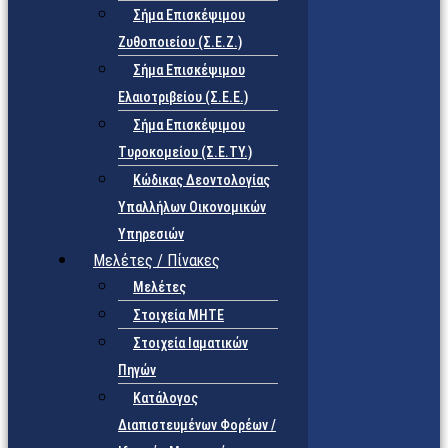
Σήμα Επισκέψιμου
Ζυθοποιείου (Σ.Ε.Ζ.)
Σήμα Επισκέψιμου
Ελαιοτριβείου (Σ.Ε.Ε.)
Σήμα Επισκέψιμου
Τυροκομείου (Σ.Ε.TY.)
Κώδικας Δεοντολογίας
Υπαλλήλων Οικονομικών
Υπηρεσιών
Μελέτες / Πίνακες
Μελέτες
Στοιχεία ΜΗΤΕ
Στοιχεία Ιαματικών
Πηγών
Κατάλογος
Διαπιστευμένων Φορέων /