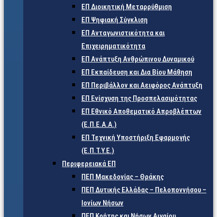
ΕΠ Διοικητική Μεταρρύθμιση
ΕΠ Ψηφιακή Σύγκλιση
ΕΠ Ανταγωνιστικότητα και
Επιχειρηματικότητα
ΕΠ Ανάπτυξη Ανθρώπινου Δυναμικού
ΕΠ Εκπαίδευση και Δια Βίου Μάθηση
ΕΠ Περιβάλλον και Αειφόρος Ανάπτυξη
ΕΠ Ενίσχυση της Προσπελασιμότητας
ΕΠ Εθνικό Αποθεματικό Απροβλέπτων
(Ε.Π.Ε.Α.Α.)
ΕΠ Τεχνική Υποστήριξη Εφαρμογής
(Ε.Π.Τ.Υ.Ε.)
Περιφερειακά ΕΠ
ΠΕΠ Μακεδονίας – Θράκης
ΠΕΠ Δυτικής Ελλάδας – Πελοποννήσου –
Ιονίων Νήσων
ΠΕΠ Κρήτης και Νήσων Αιγαίου