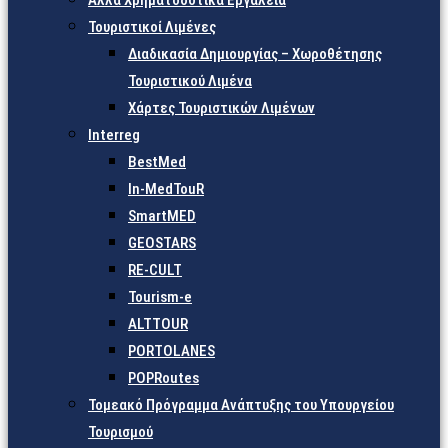
Άλλα Χρηματοδοτικά Εργαλεία
Τουριστικοί Λιμένες
Διαδικασία Δημιουργίας – Χωροθέτησης
Τουριστικού Λιμένα
Χάρτες Τουριστικών Λιμένων
Interreg
BestMed
In-MedTouR
SmartMED
GEOSTARS
RE-CULT
Tourism-e
ALTTOUR
PORTOLANES
POPRoutes
Τομεακό Πρόγραμμα Ανάπτυξης του Υπουργείου
Τουρισμού