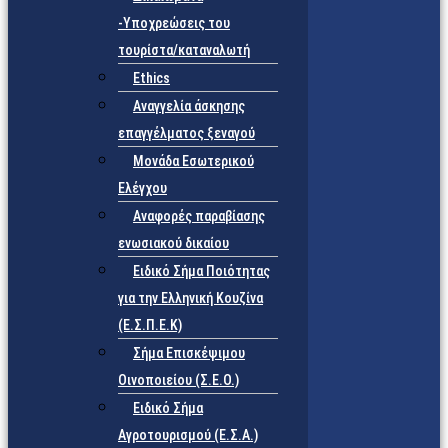
-Υποχρεώσεις του
τουρίστα/καταναλωτή
Ethics
Αναγγελία άσκησης
επαγγέλματος ξεναγού
Μονάδα Εσωτερικού
Ελέγχου
Αναφορές παραβίασης
ενωσιακού δικαίου
Ειδικό Σήμα Ποιότητας
για την Ελληνική Κουζίνα
(Ε.Σ.Π.Ε.Κ)
Σήμα Επισκέψιμου
Οινοποιείου (Σ.Ε.Ο.)
Ειδικό Σήμα
Αγροτουρισμού (Ε.Σ.Α.)