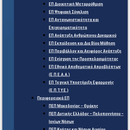
ΕΠ Διοικητική Μεταρρύθμιση
ΕΠ Ψηφιακή Σύγκλιση
ΕΠ Ανταγωνιστικότητα και
Επιχειρηματικότητα
ΕΠ Ανάπτυξη Ανθρώπινου Δυναμικού
ΕΠ Εκπαίδευση και Δια Βίου Μάθηση
ΕΠ Περιβάλλον και Αειφόρος Ανάπτυξη
ΕΠ Ενίσχυση της Προσπελασιμότητας
ΕΠ Εθνικό Αποθεματικό Απροβλέπτων
(Ε.Π.Ε.Α.Α.)
ΕΠ Τεχνική Υποστήριξη Εφαρμογής
(Ε.Π.Τ.Υ.Ε.)
Περιφερειακά ΕΠ
ΠΕΠ Μακεδονίας – Θράκης
ΠΕΠ Δυτικής Ελλάδας – Πελοποννήσου –
Ιονίων Νήσων
ΠΕΠ Κρήτης και Νήσων Αιγαίου