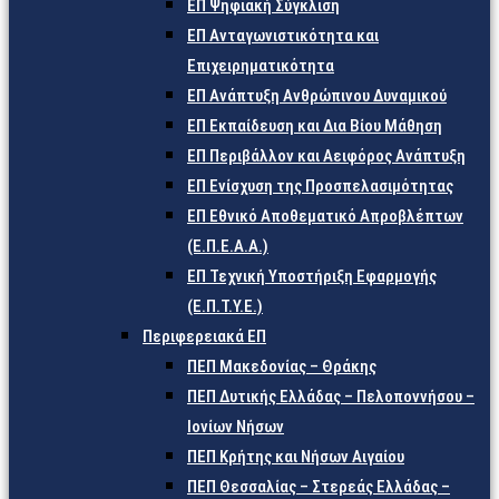
ΕΠ Ψηφιακή Σύγκλιση
ΕΠ Ανταγωνιστικότητα και
Επιχειρηματικότητα
ΕΠ Ανάπτυξη Ανθρώπινου Δυναμικού
ΕΠ Εκπαίδευση και Δια Βίου Μάθηση
ΕΠ Περιβάλλον και Αειφόρος Ανάπτυξη
ΕΠ Ενίσχυση της Προσπελασιμότητας
ΕΠ Εθνικό Αποθεματικό Απροβλέπτων
(Ε.Π.Ε.Α.Α.)
ΕΠ Τεχνική Υποστήριξη Εφαρμογής
(Ε.Π.Τ.Υ.Ε.)
Περιφερειακά ΕΠ
ΠΕΠ Μακεδονίας – Θράκης
ΠΕΠ Δυτικής Ελλάδας – Πελοποννήσου –
Ιονίων Νήσων
ΠΕΠ Κρήτης και Νήσων Αιγαίου
ΠΕΠ Θεσσαλίας – Στερεάς Ελλάδας –