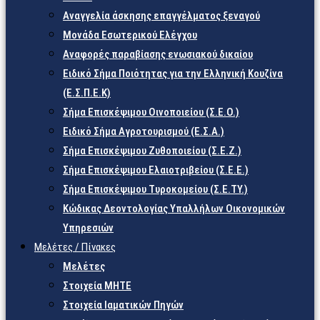
Αναγγελία άσκησης επαγγέλματος ξεναγού
Μονάδα Εσωτερικού Ελέγχου
Αναφορές παραβίασης ενωσιακού δικαίου
Ειδικό Σήμα Ποιότητας για την Ελληνική Κουζίνα
(Ε.Σ.Π.Ε.Κ)
Σήμα Επισκέψιμου Οινοποιείου (Σ.Ε.Ο.)
Ειδικό Σήμα Αγροτουρισμού (Ε.Σ.Α.)
Σήμα Επισκέψιμου Ζυθοποιείου (Σ.Ε.Ζ.)
Σήμα Επισκέψιμου Ελαιοτριβείου (Σ.Ε.Ε.)
Σήμα Επισκέψιμου Τυροκομείου (Σ.Ε.TY.)
Κώδικας Δεοντολογίας Υπαλλήλων Οικονομικών
Υπηρεσιών
Μελέτες / Πίνακες
Μελέτες
Στοιχεία ΜΗΤΕ
Στοιχεία Ιαματικών Πηγών