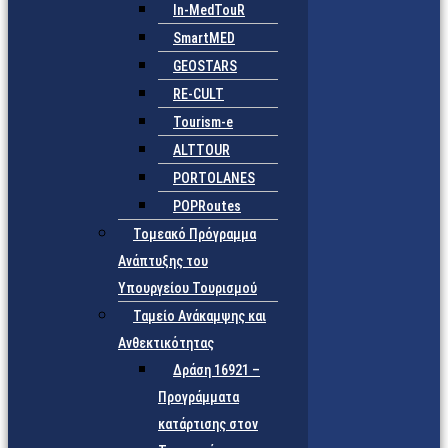
In-MedTouR
SmartMED
GEOSTARS
RE-CULT
Tourism-e
ALTTOUR
PORTOLANES
POPRoutes
Τομεακό Πρόγραμμα
Ανάπτυξης του
Υπουργείου Τουρισμού
Ταμείο Ανάκαμψης και
Ανθεκτικότητας
Δράση 16921 –
Προγράμματα
κατάρτισης στον