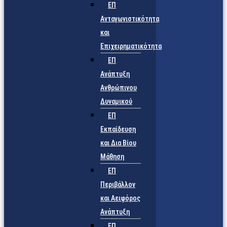
ΕΠ
Ανταγωνιστικότητα
και
Επιχειρηματικότητα
ΕΠ
Ανάπτυξη
Ανθρώπινου
Δυναμικού
ΕΠ
Εκπαίδευση
και Δια Βίου
Μάθηση
ΕΠ
Περιβάλλον
και Αειφόρος
Ανάπτυξη
ΕΠ