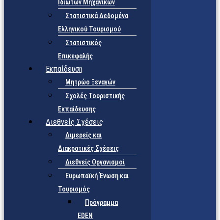
Ιδιωτών Μηχανικών
Στατιστικά Δεδομένα
Ελληνικού Τουρισμού
Στατιστικός
Επικεφαλής
Εκπαίδευση
Μητρώο Ξεναγών
Σχολές Τουριστικής
Εκπαίδευσης
Διεθνείς Σχέσεις
Διμερείς και
Διακρατικές Σχέσεις
Διεθνείς Οργανισμοί
Ευρωπαϊκή Ένωση και
Τουρισμός
Πρόγραμμα
EDEN