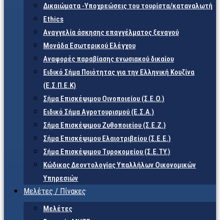
Δικαιώματα -Υποχρεώσεις του τουρίστα/καταναλωτή
Ethics
Αναγγελία άσκησης επαγγέλματος ξεναγού
Μονάδα Εσωτερικού Ελέγχου
Αναφορές παραβίασης ενωσιακού δικαίου
Ειδικό Σήμα Ποιότητας για την Ελληνική Κουζίνα
(Ε.Σ.Π.Ε.Κ)
Σήμα Επισκέψιμου Οινοποιείου (Σ.Ε.Ο.)
Ειδικό Σήμα Αγροτουρισμού (Ε.Σ.Α.)
Σήμα Επισκέψιμου Ζυθοποιείου (Σ.Ε.Ζ.)
Σήμα Επισκέψιμου Ελαιοτριβείου (Σ.Ε.Ε.)
Σήμα Επισκέψιμου Τυροκομείου (Σ.Ε.TY.)
Κώδικας Δεοντολογίας Υπαλλήλων Οικονομικών
Υπηρεσιών
Μελέτες / Πίνακες
Μελέτες