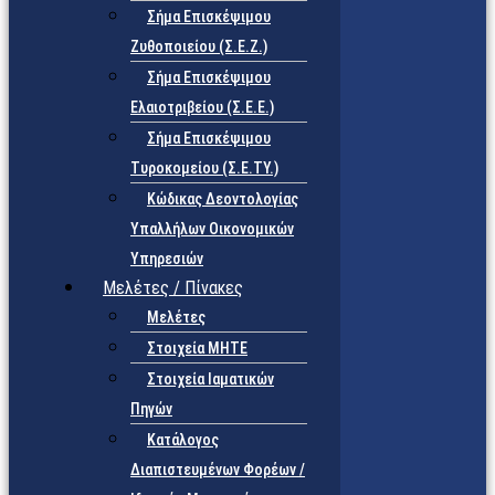
Σήμα Επισκέψιμου
Ζυθοποιείου (Σ.Ε.Ζ.)
Σήμα Επισκέψιμου
Ελαιοτριβείου (Σ.Ε.Ε.)
Σήμα Επισκέψιμου
Τυροκομείου (Σ.Ε.TY.)
Κώδικας Δεοντολογίας
Υπαλλήλων Οικονομικών
Υπηρεσιών
Μελέτες / Πίνακες
Μελέτες
Στοιχεία ΜΗΤΕ
Στοιχεία Ιαματικών
Πηγών
Κατάλογος
Διαπιστευμένων Φορέων /