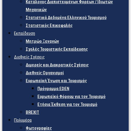
Κατάλογος Διαπιστευμένων Φορέων / Ιδιωτών
Μηχανικών
Στατιστικά Δεδομένα Ελληνικού Τουρισμού
Στατιστικός Επικεφαλής
Εκπαίδευση
Μητρώο Ξεναγών
Σχολές Τουριστικής Εκπαίδευσης
Διεθνείς Σχέσεις
Διμερείς και Διακρατικές Σχέσεις
Διεθνείς Οργανισμοί
Ευρωπαϊκή Ένωση και Τουρισμός
Πρόγραμμα EDEN
Ευρωπαϊκό Φόρουμ για τον Τουρισμό
Ετήσια Έκθεση για τον Τουρισμό
BREXIT
Πολυμέσα
Φωτογραφίες