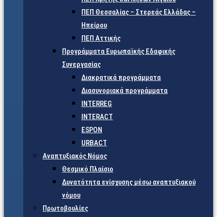
ΠΕΠ Θεσσαλίας – Στερεάς Ελλάδας –
Ηπείρου
ΠΕΠ Αττικής
Προγράμματα Ευρωπαϊκής Εδαφικής
Συνεργασίας
Διακρατικά προγράμματα
Διασυνοριακά προγράμματα
INTERREG
INTERACT
ESPON
URBACT
Αναπτυξιακός Νόμος
Θεσμικό Πλαίσιο
Δυνατότητα ενίσχυσης μέσω αναπτυξιακού
νόμου
Πρωτοβουλίες