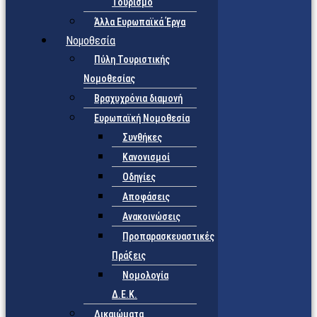
Τουρισμό
Άλλα Ευρωπαϊκά Έργα
Νομοθεσία
Πύλη Τουριστικής
Νομοθεσίας
Βραχυχρόνια διαμονή
Ευρωπαϊκή Νομοθεσία
Συνθήκες
Κανονισμοί
Οδηγίες
Αποφάσεις
Ανακοινώσεις
Προπαρασκευαστικές
Πράξεις
Νομολογία
Δ.Ε.Κ.
Δικαιώματα