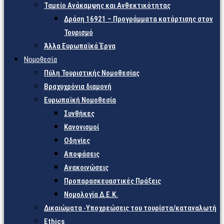
Ταμείο Ανάκαμψης και Ανθεκτικότητας
Δράση 16921 – Προγράμματα κατάρτισης στον
Τουρισμό
Άλλα Ευρωπαϊκά Έργα
Νομοθεσία
Πύλη Τουριστικής Νομοθεσίας
Βραχυχρόνια διαμονή
Ευρωπαϊκή Νομοθεσία
Συνθήκες
Κανονισμοί
Οδηγίες
Αποφάσεις
Ανακοινώσεις
Προπαρασκευαστικές Πράξεις
Νομολογία Δ.Ε.Κ.
Δικαιώματα -Υποχρεώσεις του τουρίστα/καταναλωτή
Ethics