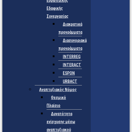
Ευρωπαϊκής
Εδαφικής
Συνεργασίας
Διακρατικά
προγράμματα
Διασυνοριακά
προγράμματα
INTERREG
INTERACT
ESPON
URBACT
Αναπτυξιακός Νόμος
Θεσμικό
Πλαίσιο
Δυνατότητα
ενίσχυσης μέσω
αναπτυξιακού