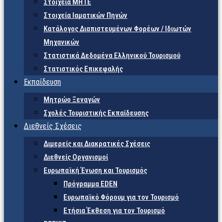
Στοιχεία ΜΗΤΕ
Στοιχεία Ιαματικών Πηγών
Κατάλογος Διαπιστευμένων Φορέων / Ιδιωτών
Μηχανικών
Στατιστικά Δεδομένα Ελληνικού Τουρισμού
Στατιστικός Επικεφαλής
Εκπαίδευση
Μητρώο Ξεναγών
Σχολές Τουριστικής Εκπαίδευσης
Διεθνείς Σχέσεις
Διμερείς και Διακρατικές Σχέσεις
Διεθνείς Οργανισμοί
Ευρωπαϊκή Ένωση και Τουρισμός
Πρόγραμμα EDEN
Ευρωπαϊκό Φόρουμ για τον Τουρισμό
Ετήσια Έκθεση για τον Τουρισμό