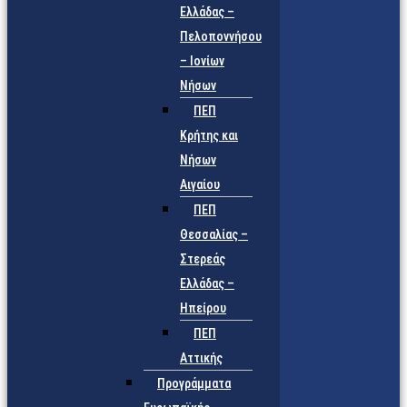
Ελλάδας –
Πελοποννήσου
– Ιονίων
Νήσων
ΠΕΠ
Κρήτης και
Νήσων
Αιγαίου
ΠΕΠ
Θεσσαλίας –
Στερεάς
Ελλάδας –
Ηπείρου
ΠΕΠ
Αττικής
Προγράμματα