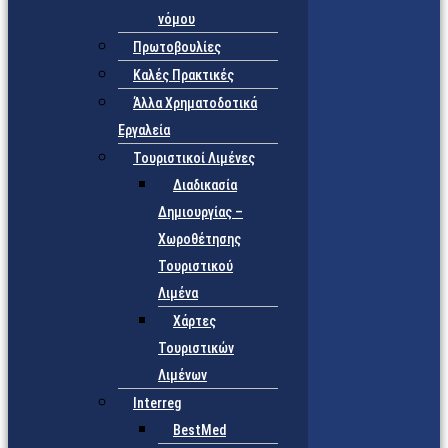
νόμου
Πρωτοβουλίες
Καλές Πρακτικές
Άλλα Χρηματοδοτικά
Εργαλεία
Τουριστικοί Λιμένες
Διαδικασία
Δημιουργίας –
Χωροθέτησης
Τουριστικού
Λιμένα
Χάρτες
Τουριστικών
Λιμένων
Interreg
BestMed