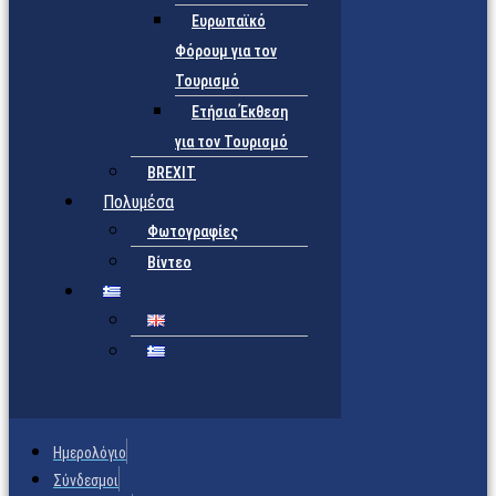
Ευρωπαϊκό
Φόρουμ για τον
Τουρισμό
Ετήσια Έκθεση
για τον Τουρισμό
BREXIT
Πολυμέσα
Φωτογραφίες
Βίντεο
Ημερολόγιο
Σύνδεσμοι