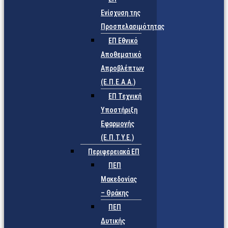
Ενίσχυση της
Προσπελασιμότητας
ΕΠ Εθνικό
Αποθεματικό
Απροβλέπτων
(Ε.Π.Ε.Α.Α.)
ΕΠ Τεχνική
Υποστήριξη
Εφαρμογής
(Ε.Π.Τ.Υ.Ε.)
Περιφερειακά ΕΠ
ΠΕΠ
Μακεδονίας
– Θράκης
ΠΕΠ
Δυτικής