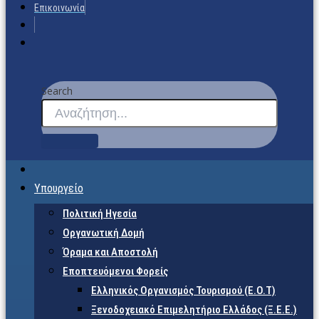
Επικοινωνία
Search
Υπουργείο
Πολιτική Ηγεσία
Οργανωτική Δομή
Όραμα και Αποστολή
Εποπτευόμενοι Φορείς
Eλληνικός Οργανισμός Τουρισμού (Ε.Ο.Τ)
Ξενοδοχειακό Επιμελητήριο Ελλάδος (Ξ.Ε.Ε.)