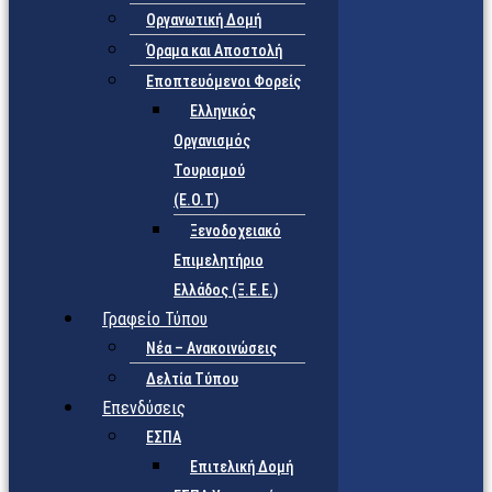
Οργανωτική Δομή
Όραμα και Αποστολή
Εποπτευόμενοι Φορείς
Eλληνικός
Οργανισμός
Τουρισμού
(Ε.Ο.Τ)
Ξενοδοχειακό
Επιμελητήριο
Ελλάδος (Ξ.Ε.Ε.)
Γραφείο Τύπου
Νέα – Ανακοινώσεις
Δελτία Τύπου
Επενδύσεις
ΕΣΠΑ
Επιτελική Δομή