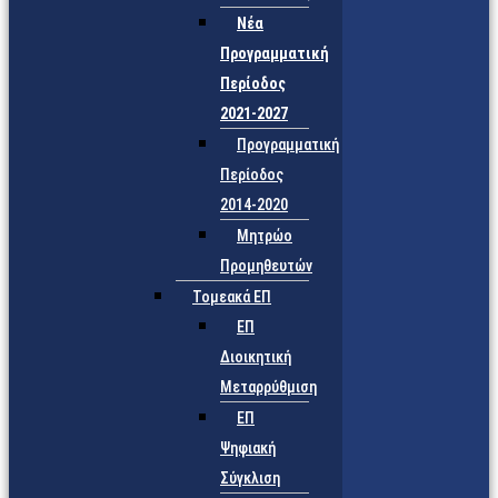
Νέα
Προγραμματική
Περίοδος
2021-2027
Προγραμματική
Περίοδος
2014-2020
Μητρώο
Προμηθευτών
Τομεακά ΕΠ
ΕΠ
Διοικητική
Μεταρρύθμιση
ΕΠ
Ψηφιακή
Σύγκλιση