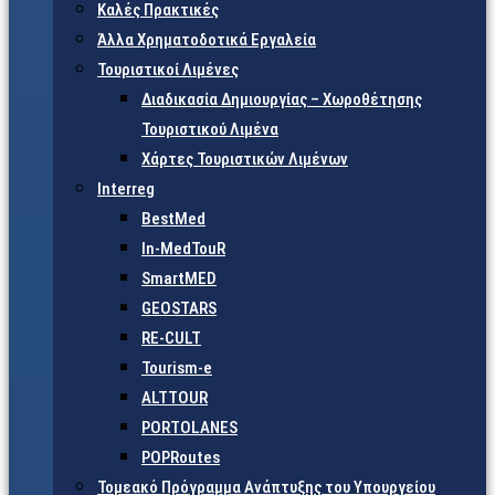
Καλές Πρακτικές
Άλλα Χρηματοδοτικά Εργαλεία
Τουριστικοί Λιμένες
Διαδικασία Δημιουργίας – Χωροθέτησης
Τουριστικού Λιμένα
Χάρτες Τουριστικών Λιμένων
Interreg
BestMed
In-MedTouR
SmartMED
GEOSTARS
RE-CULT
Tourism-e
ALTTOUR
PORTOLANES
POPRoutes
Τομεακό Πρόγραμμα Ανάπτυξης του Υπουργείου