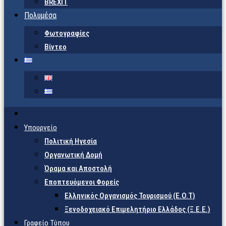
BREXIT
Πολυμέσα
Φωτογραφίες
Βίντεο
Υπουργείο
Πολιτική Ηγεσία
Οργανωτική Δομή
Όραμα και Αποστολή
Εποπτευόμενοι Φορείς
Eλληνικός Οργανισμός Τουρισμού (Ε.Ο.Τ)
Ξενοδοχειακό Επιμελητήριο Ελλάδος (Ξ.Ε.Ε.)
Γραφείο Τύπου