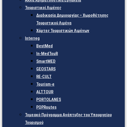
Άλλα Χρηματοδοτικά Εργαλεία
Τουριστικοί Λιμένες
Διαδικασία Δημιουργίας – Χωροθέτησης
Τουριστικού Λιμένα
Χάρτες Τουριστικών Λιμένων
Interreg
BestMed
In-MedTouR
SmartMED
GEOSTARS
RE-CULT
Tourism-e
ALTTOUR
PORTOLANES
POPRoutes
Τομεακό Πρόγραμμα Ανάπτυξης του Υπουργείου
Τουρισμού