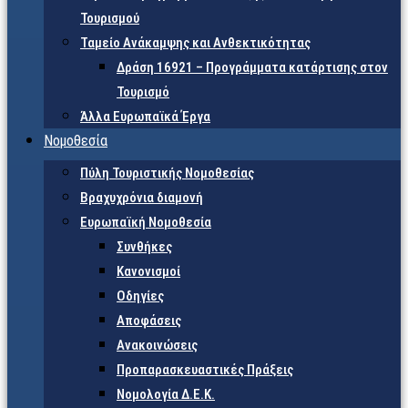
Τουρισμού
Ταμείο Ανάκαμψης και Ανθεκτικότητας
Δράση 16921 – Προγράμματα κατάρτισης στον
Τουρισμό
Άλλα Ευρωπαϊκά Έργα
Νομοθεσία
Πύλη Τουριστικής Νομοθεσίας
Βραχυχρόνια διαμονή
Ευρωπαϊκή Νομοθεσία
Συνθήκες
Κανονισμοί
Οδηγίες
Αποφάσεις
Ανακοινώσεις
Προπαρασκευαστικές Πράξεις
Νομολογία Δ.Ε.Κ.