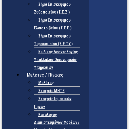
Σήμα Επισκέψιμου
Ζυθοποιείου (Σ.Ε.Ζ.)
Σήμα Επισκέψιμου
Ελαιοτριβείου (Σ.Ε.Ε.)
Σήμα Επισκέψιμου
Τυροκομείου (Σ.Ε.TY.)
Κώδικας Δεοντολογίας
Υπαλλήλων Οικονομικών
Υπηρεσιών
Μελέτες / Πίνακες
Μελέτες
Στοιχεία ΜΗΤΕ
Στοιχεία Ιαματικών
Πηγών
Κατάλογος
Διαπιστευμένων Φορέων /