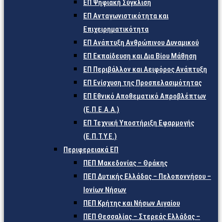
ΕΠ Ψηφιακή Σύγκλιση
ΕΠ Ανταγωνιστικότητα και
Επιχειρηματικότητα
ΕΠ Ανάπτυξη Ανθρώπινου Δυναμικού
ΕΠ Εκπαίδευση και Δια Βίου Μάθηση
ΕΠ Περιβάλλον και Αειφόρος Ανάπτυξη
ΕΠ Ενίσχυση της Προσπελασιμότητας
ΕΠ Εθνικό Αποθεματικό Απροβλέπτων
(Ε.Π.Ε.Α.Α.)
ΕΠ Τεχνική Υποστήριξη Εφαρμογής
(Ε.Π.Τ.Υ.Ε.)
Περιφερειακά ΕΠ
ΠΕΠ Μακεδονίας – Θράκης
ΠΕΠ Δυτικής Ελλάδας – Πελοποννήσου –
Ιονίων Νήσων
ΠΕΠ Κρήτης και Νήσων Αιγαίου
ΠΕΠ Θεσσαλίας – Στερεάς Ελλάδας –