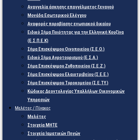
Αναγγελία άσκησης επαγγέλματος ξεναγού
Μονάδα Εσωτερικού Ελέγχου
Αναφορές παραβίασης ενωσιακού δικαίου
Ειδικό Σήμα Ποιότητας για την Ελληνική Κουζίνα
(Ε.Σ.Π.Ε.Κ)
Σήμα Επισκέψιμου Οινοποιείου (Σ.Ε.Ο.)
Ειδικό Σήμα Αγροτουρισμού (Ε.Σ.Α.)
Σήμα Επισκέψιμου Ζυθοποιείου (Σ.Ε.Ζ.)
Σήμα Επισκέψιμου Ελαιοτριβείου (Σ.Ε.Ε.)
Σήμα Επισκέψιμου Τυροκομείου (Σ.Ε.TY.)
Κώδικας Δεοντολογίας Υπαλλήλων Οικονομικών
Υπηρεσιών
Μελέτες / Πίνακες
Μελέτες
Στοιχεία ΜΗΤΕ
Στοιχεία Ιαματικών Πηγών