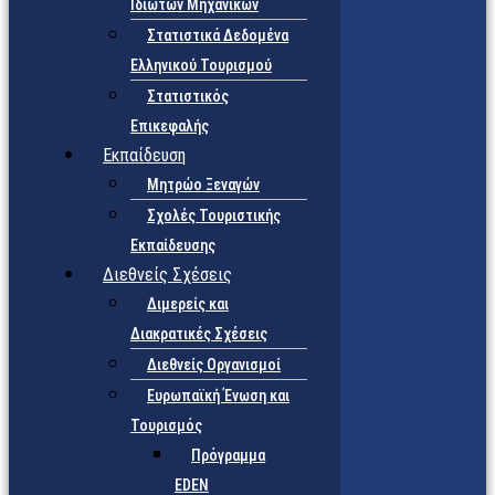
Ιδιωτών Μηχανικών
Στατιστικά Δεδομένα
Ελληνικού Τουρισμού
Στατιστικός
Επικεφαλής
Εκπαίδευση
Μητρώο Ξεναγών
Σχολές Τουριστικής
Εκπαίδευσης
Διεθνείς Σχέσεις
Διμερείς και
Διακρατικές Σχέσεις
Διεθνείς Οργανισμοί
Ευρωπαϊκή Ένωση και
Τουρισμός
Πρόγραμμα
EDEN