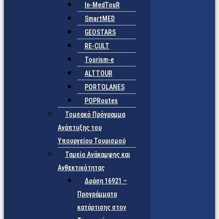
In-MedTouR
SmartMED
GEOSTARS
RE-CULT
Tourism-e
ALTTOUR
PORTOLANES
POPRoutes
Τομεακό Πρόγραμμα
Ανάπτυξης του
Υπουργείου Τουρισμού
Ταμείο Ανάκαμψης και
Ανθεκτικότητας
Δράση 16921 –
Προγράμματα
κατάρτισης στον