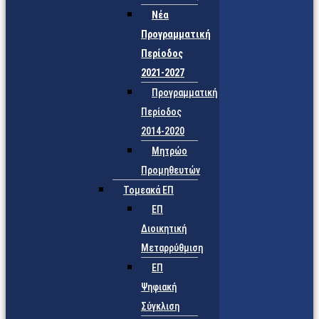
Νέα
Προγραμματική
Περίοδος
2021-2027
Προγραμματική
Περίοδος
2014-2020
Μητρώο
Προμηθευτών
Τομεακά ΕΠ
ΕΠ
Διοικητική
Μεταρρύθμιση
ΕΠ
Ψηφιακή
Σύγκλιση