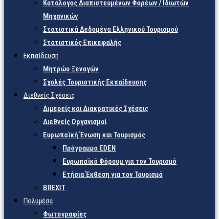
Κατάλογος Διαπιστευμένων Φορέων / Ιδιωτών
Μηχανικών
Στατιστικά Δεδομένα Ελληνικού Τουρισμού
Στατιστικός Επικεφαλής
Εκπαίδευση
Μητρώο Ξεναγών
Σχολές Τουριστικής Εκπαίδευσης
Διεθνείς Σχέσεις
Διμερείς και Διακρατικές Σχέσεις
Διεθνείς Οργανισμοί
Ευρωπαϊκή Ένωση και Τουρισμός
Πρόγραμμα EDEN
Ευρωπαϊκό Φόρουμ για τον Τουρισμό
Ετήσια Έκθεση για τον Τουρισμό
BREXIT
Πολυμέσα
Φωτογραφίες