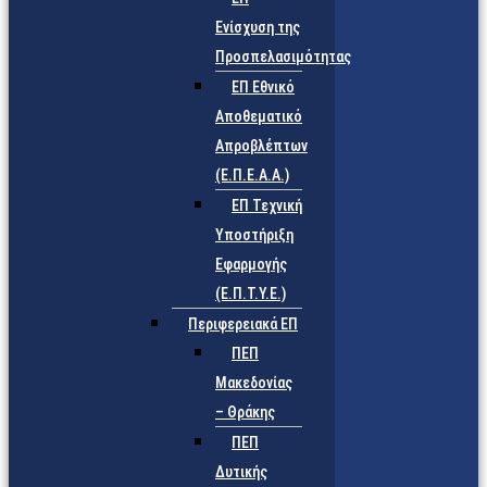
Ενίσχυση της
Προσπελασιμότητας
ΕΠ Εθνικό
Αποθεματικό
Απροβλέπτων
(Ε.Π.Ε.Α.Α.)
ΕΠ Τεχνική
Υποστήριξη
Εφαρμογής
(Ε.Π.Τ.Υ.Ε.)
Περιφερειακά ΕΠ
ΠΕΠ
Μακεδονίας
– Θράκης
ΠΕΠ
Δυτικής