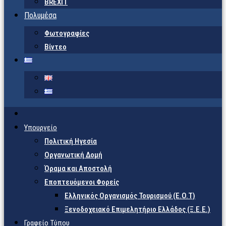
BREXIT
Πολυμέσα
Φωτογραφίες
Βίντεο
Υπουργείο
Πολιτική Ηγεσία
Οργανωτική Δομή
Όραμα και Αποστολή
Εποπτευόμενοι Φορείς
Eλληνικός Οργανισμός Τουρισμού (Ε.Ο.Τ)
Ξενοδοχειακό Επιμελητήριο Ελλάδος (Ξ.Ε.Ε.)
Γραφείο Τύπου