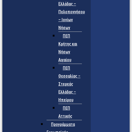
Ελλάδας –
Πελοποννήσου
– Ιονίων
Νήσων
ΠΕΠ
Κρήτης και
Νήσων
Αιγαίου
ΠΕΠ
Θεσσαλίας –
Στερεάς
Ελλάδας –
Ηπείρου
ΠΕΠ
Αττικής
Προγράμματα