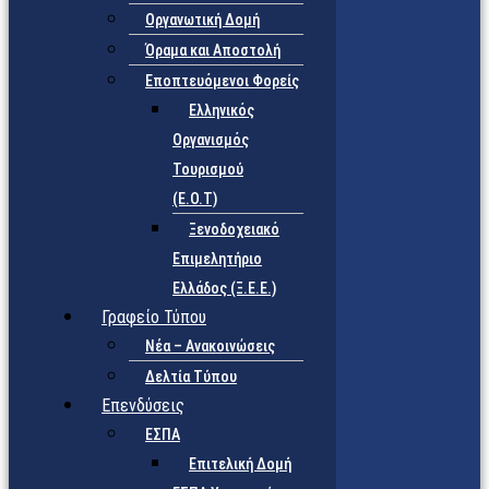
Οργανωτική Δομή
Όραμα και Αποστολή
Εποπτευόμενοι Φορείς
Eλληνικός
Οργανισμός
Τουρισμού
(Ε.Ο.Τ)
Ξενοδοχειακό
Επιμελητήριο
Ελλάδος (Ξ.Ε.Ε.)
Γραφείο Τύπου
Νέα – Ανακοινώσεις
Δελτία Τύπου
Επενδύσεις
ΕΣΠΑ
Επιτελική Δομή