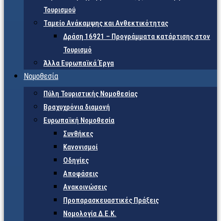
Τουρισμού
Ταμείο Ανάκαμψης και Ανθεκτικότητας
Δράση 16921 – Προγράμματα κατάρτισης στον
Τουρισμό
Άλλα Ευρωπαϊκά Έργα
Νομοθεσία
Πύλη Τουριστικής Νομοθεσίας
Βραχυχρόνια διαμονή
Ευρωπαϊκή Νομοθεσία
Συνθήκες
Κανονισμοί
Οδηγίες
Αποφάσεις
Ανακοινώσεις
Προπαρασκευαστικές Πράξεις
Νομολογία Δ.Ε.Κ.