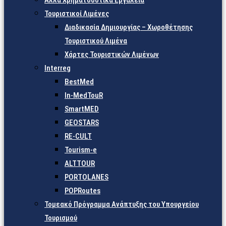
Άλλα Χρηματοδοτικά Εργαλεία
Τουριστικοί Λιμένες
Διαδικασία Δημιουργίας – Χωροθέτησης
Τουριστικού Λιμένα
Χάρτες Τουριστικών Λιμένων
Interreg
BestMed
In-MedTouR
SmartMED
GEOSTARS
RE-CULT
Tourism-e
ALTTOUR
PORTOLANES
POPRoutes
Τομεακό Πρόγραμμα Ανάπτυξης του Υπουργείου
Τουρισμού