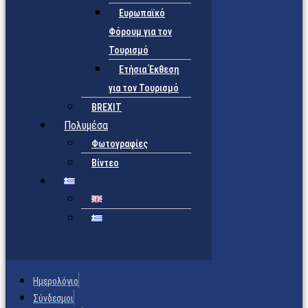
Ευρωπαϊκό
Φόρουμ για τον
Τουρισμό
Ετήσια Έκθεση
για τον Τουρισμό
BREXIT
Πολυμέσα
Φωτογραφίες
Βίντεο
Ημερολόγιο
Σύνδεσμοι