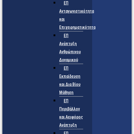
ΕΠ
Ανταγωνιστικότητα
και
Επιχειρηματικότητα
ΕΠ
Ανάπτυξη
Ανθρώπινου
Δυναμικού
ΕΠ
Εκπαίδευση
και Δια Βίου
Μάθηση
ΕΠ
Περιβάλλον
και Αειφόρος
Ανάπτυξη
ΕΠ