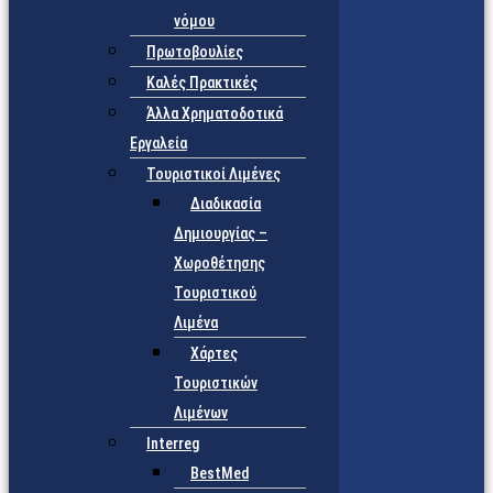
νόμου
Πρωτοβουλίες
Καλές Πρακτικές
Άλλα Χρηματοδοτικά
Εργαλεία
Τουριστικοί Λιμένες
Διαδικασία
Δημιουργίας –
Χωροθέτησης
Τουριστικού
Λιμένα
Χάρτες
Τουριστικών
Λιμένων
Interreg
BestMed