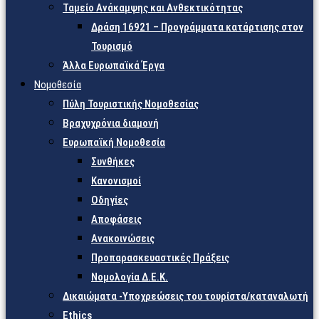
Ταμείο Ανάκαμψης και Ανθεκτικότητας
Δράση 16921 – Προγράμματα κατάρτισης στον
Τουρισμό
Άλλα Ευρωπαϊκά Έργα
Νομοθεσία
Πύλη Τουριστικής Νομοθεσίας
Βραχυχρόνια διαμονή
Ευρωπαϊκή Νομοθεσία
Συνθήκες
Κανονισμοί
Οδηγίες
Αποφάσεις
Ανακοινώσεις
Προπαρασκευαστικές Πράξεις
Νομολογία Δ.Ε.Κ.
Δικαιώματα -Υποχρεώσεις του τουρίστα/καταναλωτή
Ethics