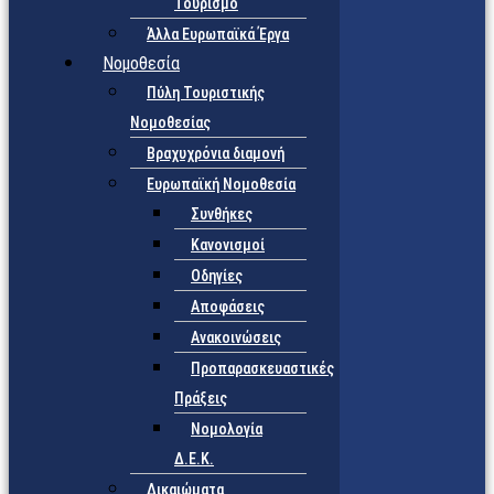
Τουρισμό
Άλλα Ευρωπαϊκά Έργα
Νομοθεσία
Πύλη Τουριστικής
Νομοθεσίας
Βραχυχρόνια διαμονή
Ευρωπαϊκή Νομοθεσία
Συνθήκες
Κανονισμοί
Οδηγίες
Αποφάσεις
Ανακοινώσεις
Προπαρασκευαστικές
Πράξεις
Νομολογία
Δ.Ε.Κ.
Δικαιώματα