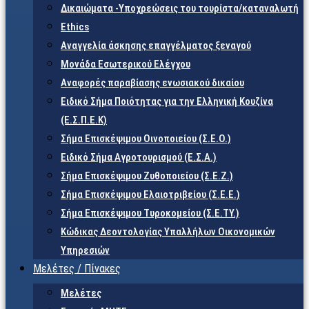
Δικαιώματα -Υποχρεώσεις του τουρίστα/καταναλωτή
Ethics
Αναγγελία άσκησης επαγγέλματος ξεναγού
Μονάδα Εσωτερικού Ελέγχου
Αναφορές παραβίασης ενωσιακού δικαίου
Ειδικό Σήμα Ποιότητας για την Ελληνική Κουζίνα
(Ε.Σ.Π.Ε.Κ)
Σήμα Επισκέψιμου Οινοποιείου (Σ.Ε.Ο.)
Ειδικό Σήμα Αγροτουρισμού (Ε.Σ.Α.)
Σήμα Επισκέψιμου Ζυθοποιείου (Σ.Ε.Ζ.)
Σήμα Επισκέψιμου Ελαιοτριβείου (Σ.Ε.Ε.)
Σήμα Επισκέψιμου Τυροκομείου (Σ.Ε.TY.)
Κώδικας Δεοντολογίας Υπαλλήλων Οικονομικών
Υπηρεσιών
Μελέτες / Πίνακες
Μελέτες