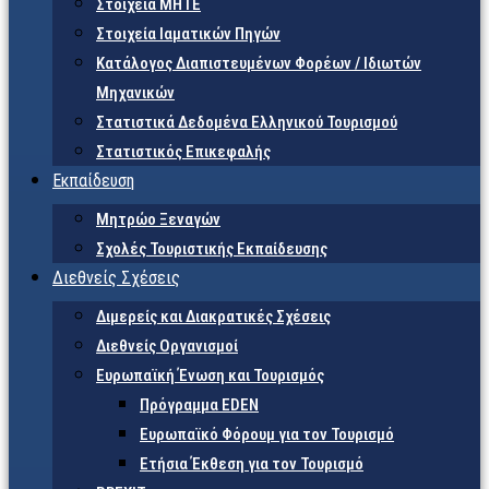
Στοιχεία ΜΗΤΕ
Στοιχεία Ιαματικών Πηγών
Κατάλογος Διαπιστευμένων Φορέων / Ιδιωτών
Μηχανικών
Στατιστικά Δεδομένα Ελληνικού Τουρισμού
Στατιστικός Επικεφαλής
Εκπαίδευση
Μητρώο Ξεναγών
Σχολές Τουριστικής Εκπαίδευσης
Διεθνείς Σχέσεις
Διμερείς και Διακρατικές Σχέσεις
Διεθνείς Οργανισμοί
Ευρωπαϊκή Ένωση και Τουρισμός
Πρόγραμμα EDEN
Ευρωπαϊκό Φόρουμ για τον Τουρισμό
Ετήσια Έκθεση για τον Τουρισμό