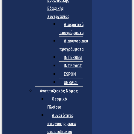
Ευρωπαϊκής
Εδαφικής
Συνεργασίας
Διακρατικά
προγράμματα
Διασυνοριακά
προγράμματα
INTERREG
INTERACT
ESPON
URBACT
Αναπτυξιακός Νόμος
Θεσμικό
Πλαίσιο
Δυνατότητα
ενίσχυσης μέσω
αναπτυξιακού