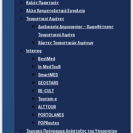
Καλές Πρακτικές
Άλλα Χρηματοδοτικά Εργαλεία
Τουριστικοί Λιμένες
Διαδικασία Δημιουργίας – Χωροθέτησης
Τουριστικού Λιμένα
Χάρτες Τουριστικών Λιμένων
Interreg
BestMed
In-MedTouR
SmartMED
GEOSTARS
RE-CULT
Tourism-e
ALTTOUR
PORTOLANES
POPRoutes
Τομεακό Πρόγραμμα Ανάπτυξης του Υπουργείου