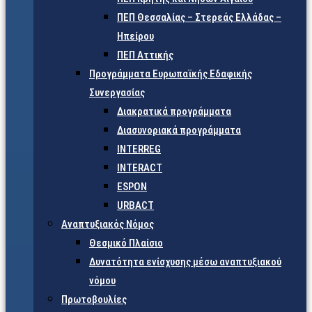
ΠΕΠ Θεσσαλίας – Στερεάς Ελλάδας –
Ηπείρου
ΠΕΠ Αττικής
Προγράμματα Ευρωπαϊκής Εδαφικής
Συνεργασίας
Διακρατικά προγράμματα
Διασυνοριακά προγράμματα
INTERREG
INTERACT
ESPON
URBACT
Αναπτυξιακός Νόμος
Θεσμικό Πλαίσιο
Δυνατότητα ενίσχυσης μέσω αναπτυξιακού
νόμου
Πρωτοβουλίες