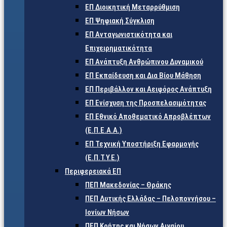
ΕΠ Διοικητική Μεταρρύθμιση
ΕΠ Ψηφιακή Σύγκλιση
ΕΠ Ανταγωνιστικότητα και
Επιχειρηματικότητα
ΕΠ Ανάπτυξη Ανθρώπινου Δυναμικού
ΕΠ Εκπαίδευση και Δια Βίου Μάθηση
ΕΠ Περιβάλλον και Αειφόρος Ανάπτυξη
ΕΠ Ενίσχυση της Προσπελασιμότητας
ΕΠ Εθνικό Αποθεματικό Απροβλέπτων
(Ε.Π.Ε.Α.Α.)
ΕΠ Τεχνική Υποστήριξη Εφαρμογής
(Ε.Π.Τ.Υ.Ε.)
Περιφερειακά ΕΠ
ΠΕΠ Μακεδονίας – Θράκης
ΠΕΠ Δυτικής Ελλάδας – Πελοποννήσου –
Ιονίων Νήσων
ΠΕΠ Κρήτης και Νήσων Αιγαίου