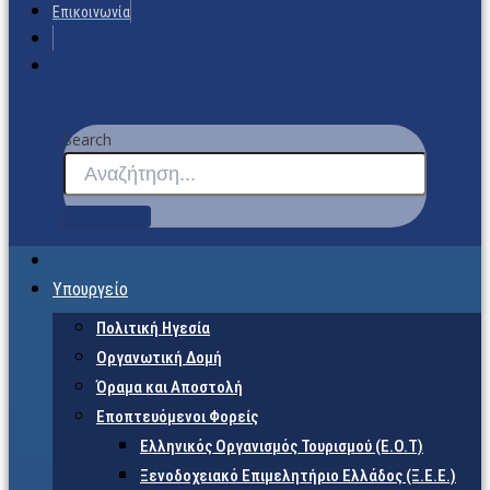
Επικοινωνία
Search
Υπουργείο
Πολιτική Ηγεσία
Οργανωτική Δομή
Όραμα και Αποστολή
Εποπτευόμενοι Φορείς
Eλληνικός Οργανισμός Τουρισμού (Ε.Ο.Τ)
Ξενοδοχειακό Επιμελητήριο Ελλάδος (Ξ.Ε.Ε.)