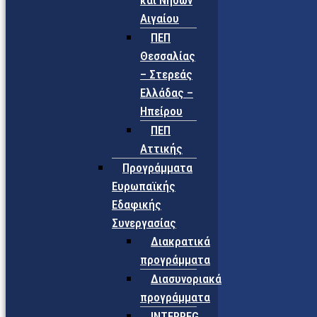
και Νήσων
Αιγαίου
ΠΕΠ
Θεσσαλίας
– Στερεάς
Ελλάδας –
Ηπείρου
ΠΕΠ
Αττικής
Προγράμματα
Ευρωπαϊκής
Εδαφικής
Συνεργασίας
Διακρατικά
προγράμματα
Διασυνοριακά
προγράμματα
INTERREG