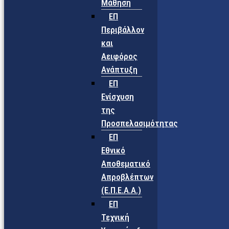
Μάθηση
ΕΠ
Περιβάλλον
και
Αειφόρος
Ανάπτυξη
ΕΠ
Ενίσχυση
της
Προσπελασιμότητας
ΕΠ
Εθνικό
Αποθεματικό
Απροβλέπτων
(Ε.Π.Ε.Α.Α.)
ΕΠ
Τεχνική