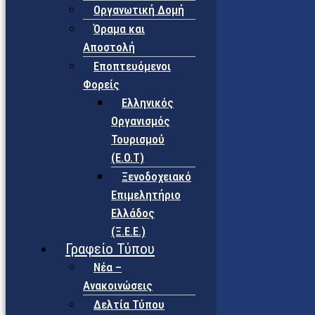
Οργανωτική Δομή
Όραμα και
Αποστολή
Εποπτευόμενοι
Φορείς
Eλληνικός
Οργανισμός
Τουρισμού
(Ε.Ο.Τ)
Ξενοδοχειακό
Επιμελητήριο
Ελλάδος
(Ξ.Ε.Ε.)
Γραφείο Τύπου
Νέα –
Ανακοινώσεις
Δελτία Τύπου