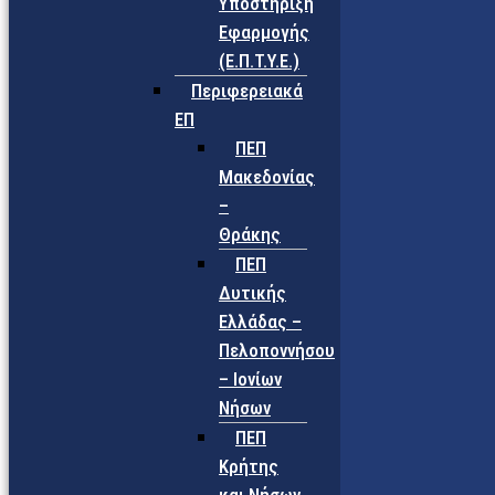
Υποστήριξη
Εφαρμογής
(Ε.Π.Τ.Υ.Ε.)
Περιφερειακά
ΕΠ
ΠΕΠ
Μακεδονίας
–
Θράκης
ΠΕΠ
Δυτικής
Ελλάδας –
Πελοποννήσου
– Ιονίων
Νήσων
ΠΕΠ
Κρήτης