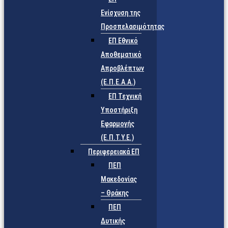
Ενίσχυση της
Προσπελασιμότητας
ΕΠ Εθνικό
Αποθεματικό
Απροβλέπτων
(Ε.Π.Ε.Α.Α.)
ΕΠ Τεχνική
Υποστήριξη
Εφαρμογής
(Ε.Π.Τ.Υ.Ε.)
Περιφερειακά ΕΠ
ΠΕΠ
Μακεδονίας
– Θράκης
ΠΕΠ
Δυτικής