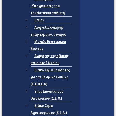
-Υποχρεώσεις του
τουρίστα/καταναλωτή
Ethics
Αναγγελία άσκησης
επαγγέλματος ξεναγού
Μονάδα Εσωτερικού
Ελέγχου
Αναφορές παραβίασης
ενωσιακού δικαίου
Ειδικό Σήμα Ποιότητας
για την Ελληνική Κουζίνα
(Ε.Σ.Π.Ε.Κ)
Σήμα Επισκέψιμου
Οινοποιείου (Σ.Ε.Ο.)
Ειδικό Σήμα
Αγροτουρισμού (Ε.Σ.Α.)