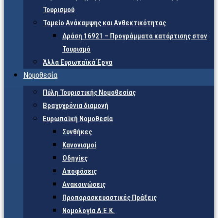
Τουρισμού
Ταμείο Ανάκαμψης και Ανθεκτικότητας
Δράση 16921 – Προγράμματα κατάρτισης στον
Τουρισμό
Άλλα Ευρωπαϊκά Έργα
Νομοθεσία
Πύλη Τουριστικής Νομοθεσίας
Βραχυχρόνια διαμονή
Ευρωπαϊκή Νομοθεσία
Συνθήκες
Κανονισμοί
Οδηγίες
Αποφάσεις
Ανακοινώσεις
Προπαρασκευαστικές Πράξεις
Νομολογία Δ.Ε.Κ.