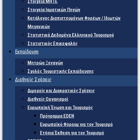
Στοιχεία ΜΗΤΕ
Στοιχεία Ιαματικών Πηγών
Κατάλογος Διαπιστευμένων Φορέων / Ιδιωτών
Μηχανικών
Στατιστικά Δεδομένα Ελληνικού Τουρισμού
Στατιστικός Επικεφαλής
Εκπαίδευση
Μητρώο Ξεναγών
Σχολές Τουριστικής Εκπαίδευσης
Διεθνείς Σχέσεις
Διμερείς και Διακρατικές Σχέσεις
Διεθνείς Οργανισμοί
Ευρωπαϊκή Ένωση και Τουρισμός
Πρόγραμμα EDEN
Ευρωπαϊκό Φόρουμ για τον Τουρισμό
Ετήσια Έκθεση για τον Τουρισμό