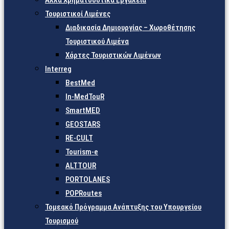
Άλλα Χρηματοδοτικά Εργαλεία
Τουριστικοί Λιμένες
Διαδικασία Δημιουργίας – Χωροθέτησης
Τουριστικού Λιμένα
Χάρτες Τουριστικών Λιμένων
Interreg
BestMed
In-MedTouR
SmartMED
GEOSTARS
RE-CULT
Tourism-e
ALTTOUR
PORTOLANES
POPRoutes
Τομεακό Πρόγραμμα Ανάπτυξης του Υπουργείου
Τουρισμού