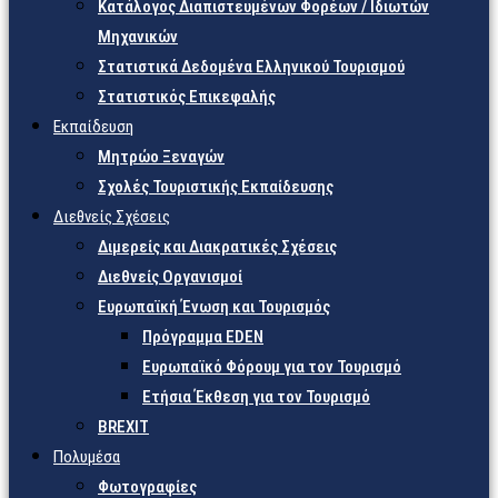
Κατάλογος Διαπιστευμένων Φορέων / Ιδιωτών
Μηχανικών
Στατιστικά Δεδομένα Ελληνικού Τουρισμού
Στατιστικός Επικεφαλής
Εκπαίδευση
Μητρώο Ξεναγών
Σχολές Τουριστικής Εκπαίδευσης
Διεθνείς Σχέσεις
Διμερείς και Διακρατικές Σχέσεις
Διεθνείς Οργανισμοί
Ευρωπαϊκή Ένωση και Τουρισμός
Πρόγραμμα EDEN
Ευρωπαϊκό Φόρουμ για τον Τουρισμό
Ετήσια Έκθεση για τον Τουρισμό
BREXIT
Πολυμέσα
Φωτογραφίες