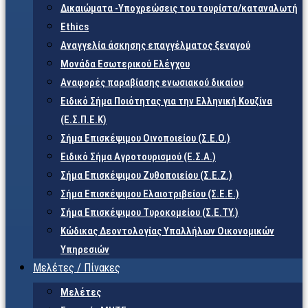
Δικαιώματα -Υποχρεώσεις του τουρίστα/καταναλωτή
Ethics
Αναγγελία άσκησης επαγγέλματος ξεναγού
Μονάδα Εσωτερικού Ελέγχου
Αναφορές παραβίασης ενωσιακού δικαίου
Ειδικό Σήμα Ποιότητας για την Ελληνική Κουζίνα
(Ε.Σ.Π.Ε.Κ)
Σήμα Επισκέψιμου Οινοποιείου (Σ.Ε.Ο.)
Ειδικό Σήμα Αγροτουρισμού (Ε.Σ.Α.)
Σήμα Επισκέψιμου Ζυθοποιείου (Σ.Ε.Ζ.)
Σήμα Επισκέψιμου Ελαιοτριβείου (Σ.Ε.Ε.)
Σήμα Επισκέψιμου Τυροκομείου (Σ.Ε.TY.)
Κώδικας Δεοντολογίας Υπαλλήλων Οικονομικών
Υπηρεσιών
Μελέτες / Πίνακες
Μελέτες