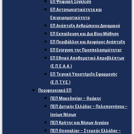
ΕΠ Ψηφιακή Σύγκλιση
ΕΠ Ανταγωνιστικότητα και
Επιχειρηματικότητα
ΕΠ Ανάπτυξη Ανθρώπινου Δυναμικού
ΕΠ Εκπαίδευση και Δια Βίου Μάθηση
ΕΠ Περιβάλλον και Αειφόρος Ανάπτυξη
ΕΠ Ενίσχυση της Προσπελασιμότητας
ΕΠ Εθνικό Αποθεματικό Απροβλέπτων
(Ε.Π.Ε.Α.Α.)
ΕΠ Τεχνική Υποστήριξη Εφαρμογής
(Ε.Π.Τ.Υ.Ε.)
Περιφερειακά ΕΠ
ΠΕΠ Μακεδονίας – Θράκης
ΠΕΠ Δυτικής Ελλάδας – Πελοποννήσου –
Ιονίων Νήσων
ΠΕΠ Κρήτης και Νήσων Αιγαίου
ΠΕΠ Θεσσαλίας – Στερεάς Ελλάδας –