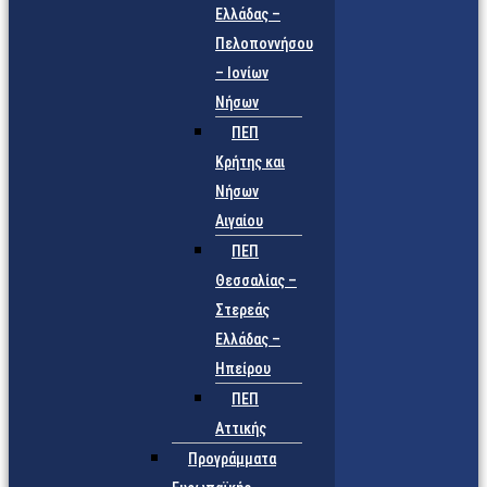
Ελλάδας –
Πελοποννήσου
– Ιονίων
Νήσων
ΠΕΠ
Κρήτης και
Νήσων
Αιγαίου
ΠΕΠ
Θεσσαλίας –
Στερεάς
Ελλάδας –
Ηπείρου
ΠΕΠ
Αττικής
Προγράμματα