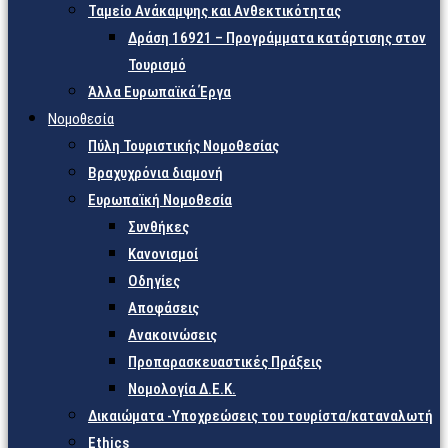
Ταμείο Ανάκαμψης και Ανθεκτικότητας
Δράση 16921 – Προγράμματα κατάρτισης στον
Τουρισμό
Άλλα Ευρωπαϊκά Έργα
Νομοθεσία
Πύλη Τουριστικής Νομοθεσίας
Βραχυχρόνια διαμονή
Ευρωπαϊκή Νομοθεσία
Συνθήκες
Κανονισμοί
Οδηγίες
Αποφάσεις
Ανακοινώσεις
Προπαρασκευαστικές Πράξεις
Νομολογία Δ.Ε.Κ.
Δικαιώματα -Υποχρεώσεις του τουρίστα/καταναλωτή
Ethics