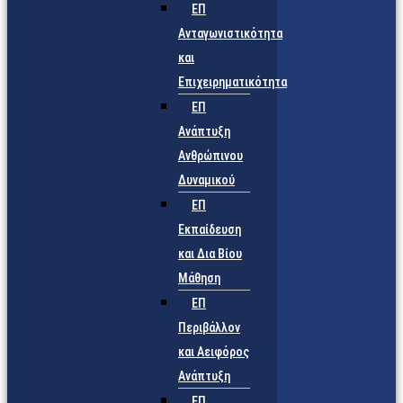
ΕΠ
Ανταγωνιστικότητα
και
Επιχειρηματικότητα
ΕΠ
Ανάπτυξη
Ανθρώπινου
Δυναμικού
ΕΠ
Εκπαίδευση
και Δια Βίου
Μάθηση
ΕΠ
Περιβάλλον
και Αειφόρος
Ανάπτυξη
ΕΠ