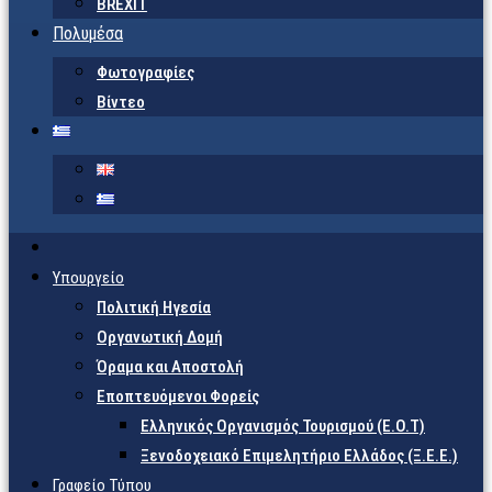
BREXIT
Πολυμέσα
Φωτογραφίες
Βίντεο
Υπουργείο
Πολιτική Ηγεσία
Οργανωτική Δομή
Όραμα και Αποστολή
Εποπτευόμενοι Φορείς
Eλληνικός Οργανισμός Τουρισμού (Ε.Ο.Τ)
Ξενοδοχειακό Επιμελητήριο Ελλάδος (Ξ.Ε.Ε.)
Γραφείο Τύπου