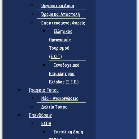
Οργανωτική Δομή
Όραμα και Αποστολή
Εποπτευόμενοι Φορείς
Eλληνικός
Οργανισμός
Τουρισμού
(Ε.Ο.Τ)
Ξενοδοχειακό
Επιμελητήριο
Ελλάδος (Ξ.Ε.Ε.)
Γραφείο Τύπου
Νέα – Ανακοινώσεις
Δελτία Τύπου
Επενδύσεις
ΕΣΠΑ
Επιτελική Δομή