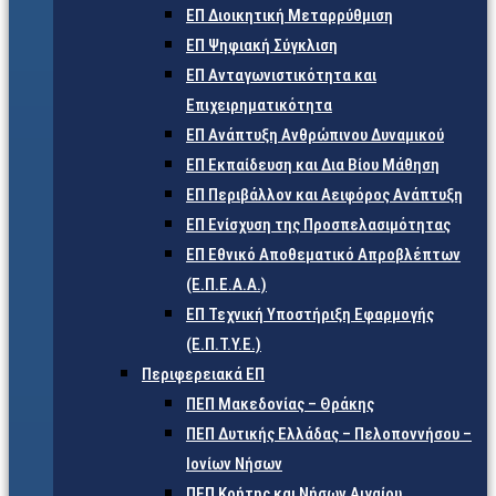
ΕΠ Διοικητική Μεταρρύθμιση
ΕΠ Ψηφιακή Σύγκλιση
ΕΠ Ανταγωνιστικότητα και
Επιχειρηματικότητα
ΕΠ Ανάπτυξη Ανθρώπινου Δυναμικού
ΕΠ Εκπαίδευση και Δια Βίου Μάθηση
ΕΠ Περιβάλλον και Αειφόρος Ανάπτυξη
ΕΠ Ενίσχυση της Προσπελασιμότητας
ΕΠ Εθνικό Αποθεματικό Απροβλέπτων
(Ε.Π.Ε.Α.Α.)
ΕΠ Τεχνική Υποστήριξη Εφαρμογής
(Ε.Π.Τ.Υ.Ε.)
Περιφερειακά ΕΠ
ΠΕΠ Μακεδονίας – Θράκης
ΠΕΠ Δυτικής Ελλάδας – Πελοποννήσου –
Ιονίων Νήσων
ΠΕΠ Κρήτης και Νήσων Αιγαίου