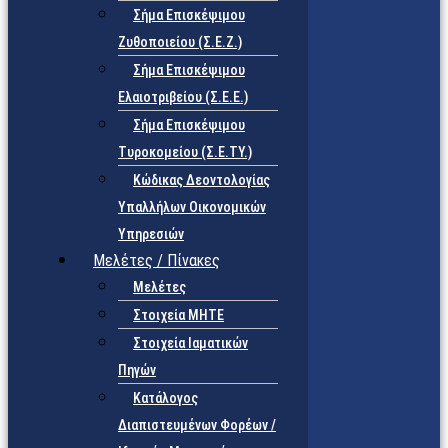
Σήμα Επισκέψιμου
Ζυθοποιείου (Σ.Ε.Ζ.)
Σήμα Επισκέψιμου
Ελαιοτριβείου (Σ.Ε.Ε.)
Σήμα Επισκέψιμου
Τυροκομείου (Σ.Ε.TY.)
Κώδικας Δεοντολογίας
Υπαλλήλων Οικονομικών
Υπηρεσιών
Μελέτες / Πίνακες
Μελέτες
Στοιχεία ΜΗΤΕ
Στοιχεία Ιαματικών
Πηγών
Κατάλογος
Διαπιστευμένων Φορέων /