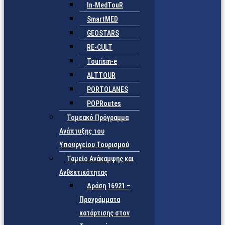
In-MedTouR
SmartMED
GEOSTARS
RE-CULT
Tourism-e
ALTTOUR
PORTOLANES
POPRoutes
Τομεακό Πρόγραμμα
Ανάπτυξης του
Υπουργείου Τουρισμού
Ταμείο Ανάκαμψης και
Ανθεκτικότητας
Δράση 16921 –
Προγράμματα
κατάρτισης στον