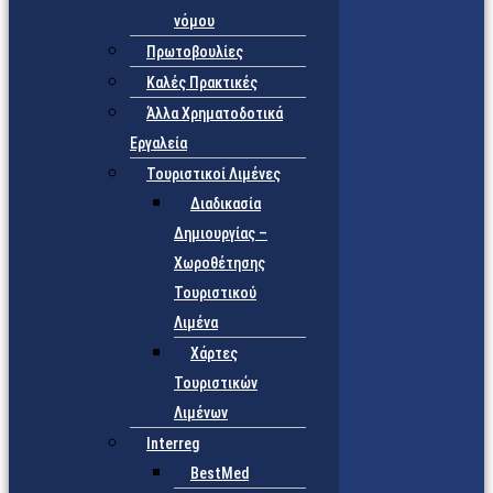
νόμου
Πρωτοβουλίες
Καλές Πρακτικές
Άλλα Χρηματοδοτικά
Εργαλεία
Τουριστικοί Λιμένες
Διαδικασία
Δημιουργίας –
Χωροθέτησης
Τουριστικού
Λιμένα
Χάρτες
Τουριστικών
Λιμένων
Interreg
BestMed