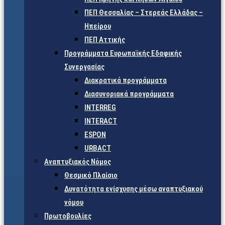
ΠΕΠ Θεσσαλίας – Στερεάς Ελλάδας –
Ηπείρου
ΠΕΠ Αττικής
Προγράμματα Ευρωπαϊκής Εδαφικής
Συνεργασίας
Διακρατικά προγράμματα
Διασυνοριακά προγράμματα
INTERREG
INTERACT
ESPON
URBACT
Αναπτυξιακός Νόμος
Θεσμικό Πλαίσιο
Δυνατότητα ενίσχυσης μέσω αναπτυξιακού
νόμου
Πρωτοβουλίες