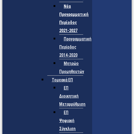
Νέα
Προγραμματική
Περίοδος
2021-2027
Προγραμματική
Περίοδος
2014-2020
Μητρώο
Προμηθευτών
Τομεακά ΕΠ
ΕΠ
Διοικητική
Μεταρρύθμιση
ΕΠ
Ψηφιακή
Σύγκλιση