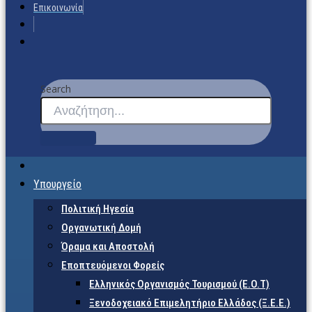
Επικοινωνία
Search
Υπουργείο
Πολιτική Ηγεσία
Οργανωτική Δομή
Όραμα και Αποστολή
Εποπτευόμενοι Φορείς
Eλληνικός Οργανισμός Τουρισμού (Ε.Ο.Τ)
Ξενοδοχειακό Επιμελητήριο Ελλάδος (Ξ.Ε.Ε.)