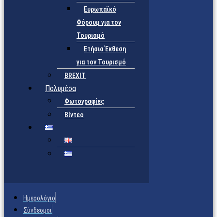
Ευρωπαϊκό
Φόρουμ για τον
Τουρισμό
Ετήσια Έκθεση
για τον Τουρισμό
BREXIT
Πολυμέσα
Φωτογραφίες
Βίντεο
Ημερολόγιο
Σύνδεσμοι