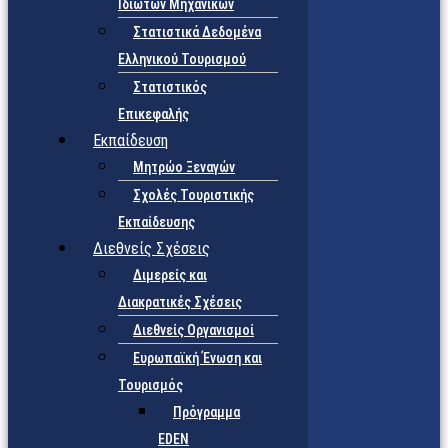
Ιδιωτών Μηχανικών
Στατιστικά Δεδομένα
Ελληνικού Τουρισμού
Στατιστικός
Επικεφαλής
Εκπαίδευση
Μητρώο Ξεναγών
Σχολές Τουριστικής
Εκπαίδευσης
Διεθνείς Σχέσεις
Διμερείς και
Διακρατικές Σχέσεις
Διεθνείς Οργανισμοί
Ευρωπαϊκή Ένωση και
Τουρισμός
Πρόγραμμα
EDEN