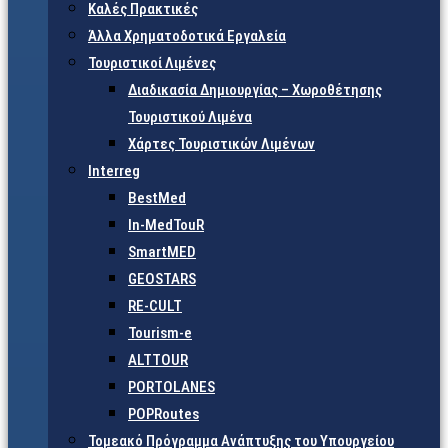
Καλές Πρακτικές
Άλλα Χρηματοδοτικά Εργαλεία
Τουριστικοί Λιμένες
Διαδικασία Δημιουργίας – Χωροθέτησης
Τουριστικού Λιμένα
Χάρτες Τουριστικών Λιμένων
Interreg
BestMed
In-MedTouR
SmartMED
GEOSTARS
RE-CULT
Tourism-e
ALTTOUR
PORTOLANES
POPRoutes
Τομεακό Πρόγραμμα Ανάπτυξης του Υπουργείου