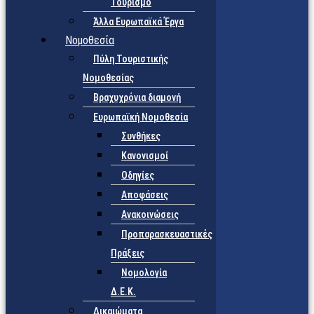
Τουρισμό
Άλλα Ευρωπαϊκά Έργα
Νομοθεσία
Πύλη Τουριστικής
Νομοθεσίας
Βραχυχρόνια διαμονή
Ευρωπαϊκή Νομοθεσία
Συνθήκες
Κανονισμοί
Οδηγίες
Αποφάσεις
Ανακοινώσεις
Προπαρασκευαστικές
Πράξεις
Νομολογία
Δ.Ε.Κ.
Δικαιώματα