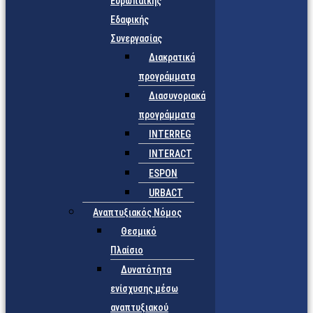
Ευρωπαϊκής
Εδαφικής
Συνεργασίας
Διακρατικά
προγράμματα
Διασυνοριακά
προγράμματα
INTERREG
INTERACT
ESPON
URBACT
Αναπτυξιακός Νόμος
Θεσμικό
Πλαίσιο
Δυνατότητα
ενίσχυσης μέσω
αναπτυξιακού