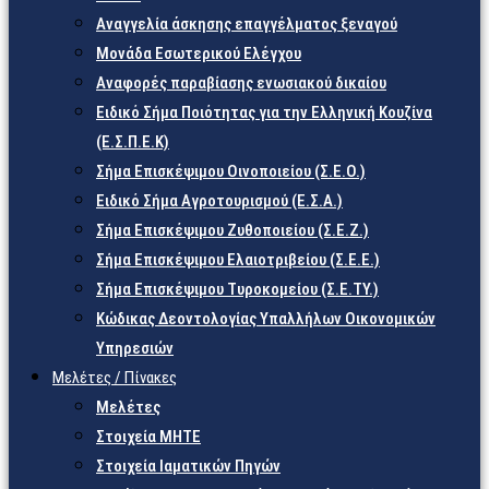
Αναγγελία άσκησης επαγγέλματος ξεναγού
Μονάδα Εσωτερικού Ελέγχου
Αναφορές παραβίασης ενωσιακού δικαίου
Ειδικό Σήμα Ποιότητας για την Ελληνική Κουζίνα
(Ε.Σ.Π.Ε.Κ)
Σήμα Επισκέψιμου Οινοποιείου (Σ.Ε.Ο.)
Ειδικό Σήμα Αγροτουρισμού (Ε.Σ.Α.)
Σήμα Επισκέψιμου Ζυθοποιείου (Σ.Ε.Ζ.)
Σήμα Επισκέψιμου Ελαιοτριβείου (Σ.Ε.Ε.)
Σήμα Επισκέψιμου Τυροκομείου (Σ.Ε.TY.)
Κώδικας Δεοντολογίας Υπαλλήλων Οικονομικών
Υπηρεσιών
Μελέτες / Πίνακες
Μελέτες
Στοιχεία ΜΗΤΕ
Στοιχεία Ιαματικών Πηγών