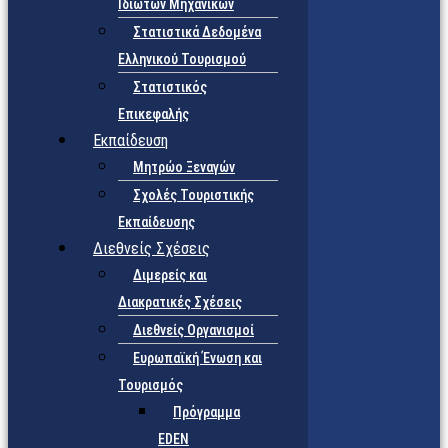
Ιδιωτών Μηχανικών
Στατιστικά Δεδομένα
Ελληνικού Τουρισμού
Στατιστικός
Επικεφαλής
Εκπαίδευση
Μητρώο Ξεναγών
Σχολές Τουριστικής
Εκπαίδευσης
Διεθνείς Σχέσεις
Διμερείς και
Διακρατικές Σχέσεις
Διεθνείς Οργανισμοί
Ευρωπαϊκή Ένωση και
Τουρισμός
Πρόγραμμα
EDEN