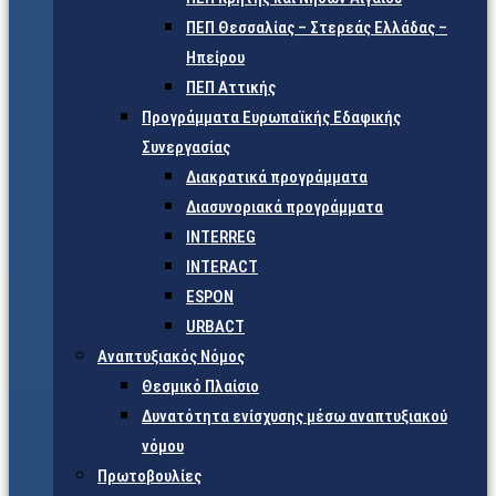
ΠΕΠ Θεσσαλίας – Στερεάς Ελλάδας –
Ηπείρου
ΠΕΠ Αττικής
Προγράμματα Ευρωπαϊκής Εδαφικής
Συνεργασίας
Διακρατικά προγράμματα
Διασυνοριακά προγράμματα
INTERREG
INTERACT
ESPON
URBACT
Αναπτυξιακός Νόμος
Θεσμικό Πλαίσιο
Δυνατότητα ενίσχυσης μέσω αναπτυξιακού
νόμου
Πρωτοβουλίες