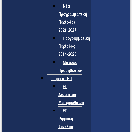
Νέα
Προγραμματική
Περίοδος
2021-2027
Προγραμματική
Περίοδος
2014-2020
Μητρώο
Προμηθευτών
Τομεακά ΕΠ
ΕΠ
Διοικητική
Μεταρρύθμιση
ΕΠ
Ψηφιακή
Σύγκλιση