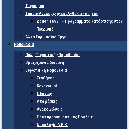
Τουρισμού
Ταμείο Ανάκαμψης και Ανθεκτικότητας
Δράση 16921 – Προγράμματα κατάρτισης στον
Τουρισμό
Άλλα Ευρωπαϊκά Έργα
Νομοθεσία
Πύλη Τουριστικής Νομοθεσίας
Βραχυχρόνια διαμονή
Ευρωπαϊκή Νομοθεσία
Συνθήκες
Κανονισμοί
Οδηγίες
Αποφάσεις
Ανακοινώσεις
Προπαρασκευαστικές Πράξεις
Νομολογία Δ.Ε.Κ.