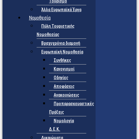
Τουρισμό
Άλλα Ευρωπαϊκά Έργα
Νομοθεσία
Πύλη Τουριστικής
Νομοθεσίας
Βραχυχρόνια διαμονή
Ευρωπαϊκή Νομοθεσία
Συνθήκες
Κανονισμοί
Οδηγίες
Αποφάσεις
Ανακοινώσεις
Προπαρασκευαστικές
Πράξεις
Νομολογία
Δ.Ε.Κ.
Δικαιώματα