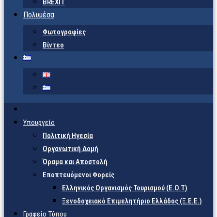
BREXIT
Πολυμέσα
Φωτογραφίες
Βίντεο
Υπουργείο
Πολιτική Ηγεσία
Οργανωτική Δομή
Όραμα και Αποστολή
Εποπτευόμενοι Φορείς
Eλληνικός Οργανισμός Τουρισμού (Ε.Ο.Τ)
Ξενοδοχειακό Επιμελητήριο Ελλάδος (Ξ.Ε.Ε.)
Γραφείο Τύπου