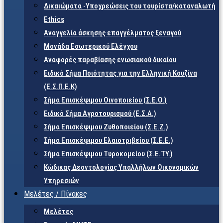
Δικαιώματα -Υποχρεώσεις του τουρίστα/καταναλωτή
Ethics
Αναγγελία άσκησης επαγγέλματος ξεναγού
Μονάδα Εσωτερικού Ελέγχου
Αναφορές παραβίασης ενωσιακού δικαίου
Ειδικό Σήμα Ποιότητας για την Ελληνική Κουζίνα
(Ε.Σ.Π.Ε.Κ)
Σήμα Επισκέψιμου Οινοποιείου (Σ.Ε.Ο.)
Ειδικό Σήμα Αγροτουρισμού (Ε.Σ.Α.)
Σήμα Επισκέψιμου Ζυθοποιείου (Σ.Ε.Ζ.)
Σήμα Επισκέψιμου Ελαιοτριβείου (Σ.Ε.Ε.)
Σήμα Επισκέψιμου Τυροκομείου (Σ.Ε.TY.)
Κώδικας Δεοντολογίας Υπαλλήλων Οικονομικών
Υπηρεσιών
Μελέτες / Πίνακες
Μελέτες