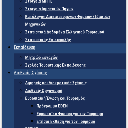
Στοιχεία ΜΗΤΕ
Στοιχεία Ιαματικών Πηγών
Κατάλογος Διαπιστευμένων Φορέων / Ιδιωτών
Μηχανικών
Στατιστικά Δεδομένα Ελληνικού Τουρισμού
Στατιστικός Επικεφαλής
Εκπαίδευση
Μητρώο Ξεναγών
Σχολές Τουριστικής Εκπαίδευσης
Διεθνείς Σχέσεις
Διμερείς και Διακρατικές Σχέσεις
Διεθνείς Οργανισμοί
Ευρωπαϊκή Ένωση και Τουρισμός
Πρόγραμμα EDEN
Ευρωπαϊκό Φόρουμ για τον Τουρισμό
Ετήσια Έκθεση για τον Τουρισμό