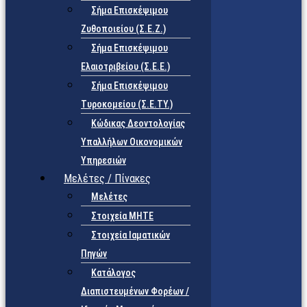
Σήμα Επισκέψιμου
Ζυθοποιείου (Σ.Ε.Ζ.)
Σήμα Επισκέψιμου
Ελαιοτριβείου (Σ.Ε.Ε.)
Σήμα Επισκέψιμου
Τυροκομείου (Σ.Ε.TY.)
Κώδικας Δεοντολογίας
Υπαλλήλων Οικονομικών
Υπηρεσιών
Μελέτες / Πίνακες
Μελέτες
Στοιχεία ΜΗΤΕ
Στοιχεία Ιαματικών
Πηγών
Κατάλογος
Διαπιστευμένων Φορέων /