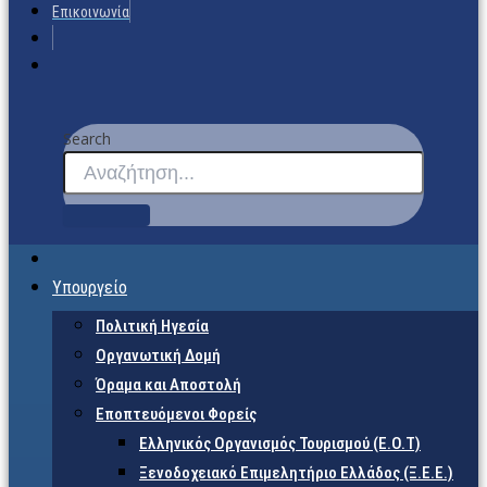
Επικοινωνία
Search
Υπουργείο
Πολιτική Ηγεσία
Οργανωτική Δομή
Όραμα και Αποστολή
Εποπτευόμενοι Φορείς
Eλληνικός Οργανισμός Τουρισμού (Ε.Ο.Τ)
Ξενοδοχειακό Επιμελητήριο Ελλάδος (Ξ.Ε.Ε.)