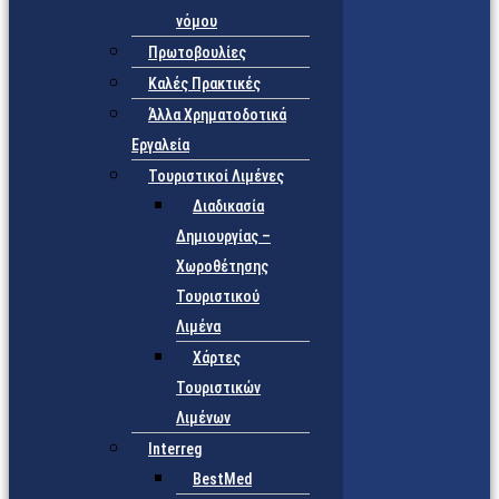
νόμου
Πρωτοβουλίες
Καλές Πρακτικές
Άλλα Χρηματοδοτικά
Εργαλεία
Τουριστικοί Λιμένες
Διαδικασία
Δημιουργίας –
Χωροθέτησης
Τουριστικού
Λιμένα
Χάρτες
Τουριστικών
Λιμένων
Interreg
BestMed