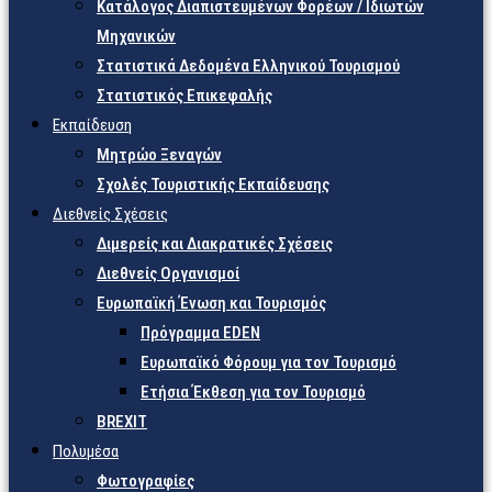
Κατάλογος Διαπιστευμένων Φορέων / Ιδιωτών
Μηχανικών
Στατιστικά Δεδομένα Ελληνικού Τουρισμού
Στατιστικός Επικεφαλής
Εκπαίδευση
Μητρώο Ξεναγών
Σχολές Τουριστικής Εκπαίδευσης
Διεθνείς Σχέσεις
Διμερείς και Διακρατικές Σχέσεις
Διεθνείς Οργανισμοί
Ευρωπαϊκή Ένωση και Τουρισμός
Πρόγραμμα EDEN
Ευρωπαϊκό Φόρουμ για τον Τουρισμό
Ετήσια Έκθεση για τον Τουρισμό
BREXIT
Πολυμέσα
Φωτογραφίες