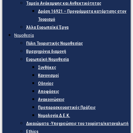
Ταμείο Ανάκαμψης και Ανθεκτικότητας
Δράση 16921 – Προγράμματα κατάρτισης στον
Τουρισμό
Άλλα Ευρωπαϊκά Έργα
Νομοθεσία
Πύλη Τουριστικής Νομοθεσίας
Βραχυχρόνια διαμονή
Ευρωπαϊκή Νομοθεσία
Συνθήκες
Κανονισμοί
Οδηγίες
Αποφάσεις
Ανακοινώσεις
Προπαρασκευαστικές Πράξεις
Νομολογία Δ.Ε.Κ.
Δικαιώματα -Υποχρεώσεις του τουρίστα/καταναλωτή
Ethics