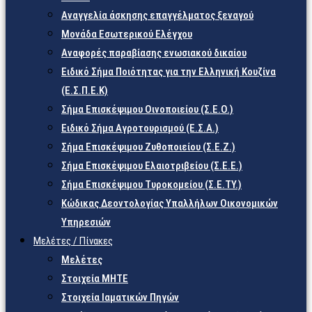
Αναγγελία άσκησης επαγγέλματος ξεναγού
Μονάδα Εσωτερικού Ελέγχου
Αναφορές παραβίασης ενωσιακού δικαίου
Ειδικό Σήμα Ποιότητας για την Ελληνική Κουζίνα
(Ε.Σ.Π.Ε.Κ)
Σήμα Επισκέψιμου Οινοποιείου (Σ.Ε.Ο.)
Ειδικό Σήμα Αγροτουρισμού (Ε.Σ.Α.)
Σήμα Επισκέψιμου Ζυθοποιείου (Σ.Ε.Ζ.)
Σήμα Επισκέψιμου Ελαιοτριβείου (Σ.Ε.Ε.)
Σήμα Επισκέψιμου Τυροκομείου (Σ.Ε.TY.)
Κώδικας Δεοντολογίας Υπαλλήλων Οικονομικών
Υπηρεσιών
Μελέτες / Πίνακες
Μελέτες
Στοιχεία ΜΗΤΕ
Στοιχεία Ιαματικών Πηγών