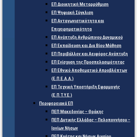
ΕΠ Διοικητική Μεταρρύθμιση
ΕΠ Ψηφιακή Σύγκλιση
ΕΠ Ανταγωνιστικότητα και
Επιχειρηματικότητα
ΕΠ Ανάπτυξη Ανθρώπινου Δυναμικού
ΕΠ Εκπαίδευση και Δια Βίου Μάθηση
ΕΠ Περιβάλλον και Αειφόρος Ανάπτυξη
ΕΠ Ενίσχυση της Προσπελασιμότητας
ΕΠ Εθνικό Αποθεματικό Απροβλέπτων
(Ε.Π.Ε.Α.Α.)
ΕΠ Τεχνική Υποστήριξη Εφαρμογής
(Ε.Π.Τ.Υ.Ε.)
Περιφερειακά ΕΠ
ΠΕΠ Μακεδονίας – Θράκης
ΠΕΠ Δυτικής Ελλάδας – Πελοποννήσου –
Ιονίων Νήσων
ΠΕΠ Κρήτης και Νήσων Αιγαίου