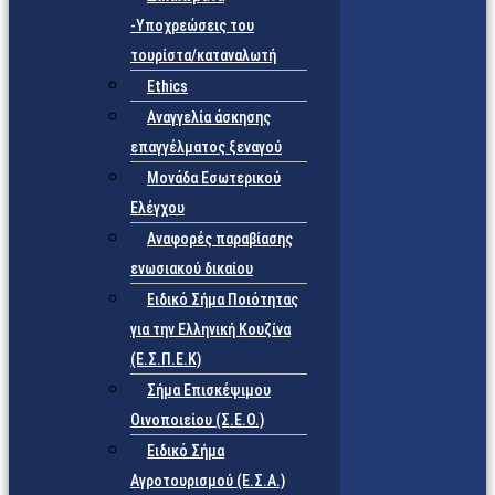
-Υποχρεώσεις του
τουρίστα/καταναλωτή
Ethics
Αναγγελία άσκησης
επαγγέλματος ξεναγού
Μονάδα Εσωτερικού
Ελέγχου
Αναφορές παραβίασης
ενωσιακού δικαίου
Ειδικό Σήμα Ποιότητας
για την Ελληνική Κουζίνα
(Ε.Σ.Π.Ε.Κ)
Σήμα Επισκέψιμου
Οινοποιείου (Σ.Ε.Ο.)
Ειδικό Σήμα
Αγροτουρισμού (Ε.Σ.Α.)