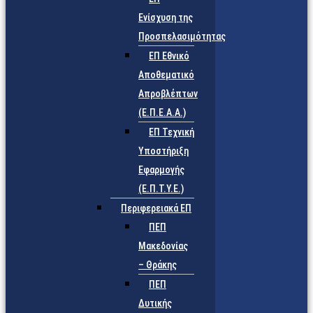
Ενίσχυση της
Προσπελασιμότητας
ΕΠ Εθνικό
Αποθεματικό
Απροβλέπτων
(Ε.Π.Ε.Α.Α.)
ΕΠ Τεχνική
Υποστήριξη
Εφαρμογής
(Ε.Π.Τ.Υ.Ε.)
Περιφερειακά ΕΠ
ΠΕΠ
Μακεδονίας
– Θράκης
ΠΕΠ
Δυτικής