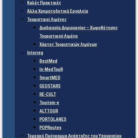
Καλές Πρακτικές
Άλλα Χρηματοδοτικά Εργαλεία
Τουριστικοί Λιμένες
Διαδικασία Δημιουργίας – Χωροθέτησης
Τουριστικού Λιμένα
Χάρτες Τουριστικών Λιμένων
Interreg
BestMed
In-MedTouR
SmartMED
GEOSTARS
RE-CULT
Tourism-e
ALTTOUR
PORTOLANES
POPRoutes
Τομεακό Πρόγραμμα Ανάπτυξης του Υπουργείου