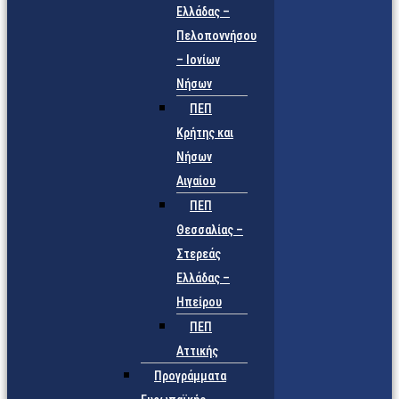
Ελλάδας –
Πελοποννήσου
– Ιονίων
Νήσων
ΠΕΠ
Κρήτης και
Νήσων
Αιγαίου
ΠΕΠ
Θεσσαλίας –
Στερεάς
Ελλάδας –
Ηπείρου
ΠΕΠ
Αττικής
Προγράμματα