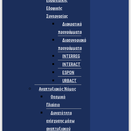
Ευρωπαϊκής
Εδαφικής
Συνεργασίας
Διακρατικά
προγράμματα
Διασυνοριακά
προγράμματα
INTERREG
INTERACT
ESPON
URBACT
Αναπτυξιακός Νόμος
Θεσμικό
Πλαίσιο
Δυνατότητα
ενίσχυσης μέσω
αναπτυξιακού