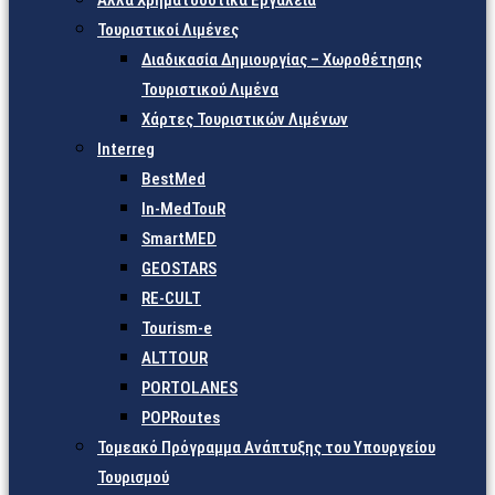
Άλλα Χρηματοδοτικά Εργαλεία
Τουριστικοί Λιμένες
Διαδικασία Δημιουργίας – Χωροθέτησης
Τουριστικού Λιμένα
Χάρτες Τουριστικών Λιμένων
Interreg
BestMed
In-MedTouR
SmartMED
GEOSTARS
RE-CULT
Tourism-e
ALTTOUR
PORTOLANES
POPRoutes
Τομεακό Πρόγραμμα Ανάπτυξης του Υπουργείου
Τουρισμού