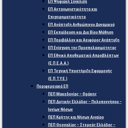
ΕΠ Ψηφιακή Σύγκλιση
ΕΠ Ανταγωνιστικότητα και
Επιχειρηματικότητα
ΕΠ Ανάπτυξη Ανθρώπινου Δυναμικού
ΕΠ Εκπαίδευση και Δια Βίου Μάθηση
ΕΠ Περιβάλλον και Αειφόρος Ανάπτυξη
ΕΠ Ενίσχυση της Προσπελασιμότητας
ΕΠ Εθνικό Αποθεματικό Απροβλέπτων
(Ε.Π.Ε.Α.Α.)
ΕΠ Τεχνική Υποστήριξη Εφαρμογής
(Ε.Π.Τ.Υ.Ε.)
Περιφερειακά ΕΠ
ΠΕΠ Μακεδονίας – Θράκης
ΠΕΠ Δυτικής Ελλάδας – Πελοποννήσου –
Ιονίων Νήσων
ΠΕΠ Κρήτης και Νήσων Αιγαίου
ΠΕΠ Θεσσαλίας – Στερεάς Ελλάδας –