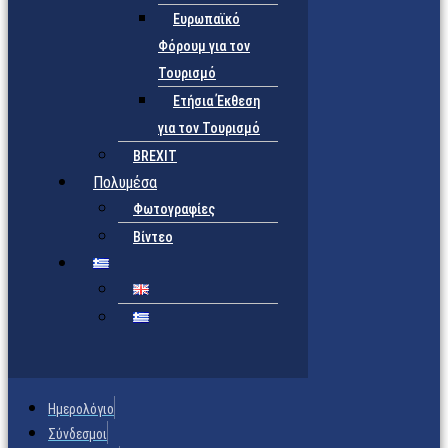
Ευρωπαϊκό
Φόρουμ για τον
Τουρισμό
Ετήσια Έκθεση
για τον Τουρισμό
BREXIT
Πολυμέσα
Φωτογραφίες
Βίντεο
Ημερολόγιο
Σύνδεσμοι