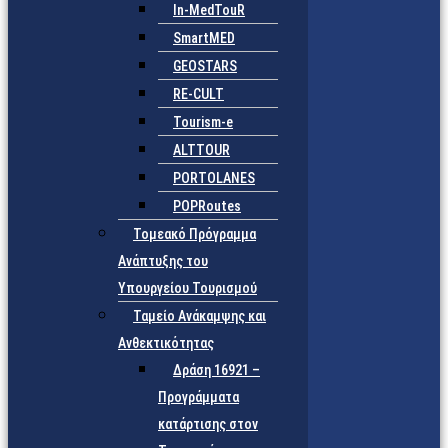
In-MedTouR
SmartMED
GEOSTARS
RE-CULT
Tourism-e
ALTTOUR
PORTOLANES
POPRoutes
Τομεακό Πρόγραμμα
Ανάπτυξης του
Υπουργείου Τουρισμού
Ταμείο Ανάκαμψης και
Ανθεκτικότητας
Δράση 16921 –
Προγράμματα
κατάρτισης στον