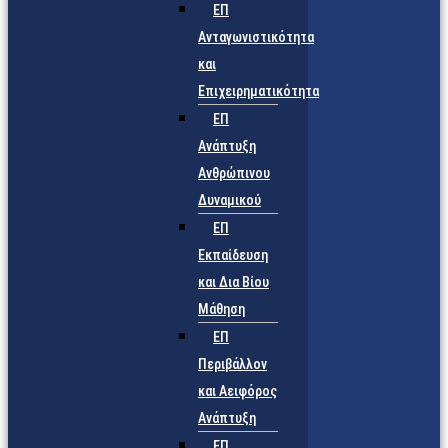
ΕΠ
Ανταγωνιστικότητα
και
Επιχειρηματικότητα
ΕΠ
Ανάπτυξη
Ανθρώπινου
Δυναμικού
ΕΠ
Εκπαίδευση
και Δια Βίου
Μάθηση
ΕΠ
Περιβάλλον
και Αειφόρος
Ανάπτυξη
ΕΠ