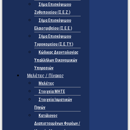
Σήμα Επισκέψιμου
Ζυθοποιείου (Σ.Ε.Ζ.)
Σήμα Επισκέψιμου
Ελαιοτριβείου (Σ.Ε.Ε.)
Σήμα Επισκέψιμου
Τυροκομείου (Σ.Ε.TY.)
Κώδικας Δεοντολογίας
Υπαλλήλων Οικονομικών
Υπηρεσιών
Μελέτες / Πίνακες
Μελέτες
Στοιχεία ΜΗΤΕ
Στοιχεία Ιαματικών
Πηγών
Κατάλογος
Διαπιστευμένων Φορέων /