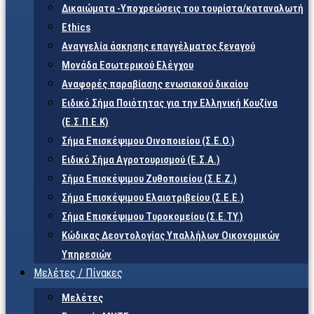
Δικαιώματα -Υποχρεώσεις του τουρίστα/καταναλωτή
Ethics
Αναγγελία άσκησης επαγγέλματος ξεναγού
Μονάδα Εσωτερικού Ελέγχου
Αναφορές παραβίασης ενωσιακού δικαίου
Ειδικό Σήμα Ποιότητας για την Ελληνική Κουζίνα
(Ε.Σ.Π.Ε.Κ)
Σήμα Επισκέψιμου Οινοποιείου (Σ.Ε.Ο.)
Ειδικό Σήμα Αγροτουρισμού (Ε.Σ.Α.)
Σήμα Επισκέψιμου Ζυθοποιείου (Σ.Ε.Ζ.)
Σήμα Επισκέψιμου Ελαιοτριβείου (Σ.Ε.Ε.)
Σήμα Επισκέψιμου Τυροκομείου (Σ.Ε.TY.)
Κώδικας Δεοντολογίας Υπαλλήλων Οικονομικών
Υπηρεσιών
Μελέτες / Πίνακες
Μελέτες