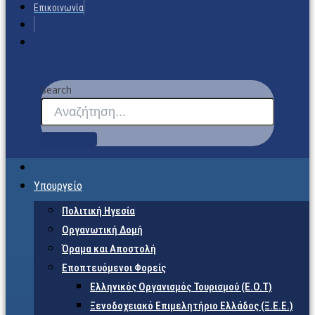
Επικοινωνία
Search
Υπουργείο
Πολιτική Ηγεσία
Οργανωτική Δομή
Όραμα και Αποστολή
Εποπτευόμενοι Φορείς
Eλληνικός Οργανισμός Τουρισμού (Ε.Ο.Τ)
Ξενοδοχειακό Επιμελητήριο Ελλάδος (Ξ.Ε.Ε.)