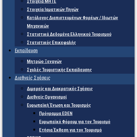
Στοιχεία ΜΗΤΕ
Στοιχεία Ιαματικών Πηγών
Κατάλογος Διαπιστευμένων Φορέων / Ιδιωτών
Μηχανικών
Στατιστικά Δεδομένα Ελληνικού Τουρισμού
Στατιστικός Επικεφαλής
Εκπαίδευση
Μητρώο Ξεναγών
Σχολές Τουριστικής Εκπαίδευσης
Διεθνείς Σχέσεις
Διμερείς και Διακρατικές Σχέσεις
Διεθνείς Οργανισμοί
Ευρωπαϊκή Ένωση και Τουρισμός
Πρόγραμμα EDEN
Ευρωπαϊκό Φόρουμ για τον Τουρισμό
Ετήσια Έκθεση για τον Τουρισμό