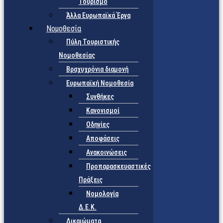
Τουρισμό
Άλλα Ευρωπαϊκά Έργα
Νομοθεσία
Πύλη Τουριστικής
Νομοθεσίας
Βραχυχρόνια διαμονή
Ευρωπαϊκή Νομοθεσία
Συνθήκες
Κανονισμοί
Οδηγίες
Αποφάσεις
Ανακοινώσεις
Προπαρασκευαστικές
Πράξεις
Νομολογία
Δ.Ε.Κ.
Δικαιώματα