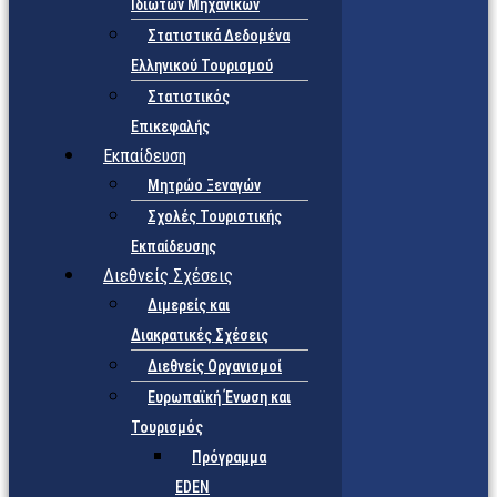
Ιδιωτών Μηχανικών
Στατιστικά Δεδομένα
Ελληνικού Τουρισμού
Στατιστικός
Επικεφαλής
Εκπαίδευση
Μητρώο Ξεναγών
Σχολές Τουριστικής
Εκπαίδευσης
Διεθνείς Σχέσεις
Διμερείς και
Διακρατικές Σχέσεις
Διεθνείς Οργανισμοί
Ευρωπαϊκή Ένωση και
Τουρισμός
Πρόγραμμα
EDEN