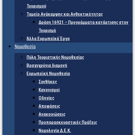
Τουρισμού
Ταμείο Ανάκαμψης και Ανθεκτικότητας
Δράση 16921 – Προγράμματα κατάρτισης στον
Τουρισμό
Άλλα Ευρωπαϊκά Έργα
Νομοθεσία
Πύλη Τουριστικής Νομοθεσίας
Βραχυχρόνια διαμονή
Ευρωπαϊκή Νομοθεσία
Συνθήκες
Κανονισμοί
Οδηγίες
Αποφάσεις
Ανακοινώσεις
Προπαρασκευαστικές Πράξεις
Νομολογία Δ.Ε.Κ.