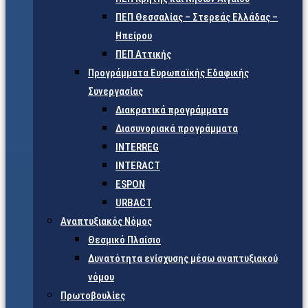
ΠΕΠ Θεσσαλίας – Στερεάς Ελλάδας –
Ηπείρου
ΠΕΠ Αττικής
Προγράμματα Ευρωπαϊκής Εδαφικής
Συνεργασίας
Διακρατικά προγράμματα
Διασυνοριακά προγράμματα
INTERREG
INTERACT
ESPON
URBACT
Αναπτυξιακός Νόμος
Θεσμικό Πλαίσιο
Δυνατότητα ενίσχυσης μέσω αναπτυξιακού
νόμου
Πρωτοβουλίες