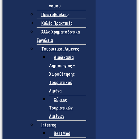
νόμου
Πρωτοβουλίες
Καλές Πρακτικές
Άλλα Χρηματοδοτικά
Εργαλεία
Τουριστικοί Λιμένες
Διαδικασία
Δημιουργίας –
Χωροθέτησης
Τουριστικού
Λιμένα
Χάρτες
Τουριστικών
Λιμένων
Interreg
BestMed