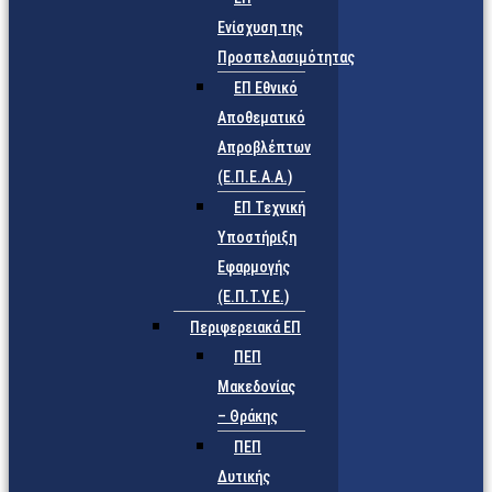
Ενίσχυση της
Προσπελασιμότητας
ΕΠ Εθνικό
Αποθεματικό
Απροβλέπτων
(Ε.Π.Ε.Α.Α.)
ΕΠ Τεχνική
Υποστήριξη
Εφαρμογής
(Ε.Π.Τ.Υ.Ε.)
Περιφερειακά ΕΠ
ΠΕΠ
Μακεδονίας
– Θράκης
ΠΕΠ
Δυτικής