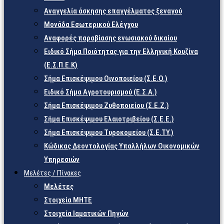
Αναγγελία άσκησης επαγγέλματος ξεναγού
Μονάδα Εσωτερικού Ελέγχου
Αναφορές παραβίασης ενωσιακού δικαίου
Ειδικό Σήμα Ποιότητας για την Ελληνική Κουζίνα
(Ε.Σ.Π.Ε.Κ)
Σήμα Επισκέψιμου Οινοποιείου (Σ.Ε.Ο.)
Ειδικό Σήμα Αγροτουρισμού (Ε.Σ.Α.)
Σήμα Επισκέψιμου Ζυθοποιείου (Σ.Ε.Ζ.)
Σήμα Επισκέψιμου Ελαιοτριβείου (Σ.Ε.Ε.)
Σήμα Επισκέψιμου Τυροκομείου (Σ.Ε.TY.)
Κώδικας Δεοντολογίας Υπαλλήλων Οικονομικών
Υπηρεσιών
Μελέτες / Πίνακες
Μελέτες
Στοιχεία ΜΗΤΕ
Στοιχεία Ιαματικών Πηγών