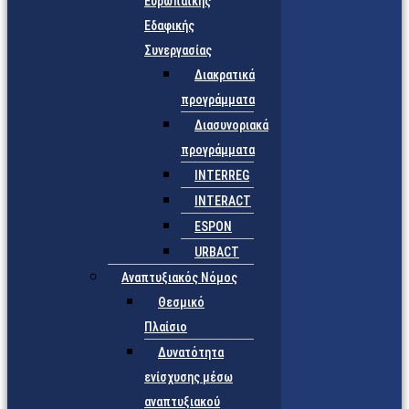
Ευρωπαϊκής
Εδαφικής
Συνεργασίας
Διακρατικά
προγράμματα
Διασυνοριακά
προγράμματα
INTERREG
INTERACT
ESPON
URBACT
Αναπτυξιακός Νόμος
Θεσμικό
Πλαίσιο
Δυνατότητα
ενίσχυσης μέσω
αναπτυξιακού