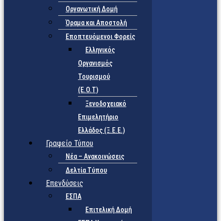
Οργανωτική Δομή
Όραμα και Αποστολή
Εποπτευόμενοι Φορείς
Eλληνικός
Οργανισμός
Τουρισμού
(Ε.Ο.Τ)
Ξενοδοχειακό
Επιμελητήριο
Ελλάδος (Ξ.Ε.Ε.)
Γραφείο Τύπου
Νέα – Ανακοινώσεις
Δελτία Τύπου
Επενδύσεις
ΕΣΠΑ
Επιτελική Δομή