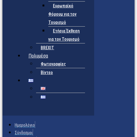
Ευρωπαϊκό
Φόρουμ για τον
Τουρισμό
Ετήσια Έκθεση
για τον Τουρισμό
BREXIT
Πολυμέσα
Φωτογραφίες
Βίντεο
Ημερολόγιο
Σύνδεσμοι