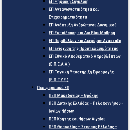
ΕΠ Ψηφιακή Σύγκλιση
ΕΠ Ανταγωνιστικότητα και
Επιχειρηματικότητα
ΕΠ Ανάπτυξη Ανθρώπινου Δυναμικού
ΕΠ Εκπαίδευση και Δια Βίου Μάθηση
ΕΠ Περιβάλλον και Αειφόρος Ανάπτυξη
ΕΠ Ενίσχυση της Προσπελασιμότητας
ΕΠ Εθνικό Αποθεματικό Απροβλέπτων
(Ε.Π.Ε.Α.Α.)
ΕΠ Τεχνική Υποστήριξη Εφαρμογής
(Ε.Π.Τ.Υ.Ε.)
Περιφερειακά ΕΠ
ΠΕΠ Μακεδονίας – Θράκης
ΠΕΠ Δυτικής Ελλάδας – Πελοποννήσου –
Ιονίων Νήσων
ΠΕΠ Κρήτης και Νήσων Αιγαίου
ΠΕΠ Θεσσαλίας – Στερεάς Ελλάδας –