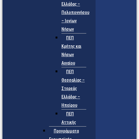
Ελλάδας –
Πελοποννήσου
– Ιονίων
Νήσων
ΠΕΠ
Κρήτης και
Νήσων
Αιγαίου
ΠΕΠ
Θεσσαλίας –
Στερεάς
Ελλάδας –
Ηπείρου
ΠΕΠ
Αττικής
Προγράμματα