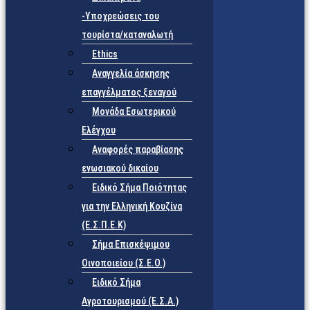
-Υποχρεώσεις του
τουρίστα/καταναλωτή
Ethics
Αναγγελία άσκησης
επαγγέλματος ξεναγού
Μονάδα Εσωτερικού
Ελέγχου
Αναφορές παραβίασης
ενωσιακού δικαίου
Ειδικό Σήμα Ποιότητας
για την Ελληνική Κουζίνα
(Ε.Σ.Π.Ε.Κ)
Σήμα Επισκέψιμου
Οινοποιείου (Σ.Ε.Ο.)
Ειδικό Σήμα
Αγροτουρισμού (Ε.Σ.Α.)