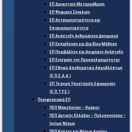
ΕΠ Διοικητική Μεταρρύθμιση
ΕΠ Ψηφιακή Σύγκλιση
ΕΠ Ανταγωνιστικότητα και
Επιχειρηματικότητα
ΕΠ Ανάπτυξη Ανθρώπινου Δυναμικού
ΕΠ Εκπαίδευση και Δια Βίου Μάθηση
ΕΠ Περιβάλλον και Αειφόρος Ανάπτυξη
ΕΠ Ενίσχυση της Προσπελασιμότητας
ΕΠ Εθνικό Αποθεματικό Απροβλέπτων
(Ε.Π.Ε.Α.Α.)
ΕΠ Τεχνική Υποστήριξη Εφαρμογής
(Ε.Π.Τ.Υ.Ε.)
Περιφερειακά ΕΠ
ΠΕΠ Μακεδονίας – Θράκης
ΠΕΠ Δυτικής Ελλάδας – Πελοποννήσου –
Ιονίων Νήσων
ΠΕΠ Κρήτης και Νήσων Αιγαίου