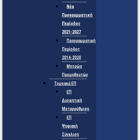
Νέα
Προγραμματική
Περίοδος
2021-2027
Προγραμματική
Περίοδος
2014-2020
Μητρώο
Προμηθευτών
Τομεακά ΕΠ
ΕΠ
Διοικητική
Μεταρρύθμιση
ΕΠ
Ψηφιακή
Σύγκλιση