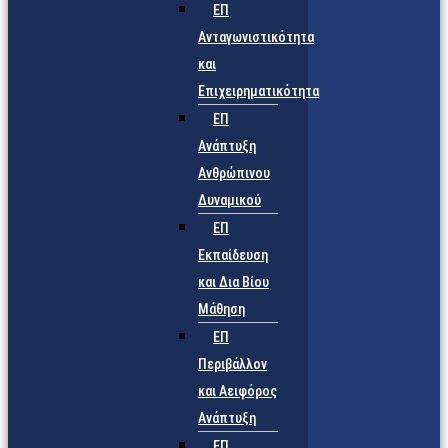
ΕΠ
Ανταγωνιστικότητα
και
Επιχειρηματικότητα
ΕΠ
Ανάπτυξη
Ανθρώπινου
Δυναμικού
ΕΠ
Εκπαίδευση
και Δια Βίου
Μάθηση
ΕΠ
Περιβάλλον
και Αειφόρος
Ανάπτυξη
ΕΠ