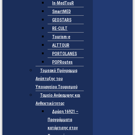
In-MedTouR
SmartMED
GEOSTARS
RE-CULT
Tourism-e
ALTTOUR
PORTOLANES
POPRoutes
Τομεακό Πρόγραμμα
Ανάπτυξης του
Υπουργείου Τουρισμού
Ταμείο Ανάκαμψης και
Ανθεκτικότητας
Δράση 16921 –
Προγράμματα
κατάρτισης στον