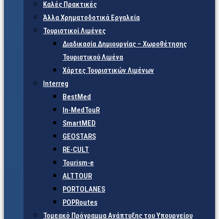
Καλές Πρακτικές
Άλλα Χρηματοδοτικά Εργαλεία
Τουριστικοί Λιμένες
Διαδικασία Δημιουργίας – Χωροθέτησης
Τουριστικού Λιμένα
Χάρτες Τουριστικών Λιμένων
Interreg
BestMed
In-MedTouR
SmartMED
GEOSTARS
RE-CULT
Tourism-e
ALTTOUR
PORTOLANES
POPRoutes
Τομεακό Πρόγραμμα Ανάπτυξης του Υπουργείου