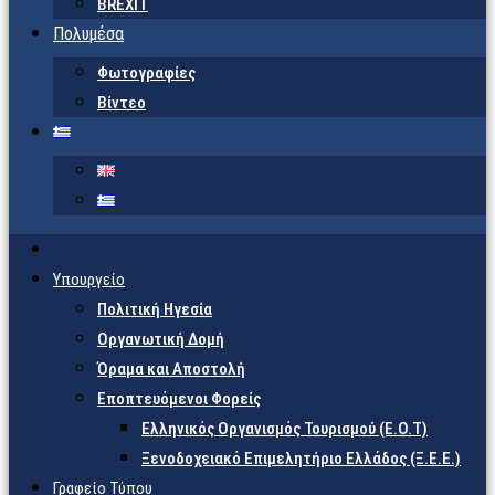
BREXIT
Πολυμέσα
Φωτογραφίες
Βίντεο
Υπουργείο
Πολιτική Ηγεσία
Οργανωτική Δομή
Όραμα και Αποστολή
Εποπτευόμενοι Φορείς
Eλληνικός Οργανισμός Τουρισμού (Ε.Ο.Τ)
Ξενοδοχειακό Επιμελητήριο Ελλάδος (Ξ.Ε.Ε.)
Γραφείο Τύπου