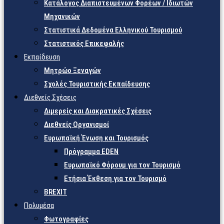
Κατάλογος Διαπιστευμένων Φορέων / Ιδιωτών
Μηχανικών
Στατιστικά Δεδομένα Ελληνικού Τουρισμού
Στατιστικός Επικεφαλής
Εκπαίδευση
Μητρώο Ξεναγών
Σχολές Τουριστικής Εκπαίδευσης
Διεθνείς Σχέσεις
Διμερείς και Διακρατικές Σχέσεις
Διεθνείς Οργανισμοί
Ευρωπαϊκή Ένωση και Τουρισμός
Πρόγραμμα EDEN
Ευρωπαϊκό Φόρουμ για τον Τουρισμό
Ετήσια Έκθεση για τον Τουρισμό
BREXIT
Πολυμέσα
Φωτογραφίες