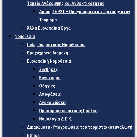
Ταμείο Ανάκαμψης και Ανθεκτικότητας
Δράση 16921 – Προγράμματα κατάρτισης στον
Τουρισμό
Άλλα Ευρωπαϊκά Έργα
Νομοθεσία
Πύλη Τουριστικής Νομοθεσίας
Βραχυχρόνια διαμονή
Ευρωπαϊκή Νομοθεσία
Συνθήκες
Κανονισμοί
Οδηγίες
Αποφάσεις
Ανακοινώσεις
Προπαρασκευαστικές Πράξεις
Νομολογία Δ.Ε.Κ.
Δικαιώματα -Υποχρεώσεις του τουρίστα/καταναλωτή
Ethics