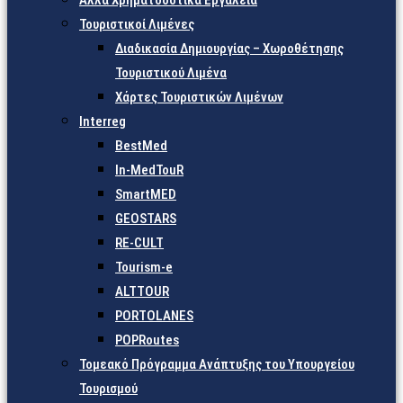
Άλλα Χρηματοδοτικά Εργαλεία
Τουριστικοί Λιμένες
Διαδικασία Δημιουργίας – Χωροθέτησης
Τουριστικού Λιμένα
Χάρτες Τουριστικών Λιμένων
Interreg
BestMed
In-MedTouR
SmartMED
GEOSTARS
RE-CULT
Tourism-e
ALTTOUR
PORTOLANES
POPRoutes
Τομεακό Πρόγραμμα Ανάπτυξης του Υπουργείου
Τουρισμού