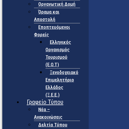
Οργανωτική Δομή
Όραμα και
Αποστολή
Εποπτευόμενοι
Φορείς
Eλληνικός
Οργανισμός
Τουρισμού
(Ε.Ο.Τ)
Ξενοδοχειακό
Επιμελητήριο
Ελλάδος
(Ξ.Ε.Ε.)
Γραφείο Τύπου
Νέα –
Ανακοινώσεις
Δελτία Τύπου