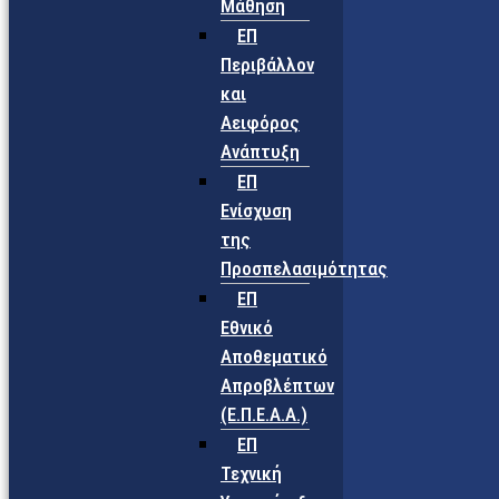
Μάθηση
ΕΠ
Περιβάλλον
και
Αειφόρος
Ανάπτυξη
ΕΠ
Ενίσχυση
της
Προσπελασιμότητας
ΕΠ
Εθνικό
Αποθεματικό
Απροβλέπτων
(Ε.Π.Ε.Α.Α.)
ΕΠ
Τεχνική