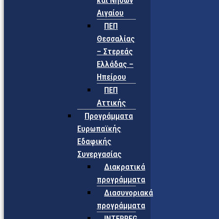
και Νήσων
Αιγαίου
ΠΕΠ
Θεσσαλίας
– Στερεάς
Ελλάδας –
Ηπείρου
ΠΕΠ
Αττικής
Προγράμματα
Ευρωπαϊκής
Εδαφικής
Συνεργασίας
Διακρατικά
προγράμματα
Διασυνοριακά
προγράμματα
INTERREG