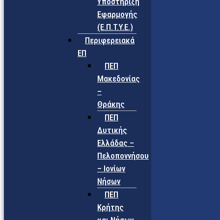
Υποστήριξη
Εφαρμογής
(Ε.Π.Τ.Υ.Ε.)
Περιφερειακά
ΕΠ
ΠΕΠ
Μακεδονίας
–
Θράκης
ΠΕΠ
Δυτικής
Ελλάδας –
Πελοποννήσου
– Ιονίων
Νήσων
ΠΕΠ
Κρήτης