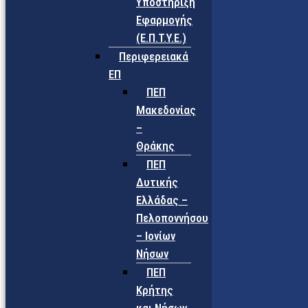
Υποστήριξη
Εφαρμογής
(Ε.Π.Τ.Υ.Ε.)
Περιφερειακά
ΕΠ
ΠΕΠ
Μακεδονίας
–
Θράκης
ΠΕΠ
Δυτικής
Ελλάδας –
Πελοποννήσου
– Ιονίων
Νήσων
ΠΕΠ
Κρήτης