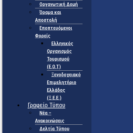
Οργανωτική Δομή
Όραμα και
Αποστολή
Εποπτευόμενοι
Φορείς
Eλληνικός
Οργανισμός
Τουρισμού
(Ε.Ο.Τ)
Ξενοδοχειακό
Επιμελητήριο
Ελλάδος
(Ξ.Ε.Ε.)
Γραφείο Τύπου
Νέα –
Ανακοινώσεις
Δελτία Τύπου