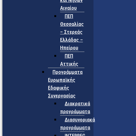
και Νήσων
Αιγαίου
ΠΕΠ
Θεσσαλίας
– Στερεάς
Ελλάδας –
Ηπείρου
ΠΕΠ
Αττικής
Προγράμματα
Ευρωπαϊκής
Εδαφικής
Συνεργασίας
Διακρατικά
προγράμματα
Διασυνοριακά
προγράμματα
INTERREG