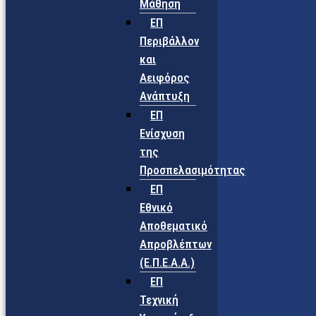
Μάθηση
ΕΠ
Περιβάλλον
και
Αειφόρος
Ανάπτυξη
ΕΠ
Ενίσχυση
της
Προσπελασιμότητας
ΕΠ
Εθνικό
Αποθεματικό
Απροβλέπτων
(Ε.Π.Ε.Α.Α.)
ΕΠ
Τεχνική