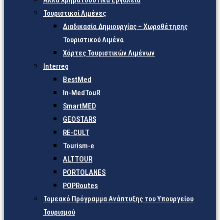
Άλλα Χρηματοδοτικά Εργαλεία
Τουριστικοί Λιμένες
Διαδικασία Δημιουργίας – Χωροθέτησης
Τουριστικού Λιμένα
Χάρτες Τουριστικών Λιμένων
Interreg
BestMed
In-MedTouR
SmartMED
GEOSTARS
RE-CULT
Tourism-e
ALTTOUR
PORTOLANES
POPRoutes
Τομεακό Πρόγραμμα Ανάπτυξης του Υπουργείου
Τουρισμού