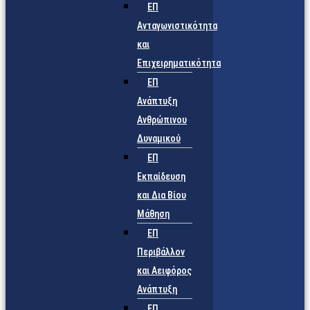
ΕΠ
Ανταγωνιστικότητα
και
Επιχειρηματικότητα
ΕΠ
Ανάπτυξη
Ανθρώπινου
Δυναμικού
ΕΠ
Εκπαίδευση
και Δια Βίου
Μάθηση
ΕΠ
Περιβάλλον
και Αειφόρος
Ανάπτυξη
ΕΠ