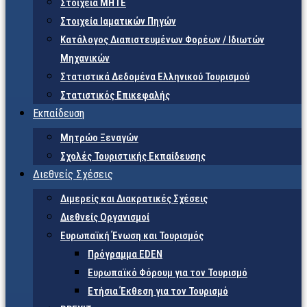
Στοιχεία ΜΗΤΕ
Στοιχεία Ιαματικών Πηγών
Κατάλογος Διαπιστευμένων Φορέων / Ιδιωτών
Μηχανικών
Στατιστικά Δεδομένα Ελληνικού Τουρισμού
Στατιστικός Επικεφαλής
Εκπαίδευση
Μητρώο Ξεναγών
Σχολές Τουριστικής Εκπαίδευσης
Διεθνείς Σχέσεις
Διμερείς και Διακρατικές Σχέσεις
Διεθνείς Οργανισμοί
Ευρωπαϊκή Ένωση και Τουρισμός
Πρόγραμμα EDEN
Ευρωπαϊκό Φόρουμ για τον Τουρισμό
Ετήσια Έκθεση για τον Τουρισμό