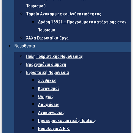
Τουρισμού
Ταμείο Ανάκαμψης και Ανθεκτικότητας
Δράση 16921 – Προγράμματα κατάρτισης στον
Τουρισμό
Άλλα Ευρωπαϊκά Έργα
Νομοθεσία
Πύλη Τουριστικής Νομοθεσίας
Βραχυχρόνια διαμονή
Ευρωπαϊκή Νομοθεσία
Συνθήκες
Κανονισμοί
Οδηγίες
Αποφάσεις
Ανακοινώσεις
Προπαρασκευαστικές Πράξεις
Νομολογία Δ.Ε.Κ.