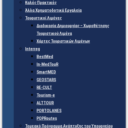
Καλές Πρακτικές
Άλλα Χρηματοδοτικά Εργαλεία
Τουριστικοί Λιμένες
Διαδικασία Δημιουργίας – Χωροθέτησης
Τουριστικού Λιμένα
Χάρτες Τουριστικών Λιμένων
Interreg
BestMed
In-MedTouR
SmartMED
GEOSTARS
RE-CULT
Tourism-e
ALTTOUR
PORTOLANES
POPRoutes
Τομεακό Πρόγραμμα Ανάπτυξης του Υπουργείου