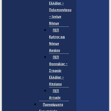
Ελλάδας –
Πελοποννήσου
– Ιονίων
Νήσων
ΠΕΠ
Κρήτης και
Νήσων
Αιγαίου
ΠΕΠ
Θεσσαλίας –
Στερεάς
Ελλάδας –
Ηπείρου
ΠΕΠ
Αττικής
Προγράμματα