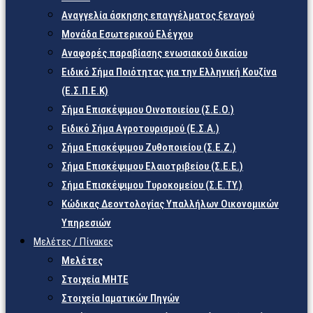
Αναγγελία άσκησης επαγγέλματος ξεναγού
Μονάδα Εσωτερικού Ελέγχου
Αναφορές παραβίασης ενωσιακού δικαίου
Ειδικό Σήμα Ποιότητας για την Ελληνική Κουζίνα
(Ε.Σ.Π.Ε.Κ)
Σήμα Επισκέψιμου Οινοποιείου (Σ.Ε.Ο.)
Ειδικό Σήμα Αγροτουρισμού (Ε.Σ.Α.)
Σήμα Επισκέψιμου Ζυθοποιείου (Σ.Ε.Ζ.)
Σήμα Επισκέψιμου Ελαιοτριβείου (Σ.Ε.Ε.)
Σήμα Επισκέψιμου Τυροκομείου (Σ.Ε.TY.)
Κώδικας Δεοντολογίας Υπαλλήλων Οικονομικών
Υπηρεσιών
Μελέτες / Πίνακες
Μελέτες
Στοιχεία ΜΗΤΕ
Στοιχεία Ιαματικών Πηγών