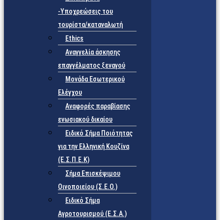
-Υποχρεώσεις του
τουρίστα/καταναλωτή
Ethics
Αναγγελία άσκησης
επαγγέλματος ξεναγού
Μονάδα Εσωτερικού
Ελέγχου
Αναφορές παραβίασης
ενωσιακού δικαίου
Ειδικό Σήμα Ποιότητας
για την Ελληνική Κουζίνα
(Ε.Σ.Π.Ε.Κ)
Σήμα Επισκέψιμου
Οινοποιείου (Σ.Ε.Ο.)
Ειδικό Σήμα
Αγροτουρισμού (Ε.Σ.Α.)