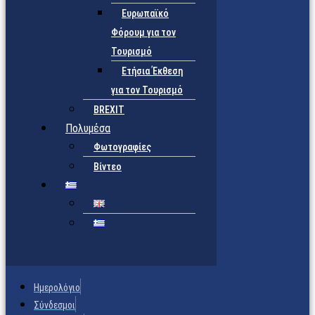
Ευρωπαϊκό
Φόρουμ για τον
Τουρισμό
Ετήσια Έκθεση
για τον Τουρισμό
BREXIT
Πολυμέσα
Φωτογραφίες
Βίντεο
Ημερολόγιο
Σύνδεσμοι