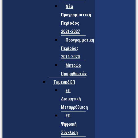
Νέα
Προγραμματική
Περίοδος
2021-2027
Προγραμματική
Περίοδος
2014-2020
Μητρώο
Προμηθευτών
Τομεακά ΕΠ
ΕΠ
Διοικητική
Μεταρρύθμιση
ΕΠ
Ψηφιακή
Σύγκλιση