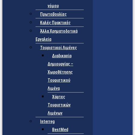
νόμου
Πρωτοβουλίες
Καλές Πρακτικές
Άλλα Χρηματοδοτικά
Εργαλεία
Τουριστικοί Λιμένες
Διαδικασία
Δημιουργίας –
Χωροθέτησης
Τουριστικού
Λιμένα
Χάρτες
Τουριστικών
Λιμένων
Interreg
BestMed