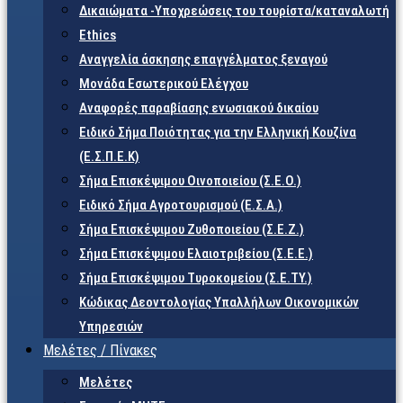
Δικαιώματα -Υποχρεώσεις του τουρίστα/καταναλωτή
Ethics
Αναγγελία άσκησης επαγγέλματος ξεναγού
Μονάδα Εσωτερικού Ελέγχου
Αναφορές παραβίασης ενωσιακού δικαίου
Ειδικό Σήμα Ποιότητας για την Ελληνική Κουζίνα
(Ε.Σ.Π.Ε.Κ)
Σήμα Επισκέψιμου Οινοποιείου (Σ.Ε.Ο.)
Ειδικό Σήμα Αγροτουρισμού (Ε.Σ.Α.)
Σήμα Επισκέψιμου Ζυθοποιείου (Σ.Ε.Ζ.)
Σήμα Επισκέψιμου Ελαιοτριβείου (Σ.Ε.Ε.)
Σήμα Επισκέψιμου Τυροκομείου (Σ.Ε.TY.)
Κώδικας Δεοντολογίας Υπαλλήλων Οικονομικών
Υπηρεσιών
Μελέτες / Πίνακες
Μελέτες