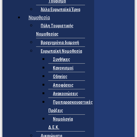
Τουρισμό
Άλλα Ευρωπαϊκά Έργα
Νομοθεσία
Πύλη Τουριστικής
Νομοθεσίας
Βραχυχρόνια διαμονή
Ευρωπαϊκή Νομοθεσία
Συνθήκες
Κανονισμοί
Οδηγίες
Αποφάσεις
Ανακοινώσεις
Προπαρασκευαστικές
Πράξεις
Νομολογία
Δ.Ε.Κ.
Δικαιώματα