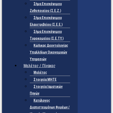
Σήμα Επισκέψιμου
Ζυθοποιείου (Σ.Ε.Ζ.)
Σήμα Επισκέψιμου
Ελαιοτριβείου (Σ.Ε.Ε.)
Σήμα Επισκέψιμου
Τυροκομείου (Σ.Ε.TY.)
Κώδικας Δεοντολογίας
Υπαλλήλων Οικονομικών
Υπηρεσιών
Μελέτες / Πίνακες
Μελέτες
Στοιχεία ΜΗΤΕ
Στοιχεία Ιαματικών
Πηγών
Κατάλογος
Διαπιστευμένων Φορέων /