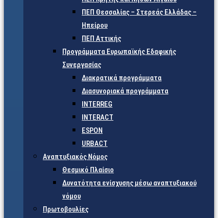
ΠΕΠ Θεσσαλίας – Στερεάς Ελλάδας –
Ηπείρου
ΠΕΠ Αττικής
Προγράμματα Ευρωπαϊκής Εδαφικής
Συνεργασίας
Διακρατικά προγράμματα
Διασυνοριακά προγράμματα
INTERREG
INTERACT
ESPON
URBACT
Αναπτυξιακός Νόμος
Θεσμικό Πλαίσιο
Δυνατότητα ενίσχυσης μέσω αναπτυξιακού
νόμου
Πρωτοβουλίες