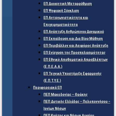
ΕΠ Διοικητική Μεταρρύθμιση
ΕΠ Ψηφιακή Σύγκλιση
ΕΠ Ανταγωνιστικότητα και
Επιχειρηματικότητα
ΕΠ Ανάπτυξη Ανθρώπινου Δυναμικού
ΕΠ Εκπαίδευση και Δια Βίου Μάθηση
ΕΠ Περιβάλλον και Αειφόρος Ανάπτυξη
ΕΠ Ενίσχυση της Προσπελασιμότητας
ΕΠ Εθνικό Αποθεματικό Απροβλέπτων
(Ε.Π.Ε.Α.Α.)
ΕΠ Τεχνική Υποστήριξη Εφαρμογής
(Ε.Π.Τ.Υ.Ε.)
Περιφερειακά ΕΠ
ΠΕΠ Μακεδονίας – Θράκης
ΠΕΠ Δυτικής Ελλάδας – Πελοποννήσου –
Ιονίων Νήσων
ΠΕΠ Κρήτης και Νήσων Αιγαίου