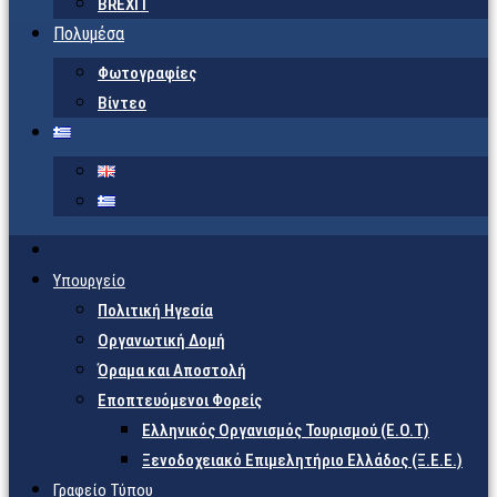
BREXIT
Πολυμέσα
Φωτογραφίες
Βίντεο
Υπουργείο
Πολιτική Ηγεσία
Οργανωτική Δομή
Όραμα και Αποστολή
Εποπτευόμενοι Φορείς
Eλληνικός Οργανισμός Τουρισμού (Ε.Ο.Τ)
Ξενοδοχειακό Επιμελητήριο Ελλάδος (Ξ.Ε.Ε.)
Γραφείο Τύπου