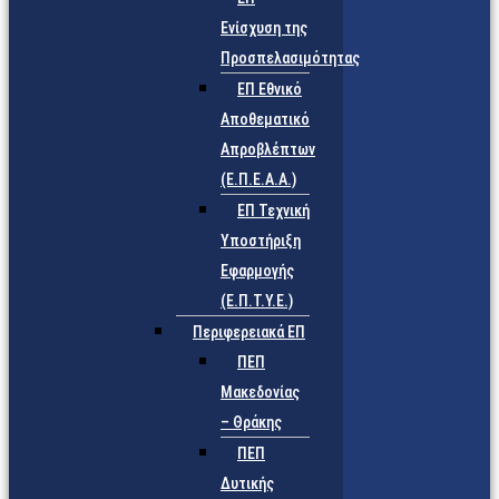
Ενίσχυση της
Προσπελασιμότητας
ΕΠ Εθνικό
Αποθεματικό
Απροβλέπτων
(Ε.Π.Ε.Α.Α.)
ΕΠ Τεχνική
Υποστήριξη
Εφαρμογής
(Ε.Π.Τ.Υ.Ε.)
Περιφερειακά ΕΠ
ΠΕΠ
Μακεδονίας
– Θράκης
ΠΕΠ
Δυτικής