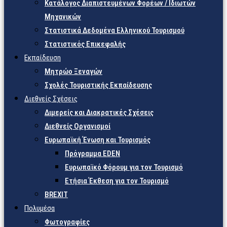
Κατάλογος Διαπιστευμένων Φορέων / Ιδιωτών
Μηχανικών
Στατιστικά Δεδομένα Ελληνικού Τουρισμού
Στατιστικός Επικεφαλής
Εκπαίδευση
Μητρώο Ξεναγών
Σχολές Τουριστικής Εκπαίδευσης
Διεθνείς Σχέσεις
Διμερείς και Διακρατικές Σχέσεις
Διεθνείς Οργανισμοί
Ευρωπαϊκή Ένωση και Τουρισμός
Πρόγραμμα EDEN
Ευρωπαϊκό Φόρουμ για τον Τουρισμό
Ετήσια Έκθεση για τον Τουρισμό
BREXIT
Πολυμέσα
Φωτογραφίες