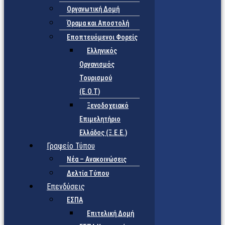
Οργανωτική Δομή
Όραμα και Αποστολή
Εποπτευόμενοι Φορείς
Eλληνικός
Οργανισμός
Τουρισμού
(Ε.Ο.Τ)
Ξενοδοχειακό
Επιμελητήριο
Ελλάδος (Ξ.Ε.Ε.)
Γραφείο Τύπου
Νέα – Ανακοινώσεις
Δελτία Τύπου
Επενδύσεις
ΕΣΠΑ
Επιτελική Δομή