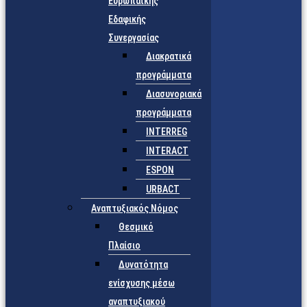
Ευρωπαϊκής
Εδαφικής
Συνεργασίας
Διακρατικά
προγράμματα
Διασυνοριακά
προγράμματα
INTERREG
INTERACT
ESPON
URBACT
Αναπτυξιακός Νόμος
Θεσμικό
Πλαίσιο
Δυνατότητα
ενίσχυσης μέσω
αναπτυξιακού