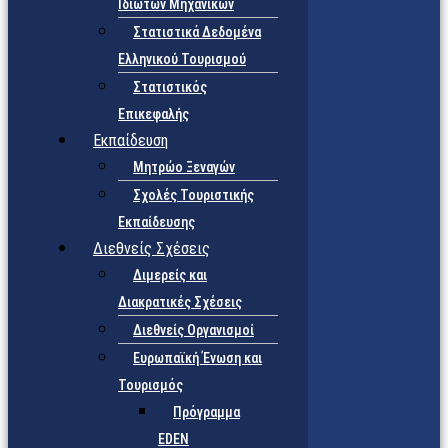
Ιδιωτών Μηχανικών
Στατιστικά Δεδομένα
Ελληνικού Τουρισμού
Στατιστικός
Επικεφαλής
Εκπαίδευση
Μητρώο Ξεναγών
Σχολές Τουριστικής
Εκπαίδευσης
Διεθνείς Σχέσεις
Διμερείς και
Διακρατικές Σχέσεις
Διεθνείς Οργανισμοί
Ευρωπαϊκή Ένωση και
Τουρισμός
Πρόγραμμα
EDEN