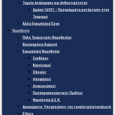
Ταμείο Ανάκαμψης και Ανθεκτικότητας
Δράση 16921 – Προγράμματα κατάρτισης στον
Τουρισμό
Άλλα Ευρωπαϊκά Έργα
Νομοθεσία
Πύλη Τουριστικής Νομοθεσίας
Βραχυχρόνια διαμονή
Ευρωπαϊκή Νομοθεσία
Συνθήκες
Κανονισμοί
Οδηγίες
Αποφάσεις
Ανακοινώσεις
Προπαρασκευαστικές Πράξεις
Νομολογία Δ.Ε.Κ.
Δικαιώματα -Υποχρεώσεις του τουρίστα/καταναλωτή
Ethics