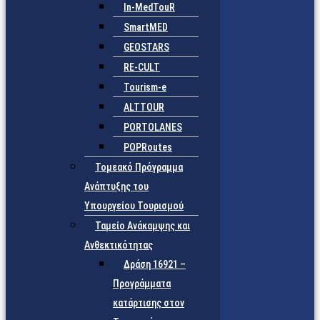
In-MedTouR
SmartMED
GEOSTARS
RE-CULT
Tourism-e
ALTTOUR
PORTOLANES
POPRoutes
Τομεακό Πρόγραμμα
Ανάπτυξης του
Υπουργείου Τουρισμού
Ταμείο Ανάκαμψης και
Ανθεκτικότητας
Δράση 16921 –
Προγράμματα
κατάρτισης στον