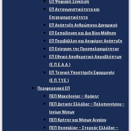
ΕΠ Ψηφιακή Σύγκλιση
ΕΠ Ανταγωνιστικότητα και
Επιχειρηματικότητα
ΕΠ Ανάπτυξη Ανθρώπινου Δυναμικού
ΕΠ Εκπαίδευση και Δια Βίου Μάθηση
ΕΠ Περιβάλλον και Αειφόρος Ανάπτυξη
ΕΠ Ενίσχυση της Προσπελασιμότητας
ΕΠ Εθνικό Αποθεματικό Απροβλέπτων
(Ε.Π.Ε.Α.Α.)
ΕΠ Τεχνική Υποστήριξη Εφαρμογής
(Ε.Π.Τ.Υ.Ε.)
Περιφερειακά ΕΠ
ΠΕΠ Μακεδονίας – Θράκης
ΠΕΠ Δυτικής Ελλάδας – Πελοποννήσου –
Ιονίων Νήσων
ΠΕΠ Κρήτης και Νήσων Αιγαίου
ΠΕΠ Θεσσαλίας – Στερεάς Ελλάδας –