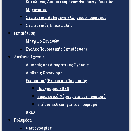
Κατάλογος Διαπιστευμένων Φορέων / Ιδιωτών
Μηχανικών
Στατιστικά Δεδομένα Ελληνικού Τουρισμού
Στατιστικός Επικεφαλής
Εκπαίδευση
Μητρώο Ξεναγών
Σχολές Τουριστικής Εκπαίδευσης
Διεθνείς Σχέσεις
Διμερείς και Διακρατικές Σχέσεις
Διεθνείς Οργανισμοί
Ευρωπαϊκή Ένωση και Τουρισμός
Πρόγραμμα EDEN
Ευρωπαϊκό Φόρουμ για τον Τουρισμό
Ετήσια Έκθεση για τον Τουρισμό
BREXIT
Πολυμέσα
Φωτογραφίες