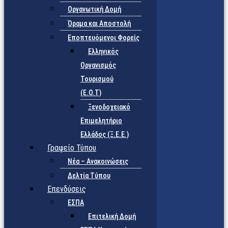
Οργανωτική Δομή
Όραμα και Αποστολή
Εποπτευόμενοι Φορείς
Eλληνικός
Οργανισμός
Τουρισμού
(Ε.Ο.Τ)
Ξενοδοχειακό
Επιμελητήριο
Ελλάδος (Ξ.Ε.Ε.)
Γραφείο Τύπου
Νέα – Ανακοινώσεις
Δελτία Τύπου
Επενδύσεις
ΕΣΠΑ
Επιτελική Δομή