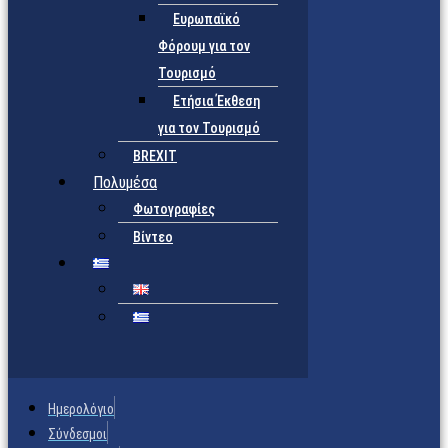
Ευρωπαϊκό
Φόρουμ για τον
Τουρισμό
Ετήσια Έκθεση
για τον Τουρισμό
BREXIT
Πολυμέσα
Φωτογραφίες
Βίντεο
Ημερολόγιο
Σύνδεσμοι