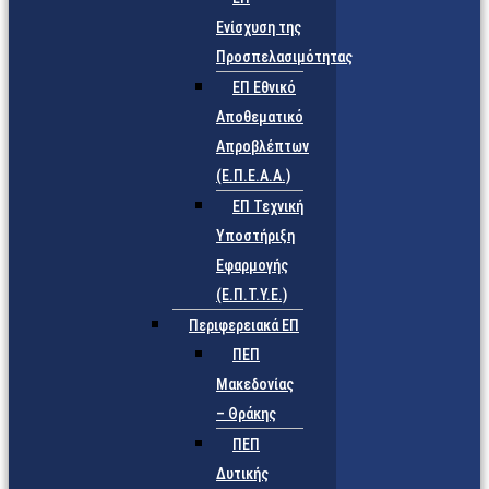
Ενίσχυση της
Προσπελασιμότητας
ΕΠ Εθνικό
Αποθεματικό
Απροβλέπτων
(Ε.Π.Ε.Α.Α.)
ΕΠ Τεχνική
Υποστήριξη
Εφαρμογής
(Ε.Π.Τ.Υ.Ε.)
Περιφερειακά ΕΠ
ΠΕΠ
Μακεδονίας
– Θράκης
ΠΕΠ
Δυτικής