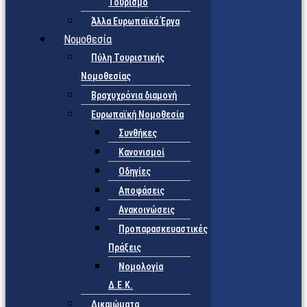
Τουρισμό
Άλλα Ευρωπαϊκά Έργα
Νομοθεσία
Πύλη Τουριστικής
Νομοθεσίας
Βραχυχρόνια διαμονή
Ευρωπαϊκή Νομοθεσία
Συνθήκες
Κανονισμοί
Οδηγίες
Αποφάσεις
Ανακοινώσεις
Προπαρασκευαστικές
Πράξεις
Νομολογία
Δ.Ε.Κ.
Δικαιώματα