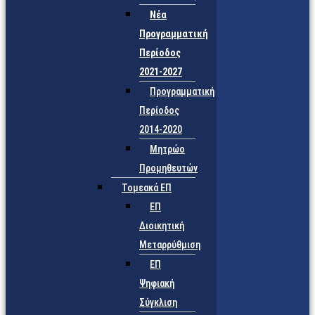
Νέα
Προγραμματική
Περίοδος
2021-2027
Προγραμματική
Περίοδος
2014-2020
Μητρώο
Προμηθευτών
Τομεακά ΕΠ
ΕΠ
Διοικητική
Μεταρρύθμιση
ΕΠ
Ψηφιακή
Σύγκλιση