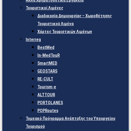
Άλλα Χρηματοδοτικά Εργαλεία
Τουριστικοί Λιμένες
Διαδικασία Δημιουργίας – Χωροθέτησης
Τουριστικού Λιμένα
Χάρτες Τουριστικών Λιμένων
Interreg
BestMed
In-MedTouR
SmartMED
GEOSTARS
RE-CULT
Tourism-e
ALTTOUR
PORTOLANES
POPRoutes
Τομεακό Πρόγραμμα Ανάπτυξης του Υπουργείου
Τουρισμού