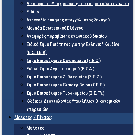
Δικαιώματα -Υποχρεώσεις του τουρίστα/καταναλωτή
Ethics
Αναγγελία άσκησης επαγγέλματος ξεναγού
Μονάδα Εσωτερικού Ελέγχου
Αναφορές παραβίασης ενωσιακού δικαίου
Ειδικό Σήμα Ποιότητας για την Ελληνική Κουζίνα
(Ε.Σ.Π.Ε.Κ)
Σήμα Επισκέψιμου Οινοποιείου (Σ.Ε.Ο.)
Ειδικό Σήμα Αγροτουρισμού (Ε.Σ.Α.)
Σήμα Επισκέψιμου Ζυθοποιείου (Σ.Ε.Ζ.)
Σήμα Επισκέψιμου Ελαιοτριβείου (Σ.Ε.Ε.)
Σήμα Επισκέψιμου Τυροκομείου (Σ.Ε.TY.)
Κώδικας Δεοντολογίας Υπαλλήλων Οικονομικών
Υπηρεσιών
Μελέτες / Πίνακες
Μελέτες