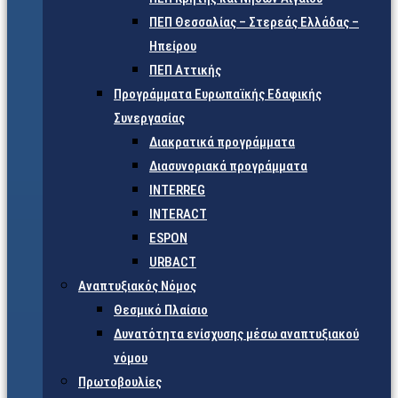
ΠΕΠ Θεσσαλίας – Στερεάς Ελλάδας –
Ηπείρου
ΠΕΠ Αττικής
Προγράμματα Ευρωπαϊκής Εδαφικής
Συνεργασίας
Διακρατικά προγράμματα
Διασυνοριακά προγράμματα
INTERREG
INTERACT
ESPON
URBACT
Αναπτυξιακός Νόμος
Θεσμικό Πλαίσιο
Δυνατότητα ενίσχυσης μέσω αναπτυξιακού
νόμου
Πρωτοβουλίες