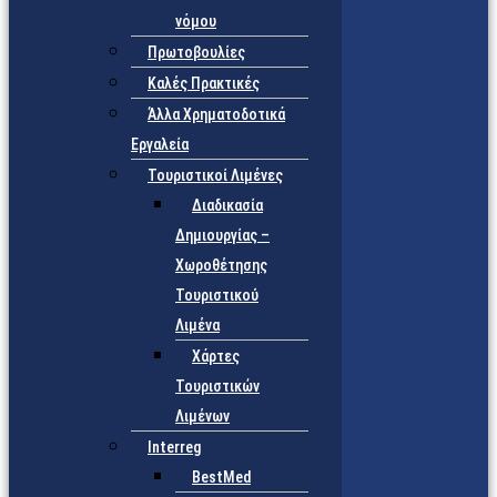
νόμου
Πρωτοβουλίες
Καλές Πρακτικές
Άλλα Χρηματοδοτικά
Εργαλεία
Τουριστικοί Λιμένες
Διαδικασία
Δημιουργίας –
Χωροθέτησης
Τουριστικού
Λιμένα
Χάρτες
Τουριστικών
Λιμένων
Interreg
BestMed