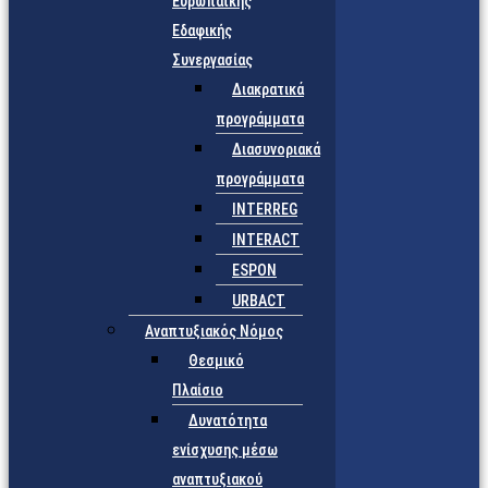
Ευρωπαϊκής
Εδαφικής
Συνεργασίας
Διακρατικά
προγράμματα
Διασυνοριακά
προγράμματα
INTERREG
INTERACT
ESPON
URBACT
Αναπτυξιακός Νόμος
Θεσμικό
Πλαίσιο
Δυνατότητα
ενίσχυσης μέσω
αναπτυξιακού