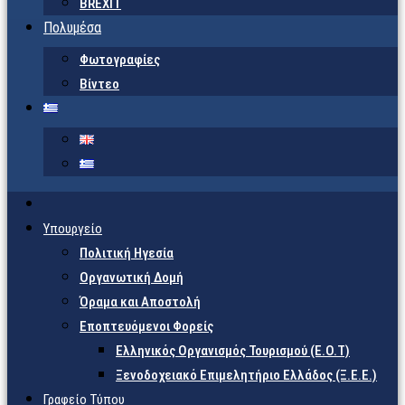
BREXIT
Πολυμέσα
Φωτογραφίες
Βίντεο
Υπουργείο
Πολιτική Ηγεσία
Οργανωτική Δομή
Όραμα και Αποστολή
Εποπτευόμενοι Φορείς
Eλληνικός Οργανισμός Τουρισμού (Ε.Ο.Τ)
Ξενοδοχειακό Επιμελητήριο Ελλάδος (Ξ.Ε.Ε.)
Γραφείο Τύπου