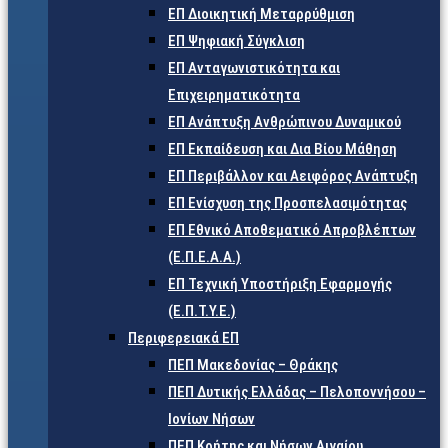
ΕΠ Διοικητική Μεταρρύθμιση
ΕΠ Ψηφιακή Σύγκλιση
ΕΠ Ανταγωνιστικότητα και
Επιχειρηματικότητα
ΕΠ Ανάπτυξη Ανθρώπινου Δυναμικού
ΕΠ Εκπαίδευση και Δια Βίου Μάθηση
ΕΠ Περιβάλλον και Αειφόρος Ανάπτυξη
ΕΠ Ενίσχυση της Προσπελασιμότητας
ΕΠ Εθνικό Αποθεματικό Απροβλέπτων
(Ε.Π.Ε.Α.Α.)
ΕΠ Τεχνική Υποστήριξη Εφαρμογής
(Ε.Π.Τ.Υ.Ε.)
Περιφερειακά ΕΠ
ΠΕΠ Μακεδονίας – Θράκης
ΠΕΠ Δυτικής Ελλάδας – Πελοποννήσου –
Ιονίων Νήσων
ΠΕΠ Κρήτης και Νήσων Αιγαίου