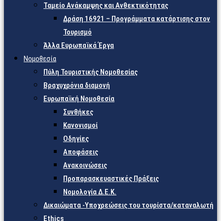
Ταμείο Ανάκαμψης και Ανθεκτικότητας
Δράση 16921 – Προγράμματα κατάρτισης στον
Τουρισμό
Άλλα Ευρωπαϊκά Έργα
Νομοθεσία
Πύλη Τουριστικής Νομοθεσίας
Βραχυχρόνια διαμονή
Ευρωπαϊκή Νομοθεσία
Συνθήκες
Κανονισμοί
Οδηγίες
Αποφάσεις
Ανακοινώσεις
Προπαρασκευαστικές Πράξεις
Νομολογία Δ.Ε.Κ.
Δικαιώματα -Υποχρεώσεις του τουρίστα/καταναλωτή
Ethics