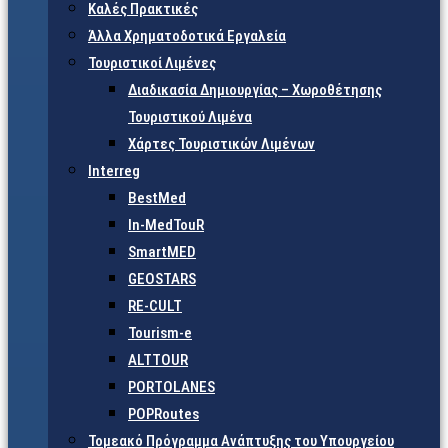
Καλές Πρακτικές
Άλλα Χρηματοδοτικά Εργαλεία
Τουριστικοί Λιμένες
Διαδικασία Δημιουργίας – Χωροθέτησης
Τουριστικού Λιμένα
Χάρτες Τουριστικών Λιμένων
Interreg
BestMed
In-MedTouR
SmartMED
GEOSTARS
RE-CULT
Tourism-e
ALTTOUR
PORTOLANES
POPRoutes
Τομεακό Πρόγραμμα Ανάπτυξης του Υπουργείου