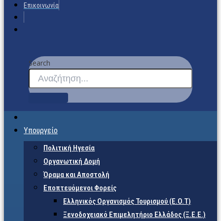
Επικοινωνία
Search
Υπουργείο
Πολιτική Ηγεσία
Οργανωτική Δομή
Όραμα και Αποστολή
Εποπτευόμενοι Φορείς
Eλληνικός Οργανισμός Τουρισμού (Ε.Ο.Τ)
Ξενοδοχειακό Επιμελητήριο Ελλάδος (Ξ.Ε.Ε.)