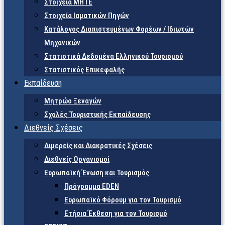
Στοιχεία ΜΗΤΕ
Στοιχεία Ιαματικών Πηγών
Κατάλογος Διαπιστευμένων Φορέων / Ιδιωτών
Μηχανικών
Στατιστικά Δεδομένα Ελληνικού Τουρισμού
Στατιστικός Επικεφαλής
Εκπαίδευση
Μητρώο Ξεναγών
Σχολές Τουριστικής Εκπαίδευσης
Διεθνείς Σχέσεις
Διμερείς και Διακρατικές Σχέσεις
Διεθνείς Οργανισμοί
Ευρωπαϊκή Ένωση και Τουρισμός
Πρόγραμμα EDEN
Ευρωπαϊκό Φόρουμ για τον Τουρισμό
Ετήσια Έκθεση για τον Τουρισμό