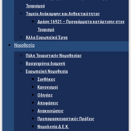
Τουρισμού
Ταμείο Ανάκαμψης και Ανθεκτικότητας
Δράση 16921 – Προγράμματα κατάρτισης στον
Τουρισμό
Άλλα Ευρωπαϊκά Έργα
Νομοθεσία
Πύλη Τουριστικής Νομοθεσίας
Βραχυχρόνια διαμονή
Ευρωπαϊκή Νομοθεσία
Συνθήκες
Κανονισμοί
Οδηγίες
Αποφάσεις
Ανακοινώσεις
Προπαρασκευαστικές Πράξεις
Νομολογία Δ.Ε.Κ.