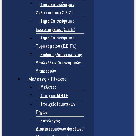
Σήμα Επισκέψιμου
Ζυθοποιείου (Σ.Ε.Ζ.)
Σήμα Επισκέψιμου
Ελαιοτριβείου (Σ.Ε.Ε.)
Σήμα Επισκέψιμου
Τυροκομείου (Σ.Ε.TY.)
Κώδικας Δεοντολογίας
Υπαλλήλων Οικονομικών
Υπηρεσιών
Μελέτες / Πίνακες
Μελέτες
Στοιχεία ΜΗΤΕ
Στοιχεία Ιαματικών
Πηγών
Κατάλογος
Διαπιστευμένων Φορέων /