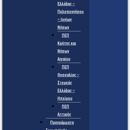
Ελλάδας –
Πελοποννήσου
– Ιονίων
Νήσων
ΠΕΠ
Κρήτης και
Νήσων
Αιγαίου
ΠΕΠ
Θεσσαλίας –
Στερεάς
Ελλάδας –
Ηπείρου
ΠΕΠ
Αττικής
Προγράμματα