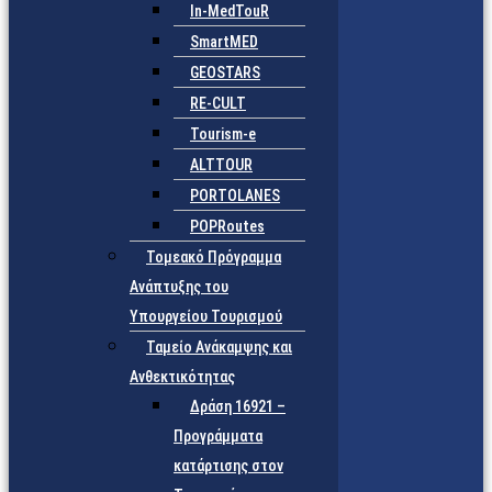
In-MedTouR
SmartMED
GEOSTARS
RE-CULT
Tourism-e
ALTTOUR
PORTOLANES
POPRoutes
Τομεακό Πρόγραμμα
Ανάπτυξης του
Υπουργείου Τουρισμού
Ταμείο Ανάκαμψης και
Ανθεκτικότητας
Δράση 16921 –
Προγράμματα
κατάρτισης στον