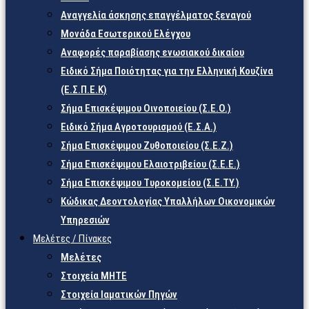
Αναγγελία άσκησης επαγγέλματος ξεναγού
Μονάδα Εσωτερικού Ελέγχου
Αναφορές παραβίασης ενωσιακού δικαίου
Ειδικό Σήμα Ποιότητας για την Ελληνική Κουζίνα
(Ε.Σ.Π.Ε.Κ)
Σήμα Επισκέψιμου Οινοποιείου (Σ.Ε.Ο.)
Ειδικό Σήμα Αγροτουρισμού (Ε.Σ.Α.)
Σήμα Επισκέψιμου Ζυθοποιείου (Σ.Ε.Ζ.)
Σήμα Επισκέψιμου Ελαιοτριβείου (Σ.Ε.Ε.)
Σήμα Επισκέψιμου Τυροκομείου (Σ.Ε.TY.)
Κώδικας Δεοντολογίας Υπαλλήλων Οικονομικών
Υπηρεσιών
Μελέτες / Πίνακες
Μελέτες
Στοιχεία ΜΗΤΕ
Στοιχεία Ιαματικών Πηγών