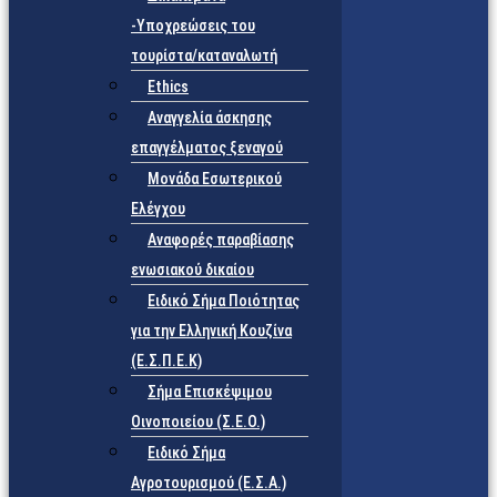
-Υποχρεώσεις του
τουρίστα/καταναλωτή
Ethics
Αναγγελία άσκησης
επαγγέλματος ξεναγού
Μονάδα Εσωτερικού
Ελέγχου
Αναφορές παραβίασης
ενωσιακού δικαίου
Ειδικό Σήμα Ποιότητας
για την Ελληνική Κουζίνα
(Ε.Σ.Π.Ε.Κ)
Σήμα Επισκέψιμου
Οινοποιείου (Σ.Ε.Ο.)
Ειδικό Σήμα
Αγροτουρισμού (Ε.Σ.Α.)