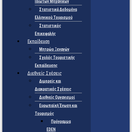
Ιδιωτών Μηχανικών
Στατιστικά Δεδομένα
Ελληνικού Τουρισμού
Στατιστικός
Επικεφαλής
Εκπαίδευση
Μητρώο Ξεναγών
Σχολές Τουριστικής
Εκπαίδευσης
Διεθνείς Σχέσεις
Διμερείς και
Διακρατικές Σχέσεις
Διεθνείς Οργανισμοί
Ευρωπαϊκή Ένωση και
Τουρισμός
Πρόγραμμα
EDEN