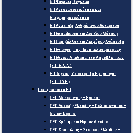
ΕΠ Ψηφιακή Σύγκλιση
ΕΠ Ανταγωνιστικότητα και
Επιχειρηματικότητα
ΕΠ Ανάπτυξη Ανθρώπινου Δυναμικού
ΕΠ Εκπαίδευση και Δια Βίου Μάθηση
ΕΠ Περιβάλλον και Αειφόρος Ανάπτυξη
ΕΠ Ενίσχυση της Προσπελασιμότητας
ΕΠ Εθνικό Αποθεματικό Απροβλέπτων
(Ε.Π.Ε.Α.Α.)
ΕΠ Τεχνική Υποστήριξη Εφαρμογής
(Ε.Π.Τ.Υ.Ε.)
Περιφερειακά ΕΠ
ΠΕΠ Μακεδονίας – Θράκης
ΠΕΠ Δυτικής Ελλάδας – Πελοποννήσου –
Ιονίων Νήσων
ΠΕΠ Κρήτης και Νήσων Αιγαίου
ΠΕΠ Θεσσαλίας – Στερεάς Ελλάδας –