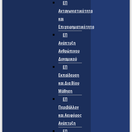
ΕΠ
Ανταγωνιστικότητα
και
Επιχειρηματικότητα
ΕΠ
Ανάπτυξη
Ανθρώπινου
Δυναμικού
ΕΠ
Εκπαίδευση
και Δια Βίου
Μάθηση
ΕΠ
Περιβάλλον
και Αειφόρος
Ανάπτυξη
ΕΠ