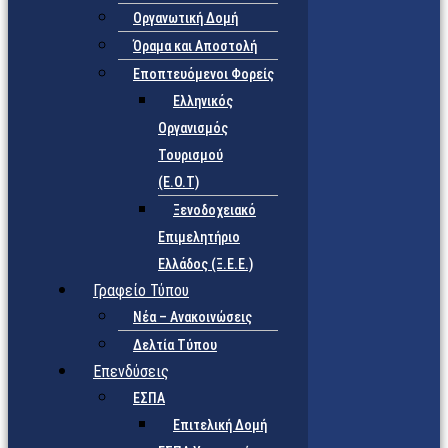
Οργανωτική Δομή
Όραμα και Αποστολή
Εποπτευόμενοι Φορείς
Eλληνικός
Οργανισμός
Τουρισμού
(Ε.Ο.Τ)
Ξενοδοχειακό
Επιμελητήριο
Ελλάδος (Ξ.Ε.Ε.)
Γραφείο Τύπου
Νέα – Ανακοινώσεις
Δελτία Τύπου
Επενδύσεις
ΕΣΠΑ
Επιτελική Δομή