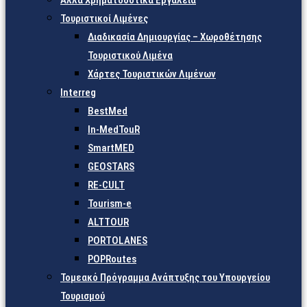
Άλλα Χρηματοδοτικά Εργαλεία
Τουριστικοί Λιμένες
Διαδικασία Δημιουργίας – Χωροθέτησης
Τουριστικού Λιμένα
Χάρτες Τουριστικών Λιμένων
Interreg
BestMed
In-MedTouR
SmartMED
GEOSTARS
RE-CULT
Tourism-e
ALTTOUR
PORTOLANES
POPRoutes
Τομεακό Πρόγραμμα Ανάπτυξης του Υπουργείου
Τουρισμού