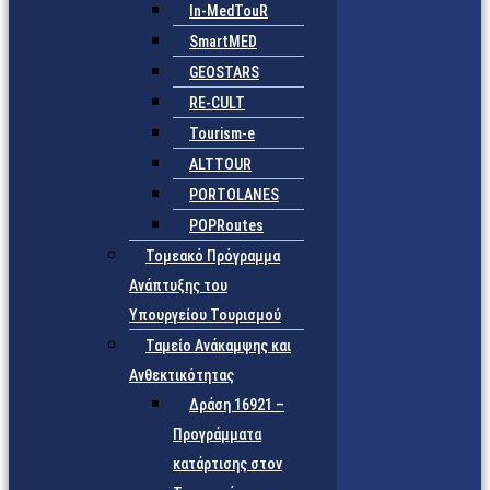
In-MedTouR
SmartMED
GEOSTARS
RE-CULT
Tourism-e
ALTTOUR
PORTOLANES
POPRoutes
Τομεακό Πρόγραμμα
Ανάπτυξης του
Υπουργείου Τουρισμού
Ταμείο Ανάκαμψης και
Ανθεκτικότητας
Δράση 16921 –
Προγράμματα
κατάρτισης στον