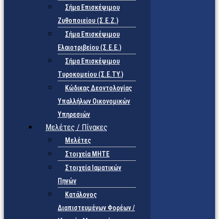
Σήμα Επισκέψιμου
Ζυθοποιείου (Σ.Ε.Ζ.)
Σήμα Επισκέψιμου
Ελαιοτριβείου (Σ.Ε.Ε.)
Σήμα Επισκέψιμου
Τυροκομείου (Σ.Ε.TY.)
Κώδικας Δεοντολογίας
Υπαλλήλων Οικονομικών
Υπηρεσιών
Μελέτες / Πίνακες
Μελέτες
Στοιχεία ΜΗΤΕ
Στοιχεία Ιαματικών
Πηγών
Κατάλογος
Διαπιστευμένων Φορέων /