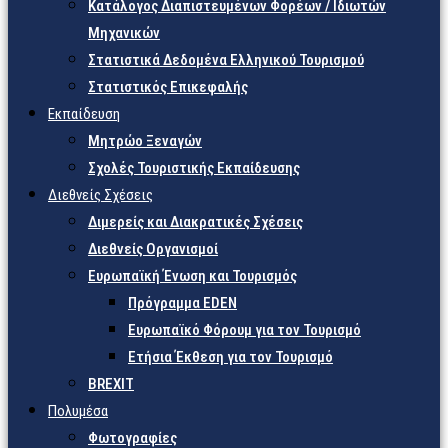
Κατάλογος Διαπιστευμένων Φορέων / Ιδιωτών
Μηχανικών
Στατιστικά Δεδομένα Ελληνικού Τουρισμού
Στατιστικός Επικεφαλής
Εκπαίδευση
Μητρώο Ξεναγών
Σχολές Τουριστικής Εκπαίδευσης
Διεθνείς Σχέσεις
Διμερείς και Διακρατικές Σχέσεις
Διεθνείς Οργανισμοί
Ευρωπαϊκή Ένωση και Τουρισμός
Πρόγραμμα EDEN
Ευρωπαϊκό Φόρουμ για τον Τουρισμό
Ετήσια Έκθεση για τον Τουρισμό
BREXIT
Πολυμέσα
Φωτογραφίες