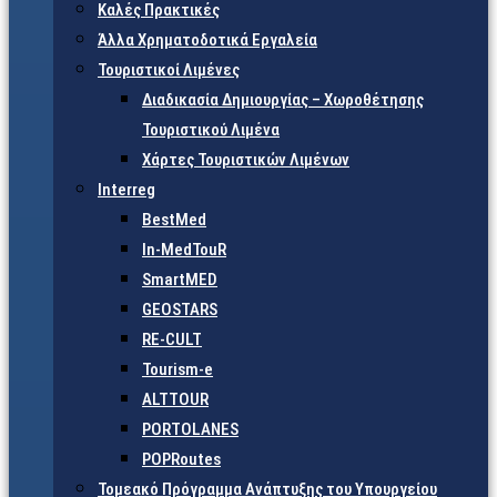
Καλές Πρακτικές
Άλλα Χρηματοδοτικά Εργαλεία
Τουριστικοί Λιμένες
Διαδικασία Δημιουργίας – Χωροθέτησης
Τουριστικού Λιμένα
Χάρτες Τουριστικών Λιμένων
Interreg
BestMed
In-MedTouR
SmartMED
GEOSTARS
RE-CULT
Tourism-e
ALTTOUR
PORTOLANES
POPRoutes
Τομεακό Πρόγραμμα Ανάπτυξης του Υπουργείου