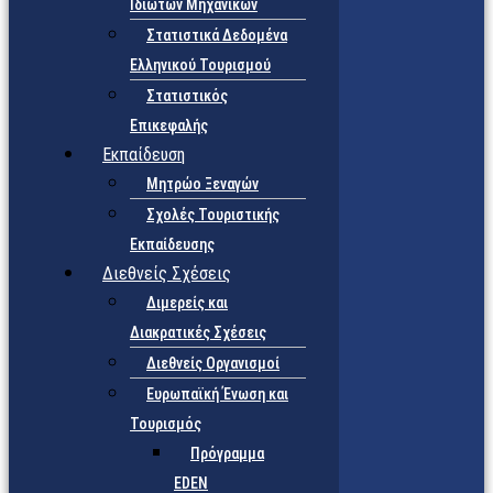
Ιδιωτών Μηχανικών
Στατιστικά Δεδομένα
Ελληνικού Τουρισμού
Στατιστικός
Επικεφαλής
Εκπαίδευση
Μητρώο Ξεναγών
Σχολές Τουριστικής
Εκπαίδευσης
Διεθνείς Σχέσεις
Διμερείς και
Διακρατικές Σχέσεις
Διεθνείς Οργανισμοί
Ευρωπαϊκή Ένωση και
Τουρισμός
Πρόγραμμα
EDEN