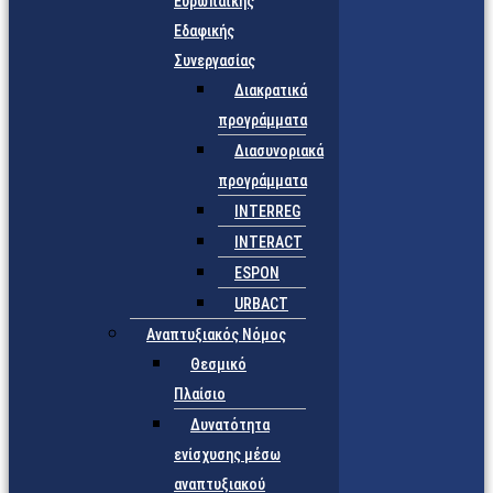
Ευρωπαϊκής
Εδαφικής
Συνεργασίας
Διακρατικά
προγράμματα
Διασυνοριακά
προγράμματα
INTERREG
INTERACT
ESPON
URBACT
Αναπτυξιακός Νόμος
Θεσμικό
Πλαίσιο
Δυνατότητα
ενίσχυσης μέσω
αναπτυξιακού