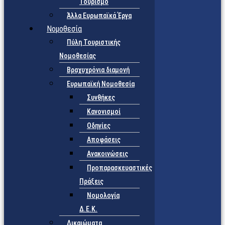
Τουρισμό
Άλλα Ευρωπαϊκά Έργα
Νομοθεσία
Πύλη Τουριστικής
Νομοθεσίας
Βραχυχρόνια διαμονή
Ευρωπαϊκή Νομοθεσία
Συνθήκες
Κανονισμοί
Οδηγίες
Αποφάσεις
Ανακοινώσεις
Προπαρασκευαστικές
Πράξεις
Νομολογία
Δ.Ε.Κ.
Δικαιώματα