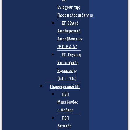
Ενίσχυση της
Προσπελασιμότητας
ΕΠ Εθνικό
Αποθεματικό
Απροβλέπτων
(Ε.Π.Ε.Α.Α.)
ΕΠ Τεχνική
Υποστήριξη
Εφαρμογής
(Ε.Π.Τ.Υ.Ε.)
Περιφερειακά ΕΠ
ΠΕΠ
Μακεδονίας
– Θράκης
ΠΕΠ
Δυτικής