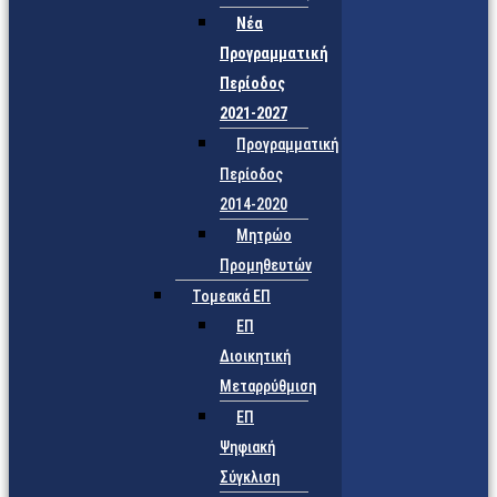
Νέα
Προγραμματική
Περίοδος
2021-2027
Προγραμματική
Περίοδος
2014-2020
Μητρώο
Προμηθευτών
Τομεακά ΕΠ
ΕΠ
Διοικητική
Μεταρρύθμιση
ΕΠ
Ψηφιακή
Σύγκλιση