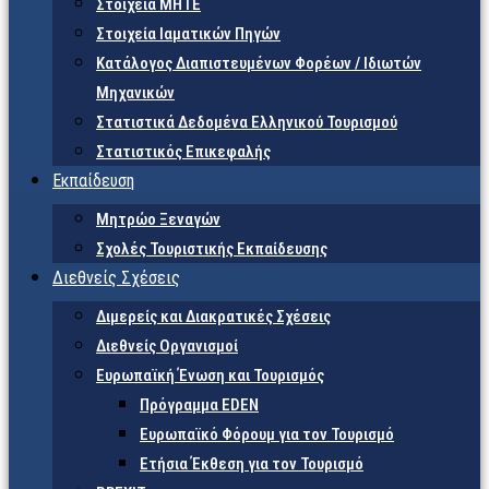
Στοιχεία ΜΗΤΕ
Στοιχεία Ιαματικών Πηγών
Κατάλογος Διαπιστευμένων Φορέων / Ιδιωτών
Μηχανικών
Στατιστικά Δεδομένα Ελληνικού Τουρισμού
Στατιστικός Επικεφαλής
Εκπαίδευση
Μητρώο Ξεναγών
Σχολές Τουριστικής Εκπαίδευσης
Διεθνείς Σχέσεις
Διμερείς και Διακρατικές Σχέσεις
Διεθνείς Οργανισμοί
Ευρωπαϊκή Ένωση και Τουρισμός
Πρόγραμμα EDEN
Ευρωπαϊκό Φόρουμ για τον Τουρισμό
Ετήσια Έκθεση για τον Τουρισμό