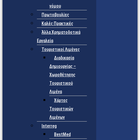
νόμου
Πρωτοβουλίες
Καλές Πρακτικές
Άλλα Χρηματοδοτικά
Εργαλεία
Τουριστικοί Λιμένες
Διαδικασία
Δημιουργίας –
Χωροθέτησης
Τουριστικού
Λιμένα
Χάρτες
Τουριστικών
Λιμένων
Interreg
BestMed