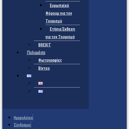
Ευρωπαϊκό
Φόρουμ για τον
Τουρισμό
Ετήσια Έκθεση
για τον Τουρισμό
BREXIT
Πολυμέσα
Φωτογραφίες
Βίντεο
Ημερολόγιο
Σύνδεσμοι