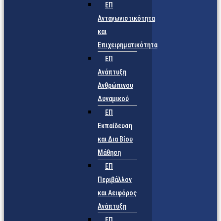
ΕΠ
Ανταγωνιστικότητα
και
Επιχειρηματικότητα
ΕΠ
Ανάπτυξη
Ανθρώπινου
Δυναμικού
ΕΠ
Εκπαίδευση
και Δια Βίου
Μάθηση
ΕΠ
Περιβάλλον
και Αειφόρος
Ανάπτυξη
ΕΠ