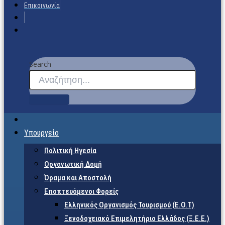
Επικοινωνία
Search
Υπουργείο
Πολιτική Ηγεσία
Οργανωτική Δομή
Όραμα και Αποστολή
Εποπτευόμενοι Φορείς
Eλληνικός Οργανισμός Τουρισμού (Ε.Ο.Τ)
Ξενοδοχειακό Επιμελητήριο Ελλάδος (Ξ.Ε.Ε.)