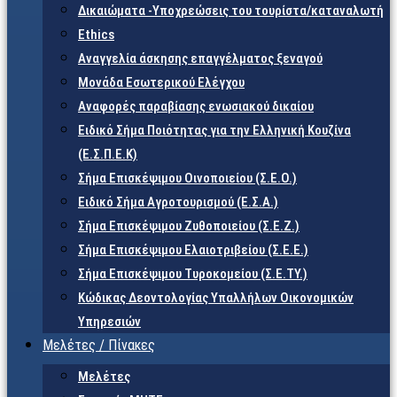
Δικαιώματα -Υποχρεώσεις του τουρίστα/καταναλωτή
Ethics
Αναγγελία άσκησης επαγγέλματος ξεναγού
Μονάδα Εσωτερικού Ελέγχου
Αναφορές παραβίασης ενωσιακού δικαίου
Ειδικό Σήμα Ποιότητας για την Ελληνική Κουζίνα
(Ε.Σ.Π.Ε.Κ)
Σήμα Επισκέψιμου Οινοποιείου (Σ.Ε.Ο.)
Ειδικό Σήμα Αγροτουρισμού (Ε.Σ.Α.)
Σήμα Επισκέψιμου Ζυθοποιείου (Σ.Ε.Ζ.)
Σήμα Επισκέψιμου Ελαιοτριβείου (Σ.Ε.Ε.)
Σήμα Επισκέψιμου Τυροκομείου (Σ.Ε.TY.)
Κώδικας Δεοντολογίας Υπαλλήλων Οικονομικών
Υπηρεσιών
Μελέτες / Πίνακες
Μελέτες