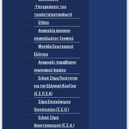
-Υποχρεώσεις του
τουρίστα/καταναλωτή
Ethics
Αναγγελία άσκησης
επαγγέλματος ξεναγού
Μονάδα Εσωτερικού
Ελέγχου
Αναφορές παραβίασης
ενωσιακού δικαίου
Ειδικό Σήμα Ποιότητας
για την Ελληνική Κουζίνα
(Ε.Σ.Π.Ε.Κ)
Σήμα Επισκέψιμου
Οινοποιείου (Σ.Ε.Ο.)
Ειδικό Σήμα
Αγροτουρισμού (Ε.Σ.Α.)