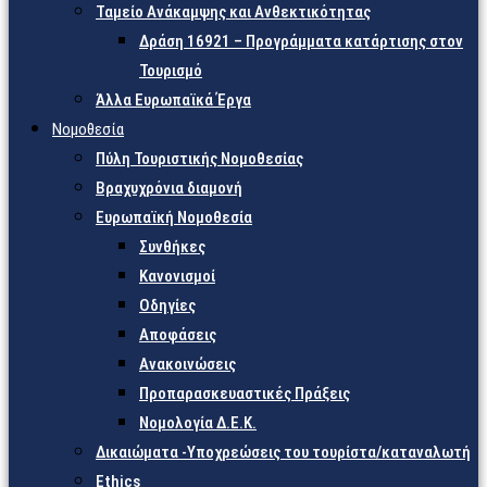
Ταμείο Ανάκαμψης και Ανθεκτικότητας
Δράση 16921 – Προγράμματα κατάρτισης στον
Τουρισμό
Άλλα Ευρωπαϊκά Έργα
Νομοθεσία
Πύλη Τουριστικής Νομοθεσίας
Βραχυχρόνια διαμονή
Ευρωπαϊκή Νομοθεσία
Συνθήκες
Κανονισμοί
Οδηγίες
Αποφάσεις
Ανακοινώσεις
Προπαρασκευαστικές Πράξεις
Νομολογία Δ.Ε.Κ.
Δικαιώματα -Υποχρεώσεις του τουρίστα/καταναλωτή
Ethics