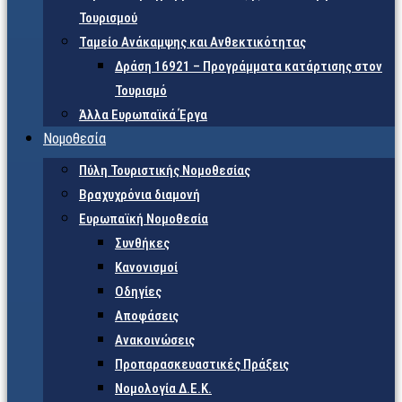
Τουρισμού
Ταμείο Ανάκαμψης και Ανθεκτικότητας
Δράση 16921 – Προγράμματα κατάρτισης στον
Τουρισμό
Άλλα Ευρωπαϊκά Έργα
Νομοθεσία
Πύλη Τουριστικής Νομοθεσίας
Βραχυχρόνια διαμονή
Ευρωπαϊκή Νομοθεσία
Συνθήκες
Κανονισμοί
Οδηγίες
Αποφάσεις
Ανακοινώσεις
Προπαρασκευαστικές Πράξεις
Νομολογία Δ.Ε.Κ.