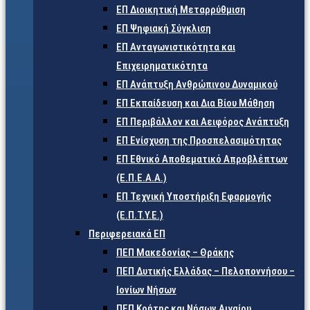
ΕΠ Διοικητική Μεταρρύθμιση
ΕΠ Ψηφιακή Σύγκλιση
ΕΠ Ανταγωνιστικότητα και
Επιχειρηματικότητα
ΕΠ Ανάπτυξη Ανθρώπινου Δυναμικού
ΕΠ Εκπαίδευση και Δια Βίου Μάθηση
ΕΠ Περιβάλλον και Αειφόρος Ανάπτυξη
ΕΠ Ενίσχυση της Προσπελασιμότητας
ΕΠ Εθνικό Αποθεματικό Απροβλέπτων
(Ε.Π.Ε.Α.Α.)
ΕΠ Τεχνική Υποστήριξη Εφαρμογής
(Ε.Π.Τ.Υ.Ε.)
Περιφερειακά ΕΠ
ΠΕΠ Μακεδονίας – Θράκης
ΠΕΠ Δυτικής Ελλάδας – Πελοποννήσου –
Ιονίων Νήσων
ΠΕΠ Κρήτης και Νήσων Αιγαίου