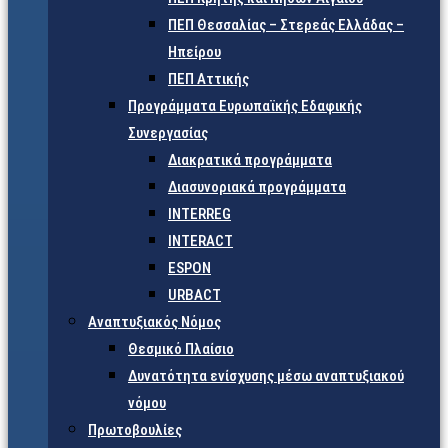
ΠΕΠ Θεσσαλίας – Στερεάς Ελλάδας –
Ηπείρου
ΠΕΠ Αττικής
Προγράμματα Ευρωπαϊκής Εδαφικής
Συνεργασίας
Διακρατικά προγράμματα
Διασυνοριακά προγράμματα
INTERREG
INTERACT
ESPON
URBACT
Αναπτυξιακός Νόμος
Θεσμικό Πλαίσιο
Δυνατότητα ενίσχυσης μέσω αναπτυξιακού
νόμου
Πρωτοβουλίες