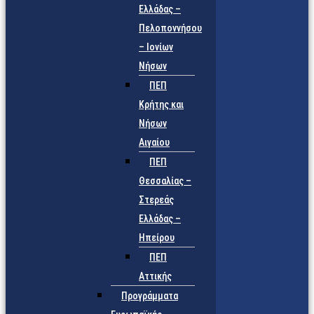
Ελλάδας –
Πελοποννήσου
– Ιονίων
Νήσων
ΠΕΠ
Κρήτης και
Νήσων
Αιγαίου
ΠΕΠ
Θεσσαλίας –
Στερεάς
Ελλάδας –
Ηπείρου
ΠΕΠ
Αττικής
Προγράμματα