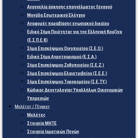
Αναγγελία άσκησης επαγγέλματος ξεναγού
Μονάδα Εσωτερικού Ελέγχου
Αναφορές παραβίασης ενωσιακού δικαίου
Ειδικό Σήμα Ποιότητας για την Ελληνική Κουζίνα
(Ε.Σ.Π.Ε.Κ)
Σήμα Επισκέψιμου Οινοποιείου (Σ.Ε.Ο.)
Ειδικό Σήμα Αγροτουρισμού (Ε.Σ.Α.)
Σήμα Επισκέψιμου Ζυθοποιείου (Σ.Ε.Ζ.)
Σήμα Επισκέψιμου Ελαιοτριβείου (Σ.Ε.Ε.)
Σήμα Επισκέψιμου Τυροκομείου (Σ.Ε.TY.)
Κώδικας Δεοντολογίας Υπαλλήλων Οικονομικών
Υπηρεσιών
Μελέτες / Πίνακες
Μελέτες
Στοιχεία ΜΗΤΕ
Στοιχεία Ιαματικών Πηγών