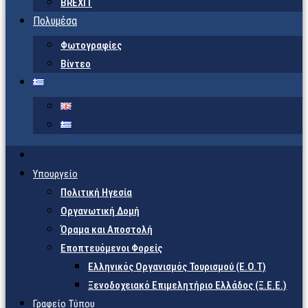
BREXIT
Πολυμέσα
Φωτογραφίες
Βίντεο
Υπουργείο
Πολιτική Ηγεσία
Οργανωτική Δομή
Όραμα και Αποστολή
Εποπτευόμενοι Φορείς
Eλληνικός Οργανισμός Τουρισμού (Ε.Ο.Τ)
Ξενοδοχειακό Επιμελητήριο Ελλάδος (Ξ.Ε.Ε.)
Γραφείο Τύπου