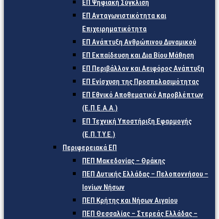
ΕΠ Ψηφιακή Σύγκλιση
ΕΠ Ανταγωνιστικότητα και
Επιχειρηματικότητα
ΕΠ Ανάπτυξη Ανθρώπινου Δυναμικού
ΕΠ Εκπαίδευση και Δια Βίου Μάθηση
ΕΠ Περιβάλλον και Αειφόρος Ανάπτυξη
ΕΠ Ενίσχυση της Προσπελασιμότητας
ΕΠ Εθνικό Αποθεματικό Απροβλέπτων
(Ε.Π.Ε.Α.Α.)
ΕΠ Τεχνική Υποστήριξη Εφαρμογής
(Ε.Π.Τ.Υ.Ε.)
Περιφερειακά ΕΠ
ΠΕΠ Μακεδονίας – Θράκης
ΠΕΠ Δυτικής Ελλάδας – Πελοποννήσου –
Ιονίων Νήσων
ΠΕΠ Κρήτης και Νήσων Αιγαίου
ΠΕΠ Θεσσαλίας – Στερεάς Ελλάδας –