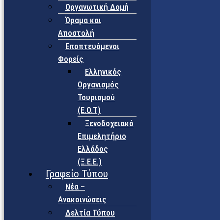
Οργανωτική Δομή
Όραμα και
Αποστολή
Εποπτευόμενοι
Φορείς
Eλληνικός
Οργανισμός
Τουρισμού
(Ε.Ο.Τ)
Ξενοδοχειακό
Επιμελητήριο
Ελλάδος
(Ξ.Ε.Ε.)
Γραφείο Τύπου
Νέα –
Ανακοινώσεις
Δελτία Τύπου