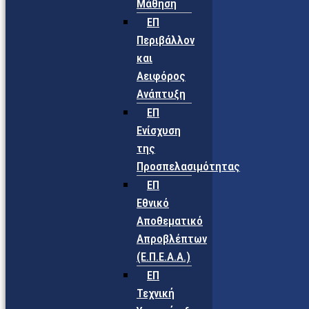
Μάθηση
ΕΠ
Περιβάλλον
και
Αειφόρος
Ανάπτυξη
ΕΠ
Ενίσχυση
της
Προσπελασιμότητας
ΕΠ
Εθνικό
Αποθεματικό
Απροβλέπτων
(Ε.Π.Ε.Α.Α.)
ΕΠ
Τεχνική