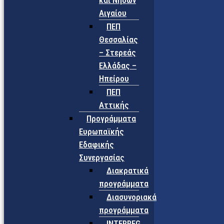
και Νήσων
Αιγαίου
ΠΕΠ
Θεσσαλίας
– Στερεάς
Ελλάδας –
Ηπείρου
ΠΕΠ
Αττικής
Προγράμματα
Ευρωπαϊκής
Εδαφικής
Συνεργασίας
Διακρατικά
προγράμματα
Διασυνοριακά
προγράμματα
INTERREG