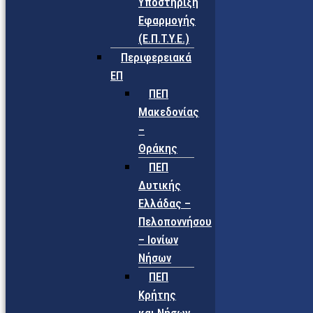
Υποστήριξη
Εφαρμογής
(Ε.Π.Τ.Υ.Ε.)
Περιφερειακά
ΕΠ
ΠΕΠ
Μακεδονίας
–
Θράκης
ΠΕΠ
Δυτικής
Ελλάδας –
Πελοποννήσου
– Ιονίων
Νήσων
ΠΕΠ
Κρήτης