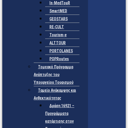
In-MedTouR
SmartMED
GEOSTARS
RE-CULT
Tourism-e
ALTTOUR
PORTOLANES
POPRoutes
Τομεακό Πρόγραμμα
Ανάπτυξης του
Υπουργείου Τουρισμού
Ταμείο Ανάκαμψης και
Ανθεκτικότητας
Δράση 16921 –
Προγράμματα
κατάρτισης στον