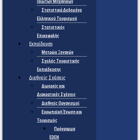
Ιδιωτών Μηχανικών
Στατιστικά Δεδομένα
Ελληνικού Τουρισμού
Στατιστικός
Επικεφαλής
Εκπαίδευση
Μητρώο Ξεναγών
Σχολές Τουριστικής
Εκπαίδευσης
Διεθνείς Σχέσεις
Διμερείς και
Διακρατικές Σχέσεις
Διεθνείς Οργανισμοί
Ευρωπαϊκή Ένωση και
Τουρισμός
Πρόγραμμα
EDEN