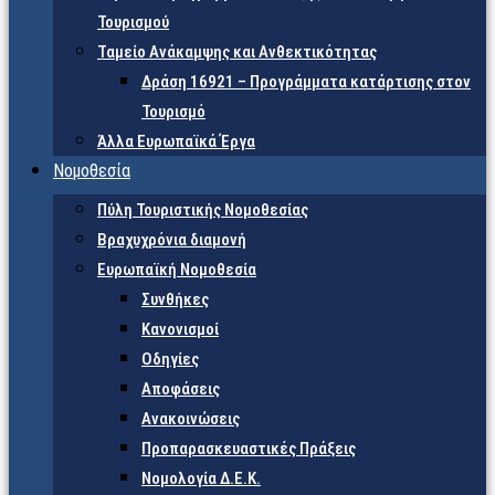
Τουρισμού
Ταμείο Ανάκαμψης και Ανθεκτικότητας
Δράση 16921 – Προγράμματα κατάρτισης στον
Τουρισμό
Άλλα Ευρωπαϊκά Έργα
Νομοθεσία
Πύλη Τουριστικής Νομοθεσίας
Βραχυχρόνια διαμονή
Ευρωπαϊκή Νομοθεσία
Συνθήκες
Κανονισμοί
Οδηγίες
Αποφάσεις
Ανακοινώσεις
Προπαρασκευαστικές Πράξεις
Νομολογία Δ.Ε.Κ.