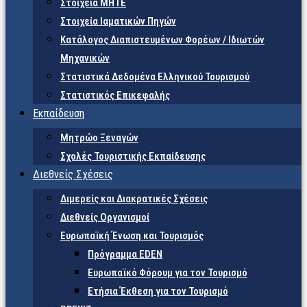
Στοιχεία ΜΗΤΕ
Στοιχεία Ιαματικών Πηγών
Κατάλογος Διαπιστευμένων Φορέων / Ιδιωτών
Μηχανικών
Στατιστικά Δεδομένα Ελληνικού Τουρισμού
Στατιστικός Επικεφαλής
Εκπαίδευση
Μητρώο Ξεναγών
Σχολές Τουριστικής Εκπαίδευσης
Διεθνείς Σχέσεις
Διμερείς και Διακρατικές Σχέσεις
Διεθνείς Οργανισμοί
Ευρωπαϊκή Ένωση και Τουρισμός
Πρόγραμμα EDEN
Ευρωπαϊκό Φόρουμ για τον Τουρισμό
Ετήσια Έκθεση για τον Τουρισμό