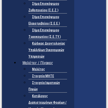
Σήμα Επισκέψιμου
Ζυθοποιείου (Σ.Ε.Ζ.)
Σήμα Επισκέψιμου
Ελαιοτριβείου (Σ.Ε.Ε.)
Σήμα Επισκέψιμου
Τυροκομείου (Σ.Ε.TY.)
Κώδικας Δεοντολογίας
Υπαλλήλων Οικονομικών
Υπηρεσιών
Μελέτες / Πίνακες
Μελέτες
Στοιχεία ΜΗΤΕ
Στοιχεία Ιαματικών
Πηγών
Κατάλογος
Διαπιστευμένων Φορέων /