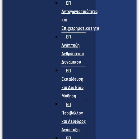
ΕΠ
Ανταγωνιστικότητα
και
Επιχειρηματικότητα
ΕΠ
Ανάπτυξη
Ανθρώπινου
Δυναμικού
ΕΠ
Εκπαίδευση
και Δια Βίου
Μάθηση
ΕΠ
Περιβάλλον
και Αειφόρος
Ανάπτυξη
ΕΠ