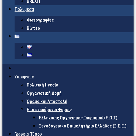
BREXIT
Πολυμέσα
Φωτογραφίες
Βίντεο
Υπουργείο
Πολιτική Ηγεσία
Οργανωτική Δομή
Όραμα και Αποστολή
Εποπτευόμενοι Φορείς
Eλληνικός Οργανισμός Τουρισμού (Ε.Ο.Τ)
Ξενοδοχειακό Επιμελητήριο Ελλάδος (Ξ.Ε.Ε.)
Γραφείο Τύπου