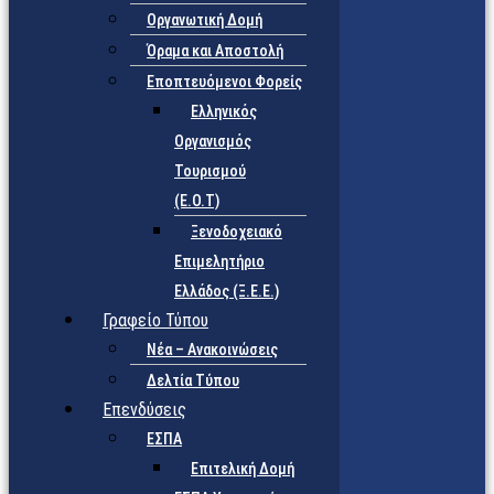
Οργανωτική Δομή
Όραμα και Αποστολή
Εποπτευόμενοι Φορείς
Eλληνικός
Οργανισμός
Τουρισμού
(Ε.Ο.Τ)
Ξενοδοχειακό
Επιμελητήριο
Ελλάδος (Ξ.Ε.Ε.)
Γραφείο Τύπου
Νέα – Ανακοινώσεις
Δελτία Τύπου
Επενδύσεις
ΕΣΠΑ
Επιτελική Δομή