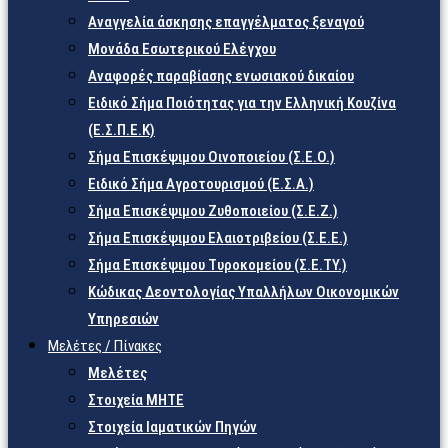
Αναγγελία άσκησης επαγγέλματος ξεναγού
Μονάδα Εσωτερικού Ελέγχου
Αναφορές παραβίασης ενωσιακού δικαίου
Ειδικό Σήμα Ποιότητας για την Ελληνική Κουζίνα
(Ε.Σ.Π.Ε.Κ)
Σήμα Επισκέψιμου Οινοποιείου (Σ.Ε.Ο.)
Ειδικό Σήμα Αγροτουρισμού (Ε.Σ.Α.)
Σήμα Επισκέψιμου Ζυθοποιείου (Σ.Ε.Ζ.)
Σήμα Επισκέψιμου Ελαιοτριβείου (Σ.Ε.Ε.)
Σήμα Επισκέψιμου Τυροκομείου (Σ.Ε.TY.)
Κώδικας Δεοντολογίας Υπαλλήλων Οικονομικών
Υπηρεσιών
Μελέτες / Πίνακες
Μελέτες
Στοιχεία ΜΗΤΕ
Στοιχεία Ιαματικών Πηγών