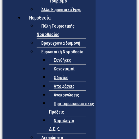
Τουρισμό
Άλλα Ευρωπαϊκά Έργα
Νομοθεσία
Πύλη Τουριστικής
Νομοθεσίας
Βραχυχρόνια διαμονή
Ευρωπαϊκή Νομοθεσία
Συνθήκες
Κανονισμοί
Οδηγίες
Αποφάσεις
Ανακοινώσεις
Προπαρασκευαστικές
Πράξεις
Νομολογία
Δ.Ε.Κ.
Δικαιώματα