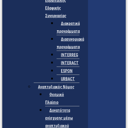
Ευρωπαϊκής
Εδαφικής
Συνεργασίας
Διακρατικά
προγράμματα
Διασυνοριακά
προγράμματα
INTERREG
INTERACT
ESPON
URBACT
Αναπτυξιακός Νόμος
Θεσμικό
Πλαίσιο
Δυνατότητα
ενίσχυσης μέσω
αναπτυξιακού