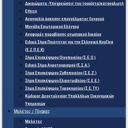
Δικαιώματα -Υποχρεώσεις του τουρίστα/καταναλωτή
Ethics
Αναγγελία άσκησης επαγγέλματος ξεναγού
Μονάδα Εσωτερικού Ελέγχου
Αναφορές παραβίασης ενωσιακού δικαίου
Ειδικό Σήμα Ποιότητας για την Ελληνική Κουζίνα
(Ε.Σ.Π.Ε.Κ)
Σήμα Επισκέψιμου Οινοποιείου (Σ.Ε.Ο.)
Ειδικό Σήμα Αγροτουρισμού (Ε.Σ.Α.)
Σήμα Επισκέψιμου Ζυθοποιείου (Σ.Ε.Ζ.)
Σήμα Επισκέψιμου Ελαιοτριβείου (Σ.Ε.Ε.)
Σήμα Επισκέψιμου Τυροκομείου (Σ.Ε.TY.)
Κώδικας Δεοντολογίας Υπαλλήλων Οικονομικών
Υπηρεσιών
Μελέτες / Πίνακες
Μελέτες