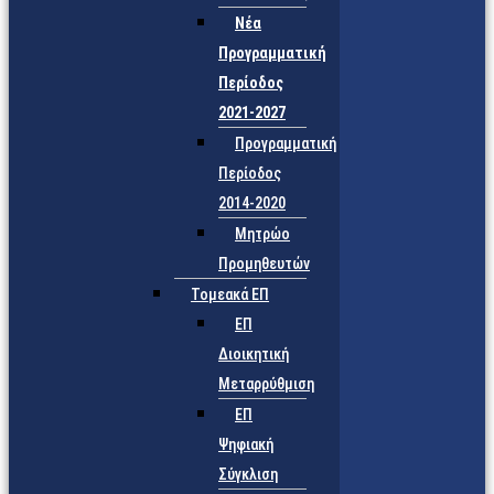
Νέα
Προγραμματική
Περίοδος
2021-2027
Προγραμματική
Περίοδος
2014-2020
Μητρώο
Προμηθευτών
Τομεακά ΕΠ
ΕΠ
Διοικητική
Μεταρρύθμιση
ΕΠ
Ψηφιακή
Σύγκλιση