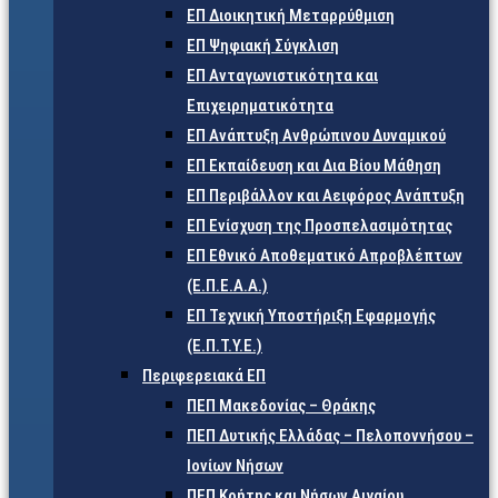
ΕΠ Διοικητική Μεταρρύθμιση
ΕΠ Ψηφιακή Σύγκλιση
ΕΠ Ανταγωνιστικότητα και
Επιχειρηματικότητα
ΕΠ Ανάπτυξη Ανθρώπινου Δυναμικού
ΕΠ Εκπαίδευση και Δια Βίου Μάθηση
ΕΠ Περιβάλλον και Αειφόρος Ανάπτυξη
ΕΠ Ενίσχυση της Προσπελασιμότητας
ΕΠ Εθνικό Αποθεματικό Απροβλέπτων
(Ε.Π.Ε.Α.Α.)
ΕΠ Τεχνική Υποστήριξη Εφαρμογής
(Ε.Π.Τ.Υ.Ε.)
Περιφερειακά ΕΠ
ΠΕΠ Μακεδονίας – Θράκης
ΠΕΠ Δυτικής Ελλάδας – Πελοποννήσου –
Ιονίων Νήσων
ΠΕΠ Κρήτης και Νήσων Αιγαίου