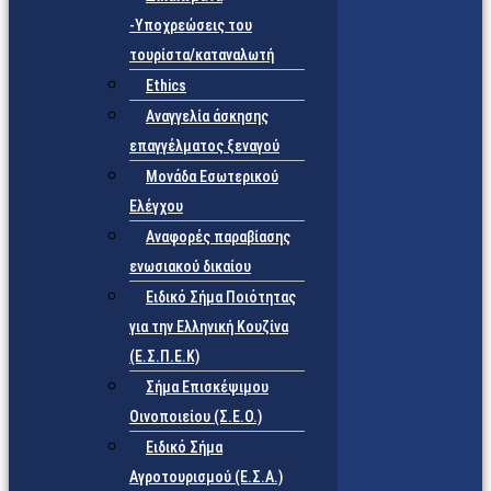
-Υποχρεώσεις του
τουρίστα/καταναλωτή
Ethics
Αναγγελία άσκησης
επαγγέλματος ξεναγού
Μονάδα Εσωτερικού
Ελέγχου
Αναφορές παραβίασης
ενωσιακού δικαίου
Ειδικό Σήμα Ποιότητας
για την Ελληνική Κουζίνα
(Ε.Σ.Π.Ε.Κ)
Σήμα Επισκέψιμου
Οινοποιείου (Σ.Ε.Ο.)
Ειδικό Σήμα
Αγροτουρισμού (Ε.Σ.Α.)