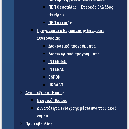
ΠΕΠ Θεσσαλίας – Στερεάς Ελλάδας –
Ηπείρου
ΠΕΠ Αττικής
Προγράμματα Ευρωπαϊκής Εδαφικής
Συνεργασίας
Διακρατικά προγράμματα
Διασυνοριακά προγράμματα
INTERREG
INTERACT
ESPON
URBACT
Αναπτυξιακός Νόμος
Θεσμικό Πλαίσιο
Δυνατότητα ενίσχυσης μέσω αναπτυξιακού
νόμου
Πρωτοβουλίες