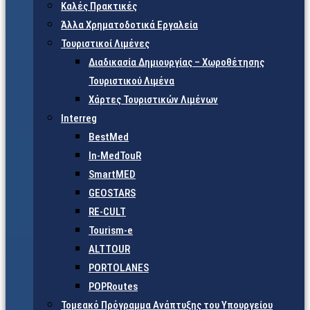
Καλές Πρακτικές
Άλλα Χρηματοδοτικά Εργαλεία
Τουριστικοί Λιμένες
Διαδικασία Δημιουργίας – Χωροθέτησης
Τουριστικού Λιμένα
Χάρτες Τουριστικών Λιμένων
Interreg
BestMed
In-MedTouR
SmartMED
GEOSTARS
RE-CULT
Tourism-e
ALTTOUR
PORTOLANES
POPRoutes
Τομεακό Πρόγραμμα Ανάπτυξης του Υπουργείου