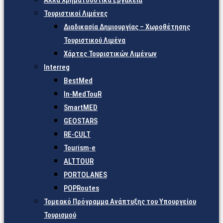
Άλλα Χρηματοδοτικά Εργαλεία
Τουριστικοί Λιμένες
Διαδικασία Δημιουργίας – Χωροθέτησης
Τουριστικού Λιμένα
Χάρτες Τουριστικών Λιμένων
Interreg
BestMed
In-MedTouR
SmartMED
GEOSTARS
RE-CULT
Tourism-e
ALTTOUR
PORTOLANES
POPRoutes
Τομεακό Πρόγραμμα Ανάπτυξης του Υπουργείου
Τουρισμού