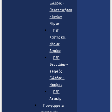
Ελλάδας –
Πελοποννήσου
– Ιονίων
Νήσων
ΠΕΠ
Κρήτης και
Νήσων
Αιγαίου
ΠΕΠ
Θεσσαλίας –
Στερεάς
Ελλάδας –
Ηπείρου
ΠΕΠ
Αττικής
Προγράμματα