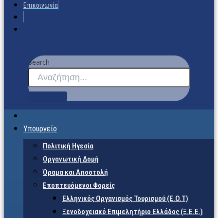
Επικοινωνία
Search
Υπουργείο
Πολιτική Ηγεσία
Οργανωτική Δομή
Όραμα και Αποστολή
Εποπτευόμενοι Φορείς
Eλληνικός Οργανισμός Τουρισμού (Ε.Ο.Τ)
Ξενοδοχειακό Επιμελητήριο Ελλάδος (Ξ.Ε.Ε.)