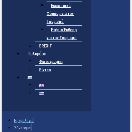
Ευρωπαϊκό
Φόρουμ για τον
Τουρισμό
Ετήσια Έκθεση
για τον Τουρισμό
BREXIT
Πολυμέσα
Φωτογραφίες
Βίντεο
Ημερολόγιο
Σύνδεσμοι