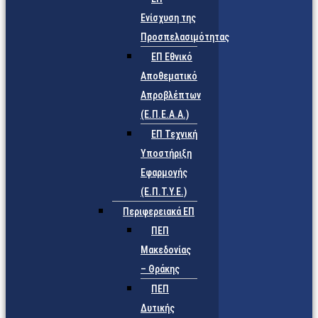
Ενίσχυση της
Προσπελασιμότητας
ΕΠ Εθνικό
Αποθεματικό
Απροβλέπτων
(Ε.Π.Ε.Α.Α.)
ΕΠ Τεχνική
Υποστήριξη
Εφαρμογής
(Ε.Π.Τ.Υ.Ε.)
Περιφερειακά ΕΠ
ΠΕΠ
Μακεδονίας
– Θράκης
ΠΕΠ
Δυτικής