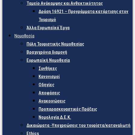
Ταμείο Ανάκαμψης και Ανθεκτικότητας
Δράση 16921 – Προγράμματα κατάρτισης στον
Τουρισμό
Άλλα Ευρωπαϊκά Έργα
Νομοθεσία
Πύλη Τουριστικής Νομοθεσίας
Βραχυχρόνια διαμονή
Ευρωπαϊκή Νομοθεσία
Συνθήκες
Κανονισμοί
Οδηγίες
Αποφάσεις
Ανακοινώσεις
Προπαρασκευαστικές Πράξεις
Νομολογία Δ.Ε.Κ.
Δικαιώματα -Υποχρεώσεις του τουρίστα/καταναλωτή
Ethics