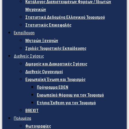
Κατάλογος Διαπιστευμένων Φορέων / Ιδιωτών
Μηχανικών
Στατιστικά Δεδομένα Ελληνικού Τουρισμού
Στατιστικός Επικεφαλής
Εκπαίδευση
Μητρώο Ξεναγών
Σχολές Τουριστικής Εκπαίδευσης
Διεθνείς Σχέσεις
Διμερείς και Διακρατικές Σχέσεις
Διεθνείς Οργανισμοί
Ευρωπαϊκή Ένωση και Τουρισμός
Πρόγραμμα EDEN
Ευρωπαϊκό Φόρουμ για τον Τουρισμό
Ετήσια Έκθεση για τον Τουρισμό
BREXIT
Πολυμέσα
Φωτογραφίες