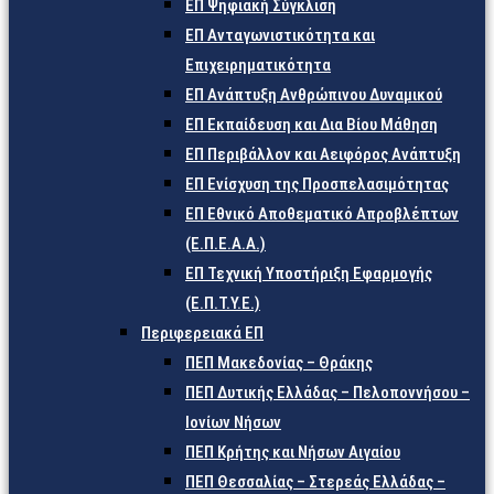
ΕΠ Ψηφιακή Σύγκλιση
ΕΠ Ανταγωνιστικότητα και
Επιχειρηματικότητα
ΕΠ Ανάπτυξη Ανθρώπινου Δυναμικού
ΕΠ Εκπαίδευση και Δια Βίου Μάθηση
ΕΠ Περιβάλλον και Αειφόρος Ανάπτυξη
ΕΠ Ενίσχυση της Προσπελασιμότητας
ΕΠ Εθνικό Αποθεματικό Απροβλέπτων
(Ε.Π.Ε.Α.Α.)
ΕΠ Τεχνική Υποστήριξη Εφαρμογής
(Ε.Π.Τ.Υ.Ε.)
Περιφερειακά ΕΠ
ΠΕΠ Μακεδονίας – Θράκης
ΠΕΠ Δυτικής Ελλάδας – Πελοποννήσου –
Ιονίων Νήσων
ΠΕΠ Κρήτης και Νήσων Αιγαίου
ΠΕΠ Θεσσαλίας – Στερεάς Ελλάδας –