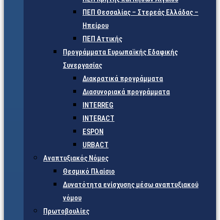
ΠΕΠ Θεσσαλίας – Στερεάς Ελλάδας –
Ηπείρου
ΠΕΠ Αττικής
Προγράμματα Ευρωπαϊκής Εδαφικής
Συνεργασίας
Διακρατικά προγράμματα
Διασυνοριακά προγράμματα
INTERREG
INTERACT
ESPON
URBACT
Αναπτυξιακός Νόμος
Θεσμικό Πλαίσιο
Δυνατότητα ενίσχυσης μέσω αναπτυξιακού
νόμου
Πρωτοβουλίες