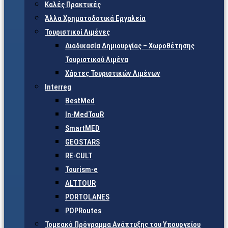
Καλές Πρακτικές
Άλλα Χρηματοδοτικά Εργαλεία
Τουριστικοί Λιμένες
Διαδικασία Δημιουργίας – Χωροθέτησης
Τουριστικού Λιμένα
Χάρτες Τουριστικών Λιμένων
Interreg
BestMed
In-MedTouR
SmartMED
GEOSTARS
RE-CULT
Tourism-e
ALTTOUR
PORTOLANES
POPRoutes
Τομεακό Πρόγραμμα Ανάπτυξης του Υπουργείου