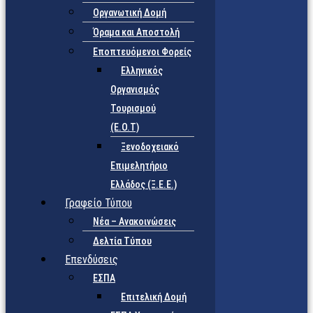
Οργανωτική Δομή
Όραμα και Αποστολή
Εποπτευόμενοι Φορείς
Eλληνικός
Οργανισμός
Τουρισμού
(Ε.Ο.Τ)
Ξενοδοχειακό
Επιμελητήριο
Ελλάδος (Ξ.Ε.Ε.)
Γραφείο Τύπου
Νέα – Ανακοινώσεις
Δελτία Τύπου
Επενδύσεις
ΕΣΠΑ
Επιτελική Δομή