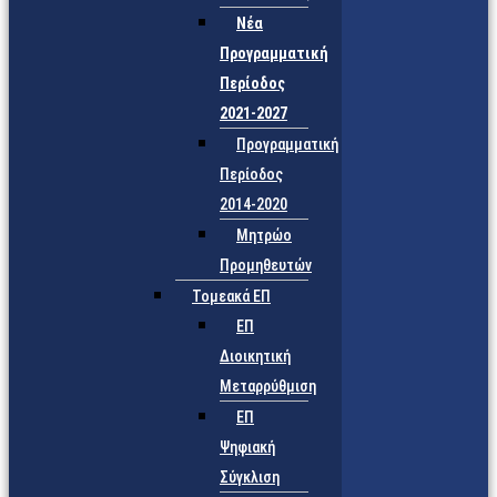
Νέα
Προγραμματική
Περίοδος
2021-2027
Προγραμματική
Περίοδος
2014-2020
Μητρώο
Προμηθευτών
Τομεακά ΕΠ
ΕΠ
Διοικητική
Μεταρρύθμιση
ΕΠ
Ψηφιακή
Σύγκλιση