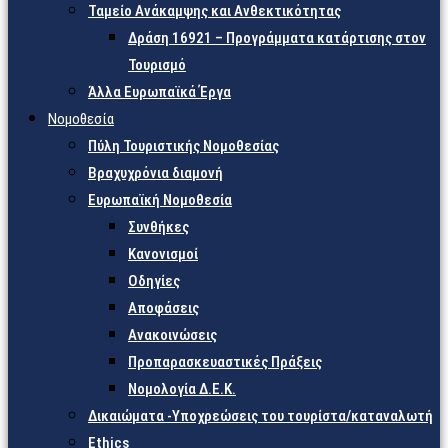
Ταμείο Ανάκαμψης και Ανθεκτικότητας
Δράση 16921 – Προγράμματα κατάρτισης στον
Τουρισμό
Άλλα Ευρωπαϊκά Έργα
Νομοθεσία
Πύλη Τουριστικής Νομοθεσίας
Βραχυχρόνια διαμονή
Ευρωπαϊκή Νομοθεσία
Συνθήκες
Κανονισμοί
Οδηγίες
Αποφάσεις
Ανακοινώσεις
Προπαρασκευαστικές Πράξεις
Νομολογία Δ.Ε.Κ.
Δικαιώματα -Υποχρεώσεις του τουρίστα/καταναλωτή
Ethics