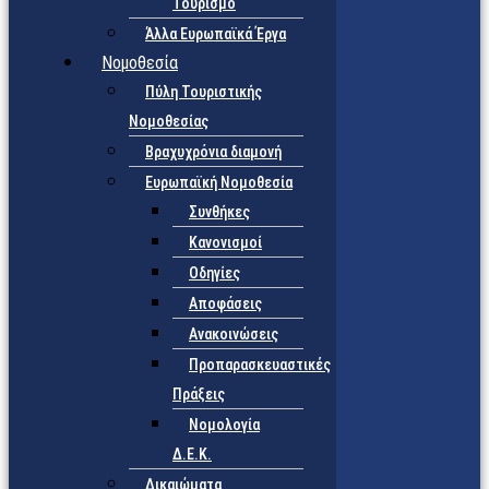
Τουρισμό
Άλλα Ευρωπαϊκά Έργα
Νομοθεσία
Πύλη Τουριστικής
Νομοθεσίας
Βραχυχρόνια διαμονή
Ευρωπαϊκή Νομοθεσία
Συνθήκες
Κανονισμοί
Οδηγίες
Αποφάσεις
Ανακοινώσεις
Προπαρασκευαστικές
Πράξεις
Νομολογία
Δ.Ε.Κ.
Δικαιώματα