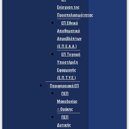
Ενίσχυση της
Προσπελασιμότητας
ΕΠ Εθνικό
Αποθεματικό
Απροβλέπτων
(Ε.Π.Ε.Α.Α.)
ΕΠ Τεχνική
Υποστήριξη
Εφαρμογής
(Ε.Π.Τ.Υ.Ε.)
Περιφερειακά ΕΠ
ΠΕΠ
Μακεδονίας
– Θράκης
ΠΕΠ
Δυτικής