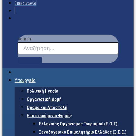
Επικοινωνία
Search
Υπουργείο
Πολιτική Ηγεσία
Οργανωτική Δομή
Όραμα και Αποστολή
Εποπτευόμενοι Φορείς
Eλληνικός Οργανισμός Τουρισμού (Ε.Ο.Τ)
Ξενοδοχειακό Επιμελητήριο Ελλάδος (Ξ.Ε.Ε.)