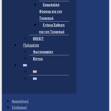
Ευρωπαϊκό
Φόρουμ για τον
Τουρισμό
Ετήσια Έκθεση
για τον Τουρισμό
BREXIT
Πολυμέσα
Φωτογραφίες
Βίντεο
Ημερολόγιο
Σύνδεσμοι