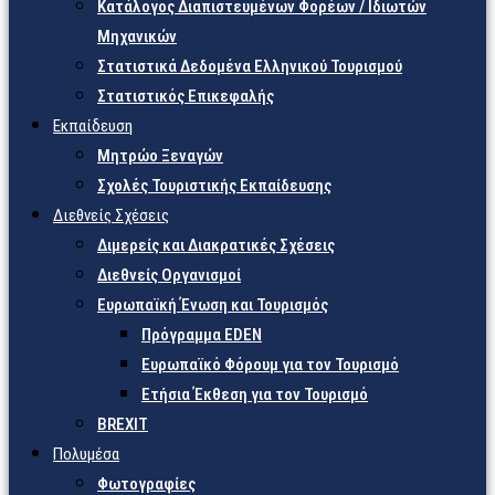
Κατάλογος Διαπιστευμένων Φορέων / Ιδιωτών
Μηχανικών
Στατιστικά Δεδομένα Ελληνικού Τουρισμού
Στατιστικός Επικεφαλής
Εκπαίδευση
Μητρώο Ξεναγών
Σχολές Τουριστικής Εκπαίδευσης
Διεθνείς Σχέσεις
Διμερείς και Διακρατικές Σχέσεις
Διεθνείς Οργανισμοί
Ευρωπαϊκή Ένωση και Τουρισμός
Πρόγραμμα EDEN
Ευρωπαϊκό Φόρουμ για τον Τουρισμό
Ετήσια Έκθεση για τον Τουρισμό
BREXIT
Πολυμέσα
Φωτογραφίες