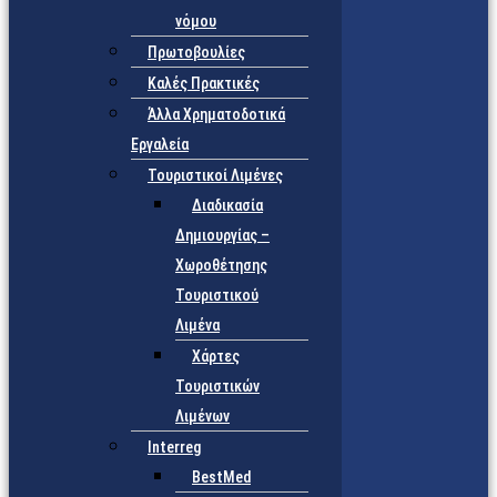
νόμου
Πρωτοβουλίες
Καλές Πρακτικές
Άλλα Χρηματοδοτικά
Εργαλεία
Τουριστικοί Λιμένες
Διαδικασία
Δημιουργίας –
Χωροθέτησης
Τουριστικού
Λιμένα
Χάρτες
Τουριστικών
Λιμένων
Interreg
BestMed