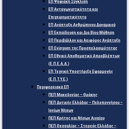
ΕΠ Ψηφιακή Σύγκλιση
ΕΠ Ανταγωνιστικότητα και
Επιχειρηματικότητα
ΕΠ Ανάπτυξη Ανθρώπινου Δυναμικού
ΕΠ Εκπαίδευση και Δια Βίου Μάθηση
ΕΠ Περιβάλλον και Αειφόρος Ανάπτυξη
ΕΠ Ενίσχυση της Προσπελασιμότητας
ΕΠ Εθνικό Αποθεματικό Απροβλέπτων
(Ε.Π.Ε.Α.Α.)
ΕΠ Τεχνική Υποστήριξη Εφαρμογής
(Ε.Π.Τ.Υ.Ε.)
Περιφερειακά ΕΠ
ΠΕΠ Μακεδονίας – Θράκης
ΠΕΠ Δυτικής Ελλάδας – Πελοποννήσου –
Ιονίων Νήσων
ΠΕΠ Κρήτης και Νήσων Αιγαίου
ΠΕΠ Θεσσαλίας – Στερεάς Ελλάδας –