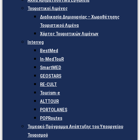
Άλλα Χρηματοδοτικά Εργαλεία
Τουριστικοί Λιμένες
Διαδικασία Δημιουργίας – Χωροθέτησης
Τουριστικού Λιμένα
Χάρτες Τουριστικών Λιμένων
Interreg
BestMed
In-MedTouR
SmartMED
GEOSTARS
RE-CULT
Tourism-e
ALTTOUR
PORTOLANES
POPRoutes
Τομεακό Πρόγραμμα Ανάπτυξης του Υπουργείου
Τουρισμού