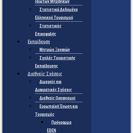
Ιδιωτών Μηχανικών
Στατιστικά Δεδομένα
Ελληνικού Τουρισμού
Στατιστικός
Επικεφαλής
Εκπαίδευση
Μητρώο Ξεναγών
Σχολές Τουριστικής
Εκπαίδευσης
Διεθνείς Σχέσεις
Διμερείς και
Διακρατικές Σχέσεις
Διεθνείς Οργανισμοί
Ευρωπαϊκή Ένωση και
Τουρισμός
Πρόγραμμα
EDEN