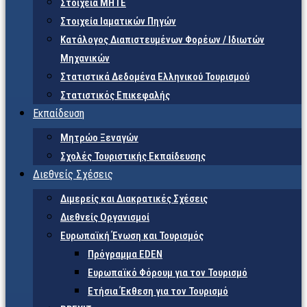
Στοιχεία ΜΗΤΕ
Στοιχεία Ιαματικών Πηγών
Κατάλογος Διαπιστευμένων Φορέων / Ιδιωτών
Μηχανικών
Στατιστικά Δεδομένα Ελληνικού Τουρισμού
Στατιστικός Επικεφαλής
Εκπαίδευση
Μητρώο Ξεναγών
Σχολές Τουριστικής Εκπαίδευσης
Διεθνείς Σχέσεις
Διμερείς και Διακρατικές Σχέσεις
Διεθνείς Οργανισμοί
Ευρωπαϊκή Ένωση και Τουρισμός
Πρόγραμμα EDEN
Ευρωπαϊκό Φόρουμ για τον Τουρισμό
Ετήσια Έκθεση για τον Τουρισμό