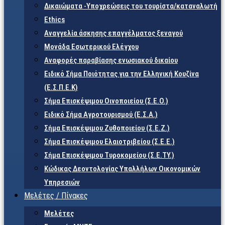
Δικαιώματα -Υποχρεώσεις του τουρίστα/καταναλωτή
Ethics
Αναγγελία άσκησης επαγγέλματος ξεναγού
Μονάδα Εσωτερικού Ελέγχου
Αναφορές παραβίασης ενωσιακού δικαίου
Ειδικό Σήμα Ποιότητας για την Ελληνική Κουζίνα
(Ε.Σ.Π.Ε.Κ)
Σήμα Επισκέψιμου Οινοποιείου (Σ.Ε.Ο.)
Ειδικό Σήμα Αγροτουρισμού (Ε.Σ.Α.)
Σήμα Επισκέψιμου Ζυθοποιείου (Σ.Ε.Ζ.)
Σήμα Επισκέψιμου Ελαιοτριβείου (Σ.Ε.Ε.)
Σήμα Επισκέψιμου Τυροκομείου (Σ.Ε.TY.)
Κώδικας Δεοντολογίας Υπαλλήλων Οικονομικών
Υπηρεσιών
Μελέτες / Πίνακες
Μελέτες