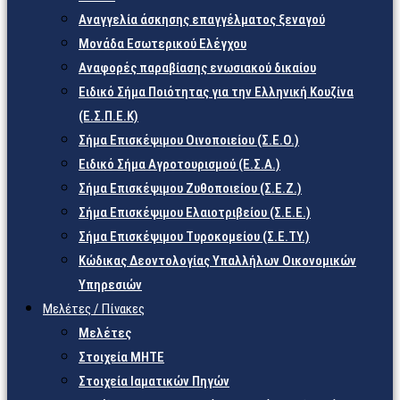
Αναγγελία άσκησης επαγγέλματος ξεναγού
Μονάδα Εσωτερικού Ελέγχου
Αναφορές παραβίασης ενωσιακού δικαίου
Ειδικό Σήμα Ποιότητας για την Ελληνική Κουζίνα
(Ε.Σ.Π.Ε.Κ)
Σήμα Επισκέψιμου Οινοποιείου (Σ.Ε.Ο.)
Ειδικό Σήμα Αγροτουρισμού (Ε.Σ.Α.)
Σήμα Επισκέψιμου Ζυθοποιείου (Σ.Ε.Ζ.)
Σήμα Επισκέψιμου Ελαιοτριβείου (Σ.Ε.Ε.)
Σήμα Επισκέψιμου Τυροκομείου (Σ.Ε.TY.)
Κώδικας Δεοντολογίας Υπαλλήλων Οικονομικών
Υπηρεσιών
Μελέτες / Πίνακες
Μελέτες
Στοιχεία ΜΗΤΕ
Στοιχεία Ιαματικών Πηγών