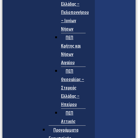
Ελλάδας –
Πελοποννήσου
– Ιονίων
Νήσων
ΠΕΠ
Κρήτης και
Νήσων
Αιγαίου
ΠΕΠ
Θεσσαλίας –
Στερεάς
Ελλάδας –
Ηπείρου
ΠΕΠ
Αττικής
Προγράμματα