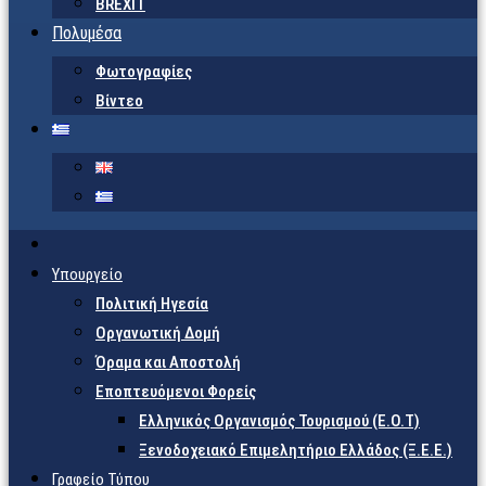
BREXIT
Πολυμέσα
Φωτογραφίες
Βίντεο
Υπουργείο
Πολιτική Ηγεσία
Οργανωτική Δομή
Όραμα και Αποστολή
Εποπτευόμενοι Φορείς
Eλληνικός Οργανισμός Τουρισμού (Ε.Ο.Τ)
Ξενοδοχειακό Επιμελητήριο Ελλάδος (Ξ.Ε.Ε.)
Γραφείο Τύπου