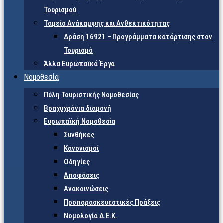
Τουρισμού
Ταμείο Ανάκαμψης και Ανθεκτικότητας
Δράση 16921 – Προγράμματα κατάρτισης στον
Τουρισμό
Άλλα Ευρωπαϊκά Έργα
Νομοθεσία
Πύλη Τουριστικής Νομοθεσίας
Βραχυχρόνια διαμονή
Ευρωπαϊκή Νομοθεσία
Συνθήκες
Κανονισμοί
Οδηγίες
Αποφάσεις
Ανακοινώσεις
Προπαρασκευαστικές Πράξεις
Νομολογία Δ.Ε.Κ.