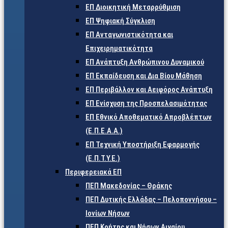
ΕΠ Διοικητική Μεταρρύθμιση
ΕΠ Ψηφιακή Σύγκλιση
ΕΠ Ανταγωνιστικότητα και
Επιχειρηματικότητα
ΕΠ Ανάπτυξη Ανθρώπινου Δυναμικού
ΕΠ Εκπαίδευση και Δια Βίου Μάθηση
ΕΠ Περιβάλλον και Αειφόρος Ανάπτυξη
ΕΠ Ενίσχυση της Προσπελασιμότητας
ΕΠ Εθνικό Αποθεματικό Απροβλέπτων
(Ε.Π.Ε.Α.Α.)
ΕΠ Τεχνική Υποστήριξη Εφαρμογής
(Ε.Π.Τ.Υ.Ε.)
Περιφερειακά ΕΠ
ΠΕΠ Μακεδονίας – Θράκης
ΠΕΠ Δυτικής Ελλάδας – Πελοποννήσου –
Ιονίων Νήσων
ΠΕΠ Κρήτης και Νήσων Αιγαίου