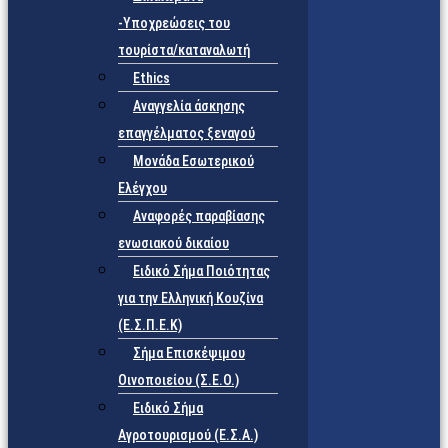
-Υποχρεώσεις του
τουρίστα/καταναλωτή
Ethics
Αναγγελία άσκησης
επαγγέλματος ξεναγού
Μονάδα Εσωτερικού
Ελέγχου
Αναφορές παραβίασης
ενωσιακού δικαίου
Ειδικό Σήμα Ποιότητας
για την Ελληνική Κουζίνα
(Ε.Σ.Π.Ε.Κ)
Σήμα Επισκέψιμου
Οινοποιείου (Σ.Ε.Ο.)
Ειδικό Σήμα
Αγροτουρισμού (Ε.Σ.Α.)