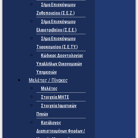
Σήμα Επισκέψιμου
Ζυθοποιείου (Σ.Ε.Ζ.)
Σήμα Επισκέψιμου
Ελαιοτριβείου (Σ.Ε.Ε.)
Σήμα Επισκέψιμου
Τυροκομείου (Σ.Ε.TY.)
Κώδικας Δεοντολογίας
Υπαλλήλων Οικονομικών
Υπηρεσιών
Μελέτες / Πίνακες
Μελέτες
Στοιχεία ΜΗΤΕ
Στοιχεία Ιαματικών
Πηγών
Κατάλογος
Διαπιστευμένων Φορέων /