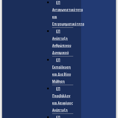
ΕΠ
Ανταγωνιστικότητα
και
Επιχειρηματικότητα
ΕΠ
Ανάπτυξη
Ανθρώπινου
Δυναμικού
ΕΠ
Εκπαίδευση
και Δια Βίου
Μάθηση
ΕΠ
Περιβάλλον
και Αειφόρος
Ανάπτυξη
ΕΠ