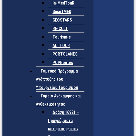
In-MedTouR
SmartMED
GEOSTARS
RE-CULT
Tourism-e
ALTTOUR
PORTOLANES
POPRoutes
Τομεακό Πρόγραμμα
Ανάπτυξης του
Υπουργείου Τουρισμού
Ταμείο Ανάκαμψης και
Ανθεκτικότητας
Δράση 16921 –
Προγράμματα
κατάρτισης στον