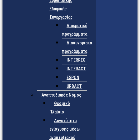
Ευρωπαϊκής
Εδαφικής
Συνεργασίας
Διακρατικά
προγράμματα
Διασυνοριακά
προγράμματα
INTERREG
INTERACT
ESPON
URBACT
Αναπτυξιακός Νόμος
Θεσμικό
Πλαίσιο
Δυνατότητα
ενίσχυσης μέσω
αναπτυξιακού