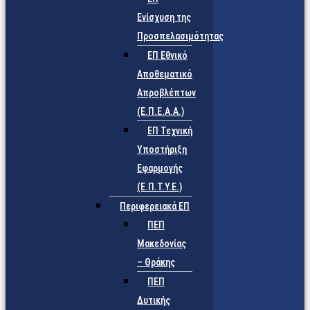
Ενίσχυση της
Προσπελασιμότητας
ΕΠ Εθνικό
Αποθεματικό
Απροβλέπτων
(Ε.Π.Ε.Α.Α.)
ΕΠ Τεχνική
Υποστήριξη
Εφαρμογής
(Ε.Π.Τ.Υ.Ε.)
Περιφερειακά ΕΠ
ΠΕΠ
Μακεδονίας
– Θράκης
ΠΕΠ
Δυτικής