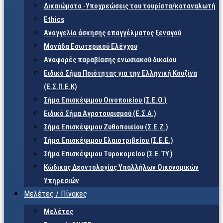
Δικαιώματα -Υποχρεώσεις του τουρίστα/καταναλωτή
Ethics
Αναγγελία άσκησης επαγγέλματος ξεναγού
Μονάδα Εσωτερικού Ελέγχου
Αναφορές παραβίασης ενωσιακού δικαίου
Ειδικό Σήμα Ποιότητας για την Ελληνική Κουζίνα
(Ε.Σ.Π.Ε.Κ)
Σήμα Επισκέψιμου Οινοποιείου (Σ.Ε.Ο.)
Ειδικό Σήμα Αγροτουρισμού (Ε.Σ.Α.)
Σήμα Επισκέψιμου Ζυθοποιείου (Σ.Ε.Ζ.)
Σήμα Επισκέψιμου Ελαιοτριβείου (Σ.Ε.Ε.)
Σήμα Επισκέψιμου Τυροκομείου (Σ.Ε.TY.)
Κώδικας Δεοντολογίας Υπαλλήλων Οικονομικών
Υπηρεσιών
Μελέτες / Πίνακες
Μελέτες