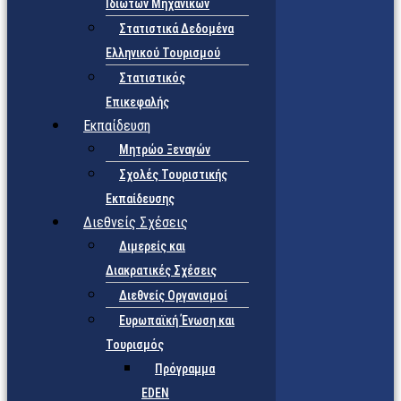
Ιδιωτών Μηχανικών
Στατιστικά Δεδομένα
Ελληνικού Τουρισμού
Στατιστικός
Επικεφαλής
Εκπαίδευση
Μητρώο Ξεναγών
Σχολές Τουριστικής
Εκπαίδευσης
Διεθνείς Σχέσεις
Διμερείς και
Διακρατικές Σχέσεις
Διεθνείς Οργανισμοί
Ευρωπαϊκή Ένωση και
Τουρισμός
Πρόγραμμα
EDEN