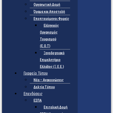
Οργανωτική Δομή
Όραμα και Αποστολή
Εποπτευόμενοι Φορείς
Eλληνικός
Οργανισμός
Τουρισμού
(Ε.Ο.Τ)
Ξενοδοχειακό
Επιμελητήριο
Ελλάδος (Ξ.Ε.Ε.)
Γραφείο Τύπου
Νέα – Ανακοινώσεις
Δελτία Τύπου
Επενδύσεις
ΕΣΠΑ
Επιτελική Δομή