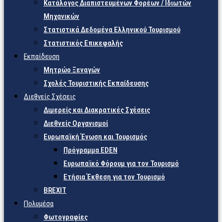
Κατάλογος Διαπιστευμένων Φορέων / Ιδιωτών
Μηχανικών
Στατιστικά Δεδομένα Ελληνικού Τουρισμού
Στατιστικός Επικεφαλής
Εκπαίδευση
Μητρώο Ξεναγών
Σχολές Τουριστικής Εκπαίδευσης
Διεθνείς Σχέσεις
Διμερείς και Διακρατικές Σχέσεις
Διεθνείς Οργανισμοί
Ευρωπαϊκή Ένωση και Τουρισμός
Πρόγραμμα EDEN
Ευρωπαϊκό Φόρουμ για τον Τουρισμό
Ετήσια Έκθεση για τον Τουρισμό
BREXIT
Πολυμέσα
Φωτογραφίες