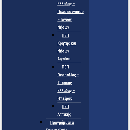
Ελλάδας –
Πελοποννήσου
– Ιονίων
Νήσων
ΠΕΠ
Κρήτης και
Νήσων
Αιγαίου
ΠΕΠ
Θεσσαλίας –
Στερεάς
Ελλάδας –
Ηπείρου
ΠΕΠ
Αττικής
Προγράμματα