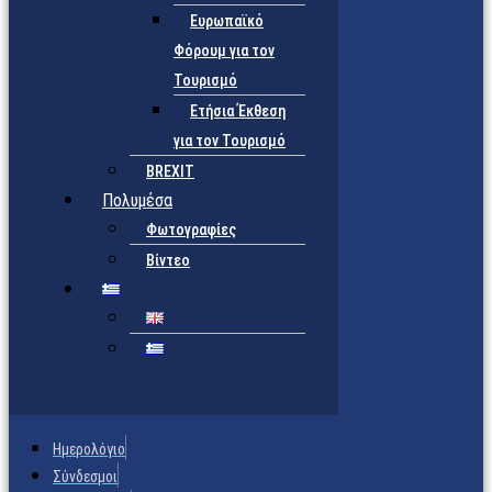
Ευρωπαϊκό
Φόρουμ για τον
Τουρισμό
Ετήσια Έκθεση
για τον Τουρισμό
BREXIT
Πολυμέσα
Φωτογραφίες
Βίντεο
Ημερολόγιο
Σύνδεσμοι