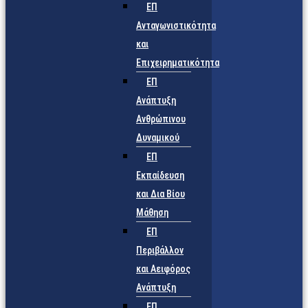
ΕΠ
Ανταγωνιστικότητα
και
Επιχειρηματικότητα
ΕΠ
Ανάπτυξη
Ανθρώπινου
Δυναμικού
ΕΠ
Εκπαίδευση
και Δια Βίου
Μάθηση
ΕΠ
Περιβάλλον
και Αειφόρος
Ανάπτυξη
ΕΠ