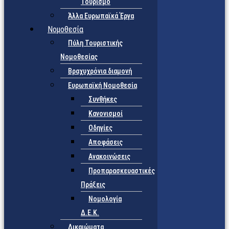
Τουρισμό
Άλλα Ευρωπαϊκά Έργα
Νομοθεσία
Πύλη Τουριστικής
Νομοθεσίας
Βραχυχρόνια διαμονή
Ευρωπαϊκή Νομοθεσία
Συνθήκες
Κανονισμοί
Οδηγίες
Αποφάσεις
Ανακοινώσεις
Προπαρασκευαστικές
Πράξεις
Νομολογία
Δ.Ε.Κ.
Δικαιώματα