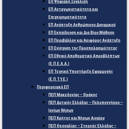
ΕΠ Ψηφιακή Σύγκλιση
ΕΠ Ανταγωνιστικότητα και
Επιχειρηματικότητα
ΕΠ Ανάπτυξη Ανθρώπινου Δυναμικού
ΕΠ Εκπαίδευση και Δια Βίου Μάθηση
ΕΠ Περιβάλλον και Αειφόρος Ανάπτυξη
ΕΠ Ενίσχυση της Προσπελασιμότητας
ΕΠ Εθνικό Αποθεματικό Απροβλέπτων
(Ε.Π.Ε.Α.Α.)
ΕΠ Τεχνική Υποστήριξη Εφαρμογής
(Ε.Π.Τ.Υ.Ε.)
Περιφερειακά ΕΠ
ΠΕΠ Μακεδονίας – Θράκης
ΠΕΠ Δυτικής Ελλάδας – Πελοποννήσου –
Ιονίων Νήσων
ΠΕΠ Κρήτης και Νήσων Αιγαίου
ΠΕΠ Θεσσαλίας – Στερεάς Ελλάδας –