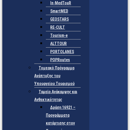
In-MedTouR
SmartMED
GEOSTARS
RE-CULT
Tourism-e
ALTTOUR
PORTOLANES
POPRoutes
Τομεακό Πρόγραμμα
Ανάπτυξης του
Υπουργείου Τουρισμού
Ταμείο Ανάκαμψης και
Ανθεκτικότητας
Δράση 16921 –
Προγράμματα
κατάρτισης στον