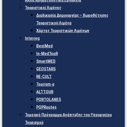
Άλλα Χρηματοδοτικά Εργαλεία
Τουριστικοί Λιμένες
Διαδικασία Δημιουργίας – Χωροθέτησης
Τουριστικού Λιμένα
Χάρτες Τουριστικών Λιμένων
Interreg
BestMed
In-MedTouR
SmartMED
GEOSTARS
RE-CULT
Tourism-e
ALTTOUR
PORTOLANES
POPRoutes
Τομεακό Πρόγραμμα Ανάπτυξης του Υπουργείου
Τουρισμού