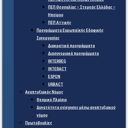
ΠΕΠ Θεσσαλίας – Στερεάς Ελλάδας –
Ηπείρου
ΠΕΠ Αττικής
Προγράμματα Ευρωπαϊκής Εδαφικής
Συνεργασίας
Διακρατικά προγράμματα
Διασυνοριακά προγράμματα
INTERREG
INTERACT
ESPON
URBACT
Αναπτυξιακός Νόμος
Θεσμικό Πλαίσιο
Δυνατότητα ενίσχυσης μέσω αναπτυξιακού
νόμου
Πρωτοβουλίες