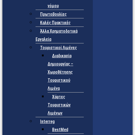
νόμου
Πρωτοβουλίες
Καλές Πρακτικές
Άλλα Χρηματοδοτικά
Εργαλεία
Τουριστικοί Λιμένες
Διαδικασία
Δημιουργίας –
Χωροθέτησης
Τουριστικού
Λιμένα
Χάρτες
Τουριστικών
Λιμένων
Interreg
BestMed