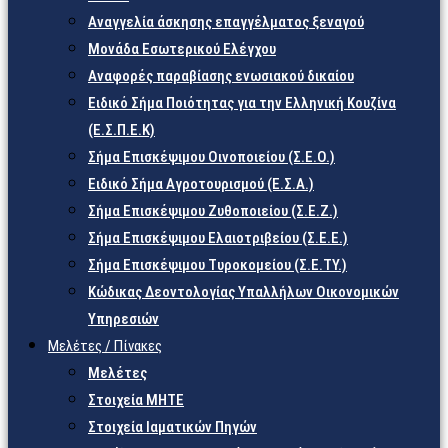
Αναγγελία άσκησης επαγγέλματος ξεναγού
Μονάδα Εσωτερικού Ελέγχου
Αναφορές παραβίασης ενωσιακού δικαίου
Ειδικό Σήμα Ποιότητας για την Ελληνική Κουζίνα
(Ε.Σ.Π.Ε.Κ)
Σήμα Επισκέψιμου Οινοποιείου (Σ.Ε.Ο.)
Ειδικό Σήμα Αγροτουρισμού (Ε.Σ.Α.)
Σήμα Επισκέψιμου Ζυθοποιείου (Σ.Ε.Ζ.)
Σήμα Επισκέψιμου Ελαιοτριβείου (Σ.Ε.Ε.)
Σήμα Επισκέψιμου Τυροκομείου (Σ.Ε.TY.)
Κώδικας Δεοντολογίας Υπαλλήλων Οικονομικών
Υπηρεσιών
Μελέτες / Πίνακες
Μελέτες
Στοιχεία ΜΗΤΕ
Στοιχεία Ιαματικών Πηγών