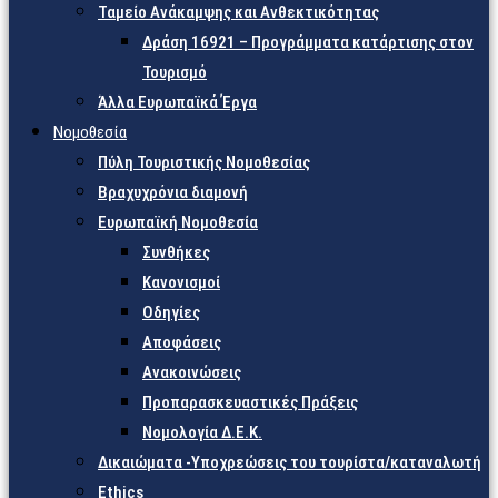
Ταμείο Ανάκαμψης και Ανθεκτικότητας
Δράση 16921 – Προγράμματα κατάρτισης στον
Τουρισμό
Άλλα Ευρωπαϊκά Έργα
Νομοθεσία
Πύλη Τουριστικής Νομοθεσίας
Βραχυχρόνια διαμονή
Ευρωπαϊκή Νομοθεσία
Συνθήκες
Κανονισμοί
Οδηγίες
Αποφάσεις
Ανακοινώσεις
Προπαρασκευαστικές Πράξεις
Νομολογία Δ.Ε.Κ.
Δικαιώματα -Υποχρεώσεις του τουρίστα/καταναλωτή
Ethics