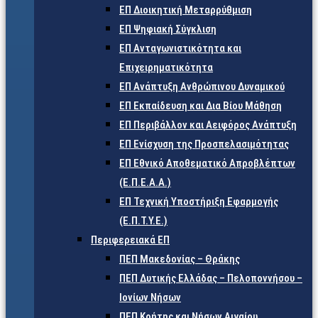
ΕΠ Διοικητική Μεταρρύθμιση
ΕΠ Ψηφιακή Σύγκλιση
ΕΠ Ανταγωνιστικότητα και
Επιχειρηματικότητα
ΕΠ Ανάπτυξη Ανθρώπινου Δυναμικού
ΕΠ Εκπαίδευση και Δια Βίου Μάθηση
ΕΠ Περιβάλλον και Αειφόρος Ανάπτυξη
ΕΠ Ενίσχυση της Προσπελασιμότητας
ΕΠ Εθνικό Αποθεματικό Απροβλέπτων
(Ε.Π.Ε.Α.Α.)
ΕΠ Τεχνική Υποστήριξη Εφαρμογής
(Ε.Π.Τ.Υ.Ε.)
Περιφερειακά ΕΠ
ΠΕΠ Μακεδονίας – Θράκης
ΠΕΠ Δυτικής Ελλάδας – Πελοποννήσου –
Ιονίων Νήσων
ΠΕΠ Κρήτης και Νήσων Αιγαίου