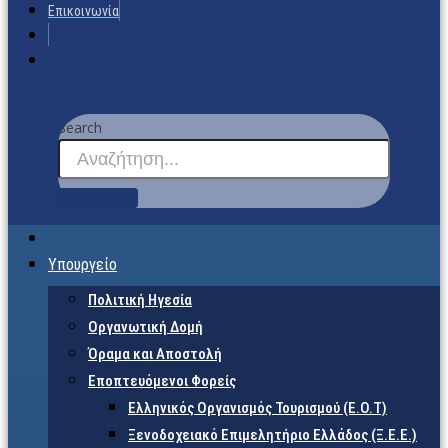
Επικοινωνία
Search
Υπουργείο
Πολιτική Ηγεσία
Οργανωτική Δομή
Όραμα και Αποστολή
Εποπτευόμενοι Φορείς
Eλληνικός Οργανισμός Τουρισμού (Ε.Ο.Τ)
Ξενοδοχειακό Επιμελητήριο Ελλάδος (Ξ.Ε.Ε.)