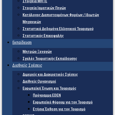
Στοιχεία ΜΗΤΕ
Στοιχεία Ιαματικών Πηγών
Κατάλογος Διαπιστευμένων Φορέων / Ιδιωτών
Μηχανικών
Στατιστικά Δεδομένα Ελληνικού Τουρισμού
Στατιστικός Επικεφαλής
Εκπαίδευση
Μητρώο Ξεναγών
Σχολές Τουριστικής Εκπαίδευσης
Διεθνείς Σχέσεις
Διμερείς και Διακρατικές Σχέσεις
Διεθνείς Οργανισμοί
Ευρωπαϊκή Ένωση και Τουρισμός
Πρόγραμμα EDEN
Ευρωπαϊκό Φόρουμ για τον Τουρισμό
Ετήσια Έκθεση για τον Τουρισμό