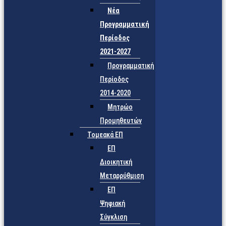
Νέα
Προγραμματική
Περίοδος
2021-2027
Προγραμματική
Περίοδος
2014-2020
Μητρώο
Προμηθευτών
Τομεακά ΕΠ
ΕΠ
Διοικητική
Μεταρρύθμιση
ΕΠ
Ψηφιακή
Σύγκλιση