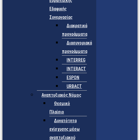
Ευρωπαϊκής
Εδαφικής
Συνεργασίας
Διακρατικά
προγράμματα
Διασυνοριακά
προγράμματα
INTERREG
INTERACT
ESPON
URBACT
Αναπτυξιακός Νόμος
Θεσμικό
Πλαίσιο
Δυνατότητα
ενίσχυσης μέσω
αναπτυξιακού