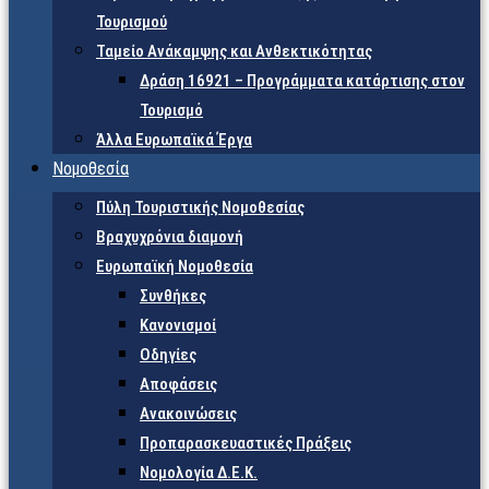
Τουρισμού
Ταμείο Ανάκαμψης και Ανθεκτικότητας
Δράση 16921 – Προγράμματα κατάρτισης στον
Τουρισμό
Άλλα Ευρωπαϊκά Έργα
Νομοθεσία
Πύλη Τουριστικής Νομοθεσίας
Βραχυχρόνια διαμονή
Ευρωπαϊκή Νομοθεσία
Συνθήκες
Κανονισμοί
Οδηγίες
Αποφάσεις
Ανακοινώσεις
Προπαρασκευαστικές Πράξεις
Νομολογία Δ.Ε.Κ.