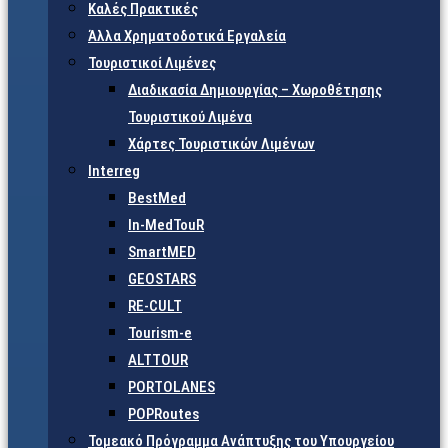
Καλές Πρακτικές
Άλλα Χρηματοδοτικά Εργαλεία
Τουριστικοί Λιμένες
Διαδικασία Δημιουργίας – Χωροθέτησης
Τουριστικού Λιμένα
Χάρτες Τουριστικών Λιμένων
Interreg
BestMed
In-MedTouR
SmartMED
GEOSTARS
RE-CULT
Tourism-e
ALTTOUR
PORTOLANES
POPRoutes
Τομεακό Πρόγραμμα Ανάπτυξης του Υπουργείου