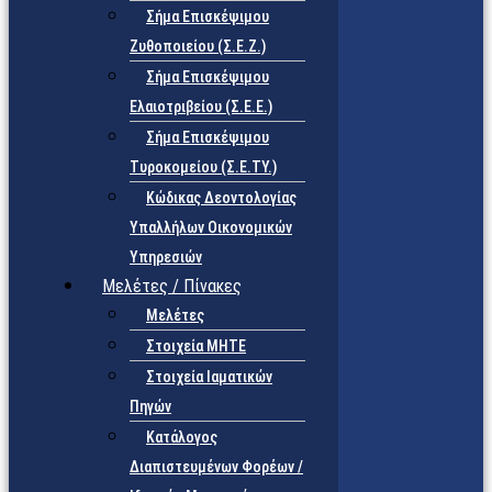
Σήμα Επισκέψιμου
Ζυθοποιείου (Σ.Ε.Ζ.)
Σήμα Επισκέψιμου
Ελαιοτριβείου (Σ.Ε.Ε.)
Σήμα Επισκέψιμου
Τυροκομείου (Σ.Ε.TY.)
Κώδικας Δεοντολογίας
Υπαλλήλων Οικονομικών
Υπηρεσιών
Μελέτες / Πίνακες
Μελέτες
Στοιχεία ΜΗΤΕ
Στοιχεία Ιαματικών
Πηγών
Κατάλογος
Διαπιστευμένων Φορέων /