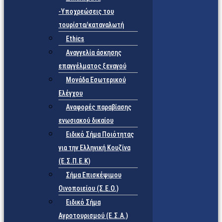
-Υποχρεώσεις του
τουρίστα/καταναλωτή
Ethics
Αναγγελία άσκησης
επαγγέλματος ξεναγού
Μονάδα Εσωτερικού
Ελέγχου
Αναφορές παραβίασης
ενωσιακού δικαίου
Ειδικό Σήμα Ποιότητας
για την Ελληνική Κουζίνα
(Ε.Σ.Π.Ε.Κ)
Σήμα Επισκέψιμου
Οινοποιείου (Σ.Ε.Ο.)
Ειδικό Σήμα
Αγροτουρισμού (Ε.Σ.Α.)