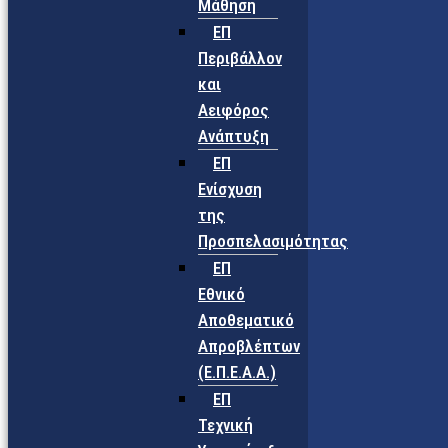
Μάθηση
ΕΠ
Περιβάλλον
και
Αειφόρος
Ανάπτυξη
ΕΠ
Ενίσχυση
της
Προσπελασιμότητας
ΕΠ
Εθνικό
Αποθεματικό
Απροβλέπτων
(Ε.Π.Ε.Α.Α.)
ΕΠ
Τεχνική