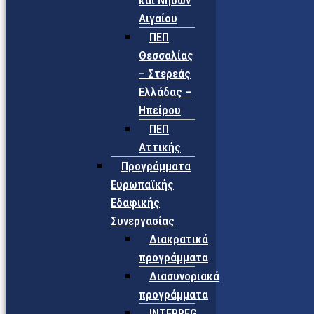
και Νήσων
Αιγαίου
ΠΕΠ
Θεσσαλίας
– Στερεάς
Ελλάδας –
Ηπείρου
ΠΕΠ
Αττικής
Προγράμματα
Ευρωπαϊκής
Εδαφικής
Συνεργασίας
Διακρατικά
προγράμματα
Διασυνοριακά
προγράμματα
INTERREG