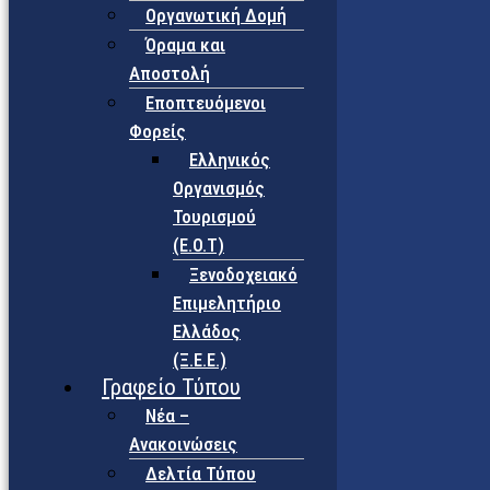
Οργανωτική Δομή
Όραμα και
Αποστολή
Εποπτευόμενοι
Φορείς
Eλληνικός
Οργανισμός
Τουρισμού
(Ε.Ο.Τ)
Ξενοδοχειακό
Επιμελητήριο
Ελλάδος
(Ξ.Ε.Ε.)
Γραφείο Τύπου
Νέα –
Ανακοινώσεις
Δελτία Τύπου