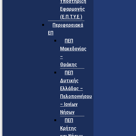
Υποστήριξη
Εφαρμογής
(Ε.Π.Τ.Υ.Ε.)
Περιφερειακά
ΕΠ
ΠΕΠ
Μακεδονίας
–
Θράκης
ΠΕΠ
Δυτικής
Ελλάδας –
Πελοποννήσου
– Ιονίων
Νήσων
ΠΕΠ
Κρήτης