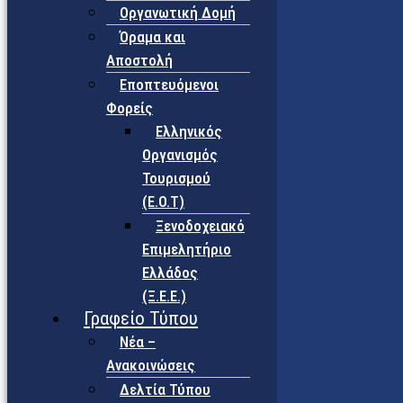
Οργανωτική Δομή
Όραμα και
Αποστολή
Εποπτευόμενοι
Φορείς
Eλληνικός
Οργανισμός
Τουρισμού
(Ε.Ο.Τ)
Ξενοδοχειακό
Επιμελητήριο
Ελλάδος
(Ξ.Ε.Ε.)
Γραφείο Τύπου
Νέα –
Ανακοινώσεις
Δελτία Τύπου