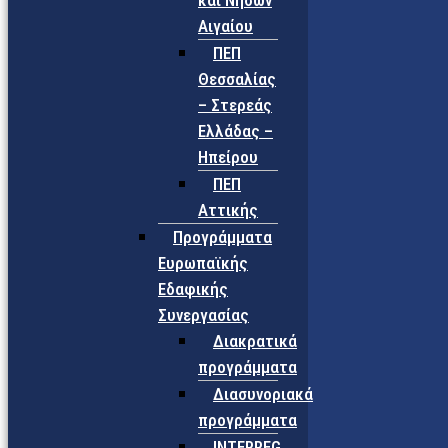
και Νήσων
Αιγαίου
ΠΕΠ
Θεσσαλίας
– Στερεάς
Ελλάδας –
Ηπείρου
ΠΕΠ
Αττικής
Προγράμματα
Ευρωπαϊκής
Εδαφικής
Συνεργασίας
Διακρατικά
προγράμματα
Διασυνοριακά
προγράμματα
INTERREG