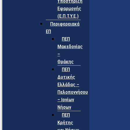
Υποστήριξη
Εφαρμογής
(Ε.Π.Τ.Υ.Ε.)
Περιφερειακά
ΕΠ
ΠΕΠ
Μακεδονίας
–
Θράκης
ΠΕΠ
Δυτικής
Ελλάδας –
Πελοποννήσου
– Ιονίων
Νήσων
ΠΕΠ
Κρήτης