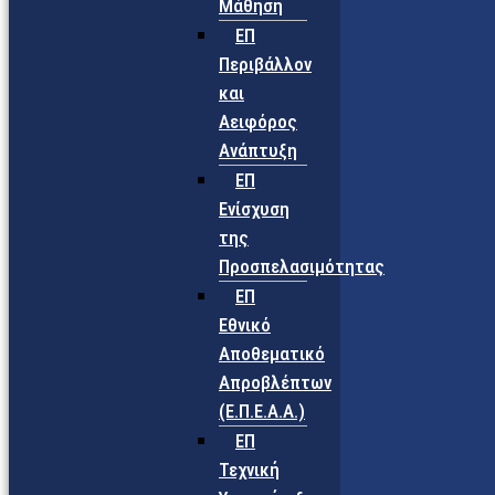
Μάθηση
ΕΠ
Περιβάλλον
και
Αειφόρος
Ανάπτυξη
ΕΠ
Ενίσχυση
της
Προσπελασιμότητας
ΕΠ
Εθνικό
Αποθεματικό
Απροβλέπτων
(Ε.Π.Ε.Α.Α.)
ΕΠ
Τεχνική