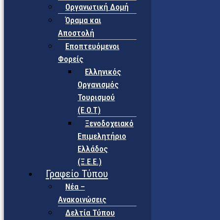
Οργανωτική Δομή
Όραμα και
Αποστολή
Εποπτευόμενοι
Φορείς
Eλληνικός
Οργανισμός
Τουρισμού
(Ε.Ο.Τ)
Ξενοδοχειακό
Επιμελητήριο
Ελλάδος
(Ξ.Ε.Ε.)
Γραφείο Τύπου
Νέα –
Ανακοινώσεις
Δελτία Τύπου