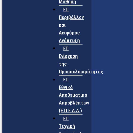
Μάθηση
ΕΠ
Περιβάλλον
και
Αειφόρος
Ανάπτυξη
ΕΠ
Ενίσχυση
της
Προσπελασιμότητας
ΕΠ
Εθνικό
Αποθεματικό
Απροβλέπτων
(Ε.Π.Ε.Α.Α.)
ΕΠ
Τεχνική