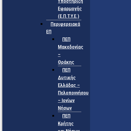
Υποστήριξη
Εφαρμογής
(Ε.Π.Τ.Υ.Ε.)
Περιφερειακά
ΕΠ
ΠΕΠ
Μακεδονίας
–
Θράκης
ΠΕΠ
Δυτικής
Ελλάδας –
Πελοποννήσου
– Ιονίων
Νήσων
ΠΕΠ
Κρήτης