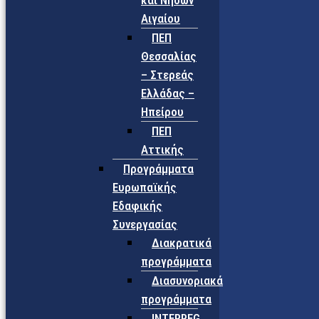
και Νήσων
Αιγαίου
ΠΕΠ
Θεσσαλίας
– Στερεάς
Ελλάδας –
Ηπείρου
ΠΕΠ
Αττικής
Προγράμματα
Ευρωπαϊκής
Εδαφικής
Συνεργασίας
Διακρατικά
προγράμματα
Διασυνοριακά
προγράμματα
INTERREG