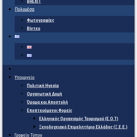
BREXIT
Πολυμέσα
Φωτογραφίες
Βίντεο
Υπουργείο
Πολιτική Ηγεσία
Οργανωτική Δομή
Όραμα και Αποστολή
Εποπτευόμενοι Φορείς
Eλληνικός Οργανισμός Τουρισμού (Ε.Ο.Τ)
Ξενοδοχειακό Επιμελητήριο Ελλάδος (Ξ.Ε.Ε.)
Γραφείο Τύπου