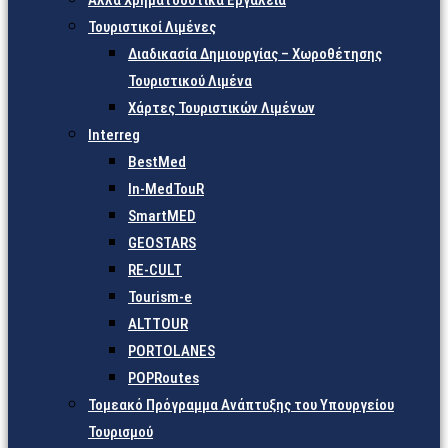
Άλλα Χρηματοδοτικά Εργαλεία
Τουριστικοί Λιμένες
Διαδικασία Δημιουργίας – Χωροθέτησης
Τουριστικού Λιμένα
Χάρτες Τουριστικών Λιμένων
Interreg
BestMed
In-MedTouR
SmartMED
GEOSTARS
RE-CULT
Tourism-e
ALTTOUR
PORTOLANES
POPRoutes
Τομεακό Πρόγραμμα Ανάπτυξης του Υπουργείου
Τουρισμού