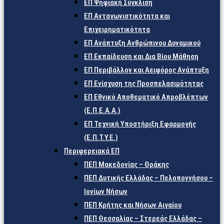
ΕΠ Ψηφιακή Σύγκλιση
ΕΠ Ανταγωνιστικότητα και
Επιχειρηματικότητα
ΕΠ Ανάπτυξη Ανθρώπινου Δυναμικού
ΕΠ Εκπαίδευση και Δια Βίου Μάθηση
ΕΠ Περιβάλλον και Αειφόρος Ανάπτυξη
ΕΠ Ενίσχυση της Προσπελασιμότητας
ΕΠ Εθνικό Αποθεματικό Απροβλέπτων
(Ε.Π.Ε.Α.Α.)
ΕΠ Τεχνική Υποστήριξη Εφαρμογής
(Ε.Π.Τ.Υ.Ε.)
Περιφερειακά ΕΠ
ΠΕΠ Μακεδονίας – Θράκης
ΠΕΠ Δυτικής Ελλάδας – Πελοποννήσου –
Ιονίων Νήσων
ΠΕΠ Κρήτης και Νήσων Αιγαίου
ΠΕΠ Θεσσαλίας – Στερεάς Ελλάδας –