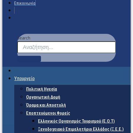
Επικοινωνία
Search
Υπουργείο
Πολιτική Ηγεσία
Οργανωτική Δομή
Όραμα και Αποστολή
Εποπτευόμενοι Φορείς
Eλληνικός Οργανισμός Τουρισμού (Ε.Ο.Τ)
Ξενοδοχειακό Επιμελητήριο Ελλάδος (Ξ.Ε.Ε.)