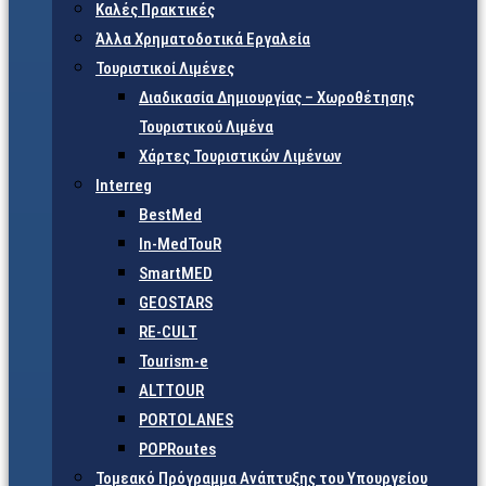
Καλές Πρακτικές
Άλλα Χρηματοδοτικά Εργαλεία
Τουριστικοί Λιμένες
Διαδικασία Δημιουργίας – Χωροθέτησης
Τουριστικού Λιμένα
Χάρτες Τουριστικών Λιμένων
Interreg
BestMed
In-MedTouR
SmartMED
GEOSTARS
RE-CULT
Tourism-e
ALTTOUR
PORTOLANES
POPRoutes
Τομεακό Πρόγραμμα Ανάπτυξης του Υπουργείου