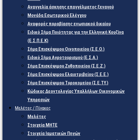
Αναγγελία άσκησης επαγγέλματος ξεναγού
Μονάδα Εσωτερικού Ελέγχου
Αναφορές παραβίασης ενωσιακού δικαίου
Ειδικό Σήμα Ποιότητας για την Ελληνική Κουζίνα
(Ε.Σ.Π.Ε.Κ)
Σήμα Επισκέψιμου Οινοποιείου (Σ.Ε.Ο.)
Ειδικό Σήμα Αγροτουρισμού (Ε.Σ.Α.)
Σήμα Επισκέψιμου Ζυθοποιείου (Σ.Ε.Ζ.)
Σήμα Επισκέψιμου Ελαιοτριβείου (Σ.Ε.Ε.)
Σήμα Επισκέψιμου Τυροκομείου (Σ.Ε.TY.)
Κώδικας Δεοντολογίας Υπαλλήλων Οικονομικών
Υπηρεσιών
Μελέτες / Πίνακες
Μελέτες
Στοιχεία ΜΗΤΕ
Στοιχεία Ιαματικών Πηγών