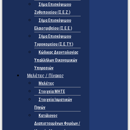
Σήμα Επισκέψιμου
Ζυθοποιείου (Σ.Ε.Ζ.)
Σήμα Επισκέψιμου
Ελαιοτριβείου (Σ.Ε.Ε.)
Σήμα Επισκέψιμου
Τυροκομείου (Σ.Ε.TY.)
Κώδικας Δεοντολογίας
Υπαλλήλων Οικονομικών
Υπηρεσιών
Μελέτες / Πίνακες
Μελέτες
Στοιχεία ΜΗΤΕ
Στοιχεία Ιαματικών
Πηγών
Κατάλογος
Διαπιστευμένων Φορέων /