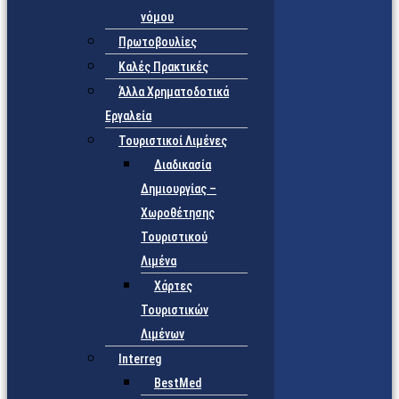
νόμου
Πρωτοβουλίες
Καλές Πρακτικές
Άλλα Χρηματοδοτικά
Εργαλεία
Τουριστικοί Λιμένες
Διαδικασία
Δημιουργίας –
Χωροθέτησης
Τουριστικού
Λιμένα
Χάρτες
Τουριστικών
Λιμένων
Interreg
BestMed