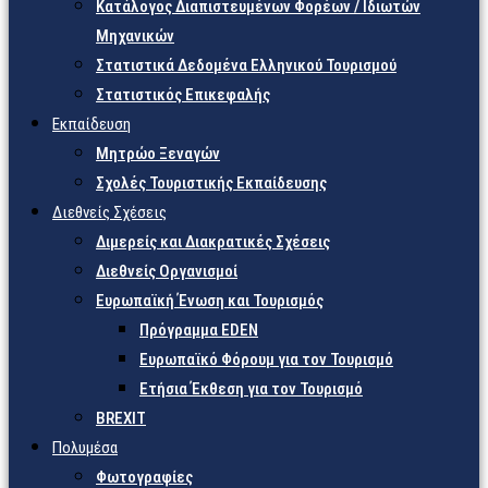
Κατάλογος Διαπιστευμένων Φορέων / Ιδιωτών
Μηχανικών
Στατιστικά Δεδομένα Ελληνικού Τουρισμού
Στατιστικός Επικεφαλής
Εκπαίδευση
Μητρώο Ξεναγών
Σχολές Τουριστικής Εκπαίδευσης
Διεθνείς Σχέσεις
Διμερείς και Διακρατικές Σχέσεις
Διεθνείς Οργανισμοί
Ευρωπαϊκή Ένωση και Τουρισμός
Πρόγραμμα EDEN
Ευρωπαϊκό Φόρουμ για τον Τουρισμό
Ετήσια Έκθεση για τον Τουρισμό
BREXIT
Πολυμέσα
Φωτογραφίες