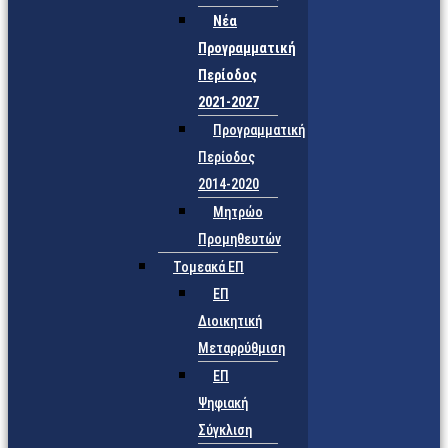
Νέα
Προγραμματική
Περίοδος
2021-2027
Προγραμματική
Περίοδος
2014-2020
Μητρώο
Προμηθευτών
Τομεακά ΕΠ
ΕΠ
Διοικητική
Μεταρρύθμιση
ΕΠ
Ψηφιακή
Σύγκλιση