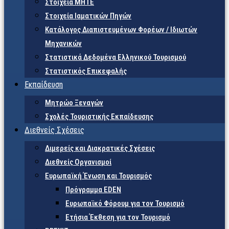
Στοιχεία ΜΗΤΕ
Στοιχεία Ιαματικών Πηγών
Κατάλογος Διαπιστευμένων Φορέων / Ιδιωτών
Μηχανικών
Στατιστικά Δεδομένα Ελληνικού Τουρισμού
Στατιστικός Επικεφαλής
Εκπαίδευση
Μητρώο Ξεναγών
Σχολές Τουριστικής Εκπαίδευσης
Διεθνείς Σχέσεις
Διμερείς και Διακρατικές Σχέσεις
Διεθνείς Οργανισμοί
Ευρωπαϊκή Ένωση και Τουρισμός
Πρόγραμμα EDEN
Ευρωπαϊκό Φόρουμ για τον Τουρισμό
Ετήσια Έκθεση για τον Τουρισμό