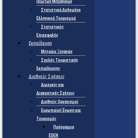
Ιδιωτών Μηχανικών
Στατιστικά Δεδομένα
Ελληνικού Τουρισμού
Στατιστικός
Επικεφαλής
Εκπαίδευση
Μητρώο Ξεναγών
Σχολές Τουριστικής
Εκπαίδευσης
Διεθνείς Σχέσεις
Διμερείς και
Διακρατικές Σχέσεις
Διεθνείς Οργανισμοί
Ευρωπαϊκή Ένωση και
Τουρισμός
Πρόγραμμα
EDEN