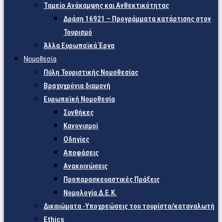
Ταμείο Ανάκαμψης και Ανθεκτικότητας
Δράση 16921 – Προγράμματα κατάρτισης στον
Τουρισμό
Άλλα Ευρωπαϊκά Έργα
Νομοθεσία
Πύλη Τουριστικής Νομοθεσίας
Βραχυχρόνια διαμονή
Ευρωπαϊκή Νομοθεσία
Συνθήκες
Κανονισμοί
Οδηγίες
Αποφάσεις
Ανακοινώσεις
Προπαρασκευαστικές Πράξεις
Νομολογία Δ.Ε.Κ.
Δικαιώματα -Υποχρεώσεις του τουρίστα/καταναλωτή
Ethics