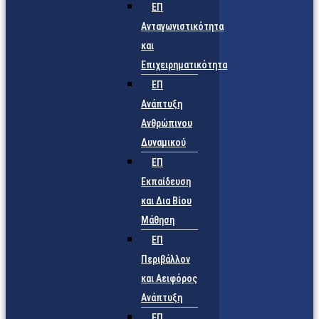
ΕΠ
Ανταγωνιστικότητα
και
Επιχειρηματικότητα
ΕΠ
Ανάπτυξη
Ανθρώπινου
Δυναμικού
ΕΠ
Εκπαίδευση
και Δια Βίου
Μάθηση
ΕΠ
Περιβάλλον
και Αειφόρος
Ανάπτυξη
ΕΠ