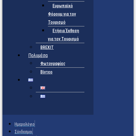
Ευρωπαϊκό
Φόρουμ για τον
Τουρισμό
Ετήσια Έκθεση
για τον Τουρισμό
BREXIT
Πολυμέσα
Φωτογραφίες
Βίντεο
Ημερολόγιο
Σύνδεσμοι