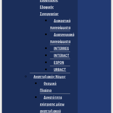
Ευρωπαϊκής
Εδαφικής
Συνεργασίας
Διακρατικά
προγράμματα
Διασυνοριακά
προγράμματα
INTERREG
INTERACT
ESPON
URBACT
Αναπτυξιακός Νόμος
Θεσμικό
Πλαίσιο
Δυνατότητα
ενίσχυσης μέσω
αναπτυξιακού