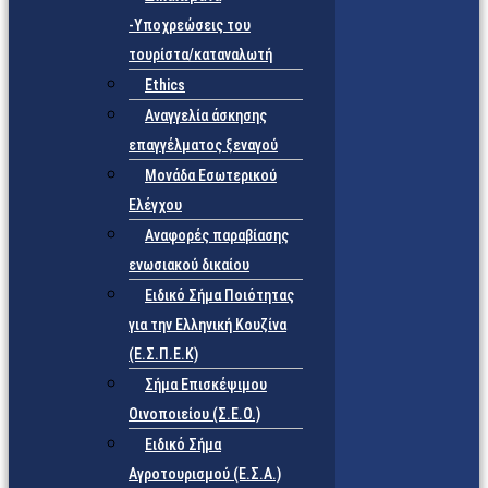
-Υποχρεώσεις του
τουρίστα/καταναλωτή
Ethics
Αναγγελία άσκησης
επαγγέλματος ξεναγού
Μονάδα Εσωτερικού
Ελέγχου
Αναφορές παραβίασης
ενωσιακού δικαίου
Ειδικό Σήμα Ποιότητας
για την Ελληνική Κουζίνα
(Ε.Σ.Π.Ε.Κ)
Σήμα Επισκέψιμου
Οινοποιείου (Σ.Ε.Ο.)
Ειδικό Σήμα
Αγροτουρισμού (Ε.Σ.Α.)