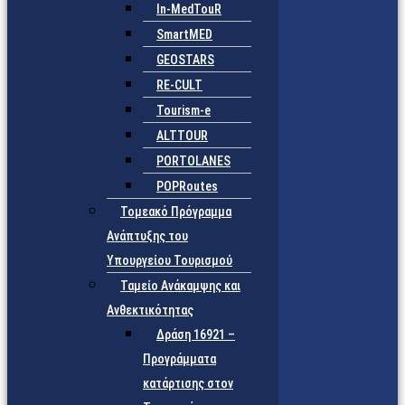
In-MedTouR
SmartMED
GEOSTARS
RE-CULT
Tourism-e
ALTTOUR
PORTOLANES
POPRoutes
Τομεακό Πρόγραμμα
Ανάπτυξης του
Υπουργείου Τουρισμού
Ταμείο Ανάκαμψης και
Ανθεκτικότητας
Δράση 16921 –
Προγράμματα
κατάρτισης στον