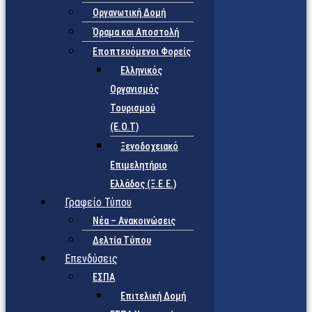
Οργανωτική Δομή
Όραμα και Αποστολή
Εποπτευόμενοι Φορείς
Eλληνικός
Οργανισμός
Τουρισμού
(Ε.Ο.Τ)
Ξενοδοχειακό
Επιμελητήριο
Ελλάδος (Ξ.Ε.Ε.)
Γραφείο Τύπου
Νέα – Ανακοινώσεις
Δελτία Τύπου
Επενδύσεις
ΕΣΠΑ
Επιτελική Δομή