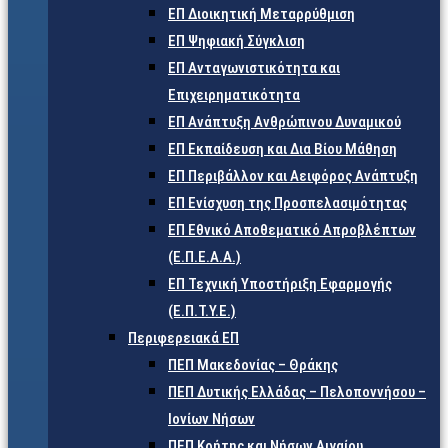
ΕΠ Διοικητική Μεταρρύθμιση
ΕΠ Ψηφιακή Σύγκλιση
ΕΠ Ανταγωνιστικότητα και
Επιχειρηματικότητα
ΕΠ Ανάπτυξη Ανθρώπινου Δυναμικού
ΕΠ Εκπαίδευση και Δια Βίου Μάθηση
ΕΠ Περιβάλλον και Αειφόρος Ανάπτυξη
ΕΠ Ενίσχυση της Προσπελασιμότητας
ΕΠ Εθνικό Αποθεματικό Απροβλέπτων
(Ε.Π.Ε.Α.Α.)
ΕΠ Τεχνική Υποστήριξη Εφαρμογής
(Ε.Π.Τ.Υ.Ε.)
Περιφερειακά ΕΠ
ΠΕΠ Μακεδονίας – Θράκης
ΠΕΠ Δυτικής Ελλάδας – Πελοποννήσου –
Ιονίων Νήσων
ΠΕΠ Κρήτης και Νήσων Αιγαίου