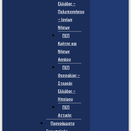
Ελλάδας –
Πελοποννήσου
– Ιονίων
Νήσων
ΠΕΠ
Κρήτης και
Νήσων
Αιγαίου
ΠΕΠ
Θεσσαλίας –
Στερεάς
Ελλάδας –
Ηπείρου
ΠΕΠ
Αττικής
Προγράμματα