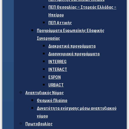
ΠΕΠ Θεσσαλίας – Στερεάς Ελλάδας –
Ηπείρου
ΠΕΠ Αττικής
Προγράμματα Ευρωπαϊκής Εδαφικής
Συνεργασίας
Διακρατικά προγράμματα
Διασυνοριακά προγράμματα
INTERREG
INTERACT
ESPON
URBACT
Αναπτυξιακός Νόμος
Θεσμικό Πλαίσιο
Δυνατότητα ενίσχυσης μέσω αναπτυξιακού
νόμου
Πρωτοβουλίες