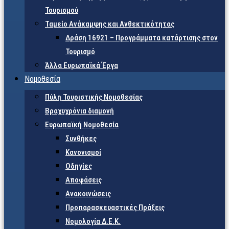
Τουρισμού
Ταμείο Ανάκαμψης και Ανθεκτικότητας
Δράση 16921 – Προγράμματα κατάρτισης στον
Τουρισμό
Άλλα Ευρωπαϊκά Έργα
Νομοθεσία
Πύλη Τουριστικής Νομοθεσίας
Βραχυχρόνια διαμονή
Ευρωπαϊκή Νομοθεσία
Συνθήκες
Κανονισμοί
Οδηγίες
Αποφάσεις
Ανακοινώσεις
Προπαρασκευαστικές Πράξεις
Νομολογία Δ.Ε.Κ.