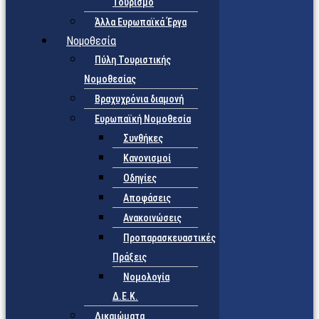
Τουρισμό
Άλλα Ευρωπαϊκά Έργα
Νομοθεσία
Πύλη Τουριστικής
Νομοθεσίας
Βραχυχρόνια διαμονή
Ευρωπαϊκή Νομοθεσία
Συνθήκες
Κανονισμοί
Οδηγίες
Αποφάσεις
Ανακοινώσεις
Προπαρασκευαστικές
Πράξεις
Νομολογία
Δ.Ε.Κ.
Δικαιώματα