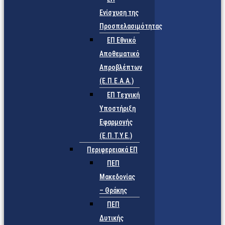
Ενίσχυση της
Προσπελασιμότητας
ΕΠ Εθνικό
Αποθεματικό
Απροβλέπτων
(Ε.Π.Ε.Α.Α.)
ΕΠ Τεχνική
Υποστήριξη
Εφαρμογής
(Ε.Π.Τ.Υ.Ε.)
Περιφερειακά ΕΠ
ΠΕΠ
Μακεδονίας
– Θράκης
ΠΕΠ
Δυτικής