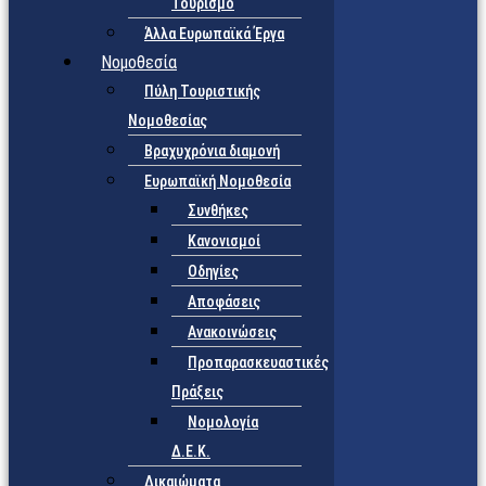
Τουρισμό
Άλλα Ευρωπαϊκά Έργα
Νομοθεσία
Πύλη Τουριστικής
Νομοθεσίας
Βραχυχρόνια διαμονή
Ευρωπαϊκή Νομοθεσία
Συνθήκες
Κανονισμοί
Οδηγίες
Αποφάσεις
Ανακοινώσεις
Προπαρασκευαστικές
Πράξεις
Νομολογία
Δ.Ε.Κ.
Δικαιώματα