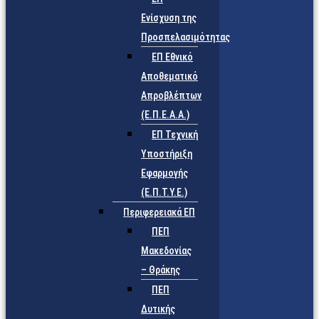
Ενίσχυση της
Προσπελασιμότητας
ΕΠ Εθνικό
Αποθεματικό
Απροβλέπτων
(Ε.Π.Ε.Α.Α.)
ΕΠ Τεχνική
Υποστήριξη
Εφαρμογής
(Ε.Π.Τ.Υ.Ε.)
Περιφερειακά ΕΠ
ΠΕΠ
Μακεδονίας
– Θράκης
ΠΕΠ
Δυτικής