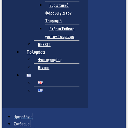
Ευρωπαϊκό
Φόρουμ για τον
Τουρισμό
Ετήσια Έκθεση
για τον Τουρισμό
BREXIT
Πολυμέσα
Φωτογραφίες
Βίντεο
Ημερολόγιο
Σύνδεσμοι