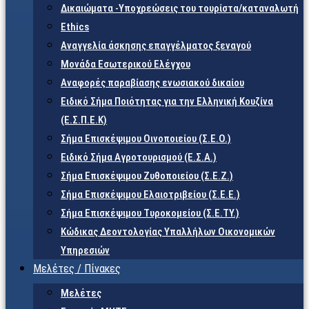
Δικαιώματα -Υποχρεώσεις του τουρίστα/καταναλωτή
Ethics
Αναγγελία άσκησης επαγγέλματος ξεναγού
Μονάδα Εσωτερικού Ελέγχου
Αναφορές παραβίασης ενωσιακού δικαίου
Ειδικό Σήμα Ποιότητας για την Ελληνική Κουζίνα
(Ε.Σ.Π.Ε.Κ)
Σήμα Επισκέψιμου Οινοποιείου (Σ.Ε.Ο.)
Ειδικό Σήμα Αγροτουρισμού (Ε.Σ.Α.)
Σήμα Επισκέψιμου Ζυθοποιείου (Σ.Ε.Ζ.)
Σήμα Επισκέψιμου Ελαιοτριβείου (Σ.Ε.Ε.)
Σήμα Επισκέψιμου Τυροκομείου (Σ.Ε.TY.)
Κώδικας Δεοντολογίας Υπαλλήλων Οικονομικών
Υπηρεσιών
Μελέτες / Πίνακες
Μελέτες