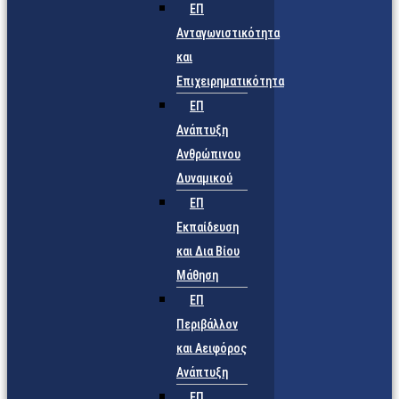
ΕΠ
Ανταγωνιστικότητα
και
Επιχειρηματικότητα
ΕΠ
Ανάπτυξη
Ανθρώπινου
Δυναμικού
ΕΠ
Εκπαίδευση
και Δια Βίου
Μάθηση
ΕΠ
Περιβάλλον
και Αειφόρος
Ανάπτυξη
ΕΠ