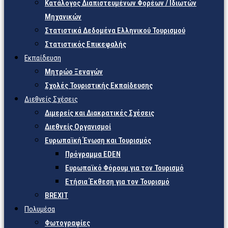
Κατάλογος Διαπιστευμένων Φορέων / Ιδιωτών
Μηχανικών
Στατιστικά Δεδομένα Ελληνικού Τουρισμού
Στατιστικός Επικεφαλής
Εκπαίδευση
Μητρώο Ξεναγών
Σχολές Τουριστικής Εκπαίδευσης
Διεθνείς Σχέσεις
Διμερείς και Διακρατικές Σχέσεις
Διεθνείς Οργανισμοί
Ευρωπαϊκή Ένωση και Τουρισμός
Πρόγραμμα EDEN
Ευρωπαϊκό Φόρουμ για τον Τουρισμό
Ετήσια Έκθεση για τον Τουρισμό
BREXIT
Πολυμέσα
Φωτογραφίες