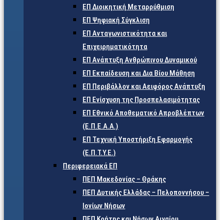
ΕΠ Διοικητική Μεταρρύθμιση
ΕΠ Ψηφιακή Σύγκλιση
ΕΠ Ανταγωνιστικότητα και
Επιχειρηματικότητα
ΕΠ Ανάπτυξη Ανθρώπινου Δυναμικού
ΕΠ Εκπαίδευση και Δια Βίου Μάθηση
ΕΠ Περιβάλλον και Αειφόρος Ανάπτυξη
ΕΠ Ενίσχυση της Προσπελασιμότητας
ΕΠ Εθνικό Αποθεματικό Απροβλέπτων
(Ε.Π.Ε.Α.Α.)
ΕΠ Τεχνική Υποστήριξη Εφαρμογής
(Ε.Π.Τ.Υ.Ε.)
Περιφερειακά ΕΠ
ΠΕΠ Μακεδονίας – Θράκης
ΠΕΠ Δυτικής Ελλάδας – Πελοποννήσου –
Ιονίων Νήσων
ΠΕΠ Κρήτης και Νήσων Αιγαίου