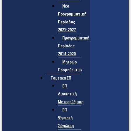
Νέα
Προγραμματική
Περίοδος
2021-2027
Προγραμματική
Περίοδος
2014-2020
Μητρώο
Προμηθευτών
Τομεακά ΕΠ
ΕΠ
Διοικητική
Μεταρρύθμιση
ΕΠ
Ψηφιακή
Σύγκλιση