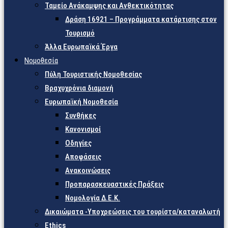
Ταμείο Ανάκαμψης και Ανθεκτικότητας
Δράση 16921 – Προγράμματα κατάρτισης στον
Τουρισμό
Άλλα Ευρωπαϊκά Έργα
Νομοθεσία
Πύλη Τουριστικής Νομοθεσίας
Βραχυχρόνια διαμονή
Ευρωπαϊκή Νομοθεσία
Συνθήκες
Κανονισμοί
Οδηγίες
Αποφάσεις
Ανακοινώσεις
Προπαρασκευαστικές Πράξεις
Νομολογία Δ.Ε.Κ.
Δικαιώματα -Υποχρεώσεις του τουρίστα/καταναλωτή
Ethics