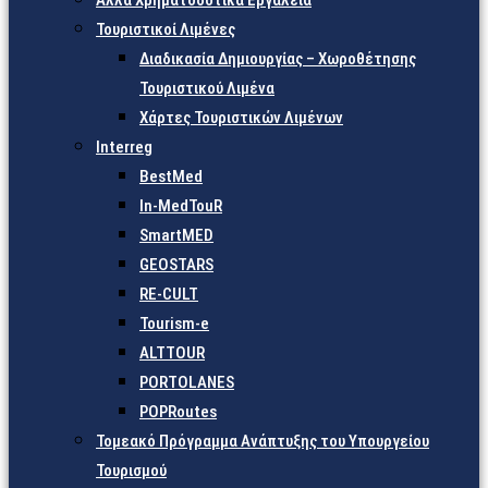
Άλλα Χρηματοδοτικά Εργαλεία
Τουριστικοί Λιμένες
Διαδικασία Δημιουργίας – Χωροθέτησης
Τουριστικού Λιμένα
Χάρτες Τουριστικών Λιμένων
Interreg
BestMed
In-MedTouR
SmartMED
GEOSTARS
RE-CULT
Tourism-e
ALTTOUR
PORTOLANES
POPRoutes
Τομεακό Πρόγραμμα Ανάπτυξης του Υπουργείου
Τουρισμού