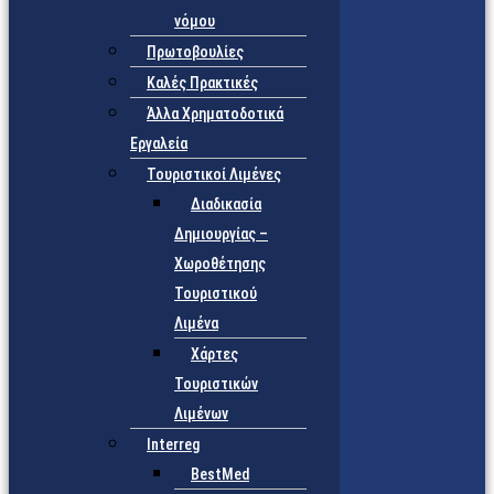
νόμου
Πρωτοβουλίες
Καλές Πρακτικές
Άλλα Χρηματοδοτικά
Εργαλεία
Τουριστικοί Λιμένες
Διαδικασία
Δημιουργίας –
Χωροθέτησης
Τουριστικού
Λιμένα
Χάρτες
Τουριστικών
Λιμένων
Interreg
BestMed