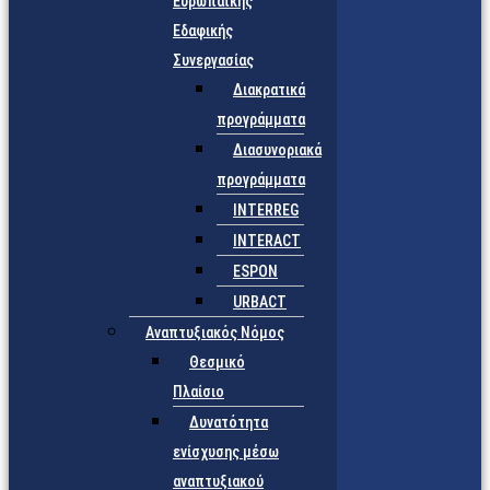
Ευρωπαϊκής
Εδαφικής
Συνεργασίας
Διακρατικά
προγράμματα
Διασυνοριακά
προγράμματα
INTERREG
INTERACT
ESPON
URBACT
Αναπτυξιακός Νόμος
Θεσμικό
Πλαίσιο
Δυνατότητα
ενίσχυσης μέσω
αναπτυξιακού