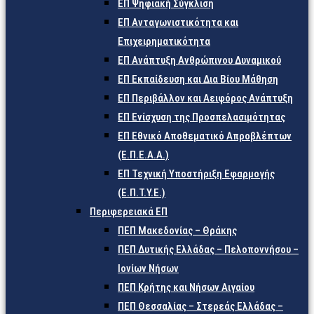
ΕΠ Ψηφιακή Σύγκλιση
ΕΠ Ανταγωνιστικότητα και
Επιχειρηματικότητα
ΕΠ Ανάπτυξη Ανθρώπινου Δυναμικού
ΕΠ Εκπαίδευση και Δια Βίου Μάθηση
ΕΠ Περιβάλλον και Αειφόρος Ανάπτυξη
ΕΠ Ενίσχυση της Προσπελασιμότητας
ΕΠ Εθνικό Αποθεματικό Απροβλέπτων
(Ε.Π.Ε.Α.Α.)
ΕΠ Τεχνική Υποστήριξη Εφαρμογής
(Ε.Π.Τ.Υ.Ε.)
Περιφερειακά ΕΠ
ΠΕΠ Μακεδονίας – Θράκης
ΠΕΠ Δυτικής Ελλάδας – Πελοποννήσου –
Ιονίων Νήσων
ΠΕΠ Κρήτης και Νήσων Αιγαίου
ΠΕΠ Θεσσαλίας – Στερεάς Ελλάδας –