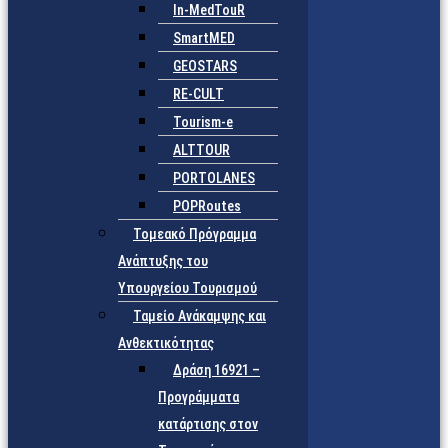
In-MedTouR
SmartMED
GEOSTARS
RE-CULT
Tourism-e
ALTTOUR
PORTOLANES
POPRoutes
Τομεακό Πρόγραμμα
Ανάπτυξης του
Υπουργείου Τουρισμού
Ταμείο Ανάκαμψης και
Ανθεκτικότητας
Δράση 16921 –
Προγράμματα
κατάρτισης στον