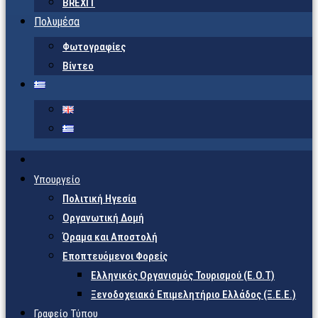
BREXIT
Πολυμέσα
Φωτογραφίες
Βίντεο
Υπουργείο
Πολιτική Ηγεσία
Οργανωτική Δομή
Όραμα και Αποστολή
Εποπτευόμενοι Φορείς
Eλληνικός Οργανισμός Τουρισμού (Ε.Ο.Τ)
Ξενοδοχειακό Επιμελητήριο Ελλάδος (Ξ.Ε.Ε.)
Γραφείο Τύπου