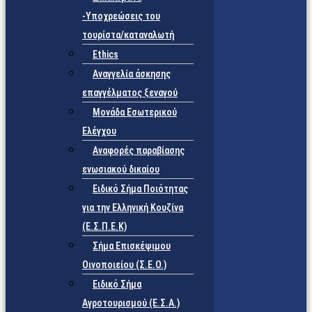
-Υποχρεώσεις του
τουρίστα/καταναλωτή
Ethics
Αναγγελία άσκησης
επαγγέλματος ξεναγού
Μονάδα Εσωτερικού
Ελέγχου
Αναφορές παραβίασης
ενωσιακού δικαίου
Ειδικό Σήμα Ποιότητας
για την Ελληνική Κουζίνα
(Ε.Σ.Π.Ε.Κ)
Σήμα Επισκέψιμου
Οινοποιείου (Σ.Ε.Ο.)
Ειδικό Σήμα
Αγροτουρισμού (Ε.Σ.Α.)