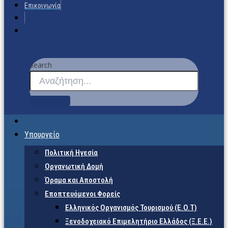
Επικοινωνία
Search
Υπουργείο
Πολιτική Ηγεσία
Οργανωτική Δομή
Όραμα και Αποστολή
Εποπτευόμενοι Φορείς
Eλληνικός Οργανισμός Τουρισμού (Ε.Ο.Τ)
Ξενοδοχειακό Επιμελητήριο Ελλάδος (Ξ.Ε.Ε.)