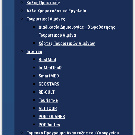
Καλές Πρακτικές
Άλλα Χρηματοδοτικά Εργαλεία
Τουριστικοί Λιμένες
Διαδικασία Δημιουργίας – Χωροθέτησης
Τουριστικού Λιμένα
Χάρτες Τουριστικών Λιμένων
Interreg
BestMed
In-MedTouR
SmartMED
GEOSTARS
RE-CULT
Tourism-e
ALTTOUR
PORTOLANES
POPRoutes
Τομεακό Πρόγραμμα Ανάπτυξης του Υπουργείου