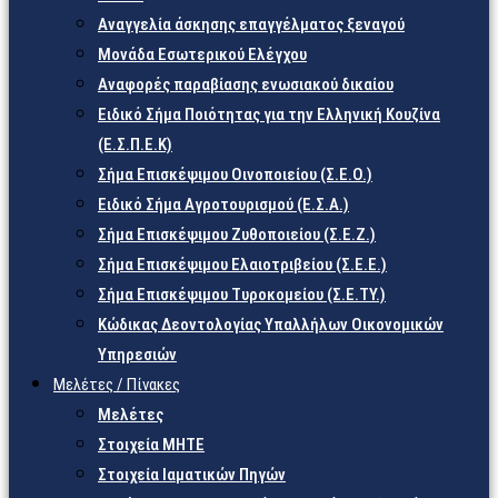
Αναγγελία άσκησης επαγγέλματος ξεναγού
Μονάδα Εσωτερικού Ελέγχου
Αναφορές παραβίασης ενωσιακού δικαίου
Ειδικό Σήμα Ποιότητας για την Ελληνική Κουζίνα
(Ε.Σ.Π.Ε.Κ)
Σήμα Επισκέψιμου Οινοποιείου (Σ.Ε.Ο.)
Ειδικό Σήμα Αγροτουρισμού (Ε.Σ.Α.)
Σήμα Επισκέψιμου Ζυθοποιείου (Σ.Ε.Ζ.)
Σήμα Επισκέψιμου Ελαιοτριβείου (Σ.Ε.Ε.)
Σήμα Επισκέψιμου Τυροκομείου (Σ.Ε.TY.)
Κώδικας Δεοντολογίας Υπαλλήλων Οικονομικών
Υπηρεσιών
Μελέτες / Πίνακες
Μελέτες
Στοιχεία ΜΗΤΕ
Στοιχεία Ιαματικών Πηγών