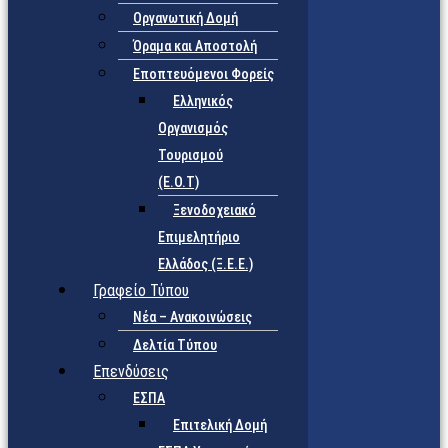
Οργανωτική Δομή
Όραμα και Αποστολή
Εποπτευόμενοι Φορείς
Eλληνικός
Οργανισμός
Τουρισμού
(Ε.Ο.Τ)
Ξενοδοχειακό
Επιμελητήριο
Ελλάδος (Ξ.Ε.Ε.)
Γραφείο Τύπου
Νέα – Ανακοινώσεις
Δελτία Τύπου
Επενδύσεις
ΕΣΠΑ
Επιτελική Δομή