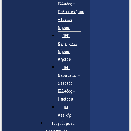
Ελλάδας –
Πελοποννήσου
– Ιονίων
Νήσων
ΠΕΠ
Κρήτης και
Νήσων
Αιγαίου
ΠΕΠ
Θεσσαλίας –
Στερεάς
Ελλάδας –
Ηπείρου
ΠΕΠ
Αττικής
Προγράμματα