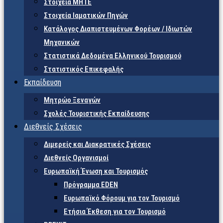
Στοιχεία ΜΗΤΕ
Στοιχεία Ιαματικών Πηγών
Κατάλογος Διαπιστευμένων Φορέων / Ιδιωτών
Μηχανικών
Στατιστικά Δεδομένα Ελληνικού Τουρισμού
Στατιστικός Επικεφαλής
Εκπαίδευση
Μητρώο Ξεναγών
Σχολές Τουριστικής Εκπαίδευσης
Διεθνείς Σχέσεις
Διμερείς και Διακρατικές Σχέσεις
Διεθνείς Οργανισμοί
Ευρωπαϊκή Ένωση και Τουρισμός
Πρόγραμμα EDEN
Ευρωπαϊκό Φόρουμ για τον Τουρισμό
Ετήσια Έκθεση για τον Τουρισμό