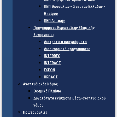
ΠΕΠ Θεσσαλίας – Στερεάς Ελλάδας –
Ηπείρου
ΠΕΠ Αττικής
Προγράμματα Ευρωπαϊκής Εδαφικής
Συνεργασίας
Διακρατικά προγράμματα
Διασυνοριακά προγράμματα
INTERREG
INTERACT
ESPON
URBACT
Αναπτυξιακός Νόμος
Θεσμικό Πλαίσιο
Δυνατότητα ενίσχυσης μέσω αναπτυξιακού
νόμου
Πρωτοβουλίες