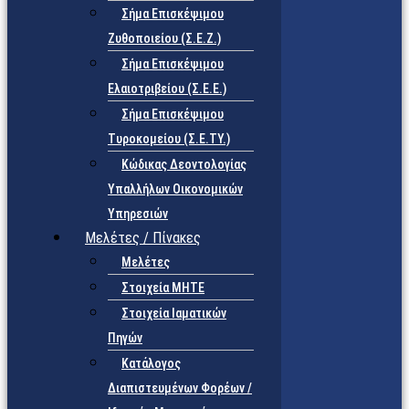
Σήμα Επισκέψιμου
Ζυθοποιείου (Σ.Ε.Ζ.)
Σήμα Επισκέψιμου
Ελαιοτριβείου (Σ.Ε.Ε.)
Σήμα Επισκέψιμου
Τυροκομείου (Σ.Ε.TY.)
Κώδικας Δεοντολογίας
Υπαλλήλων Οικονομικών
Υπηρεσιών
Μελέτες / Πίνακες
Μελέτες
Στοιχεία ΜΗΤΕ
Στοιχεία Ιαματικών
Πηγών
Κατάλογος
Διαπιστευμένων Φορέων /