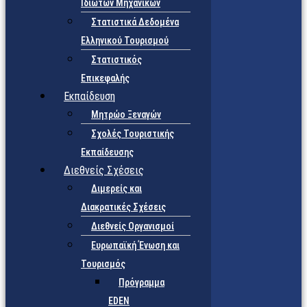
Ιδιωτών Μηχανικών
Στατιστικά Δεδομένα
Ελληνικού Τουρισμού
Στατιστικός
Επικεφαλής
Εκπαίδευση
Μητρώο Ξεναγών
Σχολές Τουριστικής
Εκπαίδευσης
Διεθνείς Σχέσεις
Διμερείς και
Διακρατικές Σχέσεις
Διεθνείς Οργανισμοί
Ευρωπαϊκή Ένωση και
Τουρισμός
Πρόγραμμα
EDEN