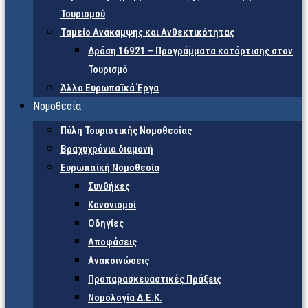
Τουρισμού
Ταμείο Ανάκαμψης και Ανθεκτικότητας
Δράση 16921 – Προγράμματα κατάρτισης στον
Τουρισμό
Άλλα Ευρωπαϊκά Έργα
Νομοθεσία
Πύλη Τουριστικής Νομοθεσίας
Βραχυχρόνια διαμονή
Ευρωπαϊκή Νομοθεσία
Συνθήκες
Κανονισμοί
Οδηγίες
Αποφάσεις
Ανακοινώσεις
Προπαρασκευαστικές Πράξεις
Νομολογία Δ.Ε.Κ.