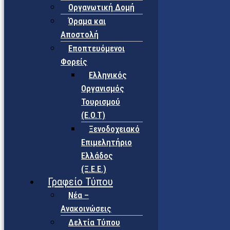
Οργανωτική Δομή
Όραμα και
Αποστολή
Εποπτευόμενοι
Φορείς
Eλληνικός
Οργανισμός
Τουρισμού
(Ε.Ο.Τ)
Ξενοδοχειακό
Επιμελητήριο
Ελλάδος
(Ξ.Ε.Ε.)
Γραφείο Τύπου
Νέα –
Ανακοινώσεις
Δελτία Τύπου