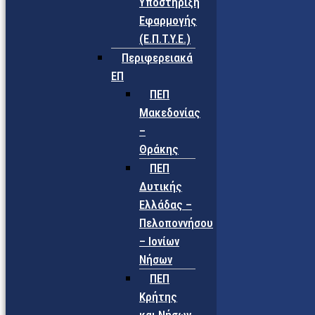
Υποστήριξη
Εφαρμογής
(Ε.Π.Τ.Υ.Ε.)
Περιφερειακά
ΕΠ
ΠΕΠ
Μακεδονίας
–
Θράκης
ΠΕΠ
Δυτικής
Ελλάδας –
Πελοποννήσου
– Ιονίων
Νήσων
ΠΕΠ
Κρήτης