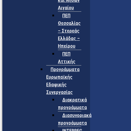
και Νήσων
Αιγαίου
ΠΕΠ
Θεσσαλίας
– Στερεάς
Ελλάδας –
Ηπείρου
ΠΕΠ
Αττικής
Προγράμματα
Ευρωπαϊκής
Εδαφικής
Συνεργασίας
Διακρατικά
προγράμματα
Διασυνοριακά
προγράμματα
INTERREG