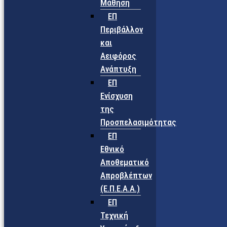
Μάθηση
ΕΠ
Περιβάλλον
και
Αειφόρος
Ανάπτυξη
ΕΠ
Ενίσχυση
της
Προσπελασιμότητας
ΕΠ
Εθνικό
Αποθεματικό
Απροβλέπτων
(Ε.Π.Ε.Α.Α.)
ΕΠ
Τεχνική