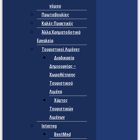
νόμου
Πρωτοβουλίες
Καλές Πρακτικές
Άλλα Χρηματοδοτικά
Εργαλεία
Τουριστικοί Λιμένες
Διαδικασία
Δημιουργίας –
Χωροθέτησης
Τουριστικού
Λιμένα
Χάρτες
Τουριστικών
Λιμένων
Interreg
BestMed