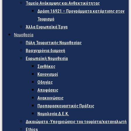
Ταμείο Ανάκαμψης και Ανθεκτικότητας
Δράση 16921 – Προγράμματα κατάρτισης στον
Τουρισμό
Άλλα Ευρωπαϊκά Έργα
Νομοθεσία
Πύλη Τουριστικής Νομοθεσίας
Βραχυχρόνια διαμονή
Ευρωπαϊκή Νομοθεσία
Συνθήκες
Κανονισμοί
Οδηγίες
Αποφάσεις
Ανακοινώσεις
Προπαρασκευαστικές Πράξεις
Νομολογία Δ.Ε.Κ.
Δικαιώματα -Υποχρεώσεις του τουρίστα/καταναλωτή
Ethics