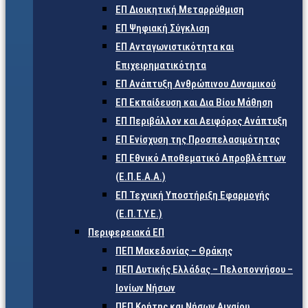
ΕΠ Διοικητική Μεταρρύθμιση
ΕΠ Ψηφιακή Σύγκλιση
ΕΠ Ανταγωνιστικότητα και
Επιχειρηματικότητα
ΕΠ Ανάπτυξη Ανθρώπινου Δυναμικού
ΕΠ Εκπαίδευση και Δια Βίου Μάθηση
ΕΠ Περιβάλλον και Αειφόρος Ανάπτυξη
ΕΠ Ενίσχυση της Προσπελασιμότητας
ΕΠ Εθνικό Αποθεματικό Απροβλέπτων
(Ε.Π.Ε.Α.Α.)
ΕΠ Τεχνική Υποστήριξη Εφαρμογής
(Ε.Π.Τ.Υ.Ε.)
Περιφερειακά ΕΠ
ΠΕΠ Μακεδονίας – Θράκης
ΠΕΠ Δυτικής Ελλάδας – Πελοποννήσου –
Ιονίων Νήσων
ΠΕΠ Κρήτης και Νήσων Αιγαίου