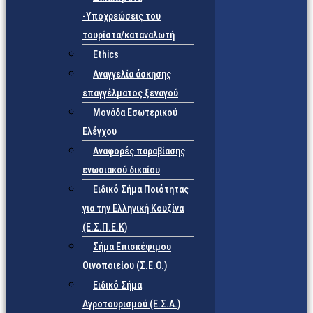
-Υποχρεώσεις του
τουρίστα/καταναλωτή
Ethics
Αναγγελία άσκησης
επαγγέλματος ξεναγού
Μονάδα Εσωτερικού
Ελέγχου
Αναφορές παραβίασης
ενωσιακού δικαίου
Ειδικό Σήμα Ποιότητας
για την Ελληνική Κουζίνα
(Ε.Σ.Π.Ε.Κ)
Σήμα Επισκέψιμου
Οινοποιείου (Σ.Ε.Ο.)
Ειδικό Σήμα
Αγροτουρισμού (Ε.Σ.Α.)