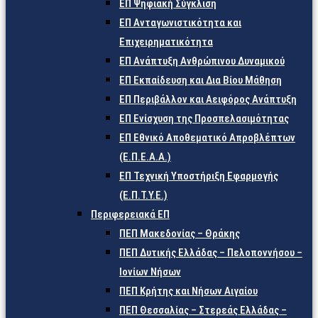
ΕΠ Ψηφιακή Σύγκλιση
ΕΠ Ανταγωνιστικότητα και
Επιχειρηματικότητα
ΕΠ Ανάπτυξη Ανθρώπινου Δυναμικού
ΕΠ Εκπαίδευση και Δια Βίου Μάθηση
ΕΠ Περιβάλλον και Αειφόρος Ανάπτυξη
ΕΠ Ενίσχυση της Προσπελασιμότητας
ΕΠ Εθνικό Αποθεματικό Απροβλέπτων
(Ε.Π.Ε.Α.Α.)
ΕΠ Τεχνική Υποστήριξη Εφαρμογής
(Ε.Π.Τ.Υ.Ε.)
Περιφερειακά ΕΠ
ΠΕΠ Μακεδονίας – Θράκης
ΠΕΠ Δυτικής Ελλάδας – Πελοποννήσου –
Ιονίων Νήσων
ΠΕΠ Κρήτης και Νήσων Αιγαίου
ΠΕΠ Θεσσαλίας – Στερεάς Ελλάδας –