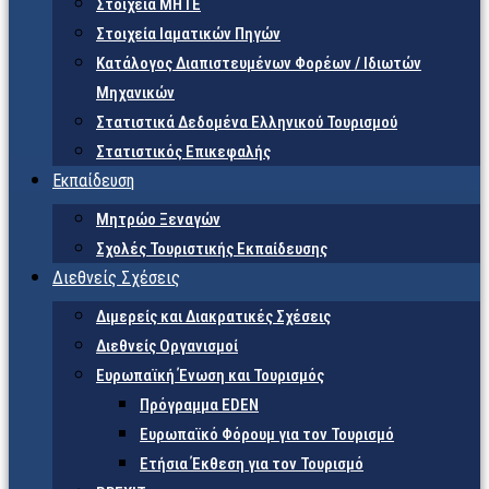
Στοιχεία ΜΗΤΕ
Στοιχεία Ιαματικών Πηγών
Κατάλογος Διαπιστευμένων Φορέων / Ιδιωτών
Μηχανικών
Στατιστικά Δεδομένα Ελληνικού Τουρισμού
Στατιστικός Επικεφαλής
Εκπαίδευση
Μητρώο Ξεναγών
Σχολές Τουριστικής Εκπαίδευσης
Διεθνείς Σχέσεις
Διμερείς και Διακρατικές Σχέσεις
Διεθνείς Οργανισμοί
Ευρωπαϊκή Ένωση και Τουρισμός
Πρόγραμμα EDEN
Ευρωπαϊκό Φόρουμ για τον Τουρισμό
Ετήσια Έκθεση για τον Τουρισμό