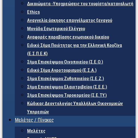
Δικαιώματα -Υποχρεώσεις του τουρίστα/καταναλωτή
Ethics
Αναγγελία άσκησης επαγγέλματος ξεναγού
Μονάδα Εσωτερικού Ελέγχου
Αναφορές παραβίασης ενωσιακού δικαίου
Ειδικό Σήμα Ποιότητας για την Ελληνική Κουζίνα
(Ε.Σ.Π.Ε.Κ)
Σήμα Επισκέψιμου Οινοποιείου (Σ.Ε.Ο.)
Ειδικό Σήμα Αγροτουρισμού (Ε.Σ.Α.)
Σήμα Επισκέψιμου Ζυθοποιείου (Σ.Ε.Ζ.)
Σήμα Επισκέψιμου Ελαιοτριβείου (Σ.Ε.Ε.)
Σήμα Επισκέψιμου Τυροκομείου (Σ.Ε.TY.)
Κώδικας Δεοντολογίας Υπαλλήλων Οικονομικών
Υπηρεσιών
Μελέτες / Πίνακες
Μελέτες