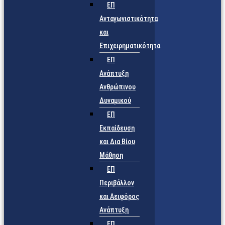
ΕΠ
Ανταγωνιστικότητα
και
Επιχειρηματικότητα
ΕΠ
Ανάπτυξη
Ανθρώπινου
Δυναμικού
ΕΠ
Εκπαίδευση
και Δια Βίου
Μάθηση
ΕΠ
Περιβάλλον
και Αειφόρος
Ανάπτυξη
ΕΠ