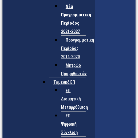
Νέα
Προγραμματική
Περίοδος
2021-2027
Προγραμματική
Περίοδος
2014-2020
Μητρώο
Προμηθευτών
Τομεακά ΕΠ
ΕΠ
Διοικητική
Μεταρρύθμιση
ΕΠ
Ψηφιακή
Σύγκλιση