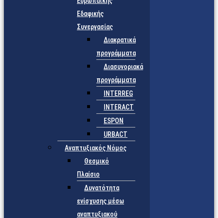
Ευρωπαϊκής
Εδαφικής
Συνεργασίας
Διακρατικά
προγράμματα
Διασυνοριακά
προγράμματα
INTERREG
INTERACT
ESPON
URBACT
Αναπτυξιακός Νόμος
Θεσμικό
Πλαίσιο
Δυνατότητα
ενίσχυσης μέσω
αναπτυξιακού