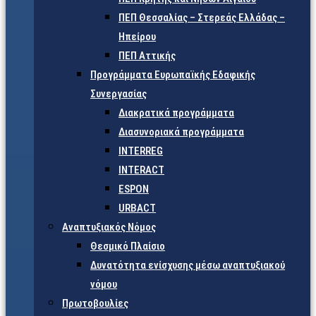
ΠΕΠ Θεσσαλίας – Στερεάς Ελλάδας –
Ηπείρου
ΠΕΠ Αττικής
Προγράμματα Ευρωπαϊκής Εδαφικής
Συνεργασίας
Διακρατικά προγράμματα
Διασυνοριακά προγράμματα
INTERREG
INTERACT
ESPON
URBACT
Αναπτυξιακός Νόμος
Θεσμικό Πλαίσιο
Δυνατότητα ενίσχυσης μέσω αναπτυξιακού
νόμου
Πρωτοβουλίες