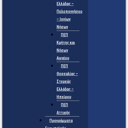
Ελλάδας –
Πελοποννήσου
– Ιονίων
Νήσων
ΠΕΠ
Κρήτης και
Νήσων
Αιγαίου
ΠΕΠ
Θεσσαλίας –
Στερεάς
Ελλάδας –
Ηπείρου
ΠΕΠ
Αττικής
Προγράμματα