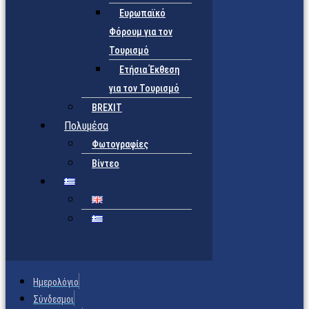
Ευρωπαϊκό
Φόρουμ για τον
Τουρισμό
Ετήσια Έκθεση
για τον Τουρισμό
BREXIT
Πολυμέσα
Φωτογραφίες
Βίντεο
Ημερολόγιο
Σύνδεσμοι