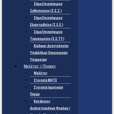
Σήμα Επισκέψιμου
Ζυθοποιείου (Σ.Ε.Ζ.)
Σήμα Επισκέψιμου
Ελαιοτριβείου (Σ.Ε.Ε.)
Σήμα Επισκέψιμου
Τυροκομείου (Σ.Ε.TY.)
Κώδικας Δεοντολογίας
Υπαλλήλων Οικονομικών
Υπηρεσιών
Μελέτες / Πίνακες
Μελέτες
Στοιχεία ΜΗΤΕ
Στοιχεία Ιαματικών
Πηγών
Κατάλογος
Διαπιστευμένων Φορέων /