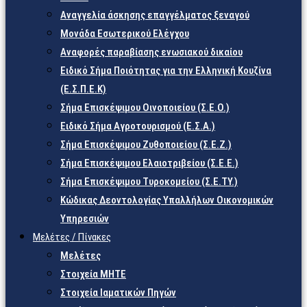
Αναγγελία άσκησης επαγγέλματος ξεναγού
Μονάδα Εσωτερικού Ελέγχου
Αναφορές παραβίασης ενωσιακού δικαίου
Ειδικό Σήμα Ποιότητας για την Ελληνική Κουζίνα
(Ε.Σ.Π.Ε.Κ)
Σήμα Επισκέψιμου Οινοποιείου (Σ.Ε.Ο.)
Ειδικό Σήμα Αγροτουρισμού (Ε.Σ.Α.)
Σήμα Επισκέψιμου Ζυθοποιείου (Σ.Ε.Ζ.)
Σήμα Επισκέψιμου Ελαιοτριβείου (Σ.Ε.Ε.)
Σήμα Επισκέψιμου Τυροκομείου (Σ.Ε.TY.)
Κώδικας Δεοντολογίας Υπαλλήλων Οικονομικών
Υπηρεσιών
Μελέτες / Πίνακες
Μελέτες
Στοιχεία ΜΗΤΕ
Στοιχεία Ιαματικών Πηγών