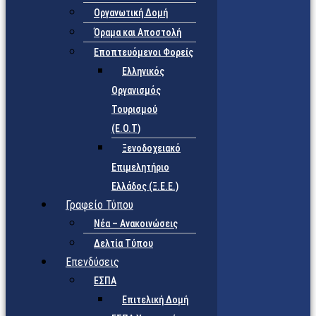
Οργανωτική Δομή
Όραμα και Αποστολή
Εποπτευόμενοι Φορείς
Eλληνικός
Οργανισμός
Τουρισμού
(Ε.Ο.Τ)
Ξενοδοχειακό
Επιμελητήριο
Ελλάδος (Ξ.Ε.Ε.)
Γραφείο Τύπου
Νέα – Ανακοινώσεις
Δελτία Τύπου
Επενδύσεις
ΕΣΠΑ
Επιτελική Δομή