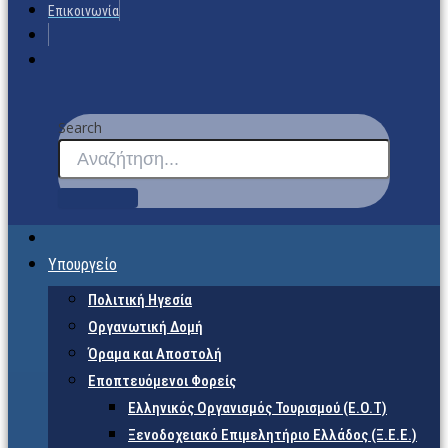
Επικοινωνία
Search
Υπουργείο
Πολιτική Ηγεσία
Οργανωτική Δομή
Όραμα και Αποστολή
Εποπτευόμενοι Φορείς
Eλληνικός Οργανισμός Τουρισμού (Ε.Ο.Τ)
Ξενοδοχειακό Επιμελητήριο Ελλάδος (Ξ.Ε.Ε.)