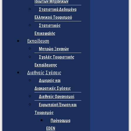
Ιδιωτών Μηχανικών
Στατιστικά Δεδομένα
Ελληνικού Τουρισμού
Στατιστικός
Επικεφαλής
Εκπαίδευση
Μητρώο Ξεναγών
Σχολές Τουριστικής
Εκπαίδευσης
Διεθνείς Σχέσεις
Διμερείς και
Διακρατικές Σχέσεις
Διεθνείς Οργανισμοί
Ευρωπαϊκή Ένωση και
Τουρισμός
Πρόγραμμα
EDEN