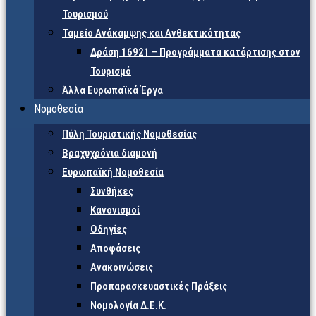
Τουρισμού
Ταμείο Ανάκαμψης και Ανθεκτικότητας
Δράση 16921 – Προγράμματα κατάρτισης στον
Τουρισμό
Άλλα Ευρωπαϊκά Έργα
Νομοθεσία
Πύλη Τουριστικής Νομοθεσίας
Βραχυχρόνια διαμονή
Ευρωπαϊκή Νομοθεσία
Συνθήκες
Κανονισμοί
Οδηγίες
Αποφάσεις
Ανακοινώσεις
Προπαρασκευαστικές Πράξεις
Νομολογία Δ.Ε.Κ.