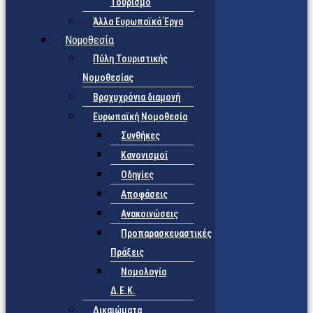
Τουρισμό
Άλλα Ευρωπαϊκά Έργα
Νομοθεσία
Πύλη Τουριστικής
Νομοθεσίας
Βραχυχρόνια διαμονή
Ευρωπαϊκή Νομοθεσία
Συνθήκες
Κανονισμοί
Οδηγίες
Αποφάσεις
Ανακοινώσεις
Προπαρασκευαστικές
Πράξεις
Νομολογία
Δ.Ε.Κ.
Δικαιώματα