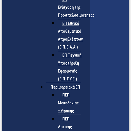
Ενίσχυση της
Προσπελασιμότητας
ΕΠ Εθνικό
Αποθεματικό
Απροβλέπτων
(Ε.Π.Ε.Α.Α.)
ΕΠ Τεχνική
Υποστήριξη
Εφαρμογής
(Ε.Π.Τ.Υ.Ε.)
Περιφερειακά ΕΠ
ΠΕΠ
Μακεδονίας
– Θράκης
ΠΕΠ
Δυτικής