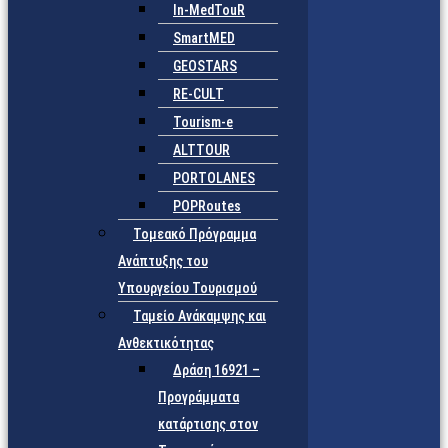
In-MedTouR
SmartMED
GEOSTARS
RE-CULT
Tourism-e
ALTTOUR
PORTOLANES
POPRoutes
Τομεακό Πρόγραμμα
Ανάπτυξης του
Υπουργείου Τουρισμού
Ταμείο Ανάκαμψης και
Ανθεκτικότητας
Δράση 16921 –
Προγράμματα
κατάρτισης στον