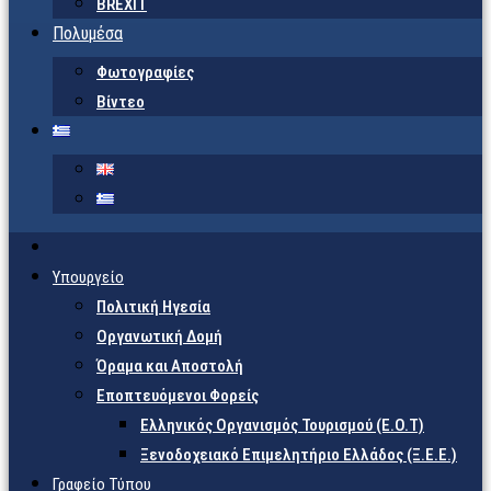
BREXIT
Πολυμέσα
Φωτογραφίες
Βίντεο
Υπουργείο
Πολιτική Ηγεσία
Οργανωτική Δομή
Όραμα και Αποστολή
Εποπτευόμενοι Φορείς
Eλληνικός Οργανισμός Τουρισμού (Ε.Ο.Τ)
Ξενοδοχειακό Επιμελητήριο Ελλάδος (Ξ.Ε.Ε.)
Γραφείο Τύπου