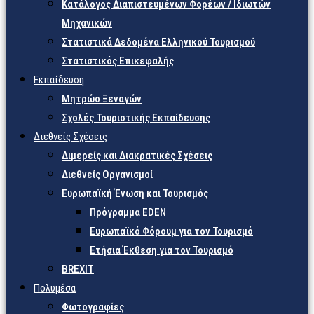
Κατάλογος Διαπιστευμένων Φορέων / Ιδιωτών
Μηχανικών
Στατιστικά Δεδομένα Ελληνικού Τουρισμού
Στατιστικός Επικεφαλής
Εκπαίδευση
Μητρώο Ξεναγών
Σχολές Τουριστικής Εκπαίδευσης
Διεθνείς Σχέσεις
Διμερείς και Διακρατικές Σχέσεις
Διεθνείς Οργανισμοί
Ευρωπαϊκή Ένωση και Τουρισμός
Πρόγραμμα EDEN
Ευρωπαϊκό Φόρουμ για τον Τουρισμό
Ετήσια Έκθεση για τον Τουρισμό
BREXIT
Πολυμέσα
Φωτογραφίες