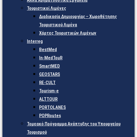
Άλλα Χρηματοδοτικά Εργαλεία
Τουριστικοί Λιμένες
Διαδικασία Δημιουργίας – Χωροθέτησης
Τουριστικού Λιμένα
Χάρτες Τουριστικών Λιμένων
Interreg
BestMed
In-MedTouR
SmartMED
GEOSTARS
RE-CULT
Tourism-e
ALTTOUR
PORTOLANES
POPRoutes
Τομεακό Πρόγραμμα Ανάπτυξης του Υπουργείου
Τουρισμού