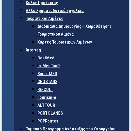
Καλές Πρακτικές
Άλλα Χρηματοδοτικά Εργαλεία
Τουριστικοί Λιμένες
Διαδικασία Δημιουργίας – Χωροθέτησης
Τουριστικού Λιμένα
Χάρτες Τουριστικών Λιμένων
Interreg
BestMed
In-MedTouR
SmartMED
GEOSTARS
RE-CULT
Tourism-e
ALTTOUR
PORTOLANES
POPRoutes
Τομεακό Πρόγραμμα Ανάπτυξης του Υπουργείου